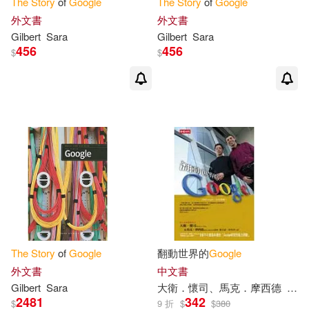
The
Story
of
Google
The
Story
of
Google
外文書
外文書
Gilbert
Sara
Gilbert
Sara
456
456
$
$
The
Story
of
Google
翻動世界的
Google
外文書
中文書
Gilbert
Sara
大衛．懷司、馬克．摩西德
蕭美
2481
342
$
9 折
$
$
380