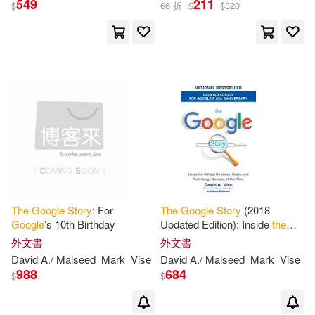
549
211
$
66 折
$
$
320
Sutherland(2)
出版社
(可複選)
Adam (NRT)(1)
Astrid(1)
Ingram(6)
Businessnews Publishing(1)
Bantam Dell Pub Group(3)
Jensen(1)
Mark/ Grupper(1)
Creative Co(1)
The
Google
Story
: For
The
Google
Story
(2018
大衛．懷司、馬克．摩西德(1)
Google
’s 10th Birthday
Updated Edition): Inside
the
Creative Paperbacks Inc(1)
Hottest Business, Media, and
外文書
外文書
Technology Success of Our
麥可‧馬格里斯(1)
David A./ Malseed
Mark
Vise
David A./ Malseed
Mark
Vise
Time
Random House(1)
988
684
$
$
平安文化(1)
時報出版(1)