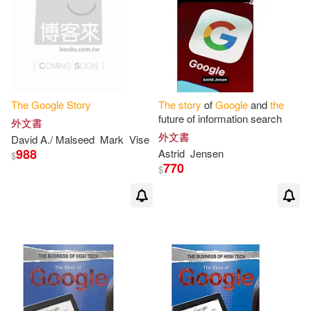
其他
(可複選)
現在可購買商品(2)
價格
The
Google
Story
The
story
of
Google
and
the
-
範圍
future of information search
外文書
外文書
David A./ Malseed
Mark
Vise
988
Astrid
Jensen
$
770
$