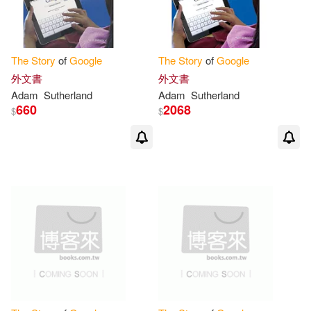
The
Story
of
Google
The
Story
of
Google
外文書
外文書
Adam
Sutherland
Adam
Sutherland
660
2068
$
$