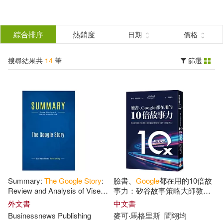
搜
尋
分類
綜合排序
熱銷度
日期
價格
(單選)
結
搜尋結果共
14
筆
篩選
圖書(14)
所有商品(14)
果
展開
篩
選
作者
(可複選)
David A./ Malseed(5)
Vise(5)
Summary:
The
Google
Story
:
臉書、
Google
都在用的10倍故
Mark(4)
Gilbert(3)
Review and Analysis of Vise
事力：矽谷故事策略大師教你3
and Malseed’s Book
個步驟說出好故事，提升10倍
外文書
中文書
競爭力!
Businessnews Publishing
麥可‧馬格里斯
聞翊均
Sara(3)
Adam(2)
展開