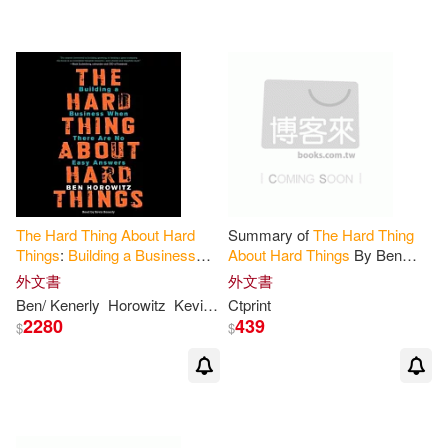
可超商取貨(6)
可海外宅配(6)
可港澳店取(6)
可新加坡店取(6)
可菲律賓店取(6)
The
Hard
Thing
About
Hard
Summary of
The
Hard
Thing
Things
:
Building
a
Business
About
Hard
Things
By Ben
When
There
Are
No
Easy
Horowitz -
Building
A
Business
外文書
外文書
Answers
; Library Edition
When
There
Are
No
Easy
電子書
(可複選)
Ben/ Kenerly
Horowitz
Kevin (NRT)
Ctprint
Answers
2280
439
$
$
適合手機平板閱讀(1)