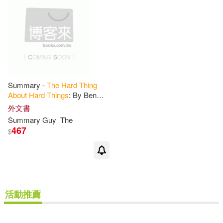
其他
(可複選)
現在可購買商品(3)
價格
-
範圍
Summary -
The
Hard
Thing
About
Hard
Things
: By Ben
Horowitz -
Building
a
Business
外文書
When
There
Are
No
Easy
Summary Guy
The
Answers
467
$
活動推薦