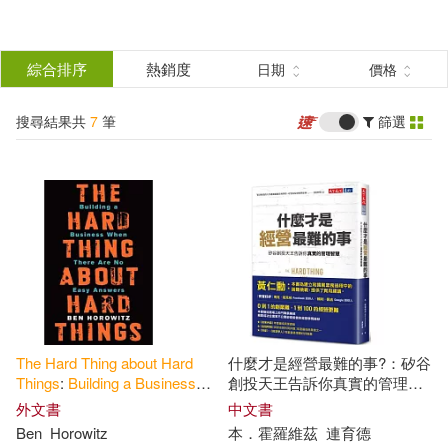
搜
尋
分類
綜合排序
熱銷度
日期
價格
(單選)
結
搜尋結果共
7
筆
篩選
圖書(6)
所有商品(7)
果
電子書(1)
篩
選
展開
作者
(可複選)
The
Hard
Thing
about
Hard
什麼才是經營最難的事?：矽谷
Horowitz(3)
Ben/ Kenerly(2)
Things
:
Building
a
Business
創投天王告訴你真實的管理智
When
There
Are
No
Easy
慧
外文書
中文書
Answers
Ben
Horowitz
本．霍羅維茲
連育德
Kevin (NRT)(2)