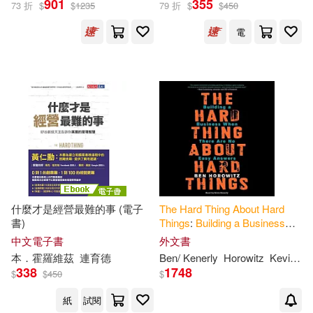
901
355
73 折
$
$
1235
79 折
$
$
450
電
本．霍羅維茲(2)
Ben(1)
Ctprint(1)
Summary Guy(1)
The(1)
出版社
(可複選)
什麼才是經營最難的事 (電子
The
Hard
Thing
About
Hard
書)
Things
:
Building
a
Business
Ingram(5)
天下文化(2)
When
There
Are
No
Easy
中文電子書
外文書
Answers
本．霍羅維茲
連育德
Ben/ Kenerly
Horowitz
Kevin (NRT)
338
1748
$
$
450
$
配送方式
(可複選)
紙
試閱