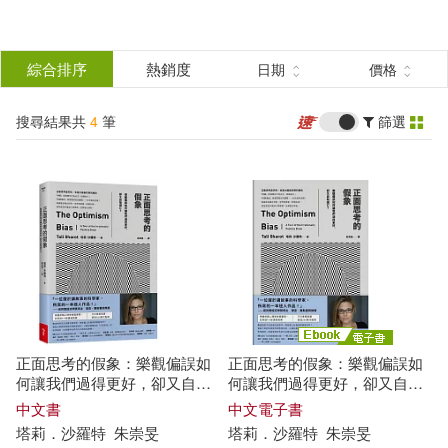
搜
尋
分類
綜合排序
熱銷度
日期
價格
(單選)
結
搜尋結果共
4
筆
篩選
圖書(3)
所有商品(4)
果
電子書(1)
篩
選
展開
作者
(可複選)
正面思考的假象：樂觀偏誤如
正面思考的假象：樂觀偏誤如
Sharot(2)
Tali(2)
何讓我們過得更好，卻又自取
何讓我們過得更好，卻又自取
滅亡?
滅亡? (電子書)
中文書
中文電子書
塔莉．沙羅特
朱崇旻
塔莉．沙羅特
朱崇旻
塔莉．沙羅特(2)