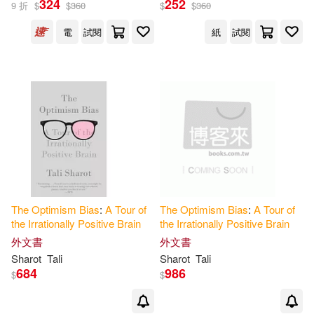
324
252
9 折
$
$
360
$
$
360
電
試閱
紙
試閱
出版社
(可複選)
今周刊(2)
Ingram(1)
Pantheon Books(1)
配送方式
(可複選)
The
Optimism
Bias
:
A
Tour
of
The
Optimism
Bias
:
A
Tour
of
the
Irrationally
Positive
Brain
the
Irrationally
Positive
Brain
外文書
外文書
可超商取貨(3)
可海外宅配(3)
Sharot
Tali
Sharot
Tali
684
986
$
$
可港澳店取(3)