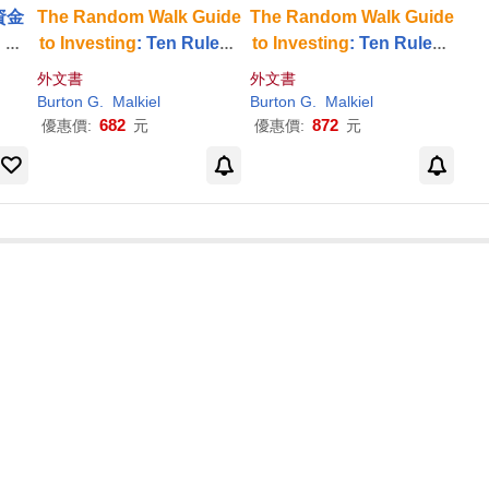
資金
The
Random
Walk
Guide
The
Random
Walk
Guide
，但
to
Investing
: Ten Rules f
to
Investing
: Ten Rules f
事
or Financial Success
or Financial Success
外文書
外文書
Burton G.
Malkiel
Burton G.
Malkiel
682
872
優惠價:
元
優惠價:
元