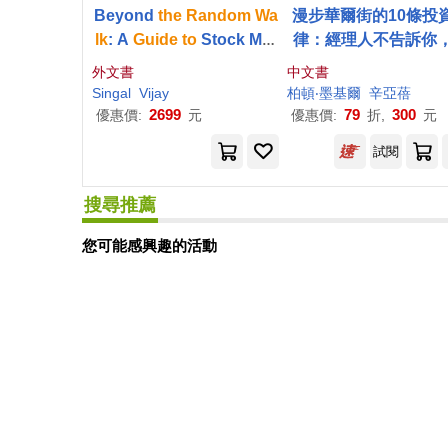
Beyond
the
Random
Wa
漫步華爾街的10條投
lk
: A
Guide
to
Stock Mar
律：經理人不告訴你
ket Anomalies and Low-
投資前一定要知道的
外文書
中文書
Risk
Investing
Singal
Vijay
柏頓‧墨基爾
辛亞蓓
2699
79
300
優惠價:
元
優惠價:
折,
元
試閱
搜尋推薦
您可能感興趣的活動