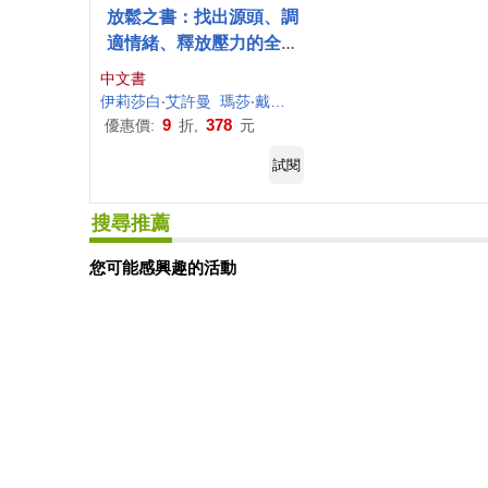
放鬆之書：找出源頭、調
適情緒、釋放壓力的全方
位療癒減壓手冊
中文書
伊莉莎白‧艾許曼
瑪莎‧戴維斯
馬修‧麥凱
林曉芳
9
378
優惠價:
折,
元
試閱
搜尋推薦
您可能感興趣的活動