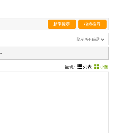
精準搜尋
模糊搜尋
顯示所有篩選
呈現:
列表
小圖