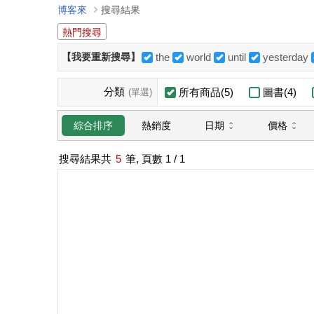
博客來
搜尋結果
熱門搜尋
【我要重新搜尋】
the
world
until
yesterday
分類
所有商品(5)
圖書(4)
(單選)
日期
價格
綜合排序
熱銷度
搜尋結果共
5
筆, 頁數
1
/ 1