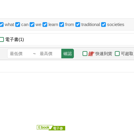
what
can
we
learn
from
traditional
societies
電子書(1)
快速到貨
可超取
~
確認