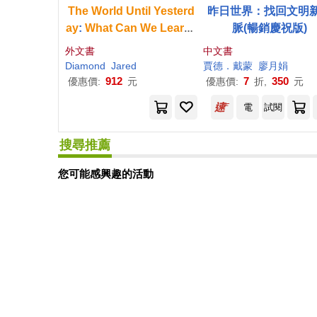
The
World
Until
Yesterd
昨日世界：找回文明
ay
:
What
Can
We
Learn
f
脈(暢銷慶祝版)
rom
Traditional
Societie
外文書
中文書
s
?
Diamond
Jared
賈德．戴蒙
廖月娟
912
7
350
優惠價:
元
優惠價:
折,
元
電
試閱
搜尋推薦
您可能感興趣的活動