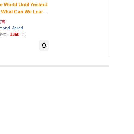
e
World
Until
Yesterd
:
What
Can
We
Learn
f
om
Traditional
Societie
文書
s
?
amond
Jared
1368
惠價:
元