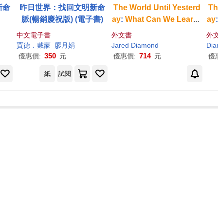
新命
昨日世界：找回文明新命
The
World
Until
Yesterd
Th
脈(暢銷慶祝版) (電子書)
ay
:
What
Can
We
Learn
f
ay
rom
Traditional
Societie
r
中文電子書
外文書
外
s
賈德．戴蒙
廖月娟
Jared Diamond
Di
350
714
優惠價:
元
優惠價:
元
優
紙
試閱