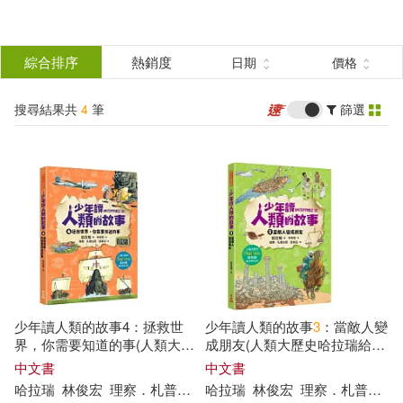
搜
尋
分類
綜合排序
熱銷度
日期
價格
(單選)
結
搜尋結果共
4
筆
篩選
圖書(2)
所有商品(4)
果
電子書(2)
篩
選
展開
作者
(可複選)
少年讀人類的故事4：拯救世
少年讀人類的故事
3
：當敵人變
哈拉瑞(4)
界，你需要知道的事(人類大歷
成朋友(人類大歷史哈拉瑞給少
史哈拉瑞給少年的力作)
年的力作)
中文書
中文書
哈拉瑞
林俊宏
理察．札普拉那．路易茲（Ricard Zaplana Ruiz）
哈拉瑞
林俊宏
理察．札普拉那．路易茲（Ricard Zaplana Ruiz）