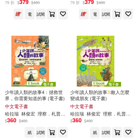
379
379
79 折
$
$
480
79 折
$
$
480
出版社
(可複選)
電
試閱
電
試閱
未來出版(4)
配送方式
(可複選)
可超商取貨(2)
可海外宅配(2)
可港澳店取(2)
少年讀人類的故事4：拯救世
少年讀人類的故事
3
:敵人怎麼
界，你需要知道的事 (電子書)
變成朋友 (電子書)
中文電子書
中文電子書
可新加坡店取(2)
哈拉瑞
林俊宏
理察．札普拉那．路易茲（Ricard Zaplana Ruiz）
哈拉瑞
林俊宏
理察．札普拉那．路易茲（Ricard Zaplana Ruiz）
360
360
$
$
480
$
$
480
可菲律賓店取(2)
紙
試閱
紙
試閱