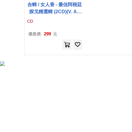
合輯 / 女人香 - 最佳阿根廷
探戈精選輯 (2CD)(V. A. /
Por Una Cabeza - The B
CD
est of Argentina Tango
(2CD))
299
優惠價:
元