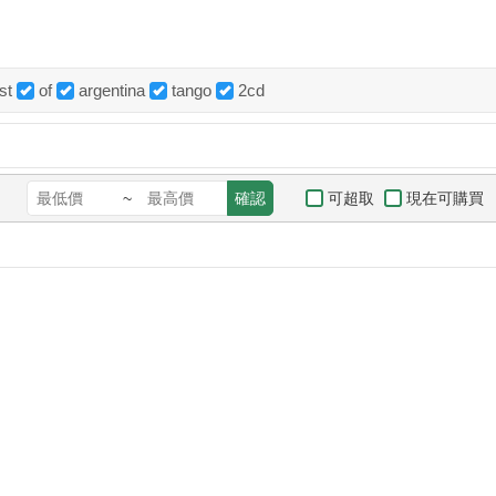
st
of
argentina
tango
2cd
可超取
現在可購買
~
確認