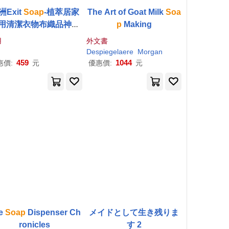
洲Exit
Soap
-植萃居家
The Art of Goat Milk
Soa
用清潔衣物布織品神奇
p
Making
漬皂50g/入(污漬淨化預
用
外文書
劑,衣領袖口局部髒污血
Despiegelaere
Morgan
洗滌皂,多用途強力去污
459
1044
惠價:
元
優惠價:
元
除頑固油垢肥皂)
e
Soap
Dispenser Ch
メイドとして生き残りま
ronicles
す 2