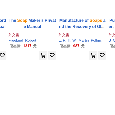
ord
The
Soap
Maker’s Privat
Manufacture of
Soaps
a
Pu
ual
e Manual
nd the Recovery of Glyc
er;
erine
The
外文書
外文書
外
ue
Freeland
Robert
E. F.
H. W.
Martin
Polhman
B
C
1317
987
優惠價:
元
優惠價:
元
優