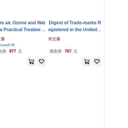
re air, Ozone and Wat
Digest of Trade-marks R
 a Practical Treatise of
egistered in the United S
ir Utilisation and Val
tates Patent Office for
S
文書
外文書
 in oil, Grease,
Soap
,
oap
owell W.
877
767
惠價:
元
優惠價:
元