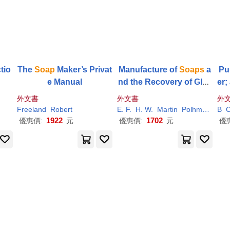
tio
The
Soap
Maker’s Privat
Manufacture of
Soaps
a
Pu
e Manual
nd the Recovery of Glyc
er;
erine
The
外文書
外文書
外
ue
Freeland
Robert
E. F.
H. W.
Martin
Polhman
B
C
1922
1702
優惠價:
元
優惠價:
元
優