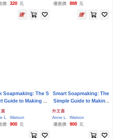
320
888
惠價:
元
優惠價:
元
lk Soapmaking: The S
Smart Soapmaking: The
t Guide to Making Mil
Simple Guide to Making
Soap
From Cow Milk,
Soap
Quickly, Safely, an
文書
外文書
t Milk, Buttermilk, Cr
d Reliably, or How to Ma
e L.
Watson
Anne L.
Watson
m, Coconut Milk, or A
ke
Soap
That’s Perfect f
900
900
惠價:
元
優惠價:
元
ny
or