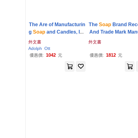
The Are of Manufacturin
The
Soap
Brand Rec
g
Soap
and Candles, Inc
And Trade Mark Man
luding the Most Recent
外文書
外文書
Discoveries, Embracing
Adolph
Ott
All Kinds of Ordinary Ha
1042
1812
優惠價:
元
優惠價:
元
rd