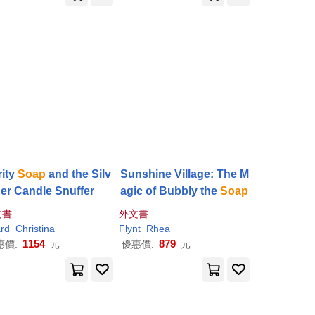
rity
Soap
and the Silv
Sunshine Village: The M
er Candle Snuffer
agic of Bubbly the
Soap
文書
外文書
rd
Christina
Flynt
Rhea
1154
879
惠價:
元
優惠價:
元