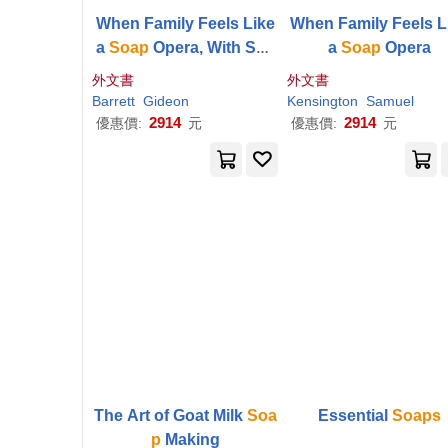
When Family Feels Like
When Family Feels L
a
Soap
Opera, With Sna
a
Soap
Opera
cks
外文書
外文書
Barrett
Gideon
Kensington
Samuel
2914
2914
優惠價:
元
優惠價:
元
The Art of Goat Milk
Soa
Essential
Soaps
p
Making