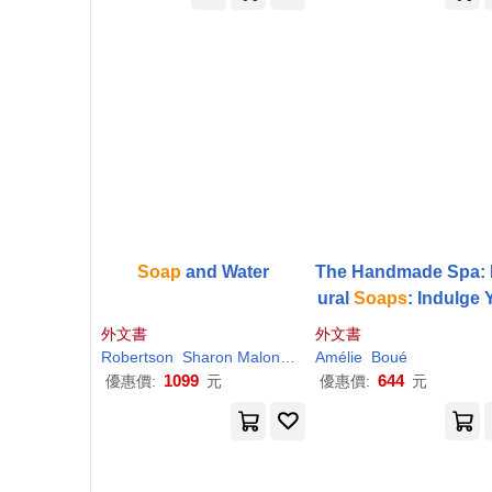
Soap
and Water
The Handmade Spa: 
ural
Soaps
: Indulge 
rself with 16 Eco-Fri
外文書
外文書
y Recipes to Make at
Robertson
Sharon Maloney
Anabelle
Amélie
Boué
Colleen
Malone
me
1099
644
優惠價:
元
優惠價:
元