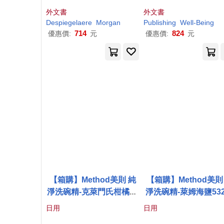
外文書
外文書
Despiegelaere
Morgan
Publishing
Well-Being
714
824
優惠價:
元
優惠價:
元
【箱購】Method美則 純
【箱購】Method美則
淨洗碗精-克萊門氏柑橘53
淨洗碗精-萊姆海鹽532
2mlX6
X6
日用
日用