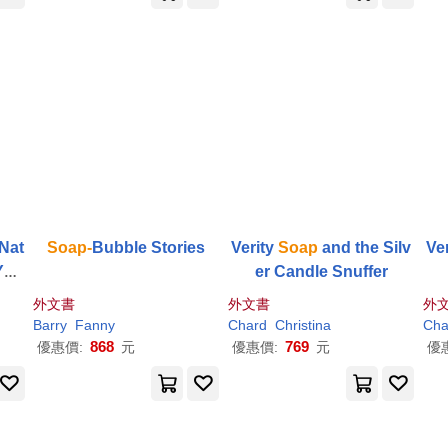
Nat
Soap-
Bubble Stories
Verity
Soap
and the Silv
Ve
You
er Candle Snuffer
endl
外文書
外文書
外
 Ho
y
Barry
Fanny
Chard
Christina
Cha
868
769
優惠價:
元
優惠價:
元
優