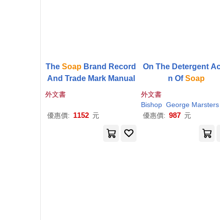
The
Soap
Brand Record
On The Detergent Ac
And Trade Mark Manual
n Of
Soap
外文書
外文書
Bishop
George Marsters
1152
987
優惠價:
元
優惠價:
元