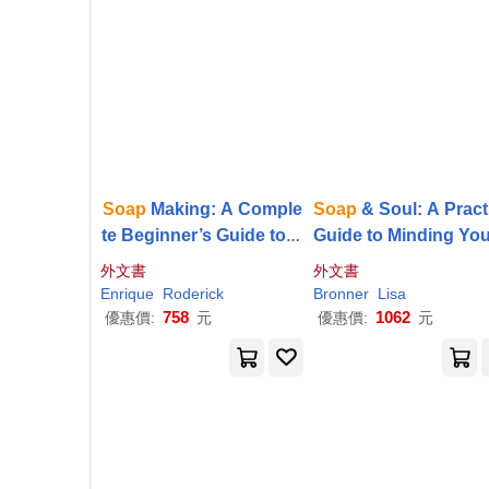
Soap
Making: A Comple
Soap
& Soul: A Pract
te Beginner’s Guide to N
Guide to Minding Yo
atural Handmade (Blend
ome, Your Body, and
外文書
外文書
Natural and Organic Rec
ur Spirit with Dr. Br
Enrique
Roderick
Bronner
Lisa
ipes, Master Cold, Hot, a
r’s Magic
Soaps
758
1062
優惠價:
元
優惠價:
元
nd