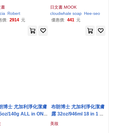
文書
日文書.MOOK
cia
Robert
cloudwhale
soap
Hee-seo
2914
441
惠價:
元
優惠價:
元
朗博士 尤加利淨化潔膚
布朗博士 尤加利淨化潔膚
5oz/140g ALL in ONE
露 32oz/946ml 18 in 1 全
全效潔膚皂
效潔膚露 尤加利淨化
妝
美妝