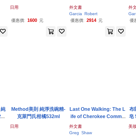
瓶)
日用
外文書
外
Garcia
Robert
Gar
1600
2914
優惠價:
元
優惠價:
元
優
 純
Method美則 純淨洗碗精-
Last One Walking: The L
布
ml
克萊門氏柑橘532ml
ife of Cherokee Commu
皂 
nity Leader Charlie
Soa
日用
外文書
美
p
Greg
Shaw