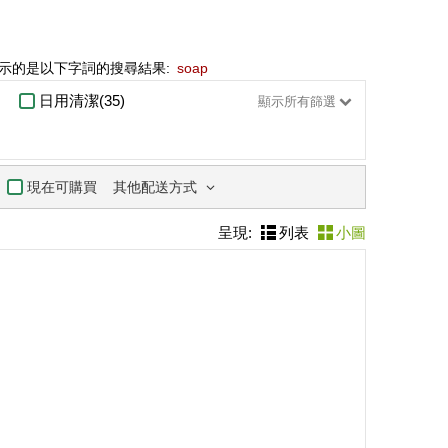
示的是以下字詞的搜尋結果:
soap
日用清潔(35)
顯示所有篩選
其他配送方式
現在可購買
呈現:
列表
小圖