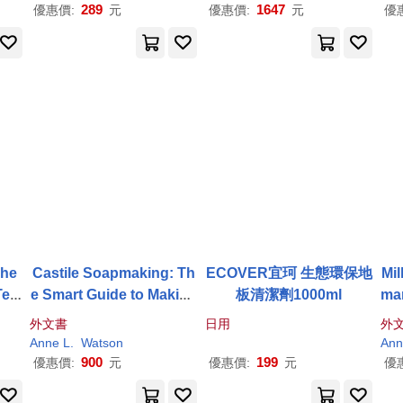
289
1647
優惠價:
元
優惠價:
元
優
The
Castile Soapmaking: Th
ECOVER宜珂 生態環保地
Mi
Tem
e Smart Guide to Making
板清潔劑1000ml
mar
Soa
Castile
Soap
, or How to
k
外文書
日用
外
Fus
Make Bar
Soaps
From O
Goa
Anne L.
Watson
Ann
ilk
live Oil With Less Troubl
ea
900
199
優惠價:
元
優惠價:
元
優
e