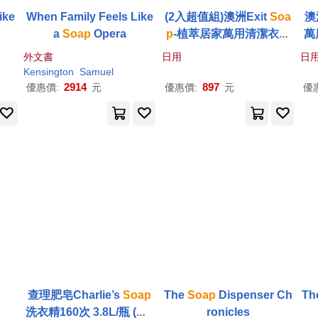
ike
When Family Feels Like
(2入超值組)澳洲Exit
Soa
澳
a
Soap
Opera
p
-植萃居家萬用清潔衣物
萬
布織品神奇去漬皂50g/入
去
外文書
日用
日
(污漬淨化預洗劑,衣領袖口
洗
Kensington
Samuel
局部髒污血漬洗滌皂,多用
漬
2914
897
優惠價:
元
優惠價:
元
優
途強力去污除頑固油垢肥
皂)
查理肥皂Charlie’s
Soap
The
Soap
Dispenser Ch
Th
洗衣精160次 3.8L/瓶 (共1
ronicles