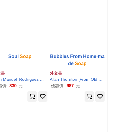
Soul
Soap
Bubbles From Home-ma
de
Soap
文書
外文書
er
n Manuel
Rodríguez Caamaño
Allan Thornton [From Old Ca
Simonds
330
987
惠價:
元
優惠價:
元