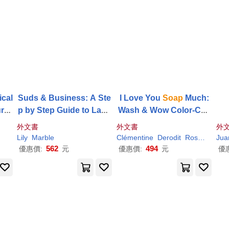
ical
Suds & Business: A Ste
I Love You
Soap
Much:
ur H
p by Step Guide to Laun
Wash & Wow Color-Cha
 Yo
ching Your
Soap
Making
nging Bath Book
外文書
外文書
外
onne
Business
Lily
Marble
Clémentine
Derodit
Rose
Rossn
Jua
562
494
優惠價:
元
優惠價:
元
優