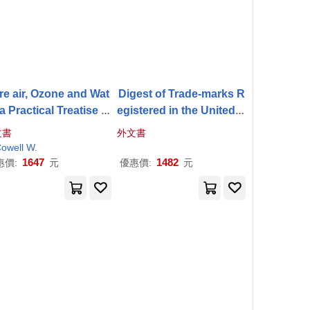
re air, Ozone and Wat
Digest of Trade-marks R
 a Practical Treatise of
egistered in the United S
ir Utilisation and Val
tates Patent Office for
S
文書
外文書
 in oil, Grease,
Soap
,
oap
owell W.
1647
1482
惠價:
元
優惠價:
元