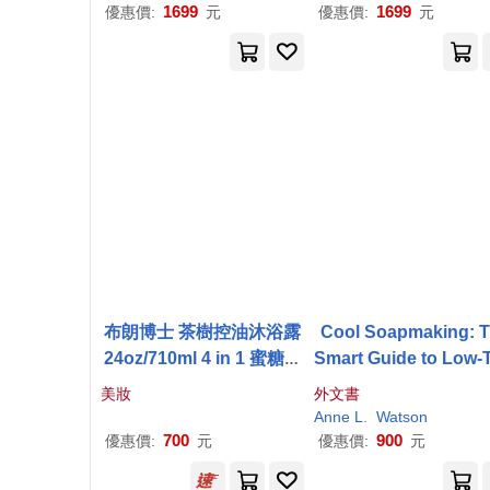
1699
1699
優惠價:
元
優惠價:
元
布朗博士 茶樹控油沐浴露
Cool Soapmaking: 
24oz/710ml 4 in 1 蜜糖沐
Smart Guide to Low-
浴露 茶樹控油
p Tricks for Making
美妝
外文書
p
, or How to Handle 
Anne L.
Watson
sy Ingredients Like M
700
900
優惠價:
元
優惠價:
元