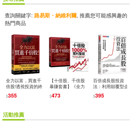
海馬老爸(4)
北京師範大學出版社(14)
查詢關鍵字:
, 推薦您可能感興趣的
路易斯・納維利爾
漫畫:牛野こも 原作:守雨 角色原案:
熱門商品
藤実なんな(4)
四川美術出版社(14)
潘玉峰(4)
犬村小六(4)
天下文化(14)
王克明(4)
王智遠(4)
山東人民出版社(14)
王若平(4)
珍‧奧斯汀(4)
全力以富，買進千
【十倍股、千倍股
百倍成長股投資
山西人民出版社(14)
倍股!透視投資的終
暴賺套書】《全力
法：利用顛覆型企
極真理，找出規模
以富，買進千倍
業放大長期報酬
355
473
395
琳西．斐(4)
$
$
$
獨占與超額報酬的
股!》+《十倍股
廣東人民出版社(14)
成長股
1000%獲利聖經》
(2冊)
瑪莉亞．柯妮可娃(4)
活動推薦
悅知文化(14)
田向宏行(4)
管成學(4)