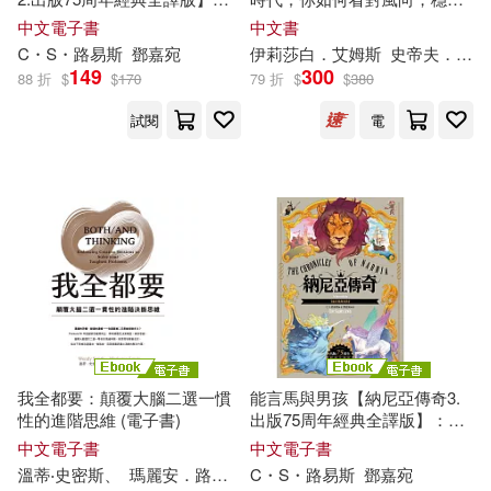
遲子建(12)
雪麗．湯瑪斯(12)
The Lion, The Witch and The
布局獲利
中文電子書
中文書
電子工業出版社(64)
Wardrobe (The Chronicles of
C・S・
路易斯
鄧嘉宛
伊莉莎白．艾姆斯
史帝夫．富比士
Narnia) (電子書)
149
300
（美）蓋爾·吉本斯(12)
88 折
$
$
170
79 折
$
$
380
商周出版(63)
試閱
電
《兒童的學習》編輯部(11)
中國醫藥科技出版社(62)
列夫．托爾斯泰(11)
尖端(61)
人民出版社(60)
名師作者群(11)
Profil(59)
帕斯卡‧普雷沃(11)
中國社會科學出版社(59)
我全都要：顛覆大腦二選一慣
能言馬與男孩【納尼亞傳奇3.
廣嶋玲子(11)
性的進階思維 (電子書)
出版75周年經典全譯版】：
墨刻(58)
上揚(55)
The Horse and His Boy (The
中文電子書
中文電子書
Chronicles of Narnia) (電子書)
溫蒂‧史密斯、
瑪麗安．
路易斯
C・S・
周怡伶
路易斯
鄧嘉宛
提姆‧柯林斯(11)