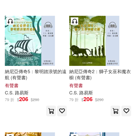
みずきたつ(6)
小熊出版(29)
中國人民大學法律援助中心(6)
新世界出版社(29)
中國地圖出版社編制出版發行(6)
東雨文化(29)
伊利夏提(6)
儒勒．凡爾納(6)
湖南文藝出版社(29)
納尼亞傳奇5：黎明踏浪號的遠
納尼亞傳奇2：獅子女巫和魔衣
航 (有聲書)
櫥 (有聲書)
周顯亮(6)
奧斯汀．弗利曼(6)
有聲書
有聲書
台灣東販(28)
C.S.
路易斯
C.S.
路易斯
206
206
79 折
$
$
290
79 折
$
$
290
張蓉(6)
張遠南(6)
江蘇鳳凰文藝出版社(28)
斯爾教育(6)
於雷（主編）(6)
石油工業出版社(28)