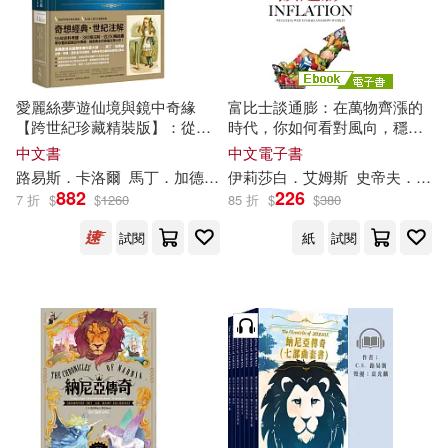
現在可購買商品(6089)
ECM(103)
韓妵彛(16)
作者/演唱/譯/編/繪(5)
機械工業出版社(98)
愛麗絲夢遊仙境與鏡中奇緣
富比士談通膨：在萬物齊漲的
（意）卡爾維諾(16)
價格
-
【跨世紀珍藏精裝版】：從不
時代，你如何看對風向，穩穩
崧燁文化(97)
科學出版社(94)
範圍
絕版的西方奇幻經典──完整收
布局獲利 (電子書)
中文書
中文電子書
錄科普大師加德納精彩注釋──
（英）C.S.路易斯(16)
路易斯
．卡洛爾
馬丁．加德納
馬克．伯斯坦
伊莉莎白．艾姆斯
陳榮彬
史帝夫．富比士
彼得‧紐威爾（
882
226
上海人民出版社(89)
7 折
$
$
1260
85 折
$
$
380
仔縞楽々(15)
試閱
紙
試閱
化學工業出版社(89)
（美）傑夫·布朗(15)
外語教學與研究出版社(86)
付洪亮(14)
秋桜ヒロロ(14)
BR Klassik(85)
時報出版(78)
（德）埃里希·凱斯特納(14)
人民交通出版社(77)