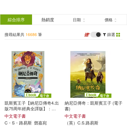
搜
尋
分類
綜合排序
熱銷度
日期
價格
(單選)
結
搜尋結果共
16686
筆
篩選
圖書(8104)
所有商品(16686)
果
影音(5009)
雜誌(126)
篩
選
美妝(72)
服飾(60)
展開
作者
(可複選)
家居生活(619)
美食(33)
凱斯賓王子【納尼亞傳奇4.出
納尼亞傳奇：凱斯賓王子 (電子
3C(294)
家電(31)
（英）柯南·道爾(176)
版75周年經典全譯版】：
書)
Prince Caspian (The
中文電子書
中文電子書
Chronicles of Narnia) (電子書)
C・S・
路易斯
鄧嘉宛
（英）C.S.
路易斯
保健(293)
設計文具(195)
厲河(161)