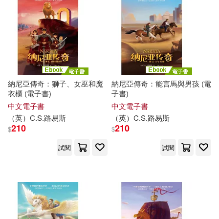
兒童的學習編輯部(9)
中國計量出版社(42)
厲河改編(9)
月牙(9)
中國地圖出版社(41)
柯南・道爾(9)
茂松貴子(9)
法律出版社(40)
納尼亞傳奇：獅子、女巫和魔
納尼亞傳奇：能言馬與男孩 (電
衣櫃 (電子書)
子書)
陶文(9)
鼎文公職名師群(9)
生活‧讀書‧新知三聯書店(40)
中文電子書
中文電子書
（英）C.S.
路易斯
（英）C.S.
路易斯
（俄）列夫·托爾斯泰(9)
210
210
$
$
C major(39)
試閱
試閱
（美）亨利·詹姆斯(9)
四川少年兒童出版社(38)
（英）奧斯汀·弗里曼(9)
目川文化數位股份有限公司(38)
(德)埃里希·凱斯特納(8)