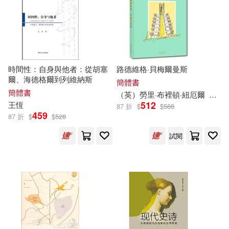
路易斯・納維利爾(5)
中國水利水電出版社(20)
邱永芳(5)
陳文茜(5)
中國紡織出版社(20)
時間性：自身與他者：從胡塞
路德維格·貝梅爾曼斯
陳秋帆(5)
爾、海德格爾到列維納斯
簡體書
中國經濟出版社(20)
簡體書
（英）勞里·布裡頓·紐厄爾
（英
512
（英國）阿瑟·柯南·道爾(5)
王恆
87 折
$
$
588
459
四川人民出版社(20)
蓋亞(20)
87 折
$
$
528
（英）C.S.劉易斯(5)
試閱
ATS(19)
Ingram(19)
（蘇）肖斯塔科維奇(5)
上海財經大學出版社(19)
(意)馬基雅維利(4)
九州出版社(19)