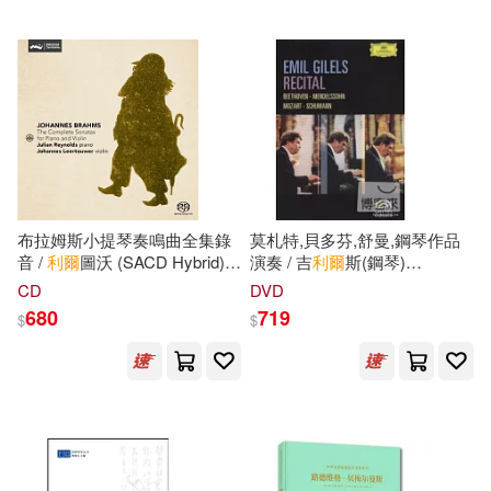
中國華僑出版社(21)
維．比安基(5)
北京出版社(21)
肯尼斯．葛拉罕(5)
哈爾濱出版社(21)
艾莉‧斯坦迪許(5)
樂金文化(21)
布拉姆斯小提琴奏鳴曲全集錄
莫札特,貝多芬,舒曼,鋼琴作品
芹澤直樹(5)
英國HIT公司(5)
音 /
利爾
圖沃 (SACD Hybrid)
演奏 / 吉
利爾
斯(鋼琴)
江西美術出版社(21)
(Johannes Leertouwer /
DVD(Emil Gilels - Recital DVD)
CD
DVD
Brahms: The Complete
荒川 弘(5)
莎士比亞(5)
680
719
$
$
Sonatas for Piano and Violin)
百花文藝出版社(21)
西形真依(5)
陝西師範大學出版社(21)
諸葛小貝，左左(5)
譚本忠(5)
中國建築工業出版社(20)