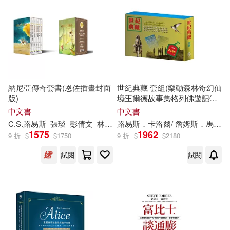
亞瑟‧柯南‧道爾(23)
本週上市新品(22)
人民郵電出版社(129)
百官網公職師資群(23)
harmonia mundi(121)
電子書
(可複選)
（法）儒勒·凡爾納(23)
Chandos(118)
納尼亞傳奇套書(恩佐插畫封面
世紀典藏 套組(樂動森林∕奇幻仙
適合手機平板閱讀(603)
版)
境∕王爾德故事集∕格列佛遊記∕小
（英）亞瑟·柯南·道爾(22)
鹿斑比∕小王子)
中文書
中文書
台灣全球高爾夫媒體(114)
適合平板閱讀(363)
C.S.
路易斯
張琰
彭倩文
林靜華
路易斯
．卡洛爾/ 詹姆斯．馬修．巴里/
（瑞典）塞爾瑪·拉格洛夫(18)
1575
1962
9 折
$
$
1750
9 折
$
$
2180
BIS(111)
免費電子書(4)
試閱
試閱
（瑞典）拉格洛夫(18)
中國鐵道出版社(110)
（英）柯南·道爾，厲河(17)
其他
(可複選)
社會科學文獻出版社(110)
中國地圖出版社(16)