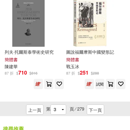
上海音樂出版社(15)
查爾斯．麥克萊恩(4)
二十一世紀出版社(15)
柯南·道爾(4)
和平國際(15)
崧博出版(15)
柯南‧道爾（Arthur Conan Doyle）
(4)
列夫·托爾斯泰學術史研究
圖說福爾摩斯中國變形記
河北教育出版社(15)
簡體書
簡體書
格里夫[英](4)
陳建華
戰玉冰
湖南美術出版社(15)
710
251
87 折
$
$
816
87 折
$
$
288
桑德拉．勒雲(4)
楊菁華(4)
試閱
貓頭鷹(15)
樓巍(4)
殘雪(4)
重慶大學出版社(15)
第
頁 ⁄
279
上一頁
下一頁
汕頭市樂立方玩具實業有限公司編
(4)
中國礦業大學出版社(14)
搜尋推薦