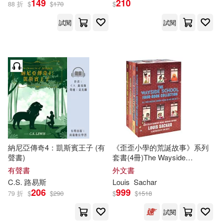
149
210
88 折
$
$
170
$
試閱
試閱
無印良品(4)
星巴克(1)
（英）阿瑟·柯南·道爾(69)
展開
日用清潔(17)
休閒生活(168)
柯南．道爾(60)
出版社
(可複選)
婦幼生活(182)
（英）柯南道爾(60)
Naxos(460)
餐廚生活(143)
電子票證(5)
田中芳樹(57)
SONY MUSIC(443)
鞋包配件(212)
票券(5)
(英)柯南道爾(51)
納尼亞傳奇4：凱斯賓王子 (有
《歪歪小學的荒誕故事》系列
聲書)
套書(4冊)The Wayside
Warner Classics(430)
展開
School(紐伯瑞兒童文學獎金牌
有聲書
外文書
寵物生活(60)
玲廊滿藝(1)
獎得主
路易斯
.薩奇
爾
作品)
亞瑟．柯南．道爾(44)
C.S.
路易斯
Louis
Sachar
Universal(399)
206
999
79 折
$
$
290
$
$
1518
配送方式
(可複選)
電子書閱讀器(3)
電子書(966)
柯南‧道爾(41)
試閱
Deutsche Grammophon(293)