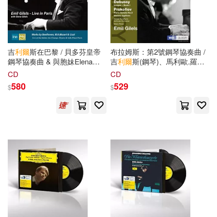
世界圖書出版公司北京公司(25)
（奧）斯蒂芬·茨威格(6)
交通部運輸研究所(25)
（英）威廉·莎士比亞(6)
吉
利爾
斯在巴黎 / 貝多芬皇帝
布拉姆斯：第2號鋼琴協奏曲 /
鋼琴協奏曲 & 與胞妹Elena
吉
利爾
斯(鋼琴)、馬利歐.羅西
大碩教育(25)
太雅出版社(25)
Gilels聯演莫札特雙鋼琴協奏曲
(指揮) 科隆廣播交響樂團(Emil
CD
CD
（英）戴維斯(6)
(世界首度發行)(Emil Gilels:
Gilels plays Brahms, Debussy
580
529
$
$
Live in Paris / Mozart,
& Prokofiev / Emil Gilels
漫遊者文化(25)
三民(24)
Beethoven, Liszt)
(piano))
（英）柯南‧道爾(6)
作家出版社(24)
（英）阿卜杜勒拉扎克·古爾納(6)
北京工業大學出版社(24)
（英）阿瑟·柯南·道爾爵士(6)
吉林出版集團有限責任公司(24)
（英）阿瑟·柯南·道爾，師魯貝爾
（編繪）(6)
文匯出版社(24)
青文(24)