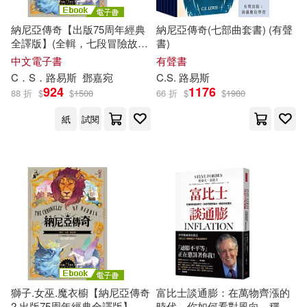
（日）田中芳樹(14)
納尼亞傳奇【出版75周年經典
納尼亞傳奇(七部曲套書) (有聲
warner music(76)
全譯版】(全輯，七段冒險故
書)
事) (電子書)
中文電子書
有聲書
(美)吉本斯(13)
南野海風(13)
C．S．
路易斯
鄧嘉宛
C.S.
路易斯
中信出版社(74)
924
1176
88 折
$
$
1500
66 折
$
$
1980
帕維爾．塔索林(13)
紙
試閱
Eloquence(72)
EuroArts(70)
郭天寶(13)
陳秉坤(13)
上海譯文出版社(69)
（德）赫爾曼·黑塞(13)
台灣角川(67)
ダンミル(12)
秋山シノ(12)
廣西師範大學出版社(67)
赫伯特．喬治．威爾斯(12)
Capriccio(64)
滾石(64)
獅子.女巫.魔衣櫥【納尼亞傳奇
富比士談通膨：在萬物齊漲的
2.出版75周年經典全譯版】：
時代，你如何看對風向，穩穩