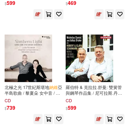
佐藤究(5)
八百(5)
599
469
$
$
At Montreux (CD+DVD))
Fantasien op. 116 / Emil Gilels,
新華先鋒(22)
校園書房(22)
Piano)
卜正民(5)
司馬遷(5)
麥田(22)
AVI(21)
咸慶信(5)
威廉‧莎士比亞(5)
Membran(21)
三采(21)
宇宙文化(5)
上海社會科學院出版社(21)
查爾斯‧狄更斯(5)
中國友誼出版公司(21)
北極之光 17世紀斯堪地
納維
亞
羅伯特 & 克拉拉.舒曼: 雙簧管
流年（主編）(5)
半島歌曲 / 黎夏朵 女中音 / 杜
與鋼琴作品集 / 尼可拉斯.丹尼
中國政法大學出版社(21)
斯 指揮 / 和諧古樂團(Northern
爾 雙簧管 / 朱
利爾
斯.德瑞克 鋼
CD
CD
Light. Echoes From 17th-
琴(Robert & Clara Schumann:
珍．奧斯汀(5)
田思源(5)
739
599
$
$
Century Scandinavia / Lucile
Works for Oboe and Piano /
中國石化出版社(21)
Richardot)
Nicholas Daniel, Julius Drake)
童趣出版有限公司(5)