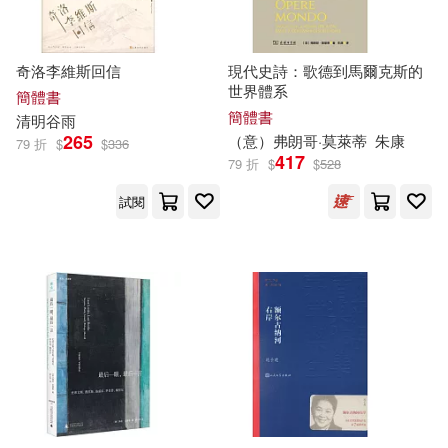
(日)田中芳樹(4)
人民音樂出版社(19)
博碩(19)
(英)柯南‧道爾(4)
奇洛李維斯回信
現代史詩：歌德到馬爾克斯的
大樂文化(19)
世界體系
簡體書
簡體書
清明谷雨
(英)霍布斯(4)
A. C.Doyle(4)
265
（意）弗朗哥·莫萊蒂
朱康
時代文藝出版社(19)
79 折
$
$
336
417
79 折
$
$
528
CYBERBIZ電商研究所(4)
試閱
ICA Classics(18)
E. M. 佛斯特(4)
G.T.卡柏(4)
中國少年兒童出版社(18)
[英]赫伯特·喬治·威爾斯（Herbert G
eorge Wells）(4)
北京理工大學出版社(18)
《提升數學能力讀本》編輯部(4)
北京郵電大學出版社(18)
スティーヴン・モファット(4)