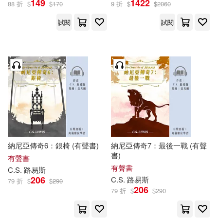
149
1422
現代出版社(31)
88 折
$
$
170
9 折
$
$
2060
黎詠嫻(7)
試閱
試閱
聯經出版公司(31)
（奧）維特根斯坦(7)
重慶出版社(31)
（英）簡·奧斯丁(7)
中國電力出版社(30)
（英）阿瑟·柯南道爾(7)
哈爾濱工業大學出版社(30)
（英）霍布斯(7)
納尼亞傳奇6：銀椅 (有聲書)
納尼亞傳奇7：最後一戰 (有聲
東方出版社(30)
書)
有聲書
有聲書
C.S.
路易斯
(法)凡爾納(6)
Mark Gatiss(6)
206
C.S.
路易斯
79 折
$
$
290
經濟科學出版社(30)
206
79 折
$
$
290
Steven Moffat(6)
Onyx Classics(29)