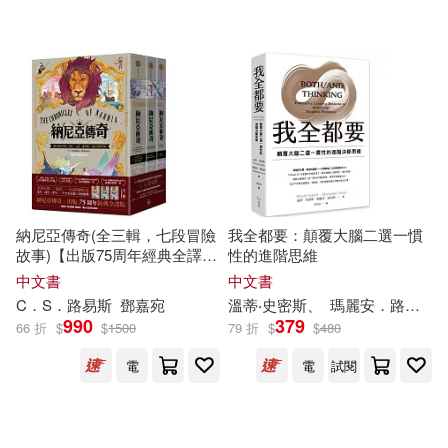
可超商取貨(13595)
有聲書(83)
(英)柯南·道爾(40)
荒川弘(39)
Linfair Records Limited(215)
可海外宅配(12891)
（瑞典）塞爾瑪·拉格洛芙(35)
譯林出版社(172)
可港澳店取(11643)
知信陽光(32)
博樂伯樂(165)
可新加坡店取(10928)
（法）羅曼·羅蘭(31)
納尼亞傳奇(全三輯，七段冒險
我全都要：顛覆大腦二選一慣
匯識教育出版社(158)
故事)【出版75周年經典全譯
性的進階思維
可菲律賓店取(11948)
版】
藤間麗(26)
（法）凡爾納(26)
中文書
中文書
東立(155)
C．S．
路易斯
鄧嘉宛
溫蒂‧史密斯、
瑪麗安．
路易斯
990
379
66 折
$
$
1500
79 折
$
$
480
丈月城(25)
墨刻編輯部(24)
上市日期
(可複選)
人民文學出版社(149)
電
電
試閱
（瑞典）拉格洛芙(24)
一個月內上市新品(85)
商務印書館(145)