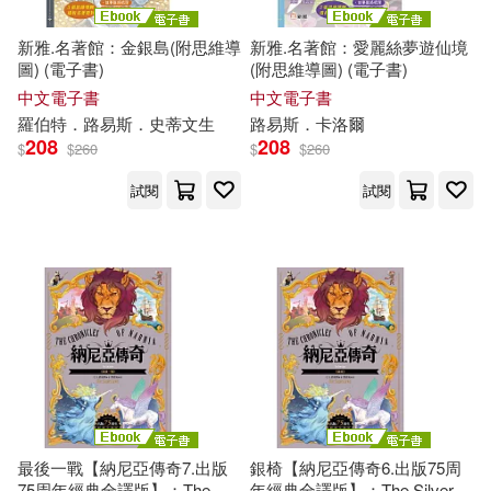
（日）赤川次郎(8)
新雅.名著館：金銀島(附思維導
新雅.名著館：愛麗絲夢遊仙境
Gramola(35)
圖) (電子書)
(附思維導圖) (電子書)
(法)托克維爾(7)
中文電子書
中文電子書
南京大學出版社(35)
羅伯特．
路易斯
．史蒂文生
路易斯
．卡洛爾
208
208
$
$
260
$
$
260
(英) 柯南道爾著(7)
大牌出版(35)
試閱
試閱
(英)亞瑟·柯南·道爾(7)
南海出版公司(34)
C・S・路易斯(7)
華中科技大學出版社(34)
《瑪納斯》漢譯工作委員會(7)
上海外語教育出版社(33)
【英】柯南道爾 著(7)
上海文藝出版社(33)
最後一戰【納尼亞傳奇7.出版
銀椅【納尼亞傳奇6.出版75周
75周年經典全譯版】：The
年經典全譯版】：The Silver