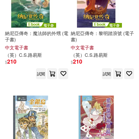
華東師範大學出版社(38)
C.S. 路易斯(8)
于雷(8)
中國人民大學出版社(37)
納尼亞傳奇：魔法師的外甥 (電
納尼亞傳奇：黎明踏浪號 (電子
劉益宏（主編）(8)
子書)
書)
中央編譯出版社(37)
中文電子書
中文電子書
智學文化(8)
本書編委會(8)
（英）C.S.
路易斯
（英）C.S.
路易斯
台灣東方(37)
210
210
$
$
洪承佑(8)
胡維華(8)
試閱
試閱
安徽少年兒童出版社(37)
詹TJ(8)
鈴見敦(8)
Hyperion(36)
鍾浩然(8)
Naive Auvidis(36)
好讀(36)
（意）瑪麗莎·維斯蒂塔(8)
新星出版社(36)
Audite(35)