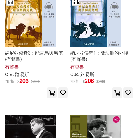
林雅雯(6)
柯南 道爾(6)
Belle Ame(27)
桑德拉‧勒雲(6)
天津人民出版社(27)
法蘭西斯．塔朋(6)
王夢梅(6)
MELODIYA(26)
納尼亞傳奇3：能言馬與男孩
納尼亞傳奇1：魔法師的外甥
由貴香織里(6)
立神敦(6)
(有聲書)
(有聲書)
中國法制出版社(26)
有聲書
有聲書
C.S.
路易斯
C.S.
路易斯
羅曼‧羅蘭(6)
206
206
79 折
$
$
290
79 折
$
$
290
民主與建設出版社(26)
路易斯．卡洛爾(6)
達文熙(6)
ARTHAUS MUSIK(25)
黎慧嫻(6)
Accentus(25)
Evidence(25)
（俄羅斯）列夫·托爾斯泰(6)