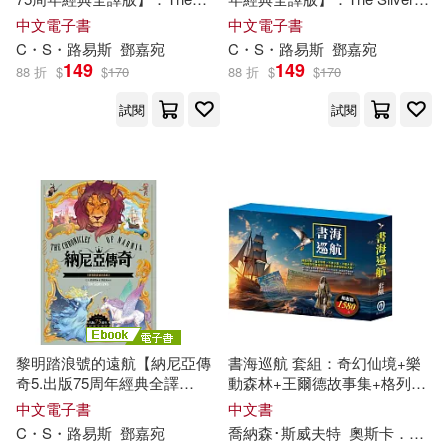
吳燦銘(7)
帕斯卡．普雷沃(7)
Last Battle (The Chronicles of
Chair (The Chronicles of
中文電子書
中文電子書
知識產權出版社(33)
Narnia) (電子書)
Narnia) (電子書)
C・S・
路易斯
鄧嘉宛
C・S・
路易斯
鄧嘉宛
楊金(7)
目川文化編輯小組(7)
149
149
88 折
$
$
170
88 折
$
$
170
武漢大學出版社(32)
試閱
試閱
芮妮‧崔莫(7)
蔣育荏(7)
環球-DECCA(32)
詹姆斯．洛夫葛羅夫(7)
吉林科學技術出版社(31)
諸葛文(7)
堡壘文化(31)
明天出版社(31)
阿卜杜勒拉扎克．古納(7)
民族出版社(31)
黎明踏浪號的遠航【納尼亞傳
書海巡航 套組：奇幻仙境+樂
陳潤(7)
音渭(7)
奇5.出版75周年經典全譯
動森林+王爾德故事集+格列佛
海豚出版社(31)
版】：The Voyage of the
遊記
中文電子書
中文書
Dawn Treader (The Chronicles
C・S・
路易斯
鄧嘉宛
喬納森･斯威夫特
奧斯卡．王爾德
魯德亞德．吉卜林(7)
of Narnia) (電子書)