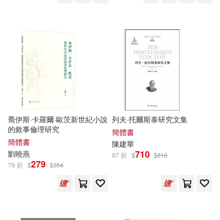
山東文藝出版社(16)
奧斯汀‧弗利曼(4)
孔軍(4)
得利影視(16)
守雨 (4)
安德魯‧藍恩(4)
湖南少年兒童出版社(16)
巨人傑(4)
希瑟‧W‧佩緹(4)
華文精典(16)
Archiv(15)
幼福編輯部(4)
喬伊斯·卡羅爾·歐茨新世紀小說
列夫·托爾斯泰研究文集
的敘事倫理研究
Melo Classic(15)
簡體書
簡體書
陳建華
張祥斌（主編）(4)
徐裕軒(4)
710
劉曉燕
87 折
$
$
816
Memories(15)
279
79 折
$
$
354
愛紗無邊(4)
散狐(4)
上海科技教育出版社(15)
曾仕強(4)
李傑（主編）(4)