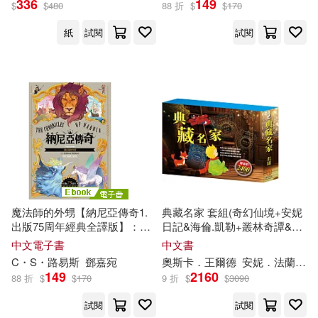
336
149
$
$
480
88 折
$
$
170
西南交通大學出版社(54)
紙
試閱
試閱
馬克．吐溫(11)
財經錢線文化有限公司(54)
（俄羅斯）斯米爾諾夫(11)
Supraphon(53)
彗智(52)
（愛爾蘭）詹姆斯·喬伊斯(11)
華夏出版社(52)
Jay(10)
中路有紀(10)
北京大學出版社(51)
托爾斯泰(10)
望月麻衣(10)
魔法師的外甥【納尼亞傳奇1.
典藏名家 套組(奇幻仙境+安妮
音樂之橋(51)
出版75周年經典全譯版】：
日記&海倫.凱勒+叢林奇譚&怒
The Magician’s Nephew (The
海餘生+王爾德故事集+小王子
中文電子書
中文書
柯南•道爾(10)
柯南道爾(10)
Chronicles of Narnia) (電子書)
+小鹿斑比)
C・S・
路易斯
鄧嘉宛
奧斯卡．王爾德
安妮．法蘭克
清華大學出版社(50)
遠流(49)
149
2160
88 折
$
$
170
9 折
$
$
3090
派翠西亞．海史密斯(10)
試閱
試閱
MIRARE(48)
Ondine(48)