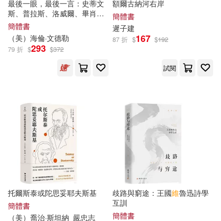
天下雜誌(18)
文物出版社(18)
最後一眼，最後一言：史蒂文
額爾古納河右岸
斯、普拉斯、洛威爾、畢肖
簡體書
マーク・ゲイティス(4)
普、梅里爾
簡體書
遲子建
科學普及出版社(18)
167
（美）海倫·文德勒
87 折
$
$
192
293
79 折
$
$
372
上海淘米網絡科技有限公司(4)
高等教育出版社(18)
試閱
交通部運輸研究所(4)
中國農業出版社(17)
以色列美角 約阿咪(4)
北方婦女兒童出版社(17)
伯納德．巴魯克(4)
何政廣(4)
啟得創意文化有限公司(17)
列夫·托爾斯泰(4)
新疆人民出版社(17)
晨星(17)
托爾斯泰或陀思妥耶夫斯基
歧路與窮途：王國
維
魯迅詩學
列夫・托爾斯泰(4)
劉君祖(4)
互訓
簡體書
江蘇文藝出版社(17)
簡體書
（美）喬治·斯坦納
嚴忠志