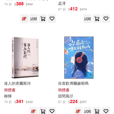
388
孟澤
79 折
$
$
492
北京天利考試信息網（編）(4)
412
87 折
$
$
474
萬卷出版公司(17)
試閱
試閱
卡恩(4)
史恩．皮考克(4)
CONCORD(16)
Genuin(16)
吉原由起(4)
吳玫(4)
venus(16)
吳育偉(4)
吳靜雯(4)
中國畫報出版社(16)
周敏 主編(4)
中國青年出版社(16)
喬安娜．史畢利(4)
喬寧(4)
迷人的查爾斯河
你喜歡博爾赫斯嗎
光明日報出版社(16)
簡體書
簡體書
柳輝
甜間風仔
喬．蘭斯代爾(4)
341
224
79 折
$
$
432
87 折
$
$
257
大是文化(16)
試閱
塞謬爾·斯邁爾斯(4)