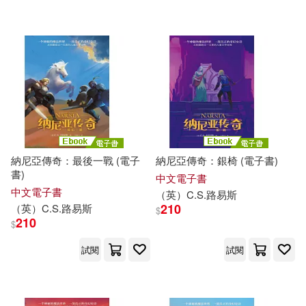
盧冠麟(10)
索尼國際教育(10)
上海三聯書店(48)
Aparte(47)
角川ビーンズ文庫編集部(10)
臉譜(47)
（俄羅斯）托爾斯泰(10)
北京聯合出版公司(46)
（阿根廷）豪爾赫·路易斯·博爾赫斯
(10)
浙江大學出版社(45)
納尼亞傳奇：最後一戰 (電子
納尼亞傳奇：銀椅 (電子書)
書)
中文電子書
(瑞典)拉格洛芙(9)
中文電子書
（英）C.S.
路易斯
環球 Blue Note(45)
210
（英）C.S.
路易斯
$
210
$
Arthur Conan Doyle(9)
Orfeo(44)
PENTATONE(44)
試閱
試閱
[英]阿瑟·柯南·道爾(9)
木馬文化(44)
Oehms(42)