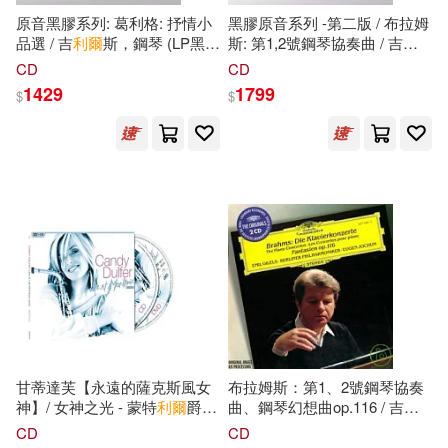
原音黑膠系列: 葛利格: 抒情小
黑膠原音系列 -第二版 / 布拉姆
(瑞典)拉格洛夫(5)
品選 / 吉
利爾
斯，鋼琴 (LP黑
斯: 第1,2號鋼琴協奏曲 / 吉
利
中國對外翻譯出版公司(23)
膠)(Original Source Series :
爾
斯，鋼琴 / 約夫姆，指揮 / 柏
CD
CD
Grieg: Lyric Pieces / Emil
林愛樂 (2LP黑膠)(Original
(瑞典)格里佩(5)
1429
1799
$
$
Gilels (LP))
Source Series / Brahms: Piano
天地出版社(23)
Concertos No. 1 & 2 / Emil
Gilels, Eugen Jochum, Berliner
(美)南希·史賓格(5)
Philharmoniker (2LP))
江蘇人民出版社(23)
(美)蓋爾·吉本斯(5)
灕江出版社(23)
采實文化(23)
William Shakespeare(5)
長江文藝出版社(23)
亞瑟·柯南·道爾(5)
Challenge(22)
亞瑟．柯南．道爾(Arthur Conan D
甘蒂達芙【永遠的薩克斯風女
布拉姆斯：第1、2號鋼琴協奏
oyle)(5)
神】/ 女神之光 - 蒙特
利爾
爵士
曲、鋼琴幻想曲op.116 / 吉
利
復旦大學出版社(22)
音樂節現場光芒【CD+DVD雙
爾
斯, 鋼琴(Brahms: Piano
CD
CD
碟珍藏】(Candy Dulfer / Live
Concertos Nos.1 & 2, 7