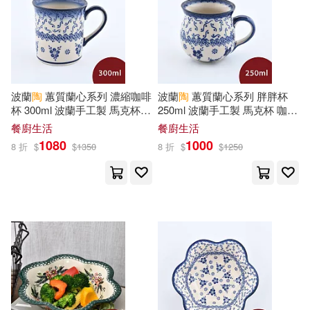
PRESTIGE(96)
Mary Pope(36)
TMA(36)
Usborne Publishing Ltd(96)
唯乃アキラ(36)
北京理工大學出版社(96)
波蘭
陶
蕙質蘭心系列 濃縮咖啡
波蘭
陶
蕙質蘭心系列 胖胖杯
杯 300ml 波蘭手工製 馬克杯
250ml 波蘭手工製 馬克杯 咖啡
ヴァージニア二等兵(35)
咖啡杯 水杯 茶杯
杯 水杯 茶杯
餐廚生活
餐廚生活
皇冠(95)
中國林業出版社(93)
1080
1000
8 折
$
$
1350
8 折
$
$
1250
三条陸(35)
篠冬子(35)
世界圖書出版公司北京公司(92)
ビッグモーカル(34)
外語教學與研究出版社(91)
本書編寫組(34)
郁達夫(34)
中國鐵道出版社(90)
王崇禮(33)
風車編輯群(33)
武漢大學出版社(90)