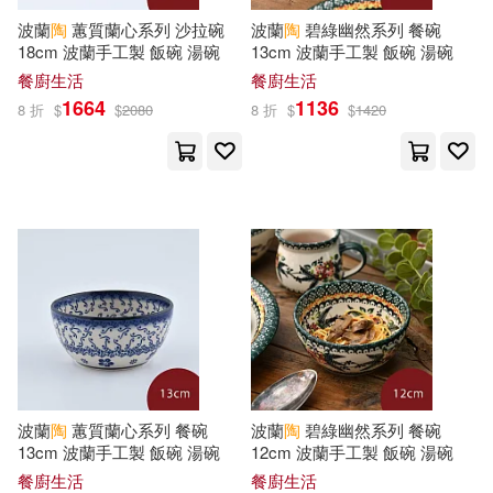
現在可購買商品(26105)
小天下(160)
PAD(158)
波蘭
陶
蕙質蘭心系列 沙拉碗
波蘭
陶
碧綠幽然系列 餐碗
18cm 波蘭手工製 飯碗 湯碗
13cm 波蘭手工製 飯碗 湯碗
Wow!編輯部(52)
價格
-
餐廚生活
餐廚生活
商周出版(155)
範圍
1664
1136
8 折
$
$
2080
8 折
$
$
1420
廣嶋玲子(52)
中國紡織出版社(153)
人類文化編輯部(51)
Ingram(145)
麥浩斯(144)
FunHouse師資團隊(50)
千華駐科技(143)
崔鍾雷(47)
華中科技大學出版社(139)
Fujiko Momoshika(46)
中信出版社(135)
波蘭
陶
蕙質蘭心系列 餐碗
波蘭
陶
碧綠幽然系列 餐碗
13cm 波蘭手工製 飯碗 湯碗
12cm 波蘭手工製 飯碗 湯碗
バルタン(46)
クリムゾン(45)
餐廚生活
餐廚生活
台灣東販(133)