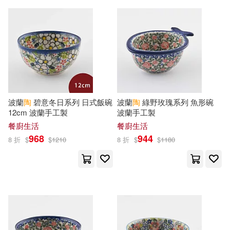
濃厚グラビアPHOTOBOOK(14)
上海譯文出版社(43)
博碩(43)
町田苑香(14)
編輯部(14)
台灣角川電子連載漫畫(43)
繪時光(14)
羽田宇佐(14)
新世界出版社(43)
波蘭
陶
碧意冬日系列 日式飯碗
波蘭
陶
綠野玫瑰系列 魚形碗
邱嘉慧(14)
陶尚芸(14)
12cm 波蘭手工製
波蘭手工製
江西教育出版社(43)
餐廚生活
餐廚生活
陶純(14)
DK(13)
968
944
8 折
$
$
1210
8 折
$
$
1180
中國計量出版社(42)
原口秀昭(13)
呂昇達(13)
九童文化(42)
曹文軒(13)
李輝(13)
生活‧讀書‧新知三聯書店(41)