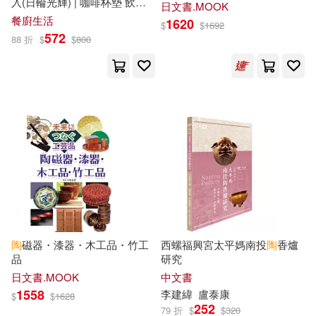
姚朝輝(15)
徐賓賓(15)
入(日輪光輝) | 咖啡杯墊 飲料
日文書.MOOK
墊 水杯墊 茶墊
經濟科學出版社(48)
餐廚生活
1620
$
$
1692
572
88 折
$
$
800
御堂志生(15)
東国不動(15)
長江文藝出版社(48)
高寶(48)
津田雅美(15)
PCuSER電腦人文化(47)
福建美術出版社(15)
中國水利水電出版社(47)
至強工作室編繪(15)
吉林攝影出版社(47)
蛯波夏(15)
許添盛(15)
東華大學出版社(47)
陶
磁器・漆器・木工品・竹工
西螺福興宮太平媽南投
陶
香爐
品
研究
達賴喇嘛(15)
陶立夏(15)
浙江人民美術出版社(47)
日文書.MOOK
中文書
1558
李建緯
盧泰康
$
$
1628
（晉）陶淵明(15)
252
79 折
$
$
320