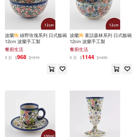
杜志建(13)
松波留美(13)
目川文化數位股份有限公司(41)
管家琪(13)
精品文化編(13)
複刻文化(41)
波蘭
陶
綠野玫瑰系列 日式飯碗
波蘭
陶
童話森林系列 日式飯碗
素人(13)
12cm 波蘭手工製
12cm 波蘭手工製
中國建材工業出版社(40)
餐廚生活
餐廚生活
解禁グラビア写真集(13)
968
1144
8 折
$
$
1210
8 折
$
$
1430
中國礦業大學出版社(40)
陶百川(13)
(捷克)米勒(12)
中國華僑出版社(40)
Asagi Okabe(12)
Emi＋(12)
人民美術出版社(40)
Mariko Murakita(12)
安徽美術出版社(40)
NEXT(12)
syosonn(12)