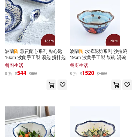
美國迪士尼公司(22)
上海古籍出版社(68)
菲莉絲．卡司特、克麗絲婷．卡司
特(22)
文物出版社(68)
東雨文化(68)
DEEP’S(21)
波蘭
陶
蕙質蘭心系列 點心匙
波蘭
陶
水澤花坊系列 沙拉碗
野人(68)
16cm 波蘭手工製 湯匙 攪拌匙
19cm 波蘭手工製 飯碗 湯碗
Megamorrina(21)
餐廚生活
餐廚生活
上海交通大學出版社(67)
544
1520
8 折
$
$
680
8 折
$
$
1900
デジタルピーチ(21)
人類文化(67)
天下文化(66)
世一文化編輯群(21)
湖北少年兒童出版社(66)
元秀蓮(21)
宮部美幸(21)
吉林美術出版社(65)