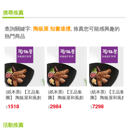
中國書籍出版社(34)
（意）E.布索拉蒂等(12)
搜尋推薦
人民教育出版社(34)
查詢關鍵字:
, 推薦您可能感興趣的
陶板屋 知書達禮
（法）娜塔莉·舒(12)
光明日報出版社(34)
熱門商品
（美）勞拉·英格斯·懷德(12)
大呂文化(34)
楓書坊(34)
（英）DK公司(12)
ION(11)
湖南文藝出版社(34)
おはら誠(11)
すみよし(11)
獨步文化(34)
積木文化(34)
(紙本票) 【王品集
(紙本票) 【王品集
(紙本票) 【王品集
團】 陶板屋和風創
團】 陶板屋和風創
團】 陶板屋和風創
はざくらさつき(11)
作料理套餐券-2張
作料理套餐券-4張
作料理套餐券-10張
立信會計出版社(34)
1518
2984
7298
$
$
$
まれお(11)
ゆっ栗栖(11)
湖南美術出版社(33)
活動推薦