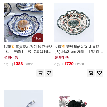
（美）迪士尼公司(18)
暢談國際文化(55)
周作人(17)
西南交通大學出版社(55)
建築考試培訓研究中心組織編寫(1
7)
人民交通出版社(54)
本書編委會編(17)
波蘭
陶
蕙質蘭心系列 波浪淺盤
波蘭
陶
碧綠幽然系列 水果籃
商務印書館(54)
18cm 波蘭手工製 造型盤 陶瓷
(大) 26x21cm 波蘭手工製 置物
盤 菜盤 水果盤 沙拉盤
籃
餐廚生活
餐廚生活
森田季節(17)
滝川廉治(17)
1088
1720
8 折
$
$
1360
8 折
$
$
2150
廣東人民出版社(54)
王楠楠（主編）(17)
蕭楓(17)
武漢理工大學出版社(54)
陶文鵬(17)
ねこクラゲ(16)
海洋出版社(54)
中版集團(53)
ゆめみつき(16)
七緒一綺(16)