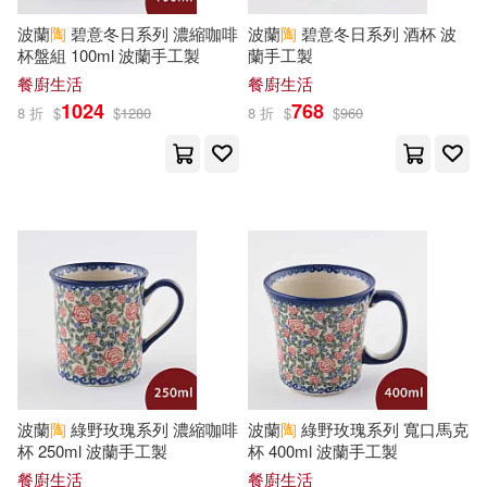
東南大學出版社(40)
波蘭
陶
碧意冬日系列 濃縮咖啡
波蘭
陶
碧意冬日系列 酒杯 波
アテナ映像 E-BOOK SERIES(12)
杯盤組 100ml 波蘭手工製
蘭手工製
重慶大學出版社(40)
餐廚生活
餐廚生活
1024
768
アリスJAPAN(12)
8 折
$
$
1280
8 折
$
$
960
勞動部及職業安全衛生研究所(39)
ユウキHB(12)
北京師範大學出版社(38)
中國法制出版社(12)
廣東新世紀出版社(38)
入間人間(12)
劉岳(12)
復旦大學出版社(38)
周洪宇(12)
哲也(12)
灕江出版社(38)
波蘭
陶
綠野玫瑰系列 濃縮咖啡
波蘭
陶
綠野玫瑰系列 寬口馬克
寺井赤音(12)
張啟明(12)
杯 250ml 波蘭手工製
杯 400ml 波蘭手工製
現代出版社(38)
聯合文學(38)
餐廚生活
餐廚生活