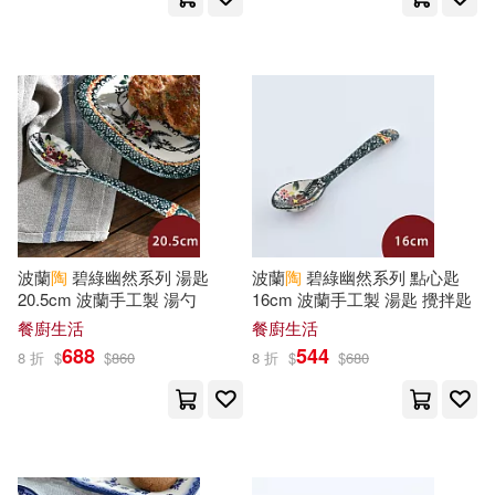
北方婦女兒童出版社(76)
MAM☆RU(26)
chirico(26)
三民(75)
三采(75)
たにぐち千賀(26)
浙江大學出版社(75)
堀井雄二(26)
中國人民大學出版社(72)
マーキュリー(25)
田英章(25)
波蘭
陶
碧綠幽然系列 湯匙
波蘭
陶
碧綠幽然系列 點心匙
千華數位文化(71)
20.5cm 波蘭手工製 湯勺
16cm 波蘭手工製 湯匙 攪拌匙
MAX-A(24)
小川糸(24)
餐廚生活
餐廚生活
人民文學出版社(70)
688
544
8 折
$
$
860
8 折
$
$
680
福建美術出版社編(24)
黑龍江美術出版社(70)
愛德少兒(23)
佐渡川準(22)
晨星(69)
根華(69)