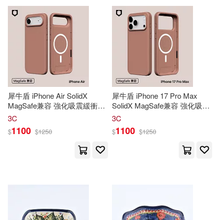
可超商取貨(25259)
鞋包配件(1067)
票券(55)
アリスJAPAN公式E-book(79)
Neo Media(315)
可海外宅配(23665)
PRESTIGE DIGITAL BOOK SERIE
寵物生活(446)
玲廊滿藝(34)
S(78)
化學工業出版社(311)
可港澳店取(21648)
故宮精品(2)
電子書閱讀器(9)
佐知子(78)
極楽(74)
崧燁文化(295)
尖端(289)
犀牛盾 iPhone Air SolidX
犀牛盾 iPhone 17 Pro Max
可新加坡店取(21608)
電子書(8629)
禮物卡(11)
MagSafe兼容 強化吸震緩衝防
SolidX MagSafe兼容 強化吸震
世一編輯部(73)
日向夏(72)
摔磁吸手機殼- 晨
陶
棕
緩衝防摔磁吸手機殼- 晨
陶
棕
東立(281)
3C
3C
可菲律賓店取(21712)
1100
1100
$
$
1250
$
$
1250
有聲書(393)
陶綺彤(72)
清華大學出版社(261)
陶紅亮（主編）(71)
上市日期
(可複選)
世一(246)
台灣角川(246)
根華編輯部(69)
一個月內上市新品(552)
中國建築工業出版社(243)