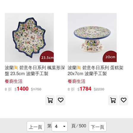
中國計畫出版社(35)
童趣出版有限公司(12)
吉林大學出版社(35)
芝田優作(12)
天津人民出版社(35)
英國兄弟兒童出版公司(12)
寶島社(35)
文房(35)
波蘭
陶
碧意冬日系列 楓葉形深
波蘭
陶
碧意冬日系列 蛋糕架
貫井ゆな(12)
鄒婧(12)
盤 23.5cm 波蘭手工製
20x7cm 波蘭手工製
易博士出版社(35)
餐廚生活
餐廚生活
1400
1784
8 折
$
$
1750
8 折
$
$
2230
金波(12)
陶一桃（主編）(12)
經濟管理出版社(35)
陶思璇(12)
陶治中(12)
SONY MUSIC(34)
第
頁 ⁄
500
陶淵亮(12)
香川元太郎(12)
上一頁
下一頁