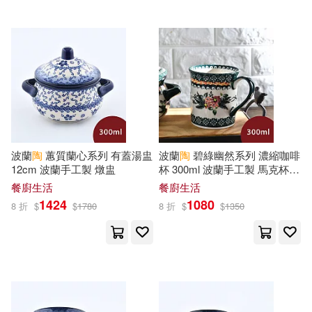
GLORY QUEST(40)
台灣角川直條式漫畫(110)
アリスJAPAN電子書籍写真集(40)
風車(110)
晨光出版社(109)
素人onlyプラム(40)
江西美術出版社(105)
胡妙芬(40)
江西高校出版社(104)
波蘭
陶
蕙質蘭心系列 有蓋湯盅
波蘭
陶
碧綠幽然系列 濃縮咖啡
12cm 波蘭手工製 燉盅
杯 300ml 波蘭手工製 馬克杯
グラフィティジャパン(39)
咖啡杯 水杯 茶杯
餐廚生活
餐廚生活
中華書局(103)
1424
1080
8 折
$
$
1780
8 折
$
$
1350
（美）斯托夫人(39)
聯經出版公司(99)
プレステージ出版(写真集)(38)
新北市立鶯歌陶瓷博物館(97)
牛勝玉(38)
風車編輯部(38)