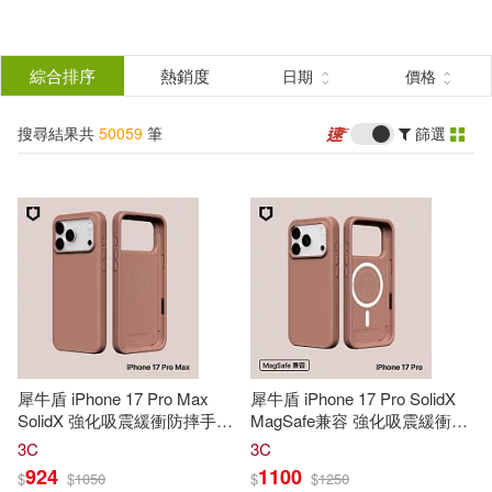
搜
尋
分類
綜合排序
熱銷度
日期
價格
(單選)
結
搜尋結果共
50059
筆
篩選
所有商品(50059)
果
圖書(20205)
影音(445)
篩
選
雜誌(1021)
售票網(3)
展開
作者
(可複選)
美妝(138)
服飾(152)
犀牛盾 iPhone 17 Pro Max
犀牛盾 iPhone 17 Pro SolidX
家居生活(2016)
美食(213)
ケイ・エム・プロデュース(147)
SolidX 強化吸震緩衝防摔手機
MagSafe兼容 強化吸震緩衝防
殼- 晨
陶
棕
摔磁吸手機殼- 晨
陶
棕
3C
3C
924
1100
$
$
1050
$
$
1250
3C(3631)
家電(948)
葉聖陶(113)
瑞城夷真(110)