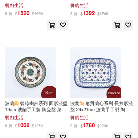
ながえSTYLE(28)
盤 菜盤 水果盤 沙拉盤
水果盤 沙拉盤
餐廚生活
餐廚生活
Wow Media(84)
1520
1392
8 折
$
$
1900
8 折
$
$
1740
小達文西編輯部(28)
中國經濟出版社(80)
山本巳未(28)
アシェット・コレクションズ・ジ
ャパン(78)
球球館工作室(28)
陶龍生(28)
北京大學出版社(77)
しのとうこ(27)
卡兒(27)
天地出版社(77)
本書編委會(27)
稻田浩司(27)
波蘭
陶
碧綠幽然系列 圓形淺盤
波蘭
陶
蕙質蘭心系列 長方形淺
安徽少年兒童出版社(77)
19cm 波蘭手工製 陶瓷盤 菜盤
盤 29x21cm 波蘭手工製 陶瓷
若木民喜(27)
（明）張岱(27)
水果盤 沙拉盤
盤 菜盤 水果盤 沙拉盤
餐廚生活
餐廚生活
采實文化(77)
1008
1760
8 折
$
$
1260
8 折
$
$
2200
（美）奧斯本(27)