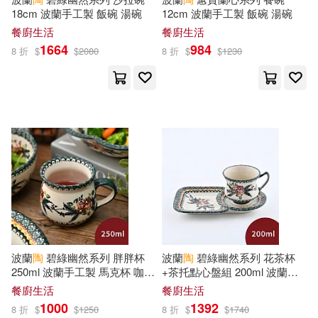
廣西師範大學出版社(62)
18cm 波蘭手工製 飯碗 湯碗
12cm 波蘭手工製 飯碗 湯碗
餐廚生活
餐廚生活
小桜深紅(20)
我會修空調(20)
1664
984
重慶出版社(62)
8 折
$
$
2080
8 折
$
$
1230
水埜なつ(20)
陶恕(20)
冶金工業出版社(60)
h.m.p(19)
フラウス(19)
南京大學出版社(60)
全國經濟專業技術資格考試命題趨
勢研究組(19)
接力出版社(60)
冰波(19)
財經錢線文化有限公司(60)
目川文化編輯小組(19)
波蘭
陶
碧綠幽然系列 胖胖杯
波蘭
陶
碧綠幽然系列 花茶杯
麥田(60)
250ml 波蘭手工製 馬克杯 咖啡
+茶托點心盤組 200ml 波蘭手
杯 水杯 茶杯
工製 馬克杯 點心盤
餐廚生活
餐廚生活
蘿拉．英格斯．懷德(19)
1000
1392
中國少年兒童出版社(59)
8 折
$
$
1250
8 折
$
$
1740