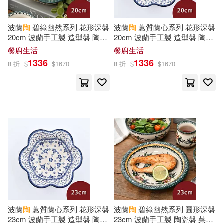
倉田三之路(32)
宮西達也(32)
CBETA 財團法人佛教電子佛典基金
波蘭
陶
碧綠幽然系列 花形深盤
波蘭
陶
蕙質蘭心系列 花形深盤
會(89)
20cm 波蘭手工製 造型盤 陶瓷
20cm 波蘭手工製 造型盤 陶瓷
AIP-ROJECT(31)
盤 菜盤 水果盤 沙拉盤
盤 菜盤 水果盤 沙拉盤
餐廚生活
餐廚生活
ZERO ONE STYLE.inc(88)
1336
1336
8 折
$
$
1670
8 折
$
$
1670
FLIPFLOPs(30)
A&T(29)
江蘇美術出版社(88)
禾馬(88)
宮越和草(29)
李睿(29)
高等教育出版社(87)
樹知文化(29)
王新年(29)
KADOKAWA(86)
胡媛媛(29)
陶繼新(29)
吉林出版集團有限責任公司(86)
Milkyway(28)
中國醫藥科技出版社(85)
波蘭
陶
蕙質蘭心系列 花形深盤
波蘭
陶
碧綠幽然系列 圓形深盤
23cm 波蘭手工製 造型盤 陶瓷
23cm 波蘭手工製 陶瓷盤 菜盤