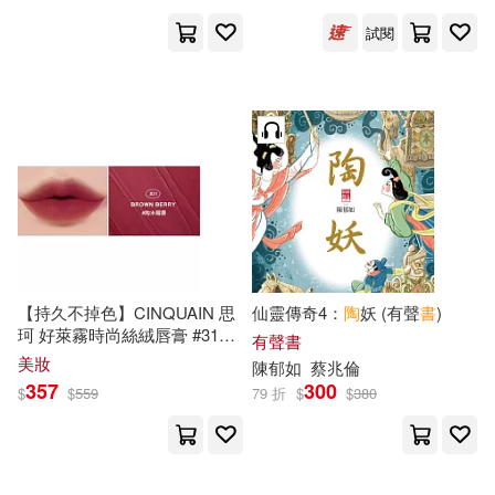
中國中醫藥出版社(46)
試閱
カムカムぴゅっ！(14)
中國財政經濟出版社(46)
中國建築標准設計研究院組織編制
(14)
大碩教育(46)
右京礼音(14)
大寺義史(14)
福建教育出版社(45)
大高忍(14)
宮?香帆(14)
秀威資訊(45)
青島出版社(45)
【持久不掉色】CINQUAIN 思
仙靈傳奇4：
陶
妖 (有聲
書
)
庭鳥ヒナコ(14)
林定皓(14)
珂 好萊霧時尚絲絨唇膏 #31
陶
四川科學技術出版社(44)
有聲書
木莓果
美妝
陳郁如
蔡兆倫
江本マシメサ(14)
357
300
$
$
559
79 折
$
$
380
大連理工大學出版社(44)
波多野結衣(14)
福建美術出版社(44)
鼎文(44)