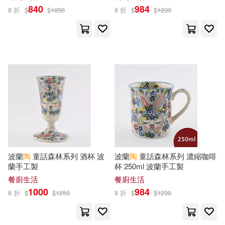
840
984
張婉(12)
戴文奇（主編）(12)
8 折
$
$
1050
8 折
$
$
1230
華東師範大學出版社(38)
斯瓦米韋達．帕若堤(12)
Milkyway(37)
李斌(12)
欣愛(12)
上海人民出版社(37)
五南(37)
比利時氣球傳媒(12)
小光點(37)
小魯文化(37)
比利時氣球傳媒公司(12)
慕客館(37)
碁峰(37)
波蘭
陶
童話森林系列 酒杯 波
波蘭
陶
童話森林系列 濃縮咖啡
王貝(12)
蘭手工製
杯 250ml 波蘭手工製
遠方出版社(37)
天下雜誌(36)
餐廚生活
餐廚生活
1000
984
8 折
$
$
1250
8 折
$
$
1230
瑞雅嬰童創智中心(12)
湖南師範大學出版社(36)
皮皮書坊(12)