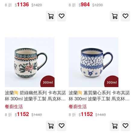
1136
984
8 折
$
$
1420
8 折
$
$
1230
北京小紅花圖書工作室(45)
YAMABUKI(126)
蝉川夏哉(45)
名師作者群(44)
布克文化(124)
転(43)
陶樂蒂(43)
双美生活文創(119)
Katie Daynes(42)
和(42)
法律出版社(117)
嶋永のの(42)
汲慶海(42)
湖北美術出版社(116)
波蘭
陶
碧綠幽然系列 卡布其諾
波蘭
陶
蕙質蘭心系列 卡布其諾
杯 300ml 波蘭手工製 馬克杯
杯 300ml 波蘭手工製 馬克杯
百官網公職師資群(42)
咖啡杯 水杯
咖啡杯 水杯
餐廚生活
餐廚生活
中國法制出版社(114)
1152
1152
8 折
$
$
1440
8 折
$
$
1440
KIRIHARA SUBAKO(41)
未來出版社(114)
遠流(112)