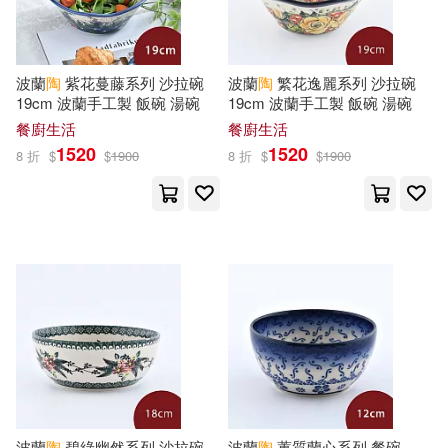
弄玉(21)
林希陶(21)
大塊文化(64)
梁子(21)
田燕(21)
波蘭
陶
紫花蔓藤系列 沙拉碗
波蘭
陶
繁花逸麗系列 沙拉碗
湖南少年兒童出版社(64)
19cm 波蘭手工製 飯碗 湯碗
19cm 波蘭手工製 飯碗 湯碗
陳長海(21)
陶秉珍(21)
餐廚生活
餐廚生活
中國電力出版社(63)
1520
1520
8 折
$
$
1900
8 折
$
$
1900
（美）羅蘭·英格斯·懷德(21)
二十一世紀出版社(63)
Kingdoll出版(20)
遠見天下(63)
全國經濟專業技術資格考試命題研
究中心(20)
上海書畫出版社(62)
大峰いるか(20)
奧浩哉(20)
小麥田(62)
安迪．格里菲斯(20)
波蘭
陶
碧綠幽然系列 沙拉碗
波蘭
陶
蕙質蘭心系列 餐碗