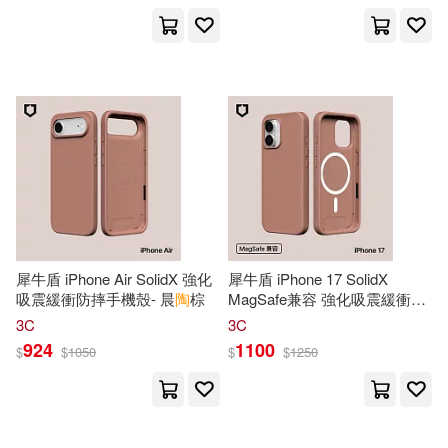
保健(157)
設計文具(1616)
瑪麗．波．奧斯本(108)
展開
無印良品(116)
星巴克(5)
AI-PROJECT(106)
出版社
(可複選)
日用清潔(491)
LEO(103)
MAXING(99)
悅文社(1044)
MTEX(487)
休閒生活(735)
Osborne(99)
於清峰(94)
TMEplus(481)
犀牛盾 iPhone Air SolidX 強化
犀牛盾 iPhone 17 SolidX
婦幼生活(1703)
漂亮家居編輯部(86)
吸震緩衝防摔手機殼- 晨
陶
棕
MagSafe兼容 強化吸震緩衝防
摔磁吸手機殼- 晨
陶
棕
機械工業出版社(391)
展開
3C
3C
924
1100
$
$
1050
$
$
1250
餐廚生活(5789)
陶紅亮(86)
Toyo(82)
人民郵電出版社(328)
配送方式
(可複選)
電子票證(29)
ホットエンターテイメント(80)
科學出版社(316)