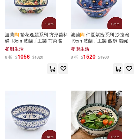
陳長海（主編）(69)
本週上市新品(108)
時報出版(240)
チェリーズ(58)
電子工業出版社(222)
電子書
波蘭
陶
繁花逸麗系列 方形醬料
波蘭
陶
仲夏紫蜜系列 沙拉碗
(可複選)
碟 13cm 波蘭手工製 前菜碟
19cm 波蘭手工製 飯碗 湯碗
プレステージ出版（写真集）(58)
長鴻出版社(207)
餐廚生活
餐廚生活
適合手機平板閱讀(3414)
1056
1520
8 折
$
$
1320
8 折
$
$
1900
陶汐語(58)
中國人口出版社(204)
適合平板閱讀(5214)
Mary Pope/ Murdocca(57)
親子天下(204)
免費電子書(120)
Sal (ILT)(57)
社會科學文獻出版社(192)
グローバルメディアエンタテイン
其他
(可複選)
メント(54)
幼福(182)
青文(182)
幼福編輯部(54)