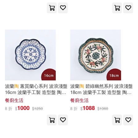
陶國璋(19)
陶延リュウ(19)
中國社會科學出版社(59)
sing N song(18)
中國輕工業出版社(58)
グラフィス(18)
一智和智(18)
中央廣播電視大學出版社(58)
吉波鳥編輯團隊(18)
人民衛生出版社(58)
許正典(18)
金正昆(18)
波蘭
陶
蕙質蘭心系列 波浪淺盤
波蘭
陶
碧綠幽然系列 波浪淺盤
北京科學技術出版社(58)
16cm 波蘭手工製 造型盤 陶瓷
18cm 波蘭手工製 造型盤 陶瓷
盤 菜盤 水果盤 沙拉盤
盤 菜盤 水果盤 沙拉盤
餐廚生活
餐廚生活
黃遠燕(18)
1000
1088
臉譜(58)
知識產權出版社(56)
8 折
$
$
1250
8 折
$
$
1360
（美）瑪麗·波·奧斯本(18)
天下書盟(55)
悅知文化(55)