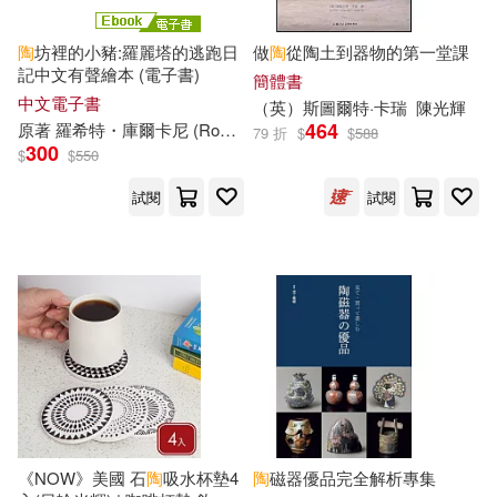
Hinata Inozaki(15)
遼寧科學技術出版社(50)
陶
坊裡的小豬:羅麗塔的逃跑日
做
陶
從陶土到器物的第一堂課
記中文有聲繪本 (電子書)
簡體書
世一文化(15)
中文電子書
（英）斯圖爾特·卡瑞
陳光輝
人民出版社(49)
464
原著 羅希特・庫爾卡尼 (Rohit Kulkarni)繪者 普莉雅・庫利安 (Priya Kuriyan)重編 好書多教育科技有限公司
79 折
$
$
588
300
$
$
550
世一文化編輯部(15)
哈爾濱出版社(49)
希伯崙(49)
試閱
試閱
令丈裕子(15)
四川少年兒童出版社(48)
全國經濟專業技術資格考試命題研
究組(15)
國防工業出版社(48)
凱叔(15)
小熊出版(48)
執業藥師考試研究中心(15)
愛播聽書FM(48)
《NOW》美國 石
陶
吸水杯墊4
陶
磁器優品完全解析專集