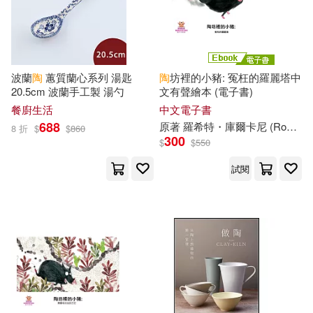
和平國際(53)
新華先鋒(53)
奈知未佐子(16)
姜忠喆(16)
柿子文化(53)
漫遊者文化(53)
新北市立鶯歌陶瓷博物館(16)
波蘭
陶
蕙質蘭心系列 湯匙
陶
坊裡的小豬: 冤枉的羅麗塔中
上海科學技術出版社(52)
20.5cm 波蘭手工製 湯勺
文有聲繪本 (電子書)
餐廚生活
中文電子書
爆ヤバDIGITAL写真集(16)
688
原著 羅希特・庫爾卡尼 (Rohit Kulkarni)繪者 普莉雅・庫利安 (Priya Kuriyan)重編 好書多教育科技有限公司
8 折
$
$
860
崧博出版(51)
300
$
$
550
真造圭伍(16)
石地(16)
試閱
廣東經濟出版社(51)
糖果文化(16)
胡琇雅(16)
海豚出版社(51)
陶亞(16)
陶行知(16)
紫禁城出版社(51)
GLAY’z(15)
重慶大學電子音像出版社有限公司
(51)