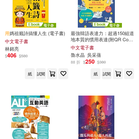
現在可購買商品(2423)
電子工業出版社(8)
麥浩斯(8)
本書編寫組編(4)
洪憶華 (4)
價格
-
TMEplus(7)
範圍
用
媽祖籤詩搞懂人生 (電子書)
最強韓語表達力：超過150組道
漂亮家居編輯部(4)
胡昭民(4)
地本質的慣用表達(附QR Code
中文電子書
北京大學出版社(7)
線上音檔) (電子書)
中文電子書
林銘亮
葉冠君(4)
黃如逵(4)
406
魯水晶
吳采蒨
$
$
580
250
立信會計出版社(7)
88 折
$
$
380
99啪(3)
LiveABC編輯群(3)
紙
試閱
紙
試閱
高等教育出版社(7)
ZCT(3)
佳彥資訊(3)
大樂文化(6)
天下雜誌(6)
全國一級建造師執業資格考試用書
編寫委員會編寫(3)
晨星(6)
EZ叢書館(5)
全國一級建造師執業資格考試用書
編寫委員會（編寫）(3)
北京理工大學出版社(5)