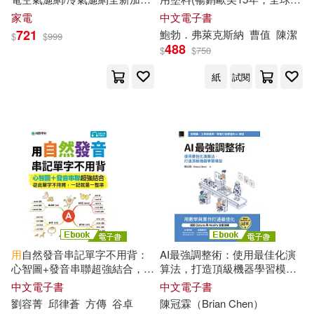
樺澤紫苑(2)
池田義博(2)
版(適用冷氣/清淨機/除濕機 )
量
超
50萬的經典教科書) (電子
家電
中文電子書
高寶(2)
Smart智富(1)
書)
721
鮑勃．弗萊克斯納
曹值
陳潔
$
$
999
洪彩容(2)
王偉任(2)
488
$
$
750
一心文化(1)
一起來出版(1)
紙
試閱
王慧芳(2)
田沼和夫(2)
三民輔考(1)
三采(1)
畢斯尼斯(2)
上海交通大學出版社(1)
胡挺峰（主編）(2)
上海科學技術文獻出版社(1)
致！美好生活促進會(2)
世茂(1)
中國商業出版社(1)
用
自然發音串記單字不用背：
AI最強調整術：使用最佳化演
艾力克．杭特(2)
菅小冬(2)
心智圖+發音串聯超強結合，從
算法，打造頂級機器學習模型
中國城市出版社(1)
此單字不用背，一記就是一整
(iThome鐵人賽系列書) (電子
中文電子書
中文電子書
串(附音檔) (電子書)
書)
劉容菁
邱律蒼
方傳
谷卓
陳冠霖（Brian Chen）
許經夌(2)
貴州電網公司(2)