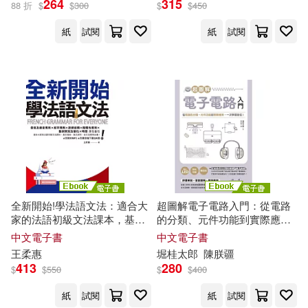
264
315
88 折
$
$
300
$
$
450
紙
試閱
紙
試閱
婦幼生活(1676)
張雯燕(23)
展開
全國一級建造師執業資格考試用書
餐廚生活(17)
鞋包配件(10)
編寫委員會(17)
出版社
(可複選)
票券(8)
寵物生活(1)
Aya Hanagatami(15)
希伯崙(93)
碁峰(91)
電子書(660)
有聲書(1)
文淵閣工作室(15)
博碩(68)
建築考試培訓研究中心組織編寫(1
全新開始!學法語文法：適合大
超圖解電子電路入門：從電路
2)
家的法語初級文法課本，基本
的分類、元件功能到實際應
中國建築工業出版社(53)
展開
發音、基本詞性、全文法應用
用，一次學習到位! (電子書)
中文電子書
中文電子書
全備!(附音檔) (電子書)
林文恭(12)
吳燦銘(10)
王柔惠
堀桂太郎
陳朕疆
大碩教育(45)
悅文社(29)
413
280
$
$
550
$
$
400
配送方式
(可複選)
ぷー(9)
紙
試閱
紙
試閱
人民郵電出版社(24)