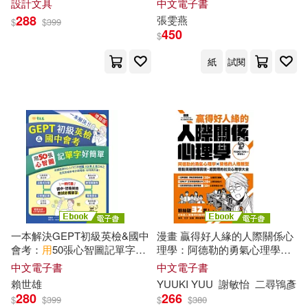
設計文具
中文電子書
強版) (電子書)
288
張雯燕
$
$
399
450
$
劉濤(1)
劉玉榮(1)
紙
試閱
劉瑞花（主編）(1)
劉福華，帥寶珍（主編）(1)
劉駿豪(1)
勞叢叢(1)
南姞任(1)
卞博銳(1)
一本解決GEPT初級英檢&國中
漫畫 贏得好人緣的人際關係心
會考：
用
50張心智圖記單字好
理學：阿德勒的勇氣心理學X
卡米爾．古列夫(1)
簡單+音檔(增修版) (電子書)
榮格的人格類型，輕鬆突破關
中文電子書
中文電子書
係困境，
超
實用的社交心理學
賴世雄
YUUKI YUU
謝敏怡
二尋鴇彥
原作:蒼乃白兎 漫畫:坂野杏梨 角色
大全【熱銷典藏版】 (電子書)
280
266
原案:かわく(1)
$
$
399
$
$
380