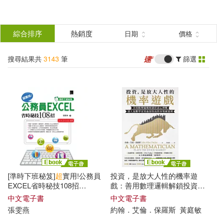
搜
尋
分類
綜合排序
熱銷度
日期
價格
(單選)
結
搜尋結果共
3143
筆
篩選
圖書(444)
所有商品(3143)
果
雜誌(3)
美妝(3)
篩
選
家居生活(29)
3C(144)
展開
作者
(可複選)
家電(78)
保健(1)
[準時下班秘笈]
超
實用!公務員
投資，是放大人性的機率遊
設計文具(35)
日用清潔(18)
林文恭研究室(37)
EXCEL省時秘技108招
戲：善用數理邏輯解鎖投資心
【2016/2019/2021】 (電子書)
理戰，超人氣數學家用血淚悟
中文電子書
中文電子書
出的市場硬道理 (電子書)
張雯燕
約翰．艾倫．保羅斯
黃庭敏
休閒生活(15)
百官網公職師資群(35)