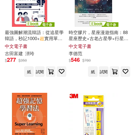
悅知文化(2)
我識(2)
帕維爾．塔索林(2)
幾米(2)
方智(2)
方舟文化(2)
最強圖解潮流韓語：從追星學
時空膠片，星座漫遊指南：88
建築考試培訓研究中心(2)
韓語，秒記1000+
超
實用單字!
星座歷史×古老占星學×行星逆
春光(2)
木馬文化(2)
(電子書)
行×
超
實用觀星技巧……關於耿
中文電子書
中文電子書
耿星河，你不能只知道太陽系
張元庭(2)
張元庭 (2)
古田富建
汫玲
李德范
裡的事! (電子書)
未來出版(2)
楓葉社文化(2)
277
546
$
$
350
$
$
780
張啟玥(2)
張強(2)
紙
試閱
紙
試閱
樂金文化(2)
氣象出版社(2)
張德豐(2)
河南大學出版社(2)
張海濤，楊維清，何正友 編著(2)
深智數位(2)
漫遊者文化(2)
張玉芬(2)
張遠南(2)
瑞昇(2)
皇冠(2)