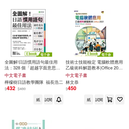
人生學校(1)
仙頭正四郎(1)
菁品文化(1)
仝德志(布衣公子)(1)
華中科技大學出版社(1)
位明先(1)
佐佐木淳(1)
虎吉(1)
佐倉朗(1)
全圖解!日語慣用語句最佳用
技術士技能檢定 電腦軟體應用
西南財經大學出版社(1)
法：328 個「超越字面意思」
乙級術科解題教本|Office 2021
的日語必學「固定表現」 (電子
(電子書)
何忠波，楊朝舒，周景濤，榮策，
中文電子書
中文電子書
書)
劉國平(1)
檸檬樹日語教學團隊
福長浩二
林文恭
讀品文化(1)
財經傳訊(1)
432
450
$
$
480
$
何鵾等（主編）(1)
紙
試閱
紙
試閱
買動漫(1)
邦聯文化(1)
佛里曼投資顧問團隊(1)
重慶大學電子音像出版社有限公司
(1)