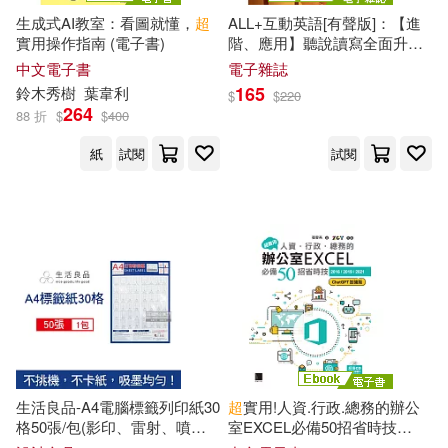
全華研究室郭欣怡(1)
生成式AI教室：看圖就懂，
超
ALL+互動英語[有聲版]：【進
實用操作指南 (電子書)
階、應用】聽說讀寫全面升級
2026年2月號第255期 (電子雜
中文電子書
電子雜誌
凱西‧海瑞森(1)
前沿文化(1)
誌)
165
鈴木秀樹
葉韋利
$
$
220
264
88 折
$
$
400
劉克洲(1)
劉國棋(1)
紙
試閱
試閱
劉增華，趙欣，何存富(1)
劉婕(1)
劉容菁(1)
劉少斌(1)
劉志明(1)
劉文武(1)
劉明宇(1)
生活良品-A4電腦標籤列印紙30
超
實用!人資.行政.總務的辦公
格50張/包(影印、雷射、噴墨
室EXCEL必備50招省時技
劉榮幹(1)
劉潤澤(1)
三用紙)
[2016/2019/2021](ChatGPT加