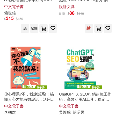
薛博仁(3)
Code線上音檔 (電子書)
中文電子書
設計文具
蘋果屋(4)
88
賴世雄
8 折
$
$
110
315
貴州電網公司組編(3)
$
$
450
財經錢線文化有限公司(4)
紙
試閱
賴世雄(3)
邱聰倚(3)
世界圖書出版公司北京公司(3)
鄧君如(3)
鄧文淵(3)
中國書籍出版社(3)
鄭苑鳳(3)
金星坤(3)
中國水利水電出版社(3)
非瓴(3)
高煥堂(3)
中國紡織出版社(3)
今周刊(3)
你心理系?不，我說話系!：搞
ChatGPT X SEO行銷超強工作
HBK（林聖淵）(2)
懂人心才能有效說話，活用心
術：高效活用AI工具，穩定提
儒林(3)
勁園國際(3)
理學的超強說話術 (電子書)
升網站能見度(第三版) (電子書)
中文電子書
中文電子書
李朝杰
吳燦銘
胡昭民
Michael Yang(2)