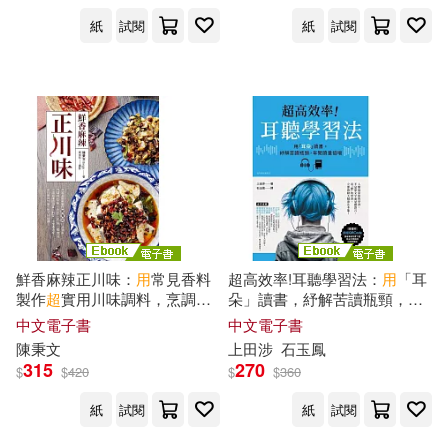
紙
試閱
紙
試閱
叢麗麗(1)
古田富建(1)
史紅(1)
史考特‧海格伍德(1)
史蒂芬‧雷奇藍(1)
吉安娜克里斯‧考德威爾(1)
鮮香麻辣正川味：
用
常見香料
超高效率!耳聽學習法：
用
「耳
吉田小貴子(1)
吉田泉(1)
製作
超
實用川味調料，烹調出
朵」讀書，紓解苦讀瓶頸，年
怪味、魚香、乾燒、椒麻等千
閱讀量倍增 (電子書)
中文電子書
中文電子書
滋百味的川菜，熱菜、涼菜通
吉藤智廣(1)
名取芳彥(1)
陳秉文
上田涉
石玉鳳
通有，不只開胃下飯，更大呼
315
270
$
$
420
$
$
360
過癮! (電子書)
吕发勤(1)
吳?華(1)
紙
試閱
紙
試閱