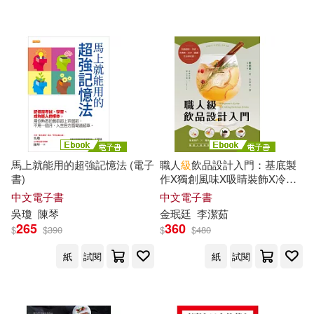
全國二級建造師執業資格考試用書
編寫委員會（編寫）(2)
積木文化(3)
蔚藍文化(3)
全國數學教師會國小數學辭典團隊
(2)
親子天下(3)
全國電腦等級考試命題研究中心 等
(2)
電子科技大學出版社(3)
全國電腦等級考試命題研究中心，
未來教育教學與研究中心(2)
PRESTIGE(2)
馬上就能用的超強記憶法 (電子
職人
級
飲品設計入門：基底製
書)
作X獨創風味X吸睛裝飾X冷熱
全國電腦等級考試研究中心(2)
變化，韓國人氣咖啡廳都在用
中文電子書
中文電子書
的手調飲指南 (電子書)
中國勞動社會保障出版社(2)
吳瓊
陳琴
金珉廷
李潔茹
265
360
$
$
390
$
$
480
凱文．鄧肯(2)
中國農業出版社(2)
紙
試閱
紙
試閱
北科大檢定研究室(2)
中國金融出版社(2)