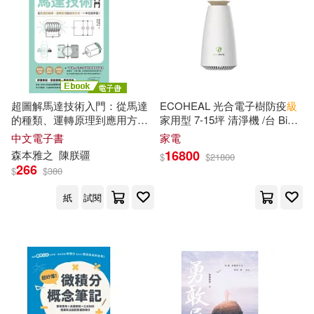
俞姿婷(1)
俞建安(1)
野人(1)
金尉(1)
傅皓政(1)
傑夫．薩瑟蘭(1)
金盾出版社(1)
青文(1)
克里夫‧吉佛德 Clive Gifford(1)
黑龍江大學出版社(1)
超圖解馬達技術入門：從馬達
ECOHEAL 光合電子樹防疫
級
的種類、運轉原理到應用方
家用型 7-15坪 清淨機 /台 Big
克里斯提安．迪包鐸(1)
式，一本完整掌握! (電子書)
Max
中文電子書
家電
16800
森本雅之
陳朕疆
$
$
21800
266
全國一級建造師執業資格考試(1)
$
$
380
紙
試閱
全國一級建造師執業資格考試命題
中心(1)
全國一級建造師執業資格考試用書
編寫編委會(1)
全國一級建造師執業資格考試輔導
用書編寫委員會(1)