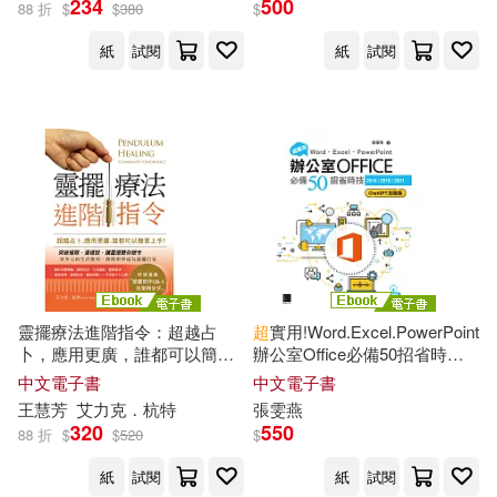
234
500
88 折
$
$
380
$
原點(3)
台灣角川(3)
PRESTIGE DIGITAL BOOK SERIE
紙
試閱
紙
試閱
S(2)
商業周刊(3)
地震出版社(3)
ingectar-e(2)
堡壘文化(3)
巨思(3)
プレステージ出版（写真集）(2)
常常生活文創(3)
常春藤(3)
三輪裕範(2)
恆兆(3)
捷徑文化(3)
中國銀行間市場交易商協會(2)
靈擺療法進階指令：超越占
超
實用!Word.Excel.PowerPoint
方言文化(3)
卜，應用更廣，誰都可以簡單
辦公室Office必備50招省時技
上手! (電子書)
[2016/2019/2021](ChatGPT加
中文電子書
中文電子書
中華會計網校編著(2)
強版) (電子書)
王慧芳
艾力克．杭特
張雯燕
東南大學出版社(3)
東立(3)
320
550
88 折
$
$
520
$
何曉宇（主編）(2)
紙
試閱
紙
試閱
沐燁文化(3)
清文華泉(3)