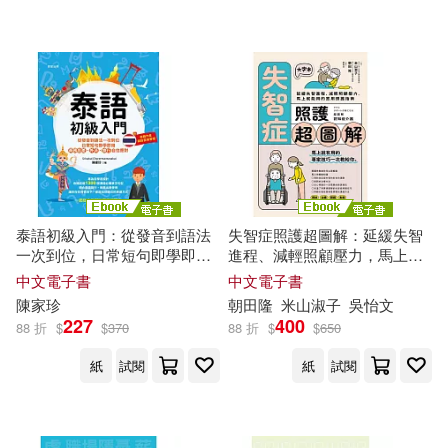
可超商取貨(474)
全國二級建造師執業資格考試用書
編寫委員會(8)
清華大學出版社(24)
可海外宅配(455)
ビッグモーカル(7)
張軼雄(7)
中國鐵道出版社(23)
可港澳店取(447)
本書編寫組(7)
台灣東販(23)
全華圖書(22)
可新加坡店取(447)
中華未來學校教育學會師資群(6)
泰語初級入門：從發音到語法
失智症照護超圖解：延緩失智
台科大(21)
一次到位，日常短句即學即
進程、減輕照顧壓力，馬上就
可菲律賓店取(447)
用，商務出差、外派、旅行自
能用的實用照護指南 (電子書)
劉華(6)
劉齊光(6)
中文電子書
中文電子書
信應對 (電子書)
中國電力出版社(20)
陳家珍
朝田隆
米山淑子
吳怡文
227
400
88 折
$
$
370
88 折
$
$
650
吳進北(6)
姚瞻海(6)
上市日期
(可複選)
機械工業出版社(18)
紙
試閱
紙
試閱
本書編委會(6)
童心(6)
一個月內上市新品(6)
PCuSER電腦人文化(17)