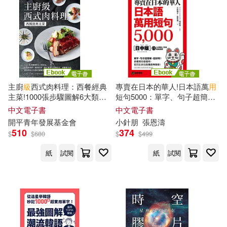
厲以寧(2)
吳承恩(2)
交通部運輸研究所(2)
吳瓊(2)
呂國泰(2)
任性出版(2)
堀桂太郎(2)
北京希望電子出版社(2)
主廚
級
西式肉料理：西餐經典
專賣在日本的華人!日本語萬
用
主菜!1000張步驟圖解6大類肉
短句5000：單字、句子超簡
外國語研究發展中心(2)
品，從食材選擇、配料佐搭、
單、
超
好用!各種場合都適用，
北星(2)
啟動文化(2)
中文電子書
中文電子書
醬汁運用、烹調技法到擺盤呈
在日生活也能溝通無障礙!(附音
開平青年發展基金會
小針朋
張恩濤
現，讓你輕鬆在家做出餐廳級
檔) (電子書)
大嶋祥譽(2)
510
374
$
$
680
$
$
499
美味! (電子書)
大塊文化(2)
紙
試閱
紙
試閱
天明教育全國二級建造師資格考試
研究組(2)
大連理工大學出版社(2)
姚廣輝(2)
孟孟(2)
太雅出版社(2)
寶島社(2)
崔萬照(2)
希伯崙編輯部(2)