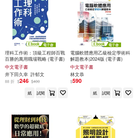
DT企劃(1)
Deep Blizzard(1)
同文館(1)
商鼎(1)
Dr. L醫管教練(1)
四川大學出版社(1)
EZLanguage編輯部(1)
四川科學技術出版社(1)
理科工作術：頂級工程師百戰
電腦軟體應用乙級檢定學術科
EyeWink(1)
GALAXY(1)
百勝的萬用職場戰略 (電子書)
解題教本|2024版 (電子書)
國立臺灣圖書館(1)
墨刻(1)
中文電子書
中文電子書
井下田久幸
許郁文
林文恭
GOLDEN AXE(1)
246
590
88 折
$
$
400
$
大好書屋(1)
大家出版(1)
紙
試閱
紙
試閱
HOBBY JAPAN(1)
大拓文化(1)
大是文化(1)
J. J. 薩瑟蘭(1)
JJ 5色廚(1)
大樹林(1)
JJ5色廚(張智櫻)(1)