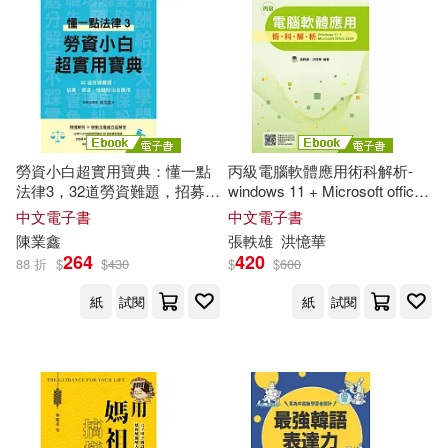
陳會安(6)
陳鞠伎(6)
本週上市新品(2)
崧燁文化(15)
科學出版社(15)
PCuSER研究室(5)
商周出版(14)
布克文化(13)
電子書
(可複選)
七原みさ(5)
小路たや(5)
國際學村(11)
遠流(11)
勞資小白超實用寶典：懂一點
丙級電腦軟體應用術科解析-
適合手機平板閱讀(170)
法律3，32道勞資難題，招募、
windows 11 + Microsoft office
技能檢定研究室(5)
資遣、性騷防治全應用 (電子
2024(2025最新版) (電子書)
中文電子書
中文電子書
化學工業出版社(10)
書)
適合平板閱讀(490)
陳業鑫
張軼雄
洪憶華
超級旅行貓(5)
264
420
88 折
$
$
430
$
$
600
日日幸福(10)
采實文化(10)
免費電子書(1)
紙
試閱
紙
試閱
全國二級建造師執業資格考試用書
編寫委員會編寫(4)
外語教學與研究出版社(9)
博碩文化(4)
吳武憲(4)
其他
(可複選)
大牌出版(9)
時報出版(9)
教育部考試中心(4)