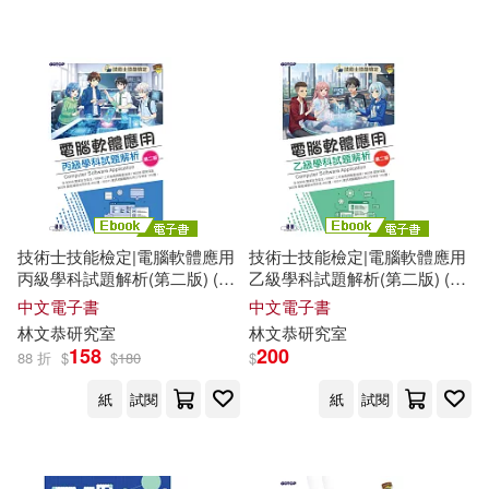
陳翰諄(2)
雨果(2)
人民衛生出版社(1)
電子益智拼裝教育研發組編(2)
凱信出版(1)
出色文化(1)
黃曉俊(2)
黃琪惠(2)
勞動部及職業安全衛生研究所(1)
龐渤（主編）(2)
北京大學醫學出版社(1)
技術士技能檢定|電腦軟體應用
技術士技能檢定|電腦軟體應用
丙級學科試題解析(第二版) (電
乙級學科試題解析(第二版) (電
9786267628560(1)
Aska(1)
子書)
子書)
中文電子書
中文電子書
北京聯合出版公司(1)
林文恭研究室
林文恭研究室
158
200
88 折
$
$
180
$
CAMP TAKANY(1)
原子能出版社(1)
紙
試閱
紙
試閱
Corey M. Hammack(1)
合肥工業大學出版社(1)