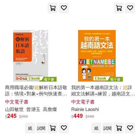
環境部(1)
生命潛能(1)
中野信子(1)
中間多惠(1)
白象文化(1)
丹尼斯．普欽(1)
知識產權出版社(1)
禾馬(1)
丹尼爾．拉斯穆森(1)
經濟新潮社(1)
主婦之友社(1)
久保孝史(1)
經濟科學出版社(1)
商用職場必備!
超
解析日本語敬
我的第一本越南語文法：
超
詳
九天科技編著(1)
二宮崇(1)
語：情境×對象×例句快速查
細文法解講+練習，越南語文法
經濟管理出版社(1)
找，高效學習即刻開口說 (電子
一看就懂，自學教學都適用(附
中文電子書
中文電子書
書)
音檔) (電子書)
井上一宏(1)
井下田久幸(1)
山田敏世
曾瀞玉
高詹燦
Rainie Laoshi
245
449
聯合線上(1)
臺灣麥克(1)
$
$
350
$
$
599
交通部運輸研究所(1)
紙
試閱
紙
試閱
航空工業出版社(1)