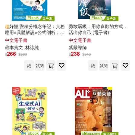
全國二級建造師執業資格考試用書
編寫組(1)
超
好懂!微積分概念筆記：實務
勇敢層級：用你喜歡的方式，
全國建築執業資格考試考前沖刺叢
應用×具體解說×公式剖析，懂
活出你自己 (電子書)
書編寫組(1)
乘除法就能掌握微積分 (電子
中文電子書
中文電子書
書)
全國會計從業資格考試命題研究中
蔵本貴文
林詠純
紫嚴導師
心著(1)
266
238
$
$
380
$
$
340
紙
試閱
紙
試閱
全國會計從業資格考試研究中心(1)
全國衛生專業技術資格考試專家委
員會編寫(1)
全國電腦等級考試命題研究中心(1)
全國電腦等級考試研究中心（編
著）(1)