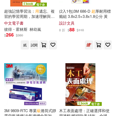
拉爾夫．萬格(2)
方天龍(2)
超強記憶學習法：
用
遺忘、複
(2入1包)3M 686-D
超
厚耐用標
真文化(2)
知城(2)
習的學習周期，加速理解與維
籤組 3.8x2.5+3.8x1.8公分 黃
持記憶 (電子書)
施奇廷(2)
曲全立(2)
中文電子書
設計文具
社會科學文獻出版社(2)
88
彼得・霍林斯
林幼嵐
8 折
$
$
110
266
$
$
380
會計從業資格考試研究中心編(2)
笛藤(2)
繪虹企業(2)
紙
試閱
本書編委會編(2)
美藝學苑社(2)
耕林(2)
本書編委會編寫(2)
李權祐(2)
臉譜(2)
柳偉衛(2)
森重湧太(2)
西安電子科技大學出版社(2)
楊玉文(2)
楊舒涵(2)
語研學院(2)
開企(2)
3M 9809-RTC 專業
級
捲筒式靜
木工表面處理：正確選擇和使
電空氣濾網/冷氣濾網全新加長
用塗料(暢銷歐美15年，全球銷