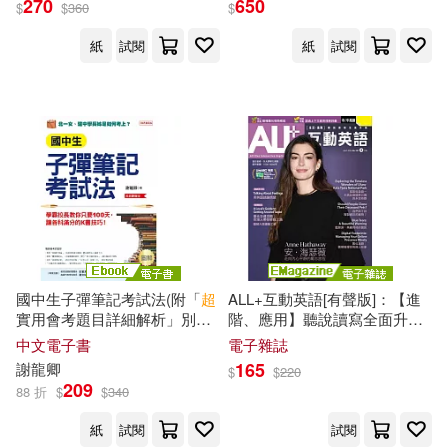
270
650
中國宇航出版社(1)
$
$
360
$
趙文豪(2)
邱顯皇(2)
紙
試閱
紙
試閱
中國建材工業出版社(1)
郭雪萍 (2)
鄧茗(2)
中國法制出版社(1)
鄭立德(Leader)(2)
中國經濟出版社(1)
金蝶軟件(中國)有限公司(2)
中國華僑出版社(1)
鍾國章(2)
國中生子彈筆記考試法(附「
超
ALL+互動英語[有聲版]：【進
中國計量出版社(1)
實用會考題目詳細解析」別
階、應用】聽說讀寫全面升級
冊)：學霸校長教你只要100
2026年4月號第257期 (電子雜
中文電子書
電子雜誌
開平青年發展基金會(2)
天，讓各科滿分的K書技巧!(長
誌)
165
謝龍卿
$
$
220
中國財政經濟出版社(1)
銷慶賀版) (電子書)
209
88 折
$
$
340
陳冠霖（Brian Chen）(2)
紙
試閱
試閱
中華經濟研究院(1)