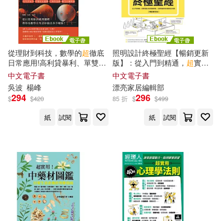
大都會文化事業有限公司(1)
JYiC認證研究團隊(1)
奇点出版(1)
好優文化(1)
MANSOUR RAZMINIA，PAUL C.
從理財到科技，數學的
超
徹底
照明設計終極聖經【暢銷更新
ZEI(1)
日常應用!高利貸暴利、單雙眼
版】：從入門到精通，
超
實用
如果出版社(1)
字畝文化(1)
皮遺傳、打彈珠遊戲、雞兔同
圖文對照關鍵問題，全面掌握
中文電子書
中文電子書
MCOO兒童益智開發中心(1)
籠問題……從日常理財到推理
照明知識與設計應用 (電子書)
吳波
楊峰
漂亮家居編輯部
邏輯，帶你看數學在生活中搞
寰宇(1)
寶鼎(1)
294
296
$
$
420
85 折
$
$
499
出多少噱頭! (電子書)
Rainie Laoshi(1)
紙
試閱
紙
試閱
小天下(1)
小悅讀出版(1)
Tristan Shih(1)
小漫遊文化(1)
尖端(1)
YUUKI YUU(1)
ZCT 策劃(1)
山東科學技術出版社(1)
[德]老卡爾·威特（Karl Heinrich Gott
fried Witte）(1)
山頂視角文化(1)
崧博出版(1)