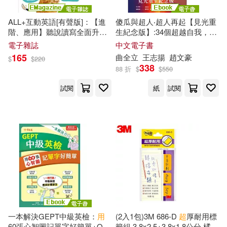
全國二級建造師執業資格考試輔導
用書編寫委員會(3)
ALL+互動英語[有聲版]：【進
傻瓜與超人‧超人再起【見光重
千華數位文化(5)
卓著(5)
階、應用】聽說讀寫全面升級
生紀念版】:34個超越自我，
用
2025年10月號第251期 (電子雜
生命影響生命的故事 (電子書)
電子雜誌
中文電子書
吳秉承(3)
姚家琦(3)
誌)
165
曲全立
王志揚
趙文豪
台灣廣廈(5)
和平國際(5)
$
$
220
338
88 折
$
$
550
宋人德(3)
試閱
紙
試閱
國防工業出版社(5)
樂律(5)
建造師教材輔導編寫組編著(3)
科友圖書(5)
雅典文化(5)
李崇建(3)
李崇樹(3)
鼎文(5)
人民出版社(4)
林義楠(3)
洪憶華(3)
凱信企管(4)
天下文化(4)
盧昭伶(3)
葉怡成(3)
幸福文化(4)
橡實文化(4)
一本解決GEPT中級英檢：
用
(2入1包)3M 686-D
超
厚耐用標
60張心智圖記單字好簡單+QR
籤組 3.8x2.5+3.8x1.8公分 橘