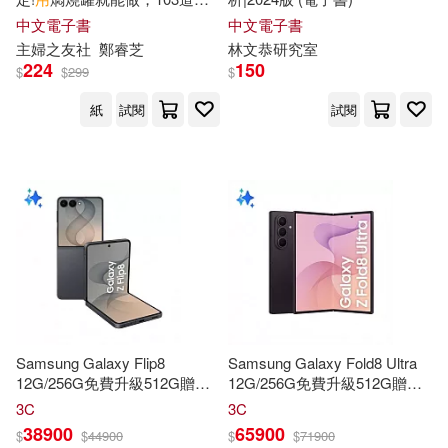
上田涉(1)
便當&宵夜湯，美味零負擔! (電
楓書坊(1)
機曜文化(1)
中文電子書
中文電子書
子書)
主婦之友社
鄭睿芝
林文恭研究室
中公教育全國一級建造師執業資格
224
150
$
$
299
$
考試用書編寫組(1)
橡樹林(1)
檸檬樹(1)
紙
試閱
試閱
中公教育全國二級建造師執業資格
考試用書編寫組編著(1)
水滴文化(1)
中原一雄(1)
清文華泉事業有限公司(1)
中國就業培訓技術指導中心組織編
寫(1)
湖南文藝出版社(1)
中國會計學會編寫組(1)
漢珍數位(1)
Samsung Galaxy Flip8
Samsung Galaxy Fold8 Ultra
中央大學出版中心(1)
12G/256G免費升級512G贈磁
12G/256G免費升級512G贈磁
瑞麗美人國際媒體(1)
吸式桌上型充電器 石墨灰
吸式桌上型充電器 鳶尾紫
3C
3C
中島輝(1)
中華會計網校(1)
38900
65900
$
$
44900
$
$
71900