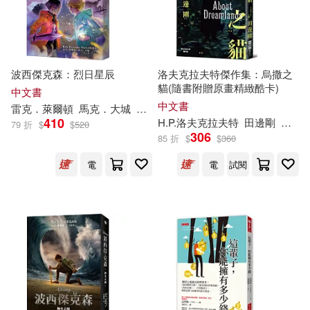
現在可購買商品(5993)
崧燁文化(63)
新星出版社(63)
安德魯‧克萊門斯(12)
作者/演唱/譯/編/繪(2)
中信出版社(61)
波西傑克森：烈日星辰
洛夫克拉夫特傑作集：烏撒之
安德魯‧路米斯(12)
價格
-
貓(隨書附贈原畫精緻酷卡)
中文書
商務印書館(61)
時報出版(61)
範圍
中文書
雷克．萊爾頓
馬克．大城
王心瑩
Blaze Wu
柯南．道爾(12)
胡妙芬(12)
410
H.P.洛夫克拉夫特
田邊剛
丁安
79 折
$
$
520
306
Capriccio(57)
Membran(55)
85 折
$
$
360
蘇昭旭(12)
電
電
試閱
Aparte(53)
阿嘉莎．克莉絲蒂(12)
中國社會科學出版社(51)
H.P洛夫克拉夫特(11)
譯林出版社(51)
サイトウアユム(11)
上海譯文出版社(50)
上揚(49)