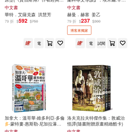
（美）約翰·埃德蒙森，（美）安妮·
作)
萊年少時的故事(徬徨少年時)
麥金蒂(9)
中文書
中文書
廣西師範大學出版社(42)
華特．艾薩克森
洪慧芳
赫曼．赫塞
姜乙
592
237
（英）威廉·莎士比亞(9)
79 折
$
$
750
79 折
$
$
300
中國人民大學出版社(41)
博客來獨家
(英)柯南道爾(8)
電
電
試閱
尖端(41)
Naive Auvidis(40)
克里斯提昂‧賈克(8)
夕薙(8)
大牌出版(39)
科學出版社(39)
李毓佩(8)
桃山ひなせ(8)
Audite(38)
BR Klassik(38)
費定暉(8)
關小敏(8)
Profil(38)
雅歌塔．克里斯多夫(8)
北京大學出版社(38)
加拿大：溫哥華‧維多利亞‧多倫
洛夫克拉夫特傑作集：敦威治
多
‧蒙特婁‧惠斯勒‧尼加拉瀑布‧
怪譚(隨書附贈原畫精緻酷卡)
雅洛斯拉夫‧哈謝克(8)
渥太華‧魁北克市
中文書
中文書