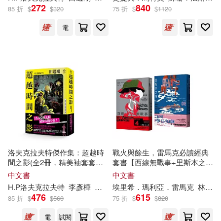
272
840
85 折
$
$
320
75 折
$
$
1120
艾歐因．寇弗(5)
春天出版社(18)
電
艾莉‧斯坦迪許(5)
東方出版社(18)
芙蘭奇絲卡‧畢爾曼(5)
Hal Leonard(17)
莎拉・派瑞(5)
Neo Media(17)
Weitblick(17)
華特．艾薩克森(5)
台灣角川(17)
大塊文化(17)
洛夫克拉夫特傑作集：超越時
戰火與餘生，雷馬克必讀經典
間之影(全2冊，精美袖套套書
套書【西線無戰事+里斯本之
雅洛斯拉夫．哈謝克(5)
+2張原畫精緻酷卡)
夜】
布克文化(17)
中文書
中文書
H.P洛夫克拉夫特
李彥樺
田邊剛
埃里希．瑪利亞．雷馬克
林家任
雪麗．湯瑪斯(5)
476
615
85 折
$
$
560
75 折
$
$
820
浙江人民出版社(17)
電
試閱