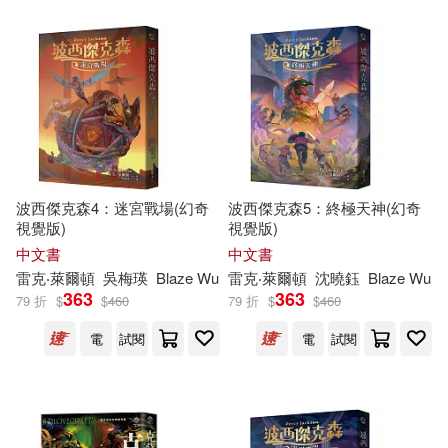
潘恒健(7)
Belle Ame(28)
詹姆斯．洛夫葛羅夫(7)
浙江大學出版社(28)
（法）居里(7)
(美)基德(6)
獨步文化(28)
Orfeo(27)
GLORY QUEST(6)
波西傑克森4：迷宮戰場(幻奇
波西傑克森5：終極天神(幻奇
ベルハウス(27)
視覺版)
視覺版)
KINAKO(6)
中文書
中文書
中國計量出版社(27)
雷克‧萊爾頓
吳梅瑛
Blaze Wu
雷克‧萊爾頓
沈曉鈺
Blaze Wu
363
363
79 折
$
$
460
79 折
$
$
460
《瑪納斯》漢譯工作委員會(6)
堡壘文化(27)
木馬文化(27)
電
試閱
電
試閱
二宮愛(6)
佐藤勇(6)
環球-DECCA(27)
皇冠(26)
傑克．倫敦(6)
傑夫(6)