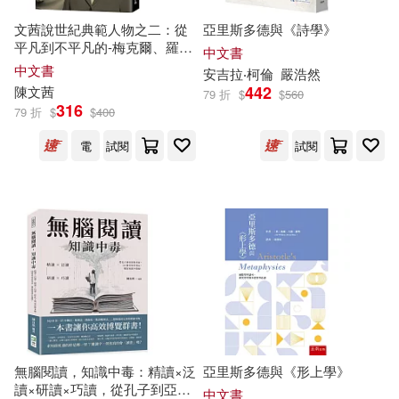
斯·格拉本斯坦，（美）貝芙莉·約翰
アルマビアンカ(10)
遜(4)
文茜說世紀典範人物之二：從
亞里斯多德與《詩學》
平凡到不平凡的-梅克爾、羅斯
中文書
福夫人、杜魯門
（英）亞瑟·柯南·道爾(4)
中文書
世界知識出版社(10)
安吉拉‧柯倫
嚴浩然
442
陳文茜
79 折
$
$
560
316
79 折
$
$
400
（英）多米尼克·奧布萊恩(4)
中國書籍出版社(10)
電
試閱
試閱
（英）畢翠克絲·波特(4)
九州出版社(10)
五南(10)
（英）艾琳·艾德勒(4)
北方婦女兒童出版社(10)
(意)凱瑟麗茲(3)
台海出版社(10)
(美)埃里克森(3)
同心出版社(10)
志文(10)
無腦閱讀，知識中毒：精讀×泛
亞里斯多德與《形上學》
讀×研讀×巧讀，從孔子到亞里
中文書
(美)富蘭克林(3)