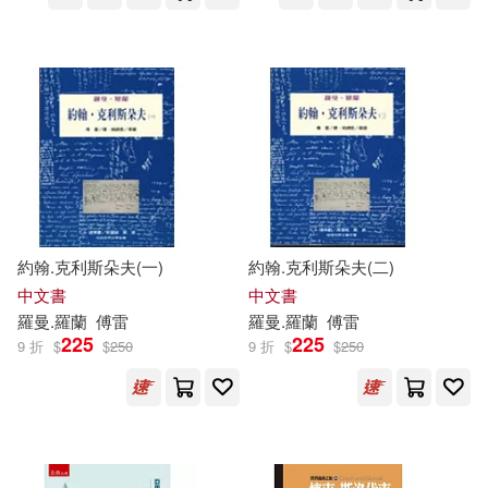
朱明曉(4)
朴始連(4)
江蘇鳳凰文藝出版社(12)
查爾斯．麥克萊恩(4)
響韻唱片(12)
海明威(4)
玉珊瑚(4)
ICA Classics(11)
田部智子(4)
石晶(4)
中國少年兒童出版社(11)
福永雅文(4)
管超(4)
約翰.克利斯朵夫(一)
約翰.克利斯朵夫(二)
中國青年出版社(11)
中文書
中文書
羅曼.羅蘭
傅雷
羅曼.羅蘭
傅雷
維．比安基(4)
羅曼.羅蘭(4)
225
225
9 折
$
$
250
9 折
$
$
250
四川人民出版社(11)
羅曼·羅蘭(4)
羅曼‧羅蘭(4)
四川少年兒童出版社(11)
翁紫曦(4)
聞一(4)