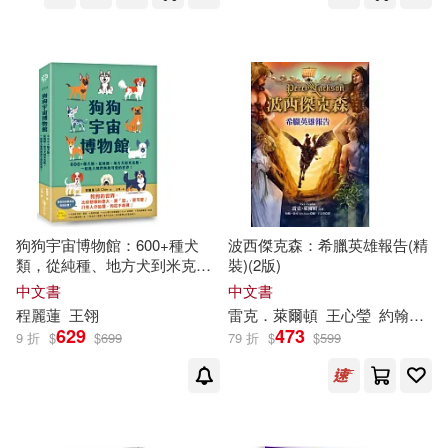
馬克．吐溫(5)
清華大學出版社(17)
酷派(17)
（古希臘）柏拉圖(5)
高等教育出版社(17)
（奧）斯蒂芬·茨威格(5)
Alfred Music(16)
（德）米蘇夫人(5)
外國文學出版(16)
狗狗宇宙博物館：600+種犬
波西傑克森：希臘英雄報告(精
（法）克里斯多夫·加爾法(5)
類，從純種、地方犬到米克
裝)(2版)
安徽少年兒童出版社(16)
斯，一起進入牠們無敵可愛的
中文書
中文書
世界!
（法）勒內·戈西尼(5)
程麗蓮
王翎
雷克．萊爾頓
王心瑩
約翰．洛可（John Rocco）
湖南美術出版社(16)
野人(16)
629
473
9 折
$
$
699
79 折
$
$
599
（法）艾芙·居里(5)
Evidence(15)
（澳）馬特·斯坦頓(5)