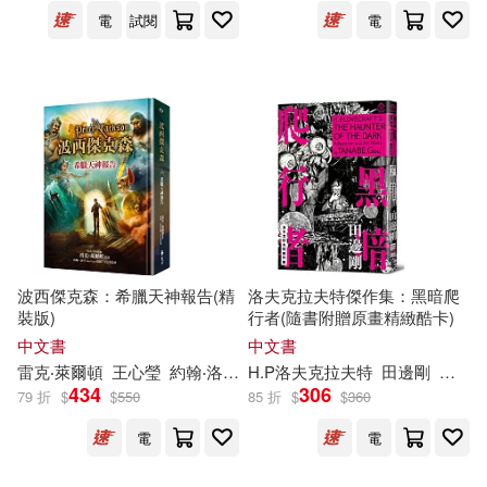
電
試閱
電
Bourgeois-Vance(7)
上海文藝出版社(31)
墨刻(31)
Denise(7)
天地出版社(31)
上海新創華文化發展有限公司(7)
華夏出版社(31)
中共中央馬克思恩格斯列寧斯大林
著作編譯局編譯(7)
Accentus(30)
波西傑克森：希臘天神報告(精
洛夫克拉夫特傑作集：黑暗爬
佐藤友生(7)
傑佛瑞．亞契(7)
裝版)
行者(隨書附贈原畫精緻酷卡)
人民音樂出版社(30)
中文書
中文書
威廉‧莎士比亞(7)
雷克‧萊爾頓
王心瑩
約翰‧洛可（John Rocco）
H.P洛夫克拉夫特
田邊剛
李彥
得利影視(29)
434
306
79 折
$
$
550
85 折
$
$
360
安童夕馬(7)
根華編輯部(7)
電
電
電子工業出版社(29)