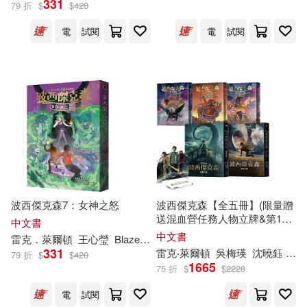
331
79 折
$
$
420
電
試閱
電
試閱
無印良品(12)
星巴克(25)
目川文化編輯小組(32)
展開
日用清潔(37)
休閒生活(138)
（英）阿加莎·克里斯蒂(32)
出版社
(可複選)
婦幼生活(248)
雷克‧萊爾頓(25)
黃詩茹(25)
SONY MUSIC(569)
餐廚生活(170)
電子票證(11)
（法）瑪麗·居里(23)
Naxos(391)
Universal(364)
鞋包配件(558)
票券(4)
Code：000(21)
波西傑克森7：女神之怒
波西傑克森【全五冊】(限量贈
送混血營任務人物立牌&第1、
Warner Classics(346)
展開
中文書
2集Disney+影集雙面書衣海報)
中文書
雷克．萊爾頓
王心瑩
Blaze Wu
寵物生活(180)
矢吹健太朗(21)
331
雷克‧萊爾頓
吳梅瑛
沈曉鈺
王
79 折
$
$
420
Deutsche Grammophon(274)
1665
75 折
$
$
2220
配送方式
(可複選)
電子書閱讀器(3)
電子書(592)
（俄羅斯）克雷洛夫(21)
電
試閱
Linfair Records Limited(172)