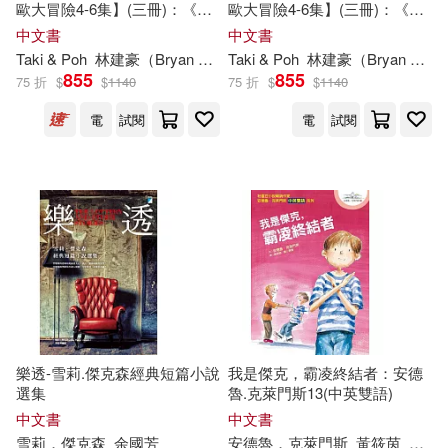
中國對外翻譯出版公司(13)
歐大冒險4-6集】(三冊)：《暮
歐大冒險4-6集】(三冊)：《暮
光森林之不幸城堡的魔法
光森林之不幸城堡的魔法
中文書
中文書
克里斯多夫．斯隆(4)
師》、《地下迷宮的牛頭
師》、《地下迷宮的牛頭
Taki & Poh
林建豪（Bryan Lin）
Taki & Poh
安道監
金奎泰
林建豪（Bryan Lin）
化學工業出版社(13)
怪》、《米諾陶洛斯的復仇》
怪》、《米諾陶洛斯的復仇》
855
855
75 折
$
$
1140
75 折
$
$
1140
(首刷限量贈2張主角戰鬥閃卡)
克里斯提昂，賈克(4)
電
試閱
電
試閱
北京理工大學出版社(13)
克里斯．漢默(4)
長江少年兒童出版社(13)
克里絲蒂安．瓊斯(4)
原裕(4)
LAWO Classics(12)
史清竹（主編）(4)
吳靜雯(4)
Philips(12)
塔爾萊特‧赫里姆(4)
中國戲劇出版社(12)
樂透-雪莉.傑克森經典短篇小說
我是傑克，霸凌終結者：安德
選集
魯.克萊門斯13(中英雙語)
小林源文(4)
中文書
中文書
作家出版社(12)
雪莉．傑克森
余國芳
安德魯．克萊門斯
黃筱茵
唐唐