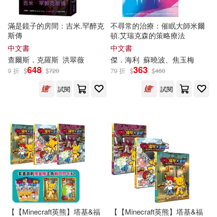
中國地圖出版社(4)
現代出版社(14)
滿是鏡子的房間：吉米.罕醉克
不尋常的治療：催眠大師米爾
亞伯‧艾里斯(4)
斯傳
頓.艾瑞克森的策略療法
科學普及出版社(14)
中文書
中文書
查爾斯．克羅斯
洪翠薇
傑
．海利
蘇曉波、焦玉梅
亞伯．艾里斯(4)
648
363
ADA(13)
ATS(13)
9 折
$
$
720
79 折
$
$
460
試閱
試閱
亞瑟．柯南．道爾(4)
BMG(13)
La Dolce Volta(13)
傑弗瑞‧薩德(4)
Melo Classic(13)
傑弗瑞．薩德(4)
Memories(13)
TACET(13)
克里斯‧麥可納布(4)
世界圖書出版公司北京公司(13)
克里斯多夫．克拉瑞(4)
【【Minecraft英熊】塔基&福
【【Minecraft英熊】塔基&福