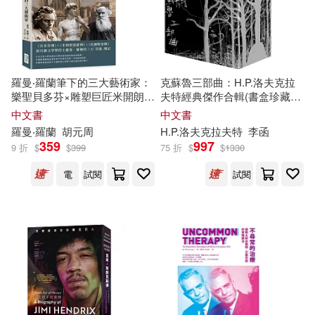
(英)奧布萊恩(4)
CONCORD(14)
Eduwill語學硏究所(4)
シンコーミュージック(14)
羅曼‧羅蘭筆下的三大藝術家：
克蘇魯三部曲：H.P.洛夫克拉
樂聖貝多芬×雕塑巨匠米開朗基
夫特經典傑作合輯(書盒珍藏
Michael Mayor(4)
N. 原著(4)
羅×世紀文豪托爾斯泰，傳記文
版)
中文書
中文書
中國友誼出版公司(14)
學創始人筆下的藝術巨人
羅曼‧羅蘭
胡元周
H.P.洛夫克拉夫特
李函
359
997
Random House Disney(4)
9 折
$
$
399
75 折
$
$
1330
中國建築工業出版社(14)
電
試閱
試閱
William Shakespeare(4)
中央音樂學院出版社(14)
[英]內德‧班奈特Bennett(4)
北京出版社(14)
おおのじゅんじ(4)
廣東人民出版社(14)