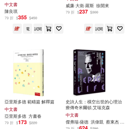
未來出版(10)
斯多德，88個奇特學習法，獲
中文書
威廉·大衛·羅斯
徐開來
取知識不傷腦!
237
陳良琪
79 折
$
$
300
(英)莎士比亞(3)
355
東南大學出版社(10)
桂冠(10)
79 折
$
$
450
電
試閱
試閱
DENNIS L.KASPER等(3)
水滴文化(10)
積木文化(10)
Depken(3)
Golden Books(3)
花城出版社(10)
蓋亞(10)
JOSEPH LOSCALZO(3)
遼寧教育出版社(10)
KATOKI HAJIME(3)
采實文化(10)
亞里斯多德 範疇篇 解釋篇
史詩人生：橫空出世的心理治
[美]約瑟夫‧維奧拉 編著(3)
黑龍江大學出版社(10)
療傳奇米爾頓.艾瑞克森
中文書
中文書
亞里斯多德
方書春
173
傑弗瑞‧薩德
洪偉凱
蔡東杰
黃
[美]維奧拉(3)
Archiv(9)
Bosworth(9)
79 折
$
$
220
624
79 折
$
$
790