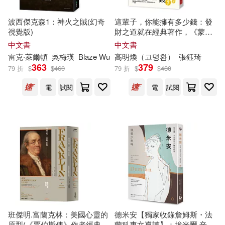
常磐くじら(11)
林硯俞(11)
波西傑克森1：神火之賊(幻奇
這輩子，你能擁有多少錢：發
彗智(49)
機械工業出版社(47)
視覺版)
財之道就在經典著作，《蒙田
隨筆全集》、《窮查理的普通
中文書
中文書
蘿拉．英格斯．懷德(11)
常識》、《馬斯克傳》……打
雷克‧萊爾頓
吳梅瑛
Blaze Wu
高明煥（고명환）
張鈺琦
MIRARE(45)
開錢袋子，獲取這輩子能擁有
363
379
79 折
$
$
460
79 折
$
$
480
的最大財富。
（俄羅斯）斯米爾諾夫(11)
電
試閱
電
試閱
上海人民出版社(45)
滾石(45)
(法)戈西尼(10)
奇魯(10)
Supraphon(44)
商周出版(44)
春田菜菜(10)
本書編寫組(10)
Ingram(43)
麥田(43)
（英）金-史密斯(10)
Eloquence(42)
（愛爾蘭）歐因·科弗(9)
PENTATONE(42)
班傑明.富蘭克林：美國心靈的
德米安【獨家收錄詹姆斯・法
原型(《賈伯斯傳》作者經典巨
蘭科專文導讀】：埃米爾.辛克