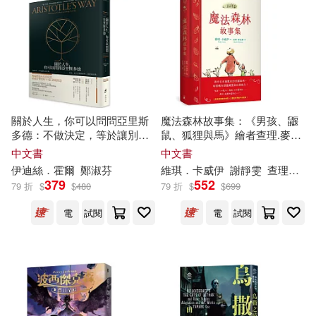
中共中央馬克思恩格斯列寧斯大林
著作編譯局 編譯(14)
本週上市新品(30)
harmonia mundi(84)
大熊由護(14)
田畑由秋(14)
社會科學文獻出版社(81)
電子書
(可複選)
（俄）克雷洛夫(14)
EuroArts(78)
關於人生，你可以問問亞里斯
魔法森林故事集：《男孩、鼴
適合手機平板閱讀(365)
多德：不做決定，等於讓別人
鼠、狐狸與馬》繪者查理.麥克
（德）莫塞伊克(14)
決定你。幸福，是有意識的思
斯全新動人力作!
中文書
中文書
人民文學出版社(73)
考、選擇和行動。【暢銷典藏
適合平板閱讀(226)
伊迪絲．霍爾
鄭淑芬
維琪．卡威伊
謝靜雯
查理．麥克斯（Charlie Mackesy）
版】
三島由紀夫(13)
379
552
79 折
$
$
480
79 折
$
$
699
目川文化數位股份有限公司(68)
免費電子書(6)
電
試閱
電
試閱
（英）柯南·道爾(13)
外語教學與研究出版社(65)
あわむら赤光(12)
一十(12)
其他
(可複選)
東立(65)
中央編譯出版社(63)
克里斯提昂．賈克(12)