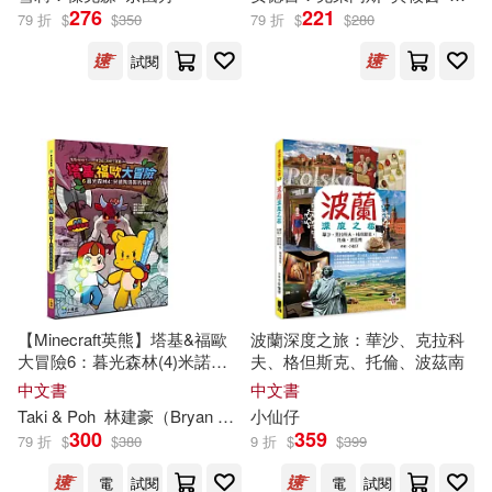
276
221
79 折
$
$
350
79 折
$
$
280
尹志發，尹升華(4)
光明日報出版社(12)
試閱
尼古拉斯·布萊克(4)
北京科學技術出版社(12)
希瑟‧W‧佩緹(4)
外文出版社(12)
天下文化(12)
希碧勒．馮．奧弗斯(4)
小熊出版(12)
幾米(4)
張雯惠Christy(4)
山西人民出版社(12)
【Minecraft英熊】塔基&福歐
波蘭深度之旅：華沙、克拉科
徐裕軒(4)
大冒險6：暮光森林(4)米諾陶
夫、格但斯克、托倫、波茲南
時代文藝出版社(12)
洛斯的復仇
中文書
中文書
Taki & Poh
林建豪（Bryan Lin）
小仙仔
安道監
金奎泰
日本圓谷制作株式會社(4)
300
359
79 折
$
$
380
9 折
$
$
399
書林出版有限公司(12)
電
試閱
電
試閱