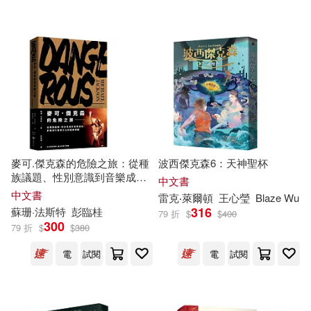
可超商取貨(11037)
有聲書(45)
H.P.洛夫克拉夫特(20)
ECM(170)
可海外宅配(10123)
田邊剛(18)
墨刻編輯部(16)
warner music(115)
可港澳店取(8987)
安德魯．克萊門斯(16)
博樂伯樂(114)
BIS(113)
可新加坡店取(8272)
斯瓦米韋達．帕若堤(16)
麥可.傑克森的危險之旅：從種
波西傑克森6：天神聖杯
環球 Blue Note(104)
族議題、性別意識到音樂成
可菲律賓店取(9308)
中文書
就，拆解流行音樂之王的經典
（美）傑克·倫敦(16)
中文書
雷克‧萊爾頓
王心瑩
Blaze Wu
專輯(隨書附贈麥可.傑克森典藏
遠流(100)
Chandos(99)
316
蘇珊·法斯特
彭臨桂
79 折
$
$
400
明信片)
300
79 折
$
$
380
雷克．萊爾頓(15)
上市日期
(可複選)
人民出版社(89)
台灣東販(87)
電
試閱
電
試閱
Ruka Tamaki(14)
一個月內上市新品(124)
上海音樂出版社(86)