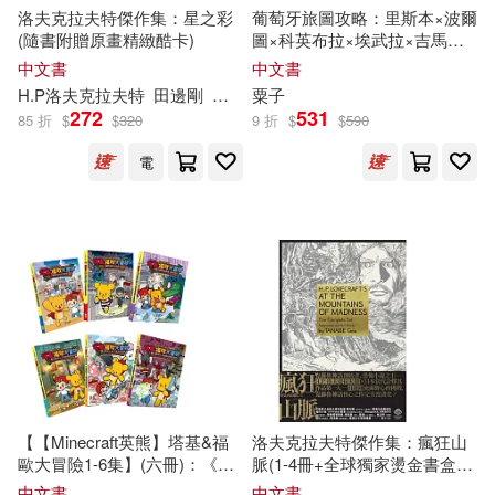
グラフィティジャパン(5)
洛夫克拉夫特傑作集：星之彩
葡萄牙旅圖攻略：里斯本×波爾
天津人民出版社(21)
(隨書附贈原畫精緻酷卡)
圖×科英布拉×埃武拉×吉馬良
斯
×辛特拉×奧比多斯×布拉加
中文書
中文書
世一編輯部(5)
【全新修訂版】
H.P洛夫克拉夫特
田邊剛
李彥樺
粟子
悅文社(21)
272
531
85 折
$
$
320
9 折
$
$
590
亞瑟‧柯南‧道爾(5)
電
華中科技大學出版社(21)
保羅．克里斯多夫(5)
生活‧讀書‧新知三聯書店(20)
克里斯多夫．鮑里尼(5)
ARTHAUS MUSIK(19)
冰波(5)
冷湖(5)
C major(19)
劉培傑數學工作室(5)
厲河(5)
Onyx Classics(19)
世一(19)
【【Minecraft英熊】塔基&福
洛夫克拉夫特傑作集：瘋狂山
歐大冒險1-6集】(六冊)：《殭
脈(1-4冊+全球獨家燙金書盒珍
宇宙文化(5)
宮崎克(5)
屍村的紅石祕密》、《福歐越
藏版+4張原畫精緻酷卡)
中文書
中文書