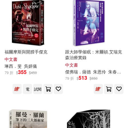
KADOKAWA(15)
コスパ(15)
（英）亞瑟·克里斯托弗·本森(5)
上海音樂學院出版社(15)
（英）威廉·莫里斯(5)
中國林業出版社(15)
（英）普魯·西奧博爾德斯(5)
福爾摩斯與開膛手傑克
跟大師學催眠：米爾頓.艾瑞克
人人出版(15)
森治療實錄
中文書
中文書
（英）莎士比亞(5)
琳西．斐
吳妍儀
北京大學醫學出版社(15)
355
傑弗瑞．薩德
朱恩伶
朱春林
秘
79 折
$
$
450
513
79 折
$
$
650
(俄羅斯)克雷洛夫(4)
明天出版社(15)
電
試閱
(美)傑克·倫敦(4)
江蘇人民出版社(15)
(美)杰克‧倫敦(4)
法律出版社(15)