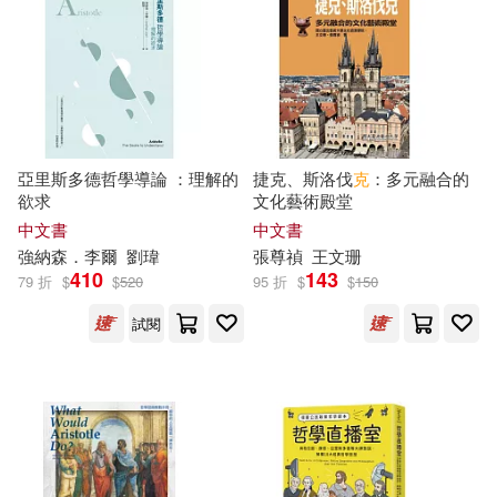
天下雜誌(11)
肖雲峰(4)
山東科學技術出版社(11)
艾克拜爾·米吉提(4)
柿子文化(11)
亞里斯多德哲學導論 ：理解的
捷克、斯洛伐
克
：多元融合的
莎士比亞(4)
譚樹輝(4)
欲求
文化藝術殿堂
河北教育出版社(11)
中文書
中文書
賽巴斯欽．福克斯(4)
強納森．李爾
劉瑋
張尊禎
王文珊
浙江工商大學出版社(11)
410
143
79 折
$
$
520
95 折
$
$
150
赫曼．赫塞(4)
趙一帆(4)
試閱
浙江文藝出版社(11)
黃美鳳(4)
海豚出版社(11)
（俄）瓦倫金娜·魯布茨娃（編）(4)
湖南科學技術出版社(11)