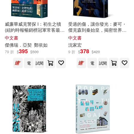
（比）基德·圖桑，（比）米歇·普里
克利(6)
三民(23)
太雅出版社(23)
威廉華威克警探 I：初生之犢
受過的傷，讓你發光：麥可・
（英）戴安娜·韋恩·瓊斯(6)
(紐約時報暢銷榜冠軍常客最新
傑克森到秦始皇，揭密世界名
心靈工坊(23)
橡實文化(23)
巨作，《柯里夫頓紀事》番外
人的原生家庭系統動力
中文書
中文書
篇)
（英）特里·哈里森(6)
傑佛瑞．亞契
鄭依如
沈家宏
395
378
江蘇文藝出版社(23)
79 折
$
$
500
9 折
$
$
420
（英）約翰·奧尼爾(6)
電
試閱
電
試閱
Challenge(22)
Hyperion(22)
(英)柯南·道爾(5)
親子天下(22)
馬可孛羅(22)
Taki & Poh(5)
MELODIYA(21)
[俄]克雷洛夫(5)
中國地圖出版社(21)