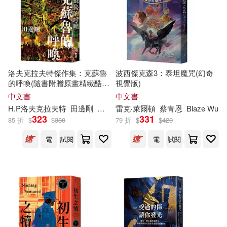
AVI(25)
bookland(25)
克里斯蒂(6)
劉富華(6)
太古國際(25)
新蕾出版社(25)
卵の黄身(6)
司馬遷(6)
湖南文藝出版社(25)
洛夫克拉夫特傑作集：克蘇魯
波西傑克森3：泰坦魔咒(幻奇
的呼喚(隨書附贈原畫精緻酷
視覺版)
名尾生博(6)
斯瓦米．拉瑪(6)
卡)
中文書
中文書
聯經出版公司(25)
H.P洛夫克拉夫特
田邊剛
李彥樺
雷克‧萊爾頓
蔡青恩
Blaze Wu
梁晨(6)
法蘭西斯．塔朋(6)
323
331
85 折
$
$
380
79 折
$
$
420
ムービック(24)
電
試閱
電
試閱
泰絲．格里森(6)
潘恆健(6)
接力出版社(24)
藍旗左衽(6)
邱憶群(6)
重慶出版社(24)
Genuin(23)
香草(6)
Gramola(23)
venus(23)