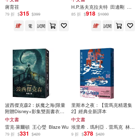
人民郵電出版社(37)
蔣育荏
H.P.洛夫克拉夫特
田邊剛
李彥
315
918
79 折
$
$
399
85 折
$
$
1080
（奧）埃爾溫·莫澤爾(8)
音樂之橋(37)
Ondine(36)
電
試閱
試閱
（德）克里斯蒂安·蒂爾曼(8)
北京聯合出版公司(36)
（德）埃娃·幕斯金斯基(8)
南京大學出版社(34)
（美）亨特(8)
華東師範大學出版社(34)
（美）安德魯·路米斯(8)
青文(34)
Oehms(33)
波西傑克森2：妖魔之海(限量
里斯本之夜：【雷馬克精選集
（英）埃列娜·杜爾利(8)
附贈Disney+影集雙面書衣海
2】經典全新譯本
報)
臉譜(33)
上海三聯書店(32)
中文書
中文書
雷克‧萊爾頓
王心瑩
Blaze Wu
埃里希．瑪利亞．雷馬克
林家任
(美)萊爾頓(7)
331
378
79 折
$
$
420
9 折
$
$
420
哈爾濱工業大學出版社(32)