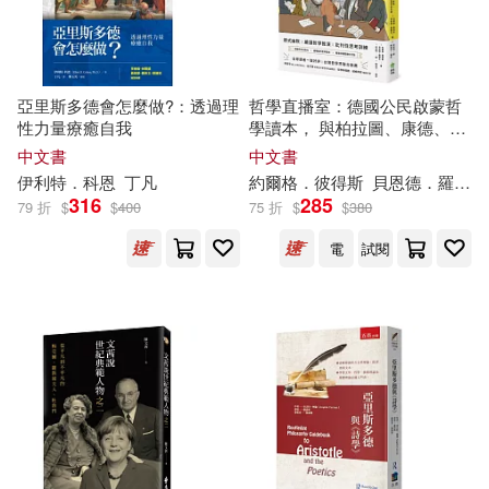
（意）喬萬尼奧里(4)
知識產權出版社(11)
（日）稻盛和夫(4)
亞里斯多德會怎麼做?：透過理
哲學直播室：德國公民啟蒙哲
財經錢線文化有限公司(11)
性力量療癒自我
學讀本， 與柏拉圖、康德、亞
里斯多德等大師對談，解構18
（比）傑夫·尼斯(4)
中文書
中文書
大經典哲學思想
貴州人民出版社(11)
伊利特．科恩
丁凡
約爾格．彼得
斯
貝恩德．羅爾夫
316
285
79 折
$
$
400
75 折
$
$
380
（法）克里斯多夫·夏布特(4)
長江文藝出版社(11)
電
試閱
（澳）克里斯托弗·肯沃西(4)
Biddulph Recordings(10)
（美）本傑明·斯波克(4)
Dynamic(10)
NoMad(10)
（美）約瑟夫·熊彼特(4)
Signum(10)
（美）詹姆斯·帕特森，（美）克里