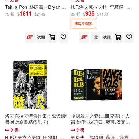
中國醫藥科技出版社(19)
獄大逃殺》、《暮光森林首部
Taki & Poh
林建豪（Bryan Lin）
H.P.洛夫克拉夫特
安道監（著色）
金奎泰（繪圖
李彥樺
田邊
曲之邪惡巨蛇》、《暮光森林
1611
935
75 折
$
$
2149
85 折
$
$
1100
富野由悠季(5)
李滿龍(5)
之不幸城堡的魔法師》、《地
南海出版公司(19)
下迷宮的牛頭怪》、《米諾陶
博客來獨家
洛斯的復仇》
森ほたる(5)
樂海(5)
試閱
電
試閱
武漢大學出版社(19)
王震(5)
矢立肇(5)
漫遊者文化(19)
約翰·奧萊利(5)
遼寧人民出版社(19)
EMI(18)
約翰．克里斯多夫(5)
上海外語教育出版社(18)
羅納德．諾克斯(5)
洛夫克拉夫特傑作集：魔犬(隨
聆聽歲月之聲(三冊套書)：大
二十一世紀出版社(18)
書附贈原畫精緻酷卡)
衛.鮑伊+披頭四+麥可.傑克森
美國迪士尼公司(5)
胡八一(5)
【隨書附贈3款巨星票卡貼】
中文書
中文書
吉林出版集團有限責任公司(18)
H.P洛夫克拉夫特
田邊剛
李彥樺
史提夫．馬特奧
蘇珊．法斯特