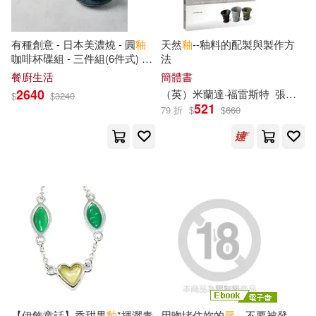
朱生銀(1)
李佳恆(1)
米樂士娛樂(1)
網戀館(1)
有種創意 - 日本美濃燒 - 圓
釉
天然
釉
--釉料的配製與製作方
李季（主編）(1)
咖啡杯碟組 - 三件組(6件式) -
法
藝術家(1)
角立有限公司(1)
200 ml
餐廚生活
簡體書
李巍然（主編）(1)
李明(1)
2640
（英）米蘭達·福雷斯特
張凌雲
$
$
3240
誠文堂新光社(1)
521
79 折
$
$
660
李曉春(1)
李欣營(1)
譯林出版社(1)
李英才(1)
林可喻(1)
貴州人民出版社(1)
林欣微(1)
桐式トキコ(1)
車庫娛樂(1)
梅國建 熊雲新 編著(1)
遼寧科學技術出版社(1)
梅國建（主編）(1)
森輕煙(1)
【伊飾童話】香甜果
釉
*揮灑青
用吻堵住妳的
唇
，不要被發