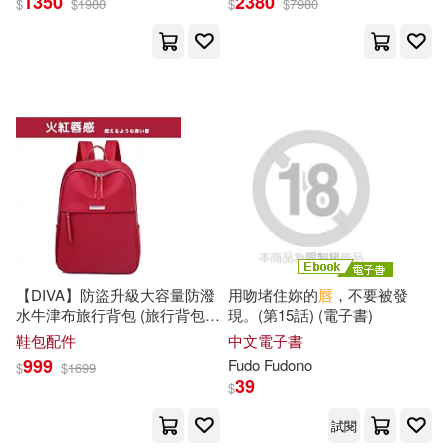
1350
2380
國立歷史博物館編輯委員會(1)
$
$
1980
$
$
7980
愛播聽書FM(1)
慕客館(1)
國立歷史博物館編輯委員會編輯(1)
我識(1)
敦煌文藝出版社(1)
園内かな(1)
姚建民(1)
文友舍(1)
孫長伏（主編）(1)
孫頻(1)
新竹市立玻璃工藝博物館(1)
安斎かりん(1)
宋儒耀(1)
新華先鋒(1)
方言文化(1)
【DIVA】防盜升級大容量防潑
用吻堵住妳的
唇
，不要被發
小山 耕一(1)
小島みゆ(1)
水牛津布旅行背包 (旅行背包
現。(第15話) (電子書)
星呈(1)
朔太科技(1)
出國背包) 火紅唇感(燃えるよ
鞋包配件
中文電子書
うな赤い
唇
)
999
Fudo Fudono
$
$
1699
小野佳苗(1)
尾崎衣良(1)
39
$
東方出版中心(1)
水瓶文化(1)
試閱
山田2丁目(1)