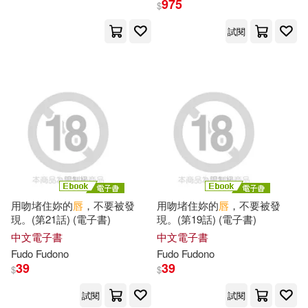
975
$
試閱
日用清潔(2)
休閒生活(14)
姚江波(13)
Coles(9)
展開
婦幼生活(11)
餐廚生活(567)
Kurosaki Eeyo(7)
出版社
(可複選)
電子票證(2)
鞋包配件(62)
Kyuubee(7)
ジョンルーク(7)
悅文社(85)
東立(31)
票券(1)
寵物生活(34)
アリスJAPAN公式E-book(6)
Ingram(25)
warner music(23)
玲廊滿藝(3)
故宮精品(1)
ケイ・エム・プロデュース(5)
用吻堵住妳的
唇
，不要被發
用吻堵住妳的
唇
，不要被發
現。(第21話) (電子書)
現。(第19話) (電子書)
新天新地(18)
展開
中文電子書
中文電子書
電子書(142)
有聲書(1)
千櫻(5)
藤河るり(5)
Fudo Fudono
Fudo Fudono
Linfair Records Limited(14)
39
39
$
$
配送方式
(可複選)
中村敦子(4)
Hauerwas(3)
試閱
試閱
人民衛生出版社(10)