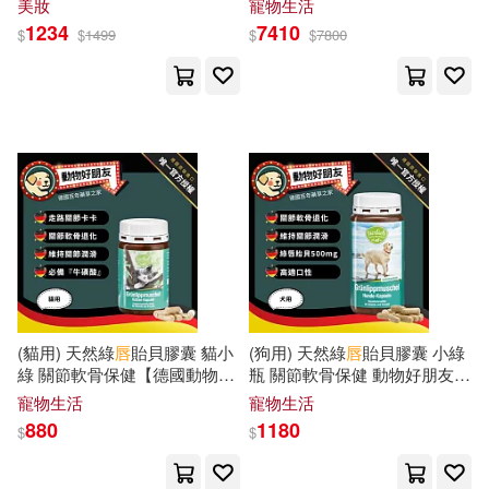
美妝
寵物生活
書釉(2)
林富士(2)
匙【德國動物好朋友】
1234
7410
國立歷史博物館(3)
尖端(3)
$
$
1499
$
$
7800
柊野陽(2)
深圳博物館(2)
愛貝克思(3)
易博士出版社(3)
王少軍(2)
石冰（主編）(2)
百花洲文藝出版社(3)
織島かのこ(2)
藍襪子出版社(3)
Claves(2)
織島かのこ (2)
Cornell Univ Pr(2)
苗栗縣政府國際文化觀光局(2)
(貓用) 天然綠
唇
貽貝膠囊 貓小
(狗用) 天然綠
唇
貽貝膠囊 小綠
PRESTIGE(2)
Philips(2)
綠 關節軟骨保健【德國動物好
瓶 關節軟骨保健 動物好朋友
朋友】
【德國動物好朋友】
寵物生活
寵物生活
范振金(2)
薛瑞芳(2)
880
1180
$
$
TESTAMENT(2)
三民(2)
車釉振(2)
鄭寧(2)