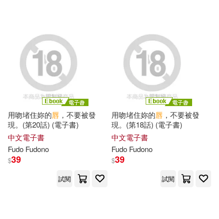
可超商取貨(951)
二羽紗愛(3)
Universal(9)
可海外宅配(721)
國立臺灣工藝研究發展中心(3)
上海科學技術出版社(9)
可港澳店取(504)
春陽モカ(3)
樋口わかな(3)
新北市立鶯歌陶瓷博物館(9)
可新加坡店取(471)
耿寶昌(3)
鐵源 主編(3)
用吻堵住妳的
唇
，不要被發
用吻堵住妳的
唇
，不要被發
中國少年兒童出版社(8)
現。(第20話) (電子書)
現。(第18話) (電子書)
可菲律賓店取(513)
高崎 ぼすこ(3)
中文電子書
中文電子書
台灣角川(8)
Fudo Fudono
Fudo Fudono
39
39
$
$
高崎ぼすこ(3)
75(2)
上市日期
(可複選)
江西美術出版社(8)
試閱
試閱
ETHAN(2)
Ehret(2)
一個月內上市新品(55)
SONY MUSIC(7)