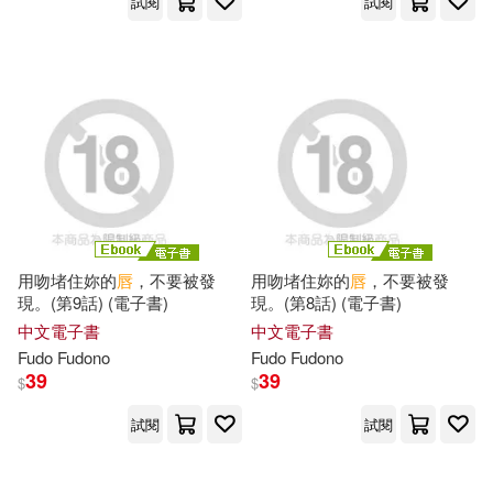
白石由希(1)
祖師谷陶房(1)
試閱
試閱
福建省文物局，福建省文物鑒定中
心(1)
秋久テオ(1)
秦威（主編）(1)
程珮(1)
童歡(1)
簡墨(1)
粉子 すわる(1)
用吻堵住妳的
唇
，不要被發
用吻堵住妳的
唇
，不要被發
現。(第9話) (電子書)
現。(第8話) (電子書)
中文電子書
中文電子書
粵雅小叢書編委會(1)
紅桑(1)
Fudo Fudono
Fudo Fudono
39
39
$
$
素人オムニバス(1)
試閱
試閱
耿寶昌 呂成龍 主編(1)