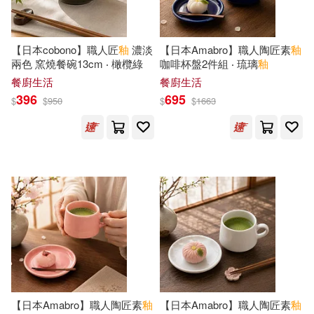
LAMUQE(1)
MACプラス(1)
Belle Ame(1)
Meshi(1)
【日本cobono】職人匠
釉
濃淡
【日本Amabro】職人陶匠素
釉
兩色 窯燒餐碗13cm ‧ 橄欖綠
咖啡杯盤2件組 ‧ 琉璃
釉
ICA Classics(1)
Mercury(1)
餐廚生活
餐廚生活
Patricia (CON)/ Gunnell(1)
396
695
$
$
950
$
$
1663
PENTATONE(1)
Profil(1)
Pimenta Gomes Zonca(1)
Taylor & Francis Asia Pacific(1)
Raymond(1)
Textstream(1)
Raymond (EDT)(1)
Walter De Gruyter Inc(1)
Romand (CON)/ Easton(1)
harmonia mundi(1)
ilogos(1)
【日本Amabro】職人陶匠素
釉
【日本Amabro】職人陶匠素
釉
Romande(1)
SSINNIM(1)