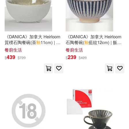
薛友津(1)
蘇婉婷(1)
蘇瑪麗(1)
蘇釉(1)
《DANICA》加拿大 Heirloom
《DANICA》加拿大 Heirloom
蘭郡(1)
血腥瑪莉(1)
質樸石陶餐碗(茶
釉
11cm) | 飯
石陶餐碗(
釉
藍紋12cm) | 飯碗
碗 湯碗
湯碗
餐廚生活
餐廚生活
439
239
$
$
720
$
$
420
行政院客家委員會(1)
赤神潤(1)
趙序茅(1)
趙序茅等(1)
趙麗宏(1)
路賢德(1)
郭曉燕(1)
郭燦江(1)
郭詠豪(1)