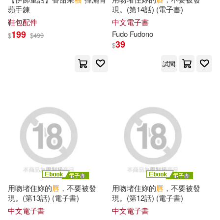
野人(1)
長江出版社(1)
蘋手鍊
現。(第14話) (電子書)
楊子逸(1)
江建新(1)
鞋包配件
中文電子書
長江文藝出版社(1)
199
Fudo Fudono
$
$
499
39
$
沈南肆(1)
沈泓(1)
雲南人民出版社(1)
試閱
洪錦魁(1)
流田雅美(1)
青島出版社(1)
風潮音樂(1)
海男(1)
深井結己(1)
香港大學出版社(1)
潘柏林（主編）(1)
黃山書社(1)
王亞婷、臺北縣立鶯歌陶瓷博物館
(1)
用吻堵住妳的
唇
，不要被發
用吻堵住妳的
唇
，不要被發
現。(第13話) (電子書)
現。(第12話) (電子書)
王儒萱(1)
王凌靚華(1)
中文電子書
中文電子書