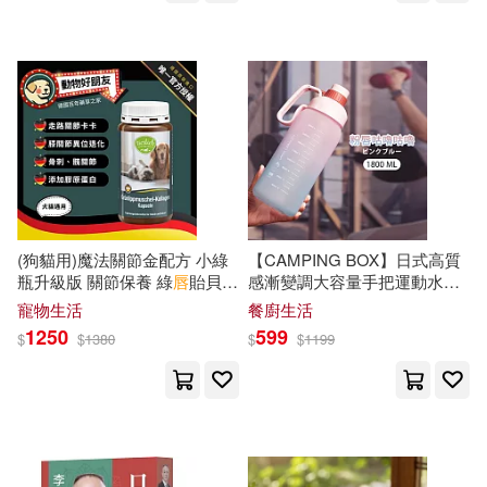
上海文藝出版社(2)
鄭謙（主編）(2)
世界圖書出版公司北京公司(2)
青椒娘 (原作) ／野上弾 (漫畫)(2)
中國建材工業出版社(2)
高志斌(2)
(清)力鈞(1)
中國林業出版社(2)
(澳)保羅·詹寧斯(1)
9兵衛(1)
(狗貓用)魔法關節金配方 小綠
【CAMPING BOX】日式高質
中國輕工業出版社(2)
瓶升級版 關節保養 綠
唇
貽貝與
感漸變調大容量手把運動水壺
膠原蛋白 養成大力金剛腿【德
(大容量水壺 健身水壺) 粉
唇
咕
寵物生活
餐廚生活
?口奈津子(1)
國動物好朋友】
嚕咕嚕
1250
599
$
$
1380
$
$
1199
儂儂雜誌社(2)
北星(2)
Alexia Soraia(1)
Amis(1)
好有感覺音樂(2)
布克文化(2)
CCTV教科文行動編寫組(1)
曖維(2)
江蘇文藝出版社(2)