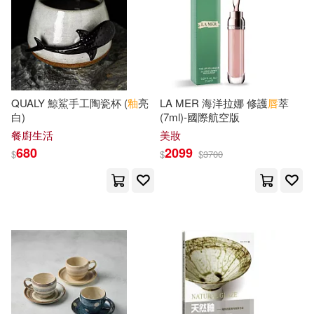
徐利華(1)
徐建華（編）(1)
清涼音文化(1)
徐熙武（主編）(1)
湖南師範大學出版社(1)
志賀乃夷織(1)
悅然(1)
QUALY 鯨鯊手工陶瓷杯 (
釉
亮
LA MER 海洋拉娜 修護
唇
萃
白)
(7ml)-國際航空版
滾石文化(1)
漢湘文化(1)
餐廚生活
美妝
文靜子(1)
680
2099
$
$
$
3700
琉創工園(1)
白泉社(1)
新北市立鶯歌陶瓷博物館(1)
白象文化(1)
方文山(1)
旻滄著(1)
百花文藝出版社(1)
望月あやか(1)
朱夢夏 著(1)
禾禾文化(1)
禾馬(1)