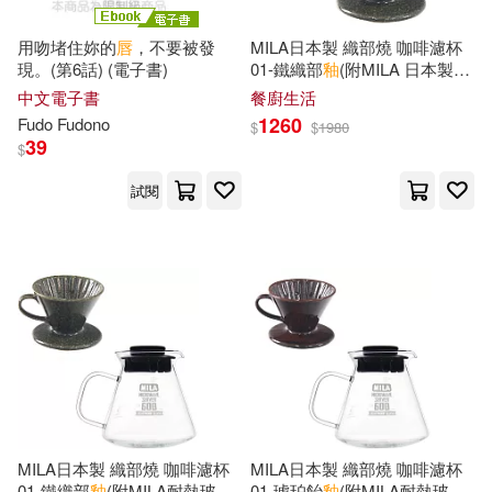
用吻堵住妳的
唇
，不要被發
MILA日本製 織部燒 咖啡濾杯
鄭州市文物考古研究院 張松林 廖永
現。(第6話) (電子書)
01-鐵織部
釉
(附MILA 日本製棉
民 編著(1)
質漂白濾紙錐形01-60枚入)
中文電子書
餐廚生活
1260
Fudo Fudono
$
$
1980
酒徒(1)
野田耕一(1)
39
$
試閱
金承源(1)
錦年(1)
鐵源 主編(1)
鐵源主編(1)
間間田佳子（Yoshiko Mamada）
(1)
阿依古麗(1)
陳先斌(1)
陳利琴，劉明（主編）(1)
MILA日本製 織部燒 咖啡濾杯
MILA日本製 織部燒 咖啡濾杯
01-鐵織部
釉
(附MILA耐熱玻璃
01-琥珀飴
釉
(附MILA耐熱玻璃