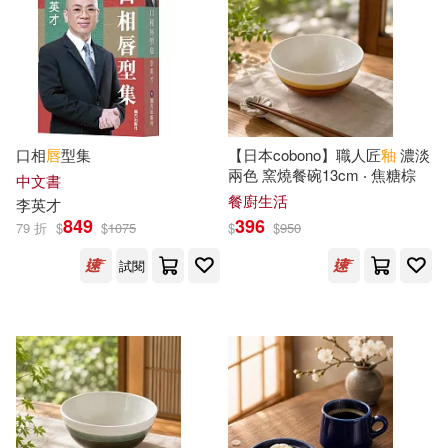
David(1)
滾石移動(2)
Frank Vander (EDT)/ Choudhury(1)
福建美術出版社(2)
Gunter (EDT)/ Romand(1)
口相
唇
型集
【日本cobono】職人匠
釉
濃淡
苗栗縣文化局(2)
釀出版(2)
兩色 窯燒餐碗13cm ‧ 焦糖棕
中文書
餐廚生活
李英才
Günter(1)
849
396
79 折
$
$
1075
$
$
950
采實文化(2)
采藝出版(2)
試閱
Hildegard/ Haase(1)
音樂之橋(2)
JEANNIE著(1)
黑龍江美術出版社(2)
John G. (CON)(1)
Academic Pr(1)