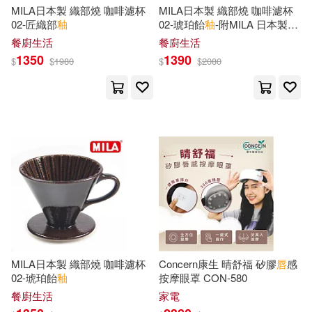
MILA日本製 織部燒 咖啡濾杯
MILA日本製 織部燒 咖啡濾杯
劉建華，石冰（主編）(1)
02-匠織部
釉
02-琥珀飴
釉
-附MILA 日本製棉
天馬行空(1)
客家委員會(1)
質漂白濾紙錐形02(60枚入)
餐廚生活
餐廚生活
1350
1390
劉樂君(1)
劉良珍（主編）(1)
$
$
1980
$
$
2080
小學館(1)
山東畫報出版社(1)
劉雲若(1)
勞佳迪(1)
崧燁文化(1)
巴蜀書社(1)
千櫻（編繪）(1)
半半(1)
布丁娛樂(1)
平裝本(1)
吳健，何飛（主編）(1)
廣東科技出版社(1)
呂成龍(1)
呂鑫(1)
廣東科技出版社有限公司(1)
MILA日本製 織部燒 咖啡濾杯
Concern康生 晴舒福 矽膠
唇
感
周曉燕（主編）(1)
周芬伶(1)
02-琥珀飴
釉
按摩眼罩 CON-580
彗星社(1)
復旦大學出版社(1)
餐廚生活
家電