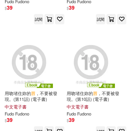
Fudo Fudono
Fudo Fudono
王國民(1)
39
39
$
$
試閱
試閱
王國民，楊育生（主編）(1)
王安祈(1)
王小鷹(1)
王少明(1)
王怡文(1)
王淼（主編）(1)
用吻堵住妳的
唇
，不要被發
用吻堵住妳的
唇
，不要被發
王虎（主編）(1)
現。(第11話) (電子書)
現。(第10話) (電子書)
中文電子書
中文電子書
王襲（主編）(1)
白松(1)
Fudo Fudono
Fudo Fudono
39
39
$
$