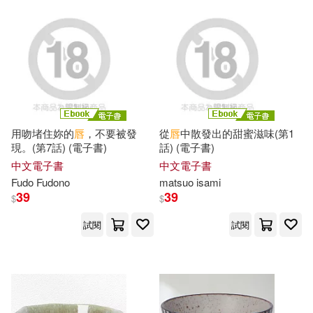
胡弦(1)
胡磐峰 著(1)
舞ワイフブックス(1)
船堀齊晃(1)
用吻堵住妳的
唇
，不要被發
從
唇
中散發出的甜蜜滋味(第1
現。(第7話) (電子書)
話) (電子書)
范振金、劉鎮洲、王焜生、吳昭潔
專文作；翟振孝主編(1)
中文電子書
中文電子書
Fudo Fudono
matsuo isami
39
39
茱萸(1)
莫菱(1)
$
$
試閱
試閱
葉佩蘭，徐桃生（主編）(1)
葛安榮(1)
蕭紅(1)