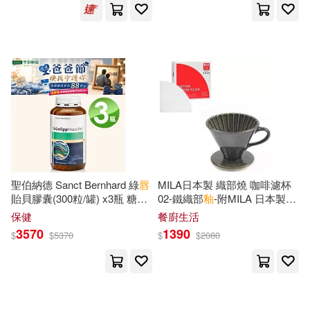
[美]魯塞 主編(1)
中國鐵道出版社(1)
matsuo isami(1)
中華教育(1)
《北京文物鑒賞》編委會 編(1)
中醫古籍出版社(1)
「海洋夢」系列叢書編委會編(1)
亞神音樂(1)
今天亞洲(1)
聖伯納德 Sanct Bernhard 綠
唇
MILA日本製 織部燒 咖啡濾杯
あさ飯(1)
オムニバス(1)
貽貝膠囊(300粒/罐) x3瓶 糖胺
02-鐵織部
釉
-附MILA 日本製棉
位佳(1)
化學工業出版社(1)
聚醣 GAG-原 德國百年草本
質漂白濾紙錐形02(60枚入)
保健
餐廚生活
トミヤマ(1)
ロクロイチ(1)
3570
1390
$
$
5370
$
$
2080
北京理工大學出版社(1)
丁中冶(1)
丁啟陣(1)
北京美術攝影出版社(1)