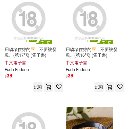
George (EDT)(2)
本週上市新品(12)
文物出版社(7)
TMEplus(6)
Hippolyte(2)
Isabel (EDT)(2)
YAMABUKI(6)
青文(6)
電子書
(可複選)
Jin(2)
Warner Classics(5)
用吻堵住妳的
唇
，不要被發
用吻堵住妳的
唇
，不要被發
適合手機平板閱讀(9)
現。(第17話) (電子書)
現。(第16話) (電子書)
Mark (EDT)/ Shulman(2)
中文電子書
中文電子書
人民軍醫出版社(5)
商務(5)
適合平板閱讀(133)
Fudo Fudono
Fudo Fudono
PRESTIGE PHOTOGENICS(2)
39
39
$
$
山東美術出版社(5)
免費電子書(3)
試閱
試閱
Raymond (EDT)/ Varela-Nieto(2)
清華大學出版社(5)
Romand (EDT)/ Reinhardt(2)
其他
(可複選)
華齡出版社(5)
長鴻出版社(5)
Shisi Chai(2)