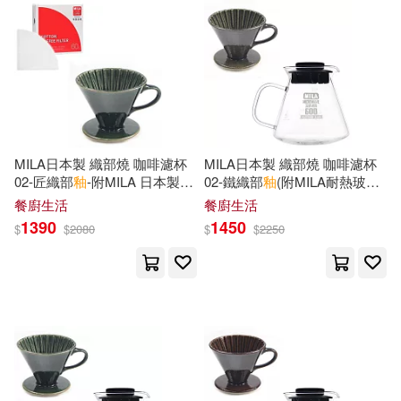
七里慧(1)
三池ろむこ(1)
北京聯合出版公司(1)
中國古陶瓷學會(1)
北極之光(1)
中國古陶瓷學會編(1)
南方日報出版社(1)
MILA日本製 織部燒 咖啡濾杯
MILA日本製 織部燒 咖啡濾杯
中國史話編輯委員會(1)
02-匠織部
釉
-附MILA 日本製棉
02-鐵織部
釉
(附MILA耐熱玻璃
南海出版公司(1)
博樂伯樂(1)
質漂白濾紙錐形02(60枚入)
壺600ml)
餐廚生活
餐廚生活
亂七芭蕉(1)
亦舒(1)
1390
1450
$
$
2080
$
$
2250
印刻(1)
人民衛生電子音像出版社 出版(1)
合肥工業大學出版社(1)
仁科百華(1)
付建文(1)
和平國際(1)
唐山出版社(1)
仙度拉(1)
佐佐木柚奈(1)