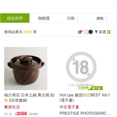
搜
尋
分類
綜合排序
熱銷度
日期
價格
(單選)
結
搜尋結果共
2338
筆
篩選
圖書(296)
所有商品(2338)
果
影音(117)
雜誌(11)
篩
選
美妝(979)
服飾(3)
展開
作者
(可複選)
家居生活(17)
3C(6)
福介商店 日本土鍋 萬古燒 飴
Hot Lips 魅惑の
唇
BEST Vol.1
家電(13)
保健(25)
Fudo Fudono(38)
釉
2合炊飯鍋
(電子書)
餐廚生活
中文電子書
2058
PRESTIGE PHOTOGENICS
プ
83 折
$
$
2480
設計文具(20)
無印良品(11)
Tomiyama(32)
Romand(15)