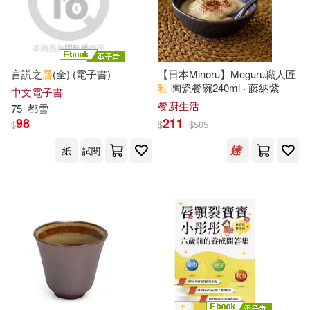
現在可購買商品(1287)
MTEX(4)
Stanley/ Coles(2)
價格
-
PentaTone Classics(4)
範圍
言謊之
唇
(全) (電子書)
【日本Minoru】Meguru職人匠
Whittingham and Harrison(2)
釉
陶瓷餐碗240ml ‧ 藤納紫
中文電子書
上海科學技術文獻出版社(4)
餐廚生活
75
都雪
Wr Hall(2)
さとみち(2)
98
211
$
$
$
505
台灣東販(4)
紙
試閱
カムカムぴゅっ！(2)
國立臺灣工藝研究發展中心(4)
ゴロイチ(2)
廣西師範大學出版社(4)
プレステージ出版(写真集)(2)
時報出版(4)
毅霖(4)
マーキュリー(2)
江西高校出版社(4)
滾石(4)