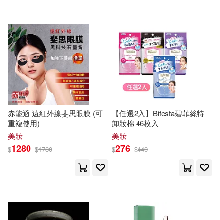
江蘇美術出版社(1)
川上愛子（Aiko Kawakami）(1)
江蘇鳳凰文藝出版社(1)
巫時(1)
席晴(1)
江西教育出版社(1)
廖文偉主編(1)
张海音(1)
河北美術出版社(1)
張䕒育(1)
張冬梅（主編）(1)
赤能適 遠紅外線斐思眼膜 (可
【任選2入】Bifesta碧菲絲特
河海大學出版社(1)
重複使用)
卸妝棉 46枚入
美妝
美妝
張啟文(1)
張海音(1)
1280
276
$
$
1780
$
$
440
浙江少年兒童出版社(1)
張繼陶(1)
張美芳(1)
浙江科學技術出版社(1)
彭學軍(1)
彭心怡(1)
海燕出版社(1)
深智數位(1)