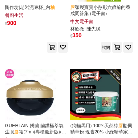
陶作坊|老岩泥束杯_內
釉
唇
顎裂寶寶小彤彤六歲前的養
三山のぼる(2)
劉慶(2)
成問答集 (電子書)
餐廚生活
科學出版社(4)
中文電子書
900
$
天王寺ミオ(2)
天音佑湖(2)
林欣微
陳先斌
350
紫禁城出版社(4)
$
姜之魚(2)
孟暉(2)
試閱
Deutsche Grammophon(3)
小山璃子(2)
山花典之(2)
PAD(3)
Welcome Music(3)
岩下慶子(2)
崔子恩(2)
作家出版社(3)
希澄(2)
懷柔(2)
北京大學醫學出版社(3)
方勝利FANG Sheng Lih(2)
GUERLAIN 嬌蘭 蘭鑽極萃氧
(狗貓馬用) 100%天然綠
唇
貽貝
南京大學出版社(3)
生眼
唇
霜(7ml)(專櫃最新版)(公
精華粉 現省20% 小綠精華家庭
司貨)
號 貓狗馬關節軟骨保健 內附量