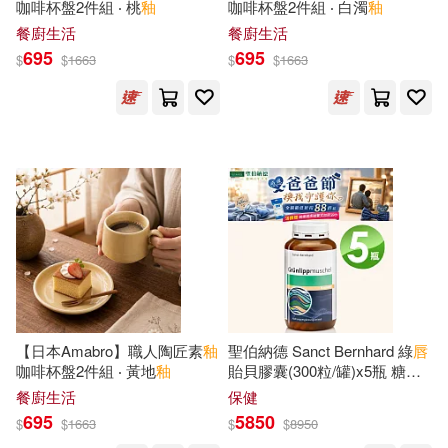
咖啡杯盤2件組 ‧ 桃
釉
咖啡杯盤2件組 ‧ 白濁
釉
三聯(1)
三采(1)
餐廚生活
餐廚生活
STEFAN GRESS(1)
695
695
$
$
1663
$
$
1663
上海人民美術出版社(1)
Sadie(1)
Stanley(1)
中國三峽出版社(1)
Suparna (CON)/ Coles(1)
中國文史出版社(1)
Tatada Yoshio(1)
中國民族攝影藝術出版社(1)
Temporini(1)
Tommy(1)
中國社會科學出版社(1)
【日本Amabro】職人陶匠素
釉
聖伯納德 Sanct Bernhard 綠
唇
Valk(1)
Vivian(1)
咖啡杯盤2件組 ‧ 黃地
釉
貽貝膠囊(300粒/罐)x5瓶 糖胺
中國言實出版社(1)
聚醣 GAG
餐廚生活
保健
Watson(1)
Wolfgang(1)
695
5850
$
$
1663
$
$
8950
中國農業大學出版社(1)