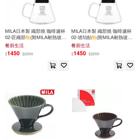
四川人民出版社(1)
何妤玟(1)
何懿行(1)
四川文藝出版社(1)
MILA日本製 織部燒 咖啡濾杯
MILA日本製 織部燒 咖啡濾杯
佚名(1)
依月莉莉(1)
02-匠織部
釉
(附MILA耐熱玻璃
02-琥珀飴
釉
(附MILA耐熱玻璃
四川美術出版社(1)
壺600ml)
壺600ml)
餐廚生活
餐廚生活
1450
1450
依田沙江美(1)
保冬妮(1)
$
$
2250
$
$
2250
圓方出版社(1)
大地出版社(1)
保冬妮等(1)
大於創意文化(1)
傅豫川（主編）(1)
大象出版社(1)
天地圖書(1)
傳堀齊晃(1)
元倫喜(1)
天津人民出版社(1)
凱特.杜迪(1)
天津教育出版社(1)