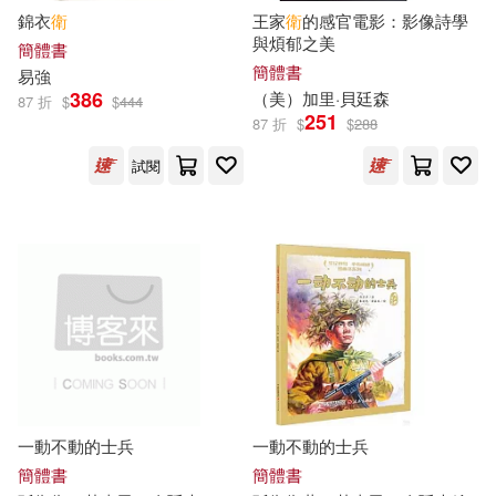
西安交通大學出版社(76)
錦衣
衛
王家
衛
的感官電影：影像詩學
與煩郁之美
（日）田中芳樹(14)
簡體書
貴州人民出版社(76)
簡體書
易強
386
（美）加里·貝廷森
87 折
$
$
444
（美）拉斯金(14)
251
87 折
$
$
288
中國青年出版社(75)
試閱
（美）李昌鈺(14)
江蘇文藝出版社(75)
(美)吉本斯(13)
Capriccio(74)
Aparte(73)
えぞぎんぎつね(13)
Membran(73)
ミツコエ ユウ(13)
Onyx Classics(73)
一動不動的士兵
一動不動的士兵
上海巨童文化(13)
簡體書
簡體書
人民軍醫出版社(73)