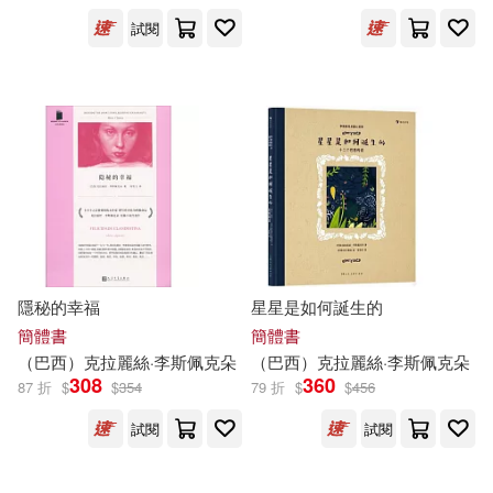
試閱
中公教育醫療衛生系統考試研究院
設計文具(731)
無印良品(19)
展開
(166)
星巴克(3)
日用清潔(917)
厲河(161)
衛斯理(129)
出版社
(可複選)
休閒生活(1022)
衛紀淮(103)
SONY MUSIC(1403)
婦幼生活(668)
艾閣萌（英國）有限公司(102)
人民衛生出版社(1391)
隱秘的幸福
星星是如何誕生的
餐廚生活(316)
電子票證(23)
廖慶堂(92)
林受勳(90)
簡體書
簡體書
Universal(1173)
展開
（巴西）克拉麗絲·
李斯
佩克朵
（巴西）克拉麗絲·
李斯
佩克朵
308
360
87 折
$
$
354
79 折
$
$
456
鞋包配件(2562)
票券(46)
羅冠顯(90)
田辺伊衛郎(84)
Warner Classics(677)
試閱
試閱
配送方式
(可複選)
寵物生活(763)
衛英霞（主編）(73)
Naxos(656)
科學出版社(610)