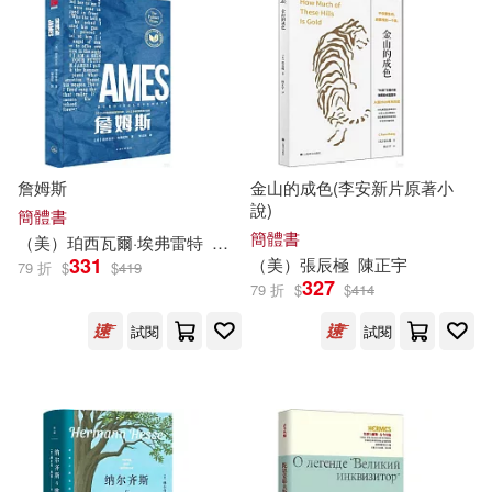
文匯出版社(69)
克里斯提昂．賈克(12)
哈爾濱出版社(68)
奈央晃德(12)
石油工業出版社(68)
安德魯‧克萊門斯(12)
詹姆斯
金山的成色(李安新片原著小
貓頭鷹(68)
說)
簡體書
簡體書
（美）珀西瓦爾·埃弗雷特
梁直冰
安德魯‧路米斯(12)
331
（美）張辰極
陳正宇
79 折
$
$
419
四川人民出版社(67)
三聯(66)
327
79 折
$
$
414
尹安春（主編）(12)
試閱
試閱
中山大學出版社(66)
教育部體育衛生與藝術教育司組編
(12)
二十一世紀出版社(66)
方衛平(12)
望月淳(12)
墨刻(66)