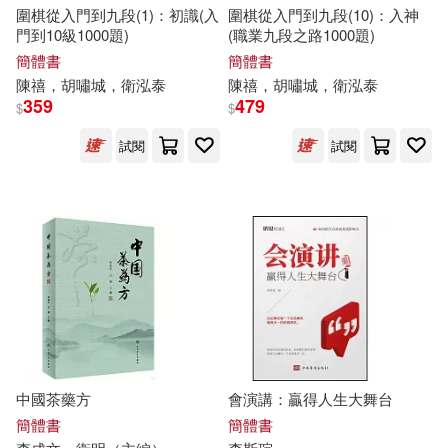
圍棋從入門到九段(1)：初識(入
圍棋從入門到九段(10)：入神
查爾斯．狄更斯(16)
衛亞(16)
門到10級1000題)
(職業九段之路1000題)
江蘇人民出版社(99)
簡體書
簡體書
陳禧，胡嘯城，
衛
泓泰
陳禧，胡嘯城，
衛
泓泰
衛天一(16)
359
479
秀威資訊(99)
Eloquence(98)
$
$
衛生專業技術資格考試研究專家組
試閱
試閱
(16)
天地出版社(98)
韓妵彛(16)
（宋）李清照(16)
新世界出版社(98)
（法）瑪格麗特·杜拉斯(16)
南海出版公司(96)
(德)勃拉姆斯(15)
陝西師範大學出版社(96)
[韓]李昌鎬(15)
中國茶藥方
會演講：贏得人生大舞台
河北教育出版社(95)
簡體書
簡體書