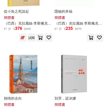
現在可購買商品(22125)
SECRET MUSIC(295)
從小魚之死說起
隱秘的幸福
陳鈞彥(48)
價格
-
簡體書
簡體書
上海人民出版社(295)
範圍
（巴西）克拉麗絲·
李斯
佩克朵
張曉非
（巴西）克拉麗絲·
李斯
佩克朵
全國衛生專業技術資格考試專家委
376
235
87 折
$
$
432
87 折
$
$
270
員會(46)
人民出版社(295)
試閱
左近堂絵里(46)
世界圖書出版公司北京公司(292)
（英）狄更斯(46)
李鎮西(45)
遠流(285)
崧燁文化(274)
亞瑟．柯南．道爾(44)
中國社會科學出版社(265)
（英）威廉·莎士比亞(44)
時報出版(262)
熱情的去向
別哭，諾冰娜
本書編寫組(43)
水野良(43)
簡體書
簡體書
上海譯文出版社(253)