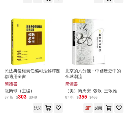
勞動與職業安全衛生研究所(19)
天下文化(128)
柴田昌弘(19)
江軍(19)
湖南文藝出版社(127)
（瑞典）塞爾瑪·拉格洛夫(19)
復旦大學出版社(125)
Leo(18)
李宗吾(18)
中國礦業大學出版社(122)
民法典侵權責任編司法解釋關
北京的六分儀：中國歷史中的
聯適用全書
全球潮流
李永樂(18)
李秀英(18)
簡體書
簡體書
東方出版社(122)
龍
衛
球（主編）
（美）
衛
周安
張歌
王敬雅
紙上魔方(18)
303
355
87 折
$
$
348
87 折
$
$
408
中國協和醫科大學出版社(120)
試閱
試閱
（巴西）克拉麗絲·李斯佩克朵(18)
北京聯合出版公司(117)