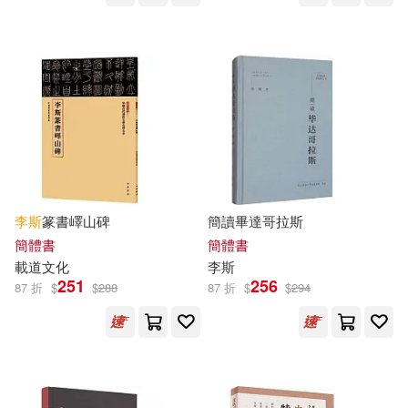
衛齊亞(38)
傅斯年(37)
機械工業出版社(207)
劉明鑫(37)
李政達(37)
勞動部及職業安全衛生研究所(206)
聶衛平(37)
大衛．威廉(36)
青文(195)
童趣出版有限公司(35)
化學工業出版社(192)
李斯
篆書嶧山碑
簡讀畢達哥拉斯
（瑞典）塞爾瑪·拉格洛芙(35)
簡體書
簡體書
華夏出版社(188)
尖端(187)
載道文化
李斯
251
256
知信陽光(33)
（唐）李白(33)
87 折
$
$
288
87 折
$
$
294
聯經出版公司(186)
（英）查爾斯·狄更斯(33)
中國人民大學出版社(185)
斯托得(32)
王怡仁(32)