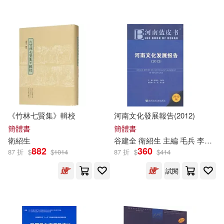
安徽少年兒童出版社(90)
賴秋琴(15)
郁賢皓(15)
現代出版社(90)
鄭技師(15)
四川少年兒童出版社(89)
醫師資格考試指導用書專家編寫組
編寫(15)
中國農業出版社(87)
鈴見敦(15)
《竹林七賢集》輯校
河南文化發展報告(2012)
光明日報出版社(87)
簡體書
簡體書
衛
紹生
谷建全
衛
紹生 主編 毛兵 李立新 副主編
（北宋）李成等(15)
882
360
87 折
$
$
1014
87 折
$
$
414
知識產權出版社(87)
試閱
（美）傑夫·布朗(15)
北京理工大學出版社(86)
（美）尼古拉·特斯拉(15)
木馬文化(86)