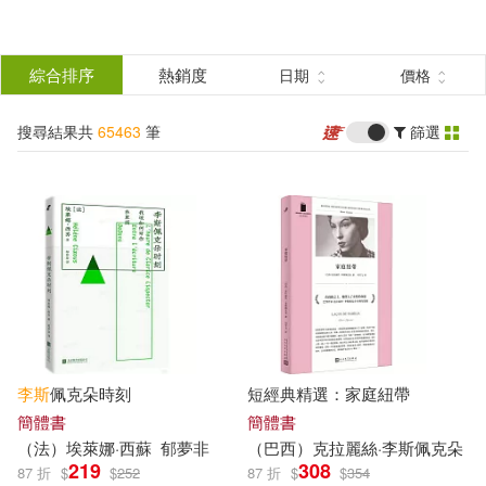
搜
尋
分類
綜合排序
熱銷度
日期
價格
(單選)
結
搜尋結果共
65463
筆
篩選
所有商品(65463)
果
圖書(36804)
影音(11904)
篩
選
雜誌(838)
美妝(616)
展開
作者
(可複選)
服飾(223)
家居生活(1475)
李斯
佩克朵時刻
短經典精選：家庭紐帶
全國衛生專業技術資格考試用書編
美食(695)
3C(728)
簡體書
簡體書
寫專家委員會(178)
（法）埃萊娜·西蘇
郁夢非
（巴西）克拉麗絲·
李斯
佩克朵
219
308
87 折
$
$
252
87 折
$
$
354
家電(858)
保健(701)
（英）柯南·道爾(176)