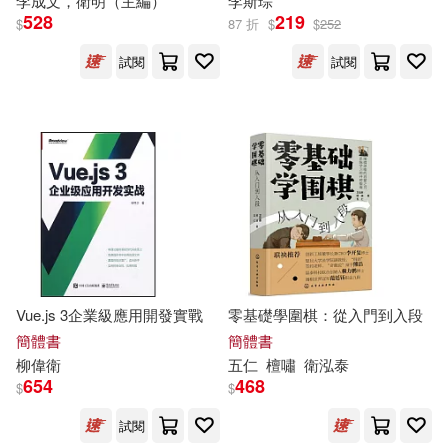
李成文，
衛
明（主編）
李斯
琮
亞莫爾．托歐斯(15)
528
219
$
87 折
$
$
252
PENTATONE(94)
試閱
試閱
劉學鍇(15)
姚衛群(15)
上海辭書出版社(94)
專家編寫組(15)
李今庸(15)
吉林出版集團有限責任公司(94)
李居明(15)
得利影視(94)
venus(93)
李秀英（主編）(15)
中國友誼出版公司(93)
杜斯妥也夫斯基(15)
Vue.js 3企業級應用開發實戰
零基礎學圍棋：從入門到入段
上海交通大學出版社(92)
簡體書
簡體書
柳偉
衛
五仁
檀嘯
衛
泓泰
森恒二(15)
王國衛(15)
654
468
$
$
Profil(90)
試閱
衛小天(15)
衛紹生(15)