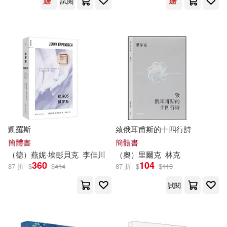
郭天寶(13)
試閱
新華先鋒(71)
陳有亮（主編）(13)
民主與建設出版社(71)
陳秉坤(13)
陸衛明(13)
Naive Auvidis(70)
（美）梁贊諾夫斯基(13)
Ondine(70)
(英)莎士比亞(12)
Dave C(12)
凱羅斯
致俄耳甫斯的十四行詩
世界知識出版社(70)
五南(70)
簡體書
簡體書
（德）燕妮·埃彭貝克
李佳川
（奧）里爾克
林克
あわむら赤光(12)
一十(12)
360
104
湖南科學技術出版社(70)
87 折
$
$
414
87 折
$
$
119
中醫藥專業技術資格考試命題研究
試閱
組編寫(12)
寧夏人民出版社(69)
佐爾坦·伽托尼(12)