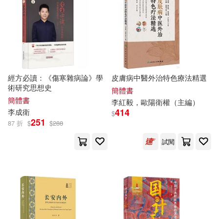
南京大學出版社(181)
蔡金吉(32)
陳有亮(32)
上海三聯書店(180)
柳偉衛(30)
李家同(29)
電子工業出版社(180)
經方必讀：《傷寒雜病論》學
皮膚病中醫外治特色療法精選
醫師資格考試指導用書專家編寫組
術研究思想史
(29)
簡體書
中央編譯出版社(175)
簡體書
李紅毅，歐陽
衛
權（主編）
414
李成
衛
$
（英）阿加莎·克里斯蒂(29)
251
87 折
$
$
288
滾石(175)
試閱
TYPE-MOON(28)
高等教育出版社(173)
安．居特曼(28)
小池一夫(27)
中國中醫藥出版社(171)
目川文化編輯小組(27)
商周出版(170)