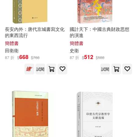
井上紀良(26)
孫衛衛(26)
中國政法大學出版社(164)
皆川亮二(26)
墨刻編輯部(25)
長安內外：唐代京城書寫文化
國計天下：中國古典財政思想
環球 Blue Note(162)
的東西流行
的演進
簡體書
簡體書
（瑞典）拉格洛芙(24)
田
衛
衛
史
衛
匯識教育出版社(158)
668
512
87 折
$
$
768
87 折
$
$
588
亞瑟‧柯南‧道爾(23)
試閱
試閱
華中科技大學出版社(152)
宮下英樹(23)
葉明軒(23)
國防工業出版社(149)
（韓）李昌鎬(23)
生活‧讀書‧新知三聯書店(149)
(英)維克多·阿普爾頓Ⅱ文(22)
北京科學技術出版社(148)