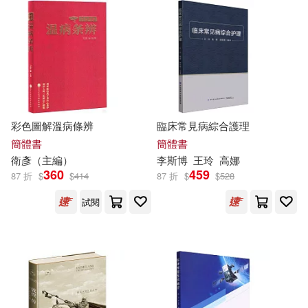
（瑞典）拉格洛夫(18)
湖北美術出版社(117)
（美）斯蒂芬·金(18)
作家出版社(115)
妖精(17)
本社編(17)
明窗出版社(114)
彩色圖解溫病條辨
臨床常見病綜合護理
朴始連(17)
李偉文(17)
簡體書
簡體書
EuroArts(113)
Ingram(111)
衛
彥（主編）
李斯
博
王玲
高娜
李曉明(17)
李澤厚(17)
360
459
87 折
$
$
414
87 折
$
$
528
哈爾濱工業大學出版社(111)
試閱
柳内たくみ(17)
馬叔禮(17)
長江文藝出版社(109)
（英）柯南·道爾，厲河(17)
交通部運輸研究所(108)
Maria Isabel(16)