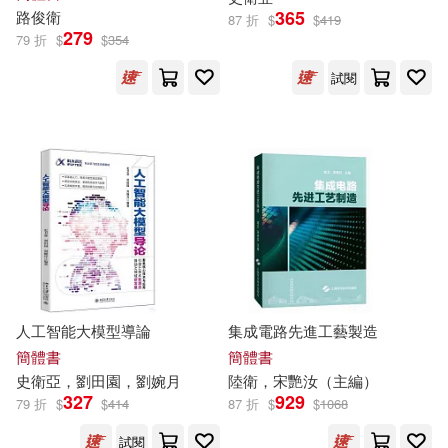
彗智(139)
三民(136)
365
路俊
衛
87 折
$
$
419
279
79 折
$
$
354
（法）孟德斯鳩(21)
Chandos(135)
試閱
上海巨童文化編(20)
中國少年兒童出版社(135)
山口貴由(20)
李榮春(20)
武漢大學出版社(135)
李鳳山(20)
珍．奧斯汀(20)
音樂之橋(135)
賈德江(20)
新星出版社(134)
人工智能大模型導論
集成電路先進工藝製造
全國衛生專業技術資格考試用書編
簡體書
簡體書
寫專家委員會編寫(19)
上海文藝出版社(131)
史
衛
亞，劉田園，劉婉月
陸
衛
，宋艷汝（主編）
327
929
79 折
$
$
414
87 折
$
$
1068
劉鈞傑(19)
法律出版社(131)
試閱