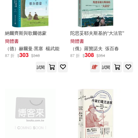
本書編寫組編(12)
李付元(12)
上海科學技術出版社(65)
李志偉(12)
中國宇航出版社(65)
納爾齊斯與歌爾德蒙
陀思妥耶夫斯基的“大法官”
簡體書
簡體書
李泰祥、劉永泰(12)
（德）赫爾曼·黑塞
楊武能
（俄）羅贊諾夫
張百春
四川美術出版社(65)
303
308
87 折
$
$
348
87 折
$
$
354
李艷秋(12)
楊鵬(12)
試閱
試閱
大塊文化(65)
派翠西亞．海史密斯(12)
湖南美術出版社(65)
竿尾悟(12)
肖仁福(12)
環球-DECCA(65)
禾廣(65)
艾閣萌(英國)有限公司(12)
Supraphon(64)
行政院勞工委員會勞工安全衛生研