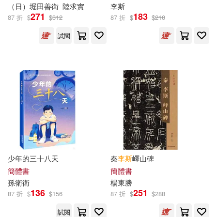
（日）堀田善
衛
陸求實
李斯
李國文(42)
271
183
87 折
$
$
312
87 折
$
$
210
清華大學出版社(243)
試閱
（法）羅曼·羅蘭(42)
ECM(235)
BIS(229)
柯南‧道爾(41)
上海音樂出版社(226)
（英）莎士比亞(41)
harmonia mundi(220)
(英)柯南·道爾(40)
蘇青和(40)
浙江大學出版社(216)
少年的三十八天
秦
李斯
嶧山碑
笑江南(39)
荒川弘(39)
簡體書
簡體書
中華書局(215)
孫衛
衛
楊東勝
136
251
蕭中剛(39)
（德）尼采(39)
87 折
$
$
156
87 折
$
$
288
廣西師範大學出版社(212)
試閱