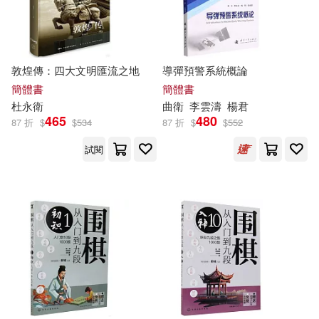
上海外語教育出版社(107)
Sanchez Vegara(16)
馬可孛羅(107)
敦煌傳：四大文明匯流之地
導彈預警系統概論
何政廣(16)
簡體書
簡體書
接力出版社(103)
杜永
衛
曲
衛
李雲濤
楊君
465
480
劉培傑數學工作室(16)
87 折
$
$
534
87 折
$
$
552
中國建築工業出版社(102)
試閱
勇人(16)
中國法制出版社(102)
安德魯．克萊門斯(16)
MELODIYA(100)
斯瓦米韋達．帕若堤(16)
中國華僑出版社(99)
李崇建(16)
李欣頻(16)
天津人民出版社(99)