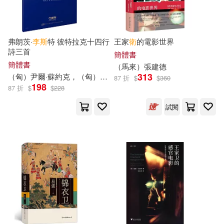
李清照(14)
李魁賢(14)
北京大學醫學出版社(81)
林トモアキ(14)
王韋傑(14)
弗朗茨·
李斯
特 彼特拉克十四行
王家
衛
的電影世界
北京工藝美術出版社(81)
詩三首
簡體書
管家琪(14)
美國美泰公司(14)
簡體書
（馬來）張建德
臉譜(79)
臺灣商務(79)
313
（匈）尹爾·蘇約克，（匈）尹爾·梅祖，（匈）安德烈·卡奇瑪切克
87 折
$
$
360
198
87 折
$
$
228
莎士比亞(14)
葉日宏(14)
台灣東販(78)
黃山書社(77)
試閱
許曉鋒(14)
赤池宗(14)
湖南少年兒童出版社(76)
（唐）李賀(14)
灕江出版社(76)
（德）埃里希·凱斯特納(14)
經濟科學出版社(76)
（德）莫塞伊克(14)