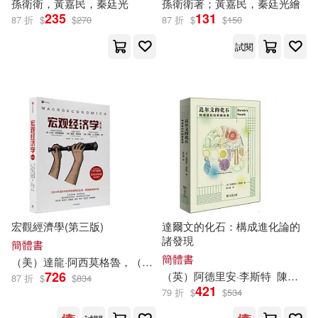
孫衛
衛
，黃嘉民，秦廷光
孫衛
衛
著；黃嘉民，秦廷光繪
世界衛生組織(13)
235
131
87 折
$
$
270
87 折
$
$
150
長鴻出版社(73)
試閱
千田衛人(13)
南野海風(13)
Belle Ame(72)
張嘉峰(13)
本書編委會編(13)
團結出版社(72)
校園書房(72)
李敖著(13)
美國漫威公司(13)
浙江人民出版社(72)
美國迪士尼公司(13)
萬卷出版公司(72)
宏觀經濟學(第三版)
達爾文的化石：構成進化論的
衛生專業職稱考試研究專家組(13)
諸發現
簡體書
中國對外翻譯出版公司(71)
簡體書
（美）達龍·阿西莫格魯，（美）戴維·萊布森，（美）約翰·A.
李斯
賈德江（主編）(13)
726
（英）阿德里安·
李斯
特
陳永國
87 折
$
$
834
421
天津楊柳青畫社(71)
79 折
$
$
534