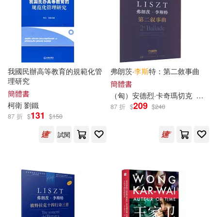
（英）簡·奧斯丁(15)
北京師範大學出版社(84)
(英)狄更斯(14)
江蘇鳳凰文藝出版社(84)
サイトウケンジ(14)
我國民辦高等教育的規範化管
弗朗茨·
李斯
特：第二敘事曲
理研究
海豚出版社(84)
簡體書
簡體書
（匈）安德烈·卡奇瑪切克
（匈）
上海書畫出版社(14)
209
柯
衛
劉鐵
87 折
$
$
240
九州出版社(83)
晨星(83)
131
87 折
$
$
150
中共中央馬克思恩格斯列寧斯大林
著作編譯局 編譯(14)
試閱
三采(82)
遼寧人民出版社(82)
中國法制出版社(14)
BR Klassik(81)
李儀祉(14)
李涼(14)
上海教育出版社(81)