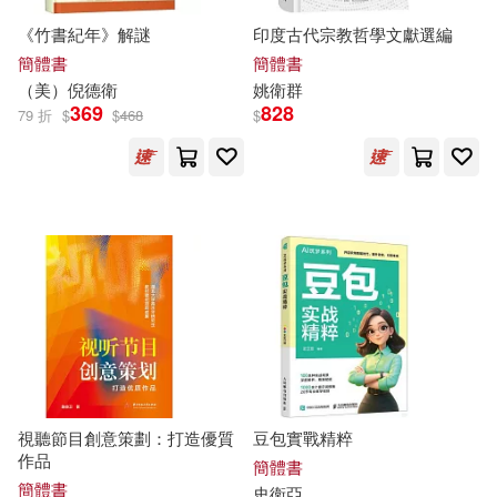
TAa(22)
とーわ(22)
重慶出版社(146)
《竹書紀年》解謎
印度古代宗教哲學文獻選編
簡體書
簡體書
徐英洲(22)
永尾丸(22)
（美）倪德
衛
姚
衛
群
中國計量出版社(145)
369
828
79 折
$
$
468
$
艾閣萌（英國）有限公司著(22)
華東師範大學出版社(144)
（英）亞瑟·柯南·道爾(22)
麥田(142)
CLAMP(21)
Code：000(21)
上海古籍出版社(141)
Lionni(21)
姚雪垠(21)
上揚(140)
李長之(21)
田邊伊衛郎(21)
視聽節目創意策劃：打造優質
豆包實戰精粹
人民音樂出版社(139)
作品
簡體書
矢吹健太朗(21)
簡體書
史
衛
亞