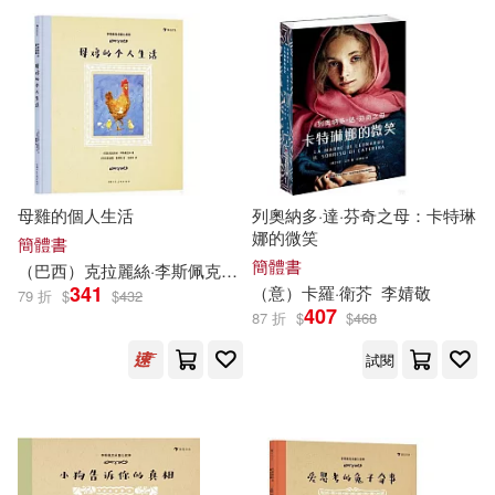
可超商取貨(51924)
全國衛生專業技術資格考試專家委
玲廊滿藝(170)
故宮精品(2)
員會編寫(71)
Deutsche Grammophon(598)
可海外宅配(49289)
電子書閱讀器(7)
（英）阿瑟·柯南·道爾(69)
人民郵電出版社(566)
可港澳店取(45732)
電子書(3078)
有聲書(294)
李敖(66)
東立(536)
商務印書館(486)
母雞的個人生活
列奧納多·達·芬奇之母：卡特琳
可新加坡店取(43785)
娜的微笑
英國HIT娛樂有限公司(64)
簡體書
社會科學文獻出版社(470)
簡體書
（巴西）克拉麗絲·
李斯
佩克朵
張曉非
可菲律賓店取(46346)
341
（意）卡羅·
衛
芥
李婧敬
79 折
$
$
432
柯南．道爾(61)
407
87 折
$
$
468
人民文學出版社(463)
試閱
雨木シュウスケ(60)
上市日期
(可複選)
Linfair Records Limited(408)
（英）柯南道爾(60)
一個月內上市新品(319)
台灣角川(396)