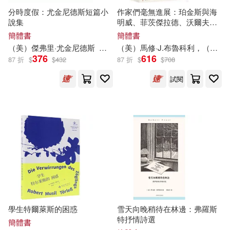
究所(12)
中國科學技術出版社(63)
分時度假：尤金尼德斯短篇小
作家們毫無進展：珀金斯與海
說集
明威、菲茨傑拉德、沃爾夫書
赫伯特．喬治．威爾斯(12)
信集
簡體書
簡體書
北京體育大學出版社(63)
（美）傑弗里·尤金尼德斯
龔容
（美）馬修·J.布魯科利，（美）朱迪絲·S.鮑曼（編）
376
616
87 折
$
$
432
87 折
$
$
708
雪麗．湯瑪斯(12)
百花文藝出版社(63)
AVI(62)
試閱
（埃及）艾哈邁德·愛敏(12)
Audite(62)
MIRARE(62)
（美）蓋爾·吉本斯(12)
中國輕工業出版社(62)
（英）瑪麗·雪萊(12)
廣東人民出版社(62)
(英)維克多·阿普爾頓Ⅱ(11)
江西美術出版社(62)
學生特爾萊斯的困惑
雪天向晚稍待在林邊：弗羅斯
William Shakespeare(11)
特抒情詩選
簡體書