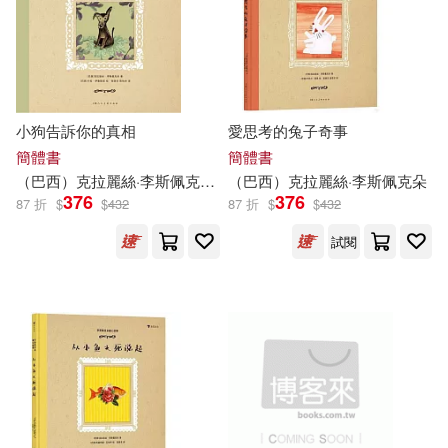
李毓佩(59)
蔣敏玲(59)
本週上市新品(102)
博樂伯樂(371)
本書編委會(58)
中國醫藥科技出版社(357)
電子書
(可複選)
小狗告訴你的真相
愛思考的兔子奇事
英國尤斯伯恩出版公司(58)
warner music(348)
簡體書
簡體書
適合手機平板閱讀(2051)
（巴西）克拉麗絲·
李斯
佩克朵
張曉非
（巴西）克拉麗絲·
李斯
佩克朵
田中芳樹(57)
蔡立宏(56)
376
376
87 折
$
$
432
87 折
$
$
432
外語教學與研究出版社(339)
適合平板閱讀(1026)
試閱
(英)柯南道爾(52)
李叔同(52)
北京大學出版社(316)
免費電子書(30)
梁啟超(51)
中信出版社(305)
英國HIT娛樂公司(50)
其他
(可複選)
譯林出版社(299)
テツ(49)
傅怡釧(48)