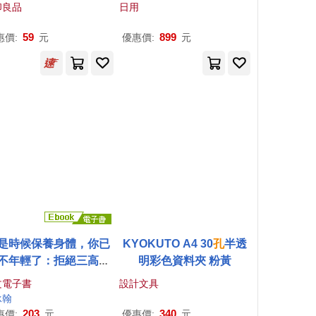
包/箱)
印良品
日用
59
899
惠價:
元
優惠價:
元
是時候保養身體，你已
KYOKUTO A4 30
孔
半透
不年輕了：拒絕三高，
明彩色資料夾 粉黃
離阿茲海默，銀髮族的
文電子書
設計文具
健康日記 (電子書)
承翰
203
340
惠價:
元
優惠價:
元