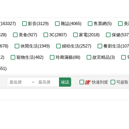
163327)
影音(3129)
雜誌(4065)
售票網(5)
美妝
28)
美食(927)
3C(2807)
家電(2018)
保健(537
78)
休閒生活(1949)
婦幼生活(2527)
餐廚生活(107
2)
寵物生活(482)
玲廊滿藝(88)
故宮精品(3)
51)
快速到貨
可超取
~
確認