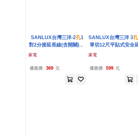
SANLUX台灣三洋-2
孔
1
SANLUX台灣三洋 3
孔
對2分接延長線(含開關)2P
單切12尺平貼式安全
轉向插頭-SYPW-221A
線3.6M SYPW-361C
家電
家電
369
599
優惠價:
元
優惠價:
元