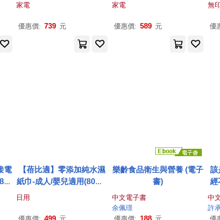
扁插)-4.5米
插頭)-2.7米
家電
家電
無
739
589
優惠價:
元
優惠價:
元
優
接電
【蓓比適】零添加純水濕
樂齡食品衛生與營養 (電子
該
8M
紙巾-成人/嬰兒適用(80抽x
書)
經
12包)
遠
日用
中文電子書
中
余佩璟
許
499
188
優惠價:
元
優惠價:
元
優