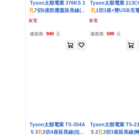
Tyson太順電業 376KS 3
Tyson太順電業 213C
孔
7切6座防塵蓋延長線(斜
孔
1切3座+雙USB充
面開關/拉環扁插)-4.5M
長線(轉向平貼插座)-2.
家電
家電
949
599
優惠價:
元
優惠價:
元
Tyson太順電業 TS-354A
Tyson太順電業 TS-2
S 3
孔
5切4座延長線(拉環
S 2
孔
3切3座延長線(