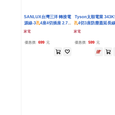
SANLUX台灣三洋 轉接電
Tyson太順電業 343KS
源線-3
孔
4座4切插座 2.7M
孔
4切3座防塵蓋延長線
SYPW-344BA
面開關/拉環扁插)-1.
家電
家電
699
599
優惠價:
元
優惠價:
元