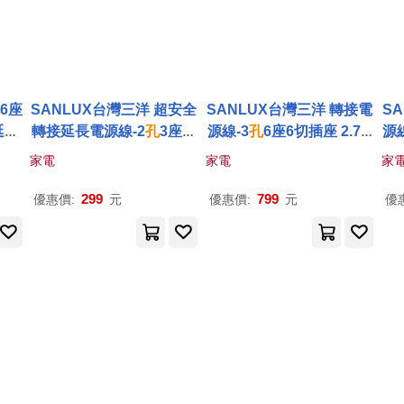
6座
SANLUX台灣三洋 超安全
SANLUX台灣三洋 轉接電
S
延長
轉接延長電源線-2
孔
3座單
源線-3
孔
6座6切插座 2.7M
源線
 白色
切線長1.8M SYPW-231A
SYPW-366BA
家電
家電
家
A
299
799
優惠價:
元
優惠價:
元
優