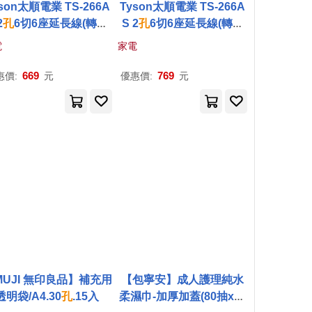
son太順電業 TS-266A
Tyson太順電業 TS-266A
2
孔
6切6座延長線(轉向
S 2
孔
6切6座延長線(轉向
插頭)-2.7米
插頭)-4.5米
電
家電
669
769
惠價:
元
優惠價:
元
MUJI 無印良品】補充用
【包寧安】成人護理純水
透明袋/A4.30
孔
.15入
柔濕巾-加厚加蓋(80抽x12