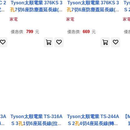
C 2
Tyson太順電業 376KS 3
Tyson太順電業 376KS 3
Ty
電延
孔
7切6座防塵蓋延長線(斜
孔
7切6座防塵蓋延長線(斜
S 
7M
面開關/拉環扁插)-2.7M
面開關/拉環扁插)-1.2M
家電
家電
家
799
669
優惠價:
元
優惠價:
元
優
33A
Tyson太順電業 TS-316A
Tyson太順電業 TS-244A
【
轉向
S 3
孔
1切6座延長線(拉環
S 2
孔
4切4座延長線(轉向