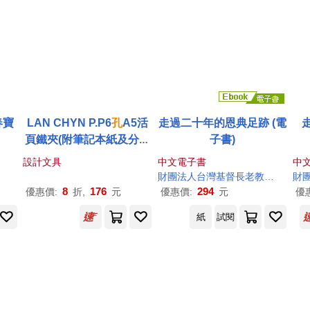
春寶
LAN CHYN P.P6
孔
A5活
走過二十年的恩典足跡 (電
頁鐵夾(附筆記本紙及分段
子書)
卡)/LCWA5-6R 粉紅
設計文具
中文電子書
中
財團法人台灣基督長老教會雙連教會附設新北市私立雙連安養中心
8
176
294
優惠價:
折,
元
優惠價:
元
優
紙
試閱