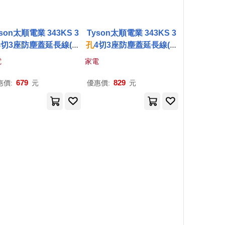
son太順電業 343KS 3
Tyson太順電業 343KS 3
4切3座防塵蓋延長線(斜
孔
4切3座防塵蓋延長線(斜
開關/拉環扁插)-2.7M
面開關/拉環扁插)-4.5M
電
家電
679
829
惠價:
元
優惠價:
元