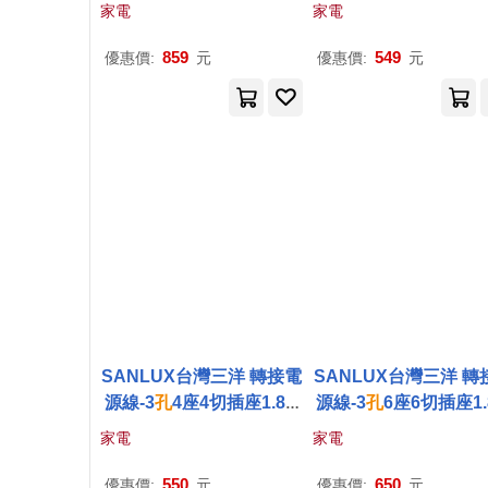
扁插)-4.5米
插頭)-2.7米
家電
家電
859
549
優惠價:
元
優惠價:
元
SANLUX台灣三洋 轉接電
SANLUX台灣三洋 轉
源線-3
孔
4座4切插座1.8M
源線-3
孔
6座6切插座1.
SYPW-344AA
SYPW-366AA
家電
家電
550
650
優惠價:
元
優惠價:
元