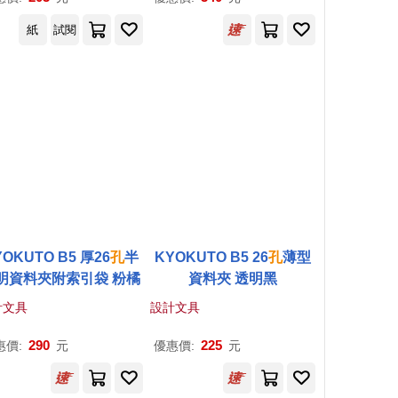
紙
試閱
YOKUTO B5 厚26
孔
半
KYOKUTO B5 26
孔
薄型
明資料夾附索引袋 粉橘
資料夾 透明黑
計文具
設計文具
290
225
惠價:
元
優惠價:
元