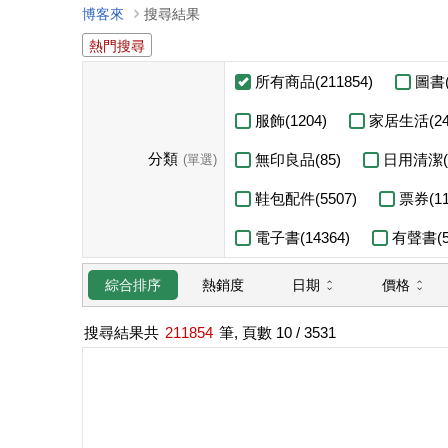
博客來
搜尋結果
熱門搜尋
所有商品(211854)
圖書(
服飾(1204)
家居生活(24
分類
無印良品(85)
日用清潔(6
(單選)
鞋包配件(5507)
票券(11
電子書(14364)
有聲書(5
日期
價格
綜合排序
熱銷度
搜尋結果共
211854
筆, 頁數
10
/ 3531