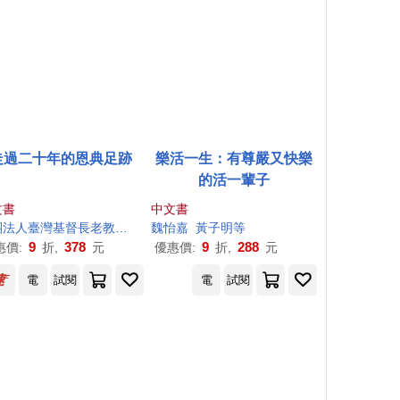
走過二十年的恩典足跡
樂活一生：有尊嚴又快樂
的活一輩子
文書
中文書
財團法人臺灣基督長老教會雙連教會附設新北市私立雙連安養中心
魏怡嘉
黃子明等
9
378
9
288
惠價:
折,
元
優惠價:
折,
元
電
試閱
電
試閱