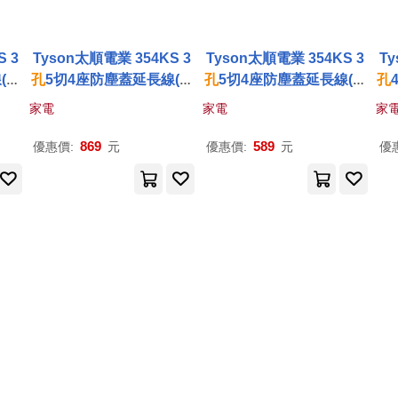
 3
Tyson太順電業 354KS 3
Tyson太順電業 354KS 3
Ty
(斜
孔
5切4座防塵蓋延長線(斜
孔
5切4座防塵蓋延長線(斜
孔
8M
面開關/拉環扁插)-4.5M
面開關/拉環扁插)-1.2M
面
家電
家電
家
869
589
優惠價:
元
優惠價:
元
優