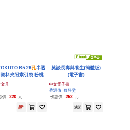
OKUTO B5 26
孔
半透
笑談長壽與養生(簡體版)
明資料夾附索引袋 粉桃
(電子書)
計文具
中文電子書
蔡源佑
蔡靜雯
220
252
惠價:
元
優惠價:
元
試閱