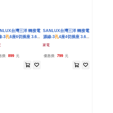
ANLUX台灣三洋 轉接電
SANLUX台灣三洋 轉接電
-3
孔
6座6切插座 3.6M
源線-3
孔
4座4切插座 3.6M
SYPW-366CA
SYPW-344CA
電
家電
899
799
惠價:
元
優惠價:
元