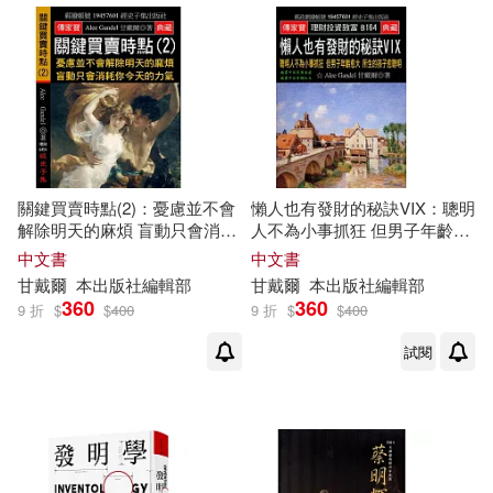
甘開全(2)
Linfair Records Limited(4)
田園都市建築家之會(2)
上海書畫出版社(4)
磯達雄(2)
上海科學技術文獻出版社(4)
關鍵買賣時點(2)：憂慮並不會
懶人也有發財的秘訣VIX：聰明
精算媽咪 珊迪兔(2)
解除明天的麻煩 盲動只會消耗
人不為小事抓狂 但男子年齡愈
你今天的力氣
大 所生的孩子愈聰明
中國發展出版社(4)
中文書
中文書
甘
戴爾
本出版社編輯部
甘
戴爾
本出版社編輯部
約翰．培瑞(2)
360
360
9 折
$
$
400
9 折
$
$
400
中國美術學院出版社(4)
試閱
維若妮卡・史特朗(2)
中國鐵道出版社(4)
羅志仲(2)
羅思容(2)
中央編譯出版社(4)