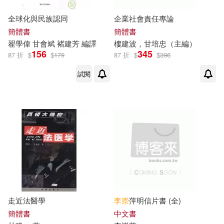
李崇建 (2)
李建中(2)
全球化與民族認同
企業社會責任專論
Universal(5)
三民(5)
簡體書
簡體書
翟學偉
甘
會斌 褚
建
芳 編譯
樓
建
波，
甘
培忠（主編）
李建偉(2)
李承殷(2)
156
345
上海人民出版社(5)
87 折
$
$
179
87 折
$
$
396
試閱
李明泰(2)
李正平(2)
中共中央黨校出版社(5)
李永樂(2)
李瑜青(2)
中國政法大學出版社(5)
李知昂(2)
李霞（主編）(2)
中國法制出版社(5)
杜若蘅(2)
林文煌(2)
中國計畫出版社(5)
五南(5)
林生祥(2)
林育銓(2)
走近法醫學
李崇
萍明信片書 (全)
人民交通出版社(5)
簡體書
中文書