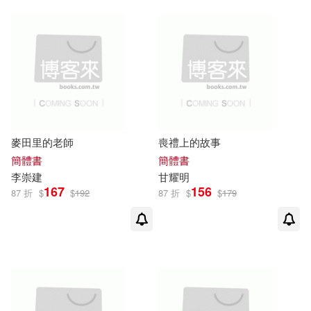
宇文正(2)
安齋哲(2)
GRANUP(6)
寧夏社會科學院(2)
上海科學技術出版社(6)
小平惠一(2)
山崎誠子(2)
中國農業出版社(6)
左東嶺(2)
張佳詩(2)
麥田里的老師
喪禮上的故事
千華駐科技(6)
簡體書
簡體書
張平（主編）(2)
張曉鍾(2)
李崇
建
甘
耀明
167
156
南京大學出版社(6)
87 折
$
$
192
87 折
$
$
179
張觀發(2)
張連文(2)
天津大學出版社(6)
張馨潔(2)
彭宗平(2)
小熊出版(6)
崧博出版(6)
彭文英(2)
彭聖芳(2)