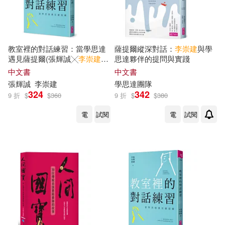
簡媜(3)
蔡裕林(3)
光明日報出版社(10)
薩謬爾．杭亭頓(3)
覃仕林(3)
教室裡的對話練習：當學思達
薩提爾縱深對話：
李崇
建
與學
化學工業出版社(10)
遇見薩提爾(張輝誠╳
李崇
建
作
思達夥伴的提問與實踐
者親簽版)
中文書
中文書
許嘯天(3)
談文勝（主編）(3)
張輝誠
李崇
建
學思達團隊
江西人民出版社(10)
324
342
9 折
$
$
360
9 折
$
$
380
謝奕軒(3)
賴建誠(3)
電
試閱
電
試閱
浙江大學出版社(10)
路吉善(3)
陳青之(3)
高雄市立美術館(10)
高雄市立美術館(3)
IC之音(2)
廣東人民出版社(9)
丁文華，鮑東傑（主編）(2)
易博士出版社(9)