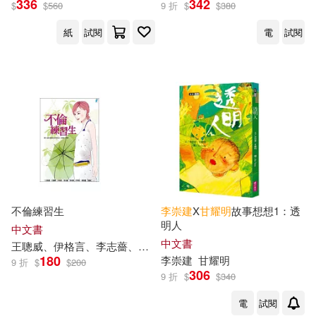
336
342
$
$
560
9 折
$
$
380
紙
試閱
電
試閱
玲廊滿藝(1)
故宮精品(1)
李居明(15)
本書編寫組編(10)
展開
電子書(158)
有聲書(36)
陳深名(10)
李乾朗(9)
出版社
(可複選)
李建軍(9)
李建復(8)
中國建築工業出版社(70)
王崇禮(7)
黃如一(7)
社會科學文獻出版社(61)
凌宗魁(5)
本社編(5)
不倫練習生
李崇
建
X
甘
耀明
故事想想1：透
明人
科學出版社(58)
崧燁文化(46)
展開
中文書
中文書
王聰威、伊格言、李志薔、高翊峰、
甘
耀明
、
李崇
建
、許榮哲、
李明川(5)
葉嘉瑩(5)
180
李崇
建
甘
耀明
9 折
$
$
200
人民出版社(44)
306
9 折
$
$
340
配送方式
(可複選)
蕭楓(5)
陳加昌(5)
電
試閱
中國環境科學出版社(38)