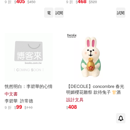
405
468
黎建球(2)
齋藤勝裕(2)
9 折
$
$
450
9 折
$
$
520
中國紡織出版社(3)
電
試閱
試閱
（美）塞奇·羅塞爾(2)
中國言實出版社(3)
(德)赫爾穆特·威利·約斯 (德)克利斯
特爾·卡皮茨基著(1)
中國計量出版社(3)
(日)溝口雄三(1)
(明)張弼(1)
中國財政經濟出版社(3)
(法)埃德加·莫蘭(1)
中國金融出版社(3)
恍然明白：李碧華的心情
【DECOLE】concombre 春光
(美)普雷特(1)
明媚櫻花雛祭 款待兔子
甘
酒
中文書
中山大學出版社(3)
設計文具
李碧華
許常德
99
408
(英)特雷金扎(1)
9 折
$
$
110
$
中醫古籍出版社(3)
(韓)李姬鎬(1)