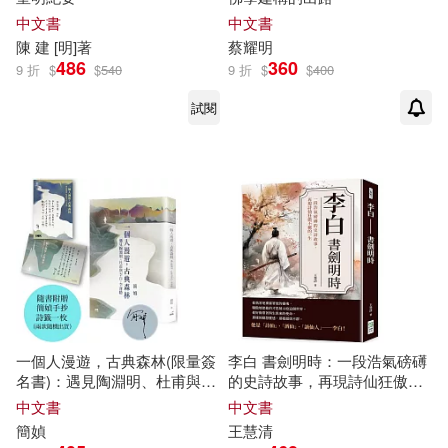
中文書
中文書
陳忠(2)
陳慶元(2)
重慶出版社(4)
陳
建
[
明
]著
蔡
耀明
486
360
9 折
$
$
540
9 折
$
$
400
陳智德(2)
陳果(2)
雲南大學出版社(4)
試閱
韓仁毓(2)
韓守峰(2)
青海人民出版社(4)
高寶(4)
食夢蟹(2)
高博倫(2)
上海社會科學院出版社(3)
黃偉明(2)
黃家祥(2)
中國友誼出版公司(3)
黃小軍（主編）(2)
黃明同(2)
中國文史出版社(3)
一個人漫遊，古典森林(限量簽
李白 書劍明時：一段浩氣磅礡
名書)：遇見陶淵明、杜甫與李
的史詩故事，再現詩仙狂傲不
黃星建(2)
黃春嘉(2)
白、李商隱
羈的一生
中文書
中文書
中國科學技術出版社(3)
簡媜
王慧清