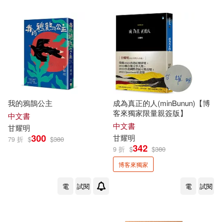
劉燦樑(3)
吳晗(3)
清華大學出版社(16)
電子書
(可複選)
周芬伶(3)
嚴耕（主編）(3)
時報出版(15)
遠流(15)
適合手機平板閱讀(127)
小牛頓科學教育有限公司編輯團隊
(3)
機械工業出版社(14)
適合平板閱讀(31)
張輝誠(3)
徐建明(3)
我的鴉鵲公主
成為真正的人(minBunun)【博
陝西師範大學出版社(14)
客來獨家限量親簽版】
中文書
免費電子書(2)
中文書
徐曉望(3)
愛德華‧摩斯(3)
甘
耀明
300
甘
耀明
中國電力出版社(13)
79 折
$
$
380
342
9 折
$
$
380
朱月華‧墨刻編輯部(3)
其他
(可複選)
博客來獨家
人民日報出版社(13)
電
試閱
電
試閱
李光耀(3)
李娟(3)
現在可購買商品(539)
經濟科學出版社(13)
李崇樹(3)
李振明(3)