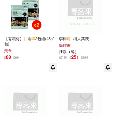
[美]司徒琳 主編(1)
河北大學出版社(3)
[美]張春樹 駱雪倫(1)
河南美術出版社(3)
[美]撒母耳·亨廷頓（SamuelP.Hunti
【有顆梅】
甘
送
李
2包組(45g/
李樹
建
--樹大葉茂
ngton）(1)
灕江出版社(3)
包)
簡體書
美食
汪淏（編）
[美]約翰‧羅貝爾(1)
89
251
$
$
90
87 折
$
$
288
甘肅科學技術出版社(3)
[美]蓋里‧斯蒂芬(1)
murmur(1)
福建美術出版社(3)
禾廣(3)
“中國森林資源核算研究”項目組(1)
線裝書局(3)
臺灣商務(3)
《“兩山”理念：20周年20人談生態
文明建設》編輯委員會(1)
蘭州大學出版社(3)
《光明日報報道的新疆生產建設兵