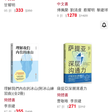
教文明)(三冊套書)
中國經濟出版社(8)
中文書
甘
耀明
333
傅佩榮
劉清虔
蔡
耀明
黎
建
球
95 折
$
$
350
傑弗瑞・楊(2)
劉保國(2)
1278
9 折
$
$
1420
人類智庫(8)
可澄音樂(8)
劉基（主編）(2)
劉必榮(2)
墨刻(8)
愛播聽書FM(8)
劉經偉，劉偉傑等(2)
文物出版社(8)
未來出版(8)
卞鷹（主編）(2)
長江出版社(8)
中信出版社(7)
吳文浩，蘇珊 著張宇光，朱晉平 主
編(2)
中國地質大學出版社(7)
理解我們內在的冰山(附冰山練
薩提亞深層溝通力
吳日騰(2)
呂文林(2)
習曲)(全2冊)
中國書籍出版社(7)
簡體書
簡體書
曹敬唯
李崇
建
周瓊，杜香玉(2)
271
李崇
建
87 折
$
$
312
中華書局(7)
九州出版社(7)
355
87 折
$
$
408