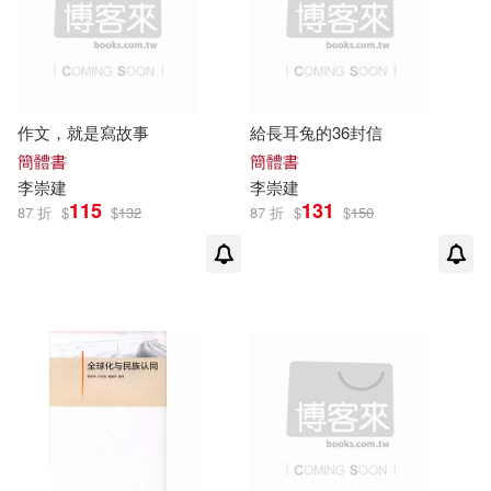
布克文化(6)
東方出版社(6)
徐哲（主編）(2)
徐國能(2)
水滴文化(6)
法律出版社(6)
徐宗懋圖文館(2)
作文，就是寫故事
給長耳兔的36封信
海南出版社(6)
海洋出版社(6)
簡體書
簡體書
愛德溫．勒斐佛(2)
李崇
建
李崇
建
115
131
秀威資訊(6)
紫禁城出版社(6)
87 折
$
$
132
87 折
$
$
150
摩訶甘達勇長老(2)
文海模(2)
華研(6)
於曉雷(2)
西南交通大學出版社(6)
日本Newton Press(2)
遠足文化(6)
本書編寫組(2)
李俊穎(2)
高等教育出版社(6)