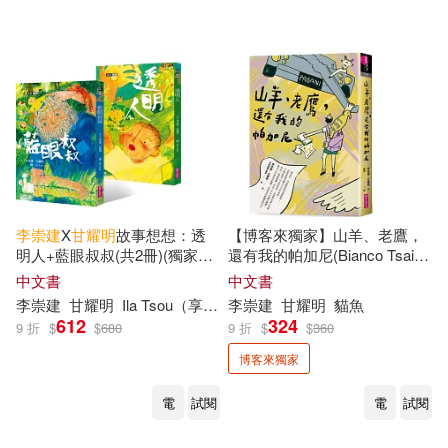
可超商取貨(1706)
（新加坡）李光耀(5)
寶瓶文化(36)
可海外宅配(1696)
史黛邦卡．薛甘妮諾娃(4)
中國林業出版社(22)
可港澳店取(1664)
尉陳(4)
張詩亞(4)
親子天下(22)
可新加坡店取(1640)
本社(4)
李慧敏(4)
李崇
建
X
甘
耀明
故事想想：透
【博客來獨家】山羊、老鷹，
中國社會科學出版社(21)
明人+藍眼叔叔(共2冊)(獨家親
還有我的帕加尼(Bianco Tsai設
可菲律賓店取(1668)
簽版)
計書衣版)
李清志(4)
杜志建（主編）(4)
中文書
中文書
新世界出版社(21)
李崇
建
甘
耀明
Ila Tsou（享想）
李崇
建
甘
耀明
貓魚
612
324
9 折
$
$
680
9 折
$
$
360
烽火戲諸侯(4)
甘雪冰(4)
上市日期
(可複選)
北京大學出版社(16)
博客來獨家
羅潔尹、林佳禾(4)
傅小凡(3)
電
試閱
電
試閱
本週上市新品(1)
天津楊柳青畫社(16)