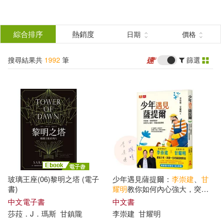
搜
尋
分類
綜合排序
熱銷度
日期
價格
(單選)
結
搜尋結果共
1992
筆
篩選
圖書(1628)
所有商品(1992)
果
影音(54)
雜誌(12)
篩
選
美食(3)
家電(3)
展開
作者
(可複選)
設計文具(5)
休閒生活(15)
玻璃王座(06)黎明之塔 (電子
少年遇見薩提爾：
李崇
建
、
甘
婦幼生活(4)
鞋包配件(70)
李崇建(60)
甘耀明(52)
書)
耀明
教你如何內心強大，突破
成長困境(限量雙作家簽名版)
中文電子書
中文書
莎菈．J．瑪斯
甘
鎮隴
李崇
建
甘
耀明
票券(1)
寵物生活(1)
何建明(21)
李曉明(16)