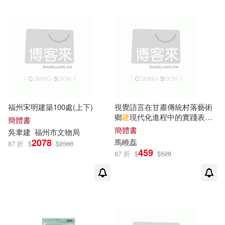
北京工業大學出版社(3)
A．S．希區考克(1)
合肥工業大學出版社(3)
Insights(1)
Kelly Lee(1)
大千(3)
大塊文化(3)
NoMaDoS 建築創作團隊(1)
大連理工大學出版社(3)
福州宋明建築100處(上下)
視覺語言在甘肅傳統村落藝術
Walis Nokan(1)
[元]王與(1)
鄉
建
現代化進程中的實踐表現
簡體書
小牛頓(3)
山東人民出版社(3)
研究
簡體書
吳聿
建
福州市文物局
2078
馬曉磊
[德]漢內洛蕾·克里斯(1)
87 折
$
$
2388
459
87 折
$
$
528
山東大學出版社(3)
東立(3)
[美]丹尼爾‧埃斯蒂 安德魯‧溫斯頓(1)
樂律(3)
汕頭大學出版社(3)
[美]加恩等(1)
江西科學技術出版社(3)