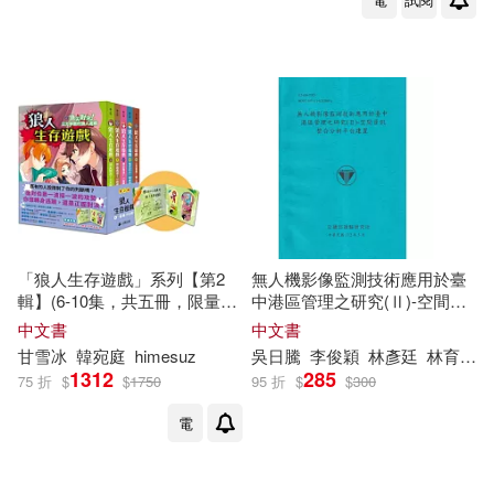
江西美術出版社(5)
王仲穎等(2)
王兵團(2)
清涼音文化(5)
王毅，蘇利陽等(2)
王海威(2)
湖南人民出版社(5)
滾石(5)
王耘(2)
王龍(2)
玉山社(5)
福建人民出版社(5)
珍妮・克露斯克(2)
經濟管理出版社(5)
「狼人生存遊戲」系列【第2
無人機影像監測技術應用於臺
輯】(6-10集，共五冊，限量加
中港區管理之研究(Ⅱ)-空間資
環境保護部環境與經濟政策研究中
贈「作繪者印簽小卡+心機狼人
訊整合分析平台建置[112藍]
中文書
中文書
心(2)
西南財經大學出版社(5)
透明書籤2款」)
甘
雪冰
韓宛庭
himesuz
吳日騰
李俊穎
林彥廷
林育銓
1312
285
75 折
$
$
1750
95 折
$
$
300
甘志國(2)
甘智榮（主編）(2)
首都師範大學出版社(5)
電
甘翊萱(2)
甘鈞（主編）(2)
黃山書社(5)