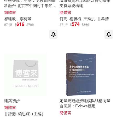
生態智匯：生態文明教育的學
城市缺資料流域防洪排澇決策
ランティス(2)
三聯(2)
科融合-北京市中關村中學知春
支持系統構建
いつきみずほ(1)
分校生態文明課程
簡體書
簡體書
上海三聯書店(2)
祁
建
欣，李梅等
何亮
楊勝梅
王延洪
甘
孝清
616
574
87 折
$
$
708
87 折
$
$
660
ながえSTYLE(1)
上海交通大學出版社(2)
スタジオワーク (Studio Work )(1)
上海大學出版社(2)
丁亞平（主編）(1)
丁勤華(1)
上海書店出版社(2)
丁建國(1)
三聯出版社(1)
上海譯文出版社(2)
上善若水CEO(1)
中共黨史出版社(2)
建築初步
定量宏觀經濟建模與結構向量
上海市城市綜合管理事務中心，上
自回歸：Eviews應用
簡體書
海市城市建設設計研究總院（集
中南大學出版社(2)
簡體書
甘
詩源
賴思
耀
（主編）
團）有限公司(1)