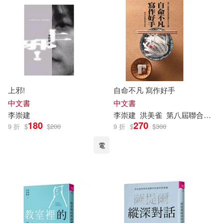
作者/演唱/譯/編/繪(2)
同濟大學出版社(12)
李明(3)
林之滿(3)
價格
-
商務印書館(12)
範圍
浙江大學中國古代書畫研究中心(3)
廈門大學出版社(12)
燕山刀客(3)
上邪!
自命不凡 寫作好手
海峽文藝出版社(12)
中文書
中文書
李崇
建
李崇
建
洪美雀
第八屆聯合盃作文大賽優勝同學
王曉麗（主編）(3)
180
270
9 折
$
$
200
9 折
$
$
300
聯經出版公司(12)
電
甘信廣（主編）(3)
甘大勇(3)
中國水利水電出版社(11)
甘戴爾(3)
天下文化(11)
生態環境部環境與經濟政策研究中
心(3)
華中科技大學出版社(11)