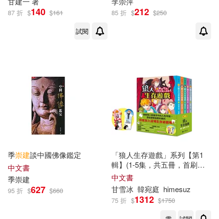
甘
建
一 著
李崇
萍
柳肅(2)
格諾特‧明克(2)
140
212
87 折
$
$
161
85 折
$
$
250
人民文學出版社(5)
試閱
森森Sen(2)
楊子儀(2)
四川大學出版社(5)
楊富閔(2)
楊明(2)
外文出版社(5)
天下雜誌(5)
樊陽程(2)
江尻憲泰(2)
天津人民美術出版社(5)
沈滿洪(2)
沈雲都，楊瓊珍(2)
文匯出版社(5)
洪維屏(2)
溫尹嫦(2)
季
崇
建
談中國佛像鑑定
「狼人生存遊戲」系列【第1
江蘇鳳凰科學技術出版社(5)
輯】(1-5集，共五冊，首刷限
中文書
量加贈「嗷嗚狼人透明書籤2
中文書
季
崇
建
漢寶德(2)
潘志輝（編繪）(2)
款」)
627
甘
雪冰
韓宛庭
himesuz
95 折
$
$
660
江西教育出版社(5)
1312
75 折
$
$
1750
潘谷西(2)
牛奶杰(2)
電
試閱