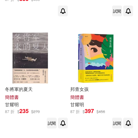
周發源（主編）(2)
試閱
人民郵電出版社(7)
和田浩一(2)
唐元鵬(2)
國家行政學院出版社(7)
喬忠延(2)
喬恩．塔弗(2)
寧夏人民出版社(7)
國崎信江(2)
大場隆博(2)
東南大學出版社(7)
大江忍(2)
姜晨光（主編）(2)
冬將軍的夏天
邦查女孩
柿子文化(7)
簡體書
簡體書
孟飛(2)
孫以濬等(2)
甘
耀明
甘
耀明
武漢大學出版社(7)
235
397
87 折
$
$
270
87 折
$
$
456
孫寶林(2)
學思達團隊(2)
試閱
試閱
江蘇人民出版社(7)