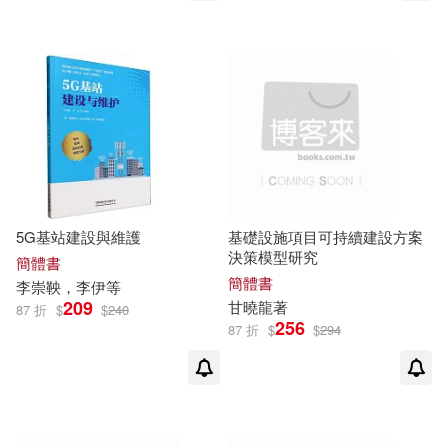
中共上海市崇明區委黨史研究室編
中央文獻出版社(2)
(1)
中共中央國務院(1)
中州古籍出版社(2)
中共中央組織部黨員教育中心組織
中文在線(2)
人人出版(2)
編寫(1)
中共中央黨史研究室第一研究部(1)
人民美術出版社(2)
5G基站建設與維護
基礎設施項目可持續建設方案
中共北京市朝陽區委組織部，中共
決策模型研究
簡體書
作家出版社(2)
先覺(2)
北京市朝陽區委老幹部局，北京市
簡體書
李崇
鞅，李伊等
朝陽區高層次人才服務(1)
209
甘
曉龍著
87 折
$
$
240
八旗文化(2)
北京出版社(2)
256
87 折
$
$
294
中共廈門市委文明辦編(1)
北京圖書館出版社(2)
中共廣東省委黨校（廣東行政學
院）編，藍強（主編）(1)