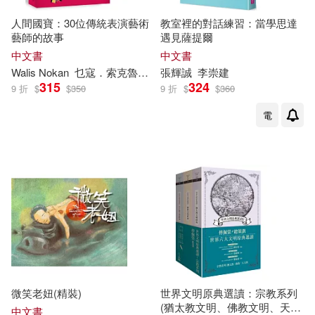
中國生態文明研究與促進會(2)
生活‧讀書‧新知三聯書店(9)
人間國寶：30位傳統表演藝術
教室裡的對話練習：當學思達
藝師的故事
遇見薩提爾
中央文明辦(2)
中文書
中文書
知識產權出版社(9)
Walis Nokan
乜寇．索克魯曼
凌煙
張輝誠
劉崇鳳
李崇
吳曉樂
建
周芬伶
崔舜
315
324
中華人民共和國國務院新聞辦公室
9 折
$
$
350
9 折
$
$
360
(2)
複刻文化(9)
電
中華人民共和國國務院新聞辦公室
發布(2)
電子工業出版社(9)
丹妮拉．羅斯(2)
何宇軒(2)
上海古籍出版社(8)
俞建峰(2)
傅京燕(2)
中國人民大學出版社(8)
傅佩榮(2)
傅蒼松(2)
中國建材工業出版社(8)
微笑老妞(精裝)
世界文明原典選讀：宗教系列
(猶太教文明、佛教文明、天主
傑夫．偉特斯勒(2)
中文書