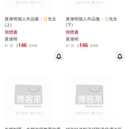
團》編委會(1)
蘭臺網路(3)
《北京建築大學校史簡明讀物》編
黃偉明個人作品集：
甘
先生
黃偉明個人作品集：
甘
先生
委會(1)
遼寧人民出版社(3)
鏡好聽(3)
(上)
(下)
簡體書
簡體書
《十八大以來生態文明體制改革的
進展(1)
黃偉明
黃偉明
雲南人民出版社(3)
146
146
87 折
$
$
168
87 折
$
$
168
《崇明年鑒》編纂委員會(1)
雲南科技出版社(3)
《打開福建·三明卷》編委會（編）
(1)
鷺江出版社(3)
《甘肅省公路建設項目房建工程施
工標準化指南(試行)》編寫組(1)
SONY MUSIC(2)
《生態丹青-生態文明建設典型案
例》編寫組（編）(1)
Warner Classics(2)
「羌塘高原國家生態文明建設區可
持續發展戰略研究」項目組(1)