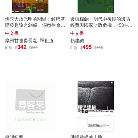
安徽文藝出版社(4)
詹姆斯．坎貝爾(2)
謝裕民(2)
佛陀大放光明的關鍵：解密基
邊鎮糧餉：明代中後期的邊防
小漫遊文化(4)
尖端(4)
礎發趣論之24緣，洞悉生命運
經費與國家財政危機，1531-
作的規則
1602
路易斯‧達奈爾(2)
邢福增(2)
中文書
中文書
復旦大學出版社(4)
摩訶
甘
達勇長老
釋祖道
賴
建
誠
342
495
9 折
$
$
380
9 折
$
$
550
郇慶治(2)
郭樹清(2)
新華出版社(4)
鄭毓煌(2)
錢正雄(2)
武漢理工大學出版社(4)
鍾玲(2)
閆耀明(2)
甘肅人民出版社(4)
閻建濱(2)
經史子集(4)
臉譜(4)
阿宅地產顧問（蕭大立）(2)
財經錢線文化有限公司(4)
皇明紀要
佛學建構的出路