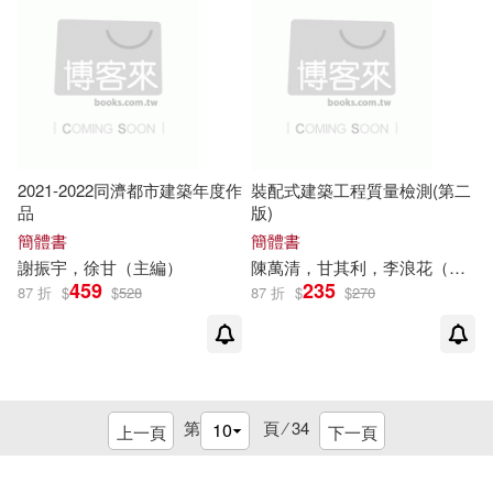
北京工藝美術出版社(2)
中共廣東省委黨校，廣東行政學院
(1)
北京師範大學出版社(2)
中共永濟市委黨史研究室(1)
北京理工大學出版社(2)
中共福州市委黨校（福州市行政學
院）(1)
2021-2022同濟都市建築年度作
裝配式建築工程質量檢測(第二
北京美術攝影出版社(2)
中國南方電網有限責任公司基建部
品
版)
組編(1)
簡體書
簡體書
謝振宇，徐
甘
（主編）
陳萬清，
甘
其利，李浪花（主編）
北京聯合出版公司(2)
中國地圖出版社(1)
459
235
87 折
$
$
528
87 折
$
$
270
印刷工業出版社(2)
中國工程院“生態文明建設若干戰略
問題研究（二期）”項目研究組(1)
台中市立大墩文化中心(2)
中國工程院「生態文明建設若干戰
第
頁 ⁄
34
略問題研究」項目研究組編(1)
上一頁
下一頁
台海出版社(2)
台灣東販(2)
中國建築標准設計研究院組織(1)