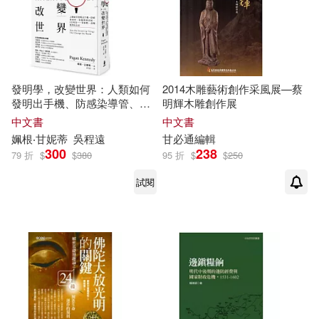
胖胖樹 王瑞閔(2)
苗棣(2)
交通部運輸研究所(4)
英國UK公司(2)
出色文化(4)
印刻(4)
發明學，改變世界：人類如何
2014木雕藝術創作采風展—蔡
莎菈．J．瑪斯(2)
莫澄(2)
發明出手機、防感染導管、電
明輝木雕創作展
原點(4)
腦搜尋系統、3D列印……等事
中文書
中文書
物，改變我們的生活
落合伸光(2)
姵根‧
甘
妮蒂
吳程遠
甘
必通編輯
台北市政府客家事務委員會(4)
300
238
79 折
$
$
380
95 折
$
$
250
葛瑞格里．莫恩(2)
蔡耀明(2)
試閱
台灣學生書局(4)
蔣亞妮(2)
薩斯基亞．格溫(2)
吉林出版集團有限責任公司(4)
蘇丹(2)
褚振文(2)
學苑出版社(4)
言叔夏(2)
許閔淳(2)