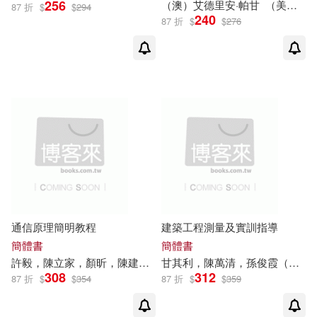
256
（澳）艾德里安·帕
甘
（美）喬治·雷斯特雷波
87 折
$
$
294
240
上海市藝術學科德育協同研究中心
87 折
$
$
276
中國傳媒大學出版社(2)
(1)
上海書畫出版社 編(1)
中國商務出版社(2)
上海現代建築設計集團有限公司 編
中國商業出版社(2)
著(1)
上海精神文明建設委員會辦公室(1)
中國國際廣播出版社(2)
上醫治國(1)
下田一太(1)
中國廣播電視出版社(2)
通信原理簡明教程
建築工程測量及實訓指導
中共一大紀念館(1)
中國書店(2)
簡體書
簡體書
許毅，陳立家，顏昕，陳建軍，
甘
甘
浪雄，汪祥莉（編）
其利，陳萬清，孫俊霞（主編）
308
312
87 折
$
$
354
87 折
$
$
359
中共上海市崇明區委黨史研究室(1)
中國檢察出版社(2)