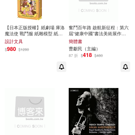
(1)
台灣知識庫(1)
台聖(1)
劉燁(1)
卓瑩(1)
吉林攝影出版社(1)
【日本正版授權】紙劇場 庫洛
奮鬥百年路 啟航新征程：第六
魔法使 戰鬥服 紙雕模型 紙模
屆“健康中國”書法美術展作品
吳強(1)
型 立體模型 木之本櫻 PAPER
集
設計文具
簡體書
吉林美術出版社(1)
THEATER
980
曹獻民（主編）
$
$
1280
418
87 折
$
$
480
吳征，(法)伯蓋姆 編著(1)
商周出版(1)
周公子(1)
周錫冰(1)
四川大學出版社(1)
啃哥張弛(1)
善存老師(1)
四川科學技術出版社(1)
國際腳鬥士協會(1)
坂本幸(1)
國防工業出版社(1)
夏海公司(1)
大坤編輯部(1)