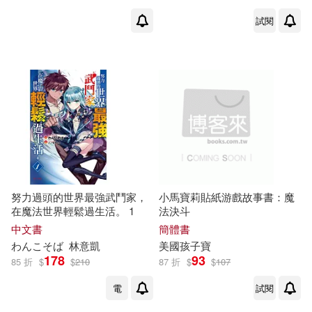
高寶(1)
鴻漸文化(1)
試閱
阿酒先生，廖家樂(1)
麥浩斯(1)
陳小玉(1)
陳希夷(1)
黃金屋文化-綜合(1)
陳志軍(1)
陳志軍 譯(1)
陳美賢(1)
陳金全(1)
努力過頭的世界最強武鬥家，
小馬寶莉貼紙游戲故事書：魔
在魔法世界輕鬆過生活。 1
法決斗
陳金全，郭亮（主編）(1)
中文書
簡體書
わんこそば
林意凱
美國孩子寶
陳韋翰(1)
霍吉淑(1)
178
93
85 折
$
$
210
87 折
$
$
107
電
試閱
響哥（曹暉）(1)
馬勒(1)