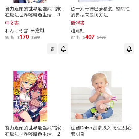
經濟科學出版社(1)
努力過頭的世界最強武鬥家，
從一到哥德巴赫猜想--整除性
聯合國糧食及農業組織(1)
在魔法世界輕鬆過生活。 3
的典型問題與方法
華中科技大學出版社(1)
中文書
簡體書
わんこそば
林意凱
趙建紅
胡志明等(1)
良文育成(1)
170
407
85 折
$
$
200
87 折
$
$
468
萬里機構(1)
蘭陽戲劇團(1)
電
莊正文(1)
葉凡(1)
誠文堂新光社(1)
葉根友(1)
董立榮 編著(1)
譯林出版社(1)
蓋瑞．貝克(1)
蔣光宇(1)
財團法人法鼓山文教基金會-法鼓文
化(1)
蘇西．葛希曼(1)
貴州人民出版社(1)
買動漫(1)
蘭陽戲劇團(1)
蟲哥，劉暢(1)
努力過頭的世界最強武鬥家，
法國Dolce 甜夢系列-粉紅甜心
連環畫出版社(1)
在魔法世界輕鬆過生活。 2
弗明哥