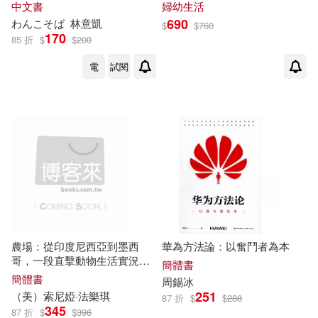
中文書
婦幼生活
讓(1)
趙偉(1)
690
わんこそば
林意凱
$
$
760
遼寧師範大學出版社(1)
170
85 折
$
$
200
趙建紅(1)
趙鵬宇(1)
電
試閱
遼寧科學技術出版社(1)
邱一平(1)
邱彰(1)
采藝出版(1)
銀河文化(1)
郝菲菲，王興輝(1)
鄒瑚瑩(1)
長江文藝出版社(1)
鄧濤(1)
鄭權，姜銘澤(1)
陝西人民教育出版社(1)
重慶漫想族(1)
野元千寿子(1)
雲南大學出版社(1)
農場：從印度尼西亞到墨西
華為方法論：以奮鬥者為本
哥，一段直擊動物生活實況的
簡體書
金玄秀(1)
闞男男(1)
震撼之旅
簡體書
周錫冰
非凡出版社(1)
韋伯(1)
251
（美）索尼婭·法樂琪
87 折
$
$
288
345
87 折
$
$
396
阿克塞爾．霍耐特(1)