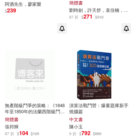
簡體書
阿酒先生，廖家樂
張邦輝(1)
彬哥看盤(1)
239
劉時劍，許天舒，袁佳楠，傅志勇
$
小熊出版(1)
小角落文化(1)
271
87 折
$
$
312
彭浚翃、陳玥灃(1)
小麥文化(1)
尖端(1)
彼德.哥仙迪諾(1)
崧博出版(1)
愛犬の友編集部(1)
廣東教育出版社(1)
愛犬之友編集部(1)
成正心(1)
廣東新世紀出版社(1)
戴維達·H.艾薩克斯(1)
無產階級鬥爭的策略：《1848
演算法戰鬥營：爆量題庫新手
廣西科學技術出版社(1)
年至1850年的法蘭西階級鬥
燒腦篇
爭》新讀
明微居士(1)
易哥(1)
簡體書
中文書
彗智(1)
成都時代出版社(1)
張邦輝
陳小玉
104
792
87 折
$
$
120
9 折
$
$
880