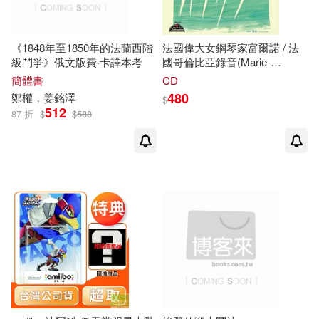
Ondine(1)
PROOF(1)
C‧C動漫社(1)
DK(1)
《1848年至1850年的法蘭西階
法國偉大女鋼琴家富爾諾 / 法
Penguin Group (USA) Inc.(1)
級鬥爭》俄文版費·卡譯本考
國哥倫比亞錄音(Marie-
Therese Fourneau / French
DOG FAN編輯部(1)
F.）(1)
簡體書
CD
Columbia Complete 78rpm
SONY MUSIC(1)
480
鄭權，姜銘澤
$
recordings)
512
87 折
$
$
588
GK爸爸(1)
Jody(1)
Sakuraphon(1)
Signum(1)
MCOO動漫(1)
venus(1)
イカロス出版(1)
PomPomGo朋朋狗．黃嘉文(1)
三民(1)
RUBY可哥(1)
Revenson(1)
上海人民出版社有限責任公司(1)
Taki & Poh(1)
上海科學普及出版社(1)