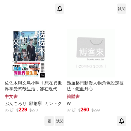
晴天(1)
曹獻民（主編）(1)
成陽出版(1)
新世界出版社(1)
試閱
月藏(1)
朱揚(1)
新月文化(1)
新雅(1)
李同憲(1)
李國權(1)
明日工作室(1)
晨星(1)
李穎(1)
李軍，寫書哥(1)
書泉(1)
朝華出版社(1)
李鋒等編著(1)
林明鋒(1)
楓書坊(1)
橄欖(1)
佐佐木與文鳥小嗶 1 想在異世
熱血格鬥動漫人物角色設定技
界享受悠哉生活，卻在現代被
法：鐵血丹心
林浩暉(1)
林義章(1)
捲入異能戰鬥~魔法少女好像開
中文書
簡體書
武漢大學出版社(1)
始熱身了~(首刷限定版)
ぶんころり
郭蕙寧
カントク
W
柚臻(1)
梁憲初(1)
229
260
85 折
$
$
270
87 折
$
$
299
江蘇少年兒童出版社(1)
電
試閱
梁斗錫(1)
梁聰（主編）(1)