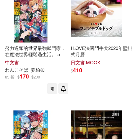
澤伊娜・柯林克-霍普(1)
湖南少年兒童出版社(1)
澤伊娜・柯林克—霍普(1)
湖南師範大學出版社(1)
灌木文化(1)
王凱編著(1)
努力過頭的世界最強武鬥家，
I LOVE法國鬥牛犬2020年壁掛
湖南文藝出版社(1)
在魔法世界輕鬆過生活。 5
式月曆
中文書
日文書.MOOK
王君孺(1)
王士文(1)
410
わんこそば
姜柏如
湖南美術出版社(1)
$
170
85 折
$
$
200
王擎天(1)
王新環(1)
電
漢語大詞典出版社(1)
王曉升(1)
王永福（福哥）(1)
現代出版社(1)
瑞成書局(1)
王澤(1)
王甲乙(1)
生活‧讀書‧新知三聯書店(1)