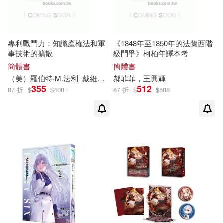
現在可購買商品(360)
Warner Classics(3)
吳承恩(2)
喬納．溫特(2)
作者/演唱/譯/編/繪(4)
ワン・パブリッシング(3)
專利戰鬥力：知識產權法和軍
《1848年至1850年的法蘭西階
事技術的擴散
級鬥爭》柯柏年譯本考
嘉樂頓珠(2)
嚴定暹(2)
價格
-
簡體書
簡體書
一心文化(3)
範圍
（美）羅伯特·M.法利
戴維達·H.艾薩克斯
郝菲菲，王興輝
墨清清(2)
夕薙(2)
355
512
87 折
$
$
408
87 折
$
$
588
上海人民出版社(3)
大坤文化出版社(2)
上海書店出版社(3)
大山峻護(2)
大梁如姬(2)
中信出版社(3)
大耕老師(2)
中國政法大學出版社(3)
威廉・哥倫伍德(2)
人民體育出版社(3)