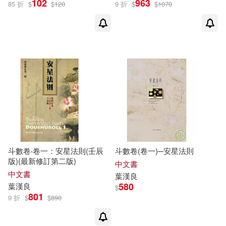
102
963
85 折
$
$
120
9 折
$
$
1070
婦幼生活(64)
餐廚生活(4)
Uryuu Hanako(5)
展開
鞋包配件(18)
寵物生活(2)
桜目禅斗(5)
KARAS押形(4)
出版社
(可複選)
電子書(78)
有聲書(2)
KIN(4)
Kin(4)
東立(31)
人民郵電出版社(17)
カントク(4)
プレジ和尚(4)
悅文社(17)
台灣角川(14)
寫書哥(4)
帕維爾．塔索林(4)
斗數卷‧卷一：安星法則(壬辰
斗數卷(卷一)─安星法則
版)(最新修訂第二版)
三日月(8)
台灣東販(7)
展開
中文書
中文書
葉漢良
河野玄斗(4)
法主堂山人(4)
580
葉漢良
$
武陵出版(7)
Universal(6)
801
9 折
$
$
890
配送方式
(可複選)
Bonbon法鬥哥(3)
世一(6)
布克文化(6)