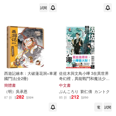
圖(1)
中國地圖出版社(1)
試閱
[法]雷蒙·阿隆（Aron，R.）(1)
中國婦女出版社(1)
[瑞典]邁德森（Madsen(1)
中國宇航出版社(1)
motteke(1)
中國少年兒童出版社(1)
《兒童的科學》編輯部(1)
中國市場出版社(1)
西遊記繪本：大破蓮花洞+車遲
佐佐木與文鳥小嗶 3在異世界
《為民法而斗爭：梁慧星先生七秩
國鬥法(全2冊)
奇幻裡，異能戰鬥和魔法少女
華誕祝壽文集》編委會編(1)
和死亡遊戲都不是我的對手~我
簡體書
中文書
中國旅游出版社(1)
是這麼想的，但局勢變得詭異
（明）吳承恩
ぶんころり
劉仁倩
カントク
起來了~ (首刷附錄版)
282
212
くるわ亜希(1)
87 折
$
$
324
85 折
$
$
250
中國水利水電出版社(1)
電
試閱
オオハ マイコ(1)