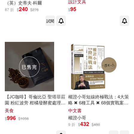
設計文具
（英）史蒂夫·科爾
施振榮(2)
明發(2)
240
95
ネコ・パブリッシング(2)
87 折
$
$
276
$
試閱
曾哥水彩(2)
東篱子(2)
三采(2)
中國法制出版社(2)
林晃(2)
法廣居士(2)
中國華僑出版社(2)
法赫米達・蘇萊曼(2)
中國輕工業出版社(2)
五南(2)
湯鎮瑋(2)
人類智庫(2)
王冠瑋（律師瑋哥）(2)
【JC咖啡】哥倫比亞 聖塔菲莊
權證小哥短線終極戰法：4大策
光明日報出版社(2)
園 粉紅波旁 柑橘發酵蜜處理法
略 ✖ 6種工具 ✖ 68個實戰案
咖啡豆1包│淺焙-半磅(230g)莊
例，手把手教你賺【限量親簽
美食
中文書
王擎天、傑哥、偉賀鈞(2)
園咖啡 新鮮烘焙
版】
996
權證小哥
$
$
1056
化學工業出版社(2)
432
9 折
$
$
480
王明陽(2)
石文安(2)