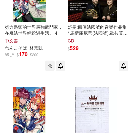
王稚鈞(1)
王立志(1)
百花洲文藝出版社(1)
皇冠(1)
王進喜(1)
理査．波斯納(1)
眾文(1)
知出版(1)
努力過頭的世界最強武鬥家，
舒曼:四個法國號的音樂作品集
在魔法世界輕鬆過生活。 4
/ 馬斯庫尼蒂(法國號),歐拉莫
琚北(1)
瑪吉特．奧爾(1)
(指揮)斯德哥爾摩皇家愛樂管
中文書
CD
知識產權出版社(1)
弦樂團(Schumann:
529
わんこそば
林意凱
$
Konzertstuck for four horns /
170
田珂(1)
盧因誠(1)
85 折
$
$
200
Maskuniitty
福建美術出版社(1)
(horn),Oramo(conductor)Royal
電
Stockholm Philharmonic
程金明(1)
符昌忠(1)
Orchestra)
科學出版社(1)
空庭書苑(1)
米恩(1)
紫色流蘇(1)
米樂文化(1)
紅旗出版社(1)
美國孩子寶(1)
美工社(1)
紫禁城出版社(1)
翁福裕(1)
聖嚴法師(1)