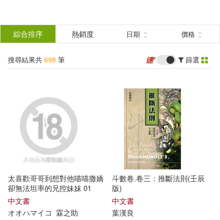
搜
尋
分類
綜合排序
熱銷度
日期
價格
(單選)
結
搜尋結果共
698
筆
篩選
圖書(372)
所有商品(698)
果
影音(20)
雜誌(14)
篩
選
美妝(5)
服飾(1)
展開
作者
(可複選)
家居生活(40)
美食(4)
太喜歡哥哥到想對他喵喵撒嬌
斗數卷.卷三：推斷法則(壬辰
3C(59)
保健(3)
わんこそば(11)
卻無法坦率的兄控妹妹 01
版)
中文書
中文書
オオハマイコ
霖之助
葉漢良
設計文具(9)
休閒生活(3)
ぶんころり(7)
皐月文(6)