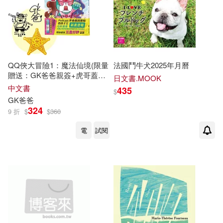
(法)勒布朗(1)
華夏出版社(2)
讀享數位(2)
(法)盧日金內(1)
財經傳訊(2)
遠流(2)
(法)米歇爾‧福柯(1)
QQ俠大冒險1：魔法仙境(限量
法國鬥牛犬2025年月曆
贈送：GK爸爸親簽+虎哥蓋章
釀出版(2)
采實文化(2)
日文書.MOOK
+五芒星黃金徽章刺繡貼)
中文書
435
$
(法)羅曼·羅蘭著(1)
GK爸爸
野人(2)
鳳凰出版社(2)
324
9 折
$
$
360
(法)莫理斯·盧布朗(1)
電
試閱
鶴立(2)
(法)莫里斯·勒布朗(1)
ARTHAUS MUSIK(1)
BIS(1)
Bonbon 法鬥哥(1)
Deutsche Grammophon(1)
CO米工作室(1)