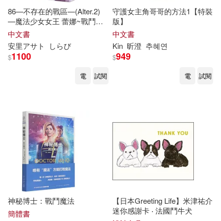
86—不存在的戰區—(Alter.2)
守護女主角哥哥的方法1【特裝
安里アサト(2)
寶哥(2)
—魔法少女女王 蕾娜~戰鬥吧!
版】
北京大學出版社(3)
銀河航行戰艦聖瑪格諾利亞~—
中文書
中文書
特裝版
小林拓已(2)
張光斗(2)
安里アサト
しらび
Kin
昕澄
추혜연
1100
949
北京科學技術出版社(3)
$
$
張增強（寫書哥）(2)
電
試閱
電
試閱
大樂文化(3)
張思宏（Peter哥）(2)
廣西師範大學出版社(3)
張海(2)
張麗瑱（橘子姐）(2)
接力出版社(3)
新星出版社(3)
拉丹・阿卡巴尼亞(2)
漫遊者文化(3)
知青頻道(3)
摩耶美紗樹(2)
新井芳子(2)
神秘博士：戰鬥魔法
【日本Greeting Life】米津祐介
金尉(3)
迷你感謝卡 ‧ 法國鬥牛犬
簡體書