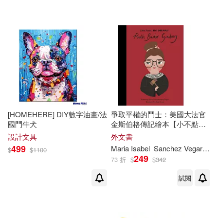
可超商取貨(425)
フジキハルカ(3)
宋希玉(3)
墨刻(5)
崧燁文化(5)
可海外宅配(410)
張鶴(3)
斗田惠美(3)
湖北少年兒童出版社(5)
可港澳店取(390)
柚本悠斗(3)
權證小哥(3)
社會科學文獻出版社(5)
可新加坡店取(388)
法醫劍哥(3)
法雲居士(3)
[HOMEHERE] DIY數字油畫/法
爭取平權的鬥士：美國大法官
聯經出版公司(5)
進源書局(5)
國鬥牛犬
金斯伯格傳記繪本【小不點大
可菲律賓店取(393)
夢想系列】Little People, BIG
王新禧(3)
美國華納公司著(3)
設計文具
外文書
DREAMS: Ruth Bader
金星(5)
電子工業出版社(5)
499
Maria Isabel
Sanchez Vegara
Ju
$
$
1100
Ginsburg
249
73 折
$
$
342
腦哥(3)
葉漢良(3)
上市日期
(可複選)
KARAS押形(4)
試閱
蘇柏斗(3)
賽雷(3)
一個月內上市新品(5)
人民出版社(4)