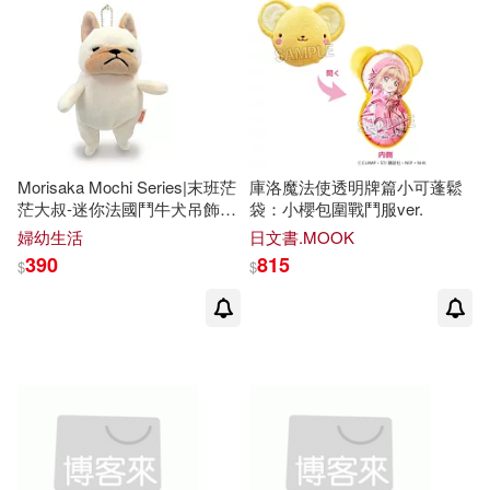
郭亞軍(3)
(法)戈西尼(2)
本週上市新品(3)
人民文學出版社(4)
(漫畫) 深木紹子(2)
台海出版社(4)
堡壘文化(4)
電子書
(可複選)
Children FQ(2)
大坤(4)
大展(4)
Morisaka Mochi Series|末班茫
庫洛魔法使透明牌篇小可蓬鬆
適合手機平板閱讀(41)
茫大叔-迷你法國鬥牛犬吊飾
袋：小櫻包圍戰鬥服ver.
Maria Isabel(2)
(奶油白)
婦幼生活
日文書.MOOK
天津楊柳青畫社(4)
適合平板閱讀(37)
390
815
$
$
Pichiko Sachihime(2)
時報出版(4)
法律出版社(4)
免費電子書(1)
Sanchez Vegara(2)
複刻文化(4)
講談社(4)
中島華徒季(2)
亞流斗(2)
其他
(可複選)
遼寧人民出版社(4)
Ingram(3)
克萊妮Kliney(2)
叮噹哥(2)