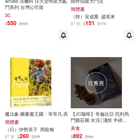
amiibo 法爾科 任天堂明星大亂
綠野仙蹤大鬥法
鬥系列 台灣公司貨
Vagnon編輯團隊(1)
W(1)
簡體書
3C
上硯(1)
世潮(1)
（韓）安成熏
趙英來
550
151
$
$
690
87 折
$
$
174
[日]小林斗盫(1)
世界知識出版社(1)
世茂(1)
[法]勒蓋納（Michel Lequenne）(1)
中國人口出版社(1)
[法]奧齊亞 拉布爾代特 馬朗方(1)
中國人民公安大學出版社(1)
[法]布達讓(1)
中國人民大學出版社(1)
[法]布魯諾‧莫朗迪（Bruno Morand
i）攝影 何漫 撰文(1)
中國人民解放軍出版社(1)
魔法象·圖畫書王國：哥哥凡·高
【JC咖啡】哥倫比亞 托利馬
鬥雞莊園 水洗│淺焙 半磅
簡體書
[法]杜爾哥(1)
(230g)-咖啡豆(精品咖啡 新鮮
美食
中國國際廣播出版社(1)
（日）伊勢英子
周龍梅
烘焙)
260
892
87 折
$
$
299
$
$
944
[法]貝爾當‧桑帝尼 文 貝爾當‧哥地尼