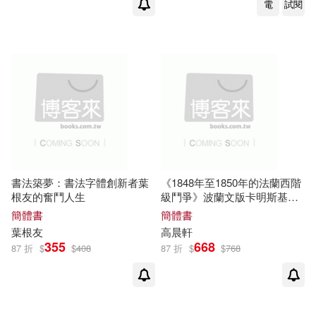
電
試閱
北京聯合出版公司(2)
筧將英(2)
維內齊雅・珀特(2)
匯識教育出版社(2)
董如軍(2)
蔡政奮(2)
台灣圖博之友會(2)
譚自安(2)
吉林出版集團有限責任公司(2)
趙思語・李曉萍・墨刻編輯部(2)
和平國際(2)
商務印書館(2)
書法築夢：書法字體創新者葉
《1848年至1850年的法蘭西階
根友的奮鬥人生
級鬥爭》波蘭文版卡明斯基譯
迎夏生(2)
門司雪(2)
本考
簡體書
簡體書
國立陽明交通大學出版社(2)
葉根友
高晨軒
355
668
87 折
$
$
408
87 折
$
$
768
陳秉超(2)
雅曼婷・美萊特(2)
圓方出版社(2)
大是文化(2)
馬克思(2)
麻々原絵里依(2)
好優文化(2)
新書館(2)