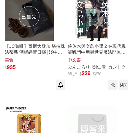
中谷彰宏(1)
串間美千惠(1)
中央編譯出版社(1)
典藏閣(1)
了然山人(1)
伊恩．萊斯里(1)
北京理工大學出版社(1)
佐維(1)
傑哥(1)
【JC咖啡】哥斯大黎加 塔拉珠
佐佐木與文鳥小嗶 2 在現代異
北京體育大學出版社(1)
法蒂瑪 酒桶靜置日曬│淺中焙
能戰鬥中用異世界魔法開無雙
半磅(230g) - 咖啡豆 (莊園咖啡
後，魔法少女就來踢館了~難道
美食
中文書
克瓦米．安東尼．阿皮亞(1)
新鮮烘焙)
要參加死亡遊戲嗎?~ (首刷附
935
ぶんころり
劉仁倩
カントク
$
北方婦女兒童出版社(1)
錄版)
229
85 折
$
$
270
全國腳斗士大宗推廣委員會 審定(1)
電
試閱
北星(1)
博客來網路書店(1)
劉偉(1)
劉國良(1)
博思智庫(1)
博樂伯樂(1)
劉天一(1)
博碩(1)
双美生活文創(1)
劉時劍，許天舒，袁佳楠，傅志勇