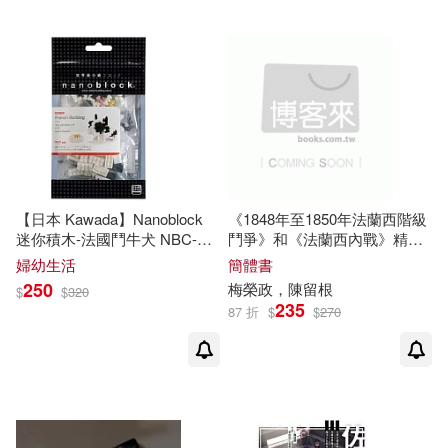
中國科學技術出版社(1)
オオハマイコ(1)
ルボ(1)
中國紡織出版社(1)
一個女人(1)
一樹(1)
中國經濟出版社(1)
七月晴(1)
三浦浩子(1)
中國美術學院出版社(1)
【日本 Kawada】Nanoblock
《1848年至1850年法蘭西階級
三田誠(1)
迷你積木-法國鬥牛犬 NBC-
鬥爭》和《法蘭西內戰》精學
中國計量出版社(1)
197
導讀
婦幼生活
簡體書
250
梅榮政，陳留根
上海美術電影制片廠(1)
$
$
320
235
中國農業出版社(1)
87 折
$
$
270
上海美術電影制片廠著(1)
中國鐵道出版社(1)
中國地圖出版社出版發行(1)
中國青年出版社(1)