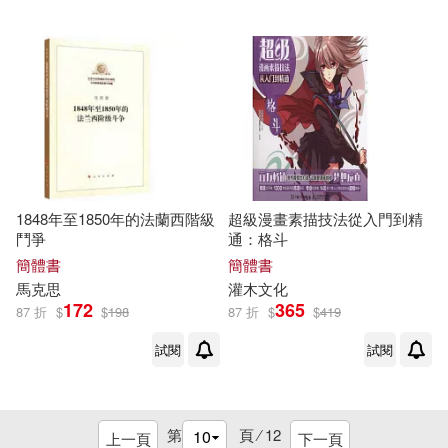
馬小新，斌哥（主編）(1)
馬志宇(1)
馮露(1)
高晨軒(1)
高章欽(1)
1848年至1850年的法蘭西階級
超級漫畫素描技法從入門到精
高翔著(1)
魏峰 編著(1)
鬥爭
通：格斗
簡體書
簡體書
黃傑齊（花輪哥）(1)
馬克思
灌木文化
172
365
87 折
$
$
198
87 折
$
$
419
黃光畬(1)
黃志堅(1)
試閱
試閱
黃盛璘(1)
黃錦銘(1)
第
頁 ⁄
12
上一頁
下一頁