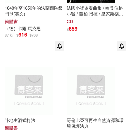
外語教學與研究出版社(1)
1848年至1850年的法蘭西階級
法國小號協奏曲集 / 哈登伯格
孫麗珊(1)
寇伯雷(1)
鬥爭(英文)
小號 / 蓋柏 指揮 / 皇家斯德哥
夢田小筑(1)
大地地理(1)
爾摩愛樂管弦樂團 (SACD)
簡體書
CD
(Hakan Hardenberger / French
659
（德）卡爾·馬克思
$
寫作哥(1)
尚德君(1)
Trumpet Concertos (SACD))
616
87 折
$
$
708
大塊文化(1)
大寫出版(1)
尼爾・蓋曼(1)
廖俊鴻 繪(1)
天地出版社(1)
廣末沙織(1)
張世賢(1)
天津華文天下圖書有限公司(1)
張泉春，斌哥（主編）(1)
安徽教育出版社(1)
張秋生(1)
張笑恆(1)
安與凱淇工作室(1)
寰宇(1)
張耀文(1)
張菱兒(1)
斗地主酒式打法
哥倫比亞可再生自然資源和環
境保護法典
小果文創(1)
小漫遊文化(1)
簡體書