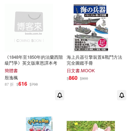
黃旭初(2)
方言文化(2)
曼尼文化(2)
（德）赫爾曼·康特洛維茨(2)
東方出版社(2)
（日）斗使(2)
浙江教育出版社(2)
《1848年至1850年的法蘭西階
海上兵器引擎裝置&戰鬥方法
（日）稻盛和夫(2)
級鬥爭》英文版庫恩譯本考
完全圖鑑手冊
海豚出版社(2)
簡體書
日文書.MOOK
860
殷逸楓
$
$
900
（法）弗樂·斗蓋(2)
616
87 折
$
$
708
湖北美術出版社(2)
漢欣(2)
（法）法布爾(2)
灕江出版社(2)
獨立作家(2)
(德)康特洛維茨(1)
群眾出版社(2)
致良(2)