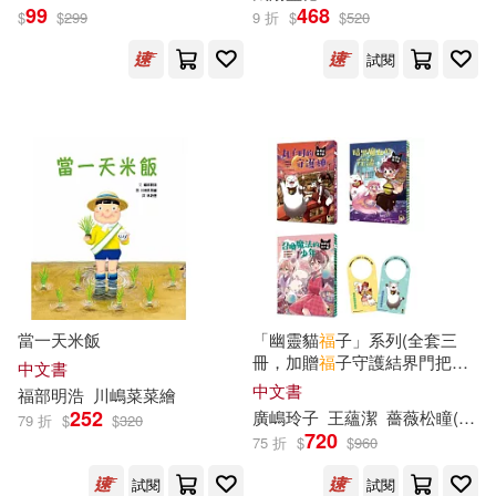
99
468
$
$
299
9 折
$
$
520
みやこかしわ(18)
親子天下(71)
試閱
國友やすゆき(18)
宋福聚(18)
中國物資出版社(70)
岳印(18)
昼熊(18)
中國經濟出版社(70)
李健(18)
福徳紗織(18)
四川少年兒童出版社(70)
黃春長(18)
こみつじょう(17)
知識產權出版社(70)
蓋亞(70)
當一天米飯
「幽靈貓
福
子」系列(全套三
冊，加贈
福
子守護結界門把掛
みずの雪見(17)
アオイ(17)
中文書
牌)
中國林業出版社(68)
中文書
福
部明浩
川嶋菜菜繪
252
廣嶋玲子
王蘊潔
薔薇松瞳(バラマツ ヒトミ)
79 折
$
$
320
ナタココ(17)
伍美珍(17)
720
75 折
$
$
960
大塊文化(68)
木馬文化(68)
試閱
試閱