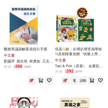
南海出版公司(52)
猫又しょう(14)
福辻銳記(14)
吉林科學技術出版社(52)
簡瓔(14)
編輯部(14)
山東人民出版社(52)
胡佩怡(14)
醫療爭議調解委員指引手冊
塔基
福
歐：叭哩叭哩常識學校
福建少年兒童出版社(52)
1(首刷限量加贈「快樂上學」
中文書
胡興福（主編）(14)
貼紙)
中文書
劉越萍
姚念慈
林勇如
王志嘉
許文章
趙堅
鄧政雄
陳賜良
黃
TMEplus(51)
266
Taki & Poh（原著）
金彥廷（作者）
95 折
$
$
280
292
79 折
$
$
370
花峰ふゆ(14)
蘇盈盈(14)
上海外語教育出版社(51)
電
試閱
行政院勞工委員會勞工安全衛生研
究所(14)
上海文藝出版社(51)
角子(14)
鄭淑芳(14)