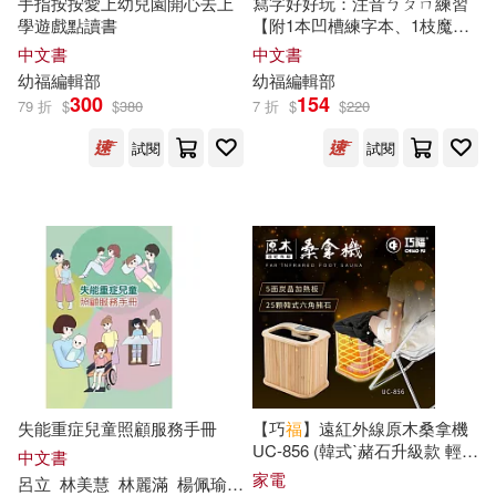
手指按按愛上幼兒園開心去上
寫字好好玩：注音ㄅㄆㄇ練習
學遊戲點讀書
【附1本凹槽練字本、1枝魔法
劉毅(24)
吉河美希(24)
消失筆、4枝魔法消失筆芯、1
中文書
中文書
布克文化(101)
個小魚握筆器】
幼
福
編輯部
幼
福
編輯部
石地(24)
謝曼麗(24)
300
154
79 折
$
$
380
7 折
$
$
220
聯經出版公司(99)
試閱
試閱
亞瑟‧柯南‧道爾(23)
華東師範大學出版社(99)
哈福編輯部(23)
曹常成(23)
高等教育出版社(98)
曾思瀚(23)
林楨中(23)
重慶出版社(96)
世一(95)
渡真仁(23)
中國少年兒童出版社(95)
失能重症兒童照顧服務手冊
【巧
福
】遠紅外線原木桑拿機
目川文化編輯小組(23)
UC-856 (韓式ˋ赭石升級款 輕便
中文書
華中科技大學出版社(95)
小型)
家電
呂立
林美慧
林麗滿
楊佩瑜
楊玲玲
潘懿玲
陳麗秋
馬心怡
黃