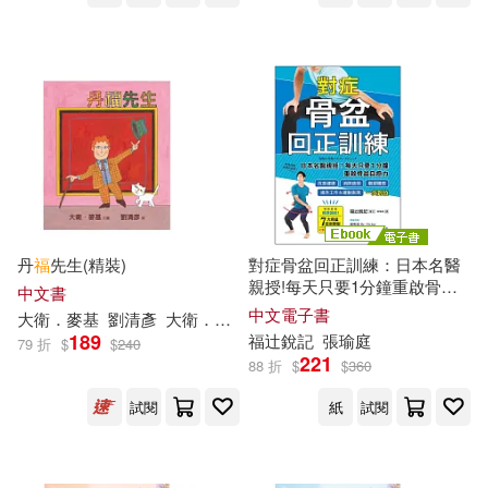
吳若權(17)
岩田洋季(17)
經史子集(68)
施明威(17)
施添福(17)
行政院衛生署國民健康局(68)
朱讌欣(17)
李聯雄(17)
鷺江出版社(68)
柿子文化(67)
桂イチホ(17)
汐見ろせ(17)
江蘇文藝出版社(67)
丹
福
先生(精裝)
對症骨盆回正訓練：日本名醫
高橋脩(17)
親授!每天只要1分鐘重啟骨盆
中國電力出版社(66)
中文書
自癒力，改善健康、雕塑體
中文電子書
大衛．麥基
劉清彥
大衛．麥基（David Mckee）
態、提升工作&運動表現，一
（英）柯南·道爾，厲河(17)
189
福
辻銳記
張瑜庭
79 折
$
$
240
次到位 (電子書)
衛生福利部疾病管制署(66)
221
88 折
$
$
360
Remi Aoi(16)
試閱
紙
試閱
黑龍江科學技術出版社(66)
みわべさくら(16)