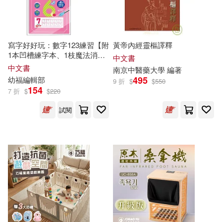
顎木あくみ(20)
新星出版社(77)
（英）亞瑟·柯南·道爾(20)
江西美術出版社(77)
寫字好好玩：數字123練習【附
黃帝內經靈樞譯釋
1本凹槽練字本、1枝魔法消失
中文書
RIN TANAKA(19)
筆、4枝魔法消失筆芯、1個小
中文書
南京中醫藥大學 編著
衛生福利部國民健康署(77)
魚握筆器】
495
幼
福
編輯部
9 折
$
$
550
154
7 折
$
$
220
tamura yomogi (19)
上海三聯書店(75)
試閱
勞動與職業安全衛生研究所(19)
九州出版社(75)
野人(75)
史蒂芬．柯維(19)
中國醫藥科技出版社(74)
太陽盛德(19)
幼福(19)
北京理工大學出版社(74)
恩波教育研究中心(19)