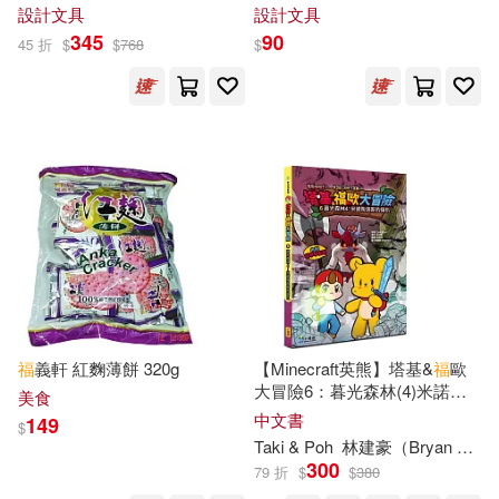
PCuSER電腦人文化(57)
物屋 開運熊手壓克力立牌
設計文具
設計文具
345
90
（美）博恩·崔西(15)
45 折
$
$
768
$
大拓文化(57)
方智(57)
Isaji Hedoro(14)
CBETA 財團法人佛教電子佛典基金
會(56)
Rick Crooks(14)
上海交通大學出版社(56)
WonDerSun(14)
中國法制出版社(56)
こりすキョーコ(14)
光啟文化(56)
MTEX(55)
福
義軒 紅麴薄餅 320g
【Minecraft英熊】塔基&
福
歐
中共中央馬克思恩格斯列寧斯大林
大冒險6：暮光森林(4)米諾陶
著作編譯局 編譯(14)
美食
九歌(55)
洛斯的復仇
中文書
149
$
Taki & Poh
林建豪（Bryan Lin）
丹尼爾．狄福(14)
300
79 折
$
$
380
吉林出版集團有限責任公司(55)