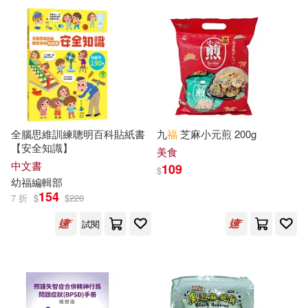
張承明(33)
鍵空富燒(33)
warner music(131)
陳依僑(33)
臉譜(131)
（法）羅曼·羅蘭(33)
中央編譯出版社(130)
全腦思維訓練聰明百科貼紙書
九
福
芝麻小元煎 200g
知信陽光(32)
蘇文源(32)
【安全知識】
美食
博樂伯樂(130)
中文書
109
$
幼
福
編輯部
大仲馬(31)
154
7 折
$
$
220
台灣東販(130)
試閱
幸福空間編輯部(31)
南京大學出版社(129)
施孝昌(31)
杜志建(31)
新世界出版社(129)