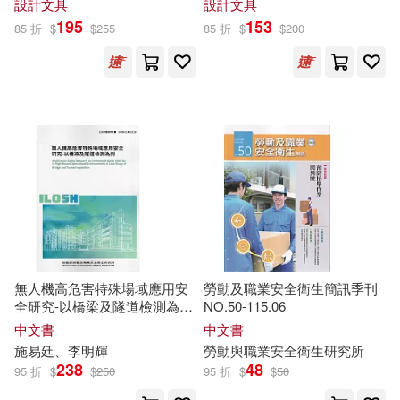
設計文具
設計文具
潘致弘(41)
鷹山誠一(41)
195
153
法律出版社(162)
85 折
$
$
255
85 折
$
$
200
（美）約翰·湯普森(40)
上海人民出版社(159)
(英)柯南·道爾(39)
中國社會科學出版社(158)
BP研究會(39)
金庸(39)
匯識教育出版社(158)
張瑪麗(38)
廣西師範大學出版社(158)
李永新（主編）(38)
無人機高危害特殊場域應用安
勞動及職業安全衛生簡訊季刊
中國華僑出版社(156)
全研究-以橋梁及隧道檢測為例
NO.50-115.06
ILOSH114-S3118
中文書
中文書
白井カイウ(38)
施易廷、李明輝
勞動與職業安全衛生研究所
人民文學出版社(156)
238
48
95 折
$
$
250
95 折
$
$
50
福嶋ユッカ(38)
墨香銅臭(37)