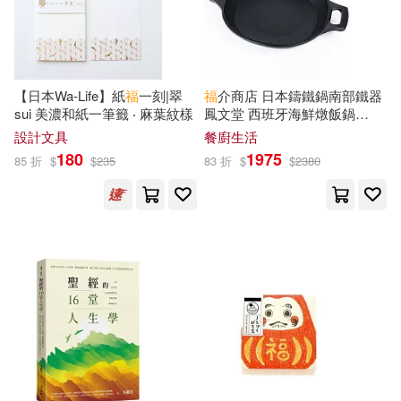
現在可購買商品(31624)
中信出版社(223)
青文(215)
高橋留美子(51)
福原蓮士(50)
作者/演唱/譯/編/繪(5)
福建人民出版社(214)
【日本Wa-Life】紙
福
一刻|翠
福
介商店 日本鑄鐵鍋南部鐵器
(英)柯南道爾(49)
價格
-
sui 美濃和紙一筆籤 ‧ 麻葉紋樣
鳳文堂 西班牙海鮮燉飯鍋
Deutsche Grammophon(213)
範圍
25cm
設計文具
餐廚生活
本書編寫組(48)
180
1975
85 折
$
$
235
83 折
$
$
2380
北京大學出版社(205)
深圳幼福編輯部(48)
商務印書館(199)
幼福文化編輯部(47)
商周出版(196)
藤田和日郎(47)
GAINAX(45)
電子工業出版社(196)
勞動部(45)
上栖綴人(44)
崧燁文化(193)