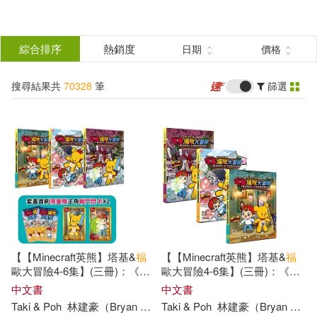
搜
尋
分類
綜合排序
熱銷度
日期
價格
(單選)
結
搜尋結果共
70328
筆
篩選
所有商品(70328)
果
圖書(37181)
影音(3750)
篩
選
雜誌(1505)
售票網(1)
展開
作者
(可複選)
美妝(354)
服飾(2319)
【【Minecraft英熊】塔基&
福
【【Minecraft英熊】塔基&
福
家居生活(2807)
美食(1473)
幼福編輯部(1117)
歐大冒險4-6集】(三冊)：《暮
歐大冒險4-6集】(三冊)：《暮
光森林之不幸城堡的魔法
光森林之不幸城堡的魔法
中文書
中文書
師》、《地下迷宮的牛頭
師》、《地下迷宮的牛頭
Taki & Poh
林建豪（Bryan Lin）
Taki & Poh
安道監
金奎泰
林建豪（Bryan Lin）
3C(1347)
家電(456)
李光福(226)
怪》、《米諾陶洛斯的復仇》
怪》、《米諾陶洛斯的復仇》