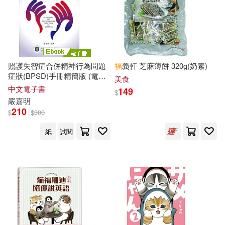
嚴軍(30)
洪粕宸(30)
Naxos(127)
華夏出版社(126)
若菜モモ(29)
きたみまゆ(28)
上海譯文出版社(124)
さくら蒼(28)
徐姣(28)
照護失智症合併精神行為問題
福
義軒 芝麻薄餅 320g(奶素)
症狀(BPSD)手冊精簡版 (電子
經濟管理出版社(120)
美食
書)
中文電子書
149
$
羽純ハナ(28)
艾德娜(28)
嚴嘉明
麥田(114)
210
$
$
300
天丸ゆう(27)
宗喀巴大師(27)
紙
試閱
光明日報出版社(113)
沈育霖(27)
渡邊由里(27)
浙江大學出版社(113)
行政院衛生署疾病管制局(27)
福建科學技術出版社(111)
勞倫斯．卜洛克(26)