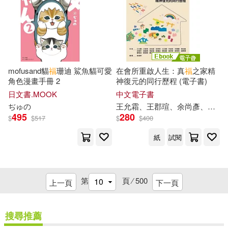
中國文史出版社(51)
陳麗萍(14)
風彧KiTY(14)
中央文獻出版社(51)
馬克．吐溫(14)
天恩出版社(51)
mofusand貓
福
珊迪 鯊魚貓可愛
在會所重啟人生：真
福
之家精
角色漫畫手冊 2
神復元的同行歷程 (電子書)
（美）卡耐基(14)
安徽少年兒童出版社(51)
日文書.MOOK
中文電子書
ぢゅの
王允霜、王郡瑄、余尚彥、吳希君、呂又慧、李家銘、李惠薰、韋伯毅、涂智軒、袁朝樑、張庭瑄、梁瓊宜、陳秋慧、黃淳偉、黃樂晴、楊秉儒、詹惟丞、劉俊緯、羅潔閔、謝佩容、葉房浦
《語文報》編寫組(13)
495
280
$
$
517
$
$
400
萬卷出版公司(51)
BIS(50)
紙
試閱
クロマメ(13)
千華駐科技(50)
墨刻(50)
丹尼爾‧狄福(13)
可蕊(13)
第
頁 ⁄
500
上一頁
下一頁
スターツ出版(49)
周國平(13)
周星(13)
搜尋推薦
北京科學技術出版社(49)