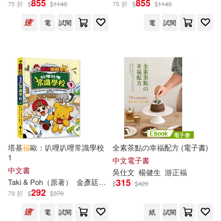
855
855
75 折
$
$
1140
75 折
$
$
1140
(首刷限量贈2張主角戰鬥閃卡)
電
試閱
電
試閱
保健(181)
設計文具(1410)
（英）柯南·道爾(172)
展開
無印良品(346)
星巴克(8)
厲河(161)
橘公司(118)
出版社
(可複選)
日用清潔(302)
幼福文化(109)
幼福(2860)
休閒生活(255)
暁なつめ(109)
勞動部及職業安全衛生研究所(124
3)
勞工委員會勞工安全衛生研究所(8
婦幼生活(1329)
塔基
福
歐：叭哩叭哩常識學校
全素茶點の幸福配方 (電子書)
5)
1
悅文社(1173)
台灣角川(733)
展開
中文電子書
中文書
吳仕文
楊健生
游正
福
餐廚生活(1147)
吉野(83)
315
Taki & Poh（原著）
金彥廷（作者）
林季妤
曹秀賢
$
$
420
東立(668)
Universal(467)
292
79 折
$
$
370
配送方式
(可複選)
電子票證(25)
一本考試研究中心(82)
電
試閱
紙
試閱
SONY MUSIC(395)