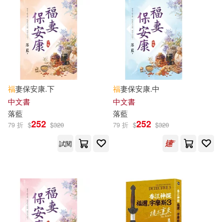
得利影視(65)
耕林(65)
ケイ・エム・プロデュース(16)
Linfair Records Limited(64)
亞瑟．本森(16)
優木那智(16)
中國對外翻譯出版公司(64)
吳淡如(16)
山吹しろと(16)
福
妻保安康.下
福
妻保安康.中
元照出版(64)
中文書
中文書
廣嶋玲子(16)
林宜信(16)
落藍
落藍
哈爾濱出版社(64)
252
252
79 折
$
$
320
79 折
$
$
320
梅洛琳(16)
橘オレコ(16)
試閱
衛生福利部綜合規劃司(64)
王崇禮(16)
美國美泰公司(16)
中國統計出版社(63)
邢福增(16)
陳正堯(16)
白象文化(63)