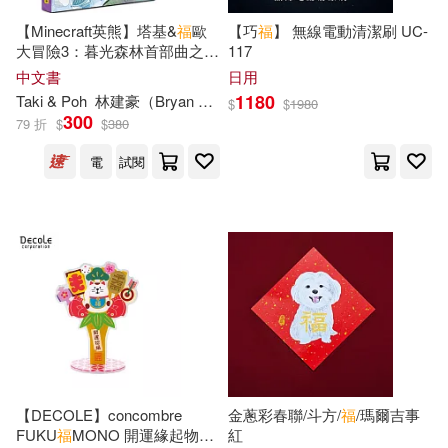
摩根．豪瑟(15)
星雲大師(15)
Chandos(60)
【Minecraft英熊】塔基&
福
歐
【巧
福
】 無線電動清潔刷 UC-
大冒險3：暮光森林首部曲之邪
117
李昆哲(15)
李永然(15)
惡巨蛇
中文書
日用
中國財政經濟出版社(59)
1180
Taki & Poh
林建豪（Bryan Lin）
安道監
金奎泰
$
$
1980
300
松月滉(15)
極楽(15)
79 折
$
$
380
人民交通出版社(59)
電
試閱
毛慧(15)
王順志(15)
新華先鋒(59)
晨星(59)
福山陽士(15)
首都師範大學出版社(59)
福建省地方志編纂委員會(15)
中國青年出版社(58)
行政院衛生署食品藥物管理局(15)
普天出版社(58)
【DECOLE】concombre
金蔥彩春聯/斗方/
福
/瑪爾吉事
鄭中麗(15)
陳成裕(15)
FUKU
福
MONO 開運緣起物福
紅