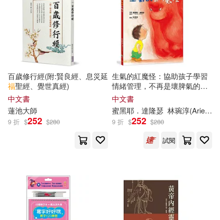
杜志建（主編）(21)
衛生福利部食品藥物管理署(80)
榮德基（主編）(21)
高寶(80)
蓮井きよ(21)
鄭乃云(21)
百歲修行經(附:賢良經、息災延
生氣的紅魔怪：協助孩子學習
生活‧讀書‧新知三聯書店(79)
福
聖經、覺世真經)
情緒管理，不再是壞脾氣的小
霸王!
中文書
中文書
鄭振滿（主編）(21)
蓮池大師
蜜黑耶．達隆
瑟
林琬淳(Aries)
五南(78)
皇冠(78)
252
252
9 折
$
$
280
9 折
$
$
280
（英）肯·福萊特(21)
試閱
長江文藝出版社(78)
光原ひつじ(20)
福長浩二(20)
世界知識出版社(77)
葉忠福(20)
蜜桃工作室(20)
台灣東方(77)
悅知文化(77)