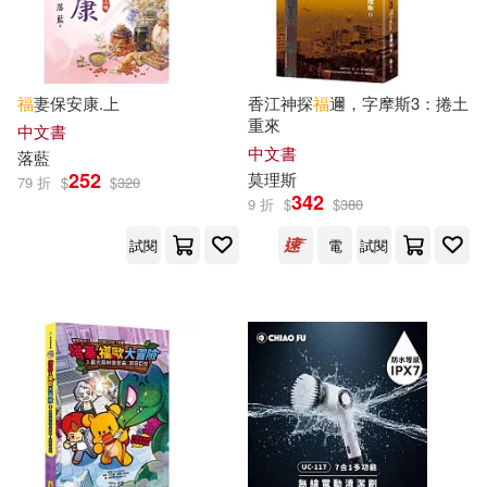
韓妵彛(16)
中國人口出版社(62)
（美）布儒克斯(16)
福
妻保安康.上
香江神探
福
邇，字摩斯3：捲土
中國政法大學出版社(62)
重來
中文書
中文書
Andrea(15)
Beaty(15)
落藍
252
莫理斯
中華書局(62)
79 折
$
$
320
342
9 折
$
$
380
SIO(15)
北京師範大學出版社(62)
試閱
電
試閱
アリスJAPAN公式E-book(15)
和平國際(62)
劉長福(15)
唐韻(15)
江西教育出版社(62)
宝乃あいらんど(15)
青島出版社(62)
ECM(61)