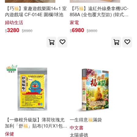
小魯文化(74)
【巧
福
】童趣遊戲樂園14+1 室
【巧
福
】遠紅外線桑拿機UC-
東出祐一郎(19)
內遊戲場 CF-014E 圍欄/球池
858A (全包覆大型款) (韓式汗
復旦大學出版社(74)
蒸/乾式泡腳機/桑拿/足浴桶/桑
婦幼生活
家電
拿桶)
3280
6980
$
$
6980
$
$
9800
盧福波（主編）(19)
福智文化(74)
Ingram(73)
英國阿德曼動畫有限公司(19)
北京工業大學出版社(73)
衛生福利部食品藥物管理署(19)
天津人民出版社(73)
陳冠宇(19)
中國鐵道出版社(72)
（美）威廉·福克納(19)
江蘇鳳凰文藝出版社(72)
【一條根升級版】薄荷玫瑰尤
一生得意
福
滿袋
Taki & Poh(18)
加利「舒
福
」貼布(10片X1包)-
中文書
可愛風獅爺版 (效期2028/3/22)
目川文化數位股份有限公司(71)
保健
太陽盛德