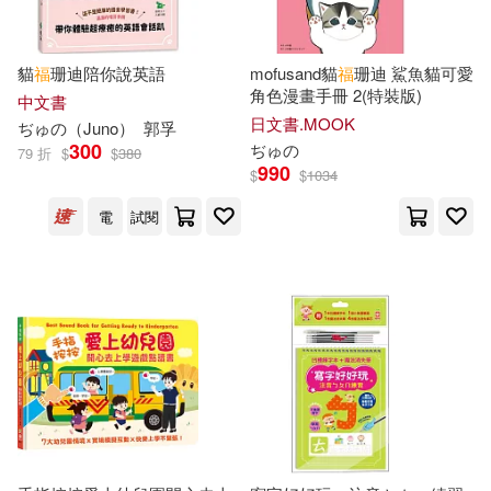
人民日報出版社(109)
本書編寫組編(26)
楊蓮福(26)
貓
福
珊迪陪你說英語
mofusand貓
福
珊迪 鯊魚貓可愛
福建教育出版社(109)
角色漫畫手冊 2(特裝版)
中文書
行政院衛生署國民健康局(26)
日文書.MOOK
ぢゅの（Juno）
郭孚
中國建築工業出版社(107)
300
ぢゅの
79 折
$
$
380
990
$
$
1034
鐘順輝(26)
丈月城(25)
接力出版社(106)
電
試閱
劉立文(25)
悅讀坊(25)
中國計量出版社(105)
林治平(25)
真如(25)
江蘇人民出版社(103)
福田宏(25)
衛生福利部(25)
說頻文化(103)
世一文化(24)
劉國青(24)
中國農業出版社(101)