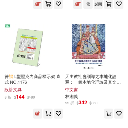
電
試閱
介于童書(14)
任志鴻(14)
滾石(55)
文匯出版社(54)
余亮(14)
俞敏洪(14)
湖南美術出版社(54)
勞倫斯．卜洛克(Lawrence Block)(1
4)
中國農業科學技術出版社(53)
墨刻編輯部(14)
海豚出版社(53)
大熊猫介（Nitroplus）(14)
徠
福
L型壓克力商品標示架 直
天主教社會訓導之本地化詮
衛生福利部社會及家庭署(53)
式 NO.1176
釋：一個本地化理論及其文字
福
傳應用的研究視角[精裝]
設計文具
中文書
如月あこ(14)
144
財團法人法鼓山文教基金會-法鼓文
林湘義
8 折
$
$
180
342
化(53)
95 折
$
$
360
教學考試研究院(14)
中國水利水電出版社(52)
昊福理綜團隊(14)
林慶昭(14)