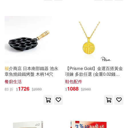
東方出版社(88)
本書編委會(22)
村上義幸(22)
中國石化出版社(87)
梶原一騎(22)
畢淑敏(22)
中國商業出版社(85)
三民(84)
福智文化編輯室(22)
北京聯合出版公司(84)
綺咲潔(22)
陳春萬(22)
福
介商店 日本南部鐵器 池永
【Prisme Gold】金選百搭黃金
上海音樂出版社(81)
章魚燒鑄鐵烤盤 木柄14穴
項鍊 多款任選 (金重0.02錢
±0.01)
福
牌
餐廚生活
鞋包配件
きよせ(21)
さびこ(21)
1726
1088
慕客館(81)
83 折
$
$
2080
$
$
2980
らん千夜(21)
徐雅媛(21)
武漢大學出版社(81)
暁 なつめ(21)
李承敏(21)
浙江教育出版社(81)