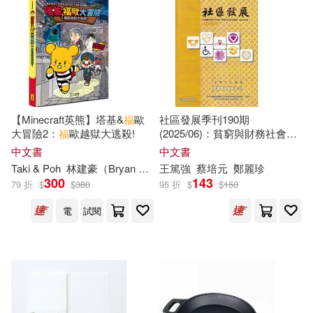
柯南．道爾(60)
本週上市新品(165)
哈福企業(273)
遠流(268)
（英）柯南道爾(60)
人民郵電出版社(266)
電子書
(可複選)
衛生福利部疾病管制署(57)
法蘭克福(264)
宇宙光(250)
【Minecraft英熊】塔基&
福
歐
社區發展季刊190期
適合手機平板閱讀(2595)
大冒險2：
福
歐越獄大逃殺!
(2025/06)：貧窮與財務社會工
市井時計(56)
作
中文書
中文書
人民出版社(242)
適合平板閱讀(3085)
Taki & Poh
林建豪（Bryan Lin）
王篤強
安道監
蔡培元
金奎泰
鄭麗珍
衛生福利部國民健康署(56)
300
143
79 折
$
$
380
95 折
$
$
150
清華大學出版社(241)
免費電子書(85)
電
試閱
雅瑟(56)
青沼(56)
廈門大學出版社(233)
小紅花圖書工作室(53)
其他
(可複選)
KADOKAWA(230)
王朝銀(52)
鎌池和馬(51)