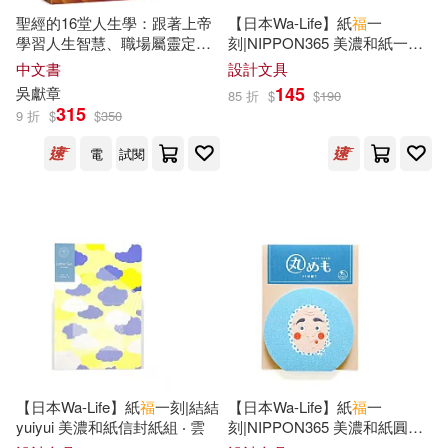
聖經的16堂人生學：跟著上帝
【日本Wa-Life】紙
福
一
亞瑟．柯南．道爾(44)
學習人生智慧、職場屬靈定
刻|NIPPON365 美濃和紙一筆
化學工業出版社(192)
律、屬天洞察力與成長超越，
籤+小禮袋組 ‧ 達摩
中文書
設計文具
活出更豐盛蒙
福
的⽣命
145
出水ぽすか(44)
張智奇(43)
吳獻章
85 折
$
$
190
315
經濟科學出版社(183)
9 折
$
$
350
福田晋一(43)
貞本義行(43)
電
試閱
海峽文藝出版社(179)
khara(42)
ぷにちゃん(42)
禾馬(179)
三嶋くろね(42)
北見明子(42)
Warner Classics(171)
文月マロ(42)
柯南‧道爾(42)
橄欖(165)
聖嚴法師(42)
蕭登福(42)
【日本Wa-Life】紙
福
一刻|結結
【日本Wa-Life】紙
福
一
SECRET MUSIC(163)
yuiyui 美濃和紙信封紙組 ‧ 雲
刻|NIPPON365 美濃和紙圓形
便條紙 ‧ 火男