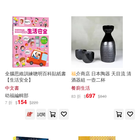
可超商取貨(47271)
鞋包配件(7730)
票券(34)
幼福製作部(82)
校園書房(378)
可海外宅配(44893)
寵物生活(272)
玲廊滿藝(87)
英國尤斯伯恩出版公司(72)
科學出版社(351)
可港澳店取(42089)
故宮精品(6)
甘薇(69)
肖仁福(68)
藍海文化(336)
可新加坡店取(41455)
電子書閱讀器(10)
（英）阿瑟·柯南·道爾(66)
全腦思維訓練聰明百科貼紙書
福
介商店 日本陶器 天目流 清
時報出版(331)
尖端(324)
【生活安全】
酒器組 一壺二杯
可菲律賓店取(42366)
電子書(5680)
有聲書(313)
otuko(63)
中文書
餐廚生活
社會科學文獻出版社(306)
697
幼
福
編輯部
83 折
$
$
840
154
7 折
$
$
220
衛生福利部中央健康保險署(61)
上市日期
(可複選)
機械工業出版社(301)
試閱
鐵皮人美術(61)
一個月內上市新品(756)
中國人民大學出版社(282)