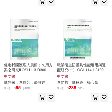
台灣角川直條式漫畫(156)
李永新(37)
羅曦(37)
外語教學與研究出版社(152)
（美）馬克·吐溫(36)
長鴻出版社(150)
みつか(35)
由鈺涵(35)
世界圖書出版公司北京公司(146)
福希(35)
幼福編輯部主編(34)
譯林出版社(139)
促進我國護理人員留才久用方
職業衛生防護具性能選用與適
案之研究ILOSH113-R306
配研究(一)ILOSH114-H3102
草場道輝(34)
製作部(34)
中文書
中文書
國家衛生研究院(137)
陳靜敏，李歡芳，顏雅婷
李昆哲、陳秋蓉、楊心豪
95
238
95 折
$
$
100
95 折
$
$
250
世一編輯部(33)
天下文化(135)
中公教育福建教師招聘考試研究院
(33)
愛播聽書FM(133)