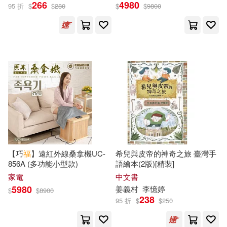
立花ビスコ(23)
266
4980
95 折
$
$
280
$
$
9800
現代出版社(94)
行政院衛生署中醫藥委員會(23)
中國紡織出版社(93)
雅婷智慧(23)
行政院衛生署中醫藥委員會(91)
AKIRA GOTO(22)
衛生福利部中央健康保險署(91)
劉文勇(22)
嗶哩嗶哩(22)
勞動部(90)
【巧
福
】遠紅外線桑拿機UC-
希兒與皮帝的神奇之旅 臺灣手
崔西．梅修(22)
川崎伸(22)
856A (多功能小型款)
語繪本(2版)[精裝]
湖南教育出版社(90)
三采(89)
家電
中文書
5980
斯托得(22)
姜義村
李憶婷
$
$
8900
238
湖南文藝出版社(89)
95 折
$
$
250
曲一線（主編）(22)