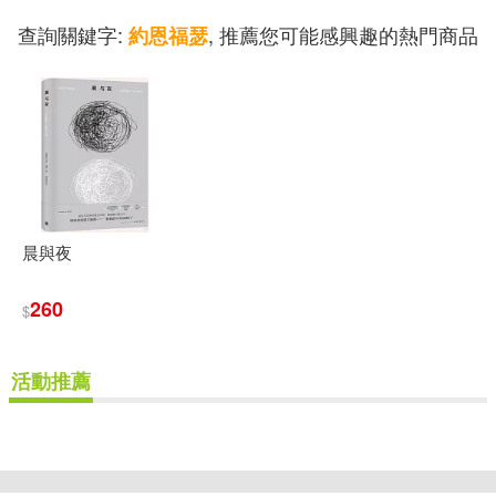
商福恭(13)
孫欽福(13)
查詢關鍵字:
, 推薦您可能感興趣的熱門商品
約恩福瑟
天下雜誌(49)
宋一璋（主編）(13)
教育科學出版社(49)
幼獅童書(13)
廣州製作部(13)
アシェット・コレクションズ・ジ
ャパン(48)
張天德(13)
張恨水(13)
中國宇航出版社(48)
晨與夜
徐竹(13)
日常老和尚(13)
260
$
時代文藝出版社(48)
潘儀聰(13)
活動推薦
石油工業出版社(48)
瑟巴斯提昂‧費策克(13)
中國社會出版社(47)
重新設定
確認
甘智榮（主編）(13)