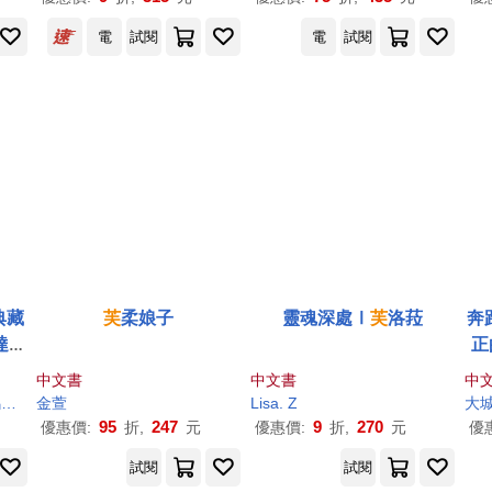
次玩遍!
電
試閱
電
試閱
典藏
芙
柔娘子
靈魂深處Ⅰ
芙
洛菈
奔
達手
正
中文書
中文書
中
斯
劉慧中
金萱
施穆穆
章欣捷
范寶文
葉庭君
Lisa. Z
陳凰姬
卡特潔．斯比澤
大
安
95
247
9
270
優惠價:
折,
元
優惠價:
折,
元
優
試閱
試閱