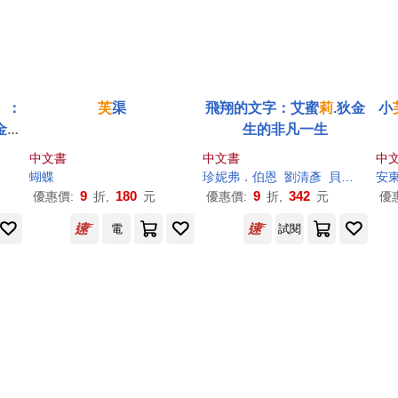
】：
芙
渠
飛翔的文字：艾蜜
莉
.狄金
小
金書
生的非凡一生
中文書
中文書
中
蝴蝶
珍妮弗．伯恩
劉清彥
貝卡．史泰蘭德（Becca Stadtlander）
安
9
180
9
342
優惠價:
折,
元
優惠價:
折,
元
優
電
試閱