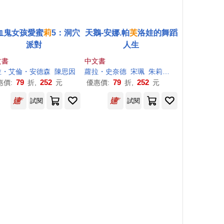
血鬼女孩愛蜜
莉
5：洞穴
天鵝-安娜.帕
芙
洛娃的舞蹈
派對
人生
文書
中文書
拉・艾倫・安德森
陳思因
蘿拉・史奈德
宋珮
朱莉・莫斯黛（Julie Morstad）
79
252
79
252
惠價:
折,
元
優惠價:
折,
元
試閱
試閱