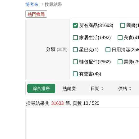
博客來
搜尋結果
熱門搜尋
所有商品(31693)
圖書(1
家居生活(1492)
美食(91
分類
星巴克(1)
日用清潔(258
(單選)
鞋包配件(2962)
票券(75
有聲書(43)
日期
價格
綜合排序
熱銷度
搜尋結果共
31693
筆, 頁數
10
/ 529