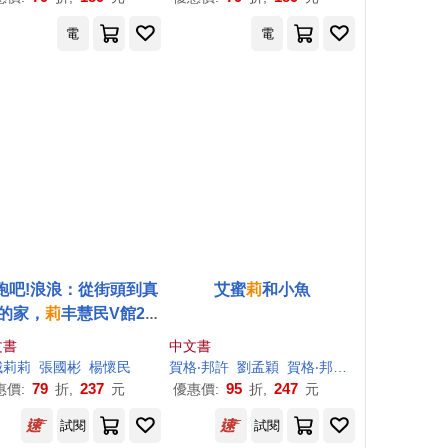
電
電
跑吧!浪浪：從街頭到真
艾蜜
莉
和小魚
的家，
莉
丰慧民V館22
個救援奮鬥的故事
文書
中文書
城莉莉
卡．魏克曼
張國彬
漢娜．瓦倫
楊懷民
瑞秋．卡特斯塔勒
賀格‧邦許
劉孟穎
瑪麗安娜．馬德里斯
賀格‧邦許(Helga Bansch)
達莉亞
79
237
95
247
惠價:
折,
元
優惠價:
折,
元
試閱
試閱