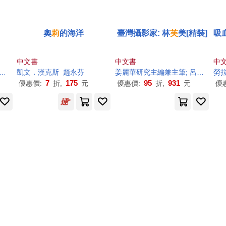
奧
莉
的海洋
臺灣攝影家: 林
芙
美[精裝]
吸
中文書
中文書
中
凱文．漢克斯
趙永芬
姜麗華研究主編兼主筆; 呂筱渝專文
勞
7
175
95
931
優惠價:
折,
元
優惠價:
折,
元
優