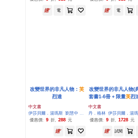
電
電
改變世界的非凡人物：
芙
改變世界的非凡人物(
烈達
套書1-6冊 + 限量
芙
烈
提帆布袋)
中文書
中文書
伊莎貝爾．湯瑪斯
劉慧中
瑪麗安娜．馬德里斯
丹．格林
伊莎貝爾．湯瑪
9
288
9
1728
優惠價:
折,
元
優惠價:
折,
元
試閱