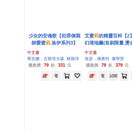
少女的安魂歌【犯罪側寫
艾蜜
莉
的精靈百科【2
師愛蜜
莉
.洛伊系列3】
幻境地圖(首刷限量.燙
籤)
中文書
中文書
喬安娜．古斯塔夫森
林琬淳
海瑟．佛賽特
康學慧
79
331
79
379
優惠價:
折,
元
優惠價:
折,
元
電
電
試閱