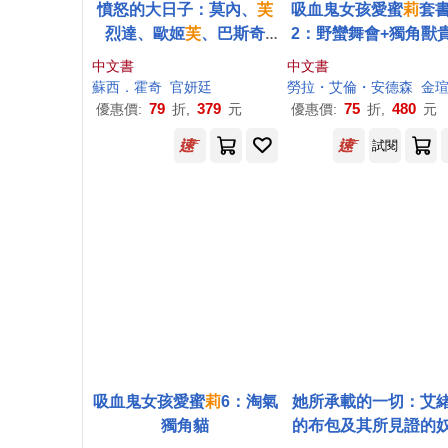
憤怒的大日子：莫內、
芙
吸血鬼女孩愛蜜
莉
套書
烈達、歐姬
芙
、巴斯奇
2：野蠻舞會+獨角獸
亞……從壞情緒轉生出的
(加贈黑暗王國轉印貼
中文書
中文書
藝術創作
蘇西．霍奇
官妍廷
勞拉・艾倫・安德森
金瑄
79
379
75
480
優惠價:
折,
元
優惠價:
折,
元
試閱
吸血鬼女孩愛蜜
莉
6：淘氣
她所承載的一切：艾
獨角貓
的布包及其所見證的