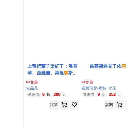
上帝把葉子染紅了：溫哥
當嘉碧遇見了依
莉
華、西雅圖、萊溫
芙
斯的
秋日旅行
中文書
中文書
依品凡
嘉碧瑞兒‧福特
小朱
9
288
9
252
優惠價:
折,
元
優惠價:
折,
元
試閱
試閱