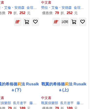
文書
中文書
艾倫・安德森（Laura Ellen Anderson）
拉・艾倫・安德森
金瑄桓
勞拉・艾倫・安德森（Laura Ellen Anderson
勞拉・艾倫・安德森
金瑄桓
勞拉・艾倫・安德森（
79
252
79
252
惠價:
折,
元
優惠價:
折,
元
試閱
翼的希格德
莉
法 Rusalk
戰翼的希格德
莉
法 Rusalk
a (下)
a (上)
文書
中文書
翼俱樂部
長月達平
藤真拓哉
戰翼俱樂部
長月達平
藤真拓哉
79
189
79
189
惠價:
折,
元
優惠價:
折,
元