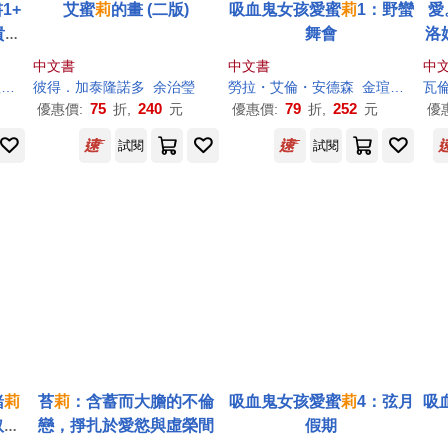
1+
艾蜜
莉
的畫 (二版)
吸血鬼女孩愛蜜
莉
1：野蠻
愛
貴族
舞會
洛
紙)
人
中文書
中文書
中
桓
勞拉・艾倫・安德森（Laura Ellen Anderson）
彼得．加泰隆諾多
余治瑩
勞拉・艾倫・安德森
金瑄桓
勞拉・
瓦倫
75
240
79
252
優惠價:
折,
元
優惠價:
折,
元
優
試閱
試閱
緒
莉
苔
莉
：含蓄而大膽的不倫
吸血鬼女孩愛蜜
莉
4：弦月
吸
奴隸
戀，掙扎於愛慾與虛榮間
假期