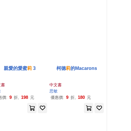
親愛的愛蜜
莉
3
柯德
莉
的Macarons
文書
中文書
維
思敏
9
198
9
180
惠價:
折,
元
優惠價:
折,
元