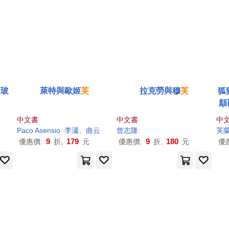
「玻
萊特與歐姬
芙
拉克勞與穆
芙
狐
顛
中文書
中文書
中
靜
Paco Asensio
李瀟、曲云
曾志隆
芙
9
179
9
180
優惠價:
折,
元
優惠價:
折,
元
優