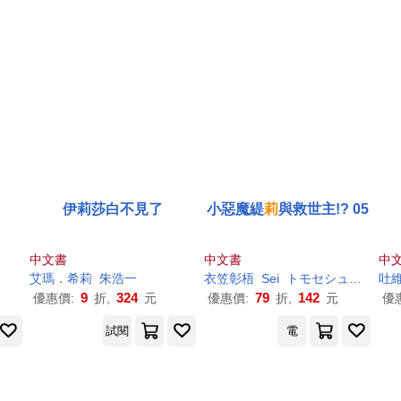
伊莉莎白不見了
小惡魔緹
莉
與救世主!? 05
中文書
中文書
中
艾瑪．希
莉
朱浩一
衣笠彰梧
Sei
トモセシュンサク
吐
9
324
79
142
優惠價:
折,
元
優惠價:
折,
元
優
試閱
電