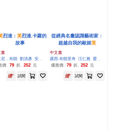
芙
烈達：
芙
烈達.卡蘿的
從經典名畫認識藝術家：
故事
超越自我的歐姬
芙
文書
中文書
東尼．布朗
劉清彥
安東尼．布朗Anthony Browne
露西‧布朗里奇
汪仁雅
愛麗絲‧維澤（Alice Wietzel）
79
252
79
252
惠價:
折,
元
優惠價:
折,
元
試閱
試閱