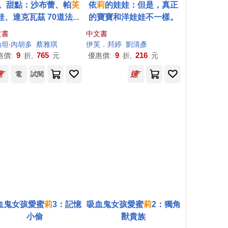
。甜點：沙布蕾、帕
芙
依
莉
的娃娃：但是，真正
娃、達克瓦茲 70道法式
的寶寶和洋娃娃不一樣。
氣派塔 經典╳低卡烘焙
文書
中文書
食譜
艾倫・安德森（Laura Ellen Anderson）
坦‧內胡多
蔡雅琪
伊芙．邦婷
劉清彥
9
765
9
216
惠價:
折,
元
優惠價:
折,
元
電
試閱
血鬼女孩愛蜜
莉
3：記憶
吸血鬼女孩愛蜜
莉
2：獨角
小偷
獸貴族