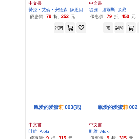
時代
中文書
中文書
勞拉・艾倫・安德森
陳思因
緹雅．邁爾斯
張葳
79
252
79
450
優惠價:
折,
元
優惠價:
折,
元
試閱
電
試閱
親愛的愛蜜
莉
003(完)
親愛的愛蜜
莉
002
中文書
中文書
吐維
Aloki
吐維
Aloki
9
315
9
315
優惠價:
折,
元
優惠價:
折,
元