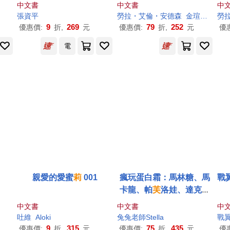
中文書
中文書
中
張資平
勞拉・艾倫・安德森
金瑄桓
勞拉・
勞
9
269
79
252
優惠價:
折,
元
優惠價:
折,
元
優
電
親愛的愛蜜
莉
001
瘋玩蛋白霜：馬林糖、馬
戰
卡龍、帕
芙
洛娃、達克瓦
茲到夏洛特蛋糕，73款蛋
中文書
中文書
中
白霜甜點+16款內餡搭
吐維
Aloki
兔兔老師Stella
戰
配，從平面到3D造型，一
9
315
75
435
優惠價:
折,
元
優惠價:
折,
元
優