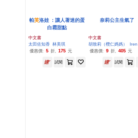
帕
芙
洛娃 ：讓人著迷的蛋
奈莉公主生氣了
白霜甜點
中文書
中文書
太田佐知香
林美琪
胡致
莉
（欖仁媽媽）
Irene Chung
5
175
9
405
優惠價:
折,
元
優惠價:
折,
元
試閱
試閱