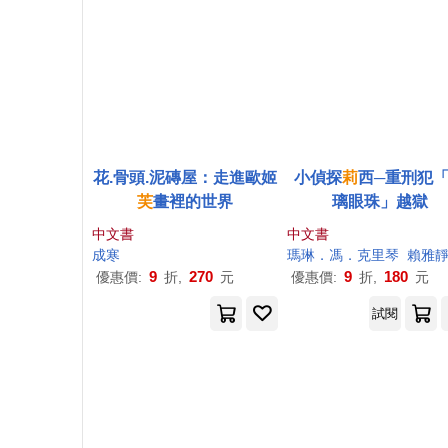
花.骨頭.泥磚屋：走進歐姬
小偵探
莉
西─重刑犯
芙
畫裡的世界
璃眼珠」越獄
中文書
中文書
成寒
瑪琳．馮．克里琴
賴雅
9
270
9
180
優惠價:
折,
元
優惠價:
折,
元
試閱