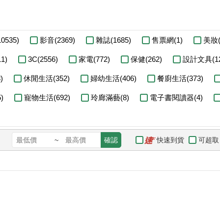
0535)
影音(2369)
雜誌(1685)
售票網(1)
美妝(
1)
3C(2556)
家電(772)
保健(262)
設計文具(12
)
休閒生活(352)
婦幼生活(406)
餐廚生活(373)
)
寵物生活(692)
玲廊滿藝(8)
電子書閱讀器(4)
快速到貨
可超取
~
確認