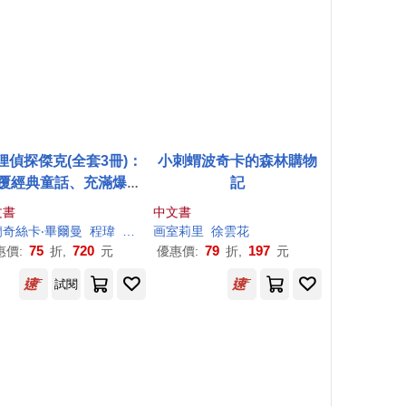
狸偵探傑克(全套3冊)：
小刺蝟波奇卡的森林購物
覆經典童話、充滿爆笑
記
狂想，一起推理辦案
文書
中文書
蘭奇絲卡‧畢爾曼
程瑋
芙
蘭奇絲卡‧畢爾曼（Franziska Biermann）
画室
莉
里
徐雲花
75
720
79
197
惠價:
折,
元
優惠價:
折,
元
試閱