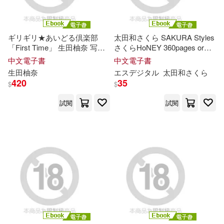
幼福編輯部(24)
林亭葳(24)
黑龍江美術出版社(83)
葵せきな(24)
ギリギリ★あいどる倶楽部
太田和さくら SAKURA Styles
双葉社(82)
「First Time」 生田柚奈 写真
さくらHoNEY 360pages or
集 (電子書)
more (電子書)
中文電子書
中文電子書
さとうふみや(23)
生田柚奈
エスデジタル
太田和さくら
中國人口出版社(81)
420
35
$
$
寺田安裕香(23)
試閱
試閱
中國電力出版社(81)
山香教師招聘考試命題研究中心主
編(23)
東南大學出版社(81)
熊田曜子(23)
magnetic G(80)
王哼（主編）(23)
西南師範大學出版社(80)
藤田恵名(23)
西田麻衣(23)