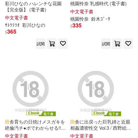
人民體育出版社(43)
彩川ひなの ハレンチな花園
桃園怜奈 乳感時代 (電子書)
【完全版】 (電子書)
中文電子書
華々つぼみ(13)
貓可可(13)
中文電子書
楓書坊(43)
桃園怜奈
鈴木ｺﾞｰﾀ
335
ｻﾄｳﾃﾂｵ
彩川ひなの
$
阿德蝸(13)
陳又凌(13)
365
$
江西高校出版社(43)
試閱
試閱
龔勛(13)
吉林攝影出版社(42)
ENJOY美術創意編輯部(12)
山東大學出版社(42)
minoru(12)
江蘇鳳凰文藝出版社(42)
《多納愛學習》編輯部(12)
生活‧讀書‧新知三聯書店(42)
田
舎育ちの日焼けメスガキを
田
舎に出戻った巨乳姉と近親
《故事會》編輯部(12)
絶倫汚チ●ポでわからせる!!
相姦濃密性交 Vol.3 / 西野絵美
經濟管理出版社(42)
Vol.1 / 望月つぼみ 皆瀬あかり
(電子書)
中文電子書
中文電子書