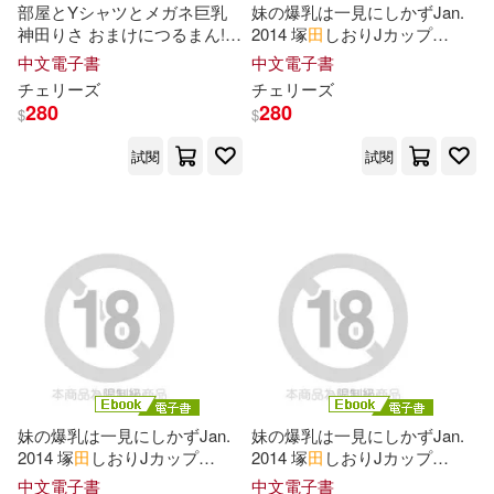
天地出版社(57)
部屋とYシャツとメガネ巨乳
妹の爆乳は一見にしかずJan.
神田りさ おまけにつるまん!
2014 塚
田
しおりJカップ
棺材裡的笑聲(16)
楊幼欣(16)
Episode.02 (電子書)
111cm Episode.02 (電子書)
中文電子書
中文電子書
陝西師範大學出版社(57)
チェリーズ
チェリーズ
280
280
沖田杏梨(16)
田英巒(16)
$
$
南海出版公司(56)
試閱
試閱
笹倉綾人(16)
藍海文化(56)
青島出版社(56)
美國美泰公司(16)
謙信(16)
bookland(55)
貓邏(16)
赤月みゅうと(16)
warner music(55)
齋藤真也(16)
(美)伯內特(15)
大連出版社(55)
崧燁文化(55)
妹の爆乳は一見にしかずJan.
妹の爆乳は一見にしかずJan.
BNS(15)
2014 塚
田
しおりJカップ
2014 塚
田
しおりJカップ
作家出版社(54)
111cm Episode.03 (電子書)
111cm Episode.01 (電子書)
中文電子書
中文電子書