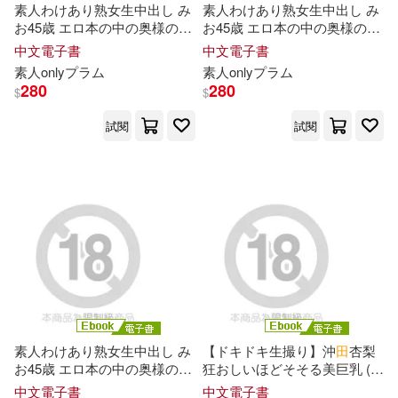
素人わけあり熟女生中出し み
素人わけあり熟女生中出し み
お45歳 エロ本の中の奥様のよ
お45歳 エロ本の中の奥様のよ
PRESTIGE DIGITAL BOOK SERIE
うな四十路熟女 お下品にムン
うな四十路熟女 お下品にムン
保健(93)
設計文具(825)
展開
中文電子書
中文電子書
S(145)
ムン匂い立つ… 西園寺美緒
ムン匂い立つ… 西園寺美緒
素人onlyプラム
素人onlyプラム
Vol.2 (電子書)
Vol.3 (電子書)
280
280
$
$
無印良品(4)
星巴克(3)
TMA(127)
出版社
(可複選)
試閱
試閱
日用清潔(114)
プレステージ出版（写真集）(123)
東立(1695)
休閒生活(151)
Milkyway(116)
田英章(113)
中國建築工業出版社(544)
婦幼生活(1194)
金成陽三郎(112)
化學工業出版社(483)
展開
餐廚生活(527)
電子票證(45)
劉富華(110)
新造數位(110)
中國林業出版社(477)
素人わけあり熟女生中出し み
【ドキドキ生撮り】沖
田
杏梨
配送方式
(可複選)
お45歳 エロ本の中の奥様のよ
狂おしいほどそそる美巨乳 (電
鞋包配件(546)
票券(124)
神尾葉子(110)
朱斌(103)
うな四十路熟女 お下品にムン
子書)
中文電子書
中文電子書
中國農業出版社(456)