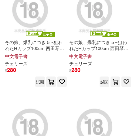
冰川へきる(17)
重慶出版社(63)
小神よみ子(17)
帆上夏希(17)
中國環境科學出版社(62)
その娘、爆乳につき 5 ~狙わ
その娘、爆乳につき 5 ~狙わ
池田ショコラ(17)
れたHカップ100cm 西田琴音~
れたHカップ100cm 西田琴音~
人民出版社(62)
心理(62)
Episode.03 (電子書)
Episode.01 (電子書)
中文電子書
中文電子書
池田夏希(17)
チェリーズ
チェリーズ
280
280
江西美術出版社(62)
世一(61)
$
$
美國迪士尼公司(17)
試閱
試閱
二十一世紀出版社(61)
莊秀美(17)
遠藤浩輝(17)
上海人民出版社(60)
韓國GIPUN BOOK 出版社(17)
上海教育出版社(60)