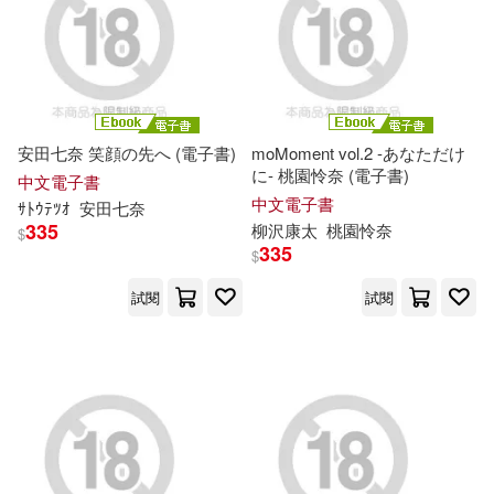
ﾒﾃﾞｨｱｻﾌﾟﾗｲ(45)
中國農業大學出版社(181)
lovepop.net(44)
外語教學與研究出版社(178)
安田七奈 笑顔の先へ (電子書)
moMoment vol.2 -あなただけ
アリスJAPAN(44)
に- 桃園怜奈 (電子書)
中文電子書
電子工業出版社(170)
中文電子書
ｻﾄｳﾃﾂｵ
安田七奈
335
柳沢康太
桃園怜奈
$
アリスJAPAN電子書籍写真集(43)
335
$
KADOKAWA(168)
試閱
試閱
篠田ゆう(43)
美園和花(43)
愛貝克思(168)
アテナ映像電子書籍写真集(41)
吉林美術出版社(164)
內政部營建署(41)
上海交通大學出版社(155)