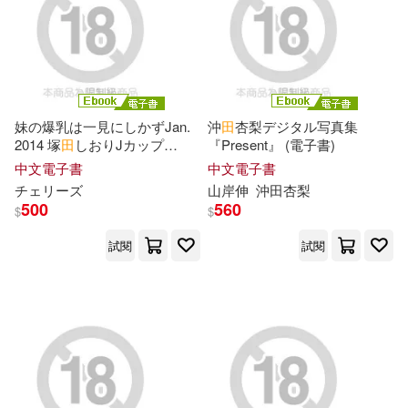
曹林娣(25)
湖北科學技術出版社(90)
解禁お宝プレミアム(25)
中國計量出版社(88)
妹の爆乳は一見にしかずJan.
沖
田
杏梨デジタル写真集
Amamiya Keiri(24)
2014 塚
田
しおりJカップ
『Present』 (電子書)
中華書局(87)
111cm Complete版 (電子書)
中文電子書
中文電子書
チェリーズ
山岸伸
沖
田
杏梨
MACプラス(24)
500
560
河南科學技術出版社(87)
$
$
試閱
試閱
Rocket Syoukai(24)
少年兒童出版社(84)
フラウス(24)
北京理工大學出版社(83)
上海淘米網絡科技有限公司(24)
湖南美術出版社(83)