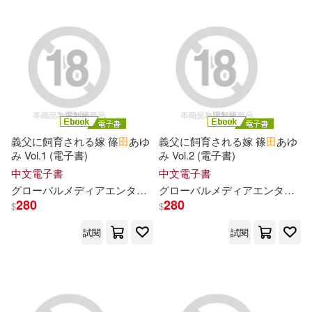
寶島社(52)
前田優希(14)
西南交通大學出版社(52)
孔起英（主編）(14)
買動漫(52)
東方出版社(51)
審計部(14)
戸田れい(14)
Line Communications(50)
義父に飼育される嫁 篠
田
あゆ
義父に飼育される嫁 篠
田
あゆ
み Vol.1 (電子書)
み Vol.2 (電子書)
本書編委會（編）(14)
上海文藝出版社(50)
中文電子書
中文電子書
グローバルメディアエンタテインメント
篠
田
あゆみ
グローバルメディアエンタテインメント
爆ヤバDIGITAL写真集(14)
280
280
$
$
明天出版社(50)
試閱
試閱
王文華(14)
田中涼子(14)
福建人民出版社(50)
蒙田(14)
蕭紅(14)
采實文化(50)