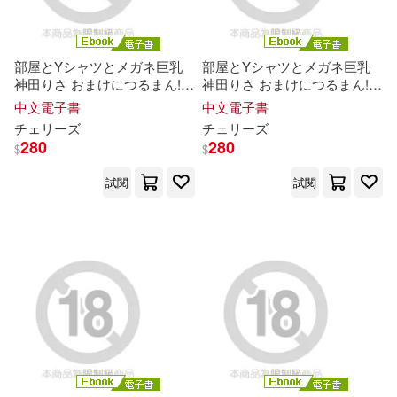
CHoBitcH(16)
安徽美術出版社(60)
プレステージ出版(16)
部屋とYシャツとメガネ巨乳
部屋とYシャツとメガネ巨乳
ilogos(59)
神田りさ おまけにつるまん!
神田りさ おまけにつるまん!
Episode.03 (電子書)
Episode.01 (電子書)
中文電子書
中文電子書
一色真人(16)
伊吹アスカ(16)
チェリーズ
チェリーズ
廈門大學出版社(59)
280
280
$
$
伊芙(16)
佐藤ショウジ(16)
試閱
試閱
廣東新世紀出版社(59)
劉可欣(16)
千葉サドル(16)
小熊出版(58)
多田あさみ(16)
大森葵(16)
長江文藝出版社(58)
川原礫(16)
本書編委會編(16)
中國紡織出版社(57)
本田莉子(16)