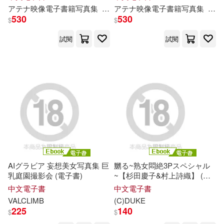
アテナ映像電子書籍写真集
時
田
アテナ映像電子書籍写真集
こずえ
金沢しほ
川田
ビッグモーカル(33)
園都(33)
530
530
$
$
復旦大學出版社(122)
試閱
試閱
ラインコミュニケーションズ(32)
社會科學文獻出版社(117)
中央教育科學研究所早期教育研究
中心編(32)
現代出版社(116)
千葉侑生(32)
バルタン(31)
聯經出版公司(116)
伍美珍(31)
本書編寫組(31)
接力出版社(114)
AIグラビア 妄想美女写真集 巨
嬲る~熟女悶絶3Pスペシャル
本書編寫組編(31)
乳庭園撮影会 (電子書)
~【杉田慶子&村上詩織】 (電
內政部國家公園署(109)
子書)
中文電子書
中文電子書
佐野未央子(30)
柳実冬貴(30)
VALCLIMB
(C)DUKE
廣西師範大學出版社(109)
225
140
$
$