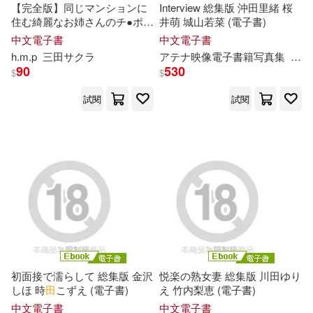
【完全版】同じマンションに
Interview 総集版 沖田里緒 桜
華中科技大學出版社(137)
住む綺麗なお姉さんのチ●ポに
井萌 城山若菜 (電子書)
久慈政宗(37)
石田衣良(37)
来るおっぱい / 三
田
サクラ (電
中文電子書
中文電子書
子書)
Milkyway(136)
h.m.p
三
田
サクラ
アテナ映像電子書籍写真集
城山
90
530
$
$
劉富華等（編著）(36)
浙江少年兒童出版社(134)
試閱
試閱
保田真愛(35)
講談社(134)
解禁お宝写真集(35)
中國農業科學技術出版社(131)
外研社兒童發展中心編(34)
SONY MUSIC(128)
田中ねね(34)
田島美美(34)
中信出版社(128)
初面接で濡らして 総集版 金沢
悦楽の熟女妻 総集版 川田ゆり
しほ 時
田
こずえ (電子書)
え 竹内梨恵 (電子書)
（清）袁枚(34)
時報出版(125)
中文電子書
中文電子書