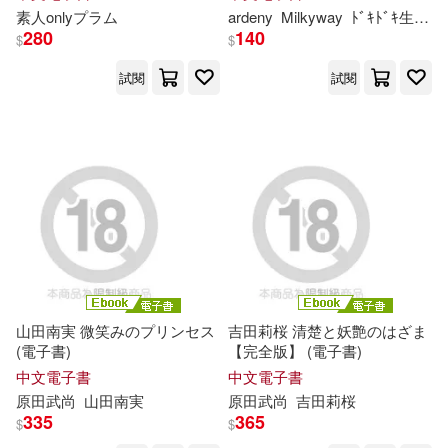
ムン匂い立つ… 西園寺美緒
可超商取貨(32999)
素人onlyプラム
ardeny
Milkyway
ﾄﾞｷﾄﾞｷ生撮り
Vol.1 (電子書)
寵物生活(216)
玲廊滿藝(91)
MAX-A(94)
280
140
$
$
MTEX(444)
台灣角川(433)
可海外宅配(31882)
試閱
試閱
故宮精品(1)
電子書(5948)
プレステージ出版(写真集)(93)
PAD(425)
可港澳店取(30753)
有聲書(86)
解禁グラビア写真集(84)
石油工業出版社(377)
可新加坡店取(30621)
ｍａｇｎｅｔｉｃ Ｇ編集部(77)
悅文社(372)
可菲律賓店取(30886)
園田みおん(74)
極楽(74)
機械工業出版社(367)
山田南実 微笑みのプリンセス
吉田莉桜 清楚と妖艶のはざま
根華編輯部(71)
上市日期
(可複選)
(電子書)
【完全版】 (電子書)
ZERO ONE STYLE.inc(361)
中文電子書
中文電子書
ケイ・エム・プロデュース(69)
原田武尚
山田南実
原田武尚
吉田莉桜
一個月內上市新品(304)
335
365
尖端(358)
科學出版社(352)
$
$