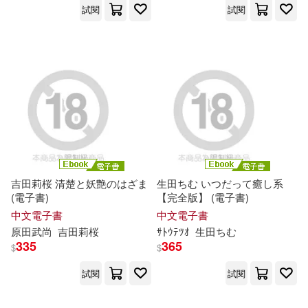
友田彩也香(68)
試閱
試閱
本週上市新品(26)
南京師範大學出版社(324)
春日みかげ(66)
田雪松(66)
TMEplus(309)
青文(293)
電子書
(可複選)
翔田千里(64)
楊鵬(63)
人民郵電出版社(257)
適合手機平板閱讀(1104)
筱原健太(60)
h.m.p(59)
北京師範大學出版社(250)
適合平板閱讀(4844)
平本AKIRA(57)
吉田莉桜 清楚と妖艶のはざま
生田ちむ いつだって癒し系
湖北美術出版社(240)
(電子書)
【完全版】 (電子書)
免費電子書(19)
中文電子書
中文電子書
吉河美希(56)
妄想楽園(56)
原田武尚
吉田莉桜
ｻﾄｳﾃﾂｵ
生田ちむ
慕客館(230)
335
365
$
$
ながえSTYLE(55)
其他
(可複選)
試閱
試閱
長鴻出版社(220)
樋口橘(55)