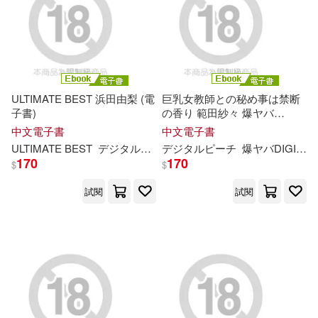
藤澤亨(14)
千華數位文化(49)
許卓婭（主編）(14)
哈爾濱出版社(49)
ULTIMATE BEST 浜田由梨 (電
巨乳女教師との秘め事は禁断
（日）志田瞳(14)
子書)
の香り 範田紗々 爆ヤバ
商周出版(49)
新雅文化(49)
DIGITAL写真集 (電子書)
中文電子書
中文電子書
（法）安德烈·紀德(14)
ULTIMATE BEST
デジタルピーチ
デジタルピーチ
浜田由梨
爆ヤバDIGITAL写真集
東北師範大學出版社(49)
170
170
$
$
（美）史蒂夫·梅茨格(14)
試閱
試閱
禾馬(49)
九州出版社(47)
（英）喬治·奧威爾(14)
北京燕山出版社(47)
ﾀﾞｲﾅﾏｲﾄﾁｬﾝﾈﾙ(14)
千華駐科技(47)
ABSOLUTE SUPER POSE(13)