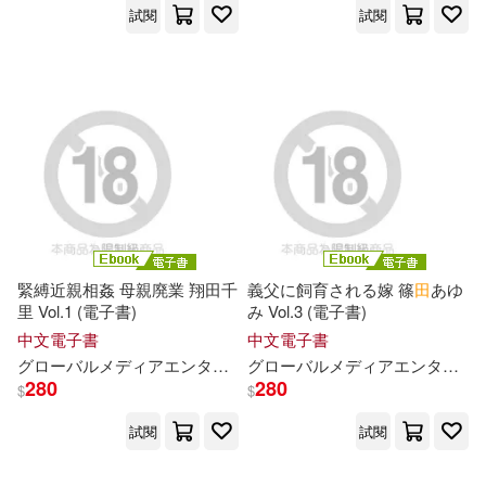
石崎洋司(15)
試閱
試閱
萬卷出版公司(54)
素人onlyﾌﾟﾗﾑ(15)
蘇州大學出版社(54)
細居幸次郎(15)
織田真子(15)
鄭州大學出版社(54)
美女オムニバス(15)
袁枚(15)
海豚出版社(53)
Kazuro Kurui(14)
福建科學技術出版社(53)
緊縛近親相姦 母親廃業 翔田千
義父に飼育される嫁 篠
田
あゆ
里 Vol.1 (電子書)
み Vol.3 (電子書)
SS-Paradiseガールズ(14)
中文電子書
中文電子書
五南(52)
グローバルメディアエンタテインメント
翔田千里
グローバルメディアエンタテインメント
280
280
$
$
ぶんころり(14)
四川少年兒童出版社(52)
試閱
試閱
ウダノゾミ(14)
京丸(14)