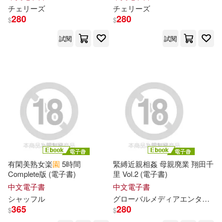
チェリーズ
チェリーズ
GLORY QUEST(15)
280
280
$
$
天津楊柳青畫社(54)
試閱
試閱
ホットエンターテイメント(15)
木馬文化(54)
中公教育教師招聘考試研究院(15)
桃園縣政府文化局(54)
內政部國家公園署(15)
江蘇美術出版社(54)
北京語言大學對外漢語教材研發中
心(15)
江西教育出版社(54)
又是一年(15)
杉井光(15)
有閑美熟女楽
園
5時間
緊縛近親相姦 母親廃業 翔田千
河北少年兒童出版社(54)
Complete版 (電子書)
里 Vol.2 (電子書)
中文電子書
中文電子書
池寶嘉（主編）(15)
猪口(15)
シャッフル
グローバルメディアエンタテインメント
知識產權出版社(54)
365
280
$
$