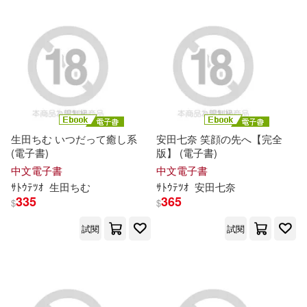
現在可購買商品(16189)
PRESTIGE(217)
素人onlyプラム(55)
作者/演唱/譯/編/繪(117)
高等教育出版社(216)
篠田あゆみ(54)
MAXING(50)
價格
-
華東師範大學出版社(215)
範圍
張興東(49)
時計野はり(48)
台灣東販(211)
生田ちむ いつだって癒し系
安田七奈 笑顔の先へ【完全
(電子書)
版】 (電子書)
小林尽(47)
崔鍾雷(47)
中文電子書
中文電子書
北京科學技術出版社(203)
ｻﾄｳﾃﾂｵ
生田ちむ
ｻﾄｳﾃﾂｵ
安田七奈
335
365
本書編委會(46)
$
$
Neo Media(194)
試閱
試閱
アテナ映像 E-BOOK SERIES(45)
北京語言大學出版社(193)
伊沢玲(45)
ﾌﾞﾚｲﾝ(45)
清華大學出版社(183)