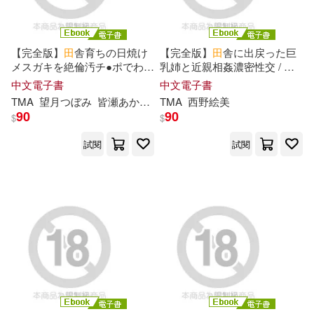
Haruka Izumi(40)
吉林出版集團有限責任公司(153)
チェリーズ(40)
山田惠庸(40)
【完全版】
田
舎育ちの日焼け
【完全版】
田
舎に出戻った巨
中國輕工業出版社(151)
メスガキを絶倫汚チ●ポでわか
乳姉と近親相姦濃密性交 / 西
らせる!! / 望月つぼみ 皆瀬あか
野絵美 (電子書)
中文電子書
中文電子書
森田真法(40)
り 美咲音 (電子書)
TMA
望月つぼみ
皆瀬あかり
美咲音
TMA
西野絵美
北京大學出版社(148)
90
90
$
$
田英章（主編）(39)
試閱
試閱
YAMABUKI(146)
アリスJAPAN公式E-book(38)
CircleChange(144)
鼎文公職名師群(38)
遠流(143)
digi-gra.net(37)
中國石化出版社(140)
proto star編集部(37)