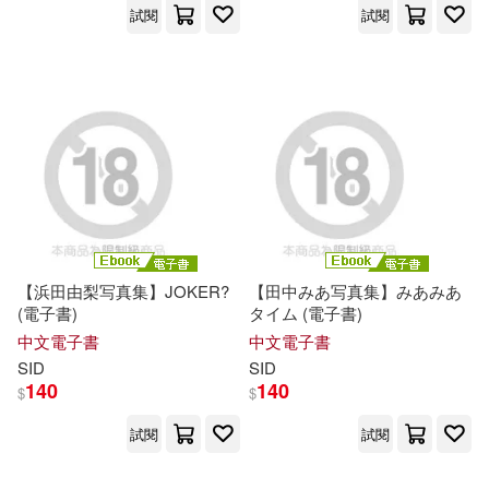
ラブポップ(19)
試閱
試閱
光明日報出版社(68)
中公教育教師資格考試研究院(19)
時代文藝出版社(68)
佐藤大輔(19)
奥田咲(19)
北京出版社(67)
桃園怜奈(19)
王小波(19)
同濟大學出版社(67)
週刊SPA！デジタル編集部(19)
【浜田由梨写真集】JOKER?
【田中みあ写真集】みあみあ
親子天下(67)
(電子書)
タイム (電子書)
セルフラッシュ(18)
中文電子書
中文電子書
中國社會科學出版社(66)
SID
SID
140
140
$
$
内田瑞穂(18)
瑞昇(66)
麥田(66)
試閱
試閱
北京市頤和園管理處(18)