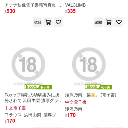
アテナ映像電子書籍写真集
市橋えりな
VALCLIMB
福田由貴
美里詩織
kumikouj(21)
大詩理惠(21)
530
335
$
$
北京聯合出版公司(73)
試閱
試閱
宝田もなみ(21)
少年牛頓(21)
世界圖書出版公司北京公司(72)
新小牛頓(21)
津山冬(21)
浙江人民美術出版社(72)
牛頓教科書編輯群(21)
東京ニュース通信社(71)
紙上魔方(21)
れいむ(20)
根華(71)
乘附雅春(20)
寺田ここの(20)
Gカップ爆乳の幼馴染みに挑
滝沢乃南「楽
園
」 (電子書)
アシェット・コレクションズ・ジ
発されて 浜田由梨 濃厚グラビ
中文電子書
ャパン(70)
アPHOTOBOOK (電子書)
中文電子書
滝沢乃南
池海(20)
金城陽三郎(20)
170
フラウス
浜田由梨
濃厚グラビアPHOTOBOOK
$
中國建材工業出版社(70)
170
$