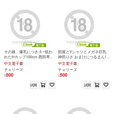
人民文學出版社(100)
藤田こずえ(27)
安徽少年兒童出版社(99)
PRESTIGE PHOTOGENICS(26)
校園書房(99)
譯林出版社(97)
浜田翔子(26)
片岡人生(26)
Universal(96)
その娘、爆乳につき 5 ~狙わ
部屋とYシャツとメガネ巨乳
れたHカップ100cm 西田琴音~
神田りさ おまけにつるまん!
玉山故事館（張毓珊）(26)
Complete版 (電子書)
Complete版 (電子書)
中文電子書
中文電子書
武漢大學出版社(93)
皇冠(93)
チェリーズ
チェリーズ
500
500
藤沢亨(26)
近藤一馬(26)
$
$
南京大學出版社(92)
試閱
試閱
雨蘭(26)
（法）蒙田(26)
桃園市政府文化局(92)
三田サクラ(25)
悅讀坊(25)
重慶大學出版社(91)