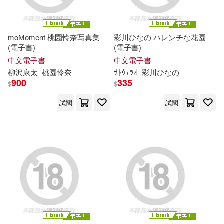
吉林科學技術出版社(47)
GOLD出版(13)
moMoment 桃園怜奈写真集
彩川ひなの ハレンチな花園
人民教育出版社(46)
(電子書)
(電子書)
Mellow Moon(13)
NEXT(13)
中文電子書
中文電子書
人民美術出版社(46)
德間(46)
柳沢康太
桃園怜奈
ｻﾄｳﾃﾂｵ
彩川ひなの
900
335
$
$
ちふゆ(13)
麥浩斯(46)
新星出版社(45)
試閱
試閱
中國風景園林學會(13)
上海譯文出版社(44)
塚田詩織(13)
夏野なえ(13)
中國地質大學出版社(44)
張慧和（主編）(13)
文匯出版社(44)
風潮音樂(44)
町田苑香(13)
稻子文化(13)