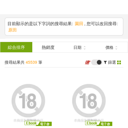
搜
尋
分類
(單選)
目前顯示的是以下字詞的搜尋結果:
園田
, 您可以改回搜尋:
原田
結
所有商品(45539)
果
綜合排序
熱銷度
日期
價格
圖書(28108)
影音(1183)
篩
搜尋結果共
45539
筆
篩選
選
雜誌(2344)
售票網(4)
展開
作者
(可複選)
美妝(554)
服飾(130)
家居生活(1556)
美食(1279)
佐藤文也(286)
3C(208)
家電(205)
天樹征丸(263)