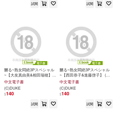
深田結梨(30)
齊藤洋(30)
試閱
試閱
浙江大學出版社(108)
（清）王概(30)
知城(107)
商務印書館(105)
（美）弗朗西絲·霍奇森·伯內特(30)
首都師範大學出版社(105)
TYPE-MOON(29)
福建教育出版社(104)
エスデジタル(29)
嬲る~熟女悶絶3Pスペシャル
嬲る~熟女悶絶3Pスペシャル
教育科學出版社(103)
~【大友真由美&相田瑞穂】
~【西田恭子&進藤啓子】 (電
(電子書)
子書)
中文電子書
中文電子書
デジタルピーチ(29)
吉林教育出版社(102)
(C)DUKE
(C)DUKE
140
140
$
$
三天兩覺(29)
前田美波(29)
集英社(101)
試閱
試閱
（美）伯內特(29)
陳從周(28)