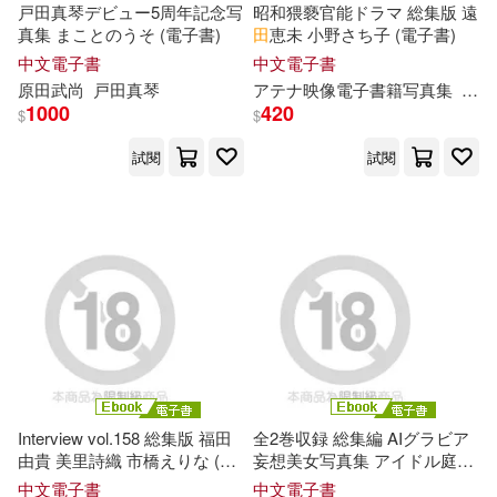
遼寧科學技術出版社(80)
戸田真琴デビュー5周年記念写
昭和猥褻官能ドラマ 総集版 遠
真集 まことのうそ (電子書)
田
恵未 小野さち子 (電子書)
門田昌子(23)
HA(22)
中文電子書
中文電子書
中國水利水電出版社(78)
原田武尚
戸田真琴
アテナ映像電子書籍写真集
小野
1000
420
$
$
SEXAgent(22)
中國少年兒童出版社(77)
試閱
試閱
グローバルメディアエンタテイン
メント(22)
天津大學出版社(77)
初雲(22)
楊紅櫻(22)
長江少年兒童出版社(77)
水龍敬(22)
秦文君(22)
鼎文(76)
台北市立動物園(75)
船津紳平(22)
賀東招二(22)
湖北少年兒童出版社(74)
Interview vol.158 総集版 福田
全2巻収録 総集編 AIグラビア
霜月灰吏(22)
Last Note.(21)
由貴 美里詩織 市橋えりな (電
妄想美女写真集 アイドル庭園
三采(73)
子書)
撮影会 PART01+02 (電子書)
中文電子書
中文電子書