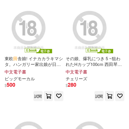
北京體育大學出版社(65)
名師作者群(18)
周銳(18)
學苑出版社(65)
富田恭透(18)
尾田榮一郎(18)
文物出版社(65)
G-WALK(64)
成田つむぎ(18)
幼福(64)
江蘇人民出版社(64)
東欧
田
舎娘! イナカカラキマシ
その娘、爆乳につき 5 ~狙わ
タ。ハンガリー家出娘が日本
れたHカップ100cm 西田琴音~
桃園縣政府文化局(18)
人にお持ち帰りされてヤラれ
Episode.02 (電子書)
中文電子書
中文電子書
爆笑文化傳播有限公司(64)
まくり。 Complete版 (電子書)
ビッグモーカル
チェリーズ
浜田由梨(18)
海法紀光(18)
500
280
$
$
中國人民大學出版社(63)
試閱
試閱
高橋三千綱(18)
北方婦女兒童出版社(63)
トネ・コーケン(17)
湖南少年兒童出版社(63)