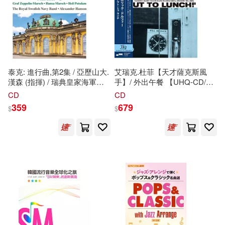
亨利．威廉斯(2)
任達敏(2)
中央廣播電視大學出版社(5)
伊恩‧韋德(2)
伊恩．蓋樂(2)
北京大學出版社(5)
住在倫敦的兩個行李箱──娜仔(2)
泰克: 進行曲,第2集 / 亞歷山大.
艾瑞克.杜菲【天才薩克斯風
北京科學技術出版社(5)
漢森 (指揮) / 瑞典皇家海軍樂
手】/ 外出午餐 【UHQ-CD/
隊(Teike: Marches, Vol. 2 /
Blue Note-85周年系列】RVG
CD
CD
何權峰(2)
何聖君(2)
Alexander Hanson (conductor)
錄音瑰寶經典名盤/★AMG-5星
北京體育大學出版社(5)
359
679
$
$
/ The Royal Swedish Navy
最高評價經典推薦!、企鵝爵士
Band)
評鑑4星祟高評價!、滾石爵士
傅萬里(2)
評鑑5星最高評價!、流行音樂
南京大學出版社(5)
百科全書5星滿分推薦! (UHQ-
克萊兒・萊斯里・賀爾 Clare Leslie
CD)(Eric Dolphy / Out To
Hall(2)
Lunch【Blue Note-Classics】
國立台灣交響樂團(5)
(UHQ-CD))
冀劍制(2)
國防工業出版社(5)
墨刻(5)
凱倫・沃朗 Karen Walrond(2)