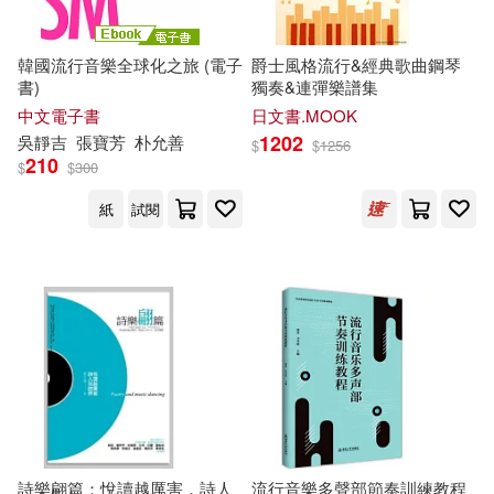
悠然小提琴(5)
愛貝克思(5)
出口保行(2)
劉仲彬(2)
韓國流行音樂全球化之旅 (電子
爵士風格流行&經典歌曲鋼琴
旅遊教育出版社(5)
書)
獨奏&連彈樂譜集
中文電子書
日文書.MOOK
劉晉平(2)
劉雲艷主編(2)
1202
吳靜吉
張寶芳
朴允善
格上汽車租賃(5)
$
$
1256
210
$
$
300
匡山(2)
千英姬(2)
河北美術出版社(5)
紙
試閱
卓錦炎，卓錦漢(2)
吉松隆(2)
浙江大學出版社(5)
滾石(5)
吳靜吉(2)
呂宗學(2)
知識產權出版社(5)
周世聞(2)
周瑩瑩(2)
積木文化(5)
花城出版社(5)
周芳如(2)
哈囉吳小妮(2)
親子天下(5)
采實文化(5)
詩樂翩篇：悅讀越厲害，詩人
流行音樂多聲部節奏訓練教程