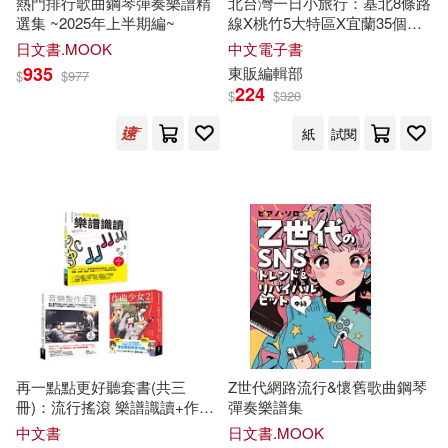
熱門排行歌曲鋼琴彈奏樂譜精
北台灣一日小旅行：基北8條路
重慶大學出版社(3)
選集 ~2025年上半期編~
線X桃竹5大特區X宜蘭35個吃
喝玩樂要點 (電子書)
日文書.MOOK
中文電子書
陳坤（主編）(2)
陳會英(2)
935
東販編輯部
$
$
977
雲南大學出版社(3)
224
$
$
320
陳松柏(2)
陳淑子(2)
紙
試閱
黑龍江科學技術出版社(3)
陳炳麟(2)
陳萍(2)
龍門書局(3)
陳順德(2)
陳飛(2)
Biddulph Recordings(2)
陳麗伶(2)
韓妵彛(2)
Chandos(2)
EMI(2)
音樂Natalie(2)
音渭(2)
ICA Classics(2)
Ingram(2)
再一點點更好聽套書(共三
Z世代網路流行&懷舊歌曲鋼琴
冊)：流行搖滾 樂譜識讀+作曲
彈奏樂譜集
顏艾琳(2)
風見鶏(2)
少女2+音樂製作全書
中文書
日文書.MOOK