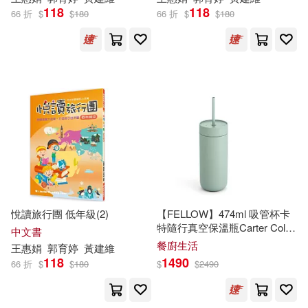
中國傳媒大學出版社(6)
118
118
66 折
$
$
180
66 折
$
$
180
飛樂鳥(3)
馬守國(3)
台灣角川(6)
龍本みお(3)
四川少年兒童出版社(6)
HAPPY HAWAII採訪小組(2)
大牌出版(6)
大鴻音樂圖書(6)
IRene(2)
LIVEABC(2)
天音(6)
學苑出版社(6)
Rachel Tsai(2)
悅讀旅行團 低年級(2)
【FELLOW】474ml 吸管杯卡
文匯出版社(6)
樂律(6)
特隨行真空保溫瓶Carter Cold
中文書
(六色可選) 樂檸綠
Ringo Li 李均樂(2)
餐廚生活
王惠娟
郭育婷
黃建維
橡實文化(6)
118
1490
66 折
$
$
180
$
$
2490
Shinon(2)
湖北教育出版社(6)