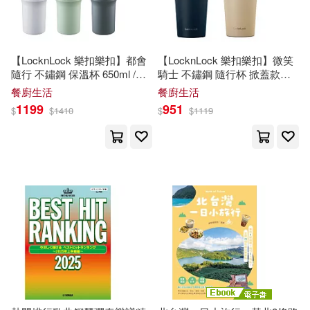
賴怡君(2)
趙華(2)
經濟管理出版社(3)
路克‧歐尼爾(2)
郭志標(2)
【LocknLock 樂扣樂扣】都會
【LocknLock 樂扣樂扣】微笑
聯經出版公司(3)
華文精典(3)
隨行 不鏽鋼 保溫杯 650ml /個
騎士 不鏽鋼 隨行杯 掀蓋款式
LHC-4277S 系列 LHC-
540ml /個 LHC-4269 系列
餐廚生活
餐廚生活
郭芫沅(2)
鄧寶劍(2)
4277SGRY-灰色
LHC-4269NVY-梵谷星空藍
1199
951
$
$
1410
$
$
1119
華東理工大學出版社(3)
鄭世嘉(2)
鄭石岩(2)
華納兄弟影業(3)
金姝延(2)
金鎮宇(2)
西南交通大學出版社(3)
鈕韻鐸(2)
鍾嘉鳳(2)
西安交通大學出版社(3)
長悅設計研究室(2)
陳俊欽(2)
譯林出版社(3)
遠足文化(3)
陳傳席（主編）(2)