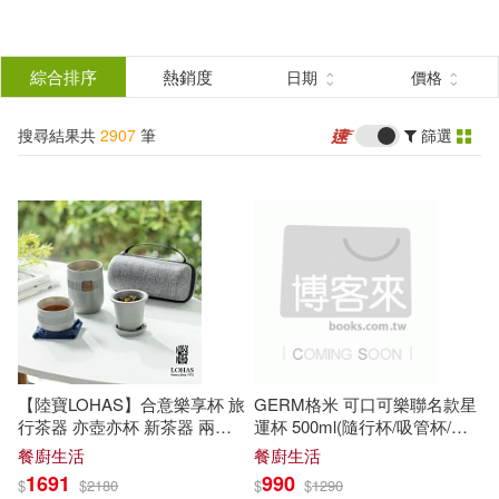
搜
尋
分類
綜合排序
熱銷度
日期
價格
(單選)
結
搜尋結果共
2907
筆
篩選
圖書(1713)
所有商品(2907)
果
影音(391)
雜誌(122)
篩
選
售票網(1)
美妝(10)
展開
作者
(可複選)
服飾(1)
家居生活(29)
【陸寶LOHAS】合意樂享杯 旅
GERM格米 可口可樂聯名款星
3C(15)
家電(8)
卓錦炎、卓錦漢(69)
行茶器 亦壺亦杯 新茶器 兩色
運杯 500ml(隨行杯/吸管杯/耐
可選 都市灰
冷耐熱) 冰川海鹽
餐廚生活
餐廚生活
1691
990
$
$
2180
$
$
1290
保健(17)
設計文具(34)
卓錦炎(50)
謝宛玲(41)