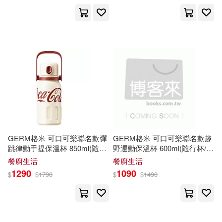
休閒生活(51)
婦幼生活(126)
宅豬(36)
いちむらまさき(21)
展開
餐廚生活(106)
鞋包配件(56)
小妮子(21)
爾悅（主編）(20)
出版社
(可複選)
票券(1)
玲廊滿藝(1)
樂海(17)
卓著(208)
悅知文化(96)
電子書閱讀器(3)
電子書(199)
GLORY QUEST(16)
Universal(37)
說頻文化(36)
GERM格米 可口可樂聯名款彈
GERM格米 可口可樂聯名款趣
有聲書(23)
李悅心(13)
盧錦鴻(13)
跳律動手提保溫杯 850ml(隨行
野運動保溫杯 600ml(隨行杯/保
杯/保溫瓶/保冰杯/水壺) 杏米
溫瓶/保冰杯/水壺) 霞光粉
Eloquence(31)
展開
餐廚生活
餐廚生活
1290
1090
$
$
1790
$
$
1490
姚逸軒(12)
田英章(11)
SONY MUSIC(31)
配送方式
(可複選)
目川文化編輯小組(11)
Alfred Music(30)