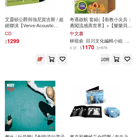
楊宏志（主編）(2)
楊定一(2)
Maggio Live(3)
艾靈頓公爵與強尼賀吉斯 / 超
奇遇啟航 套組(【衛教小尖兵：
楊陽(2)
楮墨堂(2)
絕聯演【Verve-Acoustic
勇闖流感異世界】+【樂樂貝貝
harmonia mundi(3)
Sounds留聲美學經典昇華系
的異想世界：龜兔賽跑+蟋蟀與
CD
中文書
列】★Down Beat、企鵝爵士
螞蟻】+【晚安故事：阿里巴巴
樂亶(2)
樂凡(2)
1299
林硯俞
目川文化編輯小組
黃詩
$
評鑑、AMG-4星經典推薦，流
與四十大盜+傑克與魔豆】+
上海交通大學出版社(3)
1170
9 折
$
$
1679
行音樂百科全書5星滿分推薦
【TOGO磁鐵遊戲書：一起去
(LP唱片)(Duke Ellington,
旅行】)
樂衛東（主編）(2)
樂雍(2)
試閱
Johnny Hodges / Side By
上海書店出版社(3)
Side【"Verve-Acoustic
Sounds"】(LP))
標野凪(2)
歐普拉．溫弗蕾(2)
上海書畫出版社(3)
武鄂（編）(2)
沈宜璇(2)
世界圖書出版公司北京公司(3)
法蘭西絲卡‧阿諾爾迪(2)
中南大學出版社(3)
泰國達人尼克(2)
洛秦(2)
魔比 / 玩音樂!【創世流行電子
麥克和機械工合唱團 / 有生之