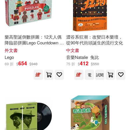
春日武彥(2)
朴允善(2)
百花文藝出版社(4)
李家雯（海蒂）(2)
李明璁(2)
聯合文學(4)
萬里機構(4)
樂高聖誕倒數拼圖：12天人偶
澀谷系狂潮：改變日本樂壇，
李清玉(2)
杜元坤(2)
降臨節拼圖Lego Countdown to
從90年代街頭誕生的流行文化
Christmas Puzzles: 12 Days of
青文(4)
音樂之橋(4)
外文書
中文書
Minifigure Advent Puzzles
Lego
音樂Natalie
兔比
林善義(2)
林希陶(2)
654
412
69 折
$
$
948
75 折
$
$
550
BIS(3)
電
試閱
林硯俞(2)
林衡哲(2)
CBETA 財團法人佛教電子佛典基金
會(3)
桃園慈濟人文真善美志工(2)
EuroArts(3)
植田 彰(2)
Gold Typhoon Music(3)