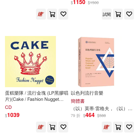
1150
$
$
1500
白龍(2)
石田剛毅(2)
內蒙古少年兒童出版社(3)
試閱
立安(2)
章悅(2)
冶金工業出版社(3)
符濤(2)
篠方‧一枚(2)
北京大學醫學出版社(3)
米雪兒．伊卡德(2)
四川文藝出版社(3)
大千(3)
維．比安基(2)
編輯部(2)
大展(3)
小天下(3)
蛋糕樂隊 / 流行金塊 (LP黑膠唱
以色列流行音樂
片)(Cake / Fashion Nugget
簡體書
羅伯‧法布坎(2)
羅揚(2)
(LP))
CD
平安文化(3)
幸福文化(3)
（以）莫蒂·雷格夫，（以）埃德溫·塞魯西
1039
464
$
79 折
$
$
588
羅洪 主編(2)
悅鈞(3)
愛米粒(3)