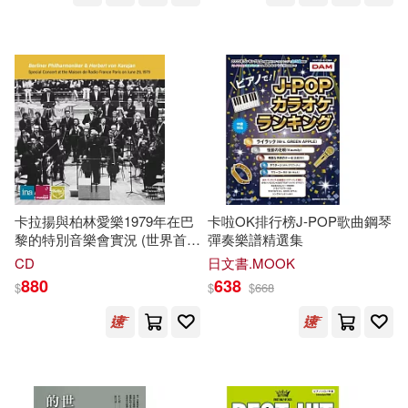
不朽(3)
于光（主編）(3)
中州古籍出版社(11)
京師心智(3)
台科大(11)
商周出版(11)
劉甄悅等（主編）(3)
四川美術出版社(11)
劉續寶(3)
上海科學技術文獻出版社(10)
卡拉揚與柏林愛樂1979年在巴
卡啦OK排行榜J-POP歌曲鋼琴
卓著出版社編輯部(3)
黎的特別音樂會實況 (世界首度
彈奏樂譜精選集
上海音樂出版社(10)
發行)(Karajan & Berliner
CD
日文書.MOOK
Philharmoniker / Special
880
638
卡羅琳．杜瓦(3)
$
$
$
668
Concert at the Maison de
前程出版社(10)
Radio France Paris on June
29, 1979 (2CD))
台灣角川編輯部(3)
PCuSER電腦人文化(9)
噶瑪悉樂(3)