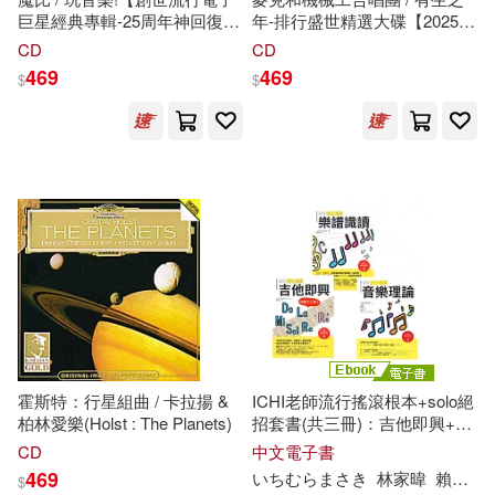
中國少年兒童出版社(3)
巨星經典專輯-25周年神回復絕
年-排行盛世精選大碟【2025最
版重生盤】(Moby / Play)
新樂團自主推出-成軍40周年回
洪啟嵩(2)
洪莉棋(2)
CD
CD
顧精選】(Mike+The
中國攝影出版社(3)
469
469
$
$
Mechanics / Looking Back–
Living The Years)
浦長瀨昌宏(2)
潘永峰(2)
中國書籍出版社(3)
潘玉潔(2)
潘隆森(2)
中國水利水電出版社(3)
熊儒賢(2)
熊川浩孝(2)
中國輕工業出版社(3)
王建華(2)
王思琦(2)
中國農業出版社(3)
王歡(2)
瓦萊莉‧貝涵(2)
霍斯特：行星組曲 / 卡拉揚 &
ICHI老師流行搖滾根本+solo絕
二十一世紀出版社(3)
五南(3)
柏林愛樂(Holst : The Planets)
招套書(共三冊)：吉他即興+樂
譜識讀+音樂理論 (電子書)
田臨斌(2)
畢柳鶯(2)
CD
中文電子書
人民美術出版社(3)
469
いちむらまさき
林家暐
賴佩怡
$