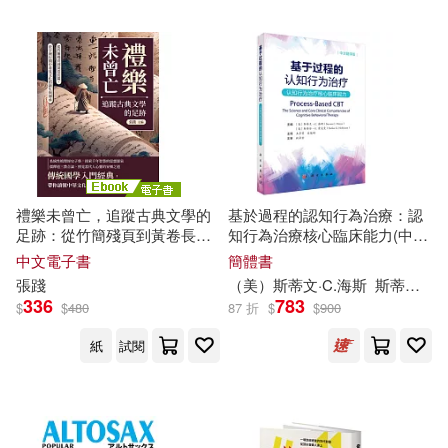
肯尼斯．葛拉罕(2)
接力出版社(3)
文物出版社(3)
若宮正子(2)
若山百合子(2)
斑馬線文庫有限公司(3)
茂木千惠(2)
荊霄鵬(2)
新華先鋒(3)
莊國年、鍾嘉鳳(2)
春風文藝出版社(3)
晨星(3)
禮樂未曾亡，追蹤古典文學的
基於過程的認知行為治療：認
足跡：從竹簡殘頁到黃卷長
知行為治療核心臨床能力(中文
菅原道仁(2)
篇，於字裡行間中看見文化的
翻譯版)
中文電子書
簡體書
木馬文化(3)
新生與傳承 (電子書)
張踐
（美）斯蒂文·C.海斯
斯蒂芬·G.霍夫曼
336
783
葛蕾莎．史都華(2)
$
$
480
87 折
$
$
900
東北財經大學出版社(3)
紙
試閱
藤原 豐(2)
藤田祐加(2)
柿子文化(3)
蘇子茵(2)
蘇承樂(2)