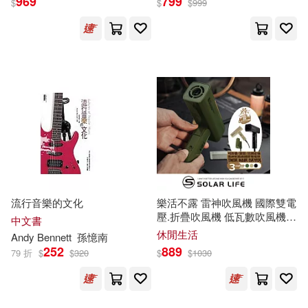
969
799
尚恩．艾科爾(2)
尤樂(2)
$
$
$
999
中國社會科學出版社(4)
尹悅(2)
尼爾•佩爾特(2)
全力(4)
凱信企管(4)
山下浩平(2)
崔鍾雷(2)
化學工業出版社(4)
崔鍾雷（主編）(2)
北京師範大學出版社(4)
布魯斯•D•培理(2)
吉林美術出版社(4)
同文館(4)
流行音樂的文化
樂活不露 雷神吹風機 國際雙電
帕諾斯．巴奈(2)
康樂股漲(2)
壓.折疊吹風機 低瓦數吹風機
中文書
商務(4)
露營吹風機 旅行吹風機 國際雙
休閒生活
Andy Bennett
孫憶南
電壓 戰術綠
252
889
79 折
$
$
320
$
$
1030
廣東省流行音樂協會(2)
外語教學與研究出版社(4)
張寶芳(2)
張德英(2)