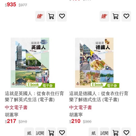
935
$
$
977
周宇廷(4)
壽岳章子(4)
warner music(12)
姜皓中(4)
施志偉(4)
人民郵電出版社(12)
林迺晴(4)
段姝(4)
台灣東販(12)
洪芳怡(4)
浦善新（主編）(4)
江西美術出版社(12)
耘俗齋(4)
胡蕙寧(4)
河南美術出版社(12)
這就是英國人：從食衣住行育
這就是德國人：從食衣住行育
樂了解英式生活 (電子書)
樂了解德式生活 (電子書)
Project Picnic(3)
中文電子書
中文電子書
環球 Blue Note(12)
禾廣(12)
胡蕙寧
胡蕙寧
217
210
SUPER PROJECT(3)
$
$
310
$
$
300
行政院衛生署中醫藥委員會(12)
紙
試閱
紙
試閱