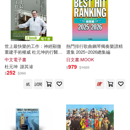
ヤマハミュージックエンタテイメ
ントホールディングス(9)
奧利佛・達克賽爾(3)
中國電力出版社(9)
宋炳坤(3)
太雅出版社(9)
世上最快樂的工作：神經顯微
熱門排行歌曲鋼琴獨奏樂譜精
實業之日本社海外版編輯部(3)
重建手術權威 杜元坤的行醫哲
選集 2025~2026總集編
安徽文藝出版社(9)
悅文社(9)
學 (電子書)
中文電子書
日文書.MOOK
979
杜元坤
謝其濬
$
$
1023
小悅龍工作室（主編）(3)
252
$
$
360
湖南文藝出版社(9)
紙
試閱
尤靜波(3)
張中行(3)
Linfair Records Limited(8)
張孝萱(3)
張晏誠(3)
人民軍醫出版社(8)
張瑋軒(3)
張英澤（主編）(3)
布克文化(8)