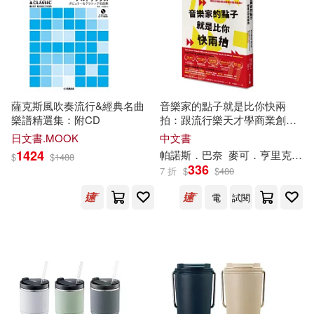
桃園縣政府文化局(3)
蘇珊·法斯特(2)
蘇秀悅(2)
江蘇人民出版社(3)
蘇超峰(2)
行遍天下記者群(2)
浙江文藝出版社(3)
海樂(3)
薩克斯風吹奏流行&經典名曲
音樂家的點子就是比你快兩
衛生署中醫藥委員會(2)
樂譜精選集：附CD
拍：跟流行樂天才學商業創新
海蝶音樂(3)
思維
日文書.MOOK
中文書
1424
帕諾斯．巴奈
麥可．亨里克斯
西口一希(2)
覃子安(2)
$
$
1488
336
7 折
$
$
480
湖南美術出版社(3)
知音人(3)
電
試閱
許曼莉(2)
許正典(2)
秀威資訊(3)
謝其濬(2)
謝楚悅(2)
科學普及出版社(3)
立緒(3)
謝綺倩(2)
賴巧凌(2)
經史子集(3)