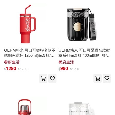
可超商取貨(2336)
劉昱江(10)
柳沼 行(10)
人民衛生出版社(28)
可海外宅配(2254)
王惠娟(9)
郭育婷(9)
易博士出版社(26)
可港澳店取(2119)
黃建維(9)
一行禪師(8)
Belle Ame(25)
GERM格米 可口可樂聯名款不
GERM格米 可口可樂聯名款徽
可新加坡店取(2041)
銹鋼冰霸杯 1200ml(保溫杯/隨
章系列保溫杯 400ml(隨行杯/咖
田英章（主編）(8)
行杯/吸管杯/保冰杯) 紅
啡杯/保冰杯) 月曜黑
湖北美術出版社(23)
餐廚生活
餐廚生活
可菲律賓店取(2140)
1290
990
$
$
1790
$
$
1290
Muzikland(7)
侘美秀俊(7)
湖南少年兒童出版社(23)
林一鳳(7)
林宜信(7)
上市日期
(可複選)
シンコーミュージック(22)
梅垣ルナ(7)
蝴蝶Seba(7)
一個月內上市新品(27)
三悅文化(22)