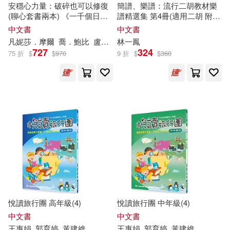
米鹿DeerDeer(3)
安穩心力量：破碎也可以修復
簡譜、樂譜：流行二胡教材樂
尖端(7)
平裝本(7)
(聊心套書兩本) 《一千個日子
譜精選集 第4冊(適用二胡 附伴
與一杯茶：一個臨床心理學家
奏QR Code )
中文書
中文書
維克拉姆．馬爾霍特拉(3)
克服悲傷的故事》+《獻給心靈
凡妮莎．摩爾
喬．鮑比
盧相如
林一鳳
的生命之書：十個富足步驟，
悅智(7)
文化藝術出版社(7)
727
324
75 折
$
$
970
9 折
$
$
360
打開內在智慧與恆久快樂》
莊國年(3)
蔡依玲(3)
東南大學出版社(7)
行政院衛生署中醫藥委員會(3)
機械工業出版社(7)
野人(7)
許大鵬(3)
邢悅(3)
非凡出版社(7)
馬可孛羅(7)
郭鵬(3)
阿姜布拉姆(3)
Moscow Conservatory Records(6)
阿飛(3)
陳國強(3)
悅讀旅行團 高年級(4)
悅讀旅行團 中年級(4)
三風樂器行(6)
中信出版社(6)
中文書
中文書
韋志中(3)
韋斯琴(3)
王惠娟
郭育婷
黃建維
王惠娟
郭育婷
黃建維