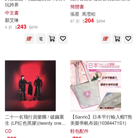
玩跨界
簡體書
啟功(2)
圖敦．耶喜喇嘛(2)
中文書
張星
馬雪松
韋伯(5)
黑龍江美術出版社(5)
204
顏艾琳
87 折
$
$
234
243
夏樂．貝利埃(2)
9 折
$
$
270
EZ叢書館(4)
Membran(4)
電
外研社兒童發展中心編(2)
Parnassus Records(4)
大谷義夫(2)
Warner Classics(4)
三采(4)
大風文創編輯部(2)
姜子安(2)
上海科學技術出版社(4)
威廉．格林(2)
孩悅時光(2)
中國三峽出版社(4)
二十一名飛行員樂團 / 破繭重
【Sanrio】日本平行輸入帽T熊
孫偉鵬(2)
安娜琳．布魯(2)
生 (LP紅色黑膠)(twenty one
美樂蒂帆布袋(10384471S1)
中國人口出版社(4)
pilots / Breach (LP))
CD
鞋包配件