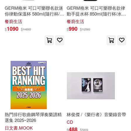
現在可購買商品(1164)
Deutsche Grammophon(16)
GERM格米 可口可樂聯名款迷
GERM格米 可口可樂聯名款律
你律動保溫杯 580ml(隨行杯/保
動手提水杯 850ml(隨行杯/水
悅@旅行傳媒(5)
曉君(5)
作者/演唱/譯/編/繪(1)
溫瓶/保冰/水壺) 星光白
壺) 漫暮黑
餐廚生活
餐廚生活
Neo Media(16)
1090
990
$
$
1490
$
$
1290
木の子ゆん(5)
林鴻喻(5)
價格
-
愛播聽書FM(16)
遠流(16)
範圍
江西美術出版社(5)
衣之鏢(5)
風潮音樂(16)
Naxos(15)
陸昕慈(5)
亞悅(15)
時報出版(15)
EZLanguage編輯部(4)
科學出版社(14)
三輪恭嗣(4)
亞伯‧艾里斯(4)
目川文化數位股份有限公司(13)
熱門排行歌曲鋼琴彈奏樂譜精
林俊傑 /《樂行者》音樂錄音帶
選集 2025~2026
CD
司馬彥(4)
吳潔鴻(4)
日文書.MOOK
488
電子工業出版社(13)
$
$
569