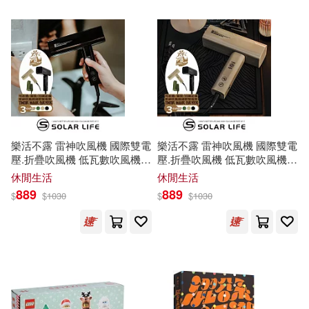
大塊文化(4)
奇光出版(4)
張智勇 編著(2)
好人出版(4)
張海英 主編 覃宇奇，蘇華斌 副主
編(2)
安徽美術出版社(4)
徐冰(2)
愛林博悅(2)
山東美術出版社(4)
樂活不露 雷神吹風機 國際雙電
樂活不露 雷神吹風機 國際雙電
愛蜜莉亞．艾爾哈特(2)
壓.折疊吹風機 低瓦數吹風機
壓.折疊吹風機 低瓦數吹風機
復旦大學出版社(4)
露營吹風機 旅行吹風機 國際雙
露營吹風機 旅行吹風機 國際雙
休閒生活
休閒生活
電壓 夜幕黑
電壓 大地沙
889
889
$
$
1030
$
$
1030
拉姆拉．阿里(2)
河南科學技術出版社(4)
捷徑文化語言企編小組(2)
清華大學出版社(4)
施志偉（編著）(2)
漢宇國際(4)