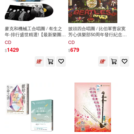
斯科特．凱勒(3)
旅遊玩家(3)
廣西美術出版社(8)
橡樹林(8)
李春雄(3)
李碩安(3)
麥克和機械工合唱團 / 有生之
披頭四合唱團 / 比伯軍曹寂寞
現代出版社(8)
クラックス(7)
年-排行盛世精選!【最新樂團自
芳心俱樂部50周年發行紀念版
主推出-成軍40周年回顧精選】
2CD [2017全新數位化錄製]
CD
CD
東販編輯部(3)
柳宗悅(3)
(2LP黑膠唱片)(Mike + The
(The Beatles / Sgt. Pepper’s
1429
679
$
$
三秦出版社(7)
Mechanics/Looking Back -
Lonely Hearts Club Band 2CD
Living The Years (2LP))
Deluxe Edition)
樂爸(3)
水腦(3)
中國人民大學出版社(7)
潘曉靜(3)
王可樂日語(3)
中國社會出版社(7)
王韡(3)
田臨斌（老黑）(3)
吉林出版集團有限責任公司(7)
程偉（主編）(3)
大霹靂(7)
如果出版社(7)