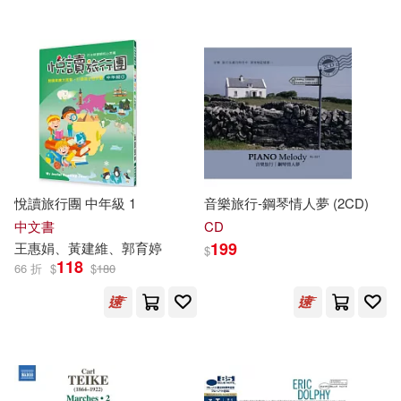
weiweiboy(喂，Wei)(2)
西南師範大學出版社(6)
上海音樂家協會(2)
高寶(6)
高等教育出版社(6)
中國醫師協會(2)
中島美鈴(2)
麥田(6)
三聯(5)
中華數位音樂科技協會(2)
悅讀旅行團 中年級 1
音樂旅行-鋼琴情人夢 (2CD)
上海教育出版社(5)
中文書
CD
中野信子(2)
丹．莫樂(2)
199
王惠娟、黃建維、郭育婷
$
上海音樂學院出版社(5)
118
66 折
$
$
180
亓漢友(2)
中國紡織出版社(5)
亞美將（鄧莉穎）(2)
中國醫藥科技出版社(5)