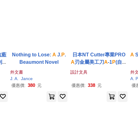
抗藍
Nothing to Lose:
A
J.
P
.
日本NT Cutter專業PRO
A
S
利浦
Beaumont Novel
A
刃金屬美工刀
A
-1
P
(自動
B
鎖定;18-8不鏽鋼握把;附3
外文書
設計文具
外
枚替刃&折刀片器)切割刀
J.
A
.
Jance
A
.
P
具Cutter
380
338
優惠價:
元
優惠價:
元
優