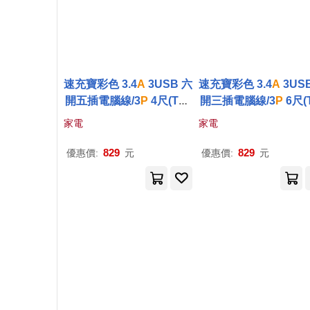
速充寶彩色 3.4
A
3USB 六
速充寶彩色 3.4
A
3US
開五插電腦線/3
P
4尺(Typ
開三插電腦線/3
P
6尺(
eA*2+TypeC*1)(顏色任
eA*2+TypeC*1)(顏
家電
家電
選) OCV65304 藍色
選) OCV43306 橙
829
829
優惠價:
元
優惠價:
元