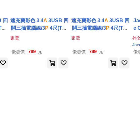
B 四
速充寶彩色 3.4
A
3USB 四
速充寶彩色 3.4
A
3USB 四
Ja
Typ
開三插電腦線/3
P
4尺(Typ
開三插電腦線/3
P
4尺(Typ
e 
色任
eA*2+TypeC*1)(顏色任
eA*2+TypeC*1)(顏色任
ef’
家電
家電
外
色
選) OCV43304 橙色
選) OCV43304 綠色
nd
Jac
789
789
優惠價:
元
優惠價:
元
優