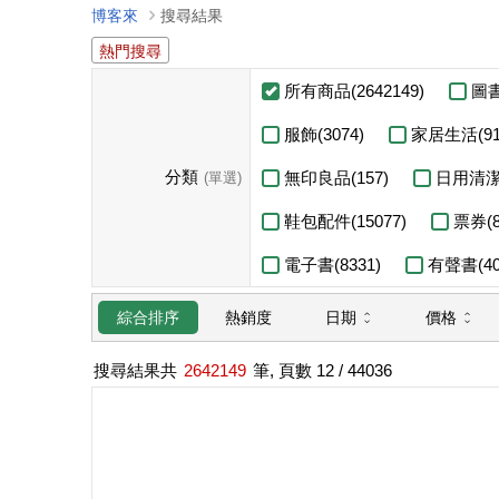
博客來
搜尋結果
熱門搜尋
所有商品(2642149)
圖書
服飾(3074)
家居生活(91
分類
無印良品(157)
日用清潔(
(單選)
鞋包配件(15077)
票券(8
電子書(8331)
有聲書(40
日期
價格
綜合排序
熱銷度
搜尋結果共
2642149
筆, 頁數
12
/ 44036