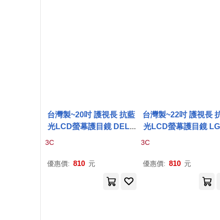
台灣製~20吋 護視長 抗藍
台灣製~22吋 護視長 
光LCD螢幕護目鏡 DELL
光LCD螢幕護目鏡 LG
系列 無
P
2016(
A
1款)
列 22MP68VQ-
P
(
A
款
3C
3C
810
810
優惠價:
元
優惠價:
元