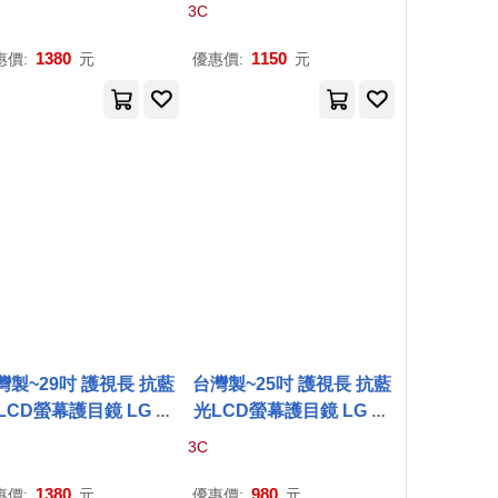
A 東芝 系列
A
1款32
P
24
列
A
款 27MP77HM-
P
3C
50
VS
1380
1150
惠價:
元
優惠價:
元
灣製~29吋 護視長 抗藍
台灣製~25吋 護視長 抗藍
LCD螢幕護目鏡 LG 系
光LCD螢幕護目鏡 LG 系
列 29UM57-
P
(
A
款)
列-1
A
款 25UM58-
P
3C
1380
980
惠價:
元
優惠價:
元