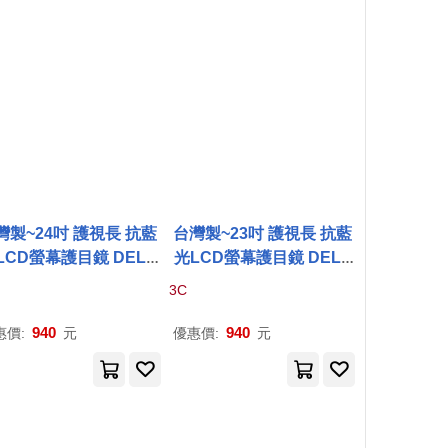
灣製~24吋 護視長 抗藍
台灣製~23吋 護視長 抗藍
LCD螢幕護目鏡 DELL
光LCD螢幕護目鏡 DELL
系列
P
2418
D(
A
款)
系列
P
2317
H(
A
款)
3C
940
940
惠價:
元
優惠價:
元