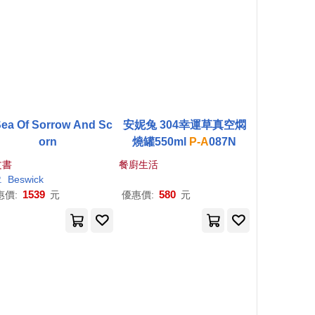
ea Of Sorrow And Sc
安妮兔 304幸運草真空燜
orn
燒罐550ml
P-A
087
N
文書
餐廚生活
.
Beswick
1539
580
惠價:
元
優惠價:
元