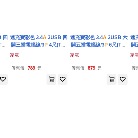
B 四
速充寶彩色 3.4
A
3USB 四
速充寶彩色 3.4
A
3USB 六
速充
Typ
開三插電腦線/3
P
4尺(Typ
開五插電腦線/3
P
6尺(Typ
開
色任
eA*2+TypeC*1)(顏色任
eA*2+TypeC*1)(顏色任
e
家電
家電
家
色
選) OCV43304 藍色
選) OCV65306 橙色
789
879
優惠價:
元
優惠價:
元
優