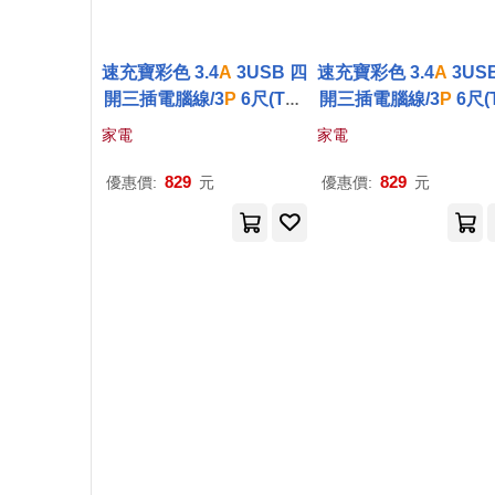
速充寶彩色 3.4
A
3USB 四
速充寶彩色 3.4
A
3US
開三插電腦線/3
P
6尺(Typ
開三插電腦線/3
P
6尺(
eA*2+TypeC*1)(顏色任
eA*2+TypeC*1)(顏
家電
家電
選) OCV43306 綠色
選) OCV43306 藍
829
829
優惠價:
元
優惠價:
元