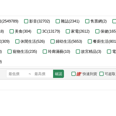
(2549789)
影音(32702)
雜誌(2341)
售票網(2)
8)
美食(304)
3C(13179)
家電(2612)
保健(165
309)
休閒生活(526)
婦幼生活(5653)
餐廚生活(801
)
寵物生活(235)
玲廊滿藝(10)
故宮精品(3)
電
)
快速到貨
可超取
~
確認