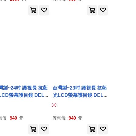
灣製~24吋 護視長 抗藍
台灣製~23吋 護視長 抗藍
LCD螢幕護目鏡 DELL
光LCD螢幕護目鏡 DELL
系列
P
2419
H(
A
款)
系列
P
2319
H(
A
款)
3C
940
940
惠價:
元
優惠價:
元