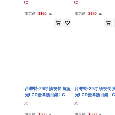
NEW系列 無 DELL
P
272
列 55
P
6(
A
1款)
3C
3C
3
D(
A
2款)
1150
3980
優惠價:
元
優惠價:
元
台灣製~29吋 護視長 抗藍
台灣製~29吋 護視長 
光LCD螢幕護目鏡 LG 系
光LCD螢幕護目鏡 LG
列 29WK500-
P
(
A
款)
列 29UM58-
P
(
A
款)
3C
3C
1380
1380
優惠價:
元
優惠價:
元