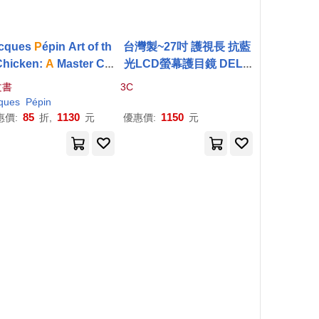
cques
P
épin Art of th
台灣製~27吋 護視長 抗藍
Chicken:
A
Master Ch
光LCD螢幕護目鏡 DELL
s Paintings, Stories, a
NEW系列 無 DELL
P
271
文書
3C
 Recipes of the Humb
9
H(
A
3款)
ques
P
épin
le Bird
85
1130
1150
惠價:
折,
元
優惠價:
元