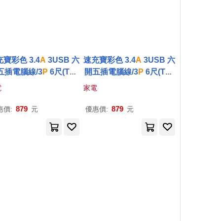
寶彩色 3.4
A
3USB 六
速充寶彩色 3.4
A
3USB 六
五插電腦線/3
P
6尺(Typ
開五插電腦線/3
P
6尺(Typ
A*2+TypeC*1)(顏色任
eA*2+TypeC*1)(顏色任
電
家電
選) OCV65306 綠色
選) OCV65306 藍色
879
879
惠價:
元
優惠價:
元