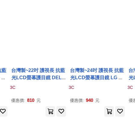
抗藍
台灣製~22吋 護視長 抗藍
台灣製~24吋 護視長 抗藍
台
 系
光LCD螢幕護目鏡 DELL
光LCD螢幕護目鏡 LG 系
光
)
系列
P
2219
H(
A
款)
列 24MP68VQ-
P
(
A
款)
3C
3C
3C
810
940
優惠價:
元
優惠價:
元
優