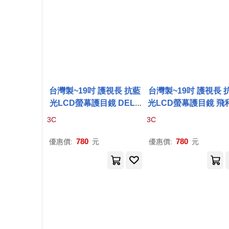
台灣製~19吋 護視長 抗藍
台灣製~19吋 護視長 
光LCD螢幕護目鏡 DELL
光LCD螢幕護目鏡 飛
系列 無
A
款
P
1917
S
系列
A
款19
P
4
QYE
3C
3C
780
780
優惠價:
元
優惠價:
元