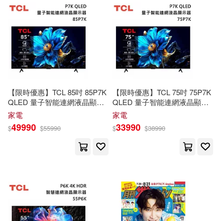
Wilson(99)
Jean R.(98)
Lippincott Williams & Wilkins(44)
Notebook(98)
Peter(98)
Penguin Group USA(44)
Scott(98)
Ingelow(97)
Deutsche Grammophon(43)
【限時優惠】TCL 85吋 85P7K
【限時優惠】TCL 75吋 75P7K
QLED 量子智能連網液晶顯示
QLED 量子智能連網液晶顯示
Jean-Yves(97)
Plaidy(97)
器 P7K Google
TV
含基本安裝
器 P7K Google
TV
含基本安裝
Mit Pr(43)
彗智(43)
家電
家電
+舊機回收
+舊機回收
49990
33990
$
$
55990
$
$
38990
Lechner(96)
Marius(96)
愛貝克思(43)
Mary(96)
Moliere(96)
Renouf Pub Co Ltd(42)
Piaget(96)
Taylor(94)
Tantor Media Inc(42)