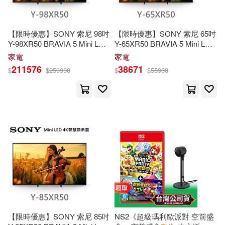
Yan(66)
Donna Kay(65)
Indiana Univ Pr(28)
【限時優惠】SONY 索尼 98吋
【限時優惠】SONY 索尼 65吋
Stephen(65)
Wong(65)
Y-98XR50 BRAVIA 5 Mini LED
Y-65XR50 BRAVIA 5 Mini LED
Macmillan UK(28)
4K HDR 智慧顯示器 Google
4K HDR 智慧顯示器 Google
家電
家電
TV
《含桌放安裝+舊機回收》
TV
《含桌放安裝+舊機回收》
211576
38671
$
$
259900
$
$
55900
Jeane(63)
Robin(63)
Pleasant Co Pubns(28)
Vincent(63)
Bill(62)
Trafalgar Square Books(28)
Cheng(62)
Jean Ann(62)
滾石(28)
Jean S.(62)
Associated Univ Pr(27)
Jean-Pierre (EDT)(62)
Intl Specialized Book Service Inc(2
7)
【限時優惠】SONY 索尼 85吋
NS2《超級瑪利歐派對 空前盛