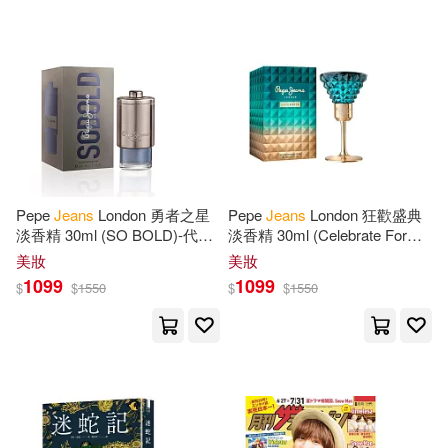
Young(74)
Gordon(73)
Barbour Pub Inc(34)
Lau(73)
Norma Jean(73)
Houghton Mifflin School(34)
Pierre(73)
Zhu(73)
Midpoint Trade Books Inc(34)
Joseph(72)
Rebecca M.(72)
Motorbooks Intl(33)
Pepe
Jeans
London 勇者之星
Pepe
Jeans
London 狂歡盛典
淡香精 30ml (SO BOLD)-代理
淡香精 30ml (Celebrate For
Jean/ Wick(71)
King(70)
商公司貨
HER)-代理商公司貨
美妝
美妝
映象國際多媒體(33)
1099
1099
$
$
1550
$
$
1550
Laura Jean(70)
Sarah(70)
Cheng & Tsui Co(32)
Amy(69)
Barbara(69)
Client Distribution Services(32)
Jean Claude(69)