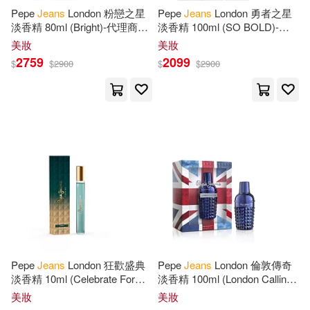
Tate Pub & Enterprises Llc(39)
Pepe
Jeans
London 粉戀之星
Pepe
Jeans
London 勇者之星
淡香精 80ml (Bright)-代理商公
淡香精 100ml (SO BOLD)-代
Elizabeth(88)
Laura(88)
司貨
理商公司貨
美妝
美妝
Casemate Pub & Book Dist Llc(38)
2759
2099
$
$
2900
$
$
2900
Tbo(87)
Creacom(86)
Dover Pubns(38)
Jennifer(86)
Allen(85)
Univ of Chicago Pr(38)
Huang(85)
Jean De(85)
Amer Mathematical Society(37)
Watson(85)
Lin(84)
Houghton Mifflin(37)
Thompson(84)
Chris(83)
Lonely Planet(37)
Pepe
Jeans
London 狂歡盛典
Pepe
Jeans
London 倫敦傳奇
淡香精 10ml (Celebrate For
淡香精 100ml (London Calling
Harris(83)
Henry(83)
HER)-代理商公司貨
For HIM)-代理商公司貨
美妝
美妝
Firefly Books Ltd(36)