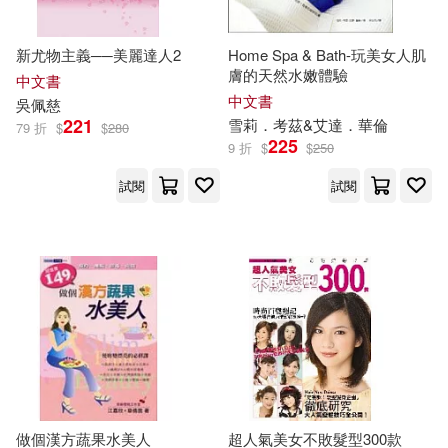
FFC(49)
サイトウケンジ(49)
上海科技教育出版社(354)
新尤物主義──美麗達人2
Home Spa & Bath-玩美女人肌
膚的天然水嫩體驗
中文書
プレステージマガジン(49)
中文書
人民軍醫出版社(353)
吳佩慈
221
雪莉．考茲&艾達．華倫
79 折
$
$
280
吉永史(49)
姫咲はな(49)
225
9 折
$
$
250
文匯出版社(353)
麥田(350)
試閱
試閱
日本寶庫社(49)
朵琳製作(49)
中國三峽出版社(349)
水野朝陽(49)
明天出版社(349)
究極美女プレステージ(49)
中央廣播電視大學出版社(347)
（美）約翰·斯坦貝克(49)
人民美術出版社(343)
做個漢方蔬果水美人
超人氣美女不敗髮型300款