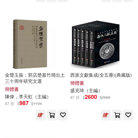
孫靜（主編）(94)
Neo Media(1195)
謝宇（主編）(94)
梁曉聲(92)
鄭州大學出版社(1194)
エッチなシロウト(91)
合肥工業大學出版社(1114)
上海書畫出版社(91)
上海古籍出版社(1107)
金聲玉振：郭店楚墓竹簡出土
西派文獻集成(全五冊)(典藏版)
江必新（主編）(89)
三十周年研究文選
簡體書
武漢理工大學出版社(1100)
簡體書
盛克琦（
主編
）
藍山（主編）(89)
馬翠蘿(89)
2600
陳偉，李天虹（
主編
）
87 折
$
$
2988
987
中國農業大學出版社(1097)
87 折
$
$
1134
姜正成（主編）(88)
冶金工業出版社(1090)
李志剛（主編）(88)
烽仙(88)