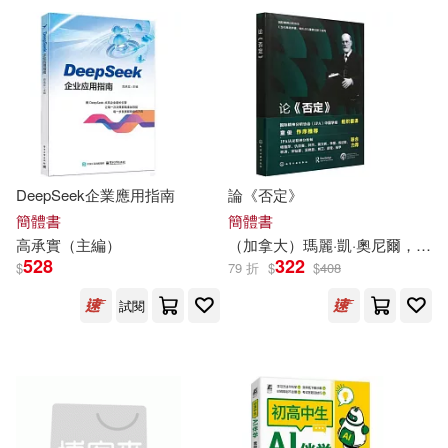
牛勝玉（主編）(120)
中國社會科學出版社(1717)
美國美泰公司(120)
北京大學醫學出版社(1675)
ビッグモーカル(119)
世界圖書出版公司北京公司(1648)
DeepSeek企業應用指南
論《否定》
百里龍蝦(115)
簡體書
簡體書
上海外語教育出版社(1647)
高承實（
主編
）
（加拿大）瑪麗·凱·奧尼爾，（美）薩爾曼·艾克塔（
528
322
$
79 折
$
$
408
李繼勇（主編）(114)
四川大學出版社(1634)
試閱
中國法制出版社(113)
中國紡織出版社(1629)
周夢（主編）(113)
上海人民出版社(1627)
アテナ映像 E-BOOK SERIES(10