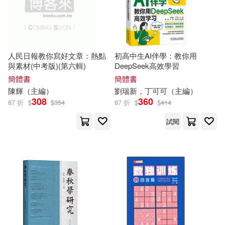
9)
東南大學出版社(1611)
聖才學習網（主編）(107)
中國礦業大學出版社(1595)
人民日報教你寫好文章：熱點
初高中生AI伴學：教你用
劉弢，呂春昕（主編）(106)
與素材(中考版)(第六輯)
DeepSeek高效學習
中國標準出版社(1590)
簡體書
簡體書
陳輝（
主編
）
劉瑞新，丁可可（
主編
）
聖才學習網主編(104)
308
360
87 折
$
$
354
87 折
$
$
414
吉林科學技術出版社(1549)
試閱
金利（主編）(104)
中國勞動社會保障出版社(1543)
閆仲渝（主編）(103)
西南財經大學出版社(1521)
ながえSTYLE(102)
中國法制出版社(1506)
周漢琴（主編）(102)