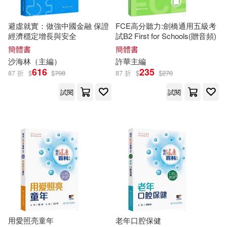
張海君（主編）(78)
山東大學出版社(964)
避虛就實：做強中國金融 保證
FCE高分聽力:劍橋通用五級考
張迅（主編）(78)
經濟穩定增長與安全
試B2 First for Schools(贈音頻)
蘇州大學出版社(962)
簡體書
簡體書
沙海林（
主編
）
許華
主編
趙秉志（主編）(78)
616
235
87 折
$
$
708
87 折
$
$
270
石油工業出版社(956)
試閱
試閱
劉鳳祿（主編）(77)
東立(934)
劉軍（主編）(76)
中國人口出版社(929)
吳義勤（主編）(76)
上海教育出版社(923)
張宇（主編）(76)
中山大學出版社(917)
本書編寫組編(76)
用愛照亮童年
老年口腔保健