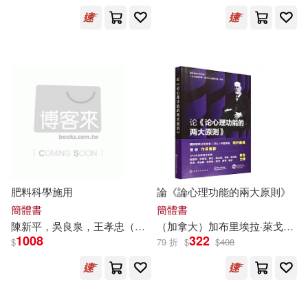
悅文社(1882)
黃勇（主編）(130)
中國農業科學技術出版社(1881)
爾悅（主編）(129)
東北財經大學出版社(1854)
榮德基（主編）(128)
中國政法大學出版社(1833)
黃易(128)
首都師範大學出版社(1812)
肥料科學施用
論《論心理功能的兩大原則》
吳慶芳（主編）(125)
簡體書
簡體書
西安交通大學出版社(1772)
陳新平，吳良泉，王孝忠（
主編
）
（加拿大）加布里埃拉·萊戈雷塔，（美）勞倫斯·J. 布朗（
1008
322
$
79 折
$
$
408
趙鎮琬（主編）(123)
中國石化出版社(1765)
吳春虎（主編）(122)
中國輕工業出版社(1745)