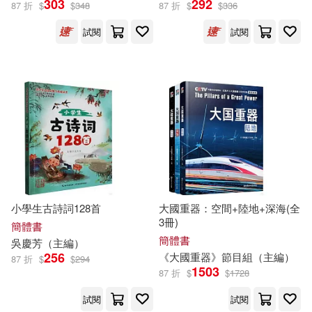
303
292
87 折
$
$
348
87 折
$
$
336
試閱
試閱
設計文具(1324)
崔鍾雷（主編）(615)
展開
無印良品(95)
星巴克(2)
萬志勇（主編）(546)
出版社
(可複選)
日用清潔(273)
龔勛（主編）(513)
科學出版社(13326)
休閒生活(139)
李永新（主編）(439)
機械工業出版社(12950)
婦幼生活(2737)
HA(430)
小學生古詩詞128首
大國重器：空間+陸地+深海(全
3冊)
高等教育出版社(11261)
展開
簡體書
簡體書
吳慶芳（
主編
）
餐廚生活(773)
電子票證(31)
楊文彬（主編）(424)
256
《大國重器》節目組（
主編
）
87 折
$
$
294
人民衛生出版社(11149)
1503
87 折
$
$
1728
配送方式
(可複選)
鞋包配件(3867)
票券(57)
曲一線（主編）(396)
試閱
試閱
清華大學出版社(10933)