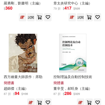
羅勇剛，劉書明（
主編
）
章太炎研究中心（
主編
）
楊建飛（主編）(98)
360
417
$
79 折
$
$
528
中南大學出版社(1293)
試閱
試閱
ケイ・エム・プロデュース(97)
華東理工大學出版社(1292)
張連生（主編）(97)
立信會計出版社(1285)
張偉（主編）(96)
經濟管理出版社(1268)
周仲瑛，於文明（主編）(95)
哈爾濱工業大學出版社(1261)
西方繪畫大師原作：席勒
控制理論及自動控制技術
アリスJAPAN公式E-book(94)
簡體書
簡體書
重慶出版社(1256)
趙錦傑（
主編
）
董辛旻，郝旺身（
主編
）
劉益宏（主編）(94)
94
286
87 折
$
$
108
87 折
$
$
329
黑龍江科學技術出版社(1253)