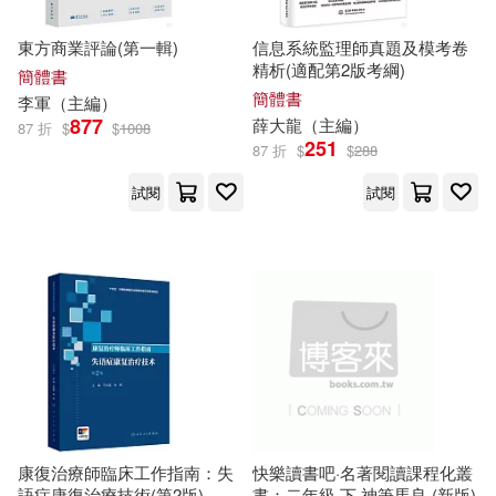
馬德高（主編）(167)
東方商業評論(第一輯)
信息系統監理師真題及模考卷
北京師範大學出版社(2787)
精析(適配第2版考綱)
簡體書
山香教師招聘考試命題研究中心
簡體書
李軍（
主編
）
（主編）(166)
877
薛大龍（
主編
）
武漢大學出版社(2768)
87 折
$
$
1008
251
87 折
$
$
288
魯迅(165)
試閱
試閱
大連理工大學出版社(2748)
李家友（主編）(162)
西安電子科技大學出版社(2649)
聞鍾（主編）(157)
中國水利水電出版社(2534)
日本寶庫社(155)
人民出版社(2509)
夏睿（主編）(151)
人民軍醫出版社(2338)
康復治療師臨床工作指南：失
快樂讀書吧·名著閱讀課程化叢
語症康復治療技術(第2版)
書：二年級 下 神筆馬良 (新版)