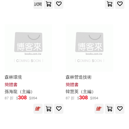
試閱
張愛玲(73)
光明日報出版社(875)
衛英霞（主編）(73)
吉林出版集團有限責任公司(873)
VALCLIMB(72)
丸戸史明(72)
中國傳媒大學出版社(866)
孔祥濤（主編）(72)
中國科學技術出版社(862)
森林環境
森林營造技術
王長喜（主編）(72)
龍門書局(860)
簡體書
簡體書
孫海龍（
主編
）
韓慧英（
主編
）
裴春艷（主編）(72)
308
308
87 折
$
$
354
87 折
$
$
354
中國科學技術大學出版社(845)
楊建峰（主編）(71)
安徽美術出版社(842)