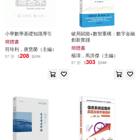
現在可購買商品(43214)
華中科技大學出版社(3629)
ホットエンターテイメント(185)
作者/演唱/譯/編/繪(1)
上海交通大學出版社(3593)
小學數學基礎知識導引
破局賦能+數智重構：數字金融
清英（主編）(185)
價格
-
創新實踐
簡體書
中國鐵道出版社(3327)
範圍
簡體書
符玲利，唐慧榮（
主編
）
韓雪濤（主編）(184)
208
楊濤，馬洪傑（
主編
）
87 折
$
$
239
303
法律出版社(3296)
87 折
$
$
348
賈德江 主編(181)
人民交通出版社(3271)
伍美珍（主編）(176)
西南交通大學出版社(3144)
蔡曄（主編）(170)
復旦大學出版社(2957)
本書編委會(167)
中國電力出版社(2901)