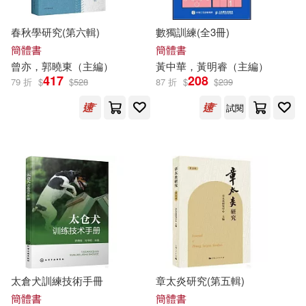
廈門大學出版社(1491)
春秋學研究(第六輯)
數獨訓練(全3冊)
嚴軍（總主編）(102)
知識產權出版社(1482)
簡體書
簡體書
曾亦，郭曉東（
主編
）
黃中華，黃明睿（
主編
）
王子安（主編）(102)
417
208
79 折
$
$
528
87 折
$
$
239
廣西師範大學出版社(1430)
試閱
胡維勤（主編）(102)
河南科學技術出版社(1423)
顏娟英主編(101)
張煒(100)
中華書局(1417)
顧作峰（主編）(100)
西南師範大學出版社(1354)
美國迪士尼公司(99)
北京郵電大學出版社(1334)
太倉犬訓練技術手冊
章太炎研究(第五輯)
張國見（主編）(98)
科學技術文獻出版社(1327)
簡體書
簡體書