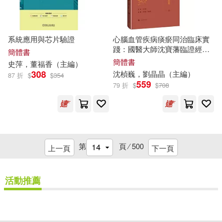
北京工業大學出版社(602)
鄭曉華（主編）(57)
中信出版社(597)
系統應用與芯片驗證
心腦血管疾病痰瘀同治臨床實
「青少年成長必讀經典書系」編委
踐：國醫大師沈寶藩臨證經驗
簡體書
會主編(56)
集要
華語教學出版社(596)
簡體書
史萍，董福香（
主編
）
308
沈楨巍，劉晶晶（
主編
）
87 折
$
$
354
何清湖（主編）(56)
559
79 折
$
$
708
北京出版社(595)
劉勇（主編）(56)
中國書籍出版社(585)
劉穎（主編）(56)
第
頁 ⁄
500
上一頁
下一頁
浙江教育出版社(582)
博爾（主編）(56)
活動推薦
山東科學技術出版社(572)
李燁（主編）(56)
世界知識出版社(570)
重新設定
確認