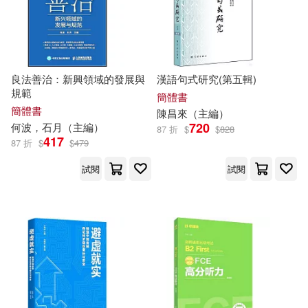
北京大學《儒藏》編纂與研究中心
(82)
重慶大學出版社(993)
賈德江(82)
南京師範大學出版社(981)
良法善治：新興領域的發展與
漢語句式研究(第五輯)
規範
簡體書
中國標准出版社編(81)
簡體書
陳昌來（
主編
）
上海科學技術文獻出版社(972)
720
何波，石月（
主編
）
87 折
$
$
828
417
田英章（主編）(80)
87 折
$
$
479
國防工業出版社(972)
試閱
試閱
閆飛（主編）(80)
阿瑛(80)
江西美術出版社(970)
陳琳（主編）(80)
大連海事大學出版社(968)
趙錦傑（主編）(79)
中國經濟出版社(965)