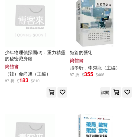
山香教師招聘考試命題研究中心主
編(287)
本週上市新品(125)
中國醫藥科技出版社(4256)
甘智榮（主編）(265)
中國建築工業出版社(4036)
電子書
(可複選)
徐豐（主編）(232)
外語教學與研究出版社(4002)
少年物理偵探團(2)：重力精靈
短篇的藝術
適合手機平板閱讀(4599)
的秘密藏身處
朱海峰（主編）(226)
簡體書
簡體書
中國中醫藥出版社(3921)
張學昕，李秀龍（
主編
）
適合平板閱讀(7629)
355
（韓）金尚旭（
主編
）
87 折
$
$
408
武澤濤（主編）(220)
183
87 折
$
$
210
中國農業出版社(3755)
免費電子書(171)
試閱
於清峰（主編）(196)
南京大學出版社(3711)
賈德江（主編）(192)
其他
(可複選)
浙江大學出版社(3682)
本書編寫組(189)