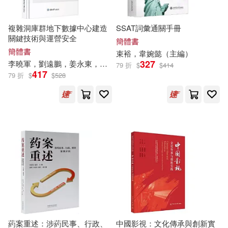
湯素蘭（主編）(66)
金盾出版社(752)
複雜洞庫群地下數據中心建造
SSAT詞彙通關手冊
關鍵技術與運營安全
簡體書
蘇士澍（主編）(66)
簡體書
中國物資出版社(748)
束裕，韋婉懿（
主編
）
327
李曉軍，劉遠鵬，姜永東，李志軍，張洪濤（
主編
）
79 折
$
$
414
張國棟（主編）(65)
417
79 折
$
$
528
吉林美術出版社(741)
桑磊（主編）(65)
華南理工大學出版社(732)
楊東勝（主編）(65)
暨南大學出版社(731)
王冬梅（主編）(65)
江蘇大學出版社(726)
馮克力（主編）(65)
天津科學技術出版社(725)
葯案重述：涉葯民事、行政、
中國影視：文化傳承與創新實