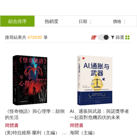
搜
尋
分類
綜合排序
熱銷度
日期
價格
(單選)
結
搜尋結果共
472030
筆
篩選
所有商品(472030)
果
圖書(434616)
影音(4170)
篩
選
雜誌(4530)
美妝(154)
展開
作者
(可複選)
服飾(188)
家居生活(745)
《怪奇物語》與心理學：顛倒
AI、通脹與武器：與諾獎學者
美食(568)
3C(2680)
杜志建（主編）(912)
的生活
一起面對危機四伏的未來
簡體書
簡體書
(美)特拉維斯·蘭利（
主編
）
劉可澄
海聞（
主編
）
家電(200)
保健(101)
中國標準出版社(708)