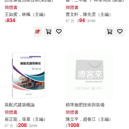
唐文儒（主編）(147)
簡體書
簡體書
江西教育出版社(2134)
王如蜜，林楓（
主編
）
曹文軒，陳先雲（
主編
）
834
94
AIP-ROJECT(143)
$
87 折
$
$
108
上海科學技術出版社(1990)
王偉營（主編）(142)
商務印書館(1990)
劉強（主編）(141)
華東師範大學出版社(1938)
聖才考研網（主編）(139)
中國林業出版社(1933)
衣笠彰梧(138)
經濟科學出版社(1900)
裝配式建築概論
精準施肥技術與裝備
張海（主編）(136)
簡體書
簡體書
中國財政經濟出版社(1883)
崔正龍，張童（
主編
）
陳立平，趙春江（
主編
）
208
1008
87 折
$
$
239
$
張泉（主編）(131)