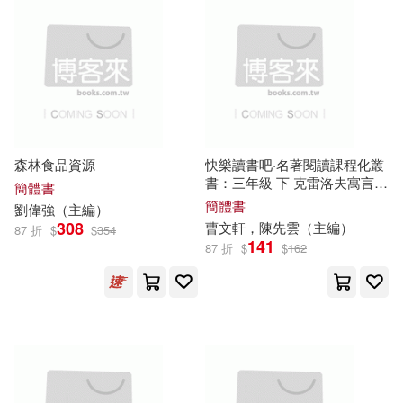
蔡東藩(71)
河南大學出版社(829)
陶紅亮（主編）(71)
北京科學技術出版社(819)
國務院法制辦公室(70)
陝西師範大學出版社(818)
森林食品資源
快樂讀書吧·名著閱讀課程化叢
末永萌乃(70)
書：三年級 下 克雷洛夫寓言
湖北科學技術出版社(812)
簡體書
(新版)
簡體書
劉偉強（
主編
）
李莉（主編）(70)
308
曹文軒，陳先雲（
主編
）
87 折
$
$
354
江蘇人民出版社(801)
141
87 折
$
$
162
王靜（主編）(70)
中國三峽出版社(795)
賈德江 主編(70)
中央廣播電視大學出版社(784)
MACプラス(69)