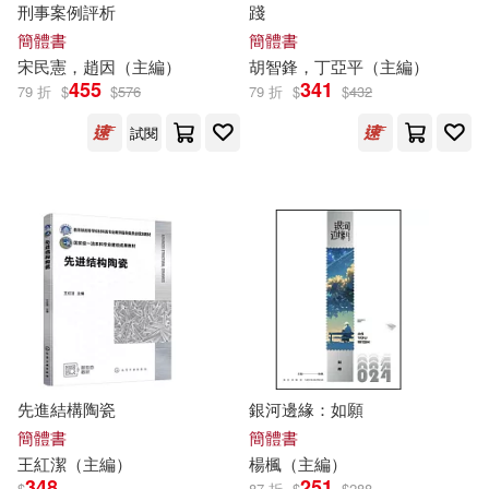
人民法院出版社(64)
刑事案例評析
踐
開明出版社(724)
簡體書
簡體書
宋民憲，趙因（
主編
）
胡智鋒，丁亞平（
主編
）
李勇（主編）(64)
455
341
北京體育大學出版社(723)
79 折
$
$
576
79 折
$
$
432
蔡杏山（主編）(64)
試閱
河南美術出版社(718)
PRESTIGE DIGITAL BOOK SERIE
S(63)
浙江工商大學出版社(707)
プレステージ出版（写真集）(63)
煤炭工業出版社(700)
中國法治出版社(63)
教育科學出版社(688)
夏睿主編(63)
戸ヶ里憐(63)
先進結構陶瓷
銀河邊緣：如願
四川科學技術出版社(685)
簡體書
簡體書
王紅潔（
主編
）
楊楓（
主編
）
朱斌（主編）(63)
348
251
$
87 折
$
$
288