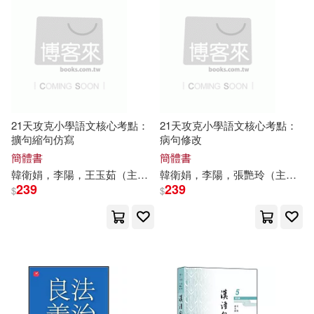
汕頭大學出版社(1071)
張曼娟(87)
Megamorrina(86)
上海財經大學出版社(1040)
葉嘉瑩(86)
薛謙（主編）(86)
北京航空航天大學出版社(1040)
我是瞎混的(85)
21天攻克小學語文核心考點：
21天攻克小學語文核心考點：
中國環境科學出版社(1039)
擴句縮句仿寫
病句修改
簡體書
簡體書
曲一線主編(85)
杜志建(85)
韓衛娟，李陽，王玉茹（
主編
）
韓衛娟，李陽，張艷玲（
主編
）
天地出版社(1032)
239
239
$
$
洪亮（主編）(85)
天津大學出版社(1023)
季小兵（主編）(84)
同濟大學出版社(1020)
路得（主編）(84)
中國計量出版社(1014)