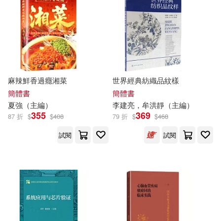
氣象出版社(616)
蒼野アキラ(58)
北京語言大學出版社(613)
蜜桃工作室(58)
上海三聯書店(612)
麻辣鮮香過癮湘菜
世界經典紡織品紋樣
顧振彪（主編）(58)
簡體書
簡體書
中國文史出版社(609)
夏強（
主編
）
李建亮，牟洪靜（
主編
）
355
369
87 折
$
$
408
79 折
$
$
468
杜澤遜（主編）(57)
湖南師範大學出版社(608)
試閱
試閱
王勇（主編）(57)
旅遊教育出版社(607)
王森（主編）(57)
湖南美術出版社(604)
臧俊岐（主編）(57)