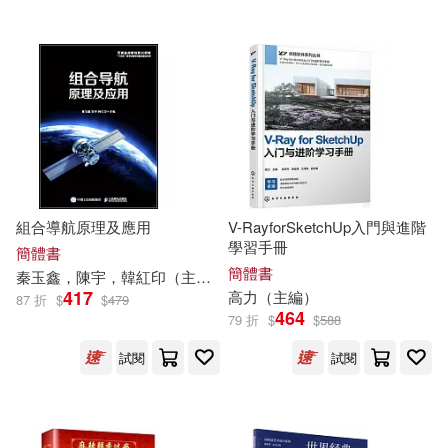
僑務委員會(60)
張曉風(60)
九州出版社(628)
王偉（主編）(60)
電子科技大學出版社(626)
聖才考研網主編(60)
天津人民出版社(625)
杜萬華（主編）(59)
航空工業出版社(624)
組合導航原理及應用
V-RayforSketchUp入門與進階
學習手冊
簡體書
薛大龍（主編）(59)
簡體書
秦玉鑫，陳宇，韓紅印（
主編
）
南開大學出版社(622)
417
高力（
主編
）
87 折
$
$
479
464
79 折
$
$
588
張勇（主編）(58)
木士(58)
慕客館(620)
試閱
試閱
本書編委會編(58)
新疆青少年出版社(616)
李軍（主編）(58)