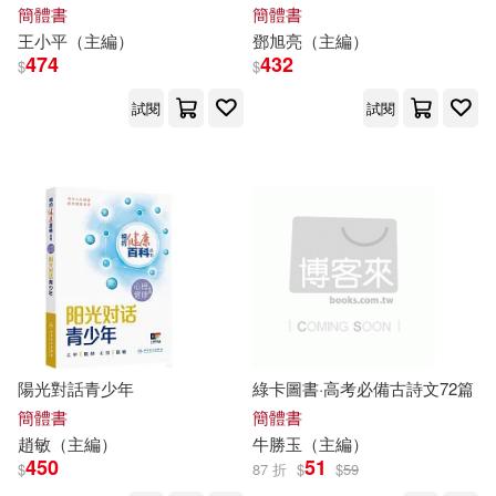
人民日報出版社(916)
簡體書
簡體書
王小平（
主編
）
鄧旭亮（
主編
）
李默（主編）(75)
474
432
$
$
西北工業大學出版社(916)
試閱
試閱
華文基礎教育研究院（主編）(75)
最高人民法院出版社(902)
奚曉明（主編）(74)
說頻文化(901)
曹緯浚（主編）(74)
山東人民出版社(894)
王強（主編）(74)
北京工藝美術出版社(891)
田榮俊（主編）(74)
陽光對話青少年
綠卡圖書·高考必備古詩文72篇
中央編譯出版社(889)
簡體書
簡體書
趙敏（
主編
）
牛勝玉（
主編
）
譚樹輝（主編）(74)
450
51
$
87 折
$
$
59
中國海洋大學出版社(886)