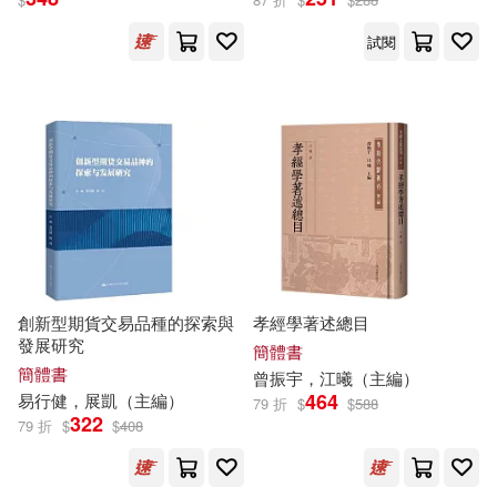
廣東科技出版社(682)
試閱
李偉（主編）(63)
LEO(62)
中國建材工業出版社(669)
梁頌（主編）(62)
華夏出版社(669)
陸有珠（主編）(62)
北京圖書館出版社(658)
張恨水(61)
上海辭書出版社(655)
朱五書（主編）(61)
創新型期貨交易品種的探索與
孝經學著述總目
文物出版社(655)
發展研究
簡體書
簡體書
曾振宇，江曦（
主編
）
禹南（主編）(61)
464
易行健，展凱（
主編
）
79 折
$
$
588
湖北美術出版社(639)
322
79 折
$
$
408
中國標准出版社(60)
人民文學出版社(638)