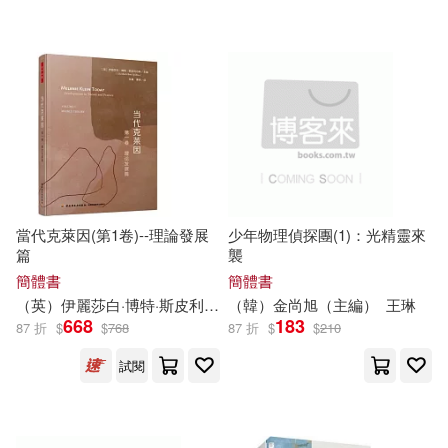
可超商取貨(446188)
寵物生活(1787)
劉增利（主編）(361)
化學工業出版社(9819)
可海外宅配(443923)
玲廊滿藝(331)
故宮精品(29)
根華編輯部(348)
電子工業出版社(8013)
可港澳店取(441312)
電子書閱讀器(9)
文心（主編）(344)
人民郵電出版社(6680)
可新加坡店取(440340)
電子書(12230)
有聲書(394)
中公教育教師招聘考試研究院(325)
當代克萊因(第1卷)--理論發展
少年物理偵探團(1)：光精靈來
北京理工大學出版社(5728)
篇
襲
可菲律賓店取(441669)
AI-PROJECT(299)
簡體書
簡體書
社會科學文獻出版社(5713)
（英）伊麗莎白·博特·斯皮利厄斯（ELIZABETH BOTT SPILLIUS）（
（韓）金尚旭（
主編
）
王琳
668
183
87 折
$
$
768
87 折
$
$
210
徐林（主編）(290)
上市日期
(可複選)
中國人民大學出版社(5615)
試閱
陳長海（主編）(290)
一個月內上市新品(825)
北京大學出版社(4994)