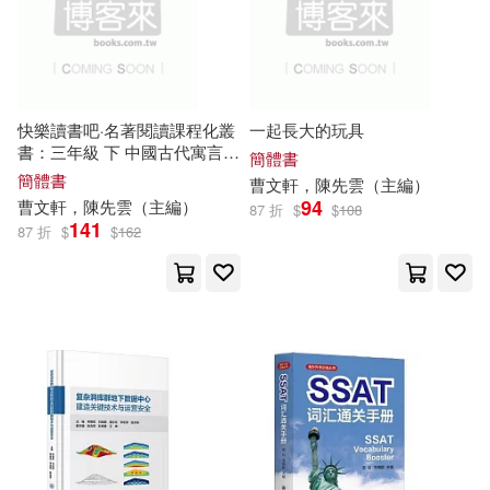
台灣角川(782)
王麗（主編）(69)
中國金融出版社(772)
蔣軍虎（主編）(69)
快樂讀書吧·名著閱讀課程化叢
一起長大的玩具
哈爾濱出版社(764)
書：三年級 下 中國古代寓言
簡體書
(新版)
徐潛（主編）(68)
簡體書
曹文軒，陳先雲（
主編
）
湖南科學技術出版社(763)
94
曹文軒，陳先雲（
主編
）
87 折
$
$
108
141
87 折
$
$
162
MIZUHO KUSANAGI(67)
遼寧科學技術出版社(763)
劉偉（主編）(67)
北京燕山出版社(759)
杜志建主編(67)
本社編(66)
中國協和醫科大學出版社(757)
李傑（主編）(66)
學苑出版社(757)