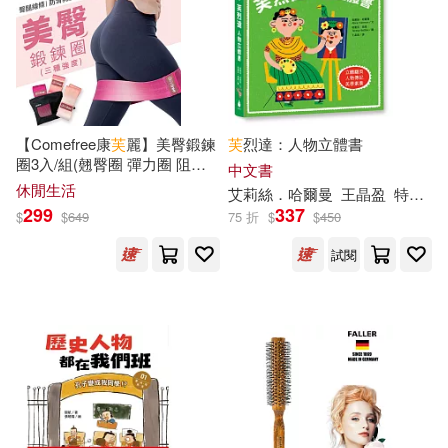
盧勝彥(18)
萬昱汐等(18)
湖北少年兒童出版社(119)
葛瑞姆‧漢卡克(18)
南海出版公司(118)
邱福龍(18)
陸楊(18)
【Comefree康
芙
麗】美臀鍛鍊
芙
烈達：人物立體書
得利影視(118)
圈3入/組(翹臀圈 彈力圈 阻力
中文書
圈 環狀彈力帶)
休閒生活
艾莉絲．哈爾曼
王晶盈
特蕾莎．貝隆
霧滿攔江(18)
鞏孺萍(18)
299
337
$
$
649
75 折
$
$
450
東方出版社(118)
試閱
（漢）許慎(18)
北京出版社(117)
（美）傑克·倫敦(18)
上海人民美術出版社(115)
TYPE-MOON(17)
五南(115)
《漢語900句》編寫組編(17)