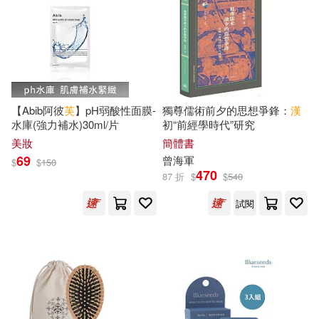
劉富華等（編著）(36)
上海三聯書店(298)
富野由悠季(36)
月望東山(36)
中國統計出版社(298)
篠原千繪(36)
【Abib阿彼
芙
】pH弱酸性面膜-
獨尊儒術前夕的思想爭鋒：
漢
復旦大學出版社(298)
水庫(強力補水)30ml/片
初“前經學時代”研究
美妝
簡體書
（芬蘭）托芙·揚松(36)
69
曾海軍
$
$
150
中國宇航出版社(297)
470
87 折
$
$
540
（英）威廉·莎士比亞(36)
試閱
遠流(288)
(法)凡爾納(35)
上海科學技術文獻出版社(287)
世一編輯部(35)
川原正敏(35)
吉林出版集團有限責任公司(287)