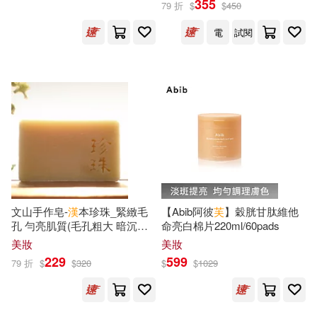
355
79 折
$
$
450
電
試閱
保健(329)
設計文具(1638)
美國迪士尼公司(159)
展開
無印良品(41)
星巴克(7)
蘇青和(155)
出版社
(可複選)
日用清潔(722)
根華編輯部(154)
外語教學與研究出版社(1678)
休閒生活(500)
（美）海明威(139)
商務印書館(1641)
婦幼生活(1413)
本書編委會(129)
文山手作皂-
漢
本珍珠_緊緻毛
【Abib阿彼
芙
】穀胱甘肽維他
孔 勻亮肌質(毛孔粗大 暗沉調
命亮白棉片220ml/60pads
海洋出版社(1296)
展開
理)
美妝
美妝
餐廚生活(782)
電子票證(79)
（法）儒勒·凡爾納(116)
229
599
79 折
$
$
320
$
$
1029
科學出版社(1279)
配送方式
(可複選)
鞋包配件(2287)
票券(70)
蔡東藩(115)
劉富華(112)
東立(1223)