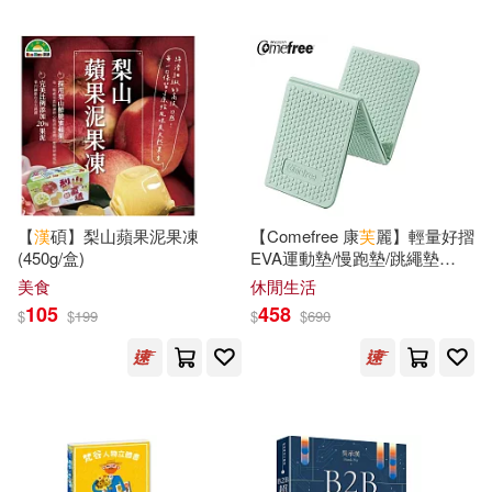
可超商取貨(83958)
寵物生活(687)
林漢達(105)
李俊穎(104)
北京語言大學出版社(1069)
可海外宅配(82107)
玲廊滿藝(148)
故宮精品(30)
羅冠顯(103)
林漢忠(102)
北京大學出版社(1027)
可港澳店取(79260)
電子書(5657)
有聲書(330)
林受勳(100)
廖慶堂(96)
上海人民出版社(979)
可新加坡店取(78603)
【
漢
碩】梨山蘋果泥果凍
【Comefree 康
芙
麗】輕量好摺
衛紀淮(94)
陳鈞彥(91)
(450g/盒)
EVA運動墊/慢跑墊/跳繩墊
社會科學文獻出版社(887)
8mm (山綠色)
可菲律賓店取(79401)
美食
休閒生活
（漢）司馬遷(91)
傅怡釧(90)
105
458
$
$
199
$
$
690
中華書局(770)
武鵬程(86)
TMA(80)
上市日期
(可複選)
漢湘文化(550)
蔣敏玲(76)
徐俊西(75)
一個月內上市新品(557)
上海交通大學出版社(530)