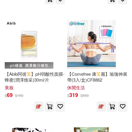
中國經濟出版社(156)
芙麗達．麥法登(23)
二十一世紀出版社(155)
蓮実ｸﾚｱ(23)
藤萍(23)
根華(154)
耕林(153)
鐵皮人美術(23)
高凌(23)
作家出版社(152)
（丹）安徒生(23)
シリ崎(22)
青海人民出版社(152)
【Abib阿彼
芙
】pH弱酸性面膜-
【Comefree 康
芙
麗】瑜珈伸展
蜂蜜(潤澤煥采)30ml/片
帶(3入/盒)CF8862
一世風流(22)
美妝
休閒生活
光明日報出版社(151)
69
319
$
$
150
$
$
550
上海美術電影制片廠(22)
鳳凰出版社(151)
劉增利(22)
崔鍾雷(22)
天地出版社(150)