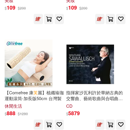
美妝
美妝
嚴文井（主編）(20)
109
109
$
$
200
$
$
200
Warner Classics(134)
星野之宣(20)
梁實秋(20)
天津人民出版社(133)
海豚傳媒編(20)
百家出版社(133)
上海市檔案館(19)
上海財經大學出版社(131)
中共上海市委黨史研究室(19)
人民教育出版社(131)
【Comefree 康
芙
麗】植纖瑜珈
指揮家沙瓦利許於華納古典的
中華人民共和國海事局(19)
運動滾筒-加長版50cm 台灣製
交響曲、藝術歌曲與合唱曲錄
崇文書局(131)
音全集 / 舒娃茲柯
芙
& 費雪迪
休閒生活
CD
斯考 / 沙瓦利許 (指揮) (65CD)
八路(19)
888
5879
$
$
1280
$
(The Warner Classics Edition -
湖南少年兒童出版社(131)
Complete Symphonic, Lieder &
Choral Recordings / Wolfgang