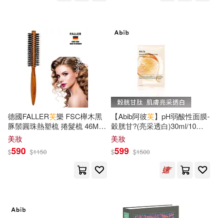
PAD(326)
海豚出版社(326)
上海市地方志編纂委員會(38)
學林出版社(320)
呂思勉(38)
上海文藝出版社(319)
中國民族語文翻譯中心譯(37)
機械工業出版社(318)
紀連海(37)
謝佳紘(37)
德國FALLER
芙
樂 FSC櫸木黑
【Abib阿彼
芙
】pH弱酸性面膜-
南京大學出版社(315)
豚鬃圓珠熱塑梳 捲髮梳 46MM
穀胱甘?(亮采透白)30ml/10片-
吹蓬捲髮好助手
盒裝
美妝
美妝
郭漢辰(37)
長谷川裕一(37)
590
599
$
$
1150
$
$
1500
中信出版社(311)
（美）吳月梅（主編）(37)
上海社會科學院出版社(309)
（英）莎士比亞(37)
中國建築工業出版社(307)