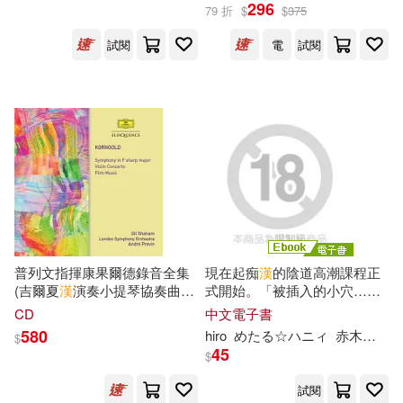
296
唐文辭書編委會(43)
79 折
$
$
375
譯林出版社(361)
試閱
電
試閱
林海音(43)
(美)埃里克森(42)
上海教育出版社(360)
ホットエンターテイメント(42)
台灣角川(357)
漢寶德(42)
中國海洋大學出版社(348)
趙鎮琬（主編）(42)
聯經出版公司(341)
普列文指揮康果爾德錄音全集
現在起痴
漢
的陰道高潮課程正
劉明鑫(41)
李政達(41)
(吉爾夏
漢
演奏小提琴協奏曲)
式開始。「被插入的小穴…正
Universal(340)
(Gil Shaham and Andre Previn
一陣一陣地收縮著呢?」 01 (電
CD
中文電子書
/ Korngold: Orchestral Works
子書)
580
hiro
めたる☆ハニィ
赤木蓮屋
矢立肇(41)
小那海あや(40)
$
and violin concerto (2CD))
45
$
大連理工大學出版社(335)
試閱
（比）岡特·鮑利(40)