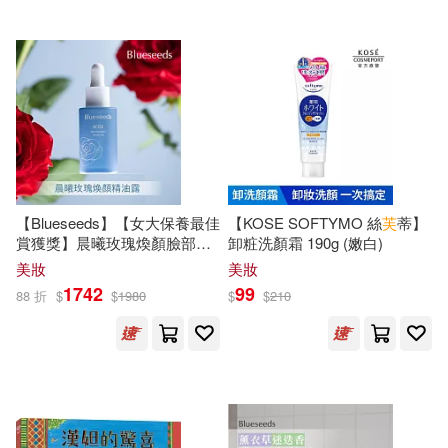
愛德少兒(29)
朵琳．芙秋(29)
華東師範大學出版社(219)
極楽(29)
中國少年兒童出版社(215)
漢之簡教學資源編輯室（主編）(2
9)
三民(213)
崧燁文化(213)
漢學研究通訊編輯部(29)
青島出版社(213)
【Blueseeds】【女大保養最佳
【KOSE SOFTYMO 絲
芙
蒂】
賞獲獎】晨曦玫瑰煥顏臉部保
卸粧洗顏霜 190g (嫩白)
漢竹(29)
飄雪樓主(29)
養系列 l 玫瑰精華油30ml
美妝
美妝
ライセンスエージェント(211)
1742
99
88 折
$
$
1980
$
$
210
中公教育少數民族漢語水平等級考
試研究中心(28)
北京理工大學出版社(211)
張煒(28)
朱濤(28)
華東理工大學出版社(211)
鍾美怡(28)
上海博物館(27)