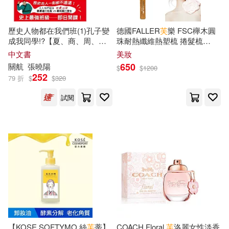
四川大學出版社(115)
上海市商務委員會(17)
歷史人物都在我們班(1)孔子變
德國FALLER
芙
樂 FSC櫸木圓
成我同學!?【夏、商、周、
珠耐熱纖維熱塑梳 捲髮梳
江西教育出版社(115)
秦、
漢
】﹝中高年級歷史讀
38MM 細軟頭髮也適用
中文書
美妝
本﹞
何良勝(17)
佚名(17)
650
關航
張曉陽
$
$
1200
陝西師範大學出版社(115)
252
79 折
$
$
320
劉正琪(17)
呂秀蓮(17)
試閱
Linfair Records Limited(114)
國家漢辦(17)
夏征農(17)
中國華僑出版社(114)
天野こずえ(17)
宋路霞(17)
Ingram(113)
墨刻(111)
尾田栄一郎(17)
崔紹漢(17)
山東人民出版社(111)
李傑(17)
李兆芳(17)
【KOSE SOFTYMO 絲
芙
蒂】
COACH Floral
芙
洛麗女性淡香