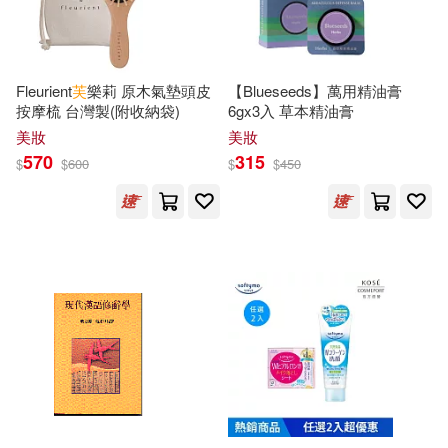
幼福編輯部(35)
文匯出版社(278)
尖端(273)
星球地圖出版社(35)
Fleurient
芙
樂莉 原木氣墊頭皮
【Blueseeds】萬用精油膏
中國人民大學出版社(270)
按摩梳 台灣製(附收納袋)
6gx3入 草本精油膏
本社編(35)
關心則亂(35)
美妝
美妝
人民交通出版社(269)
570
315
$
$
600
$
$
450
陳明宗(35)
五洲傳播出版社(265)
國立海洋生物博物館(34)
漢欣(265)
萬達兒童文化(34)
上海譯文出版社(259)
娥蘇拉．勒瑰恩(33)
上海科學技術出版社(257)
李曉琪(33)
王子今(33)