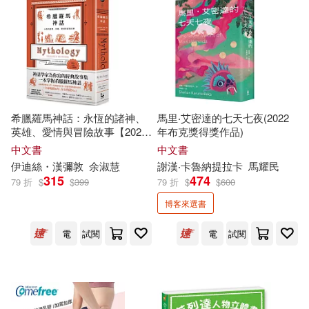
華夏出版社(125)
プレステージ出版(写真集)(18)
上海遠東出版社(124)
三島由紀夫(18)
中國地質大學出版社(124)
上海市經濟和信息化委員會(18)
希臘羅馬神話：永恆的諸神、
馬里‧艾密達的七天七夜(2022
武漢出版社(122)
英雄、愛情與冒險故事【2024
年布克獎得獎作品)
全新封面精裝版】
中文書
中文書
可樂(18)
吉川蓮(18)
伊迪絲・
漢
彌敦
余淑慧
謝
漢
‧卡魯納提拉卡
馬耀民
中國石化出版社(121)
315
474
79 折
$
$
399
79 折
$
$
600
唐川(18)
小野不由美(18)
博客來選書
吉林大學出版社(120)
電
試閱
電
試閱
李海生(18)
横宮七海(18)
商務(120)
王瑞澤(18)
田英章(18)
天津大學出版社(119)