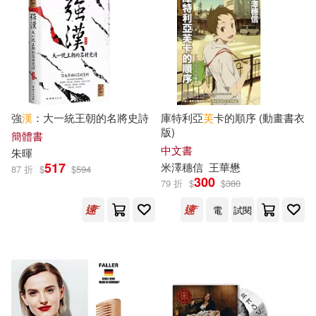
木下杏(22)
朱嘉漢(22)
人民衛生出版社(148)
楊寄洲(22)
洋洋兔(22)
中國鐵道出版社(147)
竜騎士07(22)
強
漢
：大一統王朝的名將史詩
庫特利亞
芙
卡的順序 (動畫書衣
暨南大學出版社(147)
版)
簡體書
童趣出版有限公司(22)
中文書
朱暉
漢語大詞典出版社(146)
517
米澤穗信
王華懋
87 折
$
$
594
300
79 折
$
$
380
藤原芳秀(22)
賴世雄(22)
中國水利水電出版社(145)
電
試閱
遠東圖書公司編審委員會(22)
臺灣商務(145)
MAXING(21)
中央廣播電視大學出版社(144)