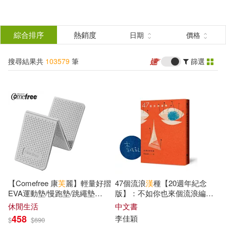
搜
尋
分類
綜合排序
熱銷度
日期
價格
(單選)
結
搜尋結果共
103579
筆
篩選
所有商品(103579)
果
圖書(74189)
影音(3464)
篩
選
雜誌(2723)
售票網(5)
展開
作者
(可複選)
美妝(1726)
服飾(679)
【Comefree 康
芙
麗】輕量好摺
47個流浪
漢
種【20週年紀念
家居生活(2509)
美食(1342)
尾田榮一郎(327)
EVA運動墊/慢跑墊/跳繩墊
版】：不如你也來個流浪編
8mm (礦灰色)
號・作者親簽版
休閒生活
中文書
458
李佳穎
$
$
690
3C(1958)
家電(264)
本書編寫組(198)