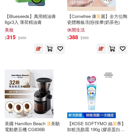
清秋子(26)
陳文漢(26)
華中科技大學出版社(185)
【Blueseeds】萬用精油膏
【Comefree 康
芙
麗】全方位陶
6gx3入 薄荷精油膏
瓷體雕板/刮痧按摩(奶茶色)
龐中華(26)
影崎由那(25)
美妝
休閒生活
經濟科學出版社(184)
315
388
$
$
450
$
$
580
殷海光(25)
田村由美(25)
MTEX(183)
邢義田(25)
顧抒(25)
中山大學出版社(181)
（美）迪士尼公司(25)
中國文史出版社(177)
上海書畫出版社(24)
生活‧讀書‧新知三聯書店(176)
商務國際辭書編輯部(24)
北方婦女兒童出版社(174)
美國 Hamilton Beach
漢
美馳
【KOSE SOFTYMO 絲
芙
蒂】
電動磨豆機 CG836B
卸粧洗顏霜 190g (膠原蛋白彈