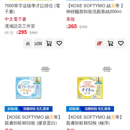
湖南文藝出版社(140)
7000單字這樣學才記得住 (電
【KOSE SOFTYMO 絲
芙
蒂 】
子書)
神經醯胺卸妝洗顏慕絲200ml
魯德亞德．吉卜林(21)
TMEplus(138)
慕客館(138)
中文電子書
美妝
265
漢
湘語言工作室
$
$
350
龍人(21)
（漢）劉向(21)
295
88 折
$
$
480
江蘇鳳凰文藝出版社(138)
紙
試閱
KATOKI HAJIME(20)
複刻文化(137)
リュート(20)
丁劍玲(20)
浙江少年兒童出版社(135)
上海圖書館編(20)
余夏霞(20)
浙江工商大學出版社(135)
劉珣（主編）(20)
湖北美術出版社(135)
【KOSE SOFTYMO 絲
芙
蒂】
【KOSE SOFTYMO 絲
芙
蒂】
和月伸宏(20)
親膚卸粧棉52枚 (膠原蛋白)
親膚卸粧棉52枚 (極淨)
現代出版社(135)