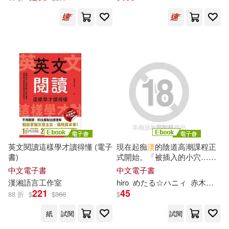
Concertos / Mahan Esfahani)
邱永芳(32)
林崇漢(31)
四川辭書出版社(223)
陳宇勝(31)
中國農業出版社(222)
（瑞士）約翰娜·斯比麗(31)
九州出版社(222)
(比)岡特·鮑利(30)
保冬妮(30)
廈門大學出版社(221)
本書編寫組編(30)
蘇軾閔(30)
英文閱讀這樣學才讀得懂 (電子
現在起痴
漢
的陰道高潮課程正
上海書畫出版社(220)
書)
式開始。「被插入的小穴…正
一陣一陣地收縮著呢?」 02 (電
魯迅(30)
MAX-A(29)
中文電子書
中文電子書
子書)
中國海關出版社(219)
漢
湘語言工作室
hiro
めたる☆ハニィ
赤木蓮屋
221
45
88 折
$
$
360
$
h.m.p(29)
上海圖書館(29)
同濟大學出版社(219)
紙
試閱
試閱