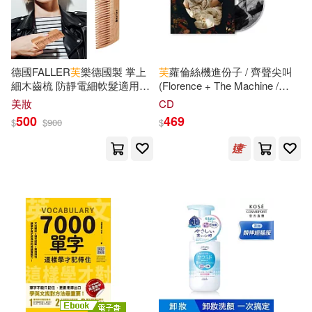
カガノミハチ(21)
廣東人民出版社(144)
向曉漢（主編）(21)
台灣東販(143)
德國FALLER
芙
樂德國製 掌上
芙
蘿倫絲機進份子 / 齊聲尖叫
細木齒梳 防靜電細軟髮適用
(Florence + The Machine /
吳文智 主編(21)
FSC優質木材 隨身攜帶隨時好
Everybody Scream)
warner music(142)
美妝
CD
造型
500
469
$
$
900
$
小澤としお(21)
三聯(142)
朗文編輯部(21)
中央編譯出版社(142)
朵琳‧芙秋(21)
梁二平(21)
國防工業出版社(142)
櫻木蓮(21)
歷史系之狼(21)
江蘇人民出版社(141)
王濤（主編）(21)