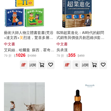
海明威(71)
（法）凡爾納(70)
本週上市新品(87)
華語教學出版社(520)
蔡立宏(67)
ころすけ(64)
中國社會科學出版社(515)
電子書
(可複選)
藝術大師人物立體書套書(梵谷
B2B超業進化：AI時代的顧問
劉珣(59)
+達文西+
芙
烈達，驚喜多層次
式銷售與價值共創思維(6套實
上海古籍出版社(512)
翻頁，藝術家生平+經典名畫，
戰方法 × 10大成交心法 × 5項
適合手機平板閱讀(2748)
中文書
中文書
美學素養從小養成)
行動指引)
說詞解字辭書研究中心(59)
艾莉絲．哈爾曼
蘇西．霍奇
王晶盈
吳承
漢
特蕾莎．貝隆
大連海事大學出版社(468)
1026
355
79 折
$
$
1350
79 折
$
$
450
適合平板閱讀(2908)
（日）尾田榮一郎(58)
試閱
電
試閱
世界圖書出版公司北京公司(464)
免費電子書(97)
(美)海明威(57)
幸村誠(56)
廣西師範大學出版社(453)
本書編委會編(54)
其他
(可複選)
上海辭書出版社(451)
漢語大字典編纂處(54)