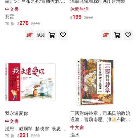
義】5：呂布之死/青梅煮酒/降
涼感充氣頸枕(沁藍) 台灣製
漢
不降曹──爆笑中學英雄智慧
中文書
休閒生活
漢學研究編輯委員會(46)
﹝中高年級歷史圖文讀本﹞
199
賽雷
浙江大學出版社(391)
$
$
299
276
79 折
$
$
350
蓮実クレア(46)
阿部司(46)
人民出版社(390)
試閱
LEO(45)
南派三叔(45)
文物出版社(382)
墨刻編輯部(45)
尚月地(45)
中國對外翻譯出版公司(381)
AI-PROJECT(44)
劉清松(44)
人民文學出版社(377)
張國見（主編）(44)
化學工業出版社(375)
我永遠愛你
三國對峙終章，司馬氏的政治
過渡：曹魏南壓、淮
漢
布防、
中文書
海豚傳媒(44)
多線調兵……從鼎立平衡到內
中文書
漢
思．威爾罕
趙映雪
漢
思．威爾罕（Hans Wilhelm）
時報出版(374)
悅文社(371)
部消耗，三國後期的政治運作
221
瀟水
79 折
$
$
280