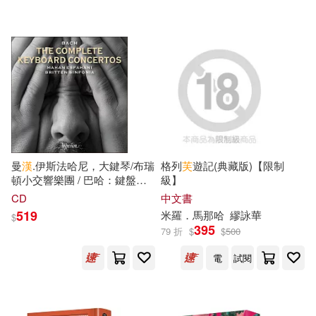
北京小紅花圖書工作室(19)
Sawallisch (65CD))
方志出版社(130)
吉田秋生(19)
吳中偉(19)
浙江人民美術出版社(128)
成海うるみ(19)
松浦章(19)
中國中醫藥出版社(127)
林清玄(19)
管家琪(19)
中國林業出版社(127)
曼
漢
.伊斯法哈尼，大鍵琴/布瑞
格列
芙
遊記(典藏版)【限制
薛理勇(19)
頓小交響樂團 / 巴哈：鍵盤樂
級】
長鴻出版社(127)
器協奏曲全輯(Mahan
CD
中文書
Estahani, Britten Sinfonia /
519
米羅．馬那哈
繆詠華
陳文漢（主編）(19)
$
Bach : The Complete
395
南開大學出版社(125)
79 折
$
$
500
Keyboard Concertos)
（美）蘇斯博士(19)
電
試閱
木馬文化(125)
たらちねジョン(18)