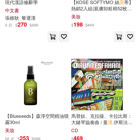
現代漢語修辭學
【KOSE SOFTYMO 絲
芙
蒂】
SONY MUSIC(255)
熱銷2入組(親膚卸粧棉52枚、
中文書
洗顏霜 150g)
蔡金吉(33)
美妝
張維耿
黎運
漢
新世界出版社(255)
270
198
9 折
$
$
300
$
$
410
鼎文公職名師群(33)
上海書店出版社(253)
（印）泰戈爾(33)
電子工業出版社(251)
プレステージ出版（写真集）(32)
法律出版社(248)
吉岡公威(32)
石油工業出版社(241)
海洋委員會海洋保育署(32)
【Blueseeds】森淨空間精油噴
馬替奴、克拉薩、卡拉比斯：
黃山書社(234)
霧30ml
大鍵琴協奏曲 / 曼
漢
.伊斯法哈
尼/大鍵琴(Martinů, Krása &
編輯部(32)
芙蘿(32)
美妝
CD
Kalabis: Harpsichord
KADOKAWA(224)
253
469
88 折
$
$
288
$