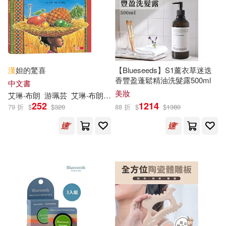
上海大學出版社(210)
張柏然（主編）(27)
北京聯合出版公司(210)
成應翠(27)
林珂如(27)
世一(207)
秀威資訊(207)
漢
妲的驚喜
【Blueseeds】S1薰衣草迷迭
香豐盈蓬鬆精油洗髮露500ml
中文書
錢乃榮(27)
美妝
艾琳‧布朗
游珮芸
艾琳‧布朗（Eileen Browne）
民族出版社(198)
252
1214
79 折
$
$
320
88 折
$
$
1380
SS-Paradiseガールズ(26)
接力出版社(195)
ケイ・エム・プロデュース(26)
學苑出版社(194)
世一文化編輯群(26)
知識產權出版社(193)
小象漢字(26)
手塚治虫(26)
長江文藝出版社(188)