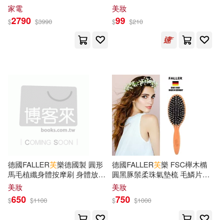
朱耀輝(24)
東條仁(24)
力)
家電
美妝
中國計量出版社(173)
2790
99
$
$
3990
$
$
210
海倫．凱勒(24)
薩芙(24)
北京師範大學出版社(170)
韓國C3出版公社(24)
青文(170)
禾馬(164)
PRESTIGE DIGITAL BOOK SERIE
S(23)
中國紡織出版社(163)
上海中國航海博物館(23)
重慶出版社(160)
交通部運輸研究所(23)
中國書籍出版社(158)
德國FALLER
芙
樂德國製 圓形
德國FALLER
芙
樂 FSC櫸木橢
馬毛植纖身體按摩刷 身體放鬆
圓黑豚鬃柔珠氣墊梳 毛鱗片梳
平嶋夏海(23)
廖鴻基(23)
按摩好法寶
理不毛躁
美妝
美妝
麥田(157)
650
750
$
$
1100
$
$
1000
李曉琪（主編）(23)