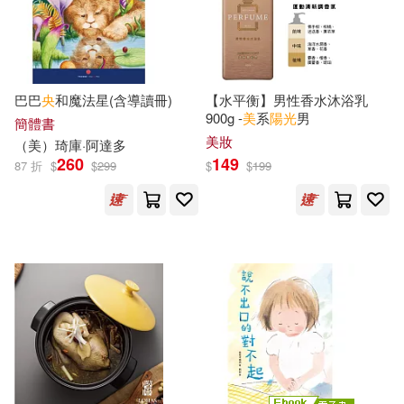
（美）劉墉(98)
長江文藝出版社(699)
PRESTIGE PHOTOGENICS(97)
南海出版公司(691)
巴巴
央
和魔法星(含導讀冊)
【水平衡】男性香水沐浴乳
GLAY’z(94)
本書編寫組(94)
900g -
美
系
陽光
男
簡體書
中國紡織出版社(680)
美妝
（
美
）琦庫·阿達多
260
149
87 折
$
$
299
$
$
199
LiveABC編輯群(91)
人民出版社(680)
アリスJAPAN(91)
中國科學技術出版社(676)
（美）萊曼·弗蘭克·鮑姆(91)
現代出版社(672)
海潤陽光(90)
島袋光年(89)
國防工業出版社(668)
（美）歐內斯特·海明威(88)