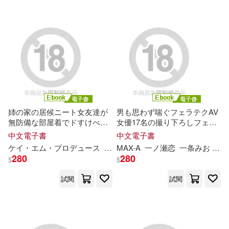
上海人民美術出版社(534)
於永玉(72)
海潤陽光編繪(72)
大連理工大學出版社(534)
金波(72)
BNS(71)
法律出版社(521)
フラウス(71)
賈德江(71)
二十一世紀出版社(508)
姉の家の居候ニート女友達が
男も思わず喘ぐフェラテクAV
(美)鮑姆(70)
neco(70)
無防備な部屋着でドすけべオ
女優17名の撮り下ろしフェラ
全華圖書(508)
ナニー誘惑!! Vol.01 (電子書)
チオ Scene.3 (電子書)
中文電子書
中文電子書
ケイ・エム・プロデュース
尾崎えりか
MAX-A
一ノ瀬恋
流川莉
央
一条みお
美
澄玲衣
上
アテナ映像電子書籍写真集(70)
280
280
浙江教育出版社(505)
$
$
試閱
試閱
成田美名子(69)
中國少年兒童出版社(499)
（美）亨利·戴維·梭羅(69)
禾馬(499)
中華書局(496)