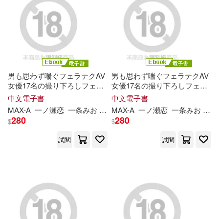
杉山美和子(68)
中國電力出版社(482)
ラインコミュニケーションズ(67)
浙江少年兒童出版社(475)
崔鍾雷(67)
男も思わず喘ぐフェラテクAV
男も思わず喘ぐフェラテクAV
北京師範大學出版社(473)
女優17名の撮り下ろしフェラ
女優17名の撮り下ろしフェラ
チオ Scene.1 (電子書)
チオ Scene.2 (電子書)
中文電子書
中文電子書
Michael A. Putlack(66)
MAX-A
一ノ瀬恋
一条みお
上田紗奈
MAX-A
乃木絢愛
一ノ瀬恋
尾崎えりか
一条みお
上
山
漢語大詞典出版社(471)
280
280
$
$
CHoBitcH(65)
試閱
試閱
中國友誼出版公司(470)
ながえSTYLE(65)
商周出版(466)
皇冠(465)
夢枕獏(65)
復旦大學出版社(463)