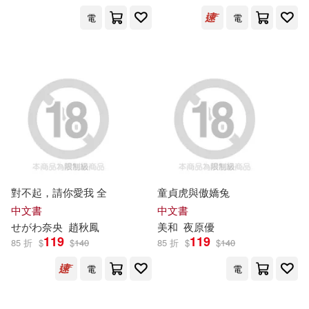
電
電
保健(985)
設計文具(3771)
MAXING(590)
展開
PRESTIGE DIGITAL BOOK SERIE
無印良品(36)
星巴克(17)
S(559)
出版社
(可複選)
日用清潔(671)
AI-PROJECT(487)
機械工業出版社(5689)
休閒生活(3054)
伍美珍(478)
人民郵電出版社(5474)
對不起，請你愛我 全
童貞虎與傲嬌兔
婦幼生活(6670)
プレステージ出版（写真集）(460)
中文書
中文書
東立(4053)
展開
せがわ奈
央
趙秋鳳
美
和
夜原優
119
119
85 折
$
$
140
85 折
$
$
140
餐廚生活(4780)
SS-Paradise(419)
TMA(419)
中信出版社(3838)
電
電
配送方式
(可複選)
電子票證(124)
プレステージ出版(写真集)(385)
電子工業出版社(3650)