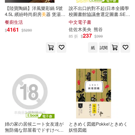
中央編譯出版社(655)
【陸寶陶鍋】洋風樂彩鍋 5號
說不出口的對不起(日本全國學
4.5L 繽紛時尚廚房
美
器 煲湯燉
校圖書館協議會選定圖書.SEL
アテナ映像 E-BOOK SERIES(85)
鍋 鎖住水份留住美味加州
陽光
情緒教育讀本 ) (電子書)
中國華僑出版社(654)
餐廚生活
中文電子書
4161
佐佐木
美
央
熊谷
$
$
5280
秋本治(85)
美內鈴惠(85)
237
85 折
$
$
399
天津人民出版社(652)
紙
試閱
チェリーズ(84)
美園和花(83)
湖北美術出版社(636)
（美）威廉·福克納(82)
新世界出版社(634)
ﾒﾃﾞｨｱｻﾌﾟﾗｲ(82)
バルタン(81)
江西教育出版社(627)
（美）亨德里克·威廉·房龍(80)
吉林出版集團有限責任公司(613)
姉の家の居候ニート女友達が
ときめく図鑑Pokke!ときめく
（美）歐·亨利(80)
無防備な部屋着でドすけべオ
妖怪図鑑
台灣東販(610)