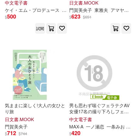
ナニー誘惑!! 完全版 (電子書)
中文電子書
日文書.MOOK
（美）迪士尼公司(80)
ケイ・エム・プロデュース
尾崎えりか
門賀
美
央
流川莉
子
東雅夫
央
美
アマヤギ堂
澄玲衣
東方出版社(606)
500
623
$
$
$
651
央美陽光(79)
試閱
崧燁文化(605)
希伯崙編輯部(79)
浙江人民出版社(604)
手代木史織(79)
中國建築工業出版社(585)
星名美津紀(79)
助野嘉昭(78)
九州出版社(580)
早川智子(77)
結城正美(76)
気ままに楽しく!大人の女ひと
男も思わず喘ぐフェラテクAV
江蘇鳳凰文藝出版社(579)
り旅
女優17名の撮り下ろしフェラ
チオ 完全版 (電子書)
日文書.MOOK
中文電子書
きゃっち(75)
陽光晴子(75)
上海三聯書店(574)
門賀
美
央
子
MAX-A
一ノ瀬恋
一条みお
上
712
420
$
$
744
$