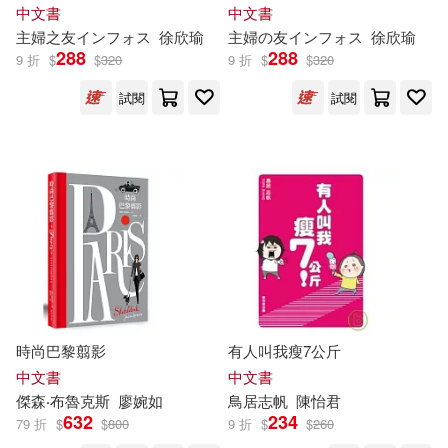
廣東人民出版社(315)
攝影技巧
型、攝影新訊也一把抓
中文書
中文書
主婦之友インフォス
徐欣瑜
主婦の友インフォス
徐欣瑜
鄭春華(46)
加賀美さら(45)
288
288
9 折
$
$
320
9 折
$
$
320
陝西師範大學出版社(314)
試閱
試閱
千華名師(45)
四川文藝出版社(312)
吳慶豹（主編）(45)
吉林美術出版社(303)
朱自清(45)
世界知識出版社(302)
美女オムニバス(45)
天下文化(302)
（美）斯托夫人(45)
時尚巴黎翦影
有人叫我瘦7公斤
石油工業出版社(302)
中文書
中文書
傑森‧布魯克斯
廖婉如
鳥居志帆
陳怡君
（美）諾爾曼·伯德韋爾(45)
632
234
79 折
$
$
800
9 折
$
$
260
知識產權出版社(299)