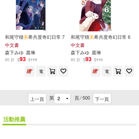
浙江人民美術出版社(267)
ぷにちゃん(42)
川菜美鈴(42)
中國醫藥科技出版社(263)
幼福編輯部(42)
文月マロ(42)
和尾守積
美
希共度奇幻日常 7
和尾守積
美
希共度奇幻日常 6
金城出版社(262)
中文書
中文書
田島美美(42)
近藤郁美(42)
森下みゆ
叢琳
森下みゆ
叢琳
河北少年兒童出版社(261)
93
93
85 折
$
$
110
85 折
$
$
110
高橋美由紀(42)
電
電
木馬文化(258)
（美）馬登(42)
人民音樂出版社(257)
第
頁 ⁄
500
上一頁
下一頁
トップマーシャル(41)
野人(256)
活動推薦
十色(41)
溫美玉(41)
浙江科學技術出版社(254)