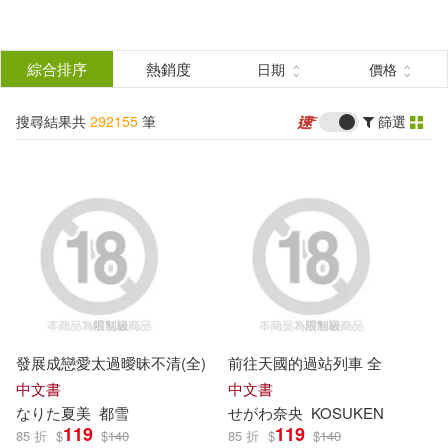
搜
尋
分類
綜合排序
熱銷度
日期
價格
(單選)
結
搜尋結果共
292155
筆
篩選
所有商品(292155)
果
圖書(186027)
影音(10181)
篩
選
雜誌(9407)
售票網(6)
展開
作者
(可複選)
美妝(6290)
服飾(3057)
發展成戀愛太過曖昧不清(全)
前往天國的過站列車 全
家居生活(5144)
美食(1148)
SS-Paradiseガールズ(787)
中文書
中文書
なりた夏
美
都雪
せがわ奈
央
KOSUKEN
119
119
85 折
$
$
140
85 折
$
$
140
3C(7640)
家電(3406)
Milkyway(756)
MAX-A(661)