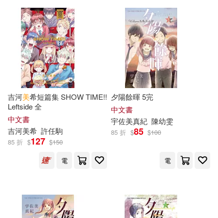
教育部(362)
和久井美兎(51)
廣嶋玲子(51)
北京出版社(361)
素人onlyプラム(51)
百花洲文藝出版社(361)
譚樹輝(51)
エスデジタル(50)
利陽時代(359)
吉河
美
希短篇集 SHOW TIME!!
夕陽餘暉 5完
Leftside 全
中文書
傅雷(50)
太宰治(50)
中文書
中國水利水電出版社(358)
宇佐
美
真紀
陳幼雯
85
吉河
美
希
許任駒
85 折
$
$
100
安達充(50)
虎井シグマ(50)
127
85 折
$
$
150
浙江文藝出版社(357)
電
電
雁屋哲(50)
晨光出版社(356)
（美）約翰·埃德蒙森，（美）安妮·
麥金蒂(50)
四川人民出版社(355)