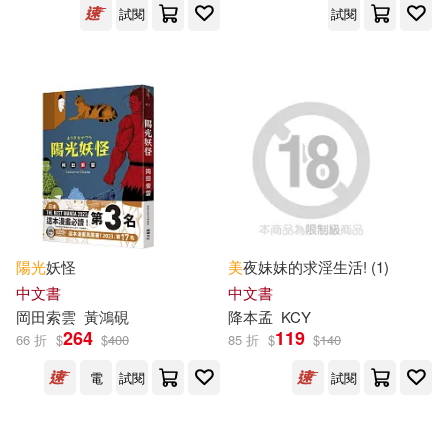
試閱
試閱
e-Creative Contents(44)
SECRET MUSIC(297)
アリスJAPAN capture ebook(44)
江蘇美術出版社(295)
奈央晃徳(44)
曹文軒(44)
瑞昇(294)
横山美雪(44)
濃交美乳妻(44)
民主與建設出版社(291)
藍山(44)
龔勛(44)
陽光
妖怪
美
夜妹妹的求淫生活! (1)
新蕾出版社(290)
中文書
中文書
岡田索雲
黃鴻硯
降本孟
KCY
（美）伯內特(44)
264
119
66 折
$
$
400
85 折
$
$
140
講談社(290)
滾石(286)
電
試閱
試閱
（美）卡倫·霍妮(44)
貴州人民出版社(285)
（美）美國迪士尼公司(44)