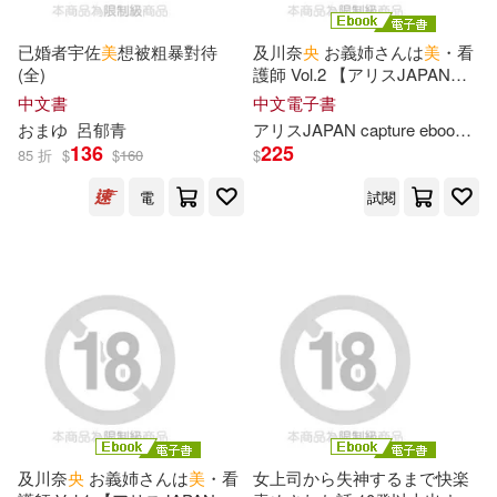
現在可購買商品(100015)
上海譯文出版社(1429)
已婚者宇佐
美
想被粗暴對待
及川奈
央
お義姉さんは
美
・看
伍美珍（主編）(176)
作者/演唱/譯/編/繪(103)
(全)
護師 Vol.2 【アリスJAPAN
社會科學文獻出版社(1339)
capture ebook デジタルリマス
中文書
中文電子書
ター版】 (電子書)
朱光潛(176)
おまゆ
價格
呂郁青
アリスJAPAN capture ebook
及
-
譯林出版社(1298)
136
225
範圍
85 折
$
$
160
$
アリスJAPAN電子書籍写真集(172)
電
試閱
中國計量出版社(1285)
（美）卡耐基(170)
人民文學出版社(1281)
香月美夜(168)
外語教學與研究出版社(1281)
C-Paradise(165)
台灣角川(1250)
アリスJAPAN公式E-book(161)
及川奈
央
お義姉さんは
美
・看
女上司から失神するまで快楽
得利影視(1211)