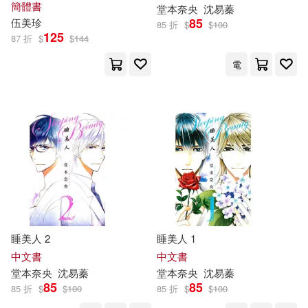
簡體書
堂本奈
央
沈易蓁
大碩研究所師資群(57)
85
伍
美
珍
85 折
$
$
100
中國鐵道出版社(400)
125
87 折
$
$
144
爆ヤバDIGITAL写真集(57)
電
天津科技翻譯出版公司(397)
羅伯特．喬丹(57)
安徽少年兒童出版社(390)
藍山（主編）(57)
華納兄弟影業(385)
藤田和日郎(57)
河南科學技術出版社(380)
目川文化編輯小組(56)
睡美人 2
睡美人 1
作家出版社(378)
中文書
中文書
陽光三采(56)
（美）巫鴻(56)
堂本奈
央
沈易蓁
堂本奈
央
沈易蓁
遼寧科學技術出版社(375)
85
85
85 折
$
$
100
85 折
$
$
100