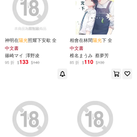
車田正美(266)
鈴木央(252)
本週上市新品(305)
水星外文雜誌(1877)
S-cute(248)
Milkyway(1803)
電子書
(可複選)
神明在
陽光
照耀下安歇 全
相會在林間
陽光
下 全
FunHouse師資團隊(238)
化學工業出版社(1786)
中文書
中文書
適合手機平板閱讀(6677)
篠崎マイ
澤野凌
椎名まうみ
蔡夢芳
根華編輯部(227)
133
110
95 折
$
$
140
85 折
$
$
130
Neo Media(1784)
適合平板閱讀(19882)
（美）海明威(226)
尖端(1654)
PAD(1505)
免費電子書(163)
極楽(219)
世界圖書出版公司北京公司(1505)
（美）戴爾·卡耐基(213)
其他
(可複選)
上海人民出版社(1496)
C-Paradiseガールズ(193)