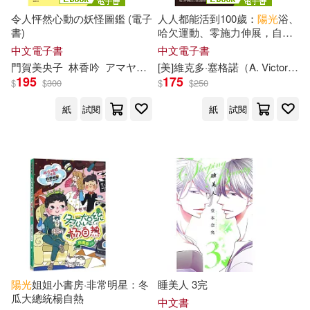
上海音樂出版社(436)
令人怦然心動の妖怪圖鑑 (電子
人人都能活到100歲：
陽光
浴、
（美）鮑姆(60)
書)
哈欠運動、零施力伸展，自然
重慶大學出版社(423)
鍛鍊法帶你輕鬆迎接期頤之年
中文電子書
中文電子書
(電子書)
門賀
美
央
子
林香吟
アマヤギ堂
[
美
]維克多·塞格諾（A. Victor Segno）
中公教育教師招聘考試研究院(59)
195
175
$
$
300
$
$
250
湖南科學技術出版社(417)
紙
試閱
紙
試閱
信美編輯部(59)
YAMABUKI(411)
（美）傑夫·金尼(59)
湖南美術出版社(408)
（美）喬治·R.R.馬丁(59)
中國宇航出版社(402)
（美）彼得·德魯克(59)
說頻文化(402)
BAGUS(58)
いみぎむる(57)
陽光
姐姐小書房·非常明星：冬
睡美人 3完
瓜大總統楊自熱
湖北少年兒童出版社(401)
中文書