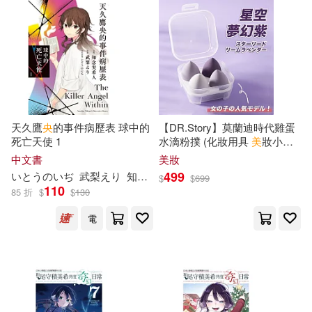
廣東新世紀出版社(278)
（美）雅各布·阿伯特(44)
北京工藝美術出版社(276)
冰波(43)
奥めぐ美(43)
上海社會科學院出版社(273)
流川莉央(43)
天久鷹
央
的事件病歷表 球中的
【DR.Story】莫蘭迪時代雞蛋
死亡天使 1
水滴粉撲 (化妝用具
美
妝小物)
上海教育出版社(272)
星空夢幻紫
中文書
美妝
（美）H.P.洛夫克拉夫特(43)
499
いとうのいぢ
武梨えり
知念実希人
林子傑
$
$
699
春風文藝出版社(270)
110
85 折
$
$
130
（美）弗拉基米爾·納博科夫(43)
電
上海古籍出版社(268)
（美）斯坦(43)
外文出版社(267)
(美)埃里克森(42)