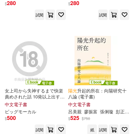
280
280
カムカムぴゅっ！(138)
$
$
華夏出版社(996)
試閱
試閱
吉河美希(135)
北京聯合出版公司(987)
麻美ゆま(131)
中國青年出版社(946)
BTCブックス(130)
新星出版社(932)
Mellow Moon(129)
高等教育出版社(875)
女上司から失神するまで快楽
陽光
升起的所在：向陽研究十
森下みゆ(126)
責めされた話 10発以上出すま
八論 (電子書)
北京科學技術出版社(873)
で許さない逆鬼イカセSEX 有
中文電子書
中文電子書
岡みう・明里ともか・上白
美
ビッグモーカル
呂
美
親
廖振富
張俐璇
彭正翔
（美）傑克·倫敦(124)
央
Complete版 (電子書)
500
525
$
$
$
750
青文(869)
PRESTIGE(853)
試閱
紙
試閱
(美)卡耐基(123)