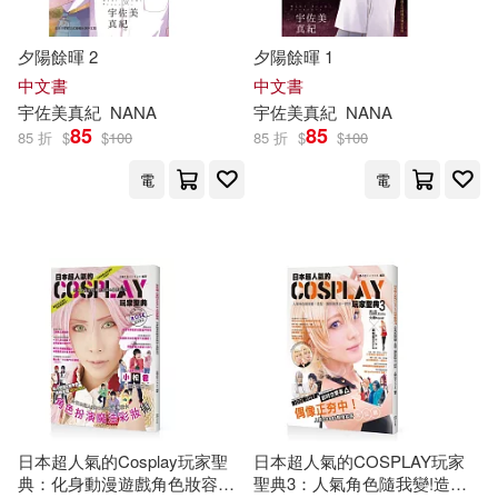
綺羅(48)
解禁お宝写真集(48)
哈爾濱出版社(342)
夕陽餘暉 2
夕陽餘暉 1
（美）卡森·麥卡勒斯(48)
中文書
中文書
中國政法大學出版社(331)
宇佐
美
真紀
NANA
宇佐
美
真紀
NANA
85
85
(美)戴維斯(47)
85 折
$
$
100
85 折
$
$
100
光明日報出版社(329)
電
電
AI Beautiful Girl(47)
萬卷出版公司(329)
グラフィティジャパン(47)
哈爾濱工業大學出版社(324)
天然美月(47)
本社編(47)
江西人民出版社(320)
（美）蕾切爾·卡森(47)
世一(319)
日本超人氣的Cosplay玩家聖
日本超人氣的COSPLAY玩家
biki(46)
汲慶海(46)
典：化身動漫遊戲角色妝容&
聖典3：人氣角色隨我變!造