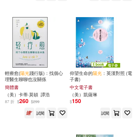
陽光出版社(841)
陽光同學教育研究中心(121)
華東師範大學出版社(835)
川上奈々美(120)
SONY MUSIC(826)
VALCLIMB(119)
慕客館(795)
結城光流(117)
輕療愈(
陽光
踐行版)：找個心
仰望生命的
陽光
：英漢對照 (電
長鴻出版社(795)
理醫生聊聊也沒關係
子書)
簡體書
中文電子書
本書編委會(113)
（
美
）卡蒂·莫頓
譚浩
（
美
）凱薩琳
江蘇人民出版社(763)
260
150
87 折
$
$
299
$
デジタルピーチ(112)
試閱
試閱
湖南文藝出版社(754)
暁なつめ(111)
浙江大學出版社(752)