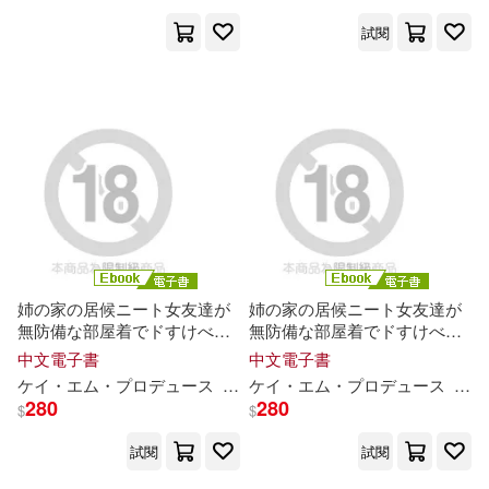
高陽(75)
久保美津郎(74)
華中科技大學出版社(561)
試閱
美國迪士尼公司(74)
北京理工大學出版社(556)
(美)海明威(73)
上海文藝出版社(555)
GLORY QUEST(73)
上海科學技術文獻出版社(543)
《親歷者》編輯部(73)
聯經出版公司(539)
姉の家の居候ニート女友達が
姉の家の居候ニート女友達が
無防備な部屋着でドすけべオ
無防備な部屋着でドすけべオ
余光中(73)
初美沙希(73)
ナニー誘惑!! Vol.03 (電子書)
ナニー誘惑!! Vol.02 (電子書)
中文電子書
中文電子書
江蘇文藝出版社(537)
ケイ・エム・プロデュース
尾崎えりか
ケイ・エム・プロデュース
流川莉
央
美
澄玲衣
尾崎
280
280
江口連(73)
知信陽光(73)
$
$
上海交通大學出版社(534)
試閱
試閱
グラフィス(72)
小花美穗(72)