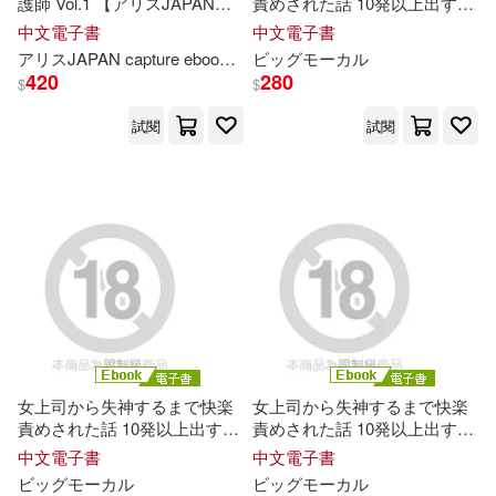
護師 Vol.1 【アリスJAPAN
責めされた話 10発以上出すま
capture ebook デジタルリマス
で許さない逆鬼イカセSEX 有
中文電子書
中文電子書
Out of Print(156)
ター版】 (電子書)
岡みう・明里ともか・上白
美
アリスJAPAN capture ebook
及川奈
ビッグモーカル
央
ZERO ONE STYLE.inc(1195)
央
Episode.01 (電子書)
420
280
$
$
雁屋 哲(152)
花喋 昭(150)
廣西師範大學出版社(1109)
試閱
試閱
宋一璋(149)
双美生活文創(1100)
（美）房龍(148)
時報出版(1089)
野村美月(146)
重慶出版社(1084)
ENJOY美術創意編輯部(144)
TMEplus(1027)
女上司から失神するまで快楽
女上司から失神するまで快楽
責めされた話 10発以上出すま
責めされた話 10発以上出すま
步行天下(142)
HA(141)
で許さない逆鬼イカセSEX 有
で許さない逆鬼イカセSEX 有
中文電子書
中文電子書
Universal(1003)
岡みう・明里ともか・上白
美
岡みう・明里ともか・上白
美
ビッグモーカル
ビッグモーカル
央
Episode.03 (電子書)
央
Episode.02 (電子書)