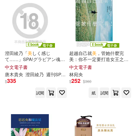
プレステージ出版(110)
生活‧讀書‧新知三聯書店(746)
マーキュリー(110)
人民衛生出版社(743)
（美）海倫·凱勒(107)
遠流(734)
澄田綾乃「
美
しく感じ
超越自己就
美
，管她什麼完
て……」SPA!グラビアン魂デ
美：你不一定要打造女王之
（美）斯蒂芬·金(106)
ジタル写真集 (電子書)
路，但要活出最好的自己! (電
中文電子書
中文電子書
南京大學出版社(728)
子書)
唐木貴
央
澄田綾乃
週刊SPA！デジタル編集部
林宛
央
335
252
$
$
$
360
ホットエンターテイメント(105)
中國輕工業出版社(721)
試閱
紙
試閱
ｱﾘｽJAPAN(103)
接力出版社(704)
美ノ嶋めぐり(98)
中國社會科學出版社(700)