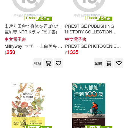
解禁グラビア写真集(65)
上海外語教育出版社(455)
lovepop.net(64)
青島出版社(455)
出戻り田舎で身体を弄ばれた
PRESTIGE PUBLISHING
巨乳妻 NTRドラマ (電子書)
HISTORY COLLECTION
（美）菲茨傑拉德(64)
Vol.02 (電子書)
中文電子書
中文電子書
上海科學技術出版社(454)
Milkyway
マザー
上白
美
央
皆月ひかる
結城りの
PRESTIGE PHOTOGENICS
き
250
1335
$
$
MM-R(62)
クリムゾン(62)
中國對外翻譯出版公司(454)
試閱
試閱
（美）戴維斯(62)
武漢大學出版社(448)
digi-gra.net(61)
天地出版社(444)
世一編輯部(61)
豐子愷(60)
北京大學醫學出版社(442)
賈德江（主編）(60)