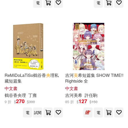
安藤夏美(55)
電
電
遼寧美術出版社(375)
Megamorrina(54)
湖南少年兒童出版社(374)
吉村明美(54)
川口開治(54)
北方婦女兒童出版社(372)
(美)房龍(53)
KADOKAWA(370)
(美)馬克·吐溫(53)
博爾(53)
ReMiDoLaTiSo鶴谷香
央
理私
吉河
美
希短篇集 SHOW TIME!!
東南大學出版社(370)
藏短篇集
Rightside 全
milkyway1(52)
夢入神機(52)
中文書
中文書
三采(369)
千華駐科技(369)
鶴谷香
央
理
丁雍
吉河
美
希
許任駒
270
127
9 折
$
$
300
85 折
$
$
150
賴世雄(52)
（美）梭羅(52)
江西美術出版社(363)
電
試閱
電
（美）路德維格·貝梅爾曼斯(52)