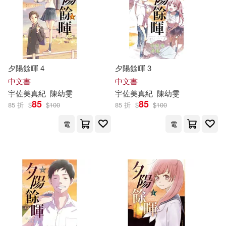
FFC(49)
サイトウケンジ(49)
上海科技教育出版社(354)
プレステージマガジン(49)
人民軍醫出版社(353)
夕陽餘暉 4
夕陽餘暉 3
吉永史(49)
姫咲はな(49)
中文書
中文書
文匯出版社(353)
麥田(350)
宇佐
美
真紀
陳幼雯
宇佐
美
真紀
陳幼雯
85
85
日本寶庫社(49)
朵琳製作(49)
85 折
$
$
100
85 折
$
$
100
中國三峽出版社(349)
電
電
水野朝陽(49)
明天出版社(349)
究極美女プレステージ(49)
中央廣播電視大學出版社(347)
（美）約翰·斯坦貝克(49)
人民美術出版社(343)