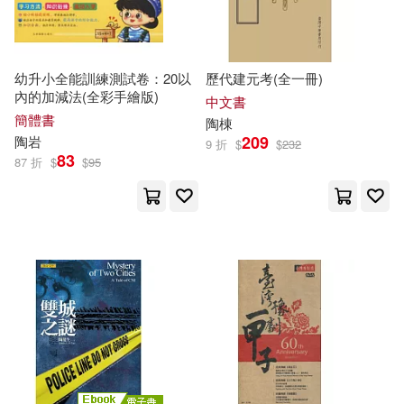
福建教育出版社(2)
周文彪（總主編）(1)
紙印良品(2)
紫禁城出版社(2)
幼升小全能訓練測試卷：20以
歷代建元考(全一冊)
周梅（主編）(1)
內的加減法(全彩手繪版)
中文書
經濟管理出版社(2)
簡體書
陶
棟
209
陶
岩
9 折
$
$
232
周毅，趙毅，徐正陶等(1)
83
87 折
$
$
95
網路與書出版(2)
聯合文學(2)
周洪宇，劉大偉(1)
聯經出版公司(2)
周進集藏 周紹良整理 李零分類考釋
(1)
蘇州大學出版社(2)
唐浩明著(1)
商金林(1)
誠文堂新光社(2)
喻岳衡 改編(1)
嚴昕陶(1)
貴州人民出版社(2)