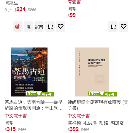
有聲書
上海書店出版社編(1)
陶
龍生
×銀飾工藝，中緬國界遺世獨
234
吉林大學出版社(2)
陶
犁
9 折
$
$
260
立，探索雲海之南的壯麗 (有聲
99
$
書)
中國文物學會專家委員會(1)
吉林美術出版社(2)
電
試閱
中國社會科學院考古研究所(1)
同濟大學出版社(2)
中國社會科學院考古研究所等(1)
商務印書館(2)
回聲引力(2)
中國美術家協會(1)
國立傳統藝術中心(2)
中國陶瓷文化研究所編(1)
國立歷史博物館(2)
茶馬古道，雲南奇險——最早
律師辯護
全
覆蓋與有效辯護 (電
絲路的發現與開通：奇山異水×
子書)
九如堂(1)
于洋（主編）(1)
西雙版納×少數民族×村寨建築
中文電子書
中文電子書
國立臺灣大學出版中心(2)
×銀飾工藝，中緬國界遺世獨
陶
犁
冀祥德
毛洪濤
胡銘
陶
加培
立，探索雲海之南的壯麗 (電子
315
392
人民文學出版社(1)
$
$
450
$
$
490
書)