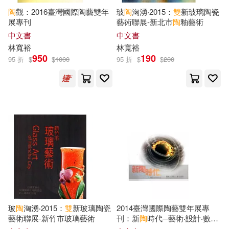
陶
觀：2016臺灣國際陶藝雙年
玻
陶
洶湧‧2015：
雙
新玻璃陶瓷
吳秀慈(2)
呂澂(2)
展專刊
藝術聯展-新北市
陶
釉藝術
武漢大學出版社(5)
中文書
中文書
周武，劉正（主編）(2)
林寬裕
林寬裕
950
190
現代出版社(5)
知識出版社(5)
95 折
$
$
1000
95 折
$
$
200
周洪宇(2)
鄭州大學出版社(5)
Naxos(4)
國立交通大學策劃(2)
圓瑛(2)
中國文史出版社(4)
太虛(2)
巫仰叡(2)
中國紡織出版社(4)
弘一(2)
張孟仁(2)
人民出版社(4)
愛德華・費希曼(2)
慈航(2)
玻
陶
洶湧‧2015：
雙
新玻璃陶瓷
2014臺灣國際陶藝雙年展專
光明日報出版社(4)
藝術聯展-新竹市玻璃藝術
刊：新
陶
時代─藝術‧設計‧數位
趨勢