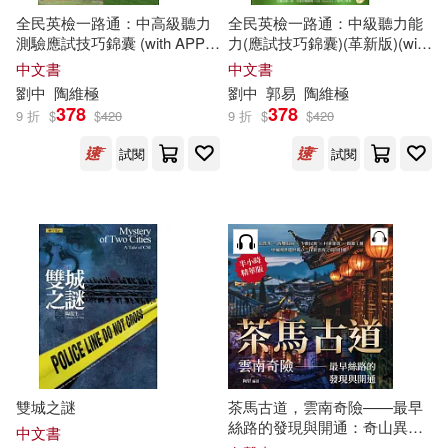
全民英檢一路通：中高級聽力
全民英檢一路通：中級聽力能
[民國]裴景福(1)
測驗應試技巧錦囊 (with APP音
力(應試技巧錦囊)(革新版)(with
中國農業大學出版社(2)
檔)
key)
中文書
中文書
[法]西蒙娜·德·波伏娃[SimonedeBea
劉中
陶
維極
劉中
郭易
陶
維極
uvoir]著(1)
中國農業科學技術出版社(2)
378
378
9 折
$
$
420
9 折
$
$
420
[清]張問陶撰(1)
試閱
試閱
中影(2)
人民音樂出版社(2)
[清]張履祥著 陳祖武點校(1)
儂儂雜誌社(2)
南京出版社(2)
[英]拜倫(1)
印刻(2)
台南市政府文化局(2)
《浙江植物志（新編）》編輯委員
會(1)
台聖(2)
丁延峰（主編）(1)
雙城之謎
茶馬古道，雲南奇險——最早
吉林出版集團有限責任公司(2)
絲路的發現與開通：奇山異水×
中文書
西雙版納×少數民族×村寨建築