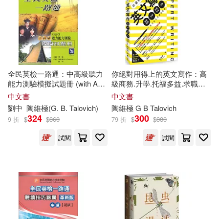
黃恩浩(2)
黃河清(2)
外國文學出版(3)
大展(3)
齊益壽(2)
（宋）楊時(2)
天下生活(3)
學苑出版社(3)
（宋）楊簡(2)
（明）張岱(2)
全民英檢一路通：中高級聽力
你絕對用得上的英文寫作：高
寶瓶文化(3)
新星出版社(3)
能力測驗模擬試題冊 (with APP
級商務.升學.托福多益.求職，
音檔)
全方位生活應用指南
（明）熊大木(2)
中文書
中文書
東方出版社(3)
劉中
陶
維極(G. B. Talovich)
陶
維極 G B Talovich
324
300
9 折
$
$
360
79 折
$
$
380
（晉）陶淵明(2)
湖南文藝出版社(3)
試閱
試閱
（晉）陶潛(2)
(明) 陶望齡(1)
華夏出版社(3)
麥書(3)
(明)史玉玲(1)
(明)楊于庭(1)
黑龍江美術出版社(3)
(明)陶節庵(1)