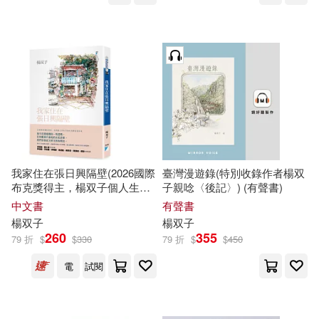
台灣中華書局(1)
和平國際(1)
楊奎松(1)
楊奕(1)
品冠(1)
楊奕成(1)
楊娜妮(1)
哈爾濱工業大學出版社(1)
楊子葆(1)
楊宇騰(1)
商訊(1)
四川教育出版社(1)
楊富閔(1)
楊小凱(1)
我家住在張日興隔壁(2026國際
臺灣漫遊錄(特別收錄作者楊双
布克獎得主，楊双子個人生命
子親唸〈後記〉) (有聲書)
國立彰化生活美學館(1)
楊建臣(1)
楊德全(1)
書寫)
中文書
有聲書
楊双子
楊双子
國立臺灣工藝研究發展中心(1)
260
355
79 折
$
$
330
79 折
$
$
450
楊必位(1)
楊慧華(1)
電
試閱
國立陽明交通大學出版社(1)
楊曙光 編著(1)
楊永青(1)