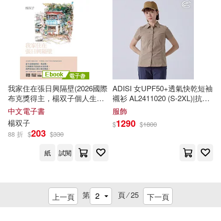
地質出版社(1)
大呂文化(1)
楊沂孫篆書(1)
楊澄甫(1)
大大創意(1)
大象出版社(1)
楊澄甫等(1)
楊照(1)
天津人民出版社(1)
楊爍(1)
楊爭光(1)
我家住在張日興隔壁(2026國際
ADISI 女UPF50+透氣快乾短袖
天津人民美術出版社(1)
楊立新(1)
楊翼驤(1)
布克獎得主，楊双子個人生命
襯衫 AL2411020 (S-2XL)|抗UV
書寫) (電子書)
彈性 吸濕 速乾 輕薄 休閒上衣
中文電子書
服飾
S 陶土黃
天津古籍出版社(1)
1290
楊双子
$
$
1800
楊苡 編注(1)
楊英俊(1)
203
88 折
$
$
330
太白文藝出版社(1)
紙
試閱
楊薇(1)
學林出版社(1)
宇宙光(1)
楊豈深 楊自伍 選譯(1)
第
頁 ⁄
25
上一頁
下一頁
小文房(1)
山東畫報出版社(1)
楊踐形(1)
楊適(1)