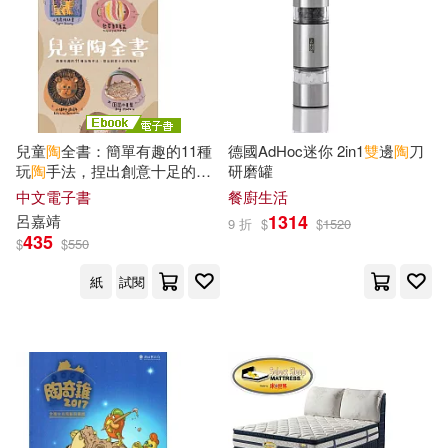
呂嘉靖(4)
歸人編(4)
本週上市新品(1)
人民教育出版社(8)
周洪宇（主編）(3)
張程(3)
北京師範大學出版社(8)
電子書
(可複選)
朵貝．楊笙(3)
楊定一(3)
兒童
陶
全書：簡單有趣的11種
德國AdHoc迷你 2in1
雙
邊
陶
刀
上海古籍出版社(7)
玩
陶
手法，捏出創意十足的陶
研磨罐
適合手機平板閱讀(70)
器! (電子書)
楊惠琪(3)
灌木體育編輯組(3)
中文電子書
餐廚生活
人民郵電出版社(7)
1314
呂嘉靖
9 折
$
$
1520
適合平板閱讀(52)
435
$
$
550
老楊的貓頭鷹(3)
藝術家(3)
北京圖書館出版社(7)
紙
試閱
袁行霈(3)
陳若儀(3)
其他
(可複選)
南京大學出版社(7)
陶悅(3)
陶犁(3)
現在可購買商品(726)
吉林文史出版社(7)
陶維極(3)
黃中平(3)