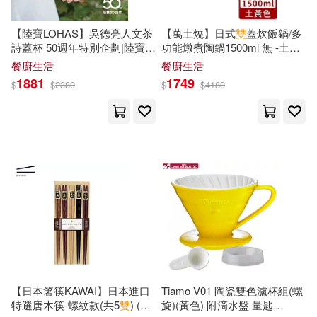
人民交通出版社(1)
李延國(1)
李志欽(1)
【陸寶LOHAS】吳德亮人文茶
【萬土燒】日式
雙
蓋炊飯鍋/多
人民軍醫出版社(1)
詩蓋杯 50週年特別企劃|陸寶×
功能燉煮陶鍋1500ml 無 -土黃
李會富(1)
李樂陶(1)
吳德亮 限量聯名 婉約(左持)
款
餐廚生活
餐廚生活
1881
1749
$
$
2380
$
$
4180
人民體育出版社(1)
佛光(1)
李涼(1)
李輝炳 主編(1)
凱信出版(1)
杜宏春(1)
北京億森同創文化(1)
杭州市蕭山區第一次全國可移動文
物普查辦公室(1)
北京出版社(1)
杭間，吳光榮（主編）(1)
北京時代華文書局(1)
東籬子(1)
林婉婷(1)
【日本箸筷KAWAI】日本進口
Tiamo V01 陶瓷雙色濾杯組(螺
北京美術攝影出版社(1)
特選唐木筷-螺紋款(共5
雙
) (栗
旋)(黃色) 附滴水盤 量匙
林希陶(1)
林慧光 主編(1)