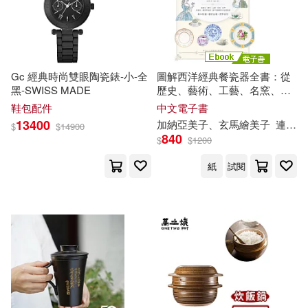
中國科學技術出版社(1)
於洋（主編）(1)
中國經濟出版社(1)
於洋，王瑩（主編）(1)
Gc 經典時尚雙眼陶瓷錶-小-全
圖解西洋經典餐瓷器全書：從
黑-SWISS MADE
歷史、藝術、工藝、名窯、品
中國醫藥科技出版社(1)
牌到應用、鑑賞與收藏，西洋
鞋包配件
中文電子書
朱凌雲(1)
朱維錚(1)
瓷藝愛好者必備指南 (電子書)
13400
加納亞美子、玄馬繪美子
連雪雅
$
$
14900
840
$
$
1200
中國金融出版社(1)
李佳（主編）(1)
紙
試閱
中央編譯出版社(1)
李偉（主編）(1)
李勇華(1)
中視視界(1)
二魚文化(1)
李如宴(1)
李婍(1)
亞神音樂(1)
李小默等（主編）(1)