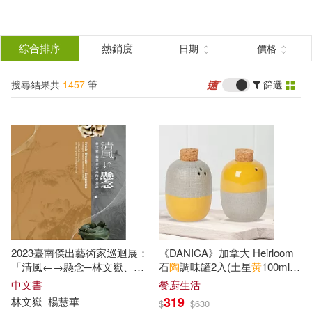
搜
尋
分類
綜合排序
熱銷度
日期
價格
(單選)
結
搜尋結果共
1457
筆
篩選
圖書(673)
所有商品(1457)
果
影音(42)
雜誌(9)
篩
選
美妝(14)
服飾(5)
展開
作者
(可複選)
家居生活(36)
美食(11)
2023臺南傑出藝術家巡迴展：
《DANICA》加拿大 Heirloom
3C(3)
家電(34)
柏楊(64)
陶紅亮(20)
「清風←→懸念─林文嶽、楊
石
陶
調味罐2入(土星
黃
100ml) |
慧華水墨
陶
作對語」[精裝]
調味瓶
中文書
餐廚生活
319
林文嶽
楊慧華
$
$
630
保健(7)
設計文具(13)
葉聖陶(19)
蕭瓊瑞(16)