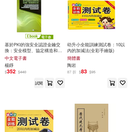
南方赤火(1)
朝華出版社(2)
東立(2)
台灣角川編輯部(1)
榮寶齋出版社(2)
史樹青 總主編 收藏家雜志社 編(1)
江西美術出版社(2)
基於PKI的強安全認證金鑰交
幼升小全能訓練測試卷：10以
換：安全模型、協定構造和安
內的加減法(全彩手繪版)
史蒂芬．茨威格(1)
吳佳駿(1)
全分析 (電子書)
中文電子書
簡體書
河北美術出版社(2)
楊錚
陶
岩
352
83
$
$
440
87 折
$
$
95
吳振奎(1)
吳玉厚等(1)
浙江大學出版社(2)
試閱
吳玉厚，夏忠賢，姚金梅(1)
浙江科學技術出版社(2)
吳長江（主編）(1)
呂金成(1)
湖南美術出版社(2)
滾石(2)
周娜，杜小雙（主編）(1)