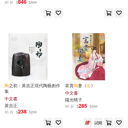
846
95 折
$
$
890
日用清潔(2)
休閒生活(9)
唐浩明(14)
潘家錚(14)
展開
婦幼生活(1)
餐廚生活(438)
陶百川(13)
陶堅（主編）(10)
出版社
(可複選)
鞋包配件(8)
寵物生活(11)
陶樂蒂(9)
司馬光(8)
遠流(70)
藝術家(34)
電子書閱讀器(15)
楊紅櫻(8)
新北市立鶯歌陶瓷博物館(27)
電子書(122)
有聲書(4)
新北市立鶯歌陶瓷博物館(6)
陶
之初：黃吉正現代陶藝創作
富貴
陶
妻《
全
》
集
中華書局(20)
展開
中文書
中文書
陽光晴子
查爾斯．狄更斯(6)
楊牧(6)
285
黃吉正
95 折
$
$
300
人民文學出版社(19)
238
95 折
$
$
250
配送方式
(可複選)
楊絳(6)
陶力(6)
試閱
化學工業出版社(15)