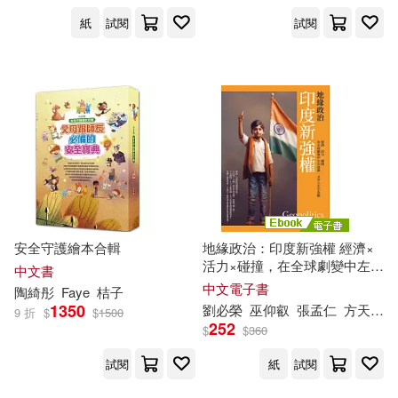
團結出版社(2)
紙
試閱
試閱
今井ようこ(1)
任秉友(1)
外語教學與研究出版社(2)
伊劍（主編）(1)
天地出版社(2)
伍光輝，陶開國，陶源（主編）(1)
好有感覺音樂(2)
寫樂文化(2)
何孟儒(1)
余子俠(1)
山東人民出版社(2)
安全守護繪本合輯
地緣政治：印度新強權 經濟×
余鑑昌(1)
倪延風(1)
活力×碰撞，在全球劇變中左右
中文書
山東美術出版社(2)
逢源，又令人左右為難 (電子
中文電子書
陶
綺彤
Faye
桔子
書)
1350
劉必榮
巫仰叡
張孟仁
方天賜
兵口奈津子(1)
冀祥德(1)
9 折
$
$
1500
252
$
$
360
巴蜀書社(2)
平安文化(2)
試閱
紙
試閱
劉乃剛（主編）(1)
廣東人民出版社(2)