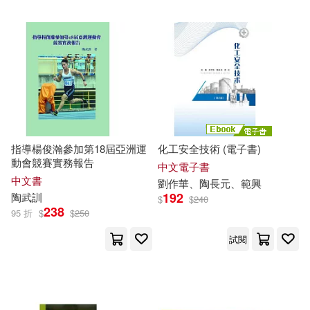
劉作華、陶長元、範興(1)
廣西師範大學出版社(2)
劉正坤，陶林生（編著）(1)
復旦大學出版社(2)
劉正成（主編）(1)
劉清彥(1)
感電出版(2)
搖籃(2)
劉漢宗等(1)
劉瑞坤 編著(1)
指導楊俊瀚參加第18屆亞洲運
化工安全技術 (電子書)
文匯出版社(2)
動會競賽實務報告
中文電子書
劉艾杉，郭園方，王嘉凱，劉祥
中文書
劉作華、
陶
長元、範興
龍，王蘊紅，陶大程（編）(1)
192
陶
武訓
$
$
240
新竹市立玻璃工藝博物館(2)
238
95 折
$
$
250
劉訓華（主編）(1)
劉青(1)
試閱
明白文化(2)
北京大學中國考古學研究中心(1)
春風文藝出版社(2)