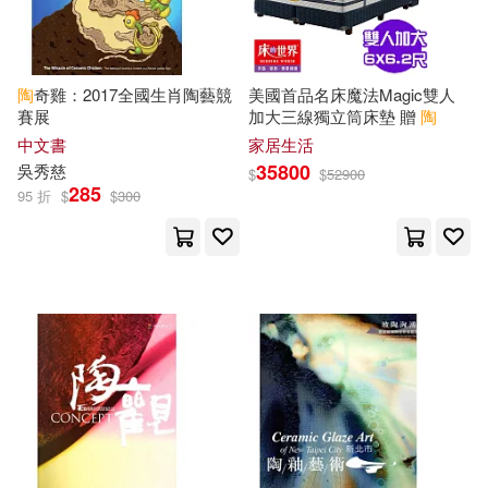
作者/演唱/譯/編/繪(1)
文物出版社(7)
(元)楊維楨(2)
價格
-
社會科學文獻出版社(7)
範圍
陶
奇雞：2017全國生肖陶藝競
美國首品名床魔法Magic雙人
賽展
加大三線獨立筒床墊 贈
陶
Deep Blizzard(2)
中文書
家居生活
世界知識出版社(6)
35800
吳秀慈
$
$
52900
劉來兵（主編）(2)
285
95 折
$
$
300
中國中醫藥出版社(6)
劉大偉（主編）(2)
劉必榮(2)
北方婦女兒童出版社(6)
劉潔 主編(2)
崧燁文化(6)
積木文化(6)
加納亞美子、玄馬繪美子(2)
SONY MUSIC(5)
印光(2)
原作/楊双子(2)
Universal(5)
作家出版社(5)