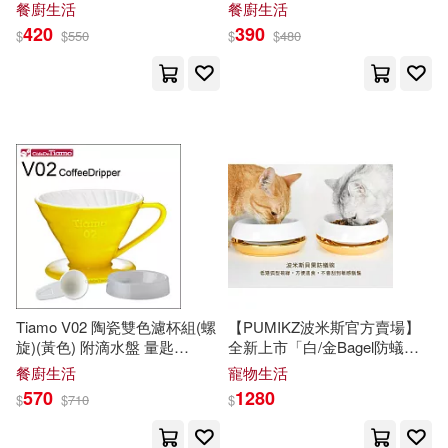
木/鐵刀木/黑檀木/紫檀木/黃楊
HG5543Y
餐廚生活
餐廚生活
木)
420
390
$
$
550
$
$
480
北京體育大學出版社(1)
林慧光（主編）(1)
林文嶽(1)
南方出版社(1)
林珊如(1)
柏竇‧薛佛(1)
印刷工業出版社(1)
柯佩岑(1)
柯寶成(1)
古吳軒出版社(1)
柯尊紅主編(1)
梁秉文(1)
台中市立大墩文化中心(1)
梨花顏(1)
楊力 主編(1)
Tiamo V02 陶瓷雙色濾杯組(螺
【PUMIKZ波米斯官方賣場】
台中市立葫蘆墩文化中心(1)
旋)(黃色) 附滴水盤 量匙
全新上市「白/金Bagel防蟻
楊勇(1)
楊勤(1)
HG5544Y
碗」，貝果防蟻碗(貓碗)金
餐廚生活
寵物生活
色，無毒陶器臺灣設計製造。
570
1280
$
$
710
$
白/金雙色
台海出版社(1)
楊吉著(1)
楊嘉妙(1)