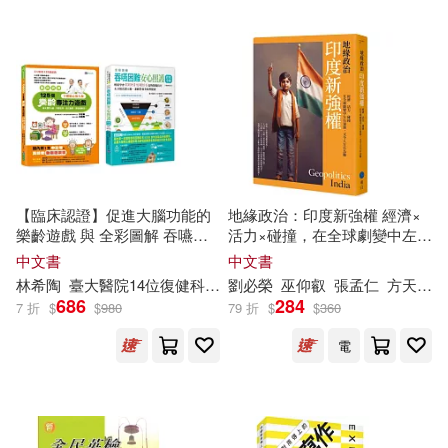
虛雲(2)
許雪姬(2)
人民美術出版社(3)
邱師儀(2)
陶悅（主編）(2)
人民衛生出版社(3)
陶淵明(2)
陶紅亮主編(2)
北京工藝美術出版社(3)
陶行知(2)
陶雨融(2)
【臨床認證】促進大腦功能的
地緣政治：印度新強權 經濟×
北京科學技術出版社(3)
樂齡遊戲 與 全彩圖解 吞嚥困
活力×碰撞，在全球劇變中左右
難安心照護飲食套書(共2本)：
逢源，又令人左右為難
中文書
中文書
陶龍生(2)
高也陶(2)
125個樂齡專注力遊戲+吞嚥困
林希
陶
臺大醫院14位復健科&營養師團隊
劉必榮
巫仰叡
許正典
張孟仁
方天賜
難安心照護飲食全書
原水(3)
686
284
7 折
$
$
980
79 折
$
$
360
魏錫賓(2)
鮑成中（主編）(2)
電
吉林科學技術出版社(3)
麥克蓮・杜克萊夫(2)
國立臺灣文學館(3)