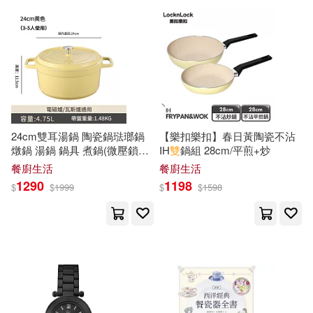
中國廣播(1)
惠淇源(1)
慕宋閣(1)
中國建材工業出版社(1)
戈思明(1)
成倩 等(1)
中國建築工業出版社(1)
戴淑鳳，陶紅亮（主編）(1)
24cm雙耳湯鍋 陶瓷鍋琺瑯鍋
【樂扣樂扣】春日黃陶瓷不沾
燉鍋 湯鍋 鍋具 煮鍋(微壓鎖水
IH
雙
鍋組 28cm/平煎+炒
中國書籍出版社(1)
聚熱保溫 不挑爐竈) 24cm黃色
餐廚生活
餐廚生活
操太聖（主編）(1)
1290
1198
$
$
1999
$
$
1598
中國林業出版社(1)
故宮博物院 編(1)
中國物資出版社(1)
新之聯伊麗斯(上海)展覽有限公司組
織編寫(1)
中國社會科學出版社(1)
方勇(1)
方明（主編）(1)