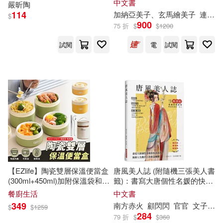
中文書
嚴昕
陶
瓷藝愛好者必備指南
マガジンハウス(1)
114
加納亞美子、玄馬繪美子
連雪雅
$
孫曉嵐（主編）(1)
900
75 折
$
$
1200
三秦出版社(1)
三聯(1)
試閱
電
試閱
宋俊驥（主編）(1)
寒川子(1)
三聯書店(1)
三采(1)
尤芷鏞(1)
崔克頂(1)
上海三聯書店(1)
川峽(1)
康橋(1)
上海交通大學出版社(1)
廖珮岐(1)
上海書店出版社(1)
【EZlife】陶瓷雙層保溫便當盒
唐風美人誌 (附隨機三張美人書
張健華，鍾彬，陳澤，樊曉敏(1)
(300ml+450ml)加附保溫袋和餐
籤)：書寫大唐個性名媛的快意
具組 黃色
恩仇，武則天、楊貴妃、上官
餐廚生活
中文書
上海書畫出版社(1)
婉兒、太平公主、公孫大
張履祥(1)
張建偉(1)
349
南方赤火
顧閃閃
官官
文子君
$
$
1259
娘……唐「潮」精品，吃穿賞
284
79 折
$
$
360
玩全面解析!