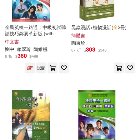
ARTHAUS MUSIK(2)
(英)路易莎·泰勒(1)
Supraphon(2)
全民英檢一路通：中級初試聽
昆蟲漫話+植物漫話(
全
2冊)
讀技巧錦囊革新版 (with
Johnddong(1)
Miho婷婷(1)
簡體書
Answer key解答、APP音檔)
上海教育出版社(2)
中文書
陶
秉珍
303
劉中
賴翠玲
陶
維極
87 折
$
$
348
[北宋]司馬光 撰(1)
360
9 折
$
$
400
上海科學技術出版社(2)
試閱
[德]康德 楊祖陶 校(1)
上海辭書出版社(2)
[德]於爾根·陶茨 主編 黑爾佳·R.海爾
曼 攝影(1)
中國對外翻譯出版公司(2)
[明]楊一清(1)
中國計量出版社(2)
[晉]陶淵明 郭維森 包景誠 譯注(1)
中國輕工業出版社(2)