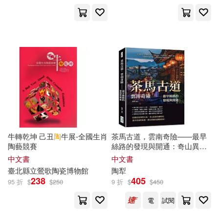
邦聯文化(4)
三民輔考(3)
楊鵬(2)
歐錫富(2)
上海人民美術出版社(3)
歐陽竟無(2)
法尊(2)
上海外語教育出版社(3)
海明威(2)
湯智貿(2)
世界圖書出版公司北京公司(3)
漫畫/星期一回收日(2)
中國書店(3)
牛轉乾坤 己丑
陶
牛展-全國生肖
茶馬古道，雲南奇險——最早
王世龍，蔣成峰（主編）(2)
陶藝競賽
絲路的發現與開通：奇山異水×
中國法制出版社(3)
西雙版納×少數民族×村寨建築
中文書
中文書
×銀飾工藝，中緬國界遺世獨
臺北縣立鶯歌陶瓷博物館
陶
犁
王迪平(2)
班志銘（編）(2)
立，探索雲海之南的壯麗
238
405
95 折
$
$
250
9 折
$
$
450
中國美術學院出版社(3)
電
試閱
翟文中(2)
華幼武(2)
中醫古籍出版社(3)