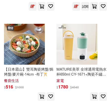
上海譯文出版社(1)
張弘(1)
試閱
上海財經大學出版社(1)
張敏，鄭艷爽，豐青(1)
上海遠東出版社(1)
上硯(1)
張星 劉暢 徐濱 責任編輯(1)
中信出版社(1)
張昭煒(1)
張曉略(1)
中原農民出版社(1)
張欣武(1)
張田嵐（主編）(1)
【日本霜山】雙耳陶瓷烤盤/焗
MATURE美萃 全球通用電熱水
烤盤/麥片碗-14cm -布丁
黃
杯650ml CY-1671+陶瓷不鏽鋼
中國協和醫科大學出版社(1)
雙
飲保溫杯附吸管刷700ml-三
張磊(1)
張達坤(1)
餐廚生活
家電
色可選 CY-2001 -電熱水杯+保
516
1780
$
$
1000
$
$
4640
溫杯/奶茶米
中國宇航出版社(1)
徐在國(1)
徐玉珊(1)
中國少年兒童出版社(1)
徐震時 馬志強 編(1)