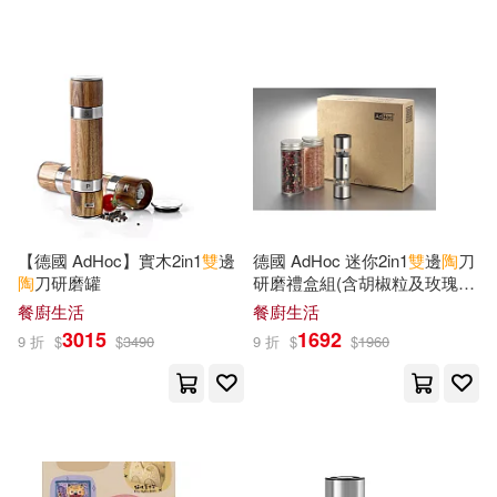
可超商取貨(850)
陶國華(6)
陶岩(6)
中國電力出版社(14)
三民(13)
可海外宅配(807)
陶紅亮（主編）(6)
黃婉玲(6)
華中師範大學出版社(13)
可港澳店取(707)
國立交通大學(5)
小麥田(12)
可新加坡店取(693)
國立交通大學楊英風藝術研究中心
(5)
【德國 AdHoc】實木2in1
雙
邊
德國 AdHoc 迷你2in1
雙
邊
陶
刀
吉林攝影出版社(11)
陶
刀研磨罐
研磨禮盒組(含胡椒粒及玫瑰
可菲律賓店取(708)
鹽)
楊力(5)
楊双子(5)
餐廚生活
餐廚生活
科學出版社(11)
洪範(10)
3015
1692
9 折
$
$
3490
9 折
$
$
1960
財團法人楊英風藝術教育基金會(5)
上市日期
(可複選)
電子工業出版社(10)
陶會（主編）(5)
劉中(4)
一個月內上市新品(20)
商周出版(9)