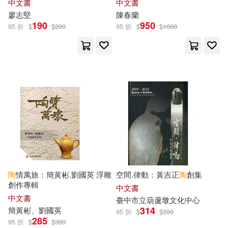
中文書
中文書
方天賜(2)
李世暉(2)
廖志堅
陳春蘭
北京理工大學出版社(4)
190
950
95 折
$
$
200
95 折
$
$
1000
李慶榮(2)
東條土筆(2)
台灣角川(4)
文鶴出版(4)
林俊宇(2)
林寬裕(2)
時報出版(4)
柯筆辰(2)
楊仁山(2)
機械工業出版社(4)
楊伯峻(2)
楊宇騰 (2)
海豚出版社(4)
楊建文(2)
楊晨(2)
百花文藝出版社(4)
禾廣(4)
陶
情萬旅：簡黃彬.劉國英 浮雕
空間.律動：黃吉正
陶
創集
創作專輯
中文書
楊智鈞(2)
楊澄甫，邵奇青(2)
中文書
臺中市立葫蘆墩文化中心
萬卷出版公司(4)
蓋亞(4)
314
簡黃彬、劉國英
95 折
$
$
330
285
95 折
$
$
300
楊逵(2)
楊錚(2)