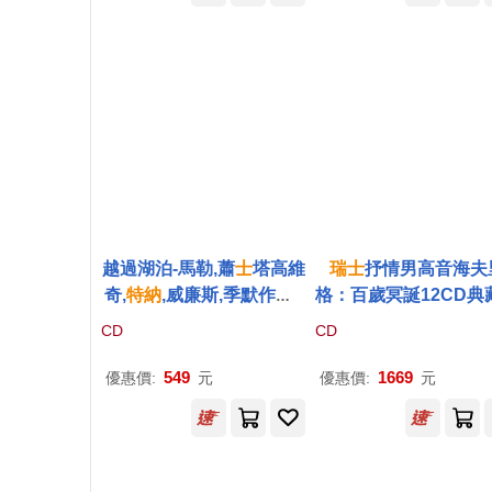
導演) / 佛羅倫(Busoni: D
oktor Faust / Dietrich He
nschel (baritone), Daniel
Brenna (tenor), Wilhelm
Schwinghammer (bass),
Olga Bezsmertna (sopra
no) / Cornelius Meister
(conductor) / Davide Liv
ermore (stage director)
Orchestra e Coro del Ma
越過湖泊-馬勒,蕭
士
塔高維
瑞士
抒情男高音海夫
ggio Musicale Fiorentin
奇,
特納
,威廉斯,季默作品 /
格：百歲冥誕12CD典
o (3CD))
諾伯特施特茨(指揮)銅管湖
裝 / 男高音 恩斯特‧海
CD
CD
樂隊(Across the Lake-W
格(The Eerenst Haefl
orks by Mahler, Shostak
Edition (12 CDS))
549
1669
優惠價:
元
優惠價:
元
ovich, Turner, Williams,
Zimmer / Norbert Stertz
(conductor)Lake Brass)