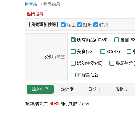
博客來
搜尋結果
熱門搜尋
【我要重新搜尋】
瑞士
凱琳
特納
所有商品(4089)
圖書(93
美食(62)
3C(47)
分類
(單選)
婦幼生活(46)
餐廚生活(7
有聲書(12)
日期
價格
綜合排序
熱銷度
搜尋結果共
4089
筆, 頁數
2
/ 69