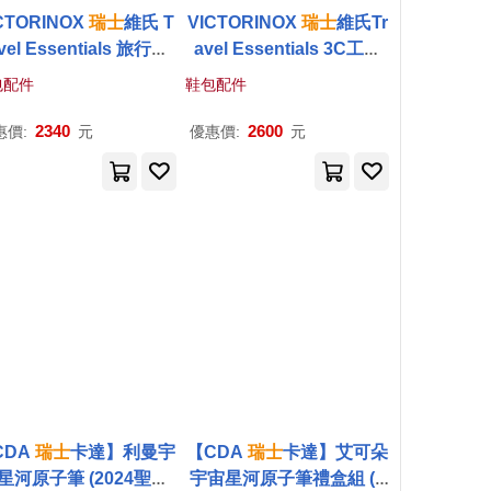
CTORINOX
瑞士
維氏 T
VICTORINOX
瑞士
維氏Tr
vel Essentials 旅行壓
avel Essentials 3C工具
縮收納袋 653359
收納包 - 黑色
包配件
鞋包配件
2340
2600
惠價:
元
優惠價:
元
CDA
瑞士
卡達】利曼宇
【CDA
瑞士
卡達】艾可朵
星河原子筆 (2024聖誕
宇宙星河原子筆禮盒組 (2