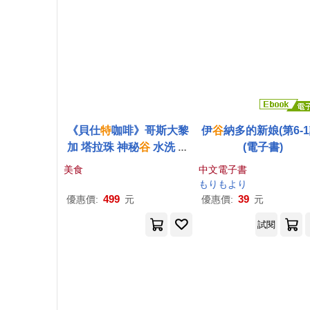
《貝仕
特
咖啡》哥斯大黎
伊
谷
納多的新娘(第6-1
加 塔拉珠 神秘
谷
水洗 咖
(電子書)
啡豆 (半磅) 中深烘焙
美食
中文電子書
もりもより
499
39
優惠價:
元
優惠價:
元
試閱