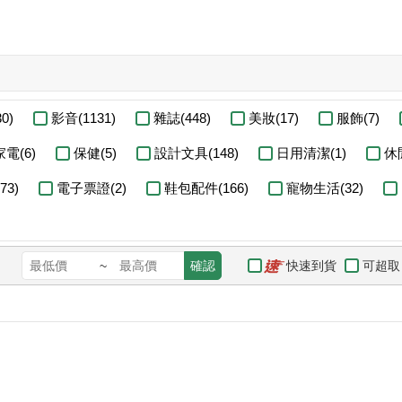
0)
影音(1131)
雜誌(448)
美妝(17)
服飾(7)
家電(6)
保健(5)
設計文具(148)
日用清潔(1)
休
3)
電子票證(2)
鞋包配件(166)
寵物生活(32)
快速到貨
可超取
~
確認