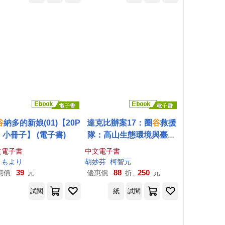
(piano) / Menuhin (viol
 / Holst (violin) / Cassa
(cello) / Pini(cello) / K
(clarinet) / Pascal(viol
a) (10CD))
谷
納多的新娘(01)【20P
達克比辦案17：圈
谷
救援
小冊子】 (電子書)
隊：高山生態環境與臺灣
山脈的特色 (電子書)
文電子書
中文電子書
りもより
胡妙芬
柯智元
39
88
250
惠價:
元
優惠價:
折,
元
試閱
紙
試閱