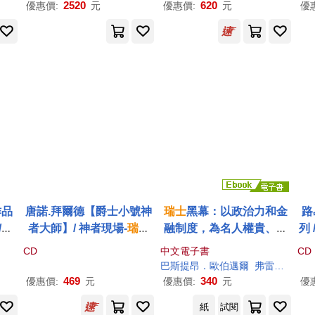
ss Recitals (2CD))
ssy
2520
620
優惠價:
元
優惠價:
元
優
e S
el
作品
唐諾.拜爾德【爵士小號神
瑞士
黑幕：以政治力和金
路
/義
者大師】/ 神者現場-
瑞士
融制度，為名人權貴、超
列 
l H
蒙特羅爵士音樂節經典名
級富豪、獨裁者、特務及
(
CD
中文電子書
CD
nitt
演【AMG-5星最高評價專
天主教會藏匿不法所得的
琴
巴斯提昂．歐伯邁爾
弗雷德瑞克．歐伯麥爾
輯】(Donald Byrd / Live:
銀行 (電子書)
尼 
469
340
優惠價:
元
優惠價:
元
優
Cookin’ with Blue Note a
/ 
紙
試閱
t Montreux)
s K