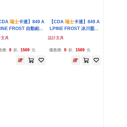
CDA
瑞士
卡達】849 A
【CDA
瑞士
卡達】849 A
PINE FROST 自動鉛筆
LPINE FROST 冰川藍原
2025聖誕特別版) 冰川藍
子筆(2025聖誕特別版) 冰
計文具
設計文具
川藍
8
1569
8
1569
惠價:
折,
元
優惠價:
折,
元