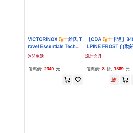
VICTORINOX
瑞士
維氏 T
【CDA
瑞士
卡達】849
ravel Essentials TechPo
LPINE FROST 自動
uch 3C數位配件收納包 6
(2025聖誕特別版) 
休閒生活
設計文具
53375
2340
8
1569
優惠價:
元
優惠價:
折,
元