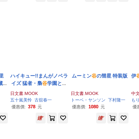
er 
in)
do 
ell
里
ハイキュー!!まんがノベラ
ムーミン
谷
の彗星 特装版
伊
藏套
イズ 猛者・梟
谷
学園との
夫里
出会い 特装版
日文書.MOOK
日文書.MOOK
中
iger
五十嵐美怜
古舘春一
トーベ・ヤンソン
下村隆一
も
378
1080
優惠價:
元
優惠價:
元
優