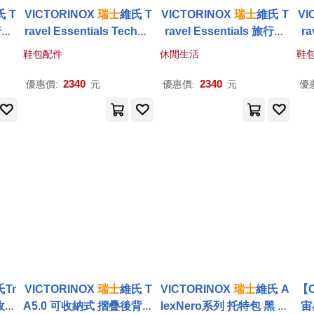
 T
VICTORINOX
瑞士
維氏 T
VICTORINOX
瑞士
維氏 T
VI
旅行壓
ravel Essentials TechPo
ravel Essentials 旅行壓
ra
0
uch 3C數位配件收納包 6
縮收納袋 653359
鞋包配件
休閒生活
鞋
53375
2340
2340
優惠價:
元
優惠價:
元
優
Tr
VICTORINOX
瑞士
維氏 T
VICTORINOX
瑞士
維氏 A
【
行收納
A5.0 可收納式 摺疊後背包
lexNero系列 托特包 黑 61
宙