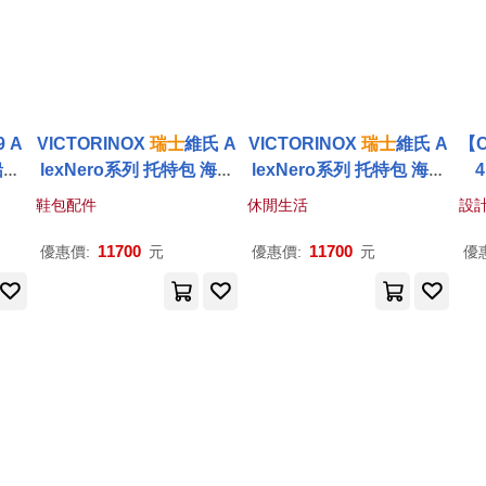
 A
VICTORINOX
瑞士
維氏 A
VICTORINOX
瑞士
維氏 A
【
鉛筆
lexNero系列 托特包 海軍
lexNero系列 托特包 海軍
霜白
藍 653672
藍 653672
鞋包配件
休閒生活
設
11700
11700
優惠價:
元
優惠價:
元
優