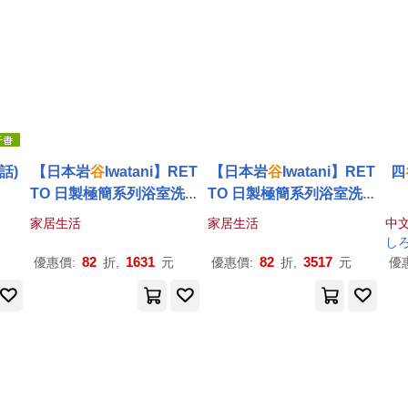
話)
【日本岩
谷
Iwatani】RET
【日本岩
谷
Iwatani】RET
四
TO 日製極簡系列浴室洗漱
TO 日製極簡系列浴室洗漱
收納4件組
收納6件組
家居生活
家居生活
中
し
82
1631
82
3517
優惠價:
折,
元
優惠價:
折,
元
優