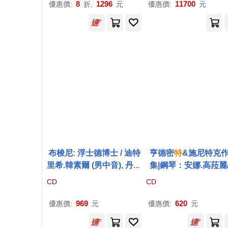
8
1296
11700
優惠價:
折,
元
優惠價:
元
布梭尼: 浮士德博士 / 迪特
亨德密
特
&施尼特克
里希.韓素爾 (男中音), 丹尼
集|鋼琴：安娜.高菈麗
爾.布雷納 (男高音), 威廉·
大利
瑞士
管弦樂團(Pau
CD
CD
施溫漢默 (男低音), 奧加.貝
indemith / Alfred Sch
茨梅爾
特納
(女高音) / 科爾
ke)
969
620
優惠價:
元
優惠價:
元
內利烏斯.梅斯特 (指揮) /
達維德.利維莫雷 (舞台劇