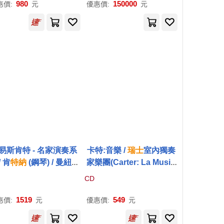
: Pelléas et Mélisand
980
150000
惠價:
元
優惠價:
元
uite & Schoenberg: P
léas & Mélisande (2SA
CD Hybrid))
易斯肯特 - 名家演奏系
卡特:音樂 /
瑞士
室內獨奏
/ 肯
特納
(鋼琴) / 曼紐因
家樂團(Carter: La Musiq
小提琴) / 霍爾斯特 (小提
ue / Swiss Chamber Sol
CD
) / 卡薩多 (大提琴) / 皮
oists)
漢尼斯．孟沁格
楊婷湞
(大提琴) / 凱爾 (單簧管)
1519
549
惠價:
元
優惠價:
元
帕斯卡…等 (10CD)(Loui
entner - plays / Kentn