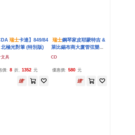
CDA
瑞士
卡達】849/84
瑞士
鋼琴家皮耶蒙特吉 &
4 北極光對筆 (特別版)
萊比錫布商大廈管弦樂團 /
布拉姆斯第二號鋼琴協奏
計文具
CD
曲(Francesco Piemonte
si / Brahms: Piano Conc
8
1352
580
惠價:
折,
元
優惠價:
元
erto No. 2 & Three Inter
mezzi Op. 117)