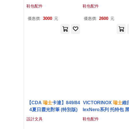
吊掛式盥洗包 - 黑色
袋- 黑色
鞋包配件
鞋包配件
3000
2600
優惠價:
元
優惠價:
元
【CDA
瑞士
卡達】849/84
VICTORINOX
瑞士
維氏
4夏日霞光對筆 (特別版)
lexNero系列 托特包 黑
1807
設計文具
鞋包配件