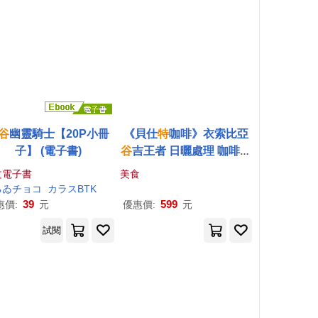
谷
幽靈騎士【20P小冊
《貝仕
特
咖啡》衣索比亞
子】 (電子書)
谷
吉王者 日曬處理 咖啡豆
(半磅) 中淺烘焙
文電子書
美食
ろゐチョコ
カラスBTK
39
599
惠價:
元
優惠價:
元
試閱