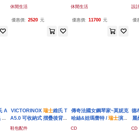
610599
1807
休閒生活
休閒生活
設
2520
11700
優惠價:
元
優惠價:
元
優
 A
VICTORINOX
瑞士
維氏 T
傳奇法國女鋼琴家~莫妮克
德
 61
A5.0 可收納式 摺疊後背包
哈絲&娃瑪蕾特 /
瑞士
演奏
麗
610599
會實況錄音(Legendary F
特
鞋包配件
CD
CD
rench Pianists / The Swi
團(