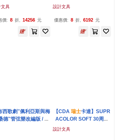
特別版)
024聖誕特別版)
計文具
設計文具
8
14256
8
6192
惠價:
折,
元
優惠價:
折,
元
布西歌劇”佩利亞斯與梅
【CDA
瑞士
卡達】SUPR
桑德”管弦樂改編版 / 諾
ACOLOR SOFT 30周年
指揮
瑞士
羅曼德管弦樂
特製木盒(含贈品)
設計文具
Jonathan Nott / Debu