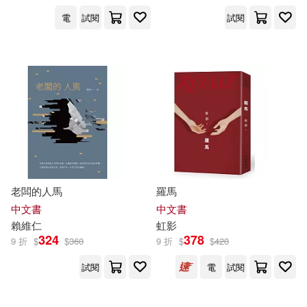
電
試閱
試閱
設計文具(1271)
高橋留美子(102)
展開
無印良品(28)
星巴克(100)
艾閣萌（英國）有限公司(101)
出版社
(可複選)
日用清潔(651)
蒼野アキラ(101)
悅文社(1158)
休閒生活(348)
藤田和日郎(89)
朴始連(83)
人民出版社(650)
老闆的人馬
羅馬
婦幼生活(907)
洪汛濤(70)
中文書
中文書
人民郵電出版社(626)
展開
賴維仁
虹影
324
378
9 折
$
$
360
9 折
$
$
420
餐廚生活(1634)
童趣出版有限公司(68)
社會科學文獻出版社(396)
試閱
電
試閱
配送方式
(可複選)
電子票證(45)
天馬ゆい(64)
電子工業出版社(389)