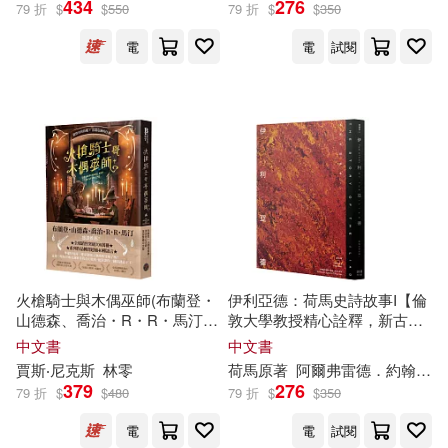
青山春兎(10)
馬駘(10)
434
276
79 折
$
$
550
79 折
$
$
350
春風文藝出版社(38)
電
電
試閱
黎孟德(10)
（美）海明威(10)
目川文化數位股份有限公司(38)
（美）美國孩之寶公司(10)
風潮音樂(38)
Aoki Nanase(9)
harmonia mundi(37)
Haruhi Kasuga(9)
中國鐵道出版社(37)
火槍騎士與木偶巫師(布蘭登・
伊利亞德：荷馬史詩故事I【倫
Maitaimu(9)
山德森、喬治・R・R・馬汀同
敦大學教授精心詮釋，新古典
木馬文化(37)
聲盛讚!作品熱銷全球700萬
藝術大師繪製插圖，最受歡迎
中文書
中文書
冊，備受國際奇幻大師肯定的
的希臘神話經典】
accototo福田敏生＋明子(9)
賈斯‧尼克斯
林零
荷馬原著
阿爾弗雷德．約翰．丘奇 改寫
槍火魔法冒險故事集)
379
276
中國法制出版社(36)
79 折
$
$
480
79 折
$
$
350
kumekawa meme(9)
電
電
試閱