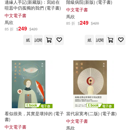
邊緣人手記(新藏版)：寫給在
階級病院(新版) (電子書)
上海譯文出版社(65)
喧囂中仍孤獨的我們 (電子書)
中文電子書
新北市政府教育局(14)
中文電子書
馬欣
法律出版社(65)
249
馬欣
85 折
$
$
420
249
85 折
$
$
420
明日乃らか(14)
水澤夢(14)
中國計量出版社(64)
紙
試閱
紙
試閱
賈德江(14)
馬克．吐溫(14)
ライセンスエージェント(63)
（日）甲本一(14)
上海辭書出版社(63)
(美)馬克·吐溫(13)
新世界出版社(62)
haruko minami(13)
東方出版社(60)
看似很美，其實是壞掉的 (電子
當代寂寞考(二版) (電子書)
書)
上海巨童文化(13)
中文電子書
長江文藝出版社(60)
中文電子書
馬欣