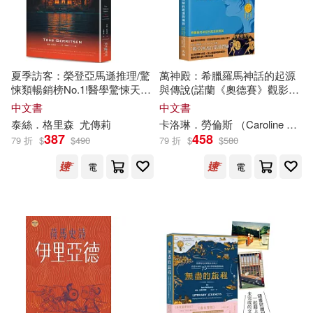
羅源順(11)
羅福慶(11)
北京出版社(45)
蕭紅(11)
非馬(11)
四川人民出版社(45)
夏季訪客：榮登亞馬遜推理/驚
萬神殿：希臘羅馬神話的起源
顧海良(11)
黃貴潮(11)
悚類暢銷榜No.1!醫學驚悚天后
與傳說(諾蘭《奧德賽》觀影最
泰絲.格里森最新懸疑大作
佳讀本)
經濟管理出版社(45)
中文書
中文書
泰絲．格里森
尤傳莉
卡洛琳．勞倫斯 （Caroline Lawrence）
（俄）陀思妥耶夫斯基(11)
387
458
79 折
$
$
490
79 折
$
$
580
遼寧人民出版社(44)
電
電
（英）英國HIT娛樂有限公司(11)
南開大學出版社(43)
Serizawa Yukiko(10)
四川文藝出版社(43)
Yabuki(10)
しぐれうい(10)
山東人民出版社(43)
ふどのふどう(10)