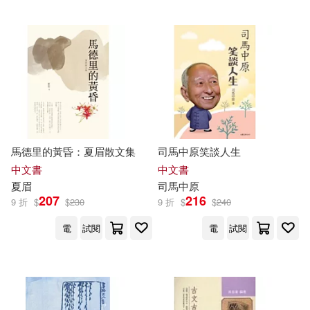
天地出版社(102)
TMA(17)
吉林美術出版社(96)
上海書畫出版社(17)
台灣東販(95)
北京大學《馬藏》編纂與研究中心
(17)
浙江大學出版社(93)
禾馬(92)
馬德里的黃昏：夏眉散文集
司馬中原笑談人生
安田剛士(17)
有馬奈那(17)
中文書
中文書
浙江少年兒童出版社(90)
夏眉
司馬中原
207
216
9 折
$
$
230
9 折
$
$
240
編輯部(17)
陳先達(17)
中華書局(89)
電
試閱
電
試閱
保科 洋，小澤 俊朗，山本 孝，加
養 浩幸，渡邊 秀之（主編）(16)
武漢大學出版社(88)
手塚治虫(16)
曾田正人(16)
中國農業出版社(86)