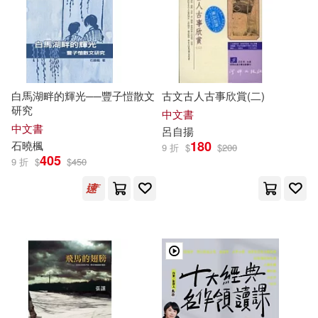
本書編寫組編(16)
楊照(16)
光明日報出版社(86)
王傑（主編）(16)
鄭中麗(16)
機械工業出版社(86)
白馬湖畔的輝光──豐子愷散文
古文古人古事欣賞(二)
きたみまゆ(15)
研究
中文書
明天出版社(80)
中文書
呂自揚
180
石曉楓
9 折
$
$
200
よしのずな(15)
405
9 折
$
$
450
生活‧讀書‧新知三聯書店(80)
ヤマザキマリ(15)
華東師範大學出版社(78)
南香かをり(15)
岳南(15)
麥田(76)
張程(15)
楚かにこ(15)
世界圖書出版公司北京公司(74)