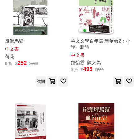
李浩白(40)
根華編輯部(40)
本週上市新品(33)
時報出版(192)
尖端(190)
馬瑞芳(40)
塩野七生(38)
Universal(188)
電子書
(可複選)
孤獨馬騮
華文文學百年選‧馬華卷2：小
王文華(37)
馬欣(36)
說、新詩
中國少年兒童出版社(186)
中文書
適合手機平板閱讀(1179)
中文書
荷花
馬翠蘿(36)
252
鍾怡雯
陳大為
9 折
$
$
280
上海人民出版社(181)
495
9 折
$
$
550
適合平板閱讀(1950)
木頭馬教育研究中心(35)
試閱
北京大學出版社(177)
免費電子書(18)
鄭春華(33)
Warner Classics(170)
pine nangoku(31)
其他
(可複選)
北京師範大學出版社(169)
津野丸(31)
孫燕文主編(30)