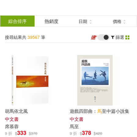
搜
尋
分類
綜合排序
熱銷度
日期
價格
(單選)
結
搜尋結果共
39567
筆
篩選
所有商品(39567)
果
圖書(20708)
影音(2644)
篩
選
雜誌(771)
美妝(904)
展開
作者
(可複選)
服飾(574)
家居生活(1312)
胡馬依北風
遊戲四部曲：
馬
至中篇小說集
美食(520)
3C(375)
司馬彥(472)
楊紅櫻(223)
中文書
中文書
席慕蓉
馬
至
333
378
9 折
$
$
370
9 折
$
$
420
家電(380)
保健(217)
美國孩之寶公司(139)