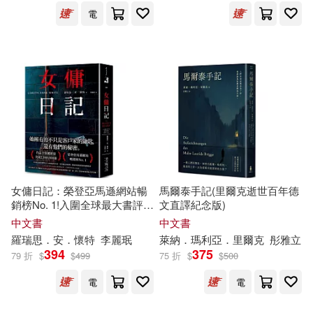
少年兒童出版社(29)
電
Neri Taneichi(7)
布克文化(29)
未來出版社(29)
megu momonagi(7)
江蘇美術出版社(29)
かづき(7)
一夢(7)
湖南美術出版社(29)
皇冠(29)
七介(7)
世一文化編輯群(7)
臺灣商務(29)
ツインクル(28)
中共中央馬克思恩格斯列寧斯大林
女傭日記：榮登亞馬遜網站暢
馬爾泰手記(里爾克逝世百年德
著作編譯局編譯(7)
銷榜No. 1!入圍全球最大書評網
文直譯紀念版)
上海古籍出版社(28)
站Goodreads讀者票選年度最
中文書
中文書
佳推理驚悚小說，逾三萬七千
羅瑞思．安．懷特
李麗珉
萊納．瑪利亞．里爾克
彤雅立
仁井屋シロ(7)
伍美珍(7)
則★★★★★書評狂推!
394
375
上海外語教育出版社(28)
79 折
$
$
499
75 折
$
$
500
何政廣(7)
俞吾金(7)
電
電
哈福企業(28)