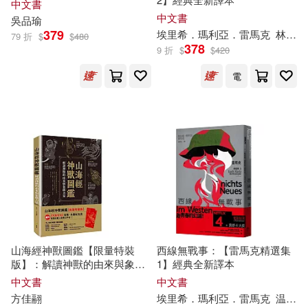
中文書
英國HIT娛樂公司著(8)
中文書
吳品瑜
東南大學出版社(31)
379
埃里希．瑪利亞．雷馬克
林家任
79 折
$
$
480
378
9 折
$
$
420
荷馬(8)
菊池はる(8)
江西教育出版社(31)
電
蔣雲清(8)
蕭楓(8)
西南師範大學出版社(31)
蘇士澍（主編）(8)
謝慧中(8)
貴州人民出版社(31)
郎濤(8)
阿部摘花(8)
黑龍江大學出版社(31)
陳偉(8)
馬斯洛(8)
ムービック(30)
山海經神獸圖鑑【限量特裝
西線無戰事：【雷馬克精選集
版】：解讀神獸的由來與象徵
1】經典全新譯本
馬淵東一(8)
黃偉雯(8)
力量+加贈《天馬吉光》紅包袋
中國友誼出版公司(30)
中文書
中文書
方佳翮
埃里希．瑪利亞．雷馬克
温澤元
黃錦樹(8)
（加）西頓(8)