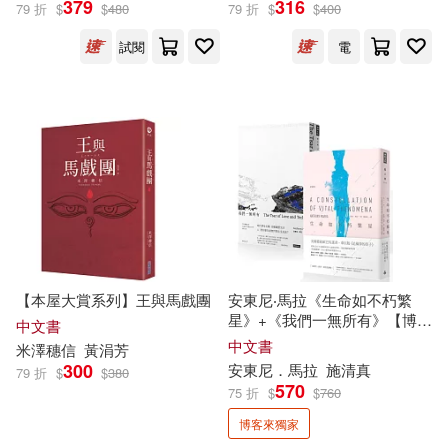
379
316
79 折
$
$
480
79 折
$
$
400
中國農業科學技術出版社(30)
試閱
電
（日）司馬遼太郎(8)
吉林人民出版社(30)
（日）鹽野七生(8)
天津楊柳青畫社(30)
（英）亞瑟·蘭塞姆(8)
安徽科學技術出版社(30)
（英）安娜·西韋爾(8)
教育部國民及學前教育署(30)
【本屋大賞系列】王與馬戲團
安東尼‧馬拉《生命如不朽繁
（英）愛德華·吉本(8)
星》+《我們一無所有》【博客
上海書店出版社(29)
中文書
來獨家套書】
中文書
米澤穗信
黃涓芳
Bunny Urasawa(7)
300
安東尼．馬拉
施清真
79 折
$
$
380
安徽人民出版社(29)
570
75 折
$
$
760
Maj Sjowall(7)
博客來獨家