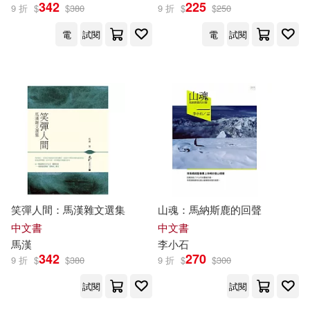
342
225
上海巨童文化編(21)
9 折
$
$
380
9 折
$
$
250
譯林出版社(112)
電
試閱
電
試閱
沈石溪(21)
Linfair Records Limited(110)
リチャード・ウー(20)
安徽少年兒童出版社(109)
賴曉珍(20)
顏志豪(20)
南京大學出版社(108)
楊耕(19)
熊貓動畫出品(19)
重慶出版社(105)
笑彈人間：馬漢雜文選集
山魂：馬納斯鹿的回聲
韓少功(19)
Yanatomi(18)
中文書
中文書
廣西師範大學出版社(104)
馬漢
李小石
342
270
世一編輯部(18)
南志都(18)
9 折
$
$
380
9 折
$
$
300
江蘇人民出版社(103)
試閱
試閱
童趣出版有限公司編(18)