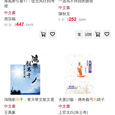
海風牽引臺17：從北馬仔到灣
一道馬不停蹄的旅痕
裡
中文書
李欣頻(24)
荒木飛呂彥(24)
中文書
陳秋見
高等教育出版社(122)
252
周宗楊
9 折
$
$
280
447
劉思源(23)
林世仁(23)
95 折
$
$
470
聯經出版公司(120)
電
試閱
王家珍(23)
馬未都(23)
遠流(120)
亞平(22)
司馬彥（書寫）(22)
天津人民出版社(118)
艾閣萌（英國）有限公司著(22)
吉林出版集團有限責任公司(117)
らん千夜(21)
上海三聯書店(115)
鴻飛射
馬
干：東大華文散文選
夫妻討飯：傳奇義丐
馬
瞎子
サマミヤアカザ(21)
中文書
中文書
清華大學出版社(113)
王萬象
上官太白(朱士奇)