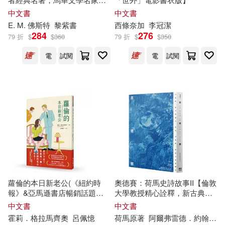
紫書新譯本)
楊春龍(10)
歐馬克(10)
中文書
中文書
廈門大學出版社(40)
E. M. 佛斯特
黎紫書
西條奈加
李冠潔
284
276
79 折
$
$
360
79 折
$
$
350
段立欣(10)
洪鎌德(10)
文國書局(40)
根華(40)
電
試閱
電
試閱
燕七(10)
石地(10)
北方婦女兒童出版社(39)
管家琪(10)
吉林大學出版社(39)
素人onlyプラム(10)
KADOKAWA(38)
莎士比亞(10)
野田のんだ(10)
中國地圖出版社(38)
蘿倫的本日新老公(《紐約時
奧德賽：荷馬史詩故事II【倫敦
報》&亞馬遜書店暢銷話題書
大學教授精心詮釋，新古典藝
長沙簡牘博物館(10)
No.1)
術大師繪製插圖，最受歡迎的
中文書
中文書
人民日報出版社(38)
希臘神話經典】
霍莉．格拉馬齊奧
呂佩憶
荷馬原著
阿爾弗雷德．約翰．丘奇 改寫