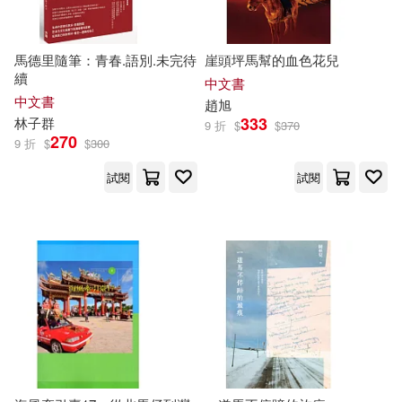
現在可購買商品(15667)
科學出版社(169)
Naxos(168)
李唐文化工作室(30)
賴馬(29)
作者/演唱/譯/編/繪(63)
馬德里隨筆：青春.語別.未完待
崖頭坪馬幫的血色花兒
台灣角川(160)
續
中文書
中文書
老舍(28)
いのうえみたん(27)
價格
趙旭
-
中信出版社(157)
青文(156)
333
林子群
範圍
9 折
$
$
370
270
9 折
$
$
300
二丸修一(27)
本書編寫組(27)
Deutsche Grammophon(152)
試閱
試閱
美國孩之寶(27)
三采(149)
崧燁文化(145)
白石ガッタ(26)
さくら蒼(25)
化學工業出版社(143)
司馬遼太郎(25)
王淑芬(25)
三民(139)
復旦大學當代國外馬克思主義研究
中心(24)
人民文學出版社(129)