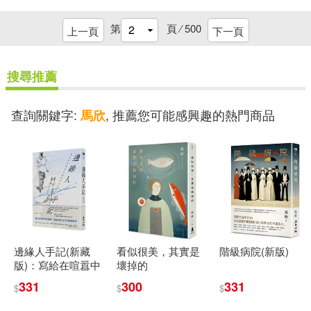
劉同舫(7)
吳曉明(7)
四川少年兒童出版社(28)
第
頁 ⁄
500
上一頁
下一頁
周志勇(7)
墨刻編輯部(7)
安徽文藝出版社(28)
搜尋推薦
夏承燾(7)
安武林(7)
漫遊者文化(28)
查詢關鍵字:
, 推薦您可能感興趣的熱門商品
馬欣
小牛頓科學教育有限公司編輯團隊
(7)
重慶大學出版社(28)
市川晴子(7)
席慕蓉(7)
黃山書社(28)
ベルハウス(27)
張燕(7)
張雷聲(7)
ペンギンパレード(27)
邊緣人手記(新藏
看似很美，其實是
階級病院(新版)
版)：寫給在喧囂中
壞掉的
愛看天(7)
明日工作室(7)
仍孤獨的我們
內蒙古人民出版社(27)
331
300
331
$
$
$
曾思瀚(7)
本書編委會(7)