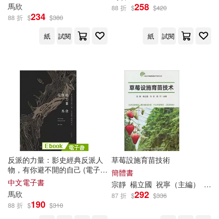
258
馬欣
88 折
$
$
420
春瀬トヲル(13)
234
88 折
$
$
380
接力出版社(59)
紙
試閱
紙
試閱
木頭馬閱讀研發中心(13)
江蘇鳳凰文藝出版社(59)
本社編(13)
李國權(13)
經濟科學出版社(58)
玉井雪雄(13)
鄭欣淼(13)
中國政法大學出版社(57)
韓靜慧(13)
湖南少年兒童出版社(57)
反派的力量：影史經典反派人
草莓設施育苗技術
（古希臘）荷馬(13)
物，有你避不開的自己 (電子
簡體書
現代出版社(57)
書)
中文電子書
宗靜
楊立國
祝寧（主編）
馬欣
(美)卡爾·艾默生(12)
292
馬欣
87 折
$
$
336
吉林攝影出版社(56)
190
88 折
$
$
310