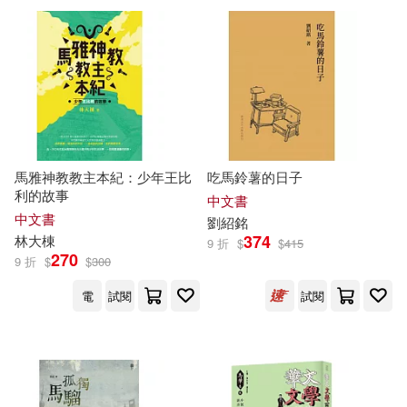
可超商取貨(27136)
鞋包配件(2552)
票券(3)
英國HIT娛樂有限公司(64)
中央編譯出版社(338)
可海外宅配(25715)
寵物生活(233)
玲廊滿藝(79)
YUUKI HB(63)
戸ヶ里憐(63)
中國人民大學出版社(333)
可港澳店取(24158)
故宮精品(4)
電子書閱讀器(6)
（美）馬克·吐溫(52)
rera(50)
中國社會科學出版社(313)
馬雅神教教主本紀：少年王比
吃馬鈴薯的日子
可新加坡店取(23768)
電子書(3129)
有聲書(172)
利的故事
英國HIT娛樂公司(50)
中文書
SONY MUSIC(285)
中文書
劉紹銘
可菲律賓店取(24301)
374
林大棟
9 折
$
$
415
今日動畫(49)
270
9 折
$
$
300
東立(259)
商務印書館(251)
電
試閱
試閱
楊紅櫻（主編）(49)
上市日期
(可複選)
外語教學與研究出版社(210)
ユケモツ(46)
劉慈欣(44)
一個月內上市新品(258)
湖北教育出版社(206)