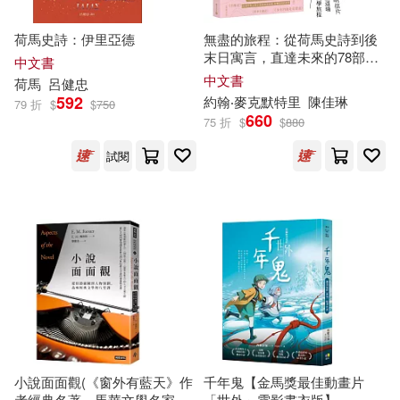
湖北美術出版社(43)
荷馬史詩：伊里亞德
無盡的旅程：從荷馬史詩到後
上杉響士郎(10)
井冬良(10)
末日寓言，直達未來的78部文
複刻文化(43)
中文書
學經典遊歷指南(首刷贈名畫金
中文書
荷馬
呂健忠
句明信片)
宮崎うの(10)
592
約翰‧麥克默特里
陳佳琳
79 折
$
$
750
中共中央黨校出版社(42)
660
75 折
$
$
880
山本ともみつ(10)
試閱
中國書籍出版社(42)
幸山みう(10)
張笑恆(10)
二十一世紀出版社(42)
彭文席(10)
志水しゅな(10)
中國經濟出版社(41)
臉譜(41)
本書編(10)
李唐文化編(10)
中國對外翻譯出版公司(40)
杜斯妥也夫斯基(10)
林纓(10)
小說面面觀(《窗外有藍天》作
千年鬼【金馬獎最佳動畫片
太雅出版社(40)
者經典名著，馬華文學名家黎
「世外」電影書衣版】