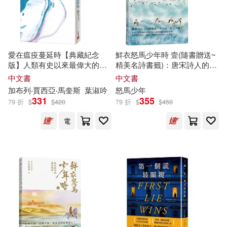
ゴゴちゃん(8)
得利影視(33)
文匯出版社(33)
中國地圖出版社(8)
東方出版中心(33)
PAD(32)
愛在瘟疫蔓延時【典藏紀念
鮮衣怒馬少年時 壹(隨書贈送~
佐木かやの(8)
劉世英(8)
版】人類有史以來最偉大的愛
精美名詩書籤)：唐宋詩人的詩
中國華僑出版社(32)
情小說!馬奎斯：寫完這本書，
酒江湖—幽默直白、考據嚴謹!
中文書
中文書
我整個人像被掏空了一樣!
學詩詞一點也不難!用現代語言
加布列‧賈西亞‧馬奎斯
葉淑吟
怒馬少年
吳付來（主編）(8)
四月(8)
細品古典詩詞， 述說相應的歷
331
355
79 折
$
$
420
79 折
$
$
450
中國青年出版社(32)
史故事
電
崔雪熙(8)
廖文輝(8)
北京工業大學出版社(32)
徐譽庭(8)
曹文軒(8)
字畝文化(32)
木頭馬教育研究中心編(8)
山西人民出版社(32)
李國濤(8)
楊共樂(8)