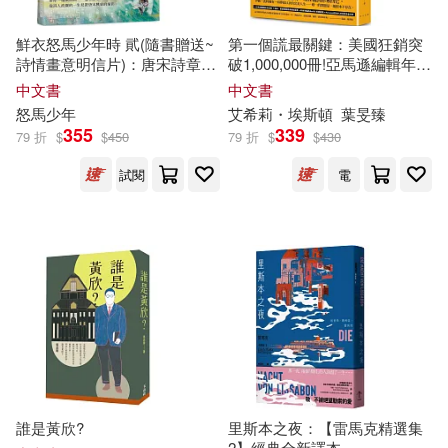
成都時代出版社(32)
比利時氣球傳媒公司(8)
鮮衣怒馬少年時 貮(隨書贈送~
第一個謊最關鍵：美國狂銷突
民主與建設出版社(32)
詩情畫意明信片)：唐宋詩章的
破1,000,000冊!亞馬遜編輯年度
盛世殘夢—故事生動、欲罷不
最佳懸疑/驚悚小說選書
中文書
中文書
汪青松(8)
湯素蘭(8)
能!原來詩詞這樣迷人!帶你一邊
怒馬少年
艾希莉・埃斯頓
葉旻臻
沙鷗(32)
讀詩詞，一邊學歷史
355
339
79 折
$
$
450
79 折
$
$
430
灌木文化(8)
王雨辰(8)
試閱
電
百花洲文藝出版社(32)
磨劍少爺(8)
萬卷出版公司(32)
童趣出版有限公司（編）(8)
西安交通大學出版社(32)
筧秀隆(8)
艾蕊兒(8)
雲南人民出版社(32)
花織ナキ(8)
誰是黃欣?
里斯本之夜：【雷馬克精選集
北京工藝美術出版社(31)
2】經典全新譯本