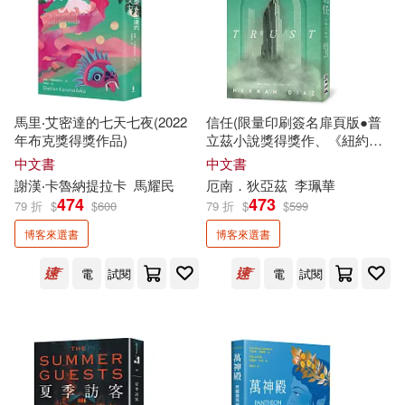
ケイ・エム・プロデュース(11)
秀威資訊(48)
長鴻出版社(48)
吳正英(11)
鷺江出版社(48)
ECM(47)
馬里‧艾密達的七天七夜(2022
信任(限量印刷簽名扉頁版●普
喜樂亞股份有限公司(11)
年布克獎得獎作品)
立茲小說獎得獎作、《紐約時
南海出版公司(47)
釀出版(47)
報》21世紀百大好書、歐巴馬
中文書
中文書
年度選書)
謝漢‧卡魯納提拉卡
馬
耀民
厄南．狄亞茲
李珮華
奧里森‧馬登(11)
張泉(11)
474
473
79 折
$
$
600
79 折
$
$
599
世一(46)
博客來選書
博客來選書
彭緒洛(11)
手島史詞(11)
北京聯合出版公司(46)
電
試閱
電
試閱
有馬あかり(11)
李長之(11)
博樂伯樂(46)
文物出版社(46)
水乃アルト(11)
糜文開(11)
江蘇文藝出版社(46)