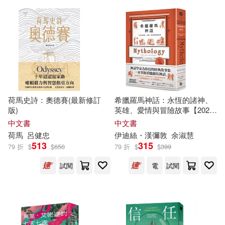
BIS(50)
上海音樂出版社(50)
艾閣萌(英國)有限公司(12)
四川大學出版社(50)
葉郁菁(12)
裕時悠示(12)
上海書畫出版社(49)
賴曉妍(12)
鮎畑とば(12)
浙江文藝出版社(49)
荷馬史詩：奧德賽(最新修訂
希臘羅馬神話：永恆的諸神、
版)
英雄、愛情與冒險故事【2024
（俄羅斯）陀思妥耶夫斯基(12)
全新封面精裝版】
中文書
中文書
MTEX(48)
荷馬
呂健忠
伊迪絲・漢彌敦
余淑慧
513
315
(古希臘)普魯塔克(11)
79 折
$
$
650
79 折
$
$
399
中國文史出版社(48)
試閱
電
試閱
Ren Togari(11)
普天出版社(48)
Thomas Bulfinch(11)
知識產權出版社(48)