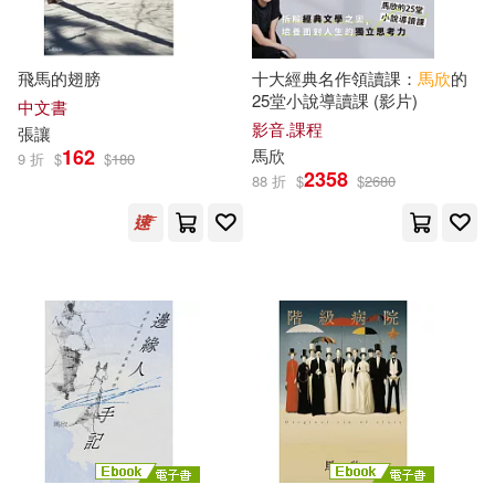
目川文化編輯小組(15)
作家出版社(71)
美國美泰公司(15)
蘇民峰(15)
飛馬的翅膀
十大經典名作領讀課：
馬欣
的
25堂小說導讀課 (影片)
廣東人民出版社(70)
中文書
影音.課程
張讓
譚自安(15)
踊る毒林檎(15)
162
馬欣
9 折
$
$
180
復旦大學出版社(68)
2358
88 折
$
$
2680
（德）特奧多爾·蒙森(15)
親子天下(68)
Ingram(67)
MAX-A(14)
商周出版(67)
中共中央馬克思恩格斯列寧斯大林
著作編譯局 編譯(14)
上海文藝出版社(66)
中國辯證唯物主義研究會(14)
湖南文藝出版社(66)
庭鳥ヒナコ(14)
張明文(14)