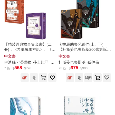
衣俊卿(9)
謙之字(9)
上海交通大學出版社(34)
青木林子、大峰いるか(9)
五南(34)
大是文化(34)
韓毓海(9)
馬可(9)
教育部(34)
【精裝經典故事集套書】(二
卡拉馬助夫兄弟們(上、下)
冊)：《希臘羅馬神話》、《莎
【杜斯妥也夫斯基200歲冥誕紀
馬識途(9)
馬龍(9)
士比亞故事集》
念版】
中文書
中文書
江西人民出版社(34)
伊迪絲・漢彌敦
莎士比亞
蘭姆姊弟
杜斯妥也夫斯基
余淑慧
謝靜雯
臧仲倫
558
675
高木直子(9)
Akira Aono(8)
7 折
$
$
798
75 折
$
$
900
陝西人民出版社(34)
電
電
試閱
Helena(8)
Supraphon(33)
上揚(33)
《幼兒畫報》圖書編輯部(8)
人民音樂出版社(33)