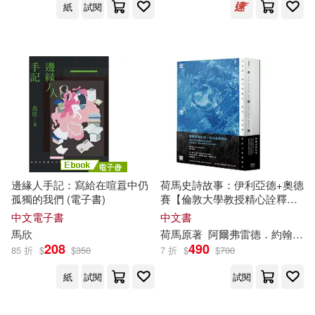
Takana Tsukudani(12)
紙
試閱
校園書房(56)
syosonn(12)
こぐま(12)
浙江人民出版社(55)
ヒノノメヒナ(12)
warner music(53)
ユウキHB(12)
何祥如(12)
天下文化(53)
華夏出版社(53)
南ひかり(12)
吉狄馬加(12)
邊緣人手記：寫給在喧囂中仍
荷馬史詩故事：伊利亞德+奧德
山東大學出版社(52)
孤獨的我們 (電子書)
賽【倫敦大學教授精心詮釋，
新古典藝術大師繪製插圖，最
中文電子書
中文書
張一兵(12)
張文亮(12)
受歡迎的希臘神話經典】
馬欣
荷馬原著
阿爾弗雷德．約翰．丘奇 改寫
九州出版社(51)
208
490
85 折
$
$
350
7 折
$
$
700
李志剛(12)
沈玫宜(12)
華中科技大學出版社(51)
紙
試閱
試閱
湖南省博物館(12)