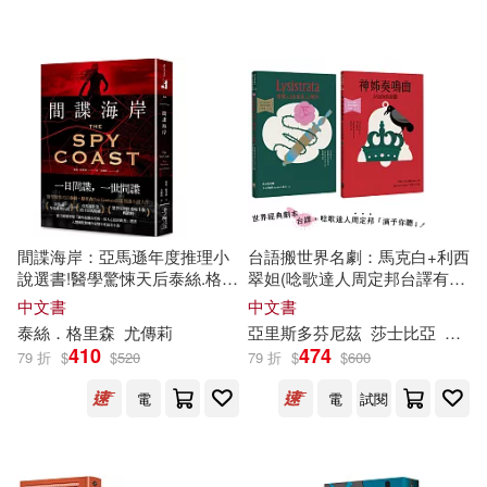
新星出版社(36)
音樂之橋(36)
こしの(9)
しょごた(9)
上海社會科學院出版社(35)
びみ太(9)
七瀬ひなた(9)
九歌(35)
三雲譲(9)
劉冠軍（主編）(9)
北京科學技術出版社(35)
山田貴敏(9)
斯托得(9)
間諜海岸：亞馬遜年度推理小
台語搬世界名劇：馬克白+利西
哈爾濱工業大學出版社(35)
說選書!醫學驚悚天后泰絲.格里
翠妲(唸歌達人周定邦台譯有聲
森最新間諜小說大作
書)
中文書
中文書
方秋雅(9)
晨曦（主編）(9)
泰絲．格里森
尤傳莉
亞里斯多芬尼茲
莎士比亞
周定
時代文藝出版社(35)
410
474
79 折
$
$
520
79 折
$
$
600
盛文林(9)
石曉娜(9)
電
電
試閱
陝西師範大學出版社(35)
紅茶りく(9)
藍博洲(9)
馬可孛羅(35)
EuroArts(34)