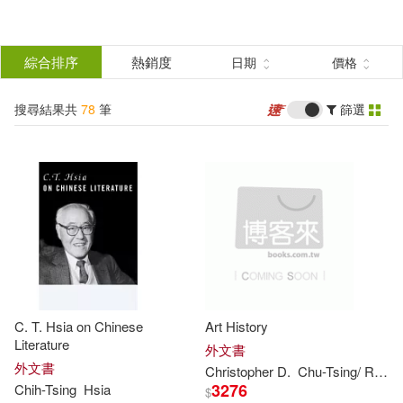
搜
尋
分類
綜合排序
熱銷度
日期
價格
(單選)
結
搜尋結果共
78
筆
篩選
圖書(75)
所有商品(78)
果
影音(2)
電子書(1)
篩
選
展開
作者
(可複選)
C. T. Hsia on Chinese
Art History
Tsing(17)
Loh(13)
Literature
外文書
外文書
Christopher D.
Chu-
Tsing
/ Rhie
3276
Chih-
Tsing
Hsia
$
Sandra Tsing(13)