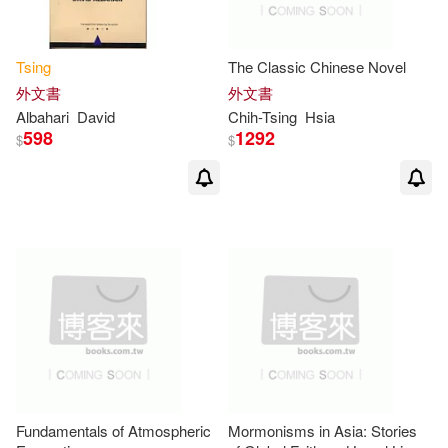
Jennifer(2)
Tsing
The Classic Chinese Novel
外文書
外文書
Keleman Saxena(2)
Albahari
David
Chih-
Tsing
Hsia
598
1292
$
$
Marilyn/ Cateforis(2)
Marylin M./ Roy(2)
Nicolas(2)
Nils (EDT)(2)
Stephen/ Li(2)
Stokstad(2)
Susan (NRT)(2)
Fundamentals of Atmospheric
Mormonisms in Asia: Stories