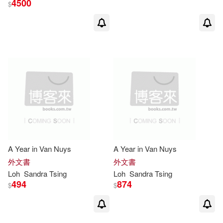
4500
$
Anna Lowenhaupt(12)
展開
Chen(4)
出版社
(可複選)
Anna Lowenhaupt (EDT)(3)
Ingram(55)
Building Energy Research Center
of Tsing(3)
Random House Inc(3)
Shao-Kwan(3)
Staunton(3)
A Year in Van Nuys
A Year in Van Nuys
Lightning Source Inc(2)
展開
外文書
外文書
Loh
Sandra
Tsing
Loh
Sandra
Tsing
Alder(2)
494
874
$
$
Prentice Hall(2)
配送方式
(可複選)
Anna (EDT)/ Swanson(2)
Princeton Univ Pr(2)