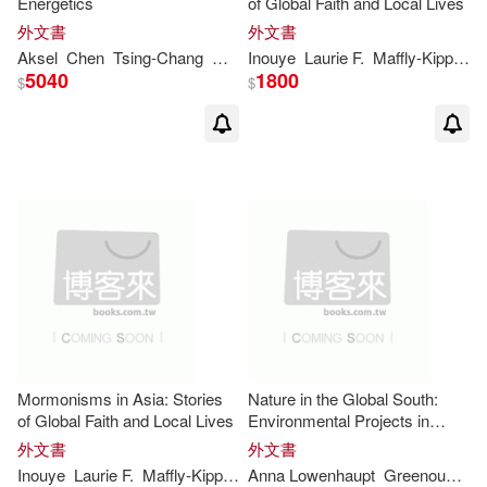
Energetics
of Global Faith and Local Lives
外文書
外文書
安娜・羅文豪普特・秦(2)
Aksel
Chen
Tsing-
Chang
Wiin-Nielsen
Inouye
Laurie F.
Maffly-Kipp
Mel
5040
1800
$
$
安清(2)
Aksel(1)
Albahari(1)
Allen R./ McWilliam(1)
Andrew/ Metcalf(1)
Anna Lowenhau(1)
Mormonisms in Asia: Stories
Nature in the Global South:
of Global Faith and Local Lives
Environmental Projects in
Anna Lowenhaupt (CON)/ Maffi(1)
South and Southeast Asia
外文書
外文書
Inouye
Laurie F.
Maffly-Kipp
Melissa Wei-
Anna Lowenhaupt
Tsing
Greenough
P