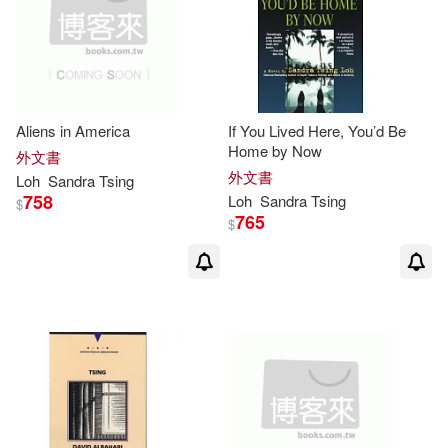
Chu-Tsing/ Rhie(2)
Univ of Minnesota Pr(1)
電子書
(可複選)
David/ Addiss(2)
Deger(2)
好有感覺音樂(1)
適合手機平板閱讀(1)
Aliens in America
If You Lived Here, You’d Be
Elaine (EDT)/ Bubandt(2)
Home by Now
環球 Verve(1)
麥田(1)
外文書
外文書
Loh
Sandra
Tsing
Freeling(2)
其他
758
Loh
Sandra
Tsing
(可複選)
$
765
$
George Thomas(2)
Gluck(2)
現在可購買商品(29)
Heather (EDT)/ Gan(2)
價格
-
範圍
Hsia(2)
J. Peter (EDT)/ Tsing(2)