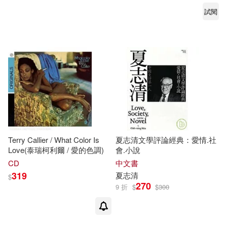
試閱
Charles (CON)(1)
Charles (EDT)/ Tsing(1)
Chris A.(1)
Chu-Tsing (CON)/ Bai(1)
Terry Callier / What Color Is
夏志清文學評論經典：愛情.社
Chu-Tsing (EDT)/ Stokstad(1)
Love(泰瑞柯利爾 / 愛的色調)
會.小說
CD
中文書
319
夏志清
$
Claudia (CON)/ Chang(1)
270
9 折
$
$
300
Crumley(1)
David(1)