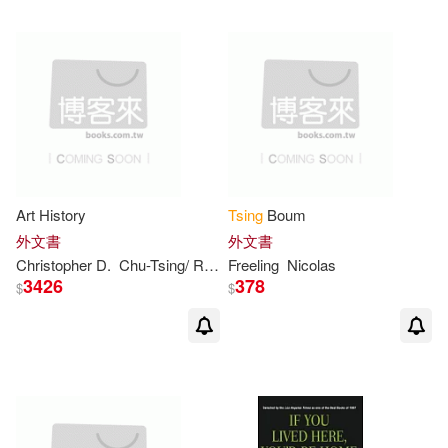
可超商取貨(77)
Anna Lowenhaupt (EDT)/ Zerner(2)
二十張出版(2)
八旗文化(2)
可海外宅配(77)
Anna Lowenhaupt/ Ericksen(2)
Critical Thinking Co(1)
可港澳店取(69)
Brosius(2)
L a Theatre Works(1)
可新加坡店取(68)
Art History
Tsing
Boum
Carol (EDT)/ Tsing(2)
Midpoint Trade Books Inc(1)
外文書
外文書
可菲律賓店取(69)
Christopher D.
Chu-
Tsing
/ Rhie
Freeling
David/ Addiss
Nicolas
Marilyn/ Cateforis
Charles (EDT)(2)
3426
378
$
$
New Pacific Pr(1)
Chih-Tsing(2)
上市日期
(可複選)
Tantor Media Inc(1)
Christopher D.(2)
一個月內上市新品(1)
Univ of Hawaii Pr(1)