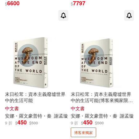
Anna Lowenhaupt (CON)/ Rosema
6600
7797
$
$
n(1)
Anna Lowenhaupt (EDT)/ Anderso
n(1)
Arnold (CON)(1)
Baker(1)
Bettina (EDT)/ Tsing(1)
Bill(1)
末日松茸：資本主義廢墟世界
末日松茸：資本主義廢墟世界
Bregje (EDT)/ Gonzalez(1)
中的生活可能
中的生活可能(博客來獨家限量
精裝版)
中文書
中文書
安娜・羅文豪普特・秦
謝孟璇
安娜・羅文豪普特・秦
謝孟璇
Carole (EDT)/ Tsing(1)
450
450
9 折
$
$
500
9 折
$
$
500
博客來獨家
Chanda (ILT)(1)