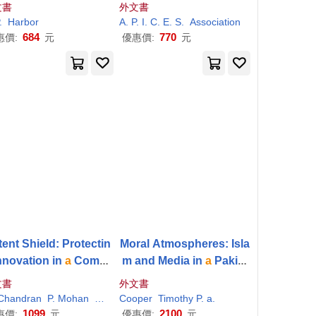
文書
外文書
.
Harbor
A
.
P
. I. C. E. S.
Association
684
770
惠價:
元
優惠價:
元
tent Shield: Protectin
Moral Atmospheres: Isla
nnovation in
a
Compe
m and Media in
a
Pakist
ive World
A
Comprehe
ani Marketplace
文書
外文書
ive Guide to Safeguar
Chandran
P
. Mohan
Srujana
Cooper
Timothy
P
.
a
.
g Intellectual Propert
1099
2100
惠價:
元
優惠價:
元