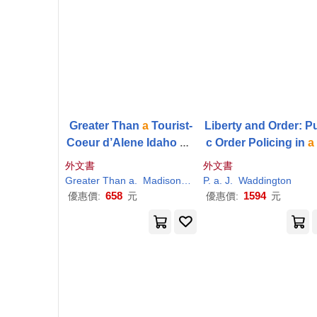
Greater Than
a
Tourist-
Liberty and Order: Pu
Coeur d’Alene Idaho US
c Order Policing in
a
A: 50 Travel Tips from
a
pital City
外文書
外文書
Local
Greater Than
a
.
Madison
P
.
Roberts
P
.
a
. J.
Waddington
Tourist
658
1594
優惠價:
元
優惠價:
元