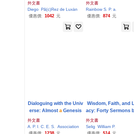
e Espejo, 1582-1583, as
外文書
外文書
Revealed in the Journal
Diego
P
ã(c)Rez de Luxàn
Rainbow S.
P
.
a
.
of Diego
P
Ã(c)rez De Lu
1042
874
優惠價:
元
優惠價:
元
xàn
Dialoguing with the Univ
Wisdom, Faith, and 
erse: Almost
a
Genesis
acy: Forty Sermons 
Hospital Chaplain:
A
外文書
外文書
ritual Anthology by W
A
.
P
. I. C. E. S.
Association
Selig
William
P
.
am
P
. Selig, Volume
1238
514
優惠價:
元
優惠價:
元