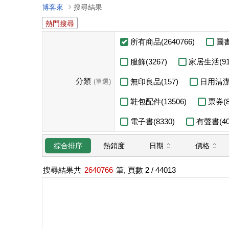
博客來
搜尋結果
熱門搜尋
所有商品(2640766)
圖書
服飾(3267)
家居生活(91
分類
無印良品(157)
日用清潔(
(單選)
鞋包配件(13506)
票券(8
電子書(8330)
有聲書(40
日期
價格
綜合排序
熱銷度
搜尋結果共
2640766
筆, 頁數
2
/ 44013