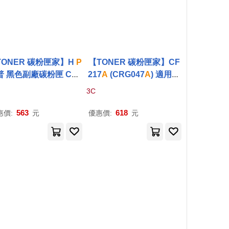
TONER 碳粉匣家】H
P
【TONER 碳粉匣家】CF
普 黑色副廠碳粉匣 CF2
217
A
(CRG047
A
) 適用型
X (CRG337) 適用型號:
號:LJP M102
a
P
/M102w
3C
01dw/M201n/M125
a
/M
P
Frederick Augustus Porter
125nw
563
618
惠價:
元
優惠價:
元