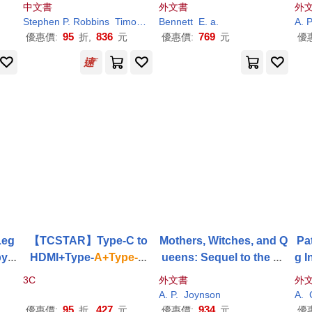
e)
中文書
外文書
外
Stephen
P
. Robbins
Timothy
A
. Judge
Bennett
E.
a
.
A
.
P
95
836
769
優惠價:
折,
元
優惠價:
元
優
Leg
【TCSTAR】Type-C to
Mothers, Witches, and Q
Pa
by
a
HDMI+Type-
A+Type-
C
ueens: Sequel to the he
g I
Spi
鋁合金多功能HUB轉接器
artwarming MM Young A
tit
3C
外文書
外
illi
(TYC-MF005GR)
dult romantasy, Son Of
ns
A
.
P
.
Joynson
A
.
 Two
The Lake, takes
a
darker
din
95
427
934
優惠價:
折,
元
優惠價:
元
優