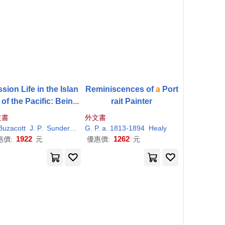
ssion Life in the Islan
Reminiscences of
a
Port
ds of the Pacific: Being
rait Painter
rrative of the Life an
文書
外文書
d Labours
Buzacott
J.
P
.
Sunderland
G.
P
.
a
. 1813-1894
Healy
1922
1262
惠價:
元
優惠價:
元