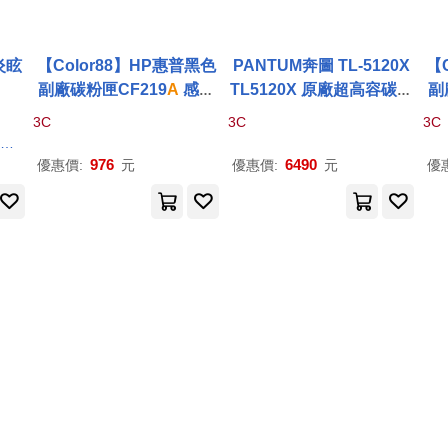
炎眩
【Color88】HP惠普黑色
PANTUM奔圖 TL-5120X
【
副廠碳粉匣CF219
A
感光
TL5120X 原廠超高容碳粉
副
鼓 (CRG049) 適用型號:LJ
匣 適用
P
5100
DW
型號
3C
3C
3C
P M102
a
P
/M102w
P
/MF
しづ
P M130
a
976
6490
優惠價:
元
優惠價:
元
優