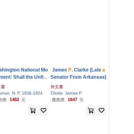
shington National Mo
James
P
. Clarke (Late
a
ent: Shall the Unfini
Senator From Arkansas)
ed Obelisk Stand
a
M
文書
外文書
ument of National Dis
pman
N.
P
. 1836-1924
Clarke
James
P
.
ace and National Dish
1482
1647
惠價:
元
優惠價:
元
onor