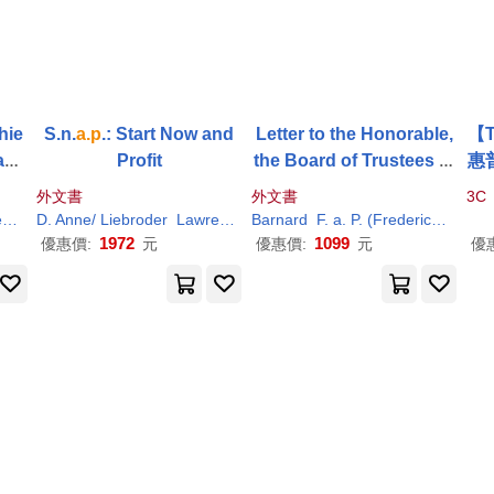
Shie
S.n.
a.p
.: Start Now and
Letter to the Honorable,
【
raph
Profit
the Board of Trustees of
惠
the University of Mississ
83
外文書
外文書
3C
ippi. by Frederick
A
.
P
. B
M2
e
Shiel
D. Anne/ Liebroder
Lawrence
A
Barnard
.
Liebroder
F.
a
.
P
. (Frederick Augustus Po
arnard ...
1972
1099
優惠價:
元
優惠價:
元
優