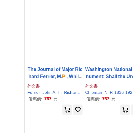
The Journal of Major Ric
Washington National
hard Ferrier, M.
P
., While
nument: Shall the Unf
Travelling in France in th
shed Obelisk Stand
外文書
外文書
e Year 1687. With
a
Brie
onument of National 
Ferrier
John
A
. H.
Richard F. E.
Chipman
Richardor
N.
P
. 1836-192
grace and National D
767
767
優惠價:
元
優惠價:
元
onor