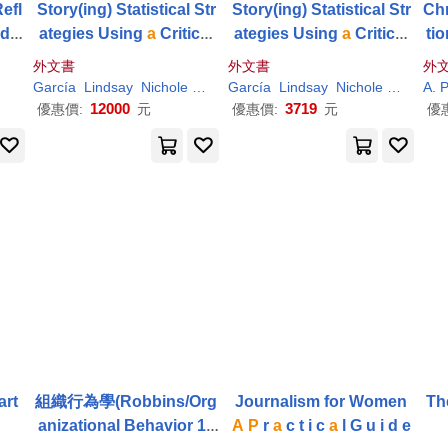
Refl
Story(ing) Statistical Str
Story(ing) Statistical Str
Chr
nd T
ategies Using
a
Critical
ategies Using
a
Critical
ti
cto
Race Feminista Quantita
Race Feminista Quantita
外文書
外文書
外
in t
tive PRAXIS
tive PRAXIS
Garcí
a
Lindsay
Nichole Margarita
Garcí
P
a
érez Huber
Lindsay
Nichole Margarita
Vélez
Verónica
A
.
P
12000
3719
優惠價:
元
優惠價:
元
優
art
組織行為學(Robbins/Org
Journalism for Women
Th
anizational Behavior 19
A
P
r
a
c t i c
a
l G u i d e