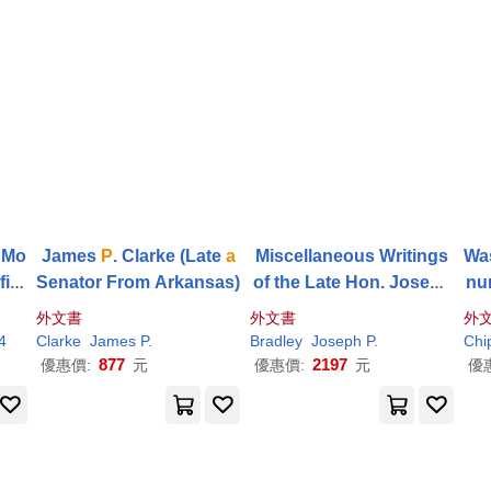
 Mo
James
P
. Clarke (Late
a
Miscellaneous Writings
Wa
ini
Senator From Arkansas)
of the Late Hon. Joseph
num
a
M
P
. Bradley: ... and
a
Revi
sh
外文書
外文書
外
Dis
ew of His "Judicial Reco
on
4
Clarke
James
P
.
Bradley
Joseph
P
.
Chi
ish
rd," by William Draper
gr
877
2197
優惠價:
元
優惠價:
元
優