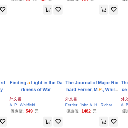
turn
rd
Finding
a
Light in the Da
The Journal of Major Ric
The
ty
rkness of War
hard Ferrier, M.
P
., While
ce
Travelling in France in th
ssi
外文書
外文書
外
e Year 1687. With
a
Brie
he
A
.
P
.
Whitfield
Ferrier
John
A
. H.
Richard F. E.
A
. 
R
549
1482
優惠價:
元
優惠價:
元
優