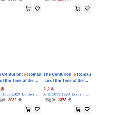
y
 Centurion;
a
Roman
The Centurion;
a
Roman
 of the Time of the Me
ce of the Time of the Me
ah. Translated From t
ssiah. Translated From t
文書
外文書
 French by Lucille
P
.
he French by Lucille
P
.
B. 1839-1920
ichardor
Borden
Lucille Papin
A
. B. 1839-1920
Routhier
Borden
Lucille Papin
Rou
Borden
Borden
2032
1372
惠價:
元
優惠價:
元