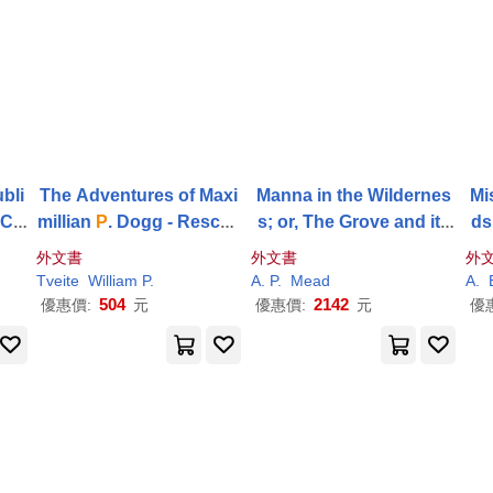
bli
The Adventures of Maxi
Manna in the Wildernes
Mi
Ca
millian
P
. Dogg - Rescue
s; or, The Grove and its
Dog: Max Finds
a
New H
Altar, Offerings, and Thri
a
Na
外文書
外文書
外
ome
lling Incidents. Containi
Tveite
William
P
.
A
.
P
.
Mead
A
.
ng
a
History of the
504
2142
優惠價:
元
優惠價:
元
優