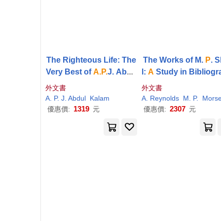
The Righteous Life: The
The Works of M.
P
. 
Very Best of
A.P.
J. Abdu
l:
A
Study in Bibliog
l Kalam
y
外文書
外文書
A
.
P
. J. Abdul
Kalam
A
. Reynolds
M.
P
.
Mors
1319
2307
優惠價:
元
優惠價:
元