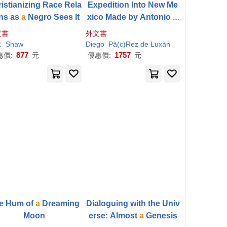
istianizing Race Rela
Expedition Into New Me
ons as
a
Negro Sees It
xico Made by Antonio D
e Espejo, 1582-1583, as
文書
外文書
Revealed in the Journal
 N.
.
P
Shaw
érez Huber
Vélez
Verónica N.
Diego
P
ã(c)Rez de Luxàn
of Diego
P
Ã(c)rez De Lu
877
1757
惠價:
元
優惠價:
元
xàn
e Hum of
a
Dreaming
Dialoguing with the Univ
Moon
erse: Almost
a
Genesis