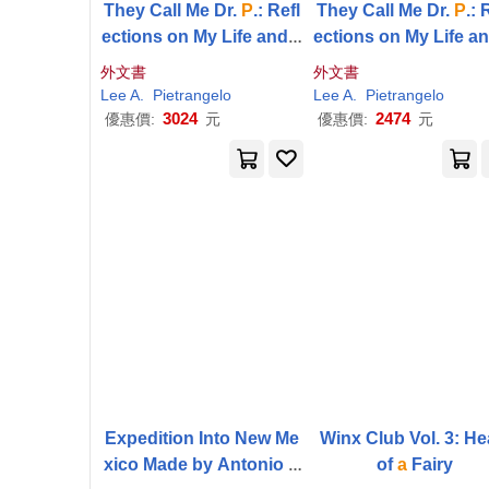
They Call Me Dr.
P
.: Refl
They Call Me Dr.
P
.: 
ections on My Life and T
ections on My Life a
imes as
a
Combat Docto
imes as
a
Combat Do
外文書
外文書
r and Flight Surgeon in t
r and Flight Surgeon 
Lee
A
.
Pietrangelo
Lee
A
.
Pietrangelo
he U.S. Military
he U.S. Military
3024
2474
優惠價:
元
優惠價:
元
Expedition Into New Me
Winx Club Vol. 3: He
xico Made by Antonio D
of
a
Fairy