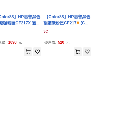
Color88】HP惠普黑色
【Color88】HP惠普黑色
廠碳粉匣CF217X 適用
副廠碳粉匣CF217
A
(CRG
:LJP M102
a
P
/M102
047
A
) 適用型號:LJP M10
3C
w
P
2
a
P
/M102w
P
1098
520
惠價:
元
優惠價:
元