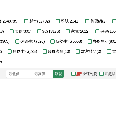
(2549789)
影音(32702)
雜誌(2341)
售票網(2)
8)
美食(305)
3C(13176)
家電(2612)
保健(165
309)
休閒生活(526)
婦幼生活(5653)
餐廚生活(801
)
寵物生活(235)
玲廊滿藝(10)
故宮精品(3)
電
)
快速到貨
可超取
~
確認