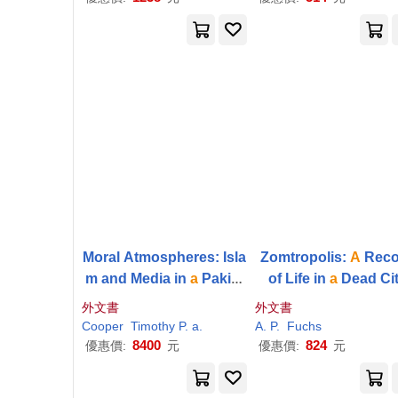
Moral Atmospheres: Isla
Zomtropolis:
A
Reco
m and Media in
a
Pakist
of Life in
a
Dead Ci
ani Marketplace
外文書
外文書
Cooper
Timothy
P
.
a
.
A
.
P
.
Fuchs
8400
824
優惠價:
元
優惠價:
元