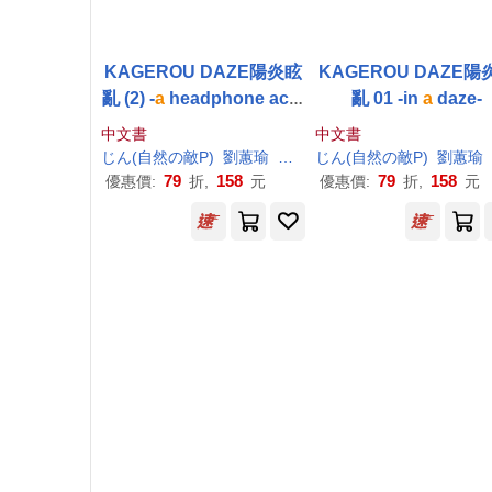
KAGEROU DAZE陽炎眩
KAGEROU DAZE陽
亂 (2) -
a
headphone acto
亂 01 -in
a
daze-
r-
中文書
中文書
じん(自然の敵
P
)
劉蕙瑜
しづ
じん(自然の敵
P
)
劉蕙瑜
79
158
79
158
優惠價:
折,
元
優惠價:
折,
元