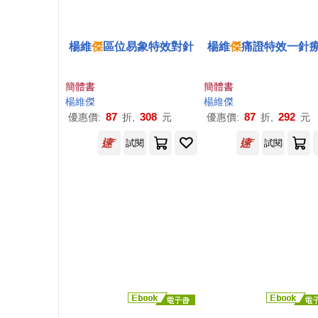
楊維
傑
區位易象特效對針
楊維
傑
痛證特效一針
簡體書
簡體書
楊維
傑
楊維
傑
87
308
87
292
優惠價:
折,
元
優惠價:
折,
元
試閱
試閱