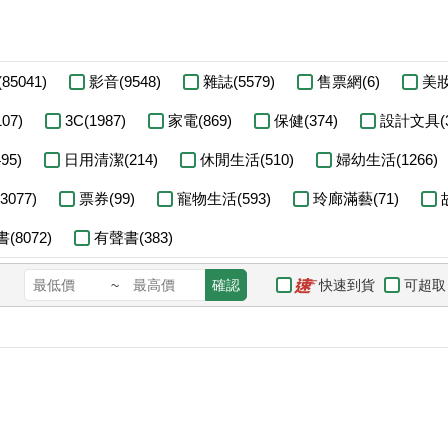
85041)
影音(9548)
雜誌(5579)
售票網(6)
美妝
07)
3C(1987)
家電(869)
保健(374)
設計文具(3
95)
日用清潔(214)
休閒生活(510)
婦幼生活(1266)
077)
票券(99)
寵物生活(593)
玲廊滿藝(71)
(8072)
有聲書(383)
快速到貨
可超取
~
確認