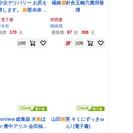
少女デリバリー お尻を
楊維
傑
針灸五輸穴應用發
禁します。
南
梨央奈 写
揮
真集 (電子書)
文電子書
簡體書
梨央奈
楊維
傑
170
87
308
惠價:
元
優惠價:
折,
元
試閱
試閱
nterview 総集版 木
南
ほ
山田
南
実 キミにずっきゅ
か 豊中アリス 会田柚希
ん! (電子書)