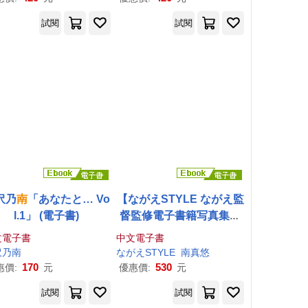
試閱
試閱
沢乃
南
「あなたと… Vo
【ながえSTYLE ながえ監
l.1」 (電子書)
督監修電子書籍写真集】
大切な妻の肉体が他人に
文電子書
中文電子書
知り尽くされてしまった
沢乃
南
ながえSTYLE
南
真悠
総集版
南
真悠 (電子書)
170
530
惠價:
元
優惠價:
元
試閱
試閱