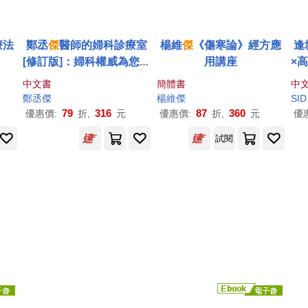
療法
鄭丞
傑
醫師的婦科診療室
楊維
傑
《傷寒論》經方應
逢
[修訂版]：婦科權威為您解
用講座
×高
答100個難以啟齒的兩性
e
中文書
簡體書
中
幸福密碼
鄭丞
傑
楊維
傑
SID
79
316
87
360
優惠價:
折,
元
優惠價:
折,
元
優
試閱