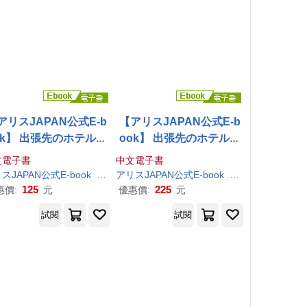
アリスJAPAN公式E-b
【アリスJAPAN公式E-b
ok】 出張先のホテルで
ook】 出張先のホテルで
育大卒の後輩女子に襲
体育大卒の後輩女子に襲
文電子書
中文電子書
れ脳筋フルパワー杭打
われ脳筋フルパワー杭打
花
スJAPAN公式E-book
南
畑颯花
アリスJAPAN公式E-book
南
畑颯花
騎乗位と肉圧種搾りプ
ち騎乗位と肉圧種搾りプ
125
225
惠價:
元
優惠價:
元
スで何度もザーメン搾
レスで何度もザーメン搾
試閱
試閱
取られた
南
畑颯花 Vol.
り取られた
南
畑颯花 Vol.
2 (電子書)
1 (電子書)