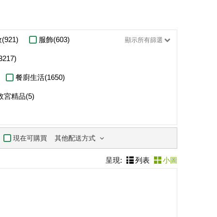
(921)
服飾(603)
顯示所有篩選
217)
餐廚生活(1650)
故宮精品(5)
其他配送方式
現在可購買
呈現:
列表
小圖