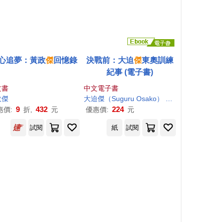
心追夢：黃政
傑
回憶錄
決戰前：大迫
傑
東奧訓練
紀事 (電子書)
文書
中文電子書
政
傑
大迫
傑
（Suguru Osako）
涂紋凰
9
432
224
惠價:
折,
元
優惠價:
元
試閱
紙
試閱