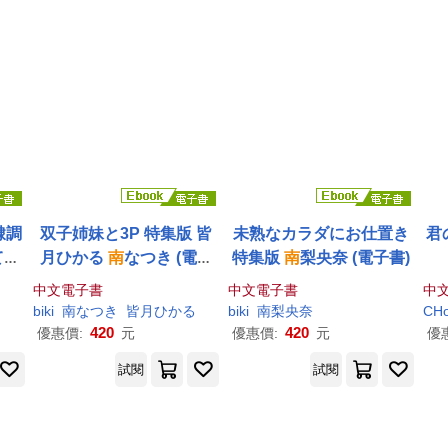
隷調
双子姉妹と3P 特集版 皆
未熟なカラダにお仕置き
君
てい
月ひかる
南
なつき (電子
特集版
南
梨央奈 (電子書)
南
ゆ
書)
中文電子書
中文電子書
中
biki
南
なつき
皆月ひかる
biki
南
梨央奈
CHo
420
420
優惠價:
元
優惠價:
元
優
試閱
試閱