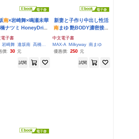
坂
南
×岩崎舞×鳴瀬未華
新妻と子作り中出し性活
橋ナツミ HoneyDripp
南
まゆ 艶BODY濃密接写
r 183Photos (電子書)
(電子書)
文電子書
中文電子書
岩崎舞
逢坂
南
高橋ナツミ
MAX-A
鳴瀬未華
Milkyway
南
まゆ
30
250
惠價:
元
優惠價:
元
試閱
試閱