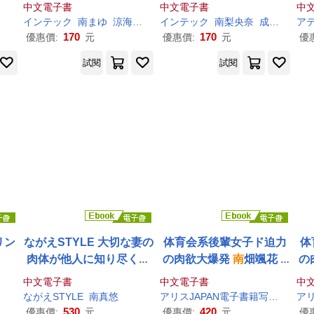
書)
中文電子書
中文電子書
中
インテック
南
まゆ
涼海みさ
インテック
南
梨央奈
成宮りか
170
170
優惠價:
元
優惠價:
元
優
試閱
試閱
リン
ながえSTYLE 大切な妻の
体育会系後輩女子ド迫力
体
肉体が他人に知り尽くさ
の肉欲大爆発
南
畑颯花 V
の
れてしまった 総集編
南
真
ol.3 アリスJAPAN電子書
ol
中文電子書
中文電子書
中
悠 (電子書)
籍写真集 (電子書)
ながえSTYLE
南
真悠
アリスJAPAN電子書籍写真集
南
畑
530
420
優惠價:
元
優惠價:
元
優