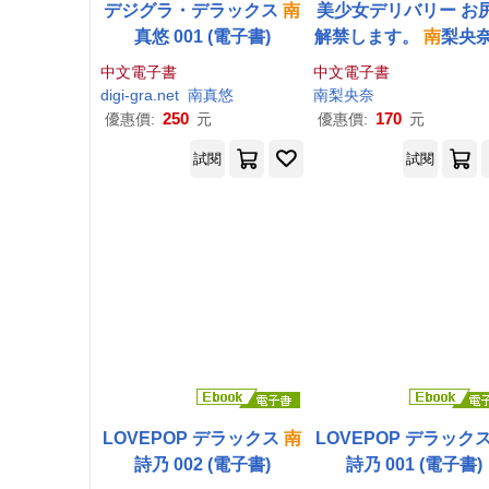
デジグラ・デラックス
南
美少女デリバリー お
真悠 001 (電子書)
解禁します。
南
梨央奈
真集 Vol.03 (電子書
中文電子書
中文電子書
digi-gra.net
南
真悠
南
梨央奈
250
170
優惠價:
元
優惠價:
元
試閱
試閱
LOVEPOP デラックス
南
LOVEPOP デラック
詩乃 002 (電子書)
詩乃 001 (電子書)