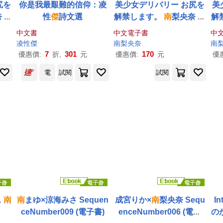
尻を
你是我最艱難的信仰：凌
美少女デリバリー お尻を
美
 写
性
傑
詩文選
解禁します。
南
梨央奈 写
解
)
真集 Vol.02 (電子書)
中文書
中文電子書
中
凌性
傑
南
梨央奈
南
7
301
170
優惠價:
折,
元
優惠價:
元
優
電
試閱
試閱
ス
南
南
まゆ×涼海みさ Sequen
成宮りか×
南
梨央奈 Sequ
I
ceNumber009 (電子書)
enceNumber006 (電子
の