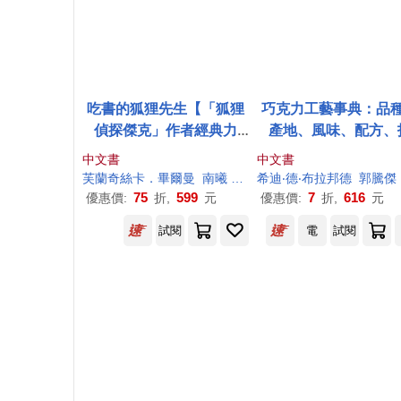
吃書的狐狸先生【「狐狸
巧克力工藝事典：品
偵探傑克」作者經典力
產地、風味、配方、
作，全球狂銷破百萬冊】
法，甜點主廚的巧克
中文書
中文書
業指南
芙蘭奇絲卡．畢爾曼
南
曦
王從兵
希迪‧德‧布拉邦德
高瑩
郭騰
傑
75
599
7
616
優惠價:
折,
元
優惠價:
折,
元
試閱
電
試閱