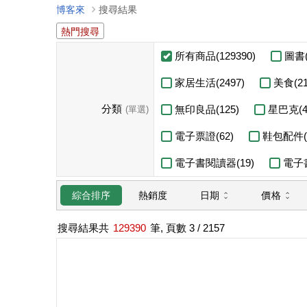
博客來
搜尋結果
熱門搜尋
所有商品(129390)
圖書(
家居生活(2497)
美食(21
分類
無印良品(125)
星巴克(4
(單選)
電子票證(62)
鞋包配件(3
電子書閱讀器(19)
電子書
日期
價格
綜合排序
熱銷度
搜尋結果共
129390
筆, 頁數
3
/ 2157