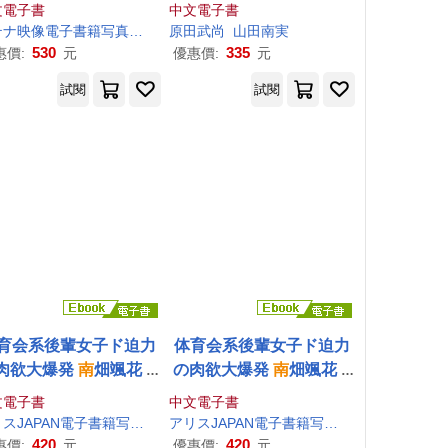
(電子書)
文電子書
中文電子書
アテナ映像電子書籍写真集
会田柚希
原田武尚
木
南
山田
ほのか
南
実
豊中アリス
530
335
惠價:
元
優惠價:
元
試閱
試閱
育会系後輩女子ド迫力
体育会系後輩女子ド迫力
肉欲大爆発
南
畑颯花 V
の肉欲大爆発
南
畑颯花 V
.1 アリスJAPAN電子書
ol.2 アリスJAPAN電子書
文電子書
中文電子書
籍写真集 (電子書)
籍写真集 (電子書)
颯花
アリスJAPAN電子書籍写真集
南
畑颯花
アリスJAPAN電子書籍写真集
南
畑颯花
420
420
惠價:
元
優惠價:
元