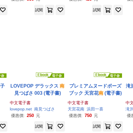
試閱
試閱
電子
LOVEPOP デラックス
南
プレミアムヌードポーズ
滝
見つばさ 003 (電子書)
ブック 天宮花
南
(電子書)
中文電子書
中文電子書
中
lovepop.net
南
見つばさ
天宮花
南
浜田一喜
滝
250
750
優惠價:
元
優惠價:
元
優
試閱
試閱