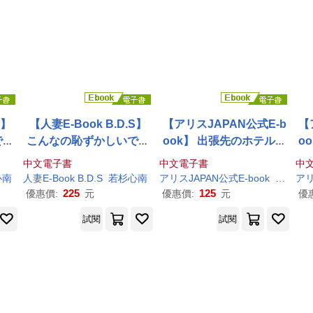
S】
【人妻E-Book B.D.S】
【アリスJAPAN公式E-b
【
です
こんなの恥ずかしいです
ook】 出張先のホテルで
o
書)
若杉心
南
Vol.1 (電子書)
体育大卒の後輩女子に襲
体
中文電子書
中文電子書
中
われ脳筋フルパワー杭打
わ
心
南
人妻E-Book B.D.S
若杉心
南
アリスJAPAN公式E-book
南
畑颯
アリ
ち騎乗位と肉圧種搾りプ
ち
225
125
優惠價:
元
優惠價:
元
優
レスで何度もザーメン搾
レ
試閱
試閱
り取られた
南
畑颯花 Vol.
り
3 (電子書)