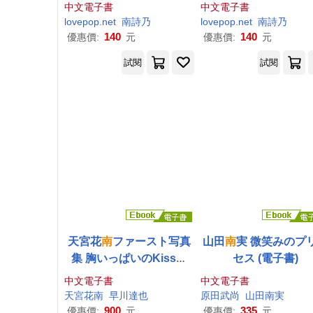
中文電子書
中文電子書
lovepop.net
南
詩乃
lovepop.net
南
詩乃
140
140
優惠價:
元
優惠價:
元
試閱
試閱
天宮花
南
ファースト写真
山田
南
実 微笑みのプ
集 胸いっぱいのKissを
セス (電子書)
(電子書)
中文電子書
中文電子書
天宮花
南
早川達也
原田武尚
山田
南
実
900
335
優惠價:
元
優惠價:
元