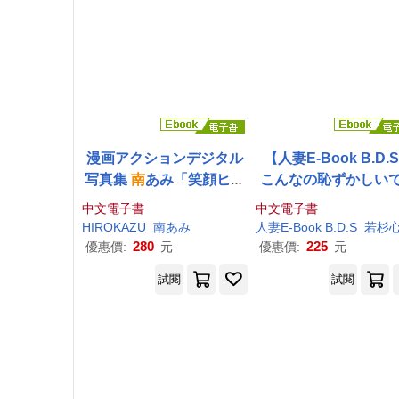
漫画アクションデジタル
【人妻E-Book B.D.
写真集
南
あみ「笑顔ヒロ
こんなの恥ずかしい
イン」 (電子書)
若杉心
南
Vol.2 (電子
中文電子書
中文電子書
HIROKAZU
南
あみ
人妻E-Book B.D.S
若杉
280
225
優惠價:
元
優惠價:
元
試閱
試閱