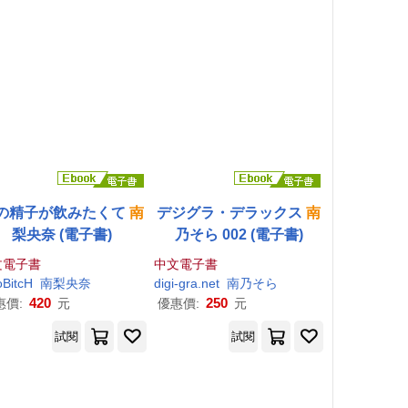
の精子が飲みたくて
南
デジグラ・デラックス
南
梨央奈 (電子書)
乃そら 002 (電子書)
文電子書
中文電子書
BitcH
南
梨央奈
digi-gra.net
南
乃そら
420
250
惠價:
元
優惠價:
元
試閱
試閱