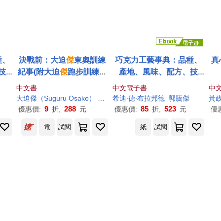
種、
決戰前：大迫
傑
東奧訓練
巧克力工藝事典：品種、
真
技
紀事(附大迫
傑
跑步訓練日
產地、風味、配方、技
力專
誌)
法，甜點主廚的巧克力專
中文書
中文電子書
中
業指南 (電子書)
大迫
傑
（Suguru Osako）
涂紋凰
希迪‧德‧布拉邦德
郭騰
傑
黃
9
288
85
523
優惠價:
折,
元
優惠價:
折,
元
優
電
試閱
紙
試閱