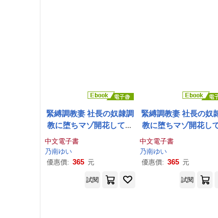
緊縛調教妻 社長の奴隷調
緊縛調教妻 社長の奴
教に堕ちマゾ開花してい
教に堕ちマゾ開花し
く美人妻 ~第二章~ 乃
南
ゆ
く美人妻 ~第一章~ 乃
中文電子書
中文電子書
い 写真集 (電子書)
い 写真集 (電子書)
乃
南
ゆい
乃
南
ゆい
365
365
優惠價:
元
優惠價:
元
試閱
試閱