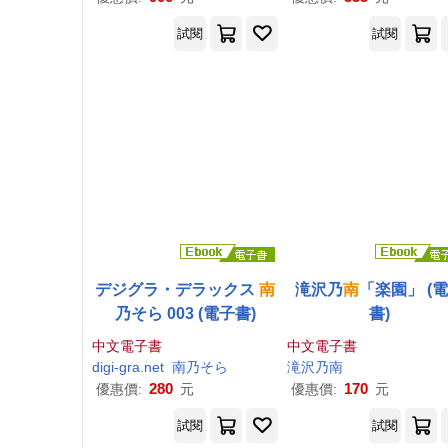
試閱
試閱
デジグラ・デラックス
南
滝沢乃
南
「楽園」 (
乃そら 003 (電子書)
書)
中文電子書
中文電子書
digi-gra.net
南
乃そら
滝沢乃
南
280
170
優惠價:
元
優惠價:
元
試閱
試閱