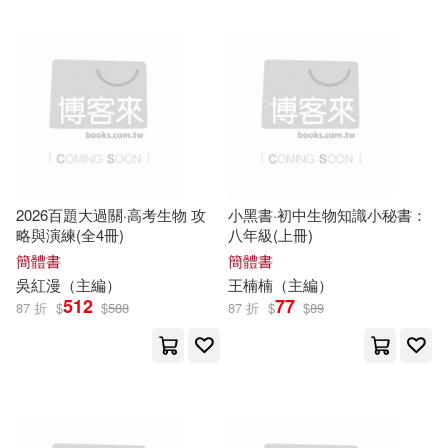
王韋傑(12)
石恢主編(12)
中國三峽出版社(68)
藤未都也(12)
許曉鋒(12)
中國華僑出版社(68)
趙曉敏（主編）(12)
江蘇教育出版社(68)
陳曉冰（主編）(12)
2026百題大過關·高考生物 攻
小黑書·初中生物知識小秘書：
重慶出版社(68)
略與演練(全4冊)
八年級(上冊)
簡體書
簡體書
靳瑞剛（主編）(12)
吳紅漫（
主編
）
王楠楠（
主編
）
吉林美術出版社(67)
512
77
87 折
$
$
588
87 折
$
$
89
馬德高（主編）(12)
天津科學技術出版社(67)
Garoro(11)
Megamorrina(11)
延邊大學出版社(67)