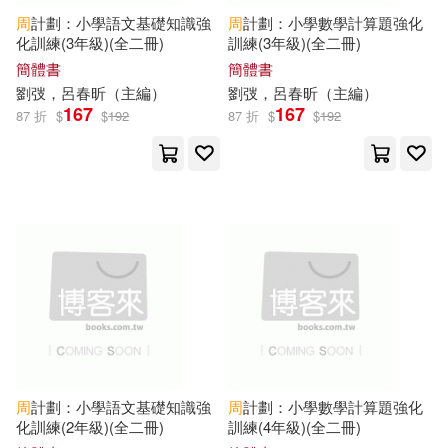
周
計劃：小學語文基礎知識強
周
計劃：小學數學計算題強化
李麟（主編）(17)
化訓練(3年級)(全二冊)
訓練(3年級)(全二冊)
中國科學技術出版社(110)
簡體書
簡體書
杜乃ミズ(17)
劉弢，呂春昕（
主編
）
劉弢，呂春昕（
主編
）
朝華出版社(109)
167
167
87 折
$
$
192
87 折
$
$
192
江樂興（主編）(17)
中國水利水電出版社(108)
Gilse(16)
Kim Roah(16)
山東人民出版社(107)
内々けやき(16)
開明出版社(104)
博爾（主編）(16)
西安電子科技大學出版社(103)
新開心作文研究中心（主編）(16)
周
計劃：小學語文基礎知識強
周
計劃：小學數學計算題強化
北京教育出版社(102)
化訓練(2年級)(全二冊)
訓練(4年級)(全二冊)