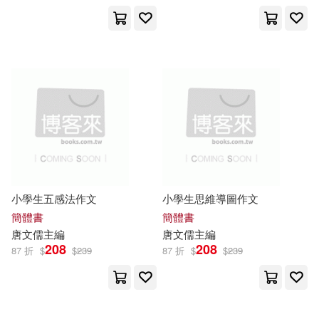
山東科學技術出版社(55)
MAXING(9)
浙江工商大學出版社(55)
MON(Antstudio)(9)
上海遠東出版社(54)
ながえSTYLE(9)
天下文化(54)
京橋こより(9)
湖北美術出版社(54)
小學生五感法作文
小學生思維導圖作文
何兆熊（主編）(9)
傅佩榮(9)
華中師範大學出版社(54)
簡體書
簡體書
唐文儒
主編
唐文儒
主編
劉弢等（主編）(9)
208
208
87 折
$
$
239
87 折
$
$
239
中國大百科全書出版社(53)
劉敬余（主編）(9)
中國標準出版社(53)