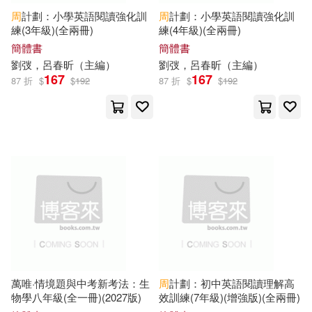
於莉（主編）(10)
周
計劃：小學英語閱讀強化訓
周
計劃：小學英語閱讀強化訓
天津大學出版社(61)
練(3年級)(全兩冊)
練(4年級)(全兩冊)
簡體書
簡體書
李成文（主編）(10)
劉弢，呂春昕（
主編
）
劉弢，呂春昕（
主編
）
河南大學出版社(61)
167
167
87 折
$
$
192
87 折
$
$
192
桑楚（主編）(10)
武漢理工大學出版社(60)
班級管理指導小組(10)
青島出版社(60)
研究生入學考試專家組主編(10)
中原農民出版社(59)
秦泉（主編）(10)
吉林大學出版社(59)
美國美泰公司(10)
萬唯·情境題與中考新考法：生
周
計劃：初中英語閱讀理解高
湖南少年兒童出版社(59)
物學八年級(全一冊)(2027版)
效訓練(7年級)(增強版)(全兩冊)
蘇士澍（主編）(10)