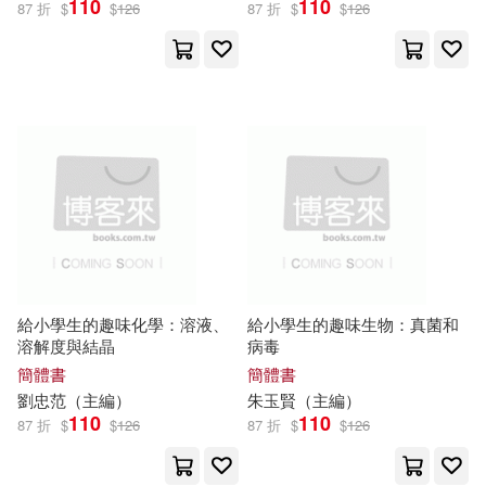
110
110
87 折
$
$
126
87 折
$
$
126
設計文具(53)
日用清潔(70)
龔勛（主編）(124)
展開
休閒生活(9)
婦幼生活(83)
劉弢，呂春昕（主編）(105)
出版社
(可複選)
餐廚生活(39)
鞋包配件(200)
杜志建（主編）(101)
科學出版社(1826)
寵物生活(349)
玲廊滿藝(4)
李繼勇（主編）(97)
人民衛生出版社(1568)
故宮精品(1)
電子書閱讀器(3)
末永萌乃(70)
給小學生的趣味化學：溶液、
給小學生的趣味生物：真菌和
溶解度與結晶
病毒
高等教育出版社(871)
展開
簡體書
簡體書
電子書(1783)
有聲書(80)
季小兵（主編）(69)
劉忠范（
主編
）
朱玉賢（
主編
）
化學工業出版社(854)
110
110
87 折
$
$
126
87 折
$
$
126
配送方式
(可複選)
文心（主編）(69)
中國農業出版社(699)