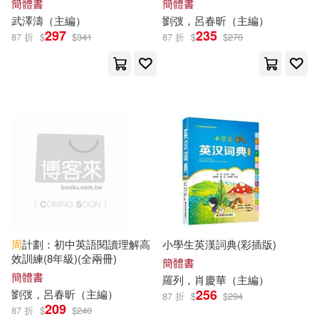
簡體書
簡體書
中國法制出版社(58)
武澤濤（
主編
）
劉弢，呂春昕（
主編
）
297
235
87 折
$
$
341
87 折
$
$
270
蘇小霞(10)
人民教育出版社(58)
衛生專業技術資格考試研究專家組
(10)
東北師範大學出版社(58)
郭曉瑩（主編）(10)
中醫古籍出版社(57)
陳志剛（主編）(10)
北京出版社(57)
陳長海（主編）(10)
廣西科學技術出版社(57)
周
計劃：初中英語閱讀理解高
小學生英漢詞典(彩插版)
效訓練(8年級)(全兩冊)
陶紅亮（主編）(10)
簡體書
中國少年兒童出版社(56)
簡體書
羅列，肖慶華（
主編
）
256
劉弢，呂春昕（
主編
）
87 折
$
$
294
鷲宮だいじん(10)
209
87 折
$
$
240