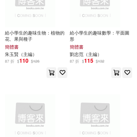
現在可購買商品(5071)
華中科技大學出版社(290)
張宇（主編）(36)
作者/演唱/譯/編/繪(1)
中國人民大學出版社(268)
博士研究生入學考試命題研究組(3
給小學生的趣味生物：植物的
給小學生的趣味數學：平面圖
價格
4)
-
花、果與種子
形
北京師範大學出版社(265)
範圍
簡體書
簡體書
吉良悠(33)
朱玉賢（
主編
）
劉忠范（
主編
）
110
115
社會科學文獻出版社(258)
87 折
$
$
126
87 折
$
$
132
於清峰（主編）(32)
悅文社(251)
武澤濤（主編）(32)
上海科學技術出版社(237)
鴉ぴえろ(31)
中國輕工業出版社(236)
張銀合（主編）(30)
中國農業大學出版社(236)