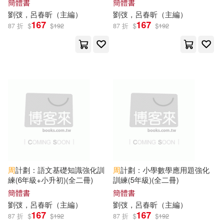
簡體書
簡體書
曲一線（主編）(16)
石油工業出版社(102)
劉弢，呂春昕（
主編
）
劉弢，呂春昕（
主編
）
167
167
87 折
$
$
192
87 折
$
$
192
柴瑞震（主編）(16)
南海出版公司(101)
潞潞等（主編）(16)
台灣角川直條式漫畫(100)
王魯湘（主編）(16)
時報出版(100)
周世平（主編）(15)
龍門書局(100)
台灣角川(99)
張劍（主編）(15)
科學技術文獻出版社(99)
周
計劃：語文基礎知識強化訓
周
計劃：小學數學應用題強化
練(6年級+小升初)(全二冊)
訓練(5年級)(全二冊)
張在軍主編(15)
簡體書
簡體書
北京科學技術出版社(98)
劉弢，呂春昕（
主編
）
劉弢，呂春昕（
主編
）
167
167
張新國（主編）(15)
87 折
$
$
192
87 折
$
$
192