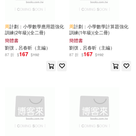
江蘇鳳凰科學技術出版社(88)
徐躍飛，孔英（主編）(13)
南京師範大學出版社(87)
周
計劃：小學數學應用題強化
周
計劃：小學數學計算題強化
未知香(13)
米田和佐(13)
訓練(2年級)(全二冊)
訓練(1年級)(全二冊)
法律出版社(87)
簡體書
簡體書
劉弢，呂春昕（
主編
）
劉弢，呂春昕（
主編
）
胡維勤（主編）(13)
167
167
87 折
$
$
192
87 折
$
$
192
中國社會科學出版社(86)
藤いちのせ(13)
中國海洋大學出版社(85)
賽文諾亞（主編）(13)
合肥工業大學出版社(85)
陳有亮（主編）(13)
金盾出版社(84)
麻道明(13)
中國鐵道出版社(83)