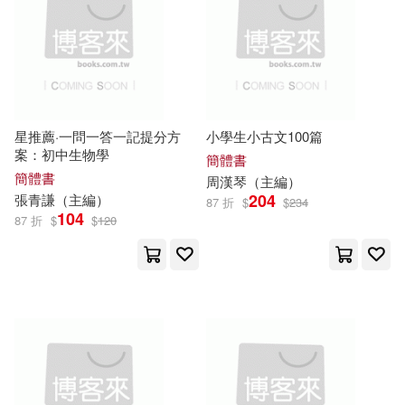
トモセ シュンサク(11)
花山文藝出版社(67)
張祥斌（主編）(11)
遼寧科學技術出版社(67)
張連生（主編）(11)
中華書局(66)
星推薦·一問一答一記提分方
小學生小古文100篇
案：初中生物學
簡體書
徐華軍（主編）(11)
簡體書
周漢琴（
主編
）
北方婦女兒童出版社(66)
204
張青謙（
主編
）
87 折
$
$
234
104
春の日びより(11)
87 折
$
$
120
安徽科學技術出版社(66)
胡佳（主編）(11)
安徽美術出版社(66)
賈德江 主編(11)
江蘇大學出版社(66)
黃侃（主編）(11)