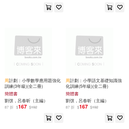
中國計量出版社(97)
晨明（主編）(15)
湖北科學技術出版社(97)
林雪珊(主編)(15)
湖南科學技術出版社(96)
楊暉（主編）(15)
蘇州大學出版社(96)
陳楓(主編)(15)
四川科學技術出版社(95)
周
計劃：小學數學應用題強化
周
計劃：小學語文基礎知識強
Ruka Tamaki(14)
訓練(3年級)(全二冊)
化訓練(5年級)(全二冊)
新世界出版社(95)
簡體書
簡體書
劉弢，呂春昕（
主編
）
劉弢，呂春昕（
主編
）
カオミン(14)
167
167
87 折
$
$
192
87 折
$
$
192
經濟科學出版社(95)
劉決生 主編(14)
中央編譯出版社(94)