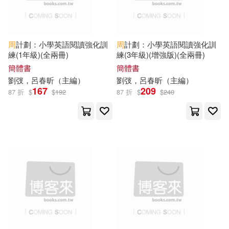
新疆青少年出版社(65)
DEEP’S(10)
MACプラス(10)
浙江教育出版社(64)
周
計劃：小學英語閱讀強化訓
周
計劃：小學英語閱讀強化訓
ケイ・エム・プロデュース(10)
練(1年級)(全兩冊)
練(3年級)(增強版)(全兩冊)
中國經濟出版社(63)
簡體書
簡體書
劉弢，呂春昕（
主編
）
劉弢，呂春昕（
主編
）
全國素養閱讀研究會(10)
167
209
87 折
$
$
192
87 折
$
$
240
蘭州大學出版社(63)
麥田(63)
全國衛生專業技術資格考試用書編
寫專家委員會(10)
商周出版(62)
卯月たける(10)
埴輪星人(10)
暨南大學出版社(62)
小牛頓科學教育有限公司編輯團隊
(10)
江西科學技術出版社(62)
張偉（主編）(10)
張煒(10)
中國財政經濟出版社(61)