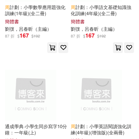
周
計劃：小學數學應用題強化
周
計劃：小學語文基礎知識強
黃甫林（主編）(13)
訓練(1年級)(全二冊)
化訓練(4年級)(全二冊)
中國對外翻譯出版公司(81)
簡體書
簡體書
sakumi hanada(12)
劉弢，呂春昕（
主編
）
劉弢，呂春昕（
主編
）
南方日報出版社(81)
167
167
87 折
$
$
192
87 折
$
$
192
《健康大講堂》編委會主編(12)
江西美術出版社(81)
まめちょろ(12)
華南理工大學出版社(81)
三浦ひらく|月神サキ|アオイ冬子(1
2)
MTEX(79)
氣象出版社(79)
中公教育教師招聘考試研究院(12)
江蘇人民出版社(79)
南高春告(12)
通成學典·小學生同步寫字10分
周
計劃：小學英語閱讀強化訓
湖南師範大學出版社(78)
鐘：一年級(上)
練(4年級)(增強版)(全兩冊)