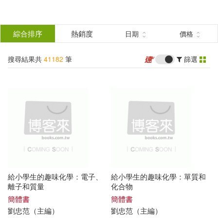
搜
尋
分類
綜合排序
熱銷度
日期
價格
(單選)
結
搜尋結果共
41182
筆
篩選
所有商品(41182)
果
圖書(37343)
影音(176)
篩
選
雜誌(685)
美妝(41)
展開
作者
(可複選)
服飾(4)
家居生活(90)
給小學生的趣味化學：電子、
給小學生的趣味化學：單質和
美食(90)
3C(55)
徐林（主編）(164)
離子和質量
化合物
簡體書
簡體書
劉忠范（
主編
）
劉忠范（
主編
）
家電(9)
保健(15)
王偉營（主編）(138)