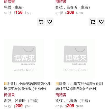
吳琳（主編）(12)
簡體書
簡體書
山東教育出版社(77)
馬傑（
主編
）
劉弢，呂春昕（
主編
）
156
209
87 折
$
$
179
87 折
$
$
240
尹安春（主編）(12)
西南財經大學出版社(77)
張其成(12)
張嘉峰(12)
KADOKAWA(76)
張志華（主編）(12)
中國書籍出版社(75)
徐井才（主編）(12)
同濟大學出版社(75)
徐豐（主編）(12)
北京燕山出版社(74)
周
計劃：小學英語閱讀強化訓
周
計劃：小學英語閱讀強化訓
練(2年級)(增強版)(全兩冊)
練(1年級)(增強版)(全兩冊)
晴晨圖書工作室（主編）(12)
簡體書
簡體書
人民日報出版社(72)
劉弢，呂春昕（
主編
）
劉弢，呂春昕（
主編
）
李珂（主編）(12)
209
209
87 折
$
$
240
87 折
$
$
240