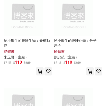
餅月望(44)
本週上市新品(22)
浙江大學出版社(361)
楊文彬（主編）(43)
中國農業科學技術出版社(351)
電子書
(可複選)
王渝生（主編）(42)
外語教學與研究出版社(329)
給小學生的趣味生物：脊椎動
給小學生的趣味化學：分子、
適合手機平板閱讀(756)
物
原子
馮天瑜（主編）(42)
簡體書
簡體書
上海交通大學出版社(320)
適合平板閱讀(1027)
朱玉賢（
主編
）
劉忠范（
主編
）
聞鍾（主編）(41)
110
110
87 折
$
$
126
87 折
$
$
126
人民郵電出版社(312)
免費電子書(24)
說詞解字辭書研究中心(40)
南京大學出版社(309)
鍾易（主編）(40)
其他
(可複選)
電子工業出版社(292)
孫運生（主編）(38)