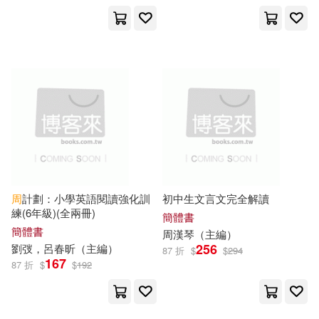
湖南教育出版社(72)
遠流(71)
李瑞（主編）(12)
電子科技大學出版社(71)
李莉（主編）(12)
柯遜添(12)
中國人口出版社(70)
梁莉娟，張秀峰（主編）(12)
北京體育大學出版社(70)
洪鎮濤 主編(12)
華夏出版社(70)
周
計劃：小學英語閱讀強化訓
初中生文言文完全解讀
潘小雲（主編）(12)
練(6年級)(全兩冊)
簡體書
上海人民出版社(69)
簡體書
周漢琴（
主編
）
王凡（主編）(12)
256
劉弢，呂春昕（
主編
）
87 折
$
$
294
167
中國政法大學出版社(69)
87 折
$
$
192
王子安（主編）(12)
廣東科技出版社(69)