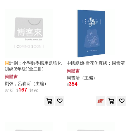
嚴凌君（主編）(14)
人民交通出版社(93)
張在軍（主編）(14)
中國電力出版社(92)
本書編委會(14)
吉林科學技術出版社(92)
李行健（主編）(14)
周
計劃：小學數學應用題強化
中國綉娘·雪花仿真綉：周雪清
海洋出版社(92)
訓練(6年級)(全二冊)
簡體書
簡體書
周雪清（
主編
）
聖才學習網（主編）(14)
354
劉弢，呂春昕（
主編
）
$
吉林出版集團有限責任公司(91)
167
87 折
$
$
192
范無聊（主編）(14)
中國勞動社會保障出版社(90)
謝宇（主編）(14)
哈爾濱工業大學出版社(90)