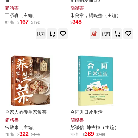
陳琳（主編）(25)
簡體書
簡體書
華東師範大學出版社(200)
王添淼（
主編
）
朱萬章，楊曉娜（
主編
）
167
348
高曉春（主編）(25)
あし(24)
87 折
$
$
192
$
青文(200)
試閱
試閱
ビッグモーカル(24)
首都師範大學出版社(191)
僑務委員會(24)
人民出版社(185)
劉曄（主編）(24)
中國建築工業出版社(178)
周連傑（主編）(24)
江西教育出版社(177)
全家人的養生家常菜
合同與日常生活
拾月（主編）(24)
簡體書
簡體書
大連理工大學出版社(169)
宋敬東（
主編
）
彭誠信
陳吉棟（
主編
）
322
369
79 折
$
$
408
79 折
$
$
468
本書編寫組(24)