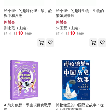
絢前ゆうた(30)
給小學生的趣味化學：酸、鹼
給小學生的趣味生物：生物的
北京大學醫學出版社(233)
與中和反應
繁殖與發展
簡體書
簡體書
陳青，王福生（主編）(29)
劉忠范（
主編
）
朱玉賢（
主編
）
華語教學出版社(232)
110
110
87 折
$
$
126
87 折
$
$
126
余良麗（主編）(28)
北京大學出版社(225)
周作人(28)
復旦大學出版社(220)
李永新（主編）(27)
華東理工大學出版社(215)
爾悅（主編）(27)
中國環境科學出版社(203)
劉弢（主編）(26)
佐島勤(25)
武漢大學出版社(201)
AI助力創想：學生項目實戰手
博物館里的中國歷史故事：從
冊
史前到夏商西周