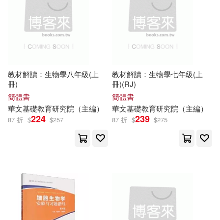
まみたろう(19)
西南交通大學出版社(134)
ホットエンターテイメント(19)
黑龍江科學技術出版社(130)
劉決生（主編）(19)
教材解讀：生物學八年級(上
教材解讀：生物學七年級(上
九州出版社(128)
冊)
冊)(RJ)
方燦（主編）(19)
簡體書
簡體書
北京工業大學出版社(127)
華文基礎教育研究院（
主編
）
華文基礎教育研究院（
主編
）
224
239
87 折
$
$
257
87 折
$
$
275
蔡智敏（主編）(19)
汕頭大學出版社(127)
青mori(19)
馮強（主編）(19)
鄭州大學出版社(127)
劉強（主編）(18)
東南大學出版社(125)
竇桂梅（主編）(18)