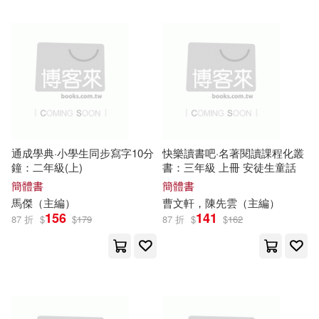
朱木郎（主編）(21)
光明日報出版社(145)
楊建峰（主編）(21)
商務印書館(145)
牛勝玉（主編）(21)
慕客館(145)
蔡德權（主編）(21)
通成學典·小學生同步寫字10分
快樂讀書吧·名著閱讀課程化叢
河南科學技術出版社(140)
鐘：二年級(上)
書：三年級 上冊 安徒生童話
簡體書
簡體書
田榮俊（主編）(20)
馬傑（
主編
）
曹文軒，陳先雲（
主編
）
崧燁文化(139)
156
141
87 折
$
$
179
87 折
$
$
162
蕭中剛(20)
中國石化出版社(138)
越生文化（主編）(20)
廈門大學出版社(138)