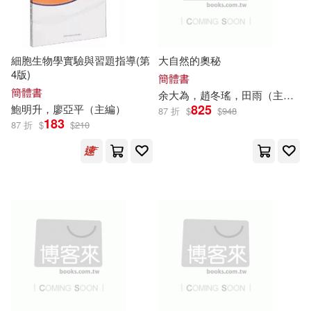
中國礦業大學出版社(118)
賈德江（主編）(18)
中國紡織出版社(117)
細胞生物學實驗與習題指導(第
大自然的奧秘
4版)
高長梅 主編(18)
簡體書
中山大學出版社(117)
簡體書
余大為，趙冬瑤，田雨（
主編
）
825
鮑明升，廖亞平（
主編
）
87 折
$
$
948
劉忠范（主編）(17)
183
87 折
$
$
210
冶金工業出版社(112)
客家語分級教材編輯小組(17)
上海科學技術文獻出版社(111)
張廣德(17)
彬彬（主編）(17)
中國協和醫科大學出版社(111)
彭小虎（主編）(17)
世界圖書出版公司北京公司(110)
文華（主編）(17)
中南大學出版社(110)