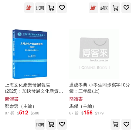
西安交通大學出版社(165)
試閱
試閱
甘智榮（主編）(24)
廣西師範大學出版社(163)
石田可奈(24)
教育部(22)
知識出版社(163)
葉斌(主編)(22)
人民軍醫出版社(161)
葉朗（主編）(22)
西南師範大學出版社(160)
上海文化產業發展報告
通成學典·小學生同步寫字10分
許曉生（主編）(22)
(2025)：加快發展文化新質生
鐘：三年級(上)
四川大學出版社(153)
產力
簡體書
簡體書
鄭崇選（
主編
）
馬傑（
主編
）
黃勇（主編）(22)
512
156
87 折
$
$
588
87 折
$
$
179
天地出版社(152)
試閱
Mika Asahina(21)
陝西師範大學出版社(151)