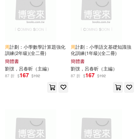
譚旭東（主編）(14)
山東大學出版社(90)
阿部智里(14)
陳俊旭(14)
煤炭工業出版社(90)
AIP-ROJECT(13)
知識產權出版社(90)
周
計劃：小學數學計算題強化
周
計劃：小學語文基礎知識強
訓練(2年級)(全二冊)
化訓練(1年級)(全二冊)
きさらぎゆり(13)
簡體書
簡體書
中國科學技術大學出版社(89)
劉弢，呂春昕（
主編
）
劉弢，呂春昕（
主編
）
167
167
87 折
$
$
192
87 折
$
$
192
よっしゃあっ！(13)
Neo Media(88)
アテナ映像 E-BOOK SERIES(13)
上海教育出版社(88)
小妮子（主編）(13)
北京工藝美術出版社(88)
張春風（主編）(13)