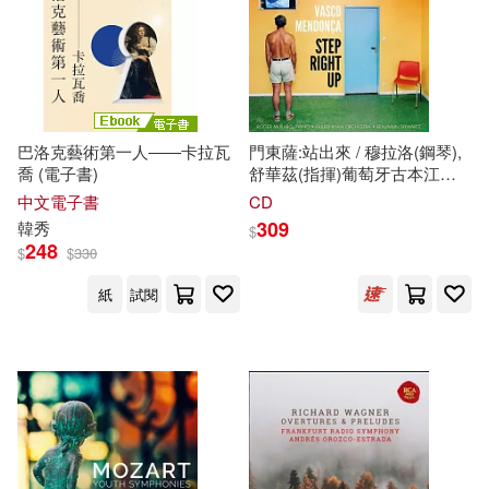
ECM(209)
Vivica Genaux, Diana Damrau,
Philippe Jaroussky, Rolando
EVIL LINE RECORDS(25)
Villazón (2CD))
復旦大學出版社(206)
FunHouse師資團隊(25)
上海三聯書店(205)
巴洛克藝術第一人――卡拉瓦
門東薩:站出來 / 穆拉洛(鋼琴),
喬 (電子書)
舒華茲(指揮)葡萄牙古本江管
百瀬祐一郎(25)
絃樂團 (CD)(Mendonca: Step
中文電子書
CD
ライセンスエージェント(201)
Right Up / Muraro
309
韓秀
$
(piano),Shwartz(conductor)Gulbe
248
$
$
330
(美)馬克·吐溫(24)
Orchestra)
中國計量出版社(200)
紙
試閱
佐々大河(24)
電子工業出版社(199)
復旦大學當代國外馬克思主義研究
中心(24)
東方出版社(189)
本書編委會(24)
河合單(24)
湖南文藝出版社(189)