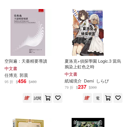
蔡適任(13)
蔣育荏(13)
ブシロードクリエイティブ(75)
趙偉竣(13)
鄧濤(13)
四川人民出版社(75)
銀千羽(13)
陝西省文物局(13)
山東大學出版社(75)
韓靜慧(13)
空與遍：天臺精要導讀
夏洛克+偵探學園 Logic.3 當烏
MIRARE(74)
鴉染上虹色之時
中文書
中文書
（德）赫爾曼·黑塞(13)
任
博克
郭晨
456
紙城境介
Demi
しらび
世界知識出版社(74)
95 折
$
$
480
237
79 折
$
$
300
（法）勒內·戈西尼(13)
上海社會科學院出版社(73)
試閱
電
（美）弗蘭克.鮑姆(13)
中國科學技術出版社(73)
（美）彼得·德魯克(13)