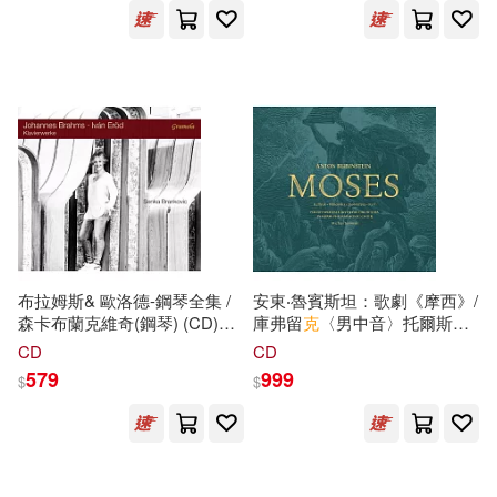
Leufsta Bruk (III))
Heras-Casado / Mendelssohn:
北京聯合出版公司(165)
Piano Concerto No. 2 &
Symphony No. 1)
梁莉娟，張秀峰（主編）(21)
紫禁城出版社(165)
洛夫(21)
矢吹健太朗(21)
華夏出版社(165)
詹文明(21)
世界圖書出版公司北京公司(162)
（俄羅斯）克雷洛夫(21)
滾石(162)
彗智(160)
布拉姆斯& 歐洛德-鋼琴全集 /
安東‧魯賓斯坦：歌劇《摩西》/
森卡布蘭克維奇(鋼琴) (CD)
庫弗留
克
〈男中音〉托爾斯坦‧
（奧）克里斯蒂娜·涅斯特林格(21)
(Johannes Brahms & Ivan
克爾〈男高音〉多布拉切娃
Chandos(159)
CD
CD
Erod: Klavierwerke / Senka
〈女高音〉瓦列夫斯卡〈次女
579
999
$
$
Brankovic(piano))
高音〉萊絲〈女高音〉
茲
杜尼
（美）弗拉基米爾·納博科夫(21)
科夫斯基〈男高音〉 米哈伊爾‧
高等教育出版社(159)
尤羅夫斯基〈指揮〉波蘭青年
廣東奧飛動漫文化股份有限公司(2
交響樂團、華沙愛樂合唱團、
0)
阿托斯兒童合唱團(Moses /
Ingram(156)