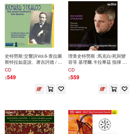
POLISH SINFONIA
IUVENTUS ORCHESTRA
故宮博物館(20)
笑江南(20)
(POSI) MICHAIL JUROWSKI
新星出版社(155)
3CD)
袁博(20)
吉林出版集團有限責任公司(151)
阿拉丁BOOK教育研發組(20)
天津人民出版社(149)
史特勞斯:交響詩Vol.6-查拉圖
理查史特勞斯 :馬克白/死與變
斯特拉如是說、唐吉訶德 / 韋
容等 基理爾.卡拉畢茲 指揮 威
吳慶芳(19)
格爾(指揮), 法蘭克福歌劇及博
瑪國家管弦樂團(Richard
上揚(147)
重慶出版社(146)
CD
CD
物館管絃樂團,恩德斯(大提琴)
Strauss: Macbeth, Don Juan,
549
559
$
$
(CD)(Strauss:Tone Poems,
Tod und Verkl?rung)
國立歷史博物館編輯委員會(19)
Vol. 6 - Also sprach
三采(145)
EuroArts(143)
Zarathustra and Don Quixote /
Weigle(conductor), Frankfurt
崔鍾雷(19)
平坂読(19)
Opera and Museum
シンクイノベーション(141)
Orchestra, Enders(cello))
彭緒洛(19)
杉本ふぁりな(19)
皇冠(141)