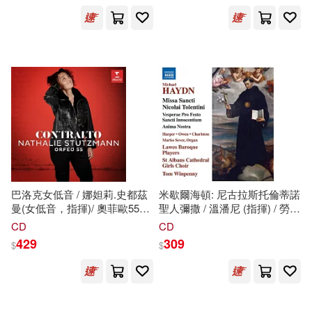
德(指揮),史科瓦澤夫斯基(指
揮),科隆室內管弦樂團,丹麥室
保健(610)
設計文具(5021)
根華編輯部(184)
內管弦樂團,德勒斯登愛樂樂團,
展開
漢諾瓦古樂團,馬爾默交響樂團,
尼可拉斯伊斯特哈茲交響樂團
無印良品(235)
星巴克(495)
(Beethoven - 13 Times the
手塚治虫(125)
出版社
Same and 13 Times Different /
(可複選)
Fischer (conductor) , Gielen
深圳市騰訊計算機系統有限公司(10
日用清潔(304)
(conductor) , Goodman
3)
(conductor) (2CD))
SONY MUSIC(1347)
休閒生活(1197)
（美）馬克·吐溫(98)
Universal(1221)
東立(878)
巴洛克女低音 / 娜妲莉.史都茲
米歇爾海頓: 尼古拉斯托倫蒂諾
婦幼生活(1974)
望月いく(96)
紅月りと。(96)
曼(女低音，指揮)/ 奧菲歐55室
聖人彌撒 / 溫潘尼 (指揮) / 勞斯
內樂團 (歐洲進口盤)(Contralto
巴洛克藝術家合奏團(Michael
人民出版社(759)
展開
CD
CD
/ Nathalie Stutzmann / Orfeo
Haydn: Missa Sancti Nicolai
429
309
$
$
餐廚生活(2411)
55)
Tolentini / Winpenny
加藤元浩(86)
(conductor) / Lawes Baroque
Warner Classics(713)
配送方式
Players)
(可複選)
電子票證(186)
（古希臘）柏拉圖(77)
Deutsche Grammophon(702)