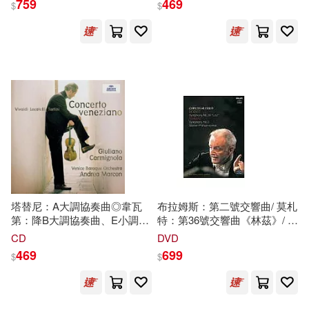
759
469
$
$
Recordings, Complete
(Morales : Mass "Mille
（美）傑克·倫敦(17)
Recordings & Masterpieces /
Regretz: / Requiem, Gabrieli
生活‧讀書‧新知三聯書店(122)
Various (10CD))
Consort & Players / Paul
McCreesh (2CD))
A.J. Low(16)
[日]鳥山明(16)
經濟科學出版社(122)
不二涼介(16)
何政廣(16)
講談社(122)
克里希那穆提(16)
上海文藝出版社(121)
埃里希．佛洛姆(16)
世一(121)
天下文化(121)
塔替尼：A大調協奏曲◎韋瓦
布拉姆斯：第二號交響曲/ 莫札
第：降B大調協奏曲、E小調協
特：第36號交響曲《林茲》/ 小
安德魯．克萊門斯(16)
奏曲◎洛卡泰利： G大調協奏
克萊巴 (進口版)
CD
DVD
PENTATONE(120)
曲◎卡明諾拉，小提琴/馬康指
DVD(Brahms：Symphony
469
699
$
$
揮威尼斯巴洛克管弦樂團
No.2/ Mozart：Symphony
山本康人(16)
No.36 "Linz"/ Carlos Kleiber,
長鴻出版社(120)
Wiener Philharmoniker DVD)