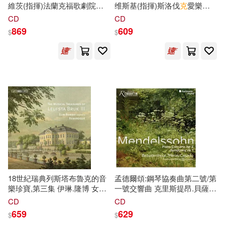
國立臺灣博物館學刊編輯委員(22)
維茨(指揮)法蘭克福歌劇院和
维斯基(指揮)斯洛伐
克
愛樂合
harmonia mundi(177)
博物館管弦樂團,法蘭克福歌劇
唱團及管弦樂團,馬庫拉斯(男高
CD
CD
院合唱團(Franz Lehar: Die
音) (2CD)(Dvorak: Saint
869
609
$
$
幼福編輯部(22)
梁劍麗(22)
lustige Witwe /
Ludmila /
Mallwitz(conductor)Frankfurt
Svarovsky(conductor)Slovak
延邊大學出版社(176)
Opera and Museum
Philharmonic
浦沢直樹(22)
編輯部(22)
Orchestra,Frankfurt Opera
Choir&Orchestra,Mikulas(tenor))
Chorus)
接力出版社(176)
藤田和日郎(22)
上海音樂出版社(174)
（法）巴爾扎克(22)
ベルハウス(173)
Code：000(21)
北京師範大學出版社(170)
18世紀瑞典列斯塔布魯克的音
孟德爾頌:鋼琴協奏曲第二號/第
一世風流(21)
劉博仁(21)
樂珍寶,第三集 伊琳.隆博 女高
一號交響曲 克里斯提昂.貝薩伊
音 斯德哥爾摩巴洛克合奏團
登豪 鋼琴 帕布羅.艾拉斯-卡薩
青文(169)
音樂之橋(169)
CD
CD
(CD)(Elin Rombo & Rebaroque
多 指揮 佛萊堡巴洛克管弦樂團
659
629
$
$
/ The Musical Treasures of
(Kristian Bezuidenhout, Pablo
安小橙(21)