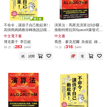
中國近現代新聞出版博物館(15)
venus(102)
中華台北特奧會(15)
冰波(15)
不命令，讓孩子自己動起來!：
演算法：馬斯克演算法5步驟，
人民音樂出版社(102)
高情商媽媽教你轉換說話模
推動特斯拉與SpaceX爆發式成
式，自然培育未來人才所需的
長的祕密
周藝文(15)
國際特奧會(15)
中文電子書
中文書
非認知能力與SEL情緒素養 (電
北京科學技術出版社(102)
博克
重子
李亞妮
喬恩．麥克尼爾
吳俊廷
鍾玉玨
子書)
283
316
88 折
$
$
430
79 折
$
$
400
山田南平(15)
木下さくら(15)
Eloquence(101)
紙
試閱
電
李可(15)
沈石溪(15)
采實文化(100)
灌木文化(15)
邱若龍(15)
中國醫藥科技出版社(99)
雅洛斯拉夫‧哈謝克(15)
河北少年兒童出版社(99)