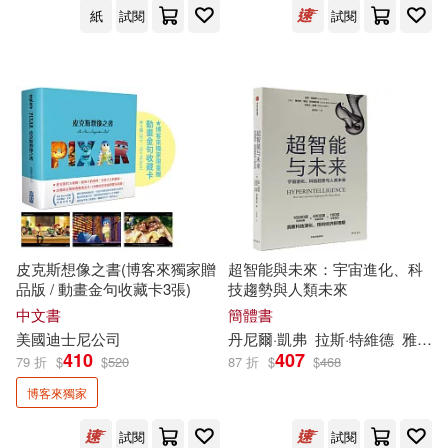
（德）莫塞伊克(14)
紙
試閱
試閱
上海書畫出版社(81)
（美）埃瑞克·維內爾(14)
中國青年出版社(81)
（美）貝蒂·史密斯(14)
天下雜誌(81)
（荷）馬克斯·維爾修思(14)
江西美術出版社(81)
(美)盧卡(13)
黃山書社(81)
大塊文化(79)
皮克斯想像之書(博客來獨家贈
超智能與未來：宇宙進化、科
品版 / 動畫金句收藏卡3張)
技趨勢與人類未來
Insight Editions(13)
中文書
簡體書
東方出版中心(79)
美國迪士尼公司
丹尼爾·凱弗
拉斯·特維德
雅各布·
410
407
79 折
$
$
520
87 折
$
$
468
サイトウアユム(13)
環球-DECCA(79)
博客來獨家
中山七里(13)
亞凰(13)
試閱
試閱