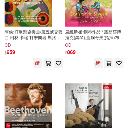
國立臺灣博物館(45)
本週上市新品(152)
Linfair Records Limited(474)
聖經資源中心(45)
護玄(44)
中國社會科學出版社(445)
電子書
阿侯:打擊樂協奏曲/第五號交響
席維斯崔:鋼琴作品 / 露易莎博
(可複選)
曲 柯林.卡瑞 打擊樂器 斯洛波
拉克(鋼琴),蓋爾哥夫(指揮)布加
(美)埃里克森(42)
德紐
克
指揮 拉赫蒂交響樂團
勒斯特國家廣播管弦樂團
科學出版社(428)
CD
CD
(Colin Currie / Aho – Sieidi &
(Silvestri: Piano Works /
適合手機平板閱讀(2338)
659
869
$
$
博士研究生入學考試輔導用書編審
Symphony No.5)
Borac(piano),Gergov(conductor)N
委員會(42)
Radio Orchestra Bucharest)
時報出版(419)
適合平板閱讀(1701)
鳥山明(38)
（德）尼采(37)
中央編譯出版社(393)
免費電子書(91)
小牛頓科學教育有限公司編輯團隊
(36)
KADOKAWA(388)
（法）羅曼·羅蘭(36)
其他
(可複選)
悅文社(384)
博士研究生入學考試命題研究組(3