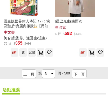
吉林美術出版社(68)
愛拼益智產品教育研發組(12)
華東理工大學出版社(68)
漫畫版世界偉人傳記(17)：埃
[星巴克]拉鍊雨衣
李秀艷(12)
林硯俞(12)
及豔后!克麗奧佩脫
拉
【用知識
星巴克
エンスカイ(67)
拯救王國的地中海傳奇女王】
中文書
592
4 折
$
$
1480
(專家監修.難字注音版)
環球卓越醫學考博命題研究中心(1
河合望(監修)
迎夏生(漫畫)
連雪雅
2)
355
79 折
$
$
450
中國友誼出版公司(67)
電
試閱
碰碰俺爺(12)
管家琪(12)
心靈工坊(67)
約翰．哈威(12)
第
頁 ⁄
500
萬卷出版公司(67)
上一頁
下一頁
繽紛外語編輯小組(12)
ホビーストック(66)
活動推薦
親子天下(12)
陳克華(12)
上海人民美術出版社(66)
重新設定
確認