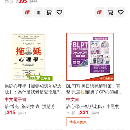
395
79 折
$
$
500
北京市文物局(14)
哈拉瑞(14)
中國經濟出版社(86)
電
大熊由護(14)
張一兵(14)
南海出版公司(86)
恵ノ島すず(14)
李國權(14)
廣東人民出版社(86)
田畑由秋(14)
程琳(14)
長江文藝出版社(86)
蘇州博物館(14)
中國紡織出版社(84)
野人(84)
拖延心理學【暢銷40週年紀念
BLPT耽美日語聽解對策：直
版】：為什麼我老是愛拖延?是
擊!尺度
拉
滿!男子CPの30組私
風車編輯部(14)
與生俱來的壞習慣，還是身不
密對話!【博客來獨家贈袖珍全
中文電子書
中文書
中國地圖出版社(83)
由己? (電子書)
彩海報三入組】(附QR Code線
珍‧
博克
萊諾拉‧袁
洪慧芳
許心瀠(一點點老師)
小黑豹
上音檔)(首刷限量附好基動CD
315
331
（俄）克雷洛夫(14)
$
$
450
79 折
$
$
420
珍藏套組)
三日月(82)
博客來獨家