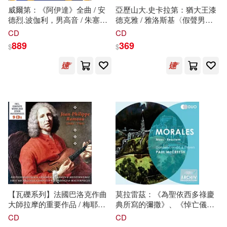
武漢大學出版社(126)
威爾第：《阿伊達》全曲 / 安
亞歷山大.史卡拉第：猶大王漆
德烈.波伽利，男高音 / 朱塞皮
德克雅 / 雅洛斯基〈假聲男高
硬梨菜(18)
謝鑫(18)
尼，低男中音 / 西梅歐尼，次
音〉維爾日妮.波雄〈女高音〉
CD
CD
江蘇人民出版社(126)
女高音 / 克莉絲汀.路易斯，女
彼得.哈維〈男中音〉帕德摩
889
369
$
$
高音 / 卡洛姆巴拉，男低音 / 麥
〈男高音〉 藍斯涅〈指揮〉古
馬場民雄(18)
（加）西頓(18)
斯特里，男中音 / 卡查拉娃，
樂講堂 (2CD)(Scarlatti:
上海交通大學出版社(125)
女高音 / 璜.荷西.德萊昂，男高
Sedecia, re di Gerusalemme /
音 / 梅塔指揮 / 佛羅倫斯五月音
Philippe Jaroussky, Gerard
(美)富蘭克林(17)
單霽翔(17)
樂節管弦樂團與合唱團 (2CD)
Lesne, Il Seminario musicale
新蕾出版社(125)
(Verdi : Aida / Andre Bocelli,
(2CD))
Zubin Mehta (2CD))
新小牛頓‧少年牛頓 ‧牛頓教科書編
輯群(17)
九州出版社(123)
東野圭吾(17)
楊楊(17)
光明日報出版社(123)
楊鵬(17)
浙江省博物館(17)
ツインクル(122)
【瓦礫系列】法國巴洛克作曲
莫拉雷茲：《為聖依西多祿慶
大師拉摩的重要作品 / 梅耶、
典所寫的彌撒》、《悼亡儀
王培(17)
（法）拉封丹(17)
蓋達、蘇才、布朗潔、羅斯包
式：序經》、《亡者彌撒》/ 洛
CD
CD
哈爾濱工業大學出版社(122)
德 (10CD)(Rameau - First
伯：《傷心欲絕》(2CD)