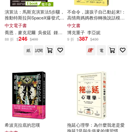
雷克．萊爾頓(15)
湖南少年兒童出版社(99)
演算法：馬斯克演算法5步驟，
不命令，讓孩子自己動起來!：
推動特斯拉與SpaceX爆發式成
高情商媽媽教你轉換說話模
風車編輯群(15)
長的祕密 (電子書)
式，自然培育未來人才所需的
北方婦女兒童出版社(97)
中文電子書
中文書
非認知能力與SEL情緒素養
喬恩．麥克尼爾
吳俊廷
鍾玉玨
博克
重子
李亞妮
（法）梅洛-龐蒂(15)
246
387
88 折
$
$
400
9 折
$
$
430
浙江少年兒童出版社(96)
紙
試閱
電
（美）博恩·崔西(15)
江蘇美術出版社(94)
（美）尼古拉·特斯拉(15)
知識產權出版社(94)
（英）喬爾德(15)
Capriccio(91)
Aparte(90)
(美)弗蘭克·鮑姆(14)
北京出版社(90)
希波克拉底的悲嘆
拖延心理學：為什麼我老是愛
Matt Coler(14)
拖延?是與生俱來的壞習慣，還