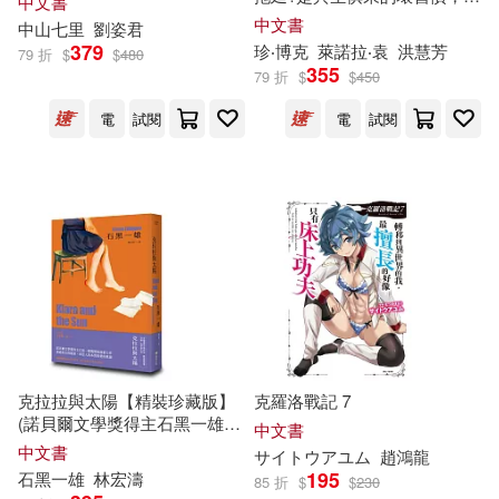
中文書
外文出版社(90)
是身不由己?【暢銷40週年紀念
中文書
中山七里
劉姿君
版】
《幸福拉薩文庫》編委會(14)
379
珍‧
博克
萊諾拉‧袁
洪慧芳
79 折
$
$
480
民族出版社(90)
墨刻(89)
355
79 折
$
$
450
アンギャマン(14)
丁昀(14)
電
試閱
電
試閱
安徽少年兒童出版社(89)
世一文化編輯群(14)
法律出版社(89)
Profil(88)
中共中央馬克思恩格斯列寧斯大林
著作編譯局 編譯(14)
クラックス(88)
中國國家博物館(14)
五洲傳播出版社(88)
中國辯證唯物主義研究會(14)
克拉拉與太陽【精裝珍藏版】
克羅洛戰記 7
上海教育出版社(87)
(諾貝爾文學獎得主石黑一雄，
中文書
尋思愛與信仰的人性未來之旅)
中文書
全民熙(14)
劉燁(14)
サイトウアユム
趙鴻龍
195
石黑一雄
林宏濤
明天出版社(87)
85 折
$
$
230