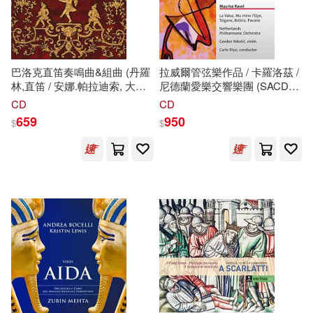
李毓佩(19)
楊照(19)
國立臺灣博物館(140)
楊耕(19)
木馬文化(139)
耕林(139)
巴洛克直笛奏鳴曲&組曲 (丹羅
拉威爾管弦樂作品 / 卡羅洛茲 /
林,直笛 / 安娜.帕拉迪索, 大鍵
尼德蘭愛樂交響樂團 (SACD)
（美）威廉·福克納(19)
琴 / 多孟.馬林奇奇, 大提琴)
(Maurice Ravel - Orchestral
CD
CD
中國少年兒童出版社(136)
(Sonates et Suites)
Works / Carlo Rizzi /
659
950
$
$
Netherlands Philharmonic
（美）富蘭克林(19)
Orchestra Amsterdam
臉譜(132)
Supraphon(130)
(SACD))
（英）莎士比亞(19)
三民(127)
三雲譲(18)
吳建豪(18)
上海外語教育出版社(127)
廣州奧飛文化傳播有限公司(18)
現代出版社(127)
木崎ちあき(18)
田邊剛(18)