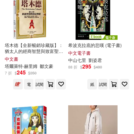
慕客館(73)
（美）洛克菲勒(13)
Naive Auvidis(72)
FUN UNION有限公司(12)
春天出版社(72)
塔木德【全新暢銷珍藏版】：
希波克拉底的悲嘆 (電子書)
猶太人的經商智慧與致富聖經
中文電子書
あわむら赤光(12)
(成就了愛因斯坦、洛克菲勒、
中文書
中山七里
劉姿君
漫遊者文化(72)
Orfeo(71)
巴菲特、索羅斯、葛林斯潘等
295
塔爾萊特‧赫里姆
鄒文豪
88 折
$
$
480
世界巨人的經典名著)
245
大友克洋(12)
姚大均(12)
7 折
$
$
350
四川大學出版社(71)
電
試閱
紙
試閱
安德魯‧克萊門斯(12)
北京燕山出版社(70)
山路新(12)
張銀合(12)
Belle Ame(68)
彼得‧杜拉克(12)