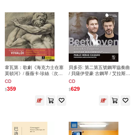
博士研究生入學英語考試命題研究
(2CD))
組(28)
浙江大學出版社(248)
墨刻編輯部(28)
黃詩茹(28)
華東師範大學出版社(244)
上海博物館(27)
王經勝(27)
アルマビアンカ(239)
馬克．吐溫(27)
清華大學出版社(237)
韋瓦第：歌劇《海克力士在塞
貝多芬: 第二第五號鋼琴協奏曲
莫頓河》/ 薇薇卡‧珍絲〈次女
/ 貝薩伊登豪 古鋼琴 / 艾拉斯-
（英）威廉·莎士比亞(27)
高音〉狄杜娜朵〈次女高音〉
卡薩多 指揮 / 佛萊堡巴洛克管
CD
CD
江蘇文藝出版社(235)
西歐菲〈女高音〉丹姆勞〈女
弦樂團(Beethoven: Piano
359
629
$
$
高音〉費亞松〈男高音〉巴索
Concertos Nos. 2 & 5 / Kristian
柏拉圖(26)
桃森三好(26)
〈女低音〉雅洛斯基〈假聲男
Bezuidenhout)
崧燁文化(231)
BIS(226)
高音〉列赫提普烏〈男高音〉
畢昂迪〈小提琴、古中提琴&
雷克‧萊爾頓(26)
指揮〉華麗的歐洲古樂團與義
商周出版(225)
麥田(220)
大利博爾戈聖洛倫佐聖塞西
(Vivaldi Ercole sul Termodonte
（愛爾蘭）薩繆爾·貝克特(26)
/ Fabio Biondi, Joyce DiDonato,