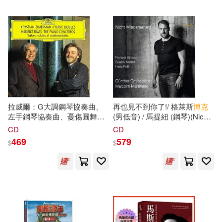
張泉（主編）(16)
江蘇鳳凰文藝出版社(118)
德國合一弟兄會(16)
上海古籍出版社(117)
恵広史(16)
支倉凍砂(16)
中國建築工業出版社(116)
故宮博物院編(16)
朴松二(16)
得利影視(116)
拉威爾：G大調鋼琴協奏曲、
再也見不到你了!/ 格萊斯
博克
左手鋼琴協奏曲、憂傷圓舞曲 /
(男低音) / 馬提紐 (鋼琴)(Nicht
楓飄雪(16)
齊瑪曼(鋼琴)/ 布列
茲
(指揮)克
Wiedersehen! / Gunther
CD
CD
馬可孛羅(116)
利夫蘭交響樂團，倫敦交響樂
Groissbock (bass) / Martineau
469
579
$
$
團(Ravel: The Piano
(piano))
深圳市騰訊計算機系統有限公司著
Concertos, Valses nobles et
(16)
布克文化(115)
コスパ(114)
sentimentales / Zimerman /
Boulez)
王傑（主編）(16)
中華書局(113)
瑞穗梨乃(16)
蕭九(16)