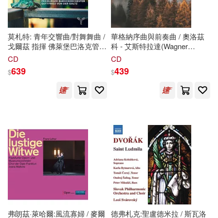
潘小云(24)
熊谷杏子(24)
南京大學出版社(188)
莫札特: 青年交響曲/對舞舞曲 /
華格納序曲與前奏曲 / 奧洛茲
鄭淵潔(24)
(加)布爾喬亞(23)
戈爾茲 指揮 佛萊堡巴洛克管弦
科 - 艾斯特拉達(Wagner
根華(184)
樂團 (CD)(Mozart: Youth
Overtures and Preludes /
CD
CD
Symphonies / Freiburger
Andrés Orozco-Estrada)
639
439
$
$
廣州百田信息科技有限公司(23)
Barockorchester, Gottfried von
二十一世紀出版社(182)
der Goltz)
錢基博(23)
親子天下(180)
（美）馬克·布朗(23)
未來出版社(179)
H.P.洛夫克拉夫特(22)
環球 Blue Note(179)
世一編輯部(22)
聯經出版公司(178)
弗朗茲·萊哈爾:風流寡婦 / 麥爾
德弗札克:聖盧德米拉 / 斯瓦洛