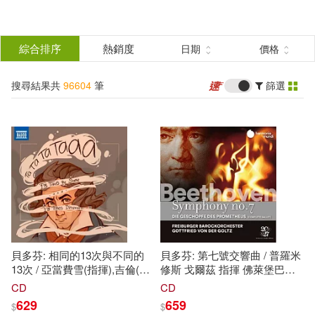
搜
尋
分類
綜合排序
熱銷度
日期
價格
(單選)
結
搜尋結果共
96604
筆
篩選
所有商品(96604)
果
圖書(42085)
影音(12127)
篩
選
雜誌(5169)
售票網(2)
展開
作者
(可複選)
美妝(1534)
服飾(1150)
貝多芬: 相同的13次與不同的
貝多芬: 第七號交響曲 / 普羅米
家居生活(2967)
美食(2172)
張泉(272)
13次 / 亞當費雪(指揮),吉倫(指
修斯 戈爾茲 指揮 佛萊堡巴洛
揮),古德曼(指揮),霍倫斯坦(指
克管弦樂團 (2CD)(Freiburger
CD
CD
揮),凱格爾(指揮),克倫培勒(指
Barockorchester / Beethoven:
629
659
$
$
3C(3133)
家電(1273)
阿嘉莎．克莉絲蒂(187)
揮),穆勒-布呂爾(指揮),羅斯包
Symphony no.7 (2CD))