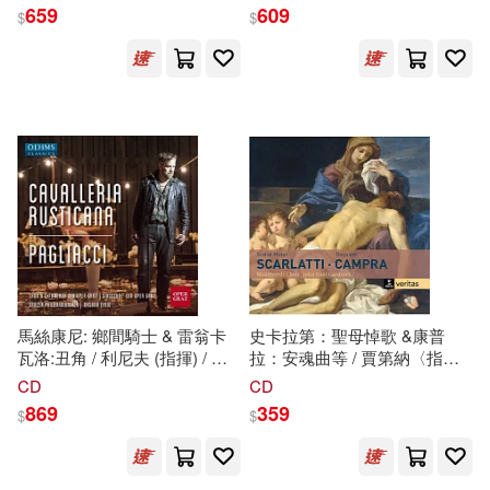
樂團 (SACD)(Prokofiev: Suites
Princess – Handel & Leclair /
659
609
$
$
from The Gambler & The
Jana Semeradova, Erich
彼得．杜拉克(31)
三田誠(30)
Stone Flower / Dima
Traxler)
上海譯文出版社(294)
Slobodeniouk, Lahti Symphony
Orchestra (SACD))
張銀合（主編）(30)
譯林出版社(290)
中國地圖出版社(29)
ムービック(287)
張小梅(29)
望月淳(29)
外語教學與研究出版社(284)
杜瑩(29)
浦澤直樹(29)
廣西師範大學出版社(266)
馬絲康尼: 鄉間騎士 & 雷翁卡
史卡拉第：聖母悼歌 &康普
瓦洛:丑角 / 利尼夫 (指揮) / 格
拉：安魂曲等 / 賈第納〈指
美國迪士尼公司(29)
拉茲交響樂團 (2CD)
揮〉英國巴洛克獨奏家合奏團
CD
CD
化學工業出版社(265)
(Mascagni: Cavalleria
與蒙台威爾第合唱團 (2CD)
869
359
$
$
rusticana & Leoncavallo:
(Scarlatti: Stabat Mater –
TYPE-MOON(28)
Pagliacci / Lyniv(conductor) /
Campra: Messe des morts
台灣東販(260)
Graz Philharmonic Orchestra
(Requiem) / English Baroque
(2CD))
Soloists, John Eliot Gardiner