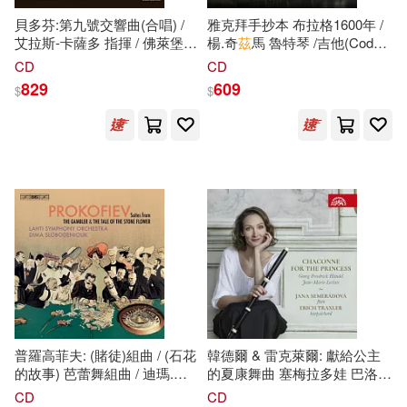
現在可購買商品(38624)
5)
warner music(383)
貝多芬:第九號交響曲(合唱) /
雅克拜手抄本 布拉格1600年 /
艾拉斯-卡薩多 指揮 / 佛萊堡巴
楊.奇
茲
馬 魯特琴 /吉他(Codex
坦克叔叔(35)
作者/演唱/譯/編/繪(2)
洛克管弦樂團 (2CD)
Jacobides / Praga circa 1600 /
CD
CD
北京大學出版社(381)
(Beethoven: Symphony No. 9
Jan Cizmar)
829
609
$
$
’Choral’ / Pablo Heras-Casado
阿拉丁BOOK教育研發組編(35)
價格
-
(2CD))
文物出版社(371)
範圍
nao fujiya(34)
中信出版社(349)
（美）H.P.洛夫克拉夫特(34)
博樂伯樂(336)
久部綠郎(32)
人民文學出版社(335)
（英）阿加莎·克里斯蒂(32)
上海人民出版社(328)
普羅高菲夫: (賭徒)組曲 / (石花
韓德爾 & 雷克萊爾: 獻給公主
的故事) 芭蕾舞組曲 / 迪瑪.斯
的夏康舞曲 塞梅拉多娃 巴洛克
AKI KONDO(31)
洛波丹紐
克
指揮 / 拉赫蒂交響
橫笛(Chaconne For The
CD
CD
尖端(327)
台灣角川(316)