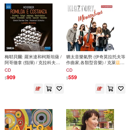
可超商取貨(67457)
鞋包配件(7541)
票券(81)
CLAMP(74)
多多羅(74)
社會科學文獻出版社(693)
可海外宅配(61981)
寵物生活(545)
玲廊滿藝(35)
故宮博物院(71)
Naxos(689)
可港澳店取(56900)
故宮精品(8)
本書編寫組(64)
胡妙芬(61)
機械工業出版社(661)
梅耶貝爾: 羅米達和柯斯坦薩 /
猶太音樂氣勢 (伊奇莫拉托夫等
可新加坡店取(55187)
電子書閱讀器(39)
阿哥徹拿 (指揮) / 克拉科夫熱
作曲家,各類型音樂) / 克萊
茲
特
郭豫斌(58)
情藝術管弦樂團 / 葛瑞茲基室
里樂團(Momentum / Kleztory)
遠流(557)
CD
CD
內合唱團 (3CD)
可菲律賓店取(57696)
909
559
$
$
(Meyerbeer:Romilda e
電子書(4043)
禮物卡(25)
目川文化編輯小組(57)
Costanza / Acocella
中國人民大學出版社(511)
(conductor) / Passionart
Orchestra Krakow (3CD))
有聲書(242)
Io Kaziwara(53)
上市日期
(可複選)
商務印書館(481)
碧依ぺき(50)
藍旗左衽(47)
一個月內上市新品(882)
人民郵電出版社(479)