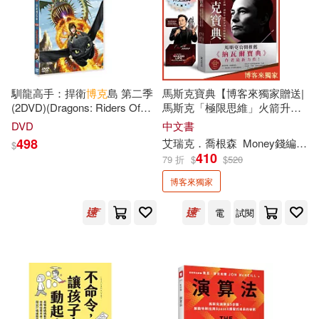
華中科技大學出版社(113)
賴世雄(16)
趙闖(16)
天地出版社(112)
陳先達(16)
龍門諒(16)
中國華僑出版社(111)
馴龍高手：捍衛
博克
島 第二季
馬斯克寶典【博客來獨家贈送|
(2DVD)(Dragons: Riders Of
馬斯克「極限思維」火箭升空
（美）摩根斯坦(16)
Berk S2 (2DVD))
桌面立牌】：從顛覆矽谷到打
DVD
中文書
作家出版社(110)
造太空帝國，讀懂全球
498
艾瑞克．喬根森
Money錢編譯組
$
410
79 折
$
$
520
（美）本傑明·富蘭克林(16)
新世界出版社(109)
博客來獨家
（美）西德尼·戴維·甘博(16)
電
試閱
蓋亞(109)
(德)勃拉姆斯(15)
目川文化數位股份有限公司(105)
(英)沃爾特·克蘭(15)
北京理工大學出版社(104)