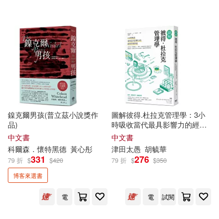
中華書局(113)
瑞穗梨乃(16)
蕭九(16)
華中科技大學出版社(113)
賴世雄(16)
趙闖(16)
中國華僑出版社(111)
龍門諒(16)
作家出版社(110)
（美）摩根斯坦(16)
鎳克爾男孩(普立茲小說獎作
圖解彼得.杜拉克管理學：3小
新世界出版社(109)
品)
時吸收當代最具影響力的經營
管理智慧
中文書
中文書
（美）本傑明·富蘭克林(16)
科爾森．懷特黑德
黃心彤
津田太愚
胡毓華
蓋亞(109)
331
276
79 折
$
$
420
79 折
$
$
350
（美）西德尼·戴維·甘博(16)
博客來選書
目川文化數位股份有限公司(105)
電
電
試閱
(德)勃拉姆斯(15)
北京理工大學出版社(104)