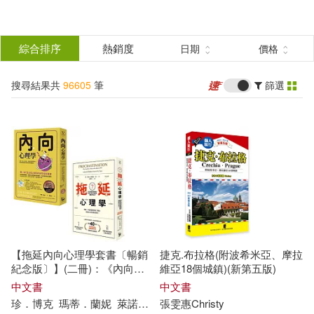
搜
尋
分類
綜合排序
熱銷度
日期
價格
(單選)
結
搜尋結果共
96605
筆
篩選
所有商品(96605)
果
圖書(42106)
影音(12127)
篩
選
雜誌(5169)
售票網(2)
展開
作者
(可複選)
美妝(1536)
服飾(1152)
【拖延內向心理學套書〔暢銷
捷克.布拉格(附波希米亞、摩拉
家居生活(2967)
美食(2173)
張泉(272)
紀念版〕】(二冊)：《內向心
維亞18個城鎮)(新第五版)
理學》、《拖延心理學》
中文書
中文書
珍．
博克
瑪蒂．蘭妮
萊諾拉．袁
張雯惠Christy
楊秀君
洪慧芳
3C(3136)
家電(1273)
阿嘉莎．克莉絲蒂(187)