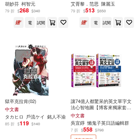
胡妙芬
柯智元
艾胥黎．范思
陳麗玉
（法）拉封丹(17)
268
513
79 折
$
$
340
79 折
$
$
650
生活‧讀書‧新知三聯書店(122)
電
試閱
電
試閱
（美）傑克·倫敦(17)
經濟科學出版社(122)
A.J. Low(16)
[日]鳥山明(16)
講談社(122)
不二涼介(16)
何政廣(16)
上海文藝出版社(121)
克里希那穆提(16)
世一(121)
天下文化(121)
獄卒克拉肯(02)
讓74億人都驚呆的英文單字文
埃里希．佛洛姆(16)
法心智地圖【博客來獨家套
中文書
PENTATONE(120)
書】(2書+17張單字心智地圖拉
中文書
タカヒロ
戶流ケイ
銘人不渝
頁 +10張文法心智地圖拉頁+文
安德魯．克萊門斯(16)
119
吳宜錚
懶鬼子英日語編輯群
85 折
$
$
140
法教學影片+「Youtor App」內
長鴻出版社(120)
558
7 折
$
$
798
含VRP虛擬點讀筆)