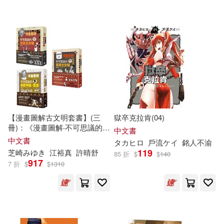
可超商取貨(67452)
鞋包配件(7539)
票券(78)
CLAMP(74)
多多羅(74)
社會科學文獻出版社(693)
可海外宅配(61993)
寵物生活(545)
玲廊滿藝(35)
故宮博物院(71)
Naxos(689)
可港澳店取(56914)
故宮精品(8)
本書編寫組(64)
胡妙芬(61)
機械工業出版社(661)
可新加坡店取(55201)
電子書閱讀器(39)
郭豫斌(58)
【漫畫圖解古文明套書】(三
獄卒克拉肯(04)
遠流(557)
冊)：《漫畫圖解‧不可思議的埃
可菲律賓店取(57710)
中文書
及古文明》、《漫畫圖解‧不可
電子書(4043)
禮物卡(25)
目川文化編輯小組(57)
中文書
タカヒロ
戶流ケイ
銘人不渝
思議的希臘神話‧歷史》、《漫
中國人民大學出版社(511)
119
芝崎みゆき
江裕真
許晴舒
85 折
$
$
140
畫圖解‧不可思議的馬雅古文明
917
7 折
$
$
1310
(還有阿茲特克)》
有聲書(242)
Io Kaziwara(53)
上市日期
(可複選)
商務印書館(481)
碧依ぺき(50)
藍旗左衽(47)
一個月內上市新品(806)
人民郵電出版社(479)