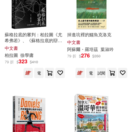
外文出版社(90)
Matt Coler(14)
民族出版社(90)
墨刻(89)
《幸福拉薩文庫》編委會(14)
蘇格拉底的審判：柏拉圖《尤
掉進坑裡的鱷魚克洛克
安徽少年兒童出版社(89)
希弗若》、《蘇格拉底的辯
中文書
護》、《克里同》譯注與解析
中文書
アンギャマン(14)
丁昀(14)
阿蘇爾・羅培
茲
葉淑吟
276
法律出版社(89)
Profil(88)
柏拉圖
徐學庸
79 折
$
$
350
323
79 折
$
$
410
世一文化編輯群(14)
クラックス(88)
電
電
試閱
中共中央馬克思恩格斯列寧斯大林
著作編譯局 編譯(14)
五洲傳播出版社(88)
中國國家博物館(14)
上海教育出版社(87)
中國辯證唯物主義研究會(14)
明天出版社(87)