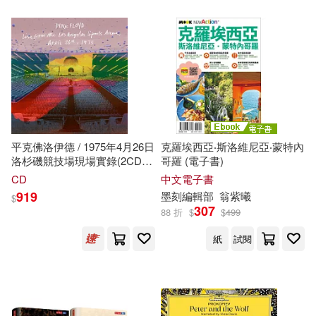
(英)沃爾特·克蘭(15)
venus(102)
中國近現代新聞出版博物館(15)
人民音樂出版社(102)
中華台北特奧會(15)
冰波(15)
北京科學技術出版社(102)
周藝文(15)
國際特奧會(15)
平克佛洛伊德 / 1975年4月26日
克羅埃西亞‧斯洛維尼亞‧蒙特內
洛杉磯競技場現場實錄(2CD)
哥羅 (電子書)
Eloquence(101)
(Pink Floyd / Live From the Los
CD
中文電子書
山田南平(15)
木下さくら(15)
Angeles Sports Arena, April
919
墨刻編輯部
翁紫曦
$
26th, 1975 (2CD))
中國醫藥科技出版社(99)
307
88 折
$
$
499
李可(15)
沈石溪(15)
紙
試閱
河北少年兒童出版社(99)
灌木文化(15)
邱若龍(15)
湖南少年兒童出版社(99)