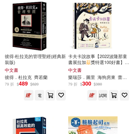
國立臺灣博物館學刊編輯委員(22)
harmonia mundi(177)
幼福編輯部(22)
梁劍麗(22)
延邊大學出版社(176)
浦沢直樹(22)
編輯部(22)
接力出版社(176)
彼得‧杜拉克的管理聖經(經典新
卡夫卡說故事【2022波隆那童
藤田和日郎(22)
裝版)
書展拉加
茲
獎特選100好書】
上海音樂出版社(174)
(二版)(贈插畫小卡)
中文書
中文書
（法）巴爾扎克(22)
彼得．杜拉克
齊若蘭
樂瑞莎．圖里
海狗房東
蕾貝卡．格林
ベルハウス(173)
489
300
79 折
$
$
620
79 折
$
$
380
Code：000(21)
電
試閱
北京師範大學出版社(170)
一世風流(21)
劉博仁(21)
青文(169)
音樂之橋(169)
安小橙(21)