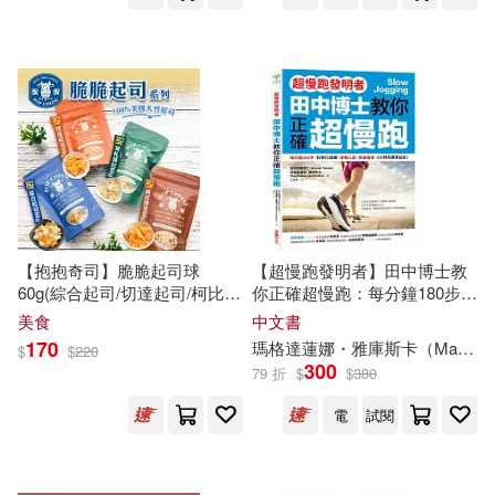
聖才考研網(13)
花於景(13)
ブシロードクリエイティブ(75)
蔡適任(13)
蔣育荏(13)
四川人民出版社(75)
趙偉竣(13)
鄧濤(13)
山東大學出版社(75)
銀千羽(13)
陝西省文物局(13)
MIRARE(74)
【抱抱奇司】脆脆起司球
【超慢跑發明者】田中博士教
韓靜慧(13)
60g(綜合起司/切達起司/柯比傑
你正確超慢跑：每分鐘180步，
克/莫札瑞拉) -切達起司
科學化訓練，逆轉三高、快速
世界知識出版社(74)
美食
中文書
瘦身，3小時完賽馬拉松
170
瑪格達蓮娜・雅庫斯卡（Magdalena Jackowska）
$
$
220
（德）赫爾曼·黑塞(13)
300
79 折
$
$
380
上海社會科學院出版社(73)
電
試閱
（法）勒內·戈西尼(13)
中國科學技術出版社(73)
（美）弗蘭克.鮑姆(13)