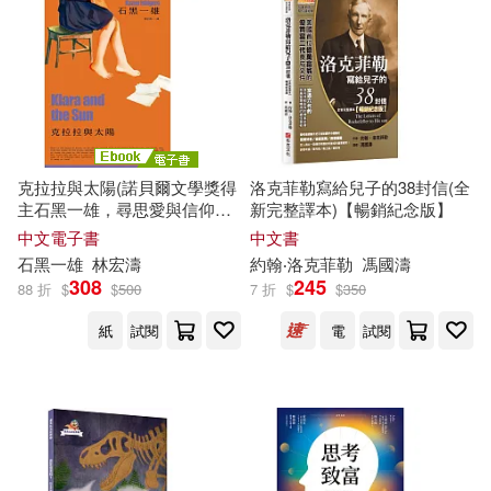
國立臺灣博物館(45)
本週上市新品(159)
Linfair Records Limited(474)
聖經資源中心(45)
護玄(44)
中國社會科學出版社(446)
電子書
(可複選)
(美)埃里克森(42)
科學出版社(428)
克拉拉與太陽(諾貝爾文學獎得
洛克菲勒寫給兒子的38封信(全
適合手機平板閱讀(2337)
博士研究生入學考試輔導用書編審
主石黑一雄，尋思愛與信仰的
新完整譯本)【暢銷紀念版】
委員會(42)
人性未來之旅) (電子書)
中文電子書
中文書
時報出版(419)
適合平板閱讀(1702)
石黑一雄
林宏濤
約翰‧洛克菲勒
馮國濤
鳥山明(38)
（德）尼采(37)
308
245
88 折
$
$
500
7 折
$
$
350
中央編譯出版社(393)
免費電子書(91)
紙
試閱
電
試閱
小牛頓科學教育有限公司編輯團隊
(36)
KADOKAWA(388)
（法）羅曼·羅蘭(36)
其他
(可複選)
悅文社(385)
nao fujiya(35)