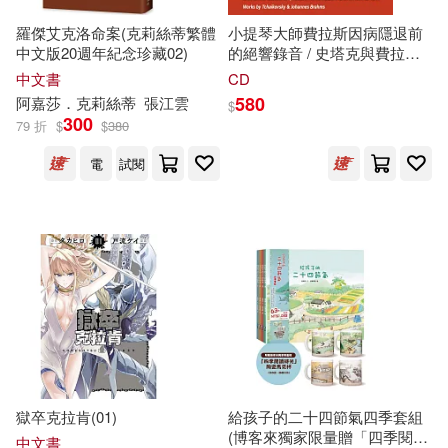
李毓佩(19)
楊照(19)
國立臺灣博物館(140)
羅傑艾克洛命案(克莉絲蒂繁體
小提琴大師費拉斯因病隱退前
中文版20週年紀念珍藏02)
的絕響錄音 / 史塔克與費拉斯
楊耕(19)
的巴黎大師現場(世界首度發
中文書
CD
木馬文化(139)
耕林(139)
行)(Janos Starker & Christian
580
阿嘉莎．克莉絲蒂
張江雲
$
Ferras: Live In Paris 1969 &
300
79 折
$
$
380
（美）威廉·福克納(19)
1978)
中國少年兒童出版社(136)
電
試閱
（美）富蘭克林(19)
臉譜(132)
Supraphon(130)
（英）莎士比亞(19)
三民(127)
三雲譲(18)
吳建豪(18)
上海外語教育出版社(127)
廣州奧飛文化傳播有限公司(18)
現代出版社(127)
獄卒克拉肯(01)
給孩子的二十四節氣四季套組
木崎ちあき(18)
田邊剛(18)
(博客來獨家限量贈「四季閱讀
中文書