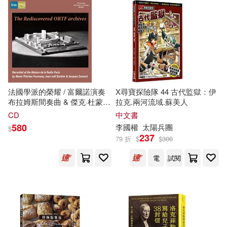
慕客館(73)
（美）彼得·德魯克(13)
Naive Auvidis(72)
（美）洛克菲勒(13)
四川大學出版社(72)
法國學派的榮耀 / 富爾諾演奏
X尋寶探險隊 44 古代監獄：伊
FUN UNION有限公司(12)
布拉姆斯間奏曲 & 傑克·杜蒙演
拉克.兩河流域.蘇美人
春天出版社(72)
奏布拉姆斯小提琴協奏曲(世界
CD
中文書
首度發行)(The Rediscovered
あわむら赤光(12)
580
李國權
太陽兵團
$
OTRF Archives: Marie-
漫遊者文化(72)
Orfeo(71)
237
79 折
$
$
300
Therese Fourneau、Jacques
Dumont & Jean-Joel Barbier)
大友克洋(12)
姚大均(12)
電
試閱
北京燕山出版社(70)
安德魯‧克萊門斯(12)
Belle Ame(68)
山路新(12)
張銀合(12)