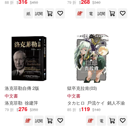
316
268
88 折
$
$
450
79 折
$
$
340
ECM(209)
紙
試閱
電
試閱
EVIL LINE RECORDS(25)
復旦大學出版社(206)
FunHouse師資團隊(25)
上海三聯書店(205)
百瀬祐一郎(25)
ライセンスエージェント(201)
(美)馬克·吐溫(24)
中國計量出版社(200)
佐々大河(24)
洛克菲勒自傳 2版
獄卒克拉肯(03)
電子工業出版社(199)
中文書
中文書
復旦大學當代國外馬克思主義研究
洛克菲勒
徐建萍
タカヒロ
戶流ケイ
銘人不渝
中心(24)
276
119
79 折
$
$
350
85 折
$
$
140
湖南文藝出版社(194)
試閱
電
本書編委會(24)
河合單(24)
東方出版社(189)