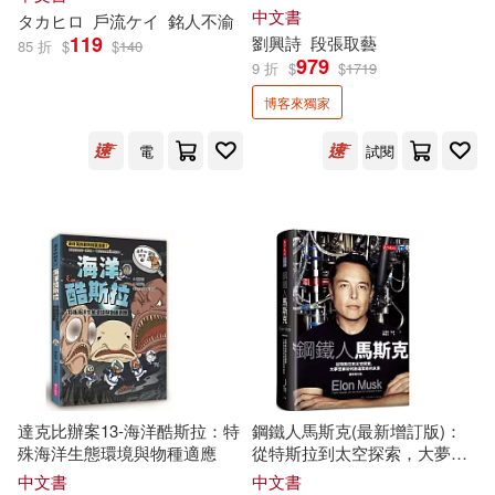
武漢大學出版社(126)
時光」陶瓷馬克杯)
中文書
タカヒロ
戶流ケイ
銘人不渝
119
劉興詩
段張取藝
85 折
$
$
140
硬梨菜(18)
謝鑫(18)
979
9 折
$
$
1719
江蘇人民出版社(126)
博客來獨家
馬場民雄(18)
（加）西頓(18)
上海交通大學出版社(125)
電
試閱
(美)富蘭克林(17)
單霽翔(17)
新蕾出版社(125)
新小牛頓‧少年牛頓 ‧牛頓教科書編
輯群(17)
九州出版社(123)
東野圭吾(17)
楊楊(17)
光明日報出版社(123)
楊鵬(17)
浙江省博物館(17)
ツインクル(122)
達克比辦案13-海洋酷斯拉：特
鋼鐵人馬斯克(最新增訂版)：
殊海洋生態環境與物種適應
從特斯拉到太空探索，大夢想
王培(17)
陳先達(17)
家如何創造驚奇的未來
哈爾濱工業大學出版社(122)
中文書
中文書