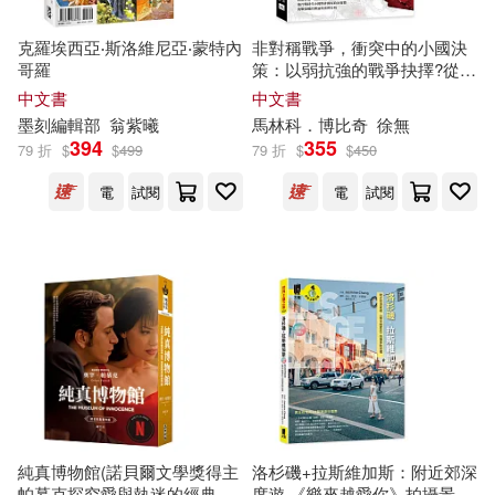
彼得．杜拉克(31)
三田誠(30)
克羅埃西亞‧斯洛維尼亞‧蒙特內
非對稱戰爭，衝突中的小國決
上海譯文出版社(294)
哥羅
策：以弱抗強的戰爭抉擇?從伊
拉克、摩爾多瓦到塞爾維亞，
中文書
中文書
張銀合（主編）(30)
解析後冷戰時代非對稱衝突的
墨刻編輯部
翁紫曦
馬林科．博比奇
徐無
譯林出版社(290)
政治邏輯
394
355
79 折
$
$
499
79 折
$
$
450
中國地圖出版社(29)
電
試閱
電
試閱
ムービック(287)
張小梅(29)
望月淳(29)
外語教學與研究出版社(284)
杜瑩(29)
浦澤直樹(29)
廣西師範大學出版社(267)
美國迪士尼公司(29)
化學工業出版社(265)
TYPE-MOON(28)
台灣東販(260)
純真博物館(諾貝爾文學獎得主
洛杉磯+拉斯維加斯：附近郊深
帕慕克探究愛與執迷的經典作
度遊.《樂來越愛你》拍攝景點