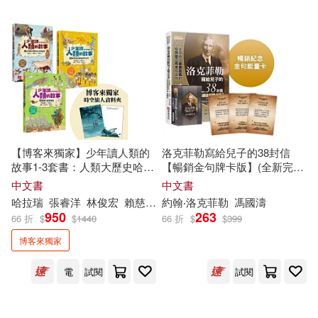
潘小云(24)
熊谷杏子(24)
南京大學出版社(188)
鄭淵潔(24)
(加)布爾喬亞(23)
根華(184)
廣州百田信息科技有限公司(23)
二十一世紀出版社(182)
錢基博(23)
【博客來獨家】少年讀人類的
洛克菲勒寫給兒子的38封信
親子天下(180)
故事1-3套書：人類大歷史哈拉
【暢銷金句牌卡版】(全新完整
瑞給少年的力作，贈時空旅人
譯本)隨書附贈52張「金句能量
中文書
中文書
（美）馬克·布朗(23)
資料夾(培養思辨、國際觀、
卡」
哈拉瑞
張睿洋
林俊宏
賴慈芸
理察．札普拉那．路易
約翰‧洛克菲勒
馮國濤
茲
（Ricard
SDGs意識)
未來出版社(179)
950
263
66 折
$
$
1440
66 折
$
$
399
H.P.洛夫克拉夫特(22)
博客來獨家
環球 Blue Note(179)
電
試閱
試閱
世一編輯部(22)
聯經出版公司(178)