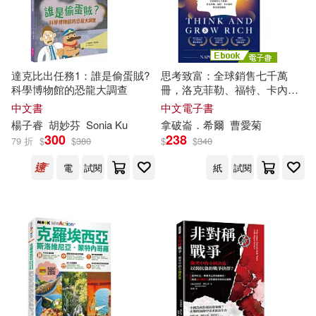
現在可購買商品(38500)
warner music(383)
博士研究生入學考試命題研究組(3
作者/演唱/譯/編/繪(2)
5)
北京大學出版社(381)
達克比出任務1：誰是偷蛋賊?
思考致富：全球銷售七千萬
坦克叔叔(35)
價格
-
科學博物館的恐龍大調查
冊，洛克菲勒、福特、卡內基
文物出版社(371)
範圍
的財富締造機密 (電子書)
中文書
中文電子書
阿拉丁BOOK教育研發組編(35)
楊子睿
胡妙芬
Sonia Ku
拿破崙．希爾
曹愛菊
300
238
中信出版社(350)
79 折
$
$
380
$
$
340
（美）H.P.洛夫克拉夫特(34)
電
試閱
紙
試閱
博樂伯樂(336)
久部綠郎(32)
人民文學出版社(335)
（英）阿加莎·克里斯蒂(32)
上海人民出版社(328)
AKI KONDO(31)
尖端(327)
台灣角川(316)