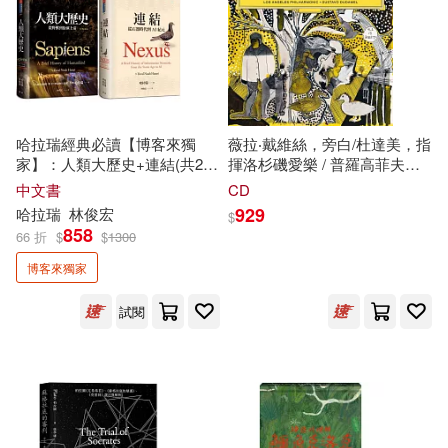
雅洛斯拉夫‧哈謝克(15)
采實文化(99)
雷克．萊爾頓(15)
北方婦女兒童出版社(97)
風車編輯群(15)
哈拉瑞經典必讀【博客來獨
薇拉‧戴維絲，旁白/杜達美，指
浙江少年兒童出版社(96)
家】：人類大歷史+連結(共2
揮洛杉磯愛樂 / 普羅高菲夫：
冊)
彼得與狼 (黑膠)
（法）梅洛-龐蒂(15)
中文書
CD
江蘇美術出版社(94)
929
哈拉瑞
林俊宏
$
858
66 折
$
$
1300
（美）博恩·崔西(15)
知識產權出版社(94)
博客來獨家
（美）尼古拉·特斯拉(15)
試閱
Capriccio(91)
Aparte(90)
（英）喬爾德(15)
北京出版社(90)
(美)弗蘭克·鮑姆(14)