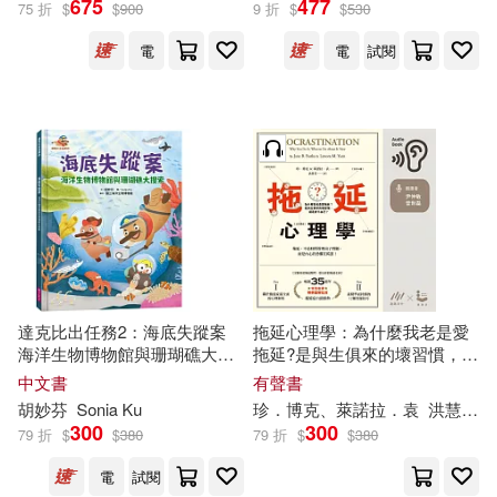
675
477
75 折
$
$
900
9 折
$
$
530
電
電
試閱
保健(610)
設計文具(5023)
根華編輯部(184)
展開
無印良品(211)
星巴克(495)
手塚治虫(125)
出版社
(可複選)
深圳市騰訊計算機系統有限公司(10
日用清潔(304)
3)
SONY MUSIC(1347)
休閒生活(1196)
（美）馬克·吐溫(98)
Universal(1221)
東立(878)
婦幼生活(1974)
望月いく(96)
紅月りと。(96)
達克比出任務2：海底失蹤案
拖延心理學：為什麼我老是愛
海洋生物博物館與珊瑚礁大搜
拖延?是與生俱來的壞習慣，還
人民出版社(762)
展開
索
是身不由己? (有聲書)
中文書
有聲書
餐廚生活(2411)
加藤元浩(86)
胡妙芬
Sonia Ku
珍．
博克
、萊諾拉．袁
洪慧芳
Warner Classics(713)
300
300
79 折
$
$
380
79 折
$
$
380
配送方式
(可複選)
電子票證(186)
（古希臘）柏拉圖(77)
電
試閱
Deutsche Grammophon(702)