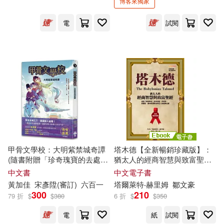
博客來獨家
山本康人(16)
江蘇鳳凰文藝出版社(119)
電
試閱
張泉（主編）(16)
上海古籍出版社(117)
德國合一弟兄會(16)
中國建築工業出版社(116)
恵広史(16)
支倉凍砂(16)
得利影視(116)
故宮博物院編(16)
朴松二(16)
馬可孛羅(116)
甲骨文學校：大明紫禁城奇譚
塔木德【全新暢銷珍藏版】：
楓飄雪(16)
(隨書附贈「珍奇瑰寶的去處
猶太人的經商智慧與致富聖經
布克文化(115)
コスパ(114)
──故宮博物院」
拉
頁海報)
(成就了愛因斯坦、洛克菲勒、
中文書
中文電子書
巴菲特、索羅斯、葛林斯潘等
深圳市騰訊計算機系統有限公司著
黃加佳
宋彥陞(審訂)
六百一
塔爾萊特‧赫里姆
鄒文豪
世界巨人的經典名著) (電子書)
(16)
300
210
天地出版社(114)
79 折
$
$
380
6 折
$
$
350
電
紙
試閱
王傑（主編）(16)