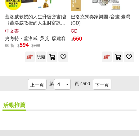
親子天下(12)
陳克華(12)
安徽美術出版社(66)
蓋洛威教授的人生升級套書(含
巴洛克獨奏家樂團 /音畫.臺灣
《蓋洛威教授的人生財富課》+
(CD)
陳漢玲(12)
陽光三采(12)
《蓋洛威教授的人生經濟學》+
中文書
CD
小熊出版(66)
【普通人的24個致富常識】特
550
史考特・蓋洛威
吳芠
廖建容
$
典
拉
頁)
霍華‧菲力普‧洛夫克萊夫特(12)
594
66 折
$
$
900
百花洲文藝出版社(66)
試閱
高浜寛(12)
經濟管理出版社(66)
（俄羅斯）陀思妥耶夫斯基(12)
第
頁 ⁄
500
上一頁
下一頁
Key-th(65)
光田(65)
（埃及）艾哈邁德·愛敏(12)
活動推薦
四川少年兒童出版社(65)
（法）瑪格麗特·杜拉斯(12)
大連理工大學出版社(65)
重新設定
確認
（英）柯南·道爾(12)