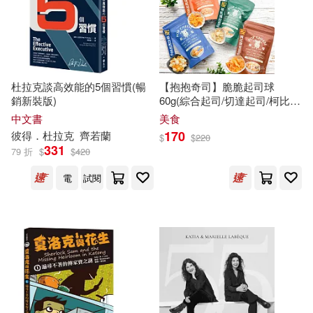
北京聯合出版公司(165)
梁莉娟，張秀峰（主編）(21)
紫禁城出版社(165)
洛夫(21)
矢吹健太朗(21)
杜拉克談高效能的5個習慣(暢
【抱抱奇司】脆脆起司球
華夏出版社(165)
銷新裝版)
60g(綜合起司/切達起司/柯比傑
克/莫札瑞拉) -綜合起司
中文書
美食
詹文明(21)
世界圖書出版公司北京公司(162)
170
彼得．杜拉克
齊若蘭
$
$
220
331
79 折
$
$
420
（俄羅斯）克雷洛夫(21)
滾石(162)
彗智(160)
電
試閱
（奧）克里斯蒂娜·涅斯特林格(21)
Chandos(159)
（美）弗拉基米爾·納博科夫(21)
高等教育出版社(159)
廣東奧飛動漫文化股份有限公司(2
0)
Ingram(155)