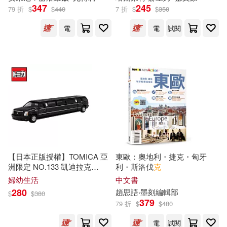
陝西師範大學出版社(79)
斯潘等世界巨人的經典名著)
347
245
79 折
$
$
440
7 折
$
$
350
中山七里(13)
亞凰(13)
電
電
試閱
イーディス(78)
晨星(78)
傅佩榮(13)
周玉(13)
Membran(77)
Ondine(77)
基礎阿拉伯語教學大綱研訂組 等(1
3)
Challenge(76)
奧飛娛樂(13)
李盟(13)
浙江人民美術出版社(76)
樊落(13)
浙江工商大學出版社(76)
【日本正版授權】TOMICA 亞
東歐：奧地利・捷克・匈牙
洲限定 NO.133 凱迪拉克
利・斯洛伐
克
洛陽市文物考古研究院(13)
ESCALADE 美國通用汽車 休
婦幼生活
中文書
浙江文藝出版社(76)
旅車 玩具車 長盒 多美小汽車
280
趙思語‧墨刻編輯部
$
$
380
379
79 折
$
$
480
白文煜（主編）(13)
Audite(75)
電
試閱