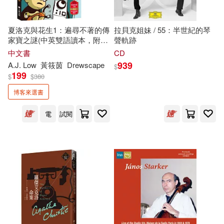
故宮博物館(20)
笑江南(20)
新星出版社(155)
夏洛克與花生1：遍尋不著的傳
拉貝克姐妹 / 55：半世紀的琴
家寶之謎(中英雙語讀本，附英
聲軌跡
袁博(20)
語有聲小說QR Code)
中文書
CD
吉林出版集團有限責任公司(151)
939
A.J. Low
黃筱茵
Drewscape
$
199
阿拉丁BOOK教育研發組(20)
$
$
380
天津人民出版社(149)
博客來選書
吳慶芳(19)
電
試閱
上揚(147)
重慶出版社(146)
國立歷史博物館編輯委員會(19)
三采(145)
EuroArts(143)
崔鍾雷(19)
平坂読(19)
シンクイノベーション(141)
彭緒洛(19)
杉本ふぁりな(19)
皇冠(141)