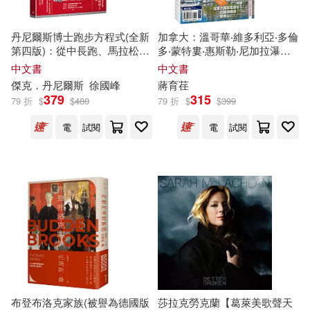
全民熙(14)
劉燁(14)
中國經濟出版社(86)
丹尼爾斯博士跑步方程式(全新
加拿大：溫哥華‧維多利亞‧多倫
第四版)：從中長跑、馬拉松、
多‧蒙特婁‧惠斯勒‧尼加拉瀑布‧
北京市文物局(14)
哈拉瑞(14)
越野跑、超馬到鐵人三項，全
渥太華‧魁北克市
中文書
中文書
南海出版公司(86)
球最佳跑步教練的訓練全指南
傑克．丹尼爾斯
徐國峰
蔣育荏
379
315
大熊由護(14)
張一兵(14)
79 折
$
$
480
79 折
$
$
399
廣東人民出版社(86)
電
試閱
電
試閱
恵ノ島すず(14)
李國權(14)
長江文藝出版社(86)
田畑由秋(14)
程琳(14)
中國紡織出版社(84)
野人(84)
蘇州博物館(14)
中國地圖出版社(83)
風車編輯部(14)
三日月(82)
布登布洛克家族(被譽為德國版
莎拉克勞克蘭【葛萊美歌聲天