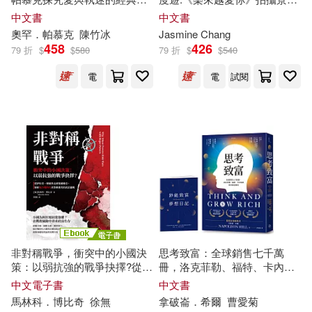
博士研究生入學英語考試命題研究
品●影視書衣版)
巡禮(最新版)
組(28)
中文書
中文書
浙江大學出版社(248)
奧罕．帕慕克
陳竹冰
Jasmine Chang
458
426
墨刻編輯部(28)
黃詩茹(28)
79 折
$
$
580
79 折
$
$
540
華東師範大學出版社(244)
電
電
試閱
上海博物館(27)
王經勝(27)
アルマビアンカ(239)
馬克．吐溫(27)
清華大學出版社(237)
（英）威廉·莎士比亞(27)
江蘇文藝出版社(235)
柏拉圖(26)
桃森三好(26)
崧燁文化(231)
BIS(226)
非對稱戰爭，衝突中的小國決
思考致富：全球銷售七千萬
雷克‧萊爾頓(26)
策：以弱抗強的戰爭抉擇?從伊
冊，洛克菲勒、福特、卡內基
商周出版(225)
麥田(220)
拉克、摩爾多瓦到塞爾維亞，
的財富締造機密【首刷版限量
中文電子書
中文書
解析後冷戰時代非對稱衝突的
贈「鈔能致富夢想日記」】
馬林科．博比奇
徐無
拿破崙．希爾
曹愛菊
（愛爾蘭）薩繆爾·貝克特(26)
政治邏輯 (電子書)