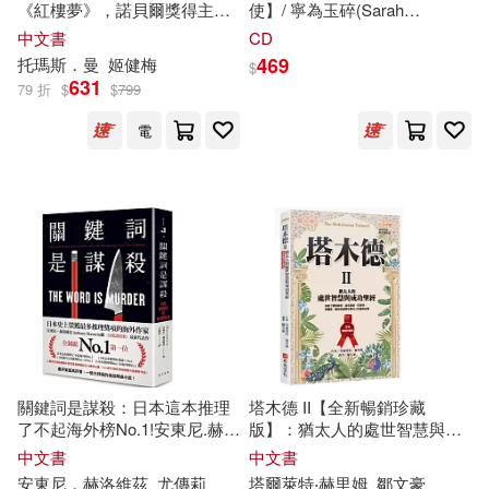
（俄）克雷洛夫(14)
《紅樓夢》，諾貝爾獎得主托
使】/ 寧為玉碎(Sarah
上海書畫出版社(81)
瑪斯.曼奠定文壇地位之作、最
McLachlan / Better Broken)
中文書
CD
偉大的家族史小說)
469
托瑪斯．曼
姬健梅
（德）莫塞伊克(14)
$
631
79 折
$
$
799
中國青年出版社(81)
電
（美）埃瑞克·維內爾(14)
天下雜誌(81)
（美）貝蒂·史密斯(14)
江西美術出版社(81)
（荷）馬克斯·維爾修思(14)
黃山書社(81)
大塊文化(79)
(美)盧卡(13)
東方出版中心(79)
Insight Editions(13)
關鍵詞是謀殺：日本這本推理
塔木德 II【全新暢銷珍藏
環球-DECCA(79)
了不起海外榜No.1!安東尼.赫洛
版】：猶太人的處世智慧與成
維茲繼《喜鵲謀殺案》最新代
功聖經(成就了愛因斯坦、洛克
中文書
中文書
サイトウアユム(13)
表作
菲勒、巴菲特、索羅斯、葛林
安東尼．赫洛維茲
尤傳莉
塔爾萊特‧赫里姆
鄒文豪