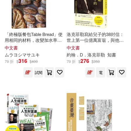
吉林美術出版社(68)
彼得‧杜拉克(12)
華東理工大學出版社(68)
愛拼益智產品教育研發組(12)
「終極版餐包Table Bread」使
洛克菲勒寫給兒子的38封信：
エンスカイ(67)
用相同的材料，改變加水率
世上第一位億萬富翁，與他富
50%~90%，小圓麵包、貝果、
過七代的財富奧祕
李秀艷(12)
林硯俞(12)
中文書
中文書
佛卡夏、洛斯提克…百吃不厭
中國友誼出版公司(67)
ムラヨシマサユキ
約翰．D．洛克菲勒
知書
的必學餐包都能輕鬆製作!
316
276
79 折
$
$
400
79 折
$
$
350
環球卓越醫學考博命題研究中心(1
2)
心靈工坊(67)
試閱
電
碰碰俺爺(12)
管家琪(12)
萬卷出版公司(67)
約翰．哈威(12)
ホビーストック(66)
繽紛外語編輯小組(12)
上海人民美術出版社(66)