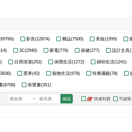
69760)
影音(12874)
雜誌(7500)
美妝(1999)
14)
3C(2940)
家電(776)
保健(277)
設計文具(1
)
日用清潔(252)
休閒生活(1272)
婦幼生活(1241)
836)
票券(42)
寵物生活(978)
玲廊滿藝(78)
(8708)
有聲書(351)
快速到貨
可超取
~
確認