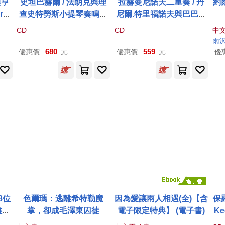
與亨
史坦巴赫爾 / 法朗克與理
拉赫曼尼諾夫二重奏 / 丹
約爾
ab
查史特勞斯小提琴奏鳴曲
尼爾.特里福諾夫與巴巴揚
tten
(Arabella Steinbacher / F
/ 鋼琴 (2CD)(Rachmanin
CD
CD
中
Con
ranck & R. Strauss: Violi
off For Two / Daniil Trifo
雨
d))
n Sonatas (SACD Hybri
nov, Sergei Babayan (2
680
559
優惠價:
元
優惠價:
元
優
d))
CD))
8位
色爾瑪：逃離希特勒魔
因為愛讓兩人相遇(全)【含
保
維：
掌，卻成毛澤東囚徒
電子限定特典】 (電子書)
Ke
因斯
au