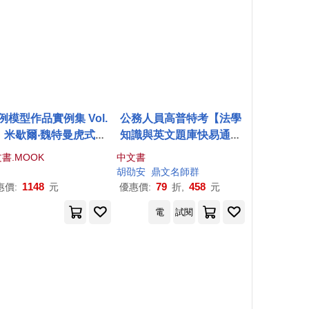
例模型作品實例集 Vol.
公務人員高普特考【法學
：米歇爾‧魏特曼虎式戰
知識與英文題庫快易通】
車
(名師親授應考密技.最新年
書.MOOK
中文書
度國考詳解)(16版)
胡劭安
鼎文名師群
1148
79
458
惠價:
元
優惠價:
折,
元
電
試閱