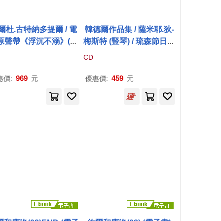
爾杜.古特納多提爾 / 電
韓德爾作品集 / 薩米耶.狄-
原聲帶《浮沉不溺》(黑
梅斯特 (豎琴) / 琉森節日弦
O.S.T. : Without Sinki
樂團(Händel / Xavier de
CD
 / Hildur Guðnadóttir
Maistre / Festival Strings
(LP))
Lucerne)
969
459
惠價:
元
優惠價:
元