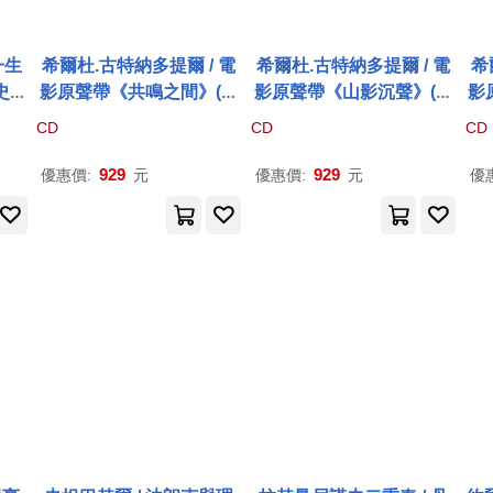
一生
希爾杜.古特納多提爾 / 電
希爾杜.古特納多提爾 / 電
希
史懷
影原聲帶《共鳴之間》(黑
影原聲帶《山影沉聲》(黑
影
鋼琴
膠)(O.S.T. : Saman / Hild
膠)(O.S.T. : Mount A / Hil
膠)(
CD
CD
CD
ic
ur Guðnadóttir (LP))
dur Guðnadóttir (LP))
ng
zer
929
929
優惠價:
元
優惠價:
元
優
szt
ert