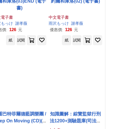
和庫洛(03)END (電子
約爾和庫洛(02) (電子書)
書)
文電子書
中文電子書
沢もっけ
謝孝薇
雨沢もっけ
謝孝薇
126
126
惠價:
元
優惠價:
元
紙
試閱
紙
試閱
羅巴特菲爾德藍調樂團 /
知識圖解：綜覽監獄行刑
ep On Moving (CD)(P
法1200+測驗題庫(司法特
l Butterfield Blues Ba
考、各類相關考試適用)