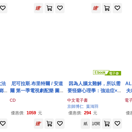
SEPHS LEGENDE - SY
on】(2LP))
澤
MPHONIC FRAGMENT /
Paavo Järvi & NHK Sym
phony Orchestra)
大法
尼可拉斯.布里特爾 / 安道
因為人腦太難解，所以需
A
鄉
爾 第一季電視劇配樂 圖膠
要怪癖心理學：強迫症×特
夫
】
(Nicholas Britell / Music f
殊愛戀×人格障礙×不良嗜
CD
中文電子書
電
rom Andor: Season 1 Pi
好×殘酷實驗，生活中耳熟
京師博仁
葉鴻羽
cture Disc)
能詳的怪異行為，可能自
1059
294
優惠價:
元
優惠價:
元
優
己也是其中一員! (電子書)
紙
試閱