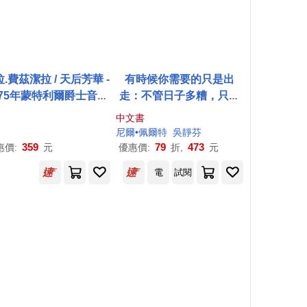
.費茲潔拉 / 天后芳華 -
有時候你需要的只是出
975年蒙特利爾爵士音樂
走：不管日子多糟，只要
傳奇現場【絕版重生神
踩下油門，感覺就好多了
中文書
典藏盤】(Ella Fitzger
(傳奇搖滾樂團Rush鼓手
尼爾•佩爾特
吳靜芬
 / At the Montreux Jaz
尼爾˙佩爾特用騎行對抗心
359
79
473
惠價:
元
優惠價:
折,
元
z Festival 1975)
理崩潰的重生之旅)
電
試閱