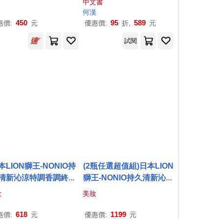
中文書
 / Keep On Moving (C
何漢
D))
450
95
589
惠價:
元
優惠價:
折,
元
試閱
本LION獅王-NONIO持
(2瓶任選超值組)日本LION
清新沁涼特調香調終結
獅王-NONIO持久清新沁涼
氣漱口水600ml/瓶(薄荷
特調香調終結口氣漱口水6
妝
美妝
感因子長效淨味潔口液,
00ml/瓶(薄荷涼感因子長
黃垢潔齒水,恢復牙齒光
效淨味潔口液,除黃垢潔齒
618
1199
惠價:
元
優惠價:
元