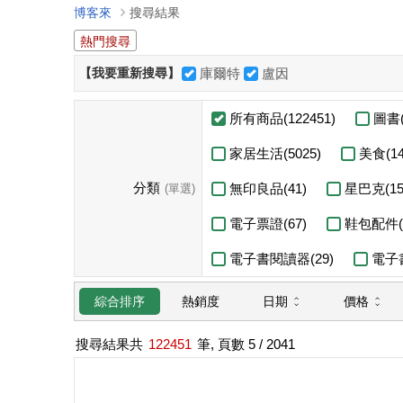
博客來
搜尋結果
熱門搜尋
【我要重新搜尋】
庫爾特
盧因
所有商品(122451)
圖書(
家居生活(5025)
美食(14
分類
無印良品(41)
星巴克(15
(單選)
電子票證(67)
鞋包配件(3
電子書閱讀器(29)
電子書
日期
價格
綜合排序
熱銷度
搜尋結果共
122451
筆, 頁數
5
/ 2041