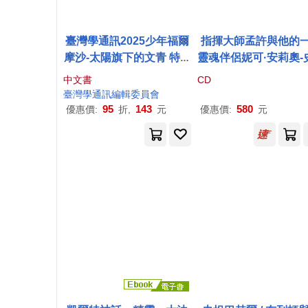
臺灣學通訊2025少年福爾
指揮大師孟許與他的
摩沙-太陽旗下的文青 特刊
靈魂伴侶妮可·安莉奧-
六號
哲 / 李斯特與拉威爾
中文書
CD
協奏曲(世界首度發行)(N
臺灣學通訊編輯委員會
ole Henriot-Schweit
95
143
580
優惠價:
折,
元
優惠價:
元
& Charles Munch / Li
& Ravel Piano Conc
o)