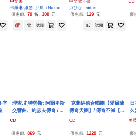
中文書
中文電子書
CD
出屬
nd
卡羅琳·維瑟
那瓜（Nakao Eki Pacidal）
点ひな
midori
79
300
129
優惠價:
折,
元
優惠價:
元
優
電
試閱
紙
試閱
‧辛
理查.史特勞斯: 阿爾卑斯
克蘭納德合唱團【愛爾蘭
日
拉
交響曲、約瑟夫傳奇 / 帕
傳奇天團】/ 傳奇不滅【40
久
佛.賈維&NHK交響樂團(RI
周年雙黑膠限量
特
仕典藏
口
CD
CD
美
CHARD STRAUSS: AN
版】(Clannad / Legend
涼
ALPINE SYMPHONY: JO
【40th Anniversary Editi
除
869
1229
優惠價:
元
優惠價:
元
優