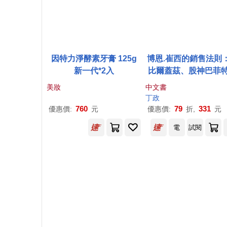
因特力淨酵素牙膏 125g
博恩.崔西的銷售法則
新一代*2入
比爾蓋茲、股神巴菲
傑克.威爾許奉行的商
美妝
中文書
律
丁政
760
79
331
優惠價:
元
優惠價:
折,
元
電
試閱