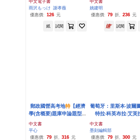
中文電子書
中文書
坦……你也可以培養
雨沢もっけ
謝孝薇
姚建明
於自己的天才思考
126
79
236
優惠價:
元
優惠價:
折,
元
紙
試閱
試閱
郵政國營高考地
特
【經濟
葡萄牙：里斯本‧波爾圖
學(含概要)題庫申論題型完
特拉‧科英布拉‧艾芙
全攻略】(百大試題精解.歷
中文書
中文書
屆試題完善)(7版)
平心
墨刻編輯部
79
316
79
300
優惠價:
折,
元
優惠價:
折,
元