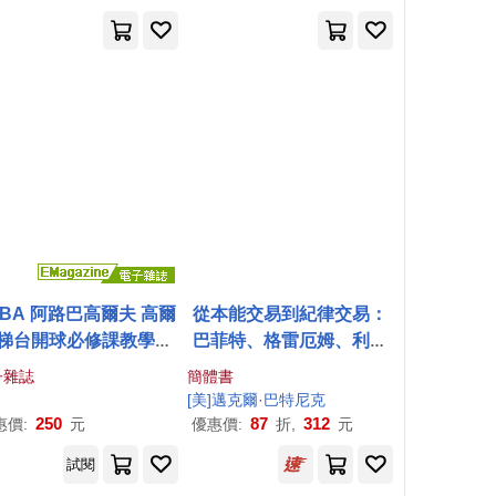
淨化口腔異味) 晶燦亮白
水,恢復牙齒光澤淨化口腔
(銀)
異味) 晶燦亮白(銀)*2瓶
LBA 阿路巴高爾夫 高爾
從本能交易到紀律交易：
梯台開球必修課教學特
巴菲特、格雷厄姆、利弗
刊 (電子雜誌)
莫爾等16位投資大師敗中
子雜誌
簡體書
求勝的秘密
[美]邁克爾·巴特尼克
250
87
312
惠價:
元
優惠價:
折,
元
試閱