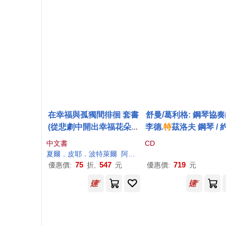
在幸福與孤獨間徘徊 套書
舒曼/葛利格: 鋼琴協奏曲
(從悲劇中開出幸福花朵的
李德.
特
茲洛夫 鋼琴 / 
人生智慧：叔本華+巴黎的
艾略
特
.賈第納爵士 指揮
中文書
CD
憂鬱：波特萊爾)
盧森堡愛樂管弦樂團(S
夏爾．皮耶．波特萊爾
阿圖爾．叔本華
木云
林求是
胡
umann, Grieg: Piano
75
547
719
優惠價:
折,
元
優惠價:
元
ncertos / Reed Tetzlo
Sir John Eliot Gardin