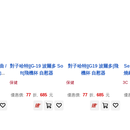
 /
對子哈特||G-19 波爾多 So
對子哈特||G19 波爾多|飛
Se
約翰.
ft|飛機杯 自慰器
機杯 自慰器
燒
 /
單
保健
保健
3C
ch
小躍
 Co
77
685
77
685
優惠價:
折,
元
優惠價:
折,
元
優
ff,
er)