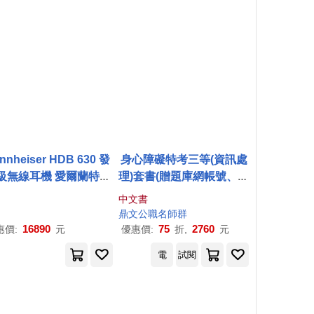
nnheiser HDB 630 發
身心障礙特考三等(資訊處
級無線耳機 愛爾蘭特製
理)套書(贈題庫網帳號、雲
體 自適應主動降噪 公司
端課程)
中文書
貨保固2年
鼎文公職名師群
16890
75
2760
惠價:
元
優惠價:
折,
元
電
試閱