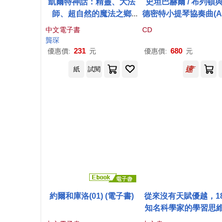
凱爾特神話：精靈、大法
史坦巴赫爾 / 布列頓
師、超自然的魔法之鄉
德密特小提琴協奏曲(Ar
【世界神話系列1】 (電子
ella Steinbacher / Bri
中文電子書
CD
書)
& Hindemith: Violin 
龔琛
certos (SACD Hybri
231
680
優惠價:
元
優惠價:
元
紙
試閱
約爾和庫洛(01) (電子書)
從來沒有天賦優越，1
知名科學家的學習思
笛卡爾、達爾文、愛