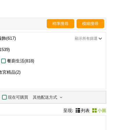
精準搜尋
模糊搜尋
服飾(617)
顯示所有篩選
539)
餐廚生活(818)
故宮精品(2)
其他配送方式
現在可購買
呈現:
列表
小圖