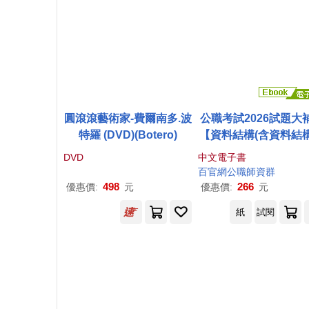
圓滾滾藝術家-費爾南多.波
公職考試2026試題大
特羅 (DVD)(Botero)
【資料結構(含資料結
資料
庫
及資料探勘)】(1
DVD
中文電子書
~114年試題)(申論題型
百官網公職師資群
用三等/高考、關務、
498
266
優惠價:
元
優惠價:
元
特考、技師考試](CK5
紙
試閱
3) (電子書)