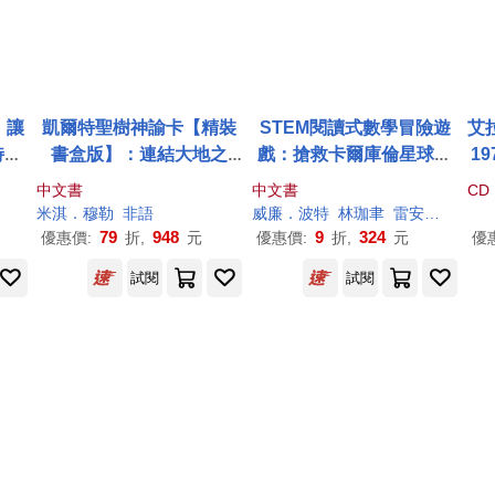
：讓
凱爾特聖樹神諭卡【精裝
STEM閱讀式數學冒險遊
艾拉
特、
書盒版】：連結大地之
戲：搶救卡爾庫倫星球危
1
業定
靈，歐甘樹文的魔法力量
機
節
中文書
中文書
CD
(25張牌卡+解說手冊+絨布
回復
米淇．穆勒
非語
威廉．波特
林珈聿
雷安．維埃拉
束口袋)
ald
79
948
9
324
優惠價:
折,
元
優惠價:
折,
元
優
試閱
試閱