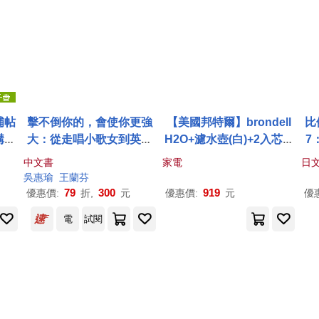
補帖
擊不倒你的，會使你更強
【美國邦特爾】brondell
比
構與
大：從走唱小歌女到英特
H2O+濾水壺(白)+2入芯(1
7
06
爾總經理，吳惠瑜把逆境
壺2芯) 白色
中文書
家電
日文
)[適
活成喜劇的人生哲學
吳惠瑜
王蘭芬
地方
79
300
919
優惠價:
折,
元
優惠價:
元
優
21
電
試閱