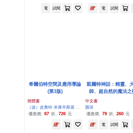
電
試閱
電
試閱
希爾伯特空間及應用導論
凱爾特神話：精靈、
(第3版)
師、超自然的魔法之
【世界神話系列1
簡體書
中文書
（波）皮奧特·米庫辛斯基
（美）洛肯納斯·德布納斯
龔琛
87
726
79
260
優惠價:
折,
元
優惠價:
折,
元
電
試閱