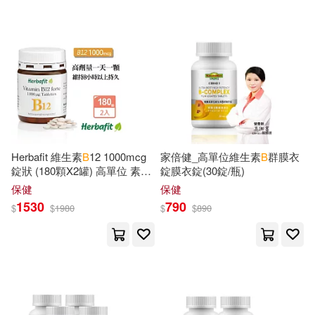
Notizbucher(390)
Addison-Wesley(189)
Parker(378)
Stephen B.(377)
McGraw-Hill(188)
Holman Bible Publishers (COR)(37
6)
Edward Elgar Pub(185)
William(371)
Maria(369)
Random House Inc(184)
Herbafit 維生素
B
12 1000mcg
家倍健_高單位維生素
B
群膜衣
錠狀 (180顆X2罐) 高單位 素食
錠膜衣錠(30錠/瓶)
White(368)
Daniels(365)
者必備 長效穩定吸收
保健
保健
Brilliant Classics(183)
1530
790
$
$
1980
$
$
890
Orr(361)
Hanna(360)
Tyndale House Pub(182)
Davis(359)
Cambridge Univ Pr(176)
Schroter B. Eng(351)