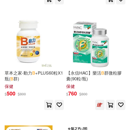
Mike(141)
Bailey(140)
Paul & Co Pub Consortium(48)
Kelly(140)
Singh(138)
Globe Pequot Pr(47)
Walter B.(138)
Birthday(137)
Stylus Pub Llc(47)
V. B.(137)
Jack B.(136)
科學出版社(47)
草本之家-動力
B
+PLUS
60粒X1
【永信HAC】樂活
B
群微粒膠
Cook(135)
Dennis B.(134)
瓶(
B
群)
囊(90粒/瓶)
B & H Academic(46)
保健
保健
500
760
Dick (NRT)(133)
$
$
800
$
$
800
Booksurge Llc(46)
東華(46)
Eric B.(133)
Heather B.(133)
華東師範大學出版社(46)
Linda B.(132)
Collard(131)