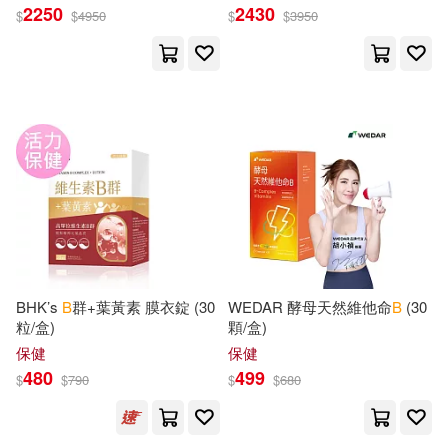
S.(174)
Young(174)
酸-原 德國百年草本
2250
2430
$
$
4950
$
$
3950
ベルハウス(63)
Carroll(173)
A.(172)
Pomegranate(62)
Barbara(171)
Mason(171)
Scholastic Paperbacks(62)
Axelrod(170)
Cooney(170)
台灣角川(62)
Kennedy(170)
Intl Specialized Book Service Inc(6
0)
BHK’s
B
群+葉黃素 膜衣錠 (30
WEDAR 酵母天然維他命
B
(30
根華編輯部(170)
Carter(169)
粒/盒)
顆/盒)
B T Batsford Ltd(59)
保健
保健
Journal(168)
Lewis B.(168)
480
499
$
$
790
$
$
680
Bärenreiter(59)
William E.(168)
Farjeon(167)