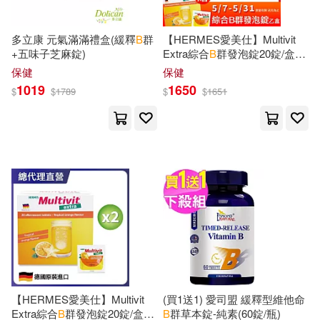
Publications(329)
Natl Book Network(150)
多立康 元氣滿滿禮盒(緩釋
B
群
【HERMES愛美仕】Multivit
+五味子芝麻錠)
Extra綜合
B
群發泡錠20錠/盒
Arthur B.(328)
B. a.(328)
X3(熱帶水果口味/無糖)
保健
保健
滾石(141)
1019
1650
$
$
1789
$
$
1651
B. H.(327)
Collins(327)
Edwin Mellen Pr(139)
B. D.(326)
Martin(326)
I B Tauris & Co Ltd(135)
B. S.(324)
Susan B.(319)
Taylor & Francis(132)
George(318)
Lewis(316)
Harlequin Books(129)
Christie(313)
Roberts(312)
華泰文化(126)
【HERMES愛美仕】Multivit
(買1送1) 愛司盟 緩釋型維他命
Extra綜合
B
群發泡錠20錠/盒
B
群草本錠-純素(60錠/瓶)