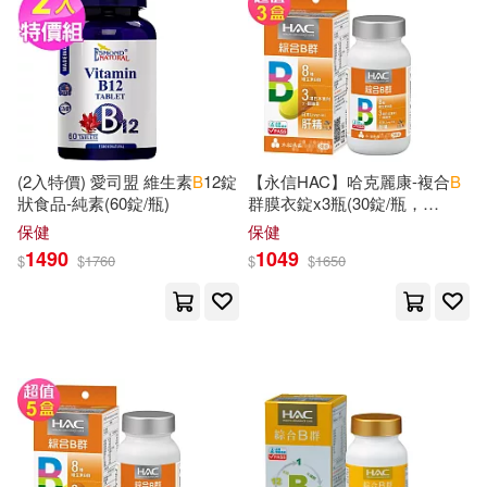
B. F.(251)
Harris(251)
Rowman & Littlefield Pub Inc(108)
B. W.(248)
Robinson(248)
Kendall Hunt Pub Co(105)
Christopher B.(244)
(2入特價) 愛司盟 維生素
B
12錠
【永信HAC】哈克麗康-複合
B
St Martins Pr(105)
尖端(104)
狀食品-純素(60錠/瓶)
群膜衣錠x3瓶(30錠/瓶，
2026/09/30到期)-5倍濃縮日本
Alexander(241)
P. B.(240)
保健
保健
肝精
相信音樂(104)
1490
1049
$
$
1760
$
$
1650
B. N.(239)
Edwards(239)
Aspen Pub(102)
B. P.(238)
B. T.(238)
電子工業出版社(101)
Fritz(237)
Campbell(234)
Author Solutions(100)