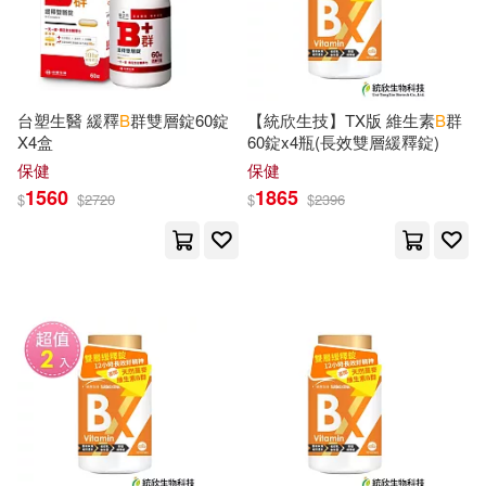
Motorbooks Intl(73)
Walker(193)
Cohen(192)
Replica Books(72)
Richards(189)
Albert B.(188)
台塑生醫 緩釋
B
群雙層錠60錠
【統欣生技】TX版 維生素
B
群
Teachers Pet Pubns Inc(71)
X4盒
60錠x4瓶(長效雙層緩釋錠)
保健
保健
Andrew B.(187)
1560
1865
$
$
2720
$
$
2396
Sterling Pub Co Inc(70)
Douglas B.(187)
Mark(187)
Ingram Pub Services(69)
N. B.(187)
Roger B.(187)
Palgrave Macmillan(68)
Friedman(186)
Rice(185)
映象國際多媒體(68)
Turner(184)
Antje(183)
Facts on File(67)