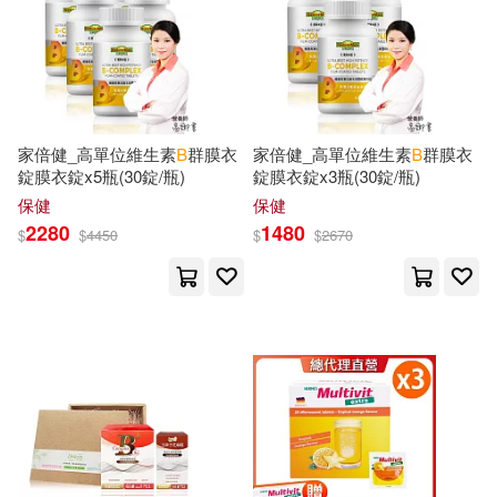
位佳(173)
Tamra B.(351)
ライセンスエージェント(172)
Anonymous(343)
根華(170)
家倍健_高單位維生素
B
群膜衣
家倍健_高單位維生素
B
群膜衣
錠膜衣錠x5瓶(30錠/瓶)
錠膜衣錠x3瓶(30錠/瓶)
Thompson(343)
Shelly(342)
保健
保健
外語教學與研究出版社(167)
2280
1480
$
$
4450
$
$
2670
Witt B. Eng(338)
Allen(336)
東立(167)
Simon(336)
Lee(335)
Hal Leonard Corp(154)
Robert(335)
T. B.(331)
Thomson Learning(152)
There Is No Planet B.(330)
Brilliance Audio(151)