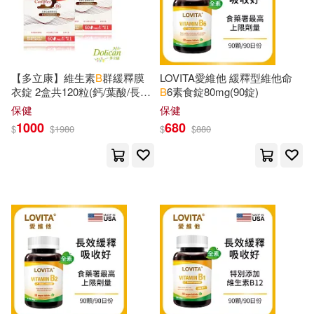
C. B.(599)
H. B.(598)
本週上市新品(108)
愛貝克思(507)
Miller(590)
B. R.(587)
Oxford Univ Pr(399)
電子書
【多立康】維生素
B
群緩釋膜
LOVITA愛維他 緩釋型維他命
(可複選)
衣錠 2盒共120粒(鈣/葉酸/長效
B
6素食錠80mg(90錠)
Ph.D.(587)
B. L.(564)
吸收)
B & H Espanol(395)
保健
保健
適合手機平板閱讀(157)
1000
680
$
$
1980
$
$
880
Thomas(561)
James(544)
Prentice Hall(366)
適合平板閱讀(378)
Jones(540)
Charles B.(522)
Bt Bound(353)
免費電子書(3)
Moore(520)
Williams(517)
Course Technology Ptr(352)
B. C.(513)
Notebooks(511)
其他
(可複選)
Createspace Independent Pub(35
2)
Paul B.(511)
Johnson(507)