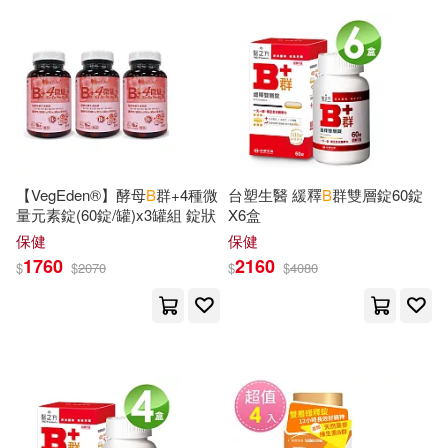
J.(201)
Meyer(201)
Bärenreiter-Verlag(76)
Terminplaner(199)
中國人民大學出版社(76)
Klingel(196)
LaHaye(196)
Trans Tech Pubn(75)
Multiple Contributors(196)
【VegEden®】酵母
B
群+4種微
台塑生醫 緩釋
B
群雙層錠60錠
Xlibris Corp(75)
量元素錠(60錠/罐)x3罐組 錠狀
X6盒
保健
保健
Steven B.(196)
1760
2160
$
$
2070
$
$
4080
B De Books(74)
Caroline B.(195)
David Brown Book Co(74)
Cynthia Fitterer/ Noyed(195)
Midpoint Trade Books Inc(74)
Chris(194)
Hall(194)