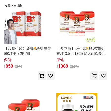
可超商取貨(182146)
電子書閱讀器(2)
電子書(535)
Michael B.(754)
W B Saunders Co(1133)
可海外宅配(181181)
有聲書(8)
George B.(743)
M.(739)
Lightning Source Inc(903)
可港澳店取(162209)
W. B.(727)
D. B.(721)
Universal(852)
【台塑生醫】緩釋
B
群雙層錠
【多立康】維生素
B
群緩釋膜
可新加坡店取(161233)
(60錠/瓶) 2瓶/組
衣錠 3盒共180粒(鈣/葉酸/長效
Jr.(708)
John(700)
吸收)
SONY MUSIC(709)
保健
保健
可菲律賓店取(162656)
850
1388
$
$
976
$
$
2970
Bower(661)
M.D.(660)
Pearson College Div(595)
R. B.(657)
Mary B.(646)
上市日期
(可複選)
Nova Science Pub Inc(569)
Not Available (NA)(645)
一個月內上市新品(1173)
John Wiley & Sons Inc(512)