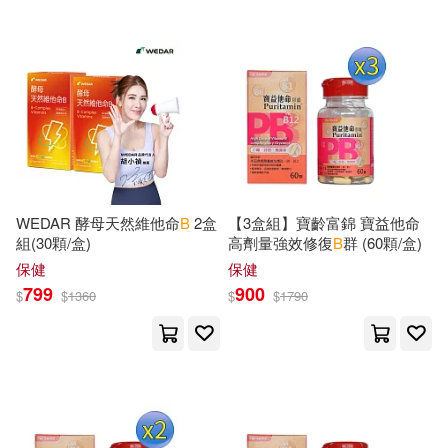
Pub Group West(59)
Tim F./ Jenkins(167)
Penguin USA(58)
Davidson(166)
Johns Hopkins Univ Pr(56)
Morrison(166)
Perseus Books Group(56)
WEDAR 酵母天然維他命
B
2盒
【3盒組】寶齡富錦 寶益他命
Wheatley(166)
Ann B.(165)
組(30顆/盒)
高劑量強效修復
B
群 (60顆/盒)
清華大學出版社(56)
保健
保健
Bury(164)
Larson(162)
799
900
$
$
1360
$
$
1790
Houghton Mifflin(55)
Alan B.(161)
Rose(161)
Princeton Univ Pr(55)
Elizabeth B.(160)
Routledge(55)