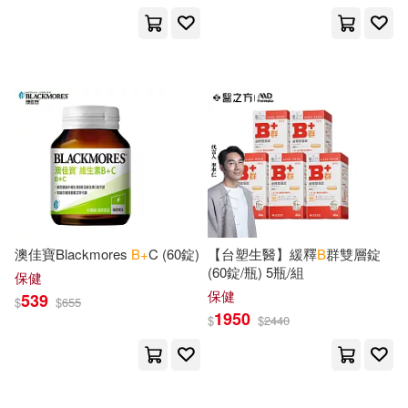
設計文具(3527)
John B.(1597)
展開
無印良品(58)
星巴克(1)
William B.(1369)
出版社
(可複選)
日用清潔(23)
休閒生活(255)
Publishing(1359)
Ingram(129714)
婦幼生活(2786)
A. B.(1231)
David B.(1229)
Taylor & Francis Asia Pacific(4161)
澳佳寶Blackmores
B+
C (60錠)
【台塑生醫】緩釋
B
群雙層錠
餐廚生活(429)
電子票證(2)
B. J.(1223)
James B.(1184)
(60錠/瓶) 5瓶/組
保健
Textstream(1248)
展開
保健
539
$
$
655
1950
$
$
2440
鞋包配件(2787)
票券(8)
Smith(1123)
B. M.(996)
B & H Pub Group(1240)
配送方式
(可複選)
寵物生活(52)
故宮精品(1)
Richard B.(801)
E. B.(797)
Ediciones B(1236)