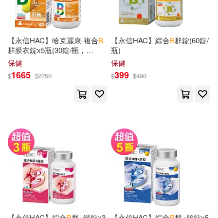
Hill(234)
Green(233)
Independent Pub Group(97)
Park(231)
Paul(231)
【永信HAC】哈克麗康-複合
B
【永信HAC】綜合
B
群錠(60錠/
Simon & Schuster(97)
群膜衣錠x5瓶(30錠/瓶，
瓶)
2026/09/30到期)-5倍濃縮日本
Henry(227)
Reeve(226)
保健
保健
肝精
Warner Classics(97)
1665
399
$
$
2750
$
$
490
Jackson(225)
King(225)
Yale Univ Pr(96)
Adalbert(224)
Pearson Prentice Hall(94)
Springer B. Eng(224)
Warner Bros Pubns(94)
Samuel(223)
Charles(222)
A & B Book Dist Inc(93)
B. Bensiman(221)
【永信HAC】綜合
B
群+鐵錠x3
【永信HAC】綜合
B
群+鋅錠x5