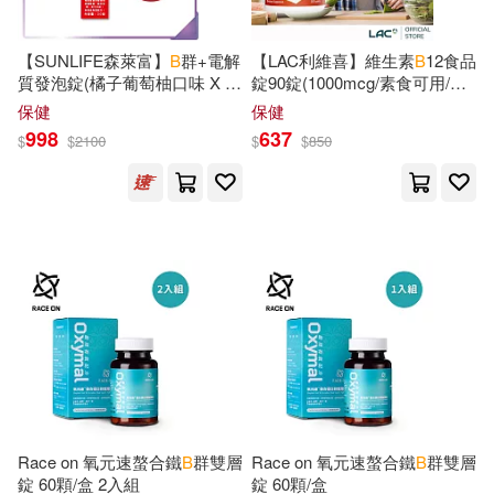
Harrison(152)
John Benjamins Pub Co(52)
【SUNLIFE森萊富】
B
群+電解
【LAC利維喜】維生素
B
12食品
Laura Silverstein(152)
質發泡錠(橘子葡萄柚口味 X 6
錠90錠(1000mcg/素食可用/長
青文(52)
入/共120錠)
效型錠劑)
保健
保健
Morris(152)
Stewart(152)
998
637
$
$
2100
$
$
850
Baker Pub Group(51)
III(151)
Daniel(150)
Brill Academic Pub(51)
Robert B. (EDT)(150)
Continuum Intl Pub Group(51)
Morgan(149)
Hughes(148)
Cq Pr(51)
Anna B.(147)
B. V.(147)
Univ of Chicago Pr(51)
Race on 氧元速螯合鐵
B
群雙層
Race on 氧元速螯合鐵
B
群雙層
Sarah B.(147)
Reed(146)
錠 60顆/盒 2入組
錠 60顆/盒