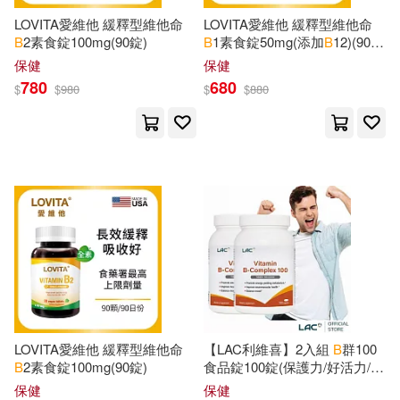
現在可購買商品(90995)
McGraw-Hill College(341)
LOVITA愛維他 緩釋型維他命
LOVITA愛維他 緩釋型維他命
B
2素食錠100mg(90錠)
B
1素食錠50mg(添加
B
12)(90
Peter B.(504)
L. B.(502)
價格
-
錠)
保健
保健
warner music(334)
範圍
780
680
$
$
980
$
$
880
B. B.(485)
M. B.(485)
Elsevier Science Health Science di
v(328)
S. B.(468)
Du Bois(461)
Cengage Learning(282)
Griffin(461)
David(457)
Ediciones B Mexico(265)
Thomas B.(457)
G. B.(456)
B E S Pub Co(263)
B. A.(450)
Brown(448)
Orfeo(242)
LOVITA愛維他 緩釋型維他命
【LAC利維喜】2入組
B
群100
B
2素食錠100mg(90錠)
食品錠100錠(保護力/好活力/必
Joseph B.(447)
Catrin(440)
康)
保健
保健
SECRET MUSIC(232)