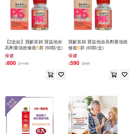
Virginia B./ Nunn(160)
Tantor Media Inc(55)
Kenneth B.(158)
Turtleback Books(55)
【2盒組】寶齡富錦 寶益他命
寶齡富錦 寶益他命高劑量強效
Scott B.(157)
高劑量強效修復
B
群 (60顆/盒)
修復
B
群 (60顆/盒)
CRC Pr I Llc(54)
保健
保健
B&g Books(156)
Frank(156)
800
590
$
$
1190
$
$
690
Houghton Mifflin College Div(54)
Simpson(156)
Cole(155)
South-Western Pub(54)
Ronald B.(155)
Vincent(155)
Diamond Comic Distributors(53)
Buck(153)
Gordon(153)
Geological Society Pub House(53)