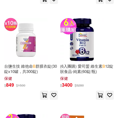
水星外文雜誌(117)
Press(275)
Clark(274)
Penguin Group USA(116)
Leona Custom Name Covers(274)
bookland(116)
Richard(272)
B & H Kids(115)
Albers B. Eng(269)
Random House Childrens Books(1
台鹽生技 維他命
B
群膜衣錠(30
(6入團購) 愛司盟 維生素
B
12錠
14)
錠x10罐，共300錠)
狀食品-純素(60錠/瓶)
Emily(269)
Wiebke(269)
保健
保健
機械工業出版社(114)
849
3400
$
$
1500
$
$
5280
Gary B.(263)
Henry B.(258)
上海外語教育出版社(112)
Planners(258)
Peter(254)
Elsevier Science Ltd(109)