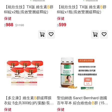
Arbeitskollegen(183)
【統欣生技】TX版 維生素
B
群
【統欣生技】TX版 維生素
B
群
West Academic(67)
60錠x2瓶(長效雙層緩釋錠)
60錠x1瓶(長效雙層緩釋錠)
保健
保健
Clarke(181)
988
599
$
$
1198
$
Renouf Pub Co Ltd(66)
Thiel B. Eng(181)
Blackwell Pub(64)
Foster(180)
Silverstein(179)
Putnam Pub Group(64)
Alvin/ Silverstein(178)
Amer Mathematical Society(63)
Anthony B.(176)
Guilford Pubn(63)
Pedersen(174)
Ross(174)
【多立康】維生素
B
群緩釋膜
聖伯納德 Sanct Bernhard 德國
衣錠 5盒共300粒(鈣/葉酸/長效
百年草本 綜合維他命
B
群 (150
Morgan & Claypool(63)
吸收)
粒/罐)X5瓶 維他命
B
12 葉酸 菸
保健
保健