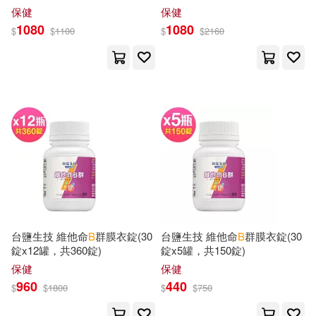
F. B.(310)
Jeffrey B.(307)
X2(熱帶水果口味/無糖)
保健
保健
Sage Pubns(124)
1080
1080
$
$
1100
$
$
2160
Jerry B.(302)
West Group(124)
M.D. (EDT)(302)
Lerner Pub Group(123)
Donald B.(301)
Scott(300)
Scholastic Library Pub(122)
Wilson(299)
Frank B.(286)
Scholastic(120)
Alice B.(284)
台鹽生技 維他命
B
群膜衣錠(30
台鹽生技 維他命
B
群膜衣錠(30
Deutsche Grammophon(119)
錠x12罐，共360錠)
錠x5罐，共150錠)
Cram101 Textbook Reviews(281)
保健
保健
Linfair Records Limited(117)
960
440
$
$
1800
$
$
750
B. G.(280)
Journals(276)