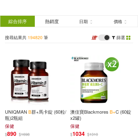
搜
尋
分類
綜合排序
熱銷度
日期
價格
(單選)
結
搜尋結果共
194820
筆
篩選
所有商品(194820)
果
圖書(171665)
影音(5427)
篩
選
雜誌(1225)
美妝(328)
展開
作者
(可複選)
服飾(611)
家居生活(535)
UNIQMAN
B
群+馬卡錠 (60粒/
澳佳寶Blackmores
B+
C (60錠
美食(179)
3C(3093)
B.(3842)
B(2153)
瓶)2瓶組
x2罐)
保健
保健
890
1034
$
$
1698
$
$
1310
家電(907)
保健(376)
J. B.(1937)
Robert B.(1773)