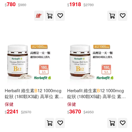
780
1918
$
$
980
$
$
2780
Engel B. Eng(440)
Lippincott Williams & Wilkins(230)
Daniel B.(430)
B. K.(427)
Springer Verlag(225)
Michael(425)
Yeats(415)
Alfred Pub Co(219)
K. B.(414)
Anderson(407)
B & H Books(201)
Jakob(405)
W. E. B.(396)
Bedford/st Martins(201)
Herbafit 維生素
B
12 1000mcg
Herbafit 維生素
B
12 1000mcg
錠狀 (180顆X3罐) 高單位 素食
錠狀 (180顆X5罐) 高單位 素食
Edward B.(393)
者必備 長效穩定吸收
者必備 長效穩定吸收
保健
保健
B Jain Pub Pvt Ltd(198)
2241
3670
$
$
2970
$
$
4950
Jenkins(391)
Taylor(391)
Thorndike Pr(198)