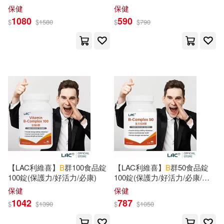
Jones & Bartlett Learning(50)
保健
保健
1080
590
W. E. B./ Butterworth(146)
$
$
1580
$
$
790
MELODIYA(50)
Adams(145)
Kyne(145)
Dover Pubns(49)
Wood(145)
Johnny B.(144)
Kensington Pub Corp(49)
Mitchell(144)
Pgw(49)
Rise B./ Cooper(144)
Univ of California Pr(49)
【LAC利維喜】
B
群100食品錠
【LAC利維喜】
B
群50食品錠
Ellis(143)
Jane B.(142)
100錠(保護力/好活力/必康)
100錠(保護力/好活力/必康/長
映象國際多媒體股份有限公司(49)
效釋放)
保健
保健
1042
787
Arthur(141)
Cooper(141)
$
$
1390
$
$
1050
Academic Pr(48)