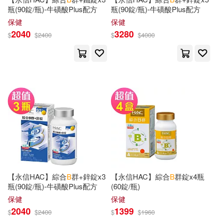
Childs World(93)
瓶(90錠/瓶)-牛磺酸Plus配方
瓶(90錠/瓶)-牛磺酸Plus配方
保健
保健
Bouzid(221)
2040
3280
B C Decker Inc(91)
$
$
2400
$
$
4000
Bruns B. Eng(219)
Brilliance Audio Lib Edn(91)
Strobel B. Eng(218)
Houghton Mifflin School(91)
Baker(216)
Edward(215)
慕客館(90)
Amy B.(214)
Evans(213)
Tate Pub & Enterprises Llc(88)
B. (EDT)(211)
Kevin B.(208)
【永信HAC】綜合
B
群+鋅錠x3
【永信HAC】綜合
B
群錠x4瓶
書林(84)
瓶(90錠/瓶)-牛磺酸Plus配方
(60錠/瓶)
保健
保健
Wright(208)
B. E.(207)
2040
1399
行政院僑務委員會(84)
$
$
2400
$
$
1960