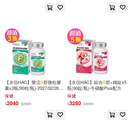
Joseph(207)
Books(206)
Capstone Pr Inc(82)
Brian(206)
Inspiration(205)
Random House(82)
Music Quotes(205)
Charles C Thomas Pub Ltd(81)
Emerson(204)
Phillips(204)
Carolina Academic Pr(79)
Mark B.(202)
Rogers(202)
【永信HAC】樂活
B
群微粒膠
【永信HAC】綜合
B
群+鐵錠x5
上海譯文出版社(79)
囊x3瓶(90粒/瓶)-2027/02/28到
瓶(90錠/瓶)-牛磺酸Plus配方
期
保健
保健
David B. (EDT)(201)
2040
3280
Harpercollins(78)
Mit Pr(78)
$
$
2400
$
$
4000
Gary B./ Cashman(201)
W W Norton & Co Inc(78)