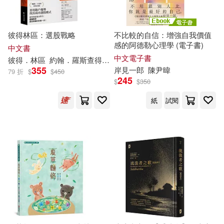
陳玉峯(14)
馬克．吐溫(14)
harmonia mundi(90)
（日）山岡莊八(14)
彼得林區：選股戰略
不比較的自信：增強自我價值
台灣東販(90)
秀威資訊(90)
感的阿德勒心理學 (電子書)
中文書
中文電子書
彼得．林區
約翰．羅斯查得
陳重亨
（日）岸見一郎(14)
355
岸見一郎
陳尹暐
79 折
$
$
450
蓋亞(89)
世一(88)
245
$
$
350
（美）貝蒂·史密斯(14)
紙
試閱
中國農業大學出版社(88)
(西)塞萬提斯(13)
廣東人民出版社(88)
Taki & Poh(13)
中國電力出版社(86)
《親歷者》編輯部(13)
中國法制出版社(85)
五南(84)
中國風景園林學會(13)