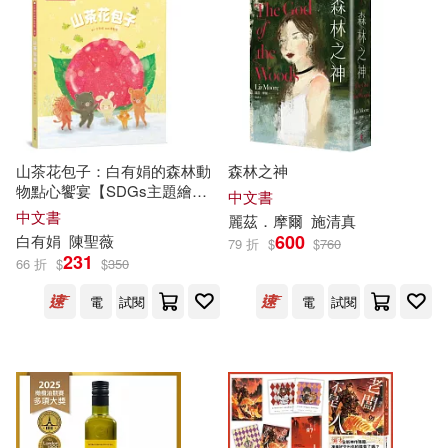
（西）塞萬提斯(51)
本週上市新品(85)
化學工業出版社(417)
HARUCHIKA(50)
Warner Classics(410)
電子書
(可複選)
伊吹芹(50)
（德）格林(50)
人民出版社(404)
山茶花包子：白有娟的森林動
森林之神
適合手機平板閱讀(2206)
物點心饗宴【SDGs主題繪本×
嚴軍(48)
（德）歌德(48)
中文書
社會情緒×人際互動】提升兒童
中文書
廣西師範大學出版社(385)
麗茲．摩爾
施清真
情緒智商和情感療癒力，和動
適合平板閱讀(1246)
600
白有娟
陳聖薇
79 折
$
$
760
物朋友們一起做香甜的山茶花
《意林》編輯部(47)
231
66 折
$
$
350
包子吧!
上海外語教育出版社(360)
免費電子書(162)
電
試閱
電
試閱
林清玄(46)
Deutsche Grammophon(349)
（美）路德維格·貝梅爾曼斯(46)
其他
(可複選)
Naxos(341)
尖端(335)
林海音(45)