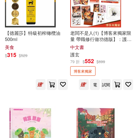
現在可購買商品(26633)
人民文學出版社(326)
（德）赫爾曼·黑塞(45)
作者/演唱/譯/編/繪(5)
青文(322)
東立(311)
【德麗莎】特級初榨橄欖油
老闆不是人(1)【博客來獨家限
吳敬梓(44)
宮川匡代(44)
價格
-
500ml
量 帶職修行做功德版】：護玄
中國社會科學出版社(308)
範圍
全新神作降臨!數也數不完的歡
美食
中文書
樂吐槽 × 熱血戰鬥!
本書編委會(44)
漢寶德(43)
315
護玄
$
$
529
552
清華大學出版社(299)
79 折
$
$
699
博客來獨家
張天翼(42)
吉林攝影出版社(298)
電
試閱
資優國語文教研會(42)
高等教育出版社(296)
意林圖書(40)
（德）康德(40)
上海譯文出版社(292)
（英）奧斯卡·王爾德(40)
上海人民出版社(271)