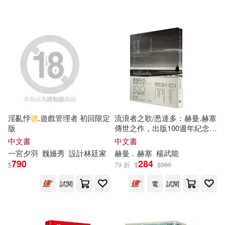
福建少年兒童出版社(73)
月見だしお(12)
東崎惟子(12)
Profil(72)
法蘭茲．卡夫卡(12)
中國科學技術出版社(72)
磯谷友紀(12)
福澤由美子(12)
木馬文化(72)
秋千(12)
胡元斌(12)
淫亂悖
德
.遊戲管理者 初回限定
流浪者之歌/悉達多：赫曼.赫塞
汕頭大學出版社(72)
版
傳世之作，出版100週年紀念版
華強方特（深圳）動漫有限公司(1
【歌德金質獎章譯者典藏譯
中文書
中文書
2)
本】
一宮夕羽
魏嫚秀
設計
林
廷家
赫曼．赫塞
楊武能
上海社會科學院出版社(71)
790
284
$
79 折
$
$
360
葉雋(12)
試閱
電
試閱
千華駐科技(71)
遠東圖書(71)
財團法人人本教育文教基金會(12)
中國書籍出版社(70)