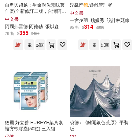
林煥彰(34)
（英）吉卜林(34)
自卑與超越：生命對你意味著
淫亂悖
德
.遊戲管理者
南京大學出版社(243)
什麼(全新修訂二版，台灣阿德
中文書
勒專家審定&導讀)
中文書
一宮夕羽
魏嫚秀
設計
林
廷家
（德）海德格爾(32)
314
阿爾弗雷德‧阿德勒
張以森
95 折
$
$
330
Linfair Records Limited(242)
355
79 折
$
$
450
木村光博(31)
池山田剛(31)
電
試閱
電
試閱
悅文社(238)
時報出版(231)
奧斯卡．王爾德(30)
中信出版社(228)
肯尼斯．葛拉罕(30)
中華書局(221)
行政院農業委員會林業試驗所(30)
崧燁文化(217)
行政院主計總處(29)
浙江大學出版社(213)
德國 好立善 EUREYE葉黃素
裘德 / 《離開銀色荒原》平裝
複方軟膠囊(50粒) 三入組
版
（英）格雷厄姆(29)
保健
CD