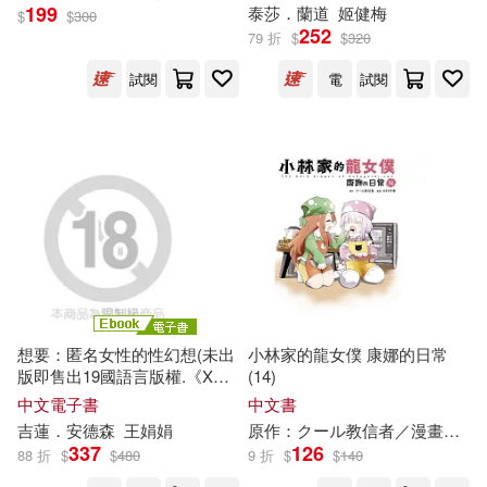
199
泰莎．蘭道
姬健梅
$
$
300
勇人(16)
崔鍾雷（主編）(16)
252
79 折
$
$
320
團結出版社(110)
試閱
電
試閱
楊盛凃(16)
河添太一(16)
東南大學出版社(109)
田信德(16)
白有娟(16)
作家出版社(108)
（美）戴爾·卡耐基(16)
方志出版社(108)
（美）本傑明·富蘭克林(16)
湖南文藝出版社(108)
想要：匿名女性的性幻想(未出
小林家的龍女僕 康娜的日常
（英）約瑟夫·魯德亞德·吉卜林(16)
版即售出19國語言版權.《X檔
(14)
音樂之橋(107)
案》《性愛自修室》吉蓮.安德
中文電子書
中文書
森Gillian Anderson編著) (電子
（英）肯尼思·格雷厄姆(16)
吉蓮．安德森
王娟娟
原作：クール教信者／漫畫：木村光博
書)
北京出版社(106)
337
126
88 折
$
$
480
9 折
$
$
140