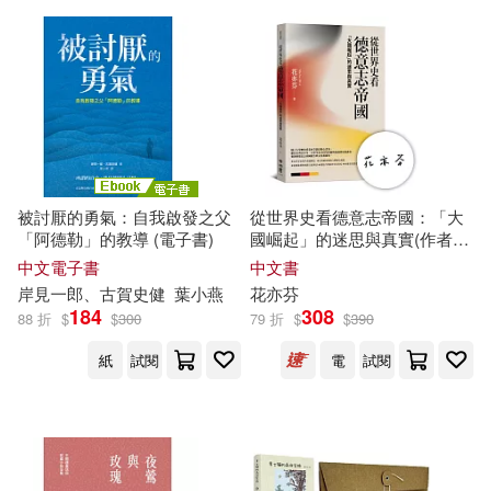
新世界出版社(101)
苗力田(15)
荷馬(15)
哈爾濱出版社(100)
蔡慶樺(15)
趙德發(15)
重慶大學出版社(99)
阿德勒(15)
雪漠(15)
人民體育出版社(98)
被討厭的勇氣：自我啟發之父
從世界史看德意志帝國：「大
「阿德勒」的教導 (電子書)
國崛起」的迷思與真實(作者親
（古希臘）柏拉圖(15)
簽版)
中文電子書
中文書
廈門大學出版社(98)
岸見一郎、古賀史健
葉小燕
花亦芬
184
308
（奧）阿爾弗雷德·阿德勒(15)
88 折
$
$
300
79 折
$
$
390
上海教育出版社(97)
紙
試閱
電
試閱
（美）奧森·斯科特·卡德(15)
江蘇鳳凰文藝出版社(96)
（蘇）米·伊林(15)
浙江少年兒童出版社(96)