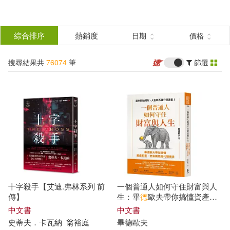
搜
尋
分類
綜合排序
熱銷度
日期
價格
(單選)
結
搜尋結果共
76074
筆
篩選
所有商品(76074)
果
圖書(44384)
影音(6770)
篩
選
雜誌(808)
售票網(2)
展開
作者
(可複選)
美妝(1060)
服飾(288)
十字殺手【艾迪.弗林系列 前
一個普通人如何守住財富與人
家居生活(2410)
美食(608)
編輯部(883)
傳】
生：畢
德
歐夫帶你搞懂資產配
置、老後風險與代間傳承
中文書
中文書
史蒂夫．卡瓦納
翁裕庭
畢
德
歐夫
3C(1421)
家電(1197)
翰林編輯部(398)