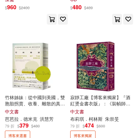
聯經出版公司(205)
960
480
$
$
2400
$
$
489
管家琪(28)
吉林出版集團有限責任公司(204)
阿爾弗雷德．阿德勒(28)
武漢大學出版社(202)
凱文．赫恩(27)
水星外文雜誌(202)
吉林省檔案館(27)
老子(27)
江蘇人民出版社(195)
茅盾(27)
曲一線(26)
竹林姊妹：從中國到美國，雙
寂靜工廠【博客來獨家】『酒
天津人民出版社(180)
胞胎拐賣、收養、離散的真實
紅燙金書衣版』：《裝幀師》
維．比安基(26)
塞萬提斯(25)
故事【作者印刷簽名扉頁版】
作者哥德懸疑新作，致所有渴
中文書
中文書
望寂靜的失眠者
上海三聯書店(175)
芭芭拉．德米克
洪慧芳
布莉琪．柯林斯
朱崇旻
379
474
79 折
$
$
480
79 折
$
$
600
曹林娣(25)
北京師範大學出版社(174)
博客來選書
博客來獨家