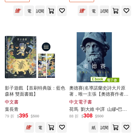
目川文化編輯小組(25)
電
試閱
電
試閱
商周出版(174)
聖才考研網(25)
經濟科學出版社(169)
聖才考研網（主編）(25)
華夏出版社(169)
《意林·作文素材》編輯部(24)
華中科技大學出版社(167)
劉燁(24)
史蒂夫．卡瓦納(24)
影子遊戲 【首刷特典版：藍色
奧德賽(名導諾蘭史詩大片原
BIS(166)
法律出版社(162)
森林 雙面書籤】
著，唯一主張【奧德賽作者是
女性】傳奇譯本) (電子書)
本書編輯部(24)
歌德(24)
中文書
中文電子書
光田(158)
葉長青
荷馬
劉大維 中譯
山繆•巴特勒 英譯
395
308
79 折
$
$
500
88 折
$
$
500
潘小云(24)
赫曼．赫塞(24)
生活‧讀書‧新知三聯書店(158)
電
紙
試閱