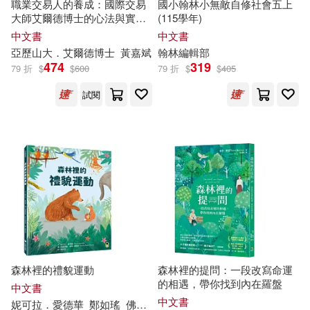
職業交易人的養成：國際交易
國小翰林小無敵自修社會五上
上海古籍出版社(114)
大師艾爾德博士的心法與實戰
(115學年)
完整指南
張哲銘(17)
張廣德(17)
中文書
中文書
北京聯合出版公司(113)
亞歷山大．艾爾德博士
黃嘉斌
翰林編輯部
474
319
79 折
$
$
600
79 折
$
$
405
張德芬(17)
吉林文史出版社(113)
試閱
於永玉（編著）(17)
外文出版社(112)
本書編寫組編(17)
楊紅櫻(17)
復旦大學出版社(111)
行政院農業委員會林業試驗所編輯
委員(17)
知識產權出版社(111)
詹文明(17)
鄧曉芒(17)
立信會計出版社(111)
森林裡的禮貌運動
森林裡的提問：一段改寫命運
的相遇，帶你找到內在羅盤
（英）托馬斯·哈代(17)
中文書
北京科學技術出版社(110)
中文書
妮可拉．愛德華
鄭如瑤
佛羅妮雅．帕克-湯瑪斯（Feronia Parker-Thomas）