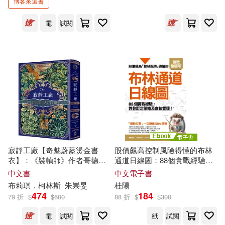
(新西蘭)賈斯丁·達斯(12)
博客來選書
文化藝術出版社(75)
電
試閱
Dan(12)
遠足文化(75)
《意林·原創版》編輯部(12)
中國宇航出版社(74)
中國地圖出版社(12)
中國金融出版社(74)
中華會計網校(12)
博爾(12)
江蘇教育出版社(74)
寂靜工廠【奇魅蔚藍燙金書
股價飆高控制風險得懂的布林
國家林業和草原局(12)
衣】：《裝幀師》作者哥德懸
通道日線圖：88個實戰經驗，
福建教育出版社(74)
疑新作，致所有渴望寂靜的失
教你訂定策略及倉位管理! (電
中文書
中文電子書
眠者
子書)
安德魯‧克萊門斯(12)
布莉琪．柯林斯
朱崇旻
桂陽
474
184
Capriccio(73)
79 折
$
$
600
88 折
$
$
300
岩村和朗(12)
暮石ヤコ(12)
電
試閱
紙
試閱