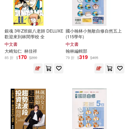
1)
江西人民出版社(68)
野人(68)
喬納森．史特勞(11)
前衛(67)
吉林人民出版社(67)
銀魂 3年Z班銀八老師 DELUXE
國小翰林小無敵自修自然五上
國開童媒(11)
墨刻編輯部(11)
歡迎來到林間學校 全
(115學年)
首都師範大學出版社(67)
中文書
中文書
大崎知仁
林佳祥
翰林編輯部
夏綠(11)
夏鈴音(11)
170
319
85 折
$
$
200
79 折
$
$
405
上揚(66)
安妮．法蘭克(11)
中國輕工業出版社(66)
宋安東尼(11)
張人瑋(11)
安徽科學技術出版社(66)
張克展(11)
彗智(66)
湖北美術出版社(66)
張國棟（主編）(11)