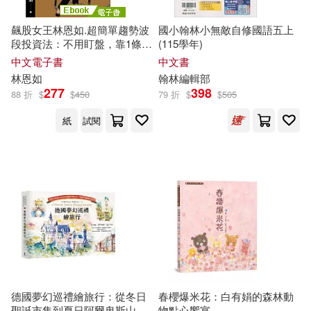
湖南師範大學出版社(66)
張祥龍(11)
我是泡泡(11)
飆股女王林恩如.超簡單趨勢波
國小翰林小無敵自修國語五上
藝術家(66)
段投資法：不用盯盤，靠1條均
(115學年)
線找到200%飆股! (電子書)
中文電子書
中文書
方士華（主編）(11)
林恩如
翰林編輯部
中國青年出版社(65)
277
398
88 折
$
$
450
79 折
$
$
505
曾仕強(11)
李國權(11)
紙
試閱
人民衛生出版社(65)
林姓主婦(11)
林愛菜(11)
四川大學出版社(65)
林逸鑫(11)
小樹文化(64)
森林大帝編劇組編譯(11)
上海財經大學出版社(63)
楊智民(11)
檀傳寶(11)
吉林美術出版社(63)
德國夢幻巡禮繪旅行：從冬日
春櫻爆米花：白有娟的森林動
聖誕市集到夏日阿爾卑斯山
物點心饗宴