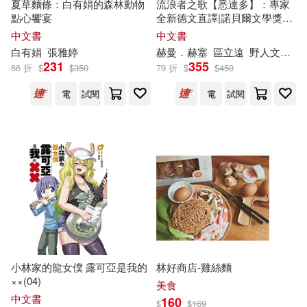
安徽少年兒童出版社(84)
夏草麵條：白有娟的森林動物
流浪者之歌【悉達多】：專家
點心饗宴
全新德文直譯|諾貝爾文學獎得
出品人：騷耳(13)
主赫曼.赫塞必讀經典|在漂泊之
中文書
中文書
文物出版社(84)
間聆聽靈魂回聲之書
白有娟
張雅婷
赫曼．赫塞
區立遠
野人文化編輯部(文學特輯)
231
355
66 折
$
$
350
79 折
$
$
450
小林かれん(13)
北方婦女兒童出版社(82)
電
試閱
電
試閱
布蘭登．山德森(13)
彭彧(13)
雲林縣文化局(82)
本書編委會編(13)
本社編(13)
四川人民出版社(79)
林摶秋(13)
比安基(13)
未來出版社(79)
牛勝玉(13)
維˙比安基(13)
河北少年兒童出版社(79)
小林家的龍女僕 露可亞是我的
林好商店-雞絲麵
莊嚴(13)
蘇昭旭(13)
××(04)
美食
海豚出版社(79)
中文書
160
$
$
169