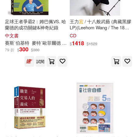
EZLanguage編輯部(18)
接力出版社(124)
吳建豪(18)
根華編輯部(18)
足球王者爭霸2：姆巴佩VS. 哈
王力
宏
/ 十八般武藝 (典藏黑膠
目川文化數位股份有限公司(124)
蘭德的成功關鍵&神奇紀錄
LP)(Leehom Wang / The 18
Martial Arts (Standard Vinyl))
中文書
CD
檜垣憲朗(18)
陳從周(18)
1418
賽斯˙伯基特
麥特˙歐菲爾德
彭有翊
$
$
1529
哈爾濱工業大學出版社(123)
300
79 折
$
$
380
（英）亞當·斯密(18)
試閱
北京體育大學出版社(122)
(美)富蘭克林(17)
中國鐵道出版社(120)
(英)格雷厄姆(17)
Asuka(17)
九州出版社(119)
三島由紀夫(17)
上海交通大學出版社(115)
安德魯．克萊門斯(17)