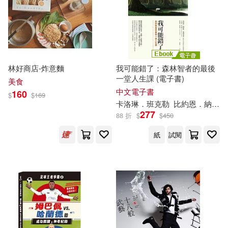
小林源文(19)
崔鍾雷(19)
光明日報出版社(134)
教育部直屬同濟大學留德預備部(1
9)
東方出版社(134)
林好商店-炸意麵
我可能錯了：森林智者的最後
深圳華強數字動漫有限公司(19)
一堂人生課 (電子書)
美食
中國華僑出版社(129)
中文電子書
160
$
$
169
卡洛琳．班克勒
比約恩．納提科．林德布勞
美國迪士尼公司(19)
277
88 折
$
$
450
二十一世紀出版社(127)
紙
試閱
蘿拉．英格斯．懷德(19)
中國中醫藥出版社(126)
（美）富蘭克林(19)
現代出版社(125)
(蘇)比安基(18)
上海文藝出版社(124)