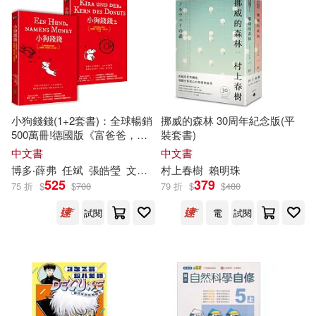
農業部林業試驗所(12)
新星出版社(70)
釀出版(70)
鄧方華(12)
闕(12)
中國農業科學技術出版社(69)
阿部摘花(12)
馬叔禮(12)
人民教育出版社(69)
小狗錢錢(1+2套書)：全球暢銷
挪威的森林 30周年紀念版(平
500萬冊!德國版《富爸爸，窮
裝套書)
（英）哈代(12)
爸爸》
中文書
中文書
山西人民出版社(69)
博多‧薛弗
任斌
張皓瑩
文燚
王一帆
村上春樹
賴明珠
525
379
（英）王爾德(12)
75 折
$
$
700
79 折
$
$
480
江西美術出版社(69)
試閱
電
試閱
中公教育教師資格考試研究院(11)
浙江文藝出版社(69)
佚名(11)
教育科學出版社(68)
全國會計從業資格考試研究中心(1