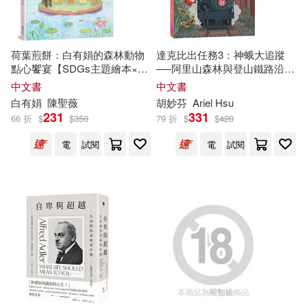
山岡莊八(39)
莎士比亞(39)
遠流(259)
荷葉煎餅：白有娟的森林動物
達克比出任務3：神蛾大追蹤
愛德少兒(38)
點心饗宴【SDGs主題繪本×社
──阿里山森林與登山鐵路沿線
同濟大學出版社(255)
會情緒×人際互動】提升兒童情
調查
中文書
中文書
緒智商和情感療癒力，來一場
白有娟
陳聖薇
胡妙芬
Ariel Hsu
行政院農業委員會林務局(38)
特別的夏日慶典吧!
231
331
66 折
$
$
350
79 折
$
$
420
中國農業出版社(247)
電
試閱
電
試閱
趙麗宏(37)
純友良幸(36)
warner music(246)
德虔，德炎(35)
水野良(35)
人民郵電出版社(244)
(德)格林兄弟(34)
華東師範大學出版社(244)
國家林業局(34)
岡本倫(34)
農業部林業及自然保育署(244)