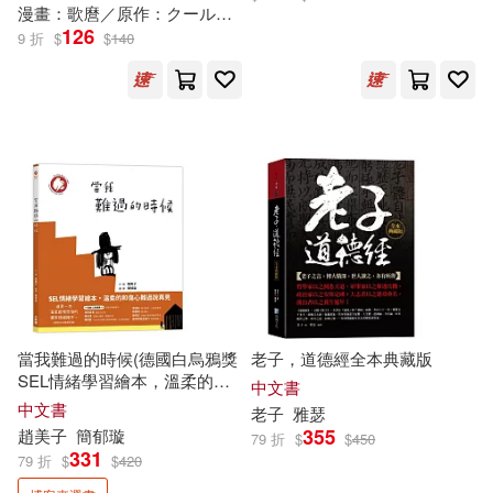
漫畫：歌麿／原作：クール教信者
逝人
郭明正(13)
126
9 折
$
$
140
經濟管理出版社(78)
阿爾弗雷德‧阿德勒(13)
青島出版社(78)
ECM(77)
（德）諾貝爾·戈盧赫(13)
五洲傳播出版社(76)
（愛爾蘭）詹姆斯·喬伊斯(13)
民主與建設出版社(76)
（美）卡爾·薩默(13)
環球 Blue Note(76)
當我難過的時候(德國白烏鴉獎
老子，道德經全本典藏版
（美）彼得·德魯克(13)
SEL情緒學習繪本，溫柔的和
遼寧人民出版社(76)
中文書
傷心難過說再見)
中文書
老子
雅瑟
（英）魯德亞德·吉卜林(13)
355
趙美子
簡郁璇
79 折
$
$
450
中國石化出版社(75)
331
79 折
$
$
420