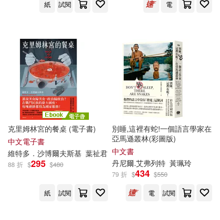
中華台北特奧會(15)
紙
試閱
電
南海出版公司(106)
儒勒．凡爾納(15)
陝西師範大學出版社(106)
國際特奧會(15)
岩井俊憲(15)
中國政法大學出版社(102)
恵ノ島すず(15)
中國財政經濟出版社(102)
於永玉（編）(15)
克里姆林宮的餐桌 (電子書)
別睡,這裡有蛇!一個語言學家在
Chandos(101)
亞馬遜叢林(彩圖版)
中文電子書
中文書
會計從業資格考試命題研究組(15)
維特多．沙博爾夫斯基
葉祉君
295
天下文化(101)
丹尼爾.艾弗列特
黃珮玲
88 折
$
$
480
434
79 折
$
$
550
林建寧(15)
洪在徹(15)
布克文化(101)
紙
試閱
電
試閱
王一梅(15)
王宏哲(15)