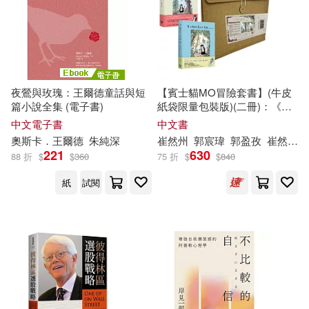
《意林》圖書部(14)
萬卷出版公司(96)
三采(95)
カザマアヤミ(14)
丁昀(14)
中國紡織出版社(95)
禾廣(94)
夜鶯與玫瑰：王爾德童話與短
【賓士貓MO冒險套書】(牛皮
中華文化講堂(14)
全民熙(14)
篇小說全集 (電子書)
紙袋限量包裝版)(二冊)：《賓
天地出版社(93)
士貓的森林冒險》+《賓士貓的
中文電子書
中文書
夏日大冒險》
奧斯卡．王爾德
朱純深
崔然州
郭宸瑋
郭盈孜
崔然州（최연주）
張興東(14)
彭鎮華等(14)
221
630
88 折
$
$
360
75 折
$
$
840
江西教育出版社(93)
紙
試閱
手塚治虫(14)
楊照(14)
中國經濟出版社(92)
晨星(92)
汲慶海(14)
白石ガッタ(14)
湖北教育出版社(92)
賈德江(14)
金波(14)
臺灣商務(91)