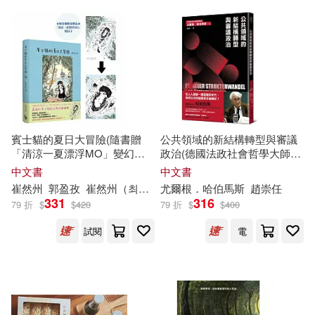
三民(143)
台灣角川(143)
白鳥士郎(21)
世界圖書出版公司北京公司(141)
魯德亞德．吉卜林(21)
中國計量出版社(140)
（明）程登吉(21)
滾石(138)
麥田(138)
賓士貓的夏日大冒險(隨書贈
公共領域的新結構轉型與審議
「清涼一夏漂浮MO」變幻卡)
政治(德國法政社會哲學大師哈
世一編輯部(20)
小林子(20)
【賓士貓的森林冒險.第二彈!】
伯馬斯生前最後著作)
中文書
中文書
EuroArts(137)
崔然州
郭盈孜
崔然州（최연주）
尤爾根．哈伯馬斯
趙崇任
331
316
79 折
$
$
420
79 折
$
$
400
王爾德(20)
邱若龍(20)
中國文史出版社(137)
試閱
電
（古希臘）荷馬(20)
電子工業出版社(137)
劉培傑數學工作室(19)
博樂伯樂(136)