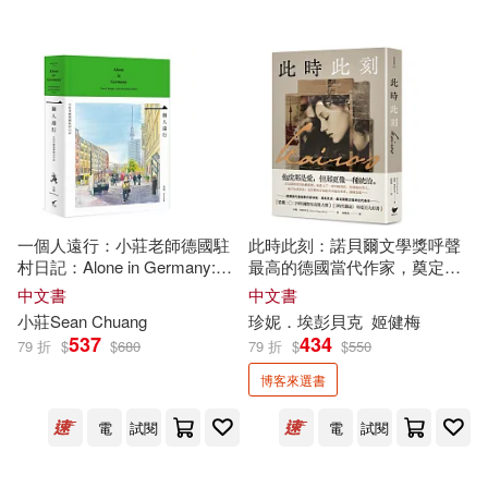
(加)布爾喬亞(23)
中國少年兒童出版社(156)
(德)格林(23)
樫木祐人(23)
重慶出版社(156)
藤原カムイ(23)
中央編譯出版社(153)
（法）安德烈·紀德(23)
北京理工大學出版社(146)
一個人遠行：小莊老師德國駐
此時此刻：諾貝爾文學獎呼聲
村日記：Alone in Germany:
最高的德國當代作家，奠定國
三嶋与夢(22)
種村有菜(22)
CBETA 財團法人佛教電子佛典基金
Sean Chuang’s Artist
際文壇地位代表作!(榮獲2024
中文書
中文書
會(145)
Residency Diary
年國際布克獎大獎，《時代雜
小莊Sean Chuang
珍妮．埃彭貝克
姬健梅
誌》年度百大好書)
薛金星(22)
537
434
79 折
$
$
680
79 折
$
$
550
長江文藝出版社(145)
博客來選書
《意林》編輯部編(21)
電
試閱
電
試閱
農業部林業試驗所(144)
倉科遼(21)
岸見一郎(21)