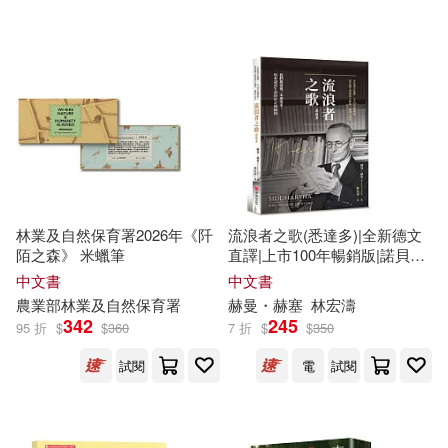
可超商取貨(56178)
鞋包配件(1675)
票券(51)
（蘇）維·比安基(78)
科學出版社(564)
可海外宅配(53272)
寵物生活(463)
林漢達(76)
（春秋）老子(73)
譯林出版社(556)
可港澳店取(49738)
玲廊滿藝(304)
故宮精品(8)
於永玉(72)
機械工業出版社(477)
可新加坡店取(48369)
電子書閱讀器(12)
（英）肯尼斯·格雷厄姆(66)
林業及自然保育署2026年《阡
流浪者之歌(悉達多)|全新德文
北京大學出版社(456)
陌之森》 米蠟筆
直譯|上市100年暢銷版|諾貝爾
可菲律賓店取(50163)
文學獎得主赫曼.赫塞代表作。
電子書(3452)
有聲書(247)
十文字青(64)
季羡林(62)
中文書
中文書
我們都需要一本悉達多，用來
社會科學文獻出版社(445)
農業部林業及自然保育署
赫曼・赫塞
林宏濤
認清生命的出走和歸回
342
245
95 折
$
$
360
7 折
$
$
350
林良(62)
林語堂(62)
上市日期
(可複選)
中國人民大學出版社(438)
試閱
電
試閱
陳文山(54)
一個月內上市新品(459)
中國建築工業出版社(430)