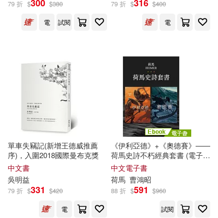
300
316
79 折
$
$
380
79 折
$
$
400
電
試閱
電
保健(1393)
設計文具(1412)
季羨林(165)
林徽因(135)
展開
無印良品(24)
星巴克(1)
（德）格林兄弟(117)
出版社
(可複選)
日用清潔(487)
クール教信者(107)
中國林業出版社(1359)
休閒生活(721)
格林兄弟(97)
翰林(1285)
Universal(687)
婦幼生活(5010)
（蘇）比安基(93)
單車失竊記(新增王德威推薦
《伊利亞德》+《奧德賽》——
序)，入圍2018國際曼布克獎
荷馬史詩不朽經典套書 (電子
SONY MUSIC(654)
展開
書)
中文書
中文電子書
餐廚生活(1844)
（清）吳敬梓(80)
吳明益
荷馬
曹鴻昭
商務印書館(634)
331
591
79 折
$
$
420
88 折
$
$
960
配送方式
(可複選)
電子票證(22)
本書編寫組(79)
蝸牛くも(78)
電
試閱
外語教學與研究出版社(616)