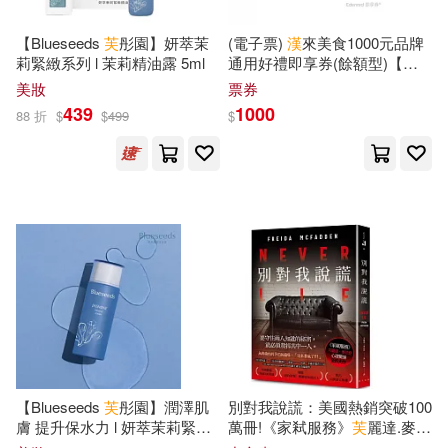
五南(115)
【Blueseeds
芙
彤園】妍萃茉
(電子票)
漢
來美食1000元品牌
《漢語900句》編寫組編(17)
莉緊緻系列 l 茉莉精油露 5ml
通用好禮即享券(餘額型)【受
四川大學出版社(115)
託代銷】
美妝
票券
439
1000
88 折
$
$
499
$
上海市商務委員會(17)
江西教育出版社(115)
何良勝(17)
佚名(17)
陝西師範大學出版社(115)
劉正琪(17)
呂秀蓮(17)
Linfair Records Limited(114)
國家漢辦(17)
夏征農(17)
中國華僑出版社(114)
天野こずえ(17)
宋路霞(17)
Ingram(113)
墨刻(111)
【Blueseeds
芙
彤園】潤澤肌
別對我說謊：美國熱銷突破100
尾田栄一郎(17)
崔紹漢(17)
膚 提升保水力 l 妍萃茉莉緊緻
萬冊!《家弒服務》
芙
麗達.麥法
活膚液 100ml
登心理驚悚最新代表作!