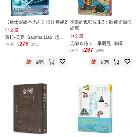
世一編輯部(35)
川原正敏(35)
文匯出版社(278)
尖端(273)
幼福編輯部(35)
【迪士尼繪本系列】海洋奇緣2
吃書的狐狸先生3：歡迎光臨海
盜窩
中國人民大學出版社(270)
中文書
中文書
寶拉•
芙
嘉
Sabrina Liao
趙艾力克斯（Alex Cho）
星球地圖出版社(35)
276
芙
蘭奇絲卡．畢爾曼
南曦
79 折
$
$
350
人民交通出版社(269)
237
79 折
$
$
300
本社編(35)
關心則亂(35)
試閱
試閱
五洲傳播出版社(265)
陳明宗(35)
漢欣(265)
國立海洋生物博物館(34)
上海譯文出版社(259)
萬達兒童文化(34)
上海科學技術出版社(257)
娥蘇拉．勒瑰恩(33)