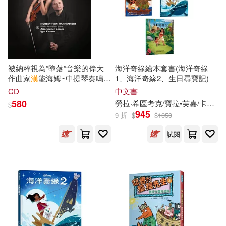
（英）莎士比亞(37)
上海三聯書店(298)
劉富華等（編著）(36)
中國統計出版社(298)
被納粹視為”墮落”音樂的偉大
海洋奇緣繪本套書(海洋奇緣
富野由悠季(36)
月望東山(36)
作曲家
漢
能海姆~中提琴奏鳴曲
1、海洋奇緣2、生日尋寶記)
復旦大學出版社(298)
專輯 (CD)(Norbert von
CD
中文書
Hannenheim: Works for viola
580
勞拉‧希區考克/寶拉•
芙
嘉/卡瑪拉尼．荷萊
$
篠原千繪(36)
and Piano / Aida-Carmen
945
9 折
$
$
1050
中國宇航出版社(297)
Soanea, Igor Kamenz)
試閱
（芬蘭）托芙·揚松(36)
遠流(288)
（英）威廉·莎士比亞(36)
上海科學技術文獻出版社(287)
(法)凡爾納(35)
吉林出版集團有限責任公司(287)