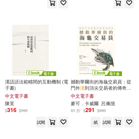
海豚傳媒(44)
譯林出版社(361)
唐文辭書編委會(43)
上海教育出版社(360)
林海音(43)
(美)埃里克森(42)
台灣角川(357)
ホットエンターテイメント(42)
中國海洋大學出版社(348)
漢寶德(42)
漢語語法範疇間的互動機制 (電
撼動華爾街的海龜交易員：從
聯經出版公司(341)
子書)
門外
漢
到頂尖交易者的傳奇故
事，新手擊敗市場的11項鐵律
中文電子書
中文電子書
趙鎮琬（主編）(42)
法則 (電子書)
陳
芙
麥可．卡威爾
呂佩憶
Universal(340)
316
291
$
$
395
85 折
$
$
490
劉明鑫(41)
李政達(41)
試閱
紙
試閱
大連理工大學出版社(335)
矢立肇(41)
小那海あや(40)