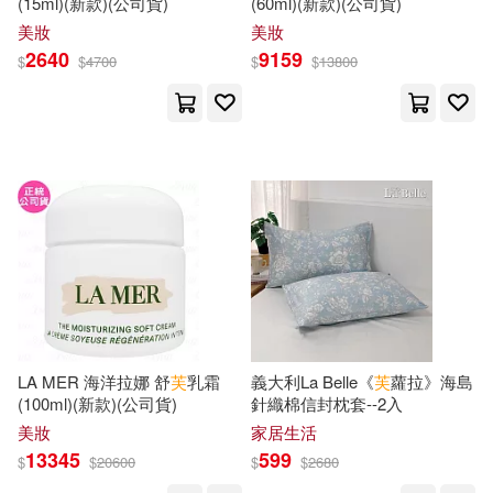
(15ml)(新款)(公司貨)
(60ml)(新款)(公司貨)
美妝
美妝
井上堅二(46)
2640
9159
浙江大學出版社(391)
$
$
4700
$
$
13800
漢學研究編輯委員會(46)
人民出版社(390)
蓮実クレア(46)
阿部司(46)
文物出版社(382)
南派三叔(45)
墨刻編輯部(45)
中國對外翻譯出版公司(381)
尚月地(45)
AI-PROJECT(44)
人民文學出版社(377)
劉清松(44)
LA MER 海洋拉娜 舒
芙
乳霜
義大利La Belle《
芙
蘿拉》海島
化學工業出版社(375)
(100ml)(新款)(公司貨)
針織棉信封枕套--2入
美妝
家居生活
張國見（主編）(44)
13345
599
時報出版(374)
悅文社(371)
$
$
20600
$
$
2680