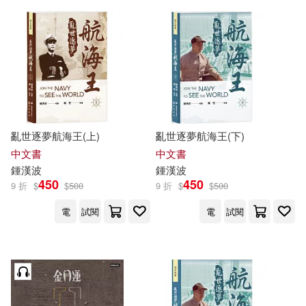
上海大學出版社(210)
ケイ・エム・プロデュース(27)
北京聯合出版公司(210)
上海博物館(27)
世一(207)
秀威資訊(207)
張柏然（主編）(27)
民族出版社(198)
亂世逐夢航海王(上)
亂世逐夢航海王(下)
中文書
中文書
成應翠(27)
林珂如(27)
鍾
漢
波
鍾
漢
波
接力出版社(195)
450
450
9 折
$
$
500
9 折
$
$
500
錢乃榮(27)
電
試閱
電
試閱
學苑出版社(194)
SS-Paradiseガールズ(26)
知識產權出版社(193)
世一文化編輯群(26)
長江文藝出版社(188)