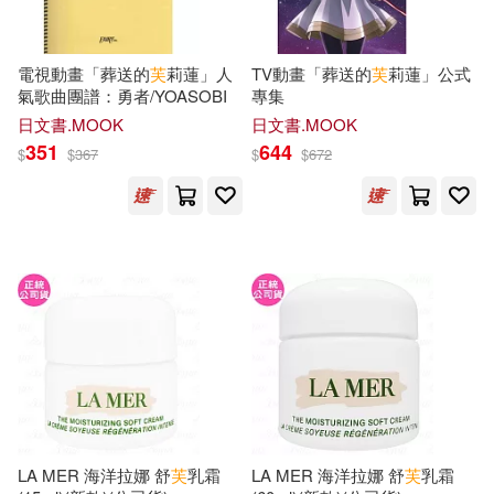
現在可購買商品(27624)
人民郵電出版社(443)
（漢）張仲景(54)
作者/演唱/譯/編/繪(8)
電視動畫「葬送的
芙
莉蓮」人
TV動畫「葬送的
芙
莉蓮」公式
高等教育出版社(437)
氣歌曲團譜：勇者/YOASOBI
專集
日文書.MOOK
日文書.MOOK
山田鐘人(51)
馬亞敏(51)
價格
-
漢藝色研(436)
351
644
範圍
$
$
367
$
$
672
大愛中西醫群(50)
海子(50)
交通部運輸研究所(417)
許淵沖(50)
馬場康誌(50)
上海外語教育出版社(404)
中國地圖出版社(49)
武漢大學出版社(404)
（美）歐內斯特·海明威(49)
外文出版社(402)
王力(48)
LEO(46)
LA MER 海洋拉娜 舒
芙
乳霜
LA MER 海洋拉娜 舒
芙
乳霜
清華大學出版社(402)