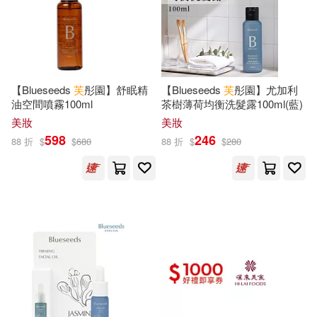
王瑞澤(18)
田英章(18)
天津大學出版社(119)
盧勝彥(18)
萬昱汐等(18)
湖北少年兒童出版社(119)
【Blueseeds
芙
彤園】舒眠精
【Blueseeds
芙
彤園】尤加利
葛瑞姆‧漢卡克(18)
油空間噴霧100ml
茶樹薄荷均衡洗髮露100ml(藍)
南海出版公司(118)
美妝
美妝
598
246
88 折
$
$
680
88 折
$
$
280
邱福龍(18)
陸楊(18)
得利影視(118)
霧滿攔江(18)
鞏孺萍(18)
東方出版社(118)
（漢）許慎(18)
北京出版社(117)
（美）傑克·倫敦(18)
上海人民美術出版社(115)
TYPE-MOON(17)