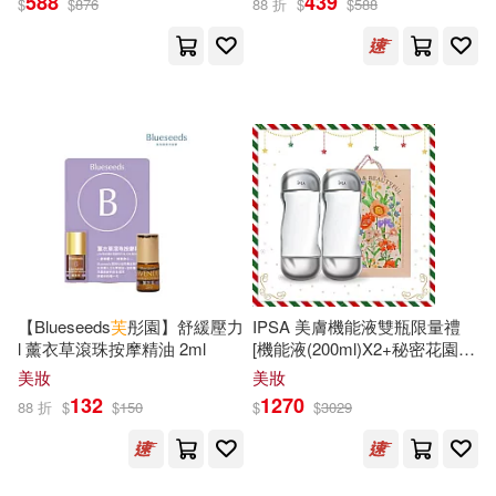
588
439
八路(19)
$
$
876
88 折
$
$
588
湖南少年兒童出版社(131)
北京小紅花圖書工作室(19)
方志出版社(130)
吉田秋生(19)
吳中偉(19)
浙江人民美術出版社(128)
成海うるみ(19)
松浦章(19)
中國中醫藥出版社(127)
林清玄(19)
管家琪(19)
中國林業出版社(127)
【Blueseeds
芙
彤園】舒緩壓力
IPSA 美膚機能液雙瓶限量禮
薛理勇(19)
l 薰衣草滾珠按摩精油 2ml
[機能液(200ml)X2+秘密花園品
長鴻出版社(127)
牌禮袋]-保養獻禮組-國際航空
美妝
美妝
版
132
1270
陳文漢（主編）(19)
88 折
$
$
150
$
$
3029
南開大學出版社(125)
（美）蘇斯博士(19)