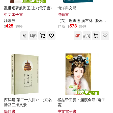
商務國際辭書編輯部(24)
中國計量出版社(173)
亂世逐夢航海王(上) (電子書)
海洋與文明
中文電子書
簡體書
朱耀輝(24)
東條仁(24)
鍾
漢
波
（英）理查德·
漢
布林
張煥香等
北京師範大學出版社(170)
425
573
$
$
500
87 折
$
$
659
海倫．凱勒(24)
薩芙(24)
紙
試閱
試閱
青文(170)
禾馬(164)
韓國C3出版公社(24)
中國紡織出版社(163)
PRESTIGE DIGITAL BOOK SERIE
S(23)
重慶出版社(160)
上海中國航海博物館(23)
中國書籍出版社(158)
交通部運輸研究所(23)
麥田(157)
西洋鏡(第二十六輯)：北京名
極品帝王宴：滿漢全席 (電子
勝及三海風景
書)
平嶋夏海(23)
廖鴻基(23)
簡體書
中文電子書