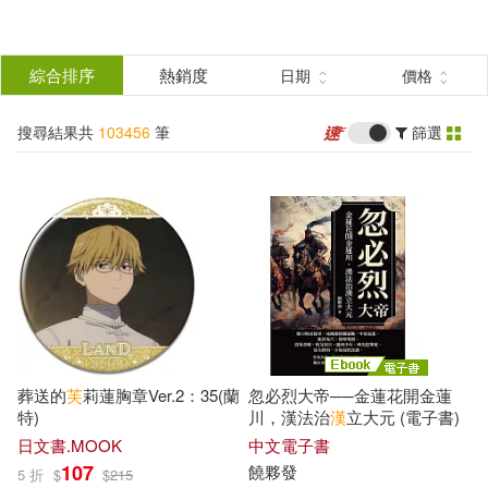
搜
尋
分類
綜合排序
熱銷度
日期
價格
(單選)
結
搜尋結果共
103456
筆
篩選
所有商品(103456)
果
圖書(74190)
影音(3465)
篩
選
雜誌(2724)
售票網(5)
展開
作者
(可複選)
美妝(1728)
服飾(567)
葬送的
芙
莉蓮胸章Ver.2：35(蘭
忽必烈大帝──金蓮花開金蓮
家居生活(2510)
美食(1351)
尾田榮一郎(327)
特)
川，漢法治
漢
立大元 (電子書)
日文書.MOOK
中文電子書
107
饒夥發
5 折
$
$
215
3C(1958)
家電(264)
本書編寫組(198)