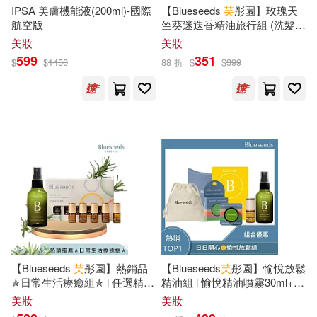
IPSA 美膚機能液(200ml)-國際
【Blueseeds
芙
彤園】玫瑰天
和月伸宏(20)
航空版
竺葵迷迭香精油旅行組 (洗髮露
現代出版社(135)
30ml+沐浴露30ml+潔牙膏
美妝
美妝
30ml)
嚴文井（主編）(20)
599
351
$
$
1450
88 折
$
$
399
Warner Classics(134)
星野之宣(20)
梁實秋(20)
天津人民出版社(133)
海豚傳媒編(20)
百家出版社(133)
上海市檔案館(19)
上海財經大學出版社(131)
中共上海市委黨史研究室(19)
人民教育出版社(131)
【Blueseeds
芙
彤園】熱銷品
【Blueseeds
芙
彤園】愉悅放鬆
中華人民共和國海事局(19)
✯日常生活療癒組✯ l 任選精油
精油組 l 愉悅精油噴霧30ml+檸
崇文書局(131)
噴霧30ml/瓶+滾珠精油5支/盒
檬滾珠精油2ml+草本奇妙薄荷
美妝
美妝
防護膏6g