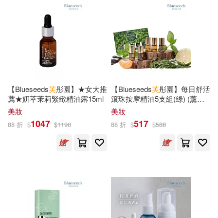
MAXING(21)
中央廣播電視大學出版社(144)
カガノミハチ(21)
廣東人民出版社(144)
向曉漢（主編）(21)
台灣東販(143)
【Blueseeds
芙
彤園】★女大推
【Blueseeds
芙
彤園】每日舒活
吳文智 主編(21)
薦★妍萃茉莉緊緻精油露15ml
滾珠按摩精油5支組(綠) (薰衣
warner music(142)
草/柑橘/茶樹/迷迭香/檸檬)
美妝
美妝
小澤としお(21)
1047
517
88 折
$
$
1190
88 折
$
$
588
三聯(142)
朗文編輯部(21)
中央編譯出版社(142)
朵琳‧芙秋(21)
梁二平(21)
國防工業出版社(142)
櫻木蓮(21)
歷史系之狼(21)