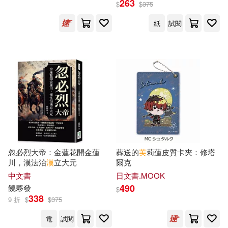
263
$
$
375
紙
試閱
保健(329)
設計文具(1639)
美國迪士尼公司(159)
展開
無印良品(41)
星巴克(7)
蘇青和(155)
出版社
(可複選)
日用清潔(722)
根華編輯部(154)
外語教學與研究出版社(1678)
休閒生活(500)
（美）海明威(139)
商務印書館(1641)
婦幼生活(1413)
本書編委會(129)
忽必烈大帝：金蓮花開金蓮
葬送的
芙
莉蓮皮質卡夾：修塔
川，漢法治
漢
立大元
爾克
海洋出版社(1296)
展開
中文書
日文書.MOOK
餐廚生活(782)
電子票證(79)
（法）儒勒·凡爾納(116)
490
饒夥發
$
科學出版社(1279)
338
9 折
$
$
375
配送方式
(可複選)
鞋包配件(2253)
票券(70)
蔡東藩(115)
劉富華(112)
電
試閱
東立(1223)