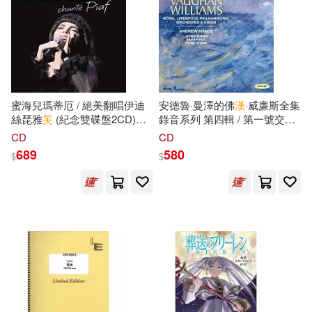
海明威(71)
（法）凡爾納(70)
本週上市新品(95)
華語教學出版社(520)
蔡立宏(67)
ころすけ(64)
中國社會科學出版社(515)
電子書
(可複選)
劉珣(59)
蜜海兒瑪蒂厄 / 絕美翻唱伊迪
安德魯·曼澤的佛
漢
·威廉斯全集
上海古籍出版社(512)
絲琵雅
芙
(紀念雙碟盤2CD)
錄音系列 第四輯 / 第一號交響
適合手機平板閱讀(2748)
(Mireille Mathieu / Mireille
曲”
海
”與雲雀高飛(Andrew
說詞解字辭書研究中心(59)
CD
CD
Mathieu chante Piaf (2CD))
Manze - Vaughan Williams
大連海事大學出版社(468)
689
580
$
$
Complete Recording Vol.4 / A
適合平板閱讀(2915)
Sea Symphony & The Lark
（日）尾田榮一郎(58)
Ascending)
世界圖書出版公司北京公司(464)
免費電子書(97)
(美)海明威(57)
幸村誠(56)
廣西師範大學出版社(453)
本書編委會編(54)
其他
(可複選)
上海辭書出版社(451)
漢語大字典編纂處(54)