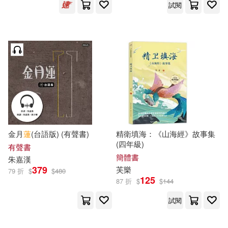
h.m.p(29)
上海圖書館(29)
試閱
華東師範大學出版社(219)
愛德少兒(29)
朵琳．芙秋(29)
中國少年兒童出版社(215)
漢之簡教學資源編輯室（主編）(2
9)
三民(214)
崧燁文化(213)
漢學研究通訊編輯部(29)
青島出版社(213)
漢竹(29)
飄雪樓主(29)
金月
蓮
(台語版) (有聲書)
精衛填海：《山海經》故事集
ライセンスエージェント(211)
(四年級)
有聲書
中公教育少數民族漢語水平等級考
簡體書
朱嘉
漢
試研究中心(28)
379
芙
樂
北京理工大學出版社(211)
79 折
$
$
480
125
87 折
$
$
144
張煒(28)
朱濤(28)
華東理工大學出版社(211)
試閱
鍾美怡(28)