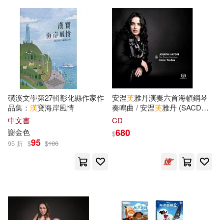
PAD(326)
海豚出版社(326)
（比）岡特·鮑利(40)
學林出版社(320)
上海市地方志編纂委員會(38)
上海文藝出版社(319)
呂思勉(38)
機械工業出版社(318)
磺溪文學第27輯彰化縣作家作
安涅
芙
雅丹演奏六首海頓鋼琴
品集：
漢
寶海岸風情
奏鳴曲 / 安涅
芙
雅丹 (SACD
中國民族語文翻譯中心譯(37)
Hybrid)(Haydn six piano
中文書
CD
南京大學出版社(315)
sonatas / Einav Yarden)
680
謝金色
$
95
95 折
$
$
100
紀連海(37)
謝佳紘(37)
中信出版社(311)
郭漢辰(37)
長谷川裕一(37)
上海社會科學院出版社(309)
（美）吳月梅（主編）(37)
中國建築工業出版社(307)