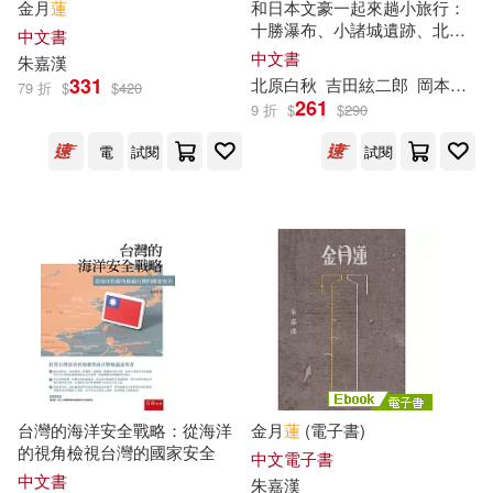
金月
蓮
和日本文豪一起來趟小旅行：
SONY MUSIC(255)
十勝瀑布、小諸城遺跡、北海
中文書
道田野、栃木山景、群馬溫
李曉琪(33)
極楽(33)
中文書
朱嘉
漢
泉……漫步隱藏版迷人景點
新世界出版社(255)
331
北原白秋
吉田絃二郎
岡本綺堂
79 折
$
$
420
261
9 折
$
$
290
王子今(33)
蔡金吉(33)
上海書店出版社(253)
電
試閱
試閱
鼎文公職名師群(33)
電子工業出版社(251)
（印）泰戈爾(33)
法律出版社(248)
プレステージ出版（写真集）(32)
石油工業出版社(241)
吉岡公威(32)
黃山書社(234)
台灣的海洋安全戰略：從海洋
金月
蓮
(電子書)
的視角檢視台灣的國家安全
海洋委員會海洋保育署(32)
中文電子書
KADOKAWA(225)
中文書
朱嘉
漢