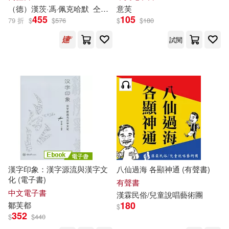
中國經濟出版社(156)
（德）
漢
茨·馮·佩克哈默
仝冰雪等
意
芙
455
105
79 折
$
$
576
$
$
180
李曉琪（主編）(23)
二十一世紀出版社(155)
試閱
芙麗達．麥法登(23)
根華(154)
耕林(153)
蓮実ｸﾚｱ(23)
藤萍(23)
作家出版社(152)
鐵皮人美術(23)
高凌(23)
青海人民出版社(152)
（丹）安徒生(23)
シリ崎(22)
光明日報出版社(151)
漢字印象：漢字源流與漢字文
八仙過海 各顯神通 (有聲書)
一世風流(22)
化 (電子書)
有聲書
鳳凰出版社(151)
中文電子書
漢
霖民俗/兒童說唱藝術團
180
鄒
芙
都
$
上海美術電影制片廠(22)
352
$
$
440
天地出版社(150)