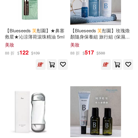
江蘇人民出版社(141)
王濤（主編）(21)
湖南文藝出版社(140)
【Blueseeds
芙
彤園】★鼻塞
【Blueseeds
芙
彤園】玫瑰煥
魯德亞德．吉卜林(21)
救星★沁涼薄荷滾珠精油 5ml
顏隨身保養組 旅行組 (保濕潔
慕客館(138)
顏慕斯30ml+保濕精露噴霧
美妝
美妝
30ml+玫瑰精油露5ml)
龍人(21)
（漢）劉向(21)
122
517
88 折
$
$
139
88 折
$
$
588
江蘇鳳凰文藝出版社(138)
KATOKI HAJIME(20)
複刻文化(137)
リュート(20)
丁劍玲(20)
浙江少年兒童出版社(135)
上海圖書館編(20)
余夏霞(20)
浙江工商大學出版社(135)
劉珣（主編）(20)
湖北美術出版社(135)