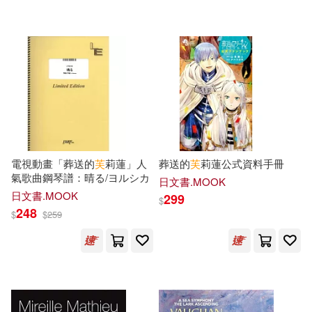
可超商取貨(83960)
寵物生活(687)
林漢達(105)
李俊穎(104)
北京語言大學出版社(1069)
可海外宅配(82107)
玲廊滿藝(148)
故宮精品(30)
羅冠顯(103)
林漢忠(102)
北京大學出版社(1027)
可港澳店取(79261)
電子書(5664)
有聲書(330)
林受勳(100)
廖慶堂(96)
上海人民出版社(979)
可新加坡店取(78604)
衛紀淮(94)
陳鈞彥(91)
電視動畫「葬送的
芙
莉蓮」人
葬送的
芙
莉蓮公式資料手冊
社會科學文獻出版社(887)
氣歌曲鋼琴譜：晴る/ヨルシカ
可菲律賓店取(79402)
日文書.MOOK
（漢）司馬遷(91)
傅怡釧(90)
日文書.MOOK
299
$
中華書局(771)
248
$
$
259
武鵬程(86)
TMA(80)
上市日期
(可複選)
漢湘文化(550)
蔣敏玲(76)
徐俊西(75)
一個月內上市新品(558)
上海交通大學出版社(530)