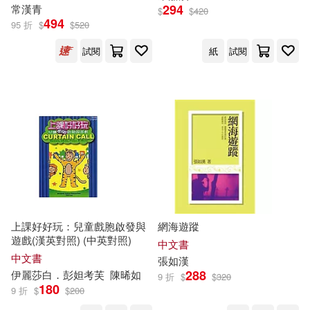
294
常
漢
青
$
$
420
編輯部(32)
芙蘿(32)
494
95 折
$
$
520
四川辭書出版社(223)
試閱
紙
試閱
邱永芳(32)
林崇漢(31)
中國農業出版社(222)
陳宇勝(31)
九州出版社(222)
（瑞士）約翰娜·斯比麗(31)
廈門大學出版社(221)
(比)岡特·鮑利(30)
保冬妮(30)
上海書畫出版社(220)
上課好好玩：兒童戲胞啟發與
網海遊蹤
本書編寫組編(30)
蘇軾閔(30)
遊戲(漢英對照) (中英對照)
中文書
中國海關出版社(219)
中文書
張如
漢
魯迅(30)
MAX-A(29)
288
伊麗莎白．彭妲考
芙
陳晞如
9 折
$
$
320
同濟大學出版社(219)
180
9 折
$
$
200