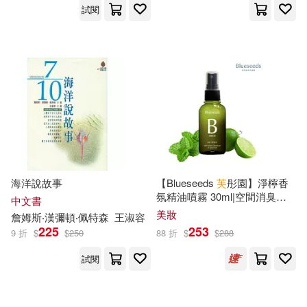
試閱
劉增利(22)
崔鍾雷(22)
人民衛生出版社(148)
木下杏(22)
朱嘉漢(22)
中國鐵道出版社(147)
楊寄洲(22)
洋洋兔(22)
暨南大學出版社(147)
竜騎士07(22)
漢語大詞典出版社(146)
海洋說故事
【Blueseeds
芙
彤園】淨檸香
童趣出版有限公司(22)
氛精油噴霧 30ml|空間消臭噴
中國水利水電出版社(145)
中文書
霧
美妝
詹姆斯‧
漢
彌頓‧佩特森
王淑容
藤原芳秀(22)
賴世雄(22)
225
253
9 折
$
$
250
88 折
$
$
288
臺灣商務(145)
試閱
遠東圖書公司編審委員會(22)
TMEplus(144)