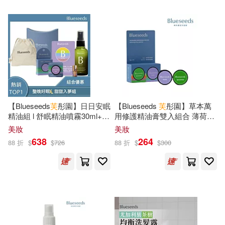
木馬文化(125)
たらちねジョン(18)
華夏出版社(125)
プレステージ出版(写真集)(18)
上海遠東出版社(124)
三島由紀夫(18)
中國地質大學出版社(124)
【Blueseeds
芙
彤園】日日安眠
【Blueseeds
芙
彤園】草本萬
上海市經濟和信息化委員會(18)
精油組 l 舒眠精油噴霧30ml+舒
用修護精油膏雙入組合 薄荷清
武漢出版社(122)
眠滾珠精油2ml+奇妙草本精油
新防護 / 薰衣草萬用修護精油
美妝
美妝
膏6g
膏 6g l
芙
彤園
638
264
可樂(18)
吉川蓮(18)
88 折
$
$
726
88 折
$
$
300
中國石化出版社(121)
唐川(18)
小野不由美(18)
吉林大學出版社(120)
李海生(18)
横宮七海(18)
商務(120)