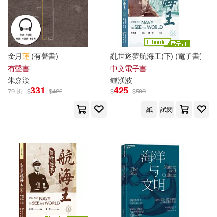
小象漢字(26)
手塚治虫(26)
華中科技大學出版社(185)
清秋子(26)
陳文漢(26)
經濟科學出版社(184)
金月
蓮
(有聲書)
亂世逐夢航海王(下) (電子書)
有聲書
中文電子書
龐中華(26)
影崎由那(25)
朱嘉
漢
鍾
漢
波
MTEX(183)
331
425
79 折
$
$
420
$
$
500
殷海光(25)
田村由美(25)
紙
試閱
中山大學出版社(181)
邢義田(25)
顧抒(25)
中國文史出版社(177)
（美）迪士尼公司(25)
生活‧讀書‧新知三聯書店(176)
上海書畫出版社(24)
北方婦女兒童出版社(174)