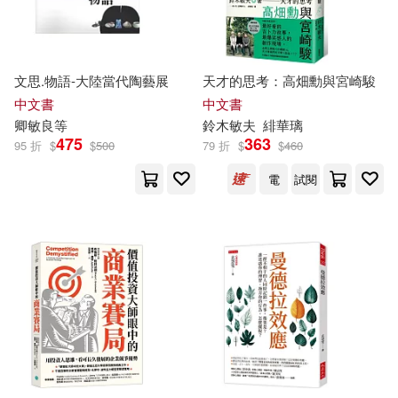
賽門．西奈克(2)
趙盛梅(2)
中國物資出版社(3)
連掌旭(2)
邁可‧桑德爾(2)
中國青年出版社(3)
文思.物語-大陸當代陶藝展
天才的思考：高畑勳與宮崎駿
中文書
中文書
邊和平(2)
郭立東(2)
卿
敏
良等
鈴木
敏
夫
緋華璃
二十張出版(3)
仲間出版(3)
475
363
95 折
$
$
500
79 折
$
$
460
郭賓(2)
鄭吉雄(2)
電
試閱
冶金工業出版社(3)
鄭宰德(2)
鄭開(2)
北京燕山出版社(3)
金英敏(2)
鍾華(2)
台灣學生書局(3)
台灣角川(3)
關子尹(2)
阿德勒(2)
吉林教育出版社(3)
啟示(3)
陳家琪（主編）(2)
陳志仁(2)