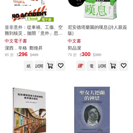
森清敏(2)
楊嘉敏(2)
河海大學出版社(5)
究竟(5)
楊思敏(2)
楊瑞萍（主編）(2)
經濟新潮社(5)
並非意外：從車禍、工傷、空
尼安德塔樂園的嘆息(詩人親簽
難到核災，拋開「意外」思
版)
楊迷斯(2)
楊麗(2)
維，探究事故背後的社會失靈
中文電子書
中文書
西北大學出版社(5)
與卸責代價 (電子書)
潔
西．辛格
鄭煥昇
郭品
潔
296
300
85 折
$
$
499
79 折
$
$
380
楊麗珍(2)
橫田幸信(2)
譯林出版社(5)
紙
試閱
電
試閱
段煉(2)
汪應明（主編）(2)
財經錢線文化有限公司(5)
泰倫斯．基利(2)
采實文化(5)
重慶出版社(5)
湯瑪斯．阿諾德(2)
雲南大學出版社(5)
潔思敏．舍費爾(2)