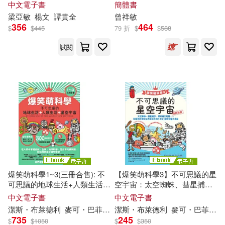
中文電子書
簡體書
甲思敏(2)
皮埃爾．瓦羅德(2)
梁亞
敏
楊文
譚貴全
曾祥
敏
五南(4)
356
464
$
$
445
79 折
$
$
588
真梨幸子(2)
石井朋彥(2)
試閱
北京郵電大學出版社(4)
祖嘉合(2)
章振東(2)
商業周刊(4)
符杰祥(2)
米蘭‧昆德拉(2)
國立臺灣大學出版中心(4)
約爾格．彼得斯(2)
宗教文化出版社(4)
約翰．弗里德里希．赫爾巴特(2)
爆笑萌科學1~3(三冊合售): 不
【爆笑萌科學3】不可思議的星
寧波出版社(4)
方智(4)
可思議的地球生活+人類生活
空宇宙：太空蜘蛛、彗星捕
+星空宇宙 (電子書)
手、黑洞義大利麵.....可愛角色
紫合(2)
羅倫斯．保利(2)
中文電子書
中文電子書
帶你從太陽系飛向外太空，發
暨南大學出版社(4)
潔
斯・布萊德利
麥可・巴菲爾
何修瑜
潔
斯・布萊德利
吳妍儀
呂奕欣
麥可・巴菲爾
現宇宙大奧祕 (電子書)
735
245
$
$
1050
$
$
350