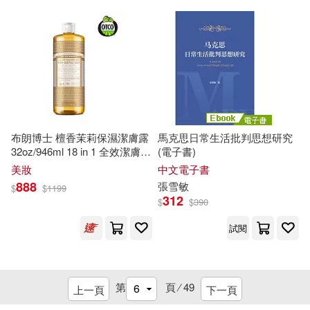
首都經濟貿易大學出版社(3)
（英）彼得·沃森(2)
鷺江出版社(3)
Chandos(2)
（英）蓋特(2)
Eloquence(2)
(德)康特洛維茨(1)
上海大學出版社(2)
布朗博士 檀香茉莉保濕潔膚露
馬克思日常生活批判思想研究
32oz/946ml 18 in 1 全效潔膚露
(電子書)
(德)羅曼(1)
檀香茉莉
上海文藝出版社(2)
美妝
中文電子書
888
張雪
敏
$
$
1199
(德)金沙黛，(德)弗思編(1)
312
$
$
390
上海財經大學出版社(2)
試閱
(日)藤屋伸二(1)
上海辭書出版社(2)
世潮(2)
(日)鈴木敏文(1)
第
頁 ⁄
49
上一頁
下一頁
中國三峽出版社(2)