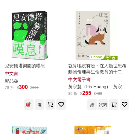
經濟科學出版社(6)
本書編委會(2)
朱家安(2)
西安電子科技大學出版社(6)
朱志榮(2)
朱榮智(2)
青島出版社(6)
ECM(5)
朱立安‧巴吉尼(2)
朱雯熙(2)
Naxos(5)
上海教育出版社(5)
尼安德塔樂園的嘆息
就算牠沒有臉：在人類世思考
朵思．伊斯頓(2)
李哲罕(2)
動物倫理與生命教育的十二道
中文書
上海社會科學院出版社(5)
難題 (電子書)
中文電子書
郭品
潔
300
黃宗慧（Iris Huang）
黃宗
潔
（C
李宗澤(2)
李德毅(2)
79 折
$
$
380
255
中國計量出版社(5)
85 折
$
$
430
電
紙
試閱
李明建（主編）(2)
李永華(2)
中國財政經濟出版社(5)
李遼寧，郭紹均（主編）(2)
中國農業出版社(5)