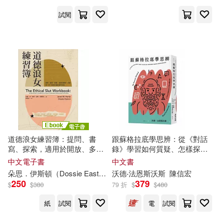
葉雋(3)
蕭楓(3)
試閱
華中科技大學出版社(12)
許福吉(3)
邱少華(3)
華東師範大學出版社(12)
郭品潔(3)
郭蓮榮(3)
上海交通大學出版社(11)
鈴木敏夫(3)
馬亞敏(3)
人民郵電出版社(11)
高思敏(3)
黃慧敏(3)
北京理工大學出版社(11)
道德浪女練習簿：提問、書
跟蘇格拉底學思辨：從《對話
寫、探索，適用於開放、多重
錄》學習如何質疑、怎樣探究?
黃鈺潔(3)
與一對一關係的親密實作指南
矯正僵化思維、屏除固有偏
中文電子書
中文書
商周出版(11)
天地出版社(11)
(電子書)
見，寫給每個人的理性思考與
朵
思
．伊斯頓（Dossie Easton）
沃德
珍妮．W．哈帝（Janet W. Har
‧法恩斯沃斯
陳信宏
對話指南
250
379
（美）白瑪琳，（馬來）駱思潔(3)
$
$
380
79 折
$
$
480
安徽師範大學出版社(11)
紙
試閱
電
試閱
（英）愛什(3)
(德)布呂克(2)