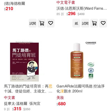
位斯多葛思想家，學習面對不
中文電子書
(
德
)海德格爾
確定年代的生命智慧 (電子書)
李彥舒(3)
李永民（主編）(3)
210
沃德
‧法恩斯沃斯(Ward Farnsworth)
$
296
南開大學出版社(13)
85 折
$
$
499
林之滿(3)
楊匡漢(3)
試閱
紙
試閱
時報出版(13)
東方出版社(13)
楊眉(3)
歐陽輝純(3)
水滴文化(13)
沃德‧法恩斯沃斯(3)
浙江大學出版社(13)
潔思敏．沃德(3)
中國文史出版社(12)
潔絲敏．李．科里(3)
馬丁路德的門徒培育班：再
思
GamARde法國珂瑪德 控油淨
天下雜誌(12)
十誡、使徒信經、主禱文、洗
化
潔
顏水 200ml
禮與聖餐
中文書
美妝
玄慧雯(3)
申克‧艾倫斯(3)
680
提摩太‧溫格爾
張洵宜
知識產權出版社(12)
$
315
9 折
$
$
350