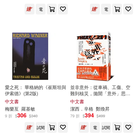
張艷，楊曉燕，張建東(2)
哈爾濱工業大學出版社(6)
電
電
張蘊之(2)
張雪敏(2)
國家行政學院出版社(6)
彭立群(2)
徐曼（主編）(2)
大是文化(6)
大牌出版(6)
德國亞琛語言學院(2)
山東大學出版社(6)
戴夫．布魯姆(2)
戶思社(2)
崧博出版(6)
平安文化(6)
愛之死： 華格納的《崔斯坦與
並非意外：從車禍、工傷、空
伊索德》(第2版)
難到核災，拋開「意外」思
文國士(2)
維，探究事故背後的社會失靈
中文書
中文書
廣東人民出版社(6)
與卸責代價
梅樂亙
羅基
敏
潔
西．辛格
鄭煥昇
306
394
文安德．馮．彼特爾斯多夫(2)
9 折
$
$
340
79 折
$
$
499
新華出版社(6)
游擊文化(6)
試閱
電
試閱
曲一線（主編）(2)