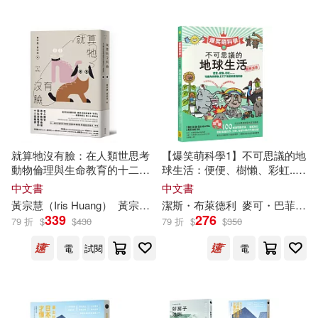
廣西師範大學出版社(11)
(德)海德格爾(2)
東北師範大學出版社(11)
(德)薩弗蘭斯基(2)
湖南師範大學出版社(11)
(美)黃慧敏(2)
Firas(2)
首都師範大學出版社(11)
就算牠沒有臉：在人類世思考
【爆笑萌科學1】不可思議的地
Thinknetic(2)
動物倫理與生命教育的十二道
球生活：便便、樹懶、彩虹......
世界圖書出版公司北京公司(10)
難題
可愛角色帶你上天下海探索萬
中文書
中文書
物奧祕
黃宗慧（Iris Huang）
黃宗
潔
（Cathy Huang）
潔
斯・布萊德利
麥可・巴菲爾
《詞語有意思》編委會(2)
339
276
79 折
$
$
430
79 折
$
$
350
中國紡織出版社(10)
電
試閱
電
中尾隆一郎(2)
法律出版社(10)
繆思(10)
亞倫‧克萊恩(2)
伊娃(2)
中國礦業大學出版社(9)