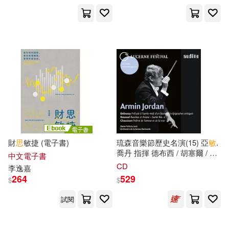
婦幼生活(123)
餐廚生活(47)
漢寶德(12)
詹文明(11)
展開
鞋包配件(29)
寵物生活(119)
王風(10)
出版社
(可複選)
電子書(159)
有聲書(12)
中公教育教師資格考試研究院(9)
人民出版社(55)
周思潔(9)
喬思敏(8)
中國社會科學出版社(52)
財
思
敏捷 (電子書)
琉森音樂節歷史名演(15) 亞
敏
.
潔斯・布萊德利(8)
燈無(8)
喬丹 指揮 德布西 / 胡塞爾 / 蕭
中文電子書
頌:管絃樂作品集(Lucerne
高等教育出版社(42)
展開
CD
李逸嘉
Festival XV Armin Jordan
264
529
$
$
conducts Debussy, Roussel &
蔡慶樺(8)
麥可・巴菲爾(8)
Chausson)
商務印書館(40)
崧燁文化(37)
試閱
配送方式
(可複選)
保羅‧梅森Paul Mason(7)
江蘇人民出版社(31)