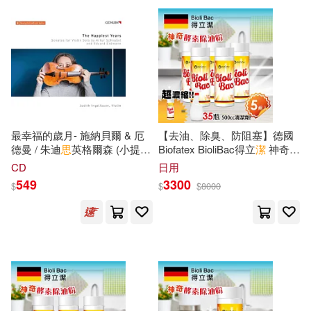
可超商取貨(2100)
克莉絲汀．舒茲—萊斯(7)
上海人民出版社(28)
可海外宅配(1983)
孫周興(7)
江曉美(7)
北京大學出版社(27)
可港澳店取(1943)
牛勝玉(7)
張祥龍(6)
中國人民大學出版社(26)
最幸福的歲月- 施納貝爾 & 厄
【去油、除臭、防阻塞】德國
可新加坡店取(1936)
德曼 / 朱迪
思
英格爾森 (小提
Biofatex BioliBac得立
潔
神奇酵
李朝東(6)
江暢(6)
琴)(The Happiest Years -
素除油粉 5入組
社會科學文獻出版社(26)
CD
日用
Schnabal & Erdmann / Judith
可菲律賓店取(1949)
549
3300
$
$
$
8000
Ingolfsson (violin))
保羅‧梅森(5)
劉強(5)
中央編譯出版社(21)
周思敏(5)
周軍民(5)
上市日期
(可複選)
北京師範大學出版社(21)
馬德高(5)
劉燁(4)
一個月內上市新品(23)
機械工業出版社(21)