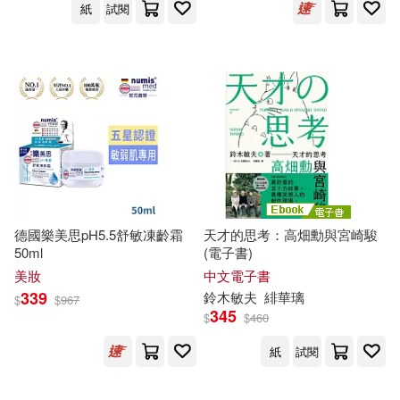
紙
試閱
線裝書局(3)
（德）海德格爾(2)
西北工業大學出版社(3)
（德）馬丁·湯姆·迪克，（德）延斯
·巴爾策(2)
西南師範大學出版社(3)
（法）克莉司德·布提可南(2)
西安交通大學出版社(3)
（美）白瑪琳(2)
德國樂美思pH5.5舒敏凍齡霜
天才的思考：高畑勳與宮崎駿
輔仁大學出版社(3)
野人(3)
50ml
(電子書)
（美）羅伯特·C.馬丁(2)
美妝
中文電子書
開明出版社(3)
339
鈴木
敏
夫
緋華璃
$
$
967
345
$
$
460
（美）馬丁·加德納(2)
陝西師範大學出版社(3)
紙
試閱
（英）哈代(2)