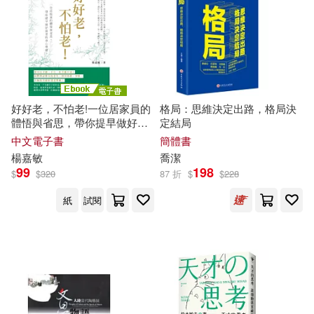
葛蘭．薩巴帝爾(2)
上海外語教育出版社(3)
蘿蘋˙A.˙潔思(2)
上海科技教育出版社(3)
裘德．康恩(2)
好好老，不怕老!一位居家員的
格局：思維決定出路，格局決
世一(3)
世茂(3)
體悟與省思，帶你提早做好迎
定結局
老的身心準備! (電子書)
中文電子書
簡體書
西格蒙德．佛洛伊德(2)
楊嘉
敏
喬
潔
中共黨史出版社(3)
99
198
$
$
320
87 折
$
$
228
許麗萍(2)
詹依潔(2)
紙
試閱
中國中醫藥出版社(3)
貝恩德．羅爾夫(2)
中國宇航出版社(3)
賽門‧西奈克(2)
中國林業出版社(3)