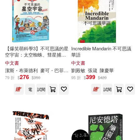
林大為(2)
林山田著(2)
九州出版社(5)
林斯諺(2)
林樹芬(2)
人民教育出版社(5)
先覺(5)
林琳(2)
林遠澤(2)
【爆笑萌科學3】不可思議的星
Incredible Mandarin 不可思議
吉林大學出版社(5)
空宇宙：太空蜘蛛、彗星捕
華語
手、黑洞義大利麵.....可愛角色
中文書
中文書
柄谷行人(2)
柳映書(2)
帶你從太陽系飛向外太空，發
潔
斯・布萊德利
麥可・巴菲爾
何修瑜
劉殿
敏
張箴
陳慶華
大石國際文化(5)
現宇宙大奧祕
276
399
79 折
$
$
350
95 折
$
$
420
柴納．米耶維(2)
梁亞敏(2)
電
試閱
試閱
天津大學出版社(5)
梁光耀(2)
梁敏(2)
山東人民出版社(5)
梁敏，（德）聶黎曦（主編）(2)
心靈工坊(5)
樂律(5)