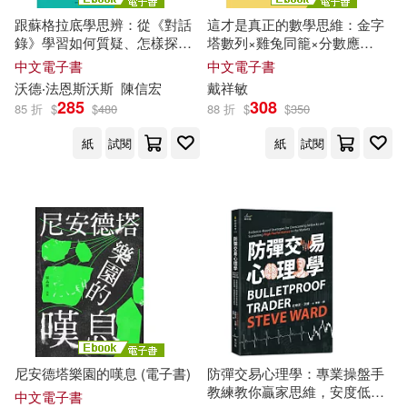
北京航空航天大學出版社(7)
跟蘇格拉底學思辨：從《對話
這才是真正的數學思維：金字
錄》學習如何質疑、怎樣探究?
塔數列×雞兔同籠×分數應
小林智洋(2)
小象(2)
矯正僵化思維、屏除固有偏
用……從鞏固基礎到提升思考
博客思(7)
中文電子書
中文電子書
見，寫給每個人的理性思考與
力，掌握關鍵難點，突破數學
沃德
‧法恩斯沃斯
陳信宏
戴祥
敏
對話指南 (電子書)
瓶頸 (電子書)
尼采(2)
展展(2)
285
308
85 折
$
$
480
88 折
$
$
350
吉林出版集團有限責任公司(7)
紙
試閱
紙
試閱
山東智紀(2)
天下文化(7)
崔西．丹尼斯－蒂瓦里(2)
安徽人民出版社(7)
川村奈津子(2)
復旦大學出版社(7)
布萊思．寇特內(2)
東南大學出版社(7)
尼安德塔樂園的嘆息 (電子書)
防彈交易心理學：專業操盤手
布賴恩．克洛迪舒克(2)
教練教你贏家思維，安度低
生活‧讀書‧新知三聯書店(7)
中文電子書