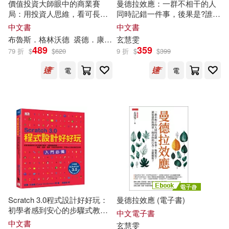
外文出版社(3)
學苑出版社(3)
價值投資大師眼中的商業賽
曼德拉效應：一群不相干的人
局：用投資人思維，看可長久
同時記錯一件事，後果是?誰迷
陳文字(2)
陳澤環(2)
發展的企業競爭優勢
惑你的理智、操弄你的行為，
中文書
中文書
小樹文化(3)
怎麼擺脫?
布魯斯．格林
沃德
裘德．康恩
梁東屏
玄慧雯
489
359
79 折
$
$
620
9 折
$
$
399
陳禹潔(2)
陶德‧羅斯(2)
廈門大學出版社(3)
電
電
雨果．亞當．貝鐸(2)
新世界出版社(3)
春山出版(3)
霍格爾．丹貝克(2)
未來出版社(3)
柿子文化(3)
馬建青，孫葉飛（主編）(2)
汕頭大學出版社(3)
馬雅人(2)
江蘇教育出版社(3)
Scratch 3.0程式設計好好玩：
曼德拉效應 (電子書)
馮思瓦‧塔爾帝夫(2)
初學者感到安心的步驟式教
中文電子書
江西教育出版社(3)
學，培養邏輯思維，算數、遊
中文書
玄慧雯