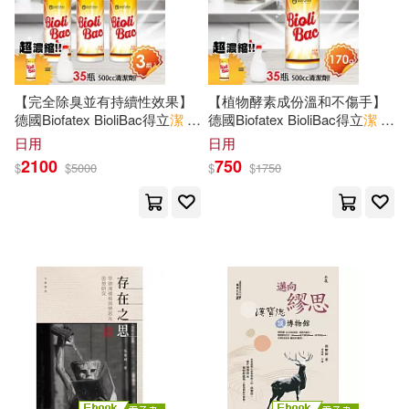
孫周興等（主編）(4)
南京大學出版社(20)
電子書
(可複選)
於永玉(4)
本書編寫組編(4)
武漢大學出版社(20)
麥田(20)
【完全除臭並有持續性效果】
【植物酵素成份溫和不傷手】
適合手機平板閱讀(126)
朵思．伊斯頓（Dossie Easton）
德國Biofatex BioliBac得立
潔
神
德國Biofatex BioliBac得立
潔
神
(4)
奇酵素除油粉 3入組
奇酵素除油粉
中國少年兒童出版社(19)
日用
日用
適合平板閱讀(33)
2100
750
$
$
5000
$
$
1750
潔思敏‧沃德(4)
四川大學出版社(16)
免費電子書(3)
珍妮．W．哈帝（Janet W. Hard
y）(4)
教育科學出版社(16)
禹思敏(4)
蔡永奇(4)
其他
(可複選)
科學出版社(16)
路丙輝（總主編）(4)
現在可購買商品(1026)
光明日報出版社(15)
馬亞敏，李欣穎(4)