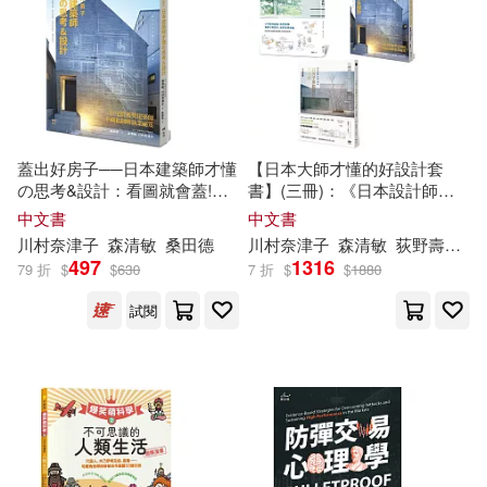
佩特拉．布拉赫特(2)
延邊大學出版社(9)
侯思茹(2)
保羅．布倫(2)
江蘇大學出版社(9)
倪琳妍，孫旻煜（主編）(2)
蓋出好房子──日本建築師才懂
【日本大師才懂的好設計套
華夏出版社(9)
の思考&設計：看圖就會蓋!日
書】(三冊)：《日本設計師才
本學生正在學的關鍵結構、基
懂的好房子法則》、《蓋出好
中文書
中文書
克瓦米．安東尼．阿皮亞(2)
地破解、照明與陰影、建材魅
房子 日本建築師才懂の思考&
川村奈津子
森清
敏
桑田
德
川村奈津子
森清
敏
荻野壽也
黑
中共中央黨校出版社(8)
力
設計》、《日本造園大師才懂
497
1316
79 折
$
$
630
7 折
$
$
1880
的 景觀設計85法則(暢銷好評
克里斯昂．赫塞(2)
冀劍制(2)
版)》
試閱
中山大學出版社(8)
凱蘿˙伍丁(2)
凱西女孩(2)
北京語言大學出版社(8)
劉俊敏(2)
劉又誠(2)
小漫遊文化(8)
巴比樂視(8)