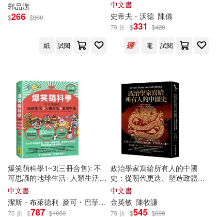
潮、長保最佳操作績效
中文書
郭品
潔
布魯斯．格林沃德(2)
266
史帝夫・
沃德
陳儀
$
$
380
皇冠(7)
福建人民出版社(7)
331
79 折
$
$
420
席爾帕．拉維拉(2)
張亮(2)
紙
試閱
電
試閱
西南交通大學出版社(7)
張德明(2)
張德英(2)
中國政法大學出版社(6)
張慧敏(2)
張政文(2)
中國書籍出版社(6)
張新剛(2)
張會峰(2)
人民日報出版社(6)
張正武(2)
張步桃(2)
爆笑萌科學1~3(三冊合售): 不
政治學家寫給所有人的中國
吉林文史出版社(6)
可思議的地球生活+人類生活
史：從朝代更迭、塑造政體、
+星空宇宙
身分認同談中國政治思想
中文書
中文書
張海濤(2)
同濟大學出版社(6)
潔
斯・布萊德利
麥可・巴菲爾
何修瑜
金英
敏
吳妍儀
陳牧謙
呂奕欣
787
545
75 折
$
$
1050
79 折
$
$
690