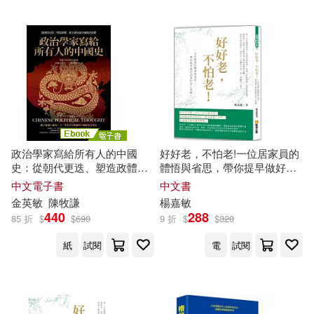
經濟管理出版社(4)
苫野一德(2)
范並思等(2)
良品文化(4)
莉莎‧潔諾娃(2)
菅原健一(2)
華東理工大學出版社(4)
華特．班雅明(2)
遼寧大學出版社(4)
韋伯(4)
政治學家寫給所有人的中國
好好老，不怕老!一位居家員的
菲力醫師（Doc Felix）(2)
史：從朝代更迭、塑造政體、
體悟與省思，帶你提早做好迎
龍門書局(4)
身分認同談中國政治思想 (電子
老的身心準備!
中文電子書
中文書
書)
葉啟政(2)
金英
敏
陳牧謙
楊嘉
敏
CBETA 財團法人佛教電子佛典基金
440
288
85 折
$
$
690
9 折
$
$
320
會(3)
葛洛莉亞．瑪珂博士(2)
紙
試閱
電
試閱
Linfair Records Limited(3)
葛蕾絲‧洛登(2)
三采(3)