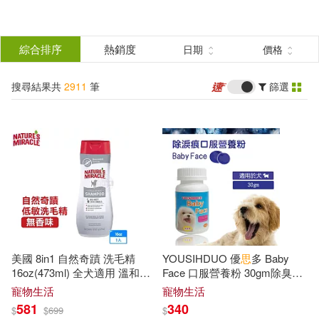
搜
尋
分類
綜合排序
熱銷度
日期
價格
(單選)
結
搜尋結果共
2911
筆
篩選
圖書(1856)
所有商品(2911)
果
影音(62)
雜誌(4)
篩
選
美妝(164)
家居生活(67)
展開
作者
(可複選)
3C(7)
家電(40)
美國 8in1 自然奇蹟 洗毛精
YOUSIHDUO 優
思
多 Baby
保健(2)
設計文具(1)
本書編寫組(27)
嚴軍(17)
16oz(473ml) 全犬適用 溫和不
Face 口服營養粉 30gm除臭清
刺激 清潔 潤絲 除臭 NM-低
敏
潔保健(1罐)
寵物生活
寵物生活
洗毛精
581
340
$
$
699
$
日用清潔(205)
休閒生活(14)
曲一線(15)
薛金星(15)