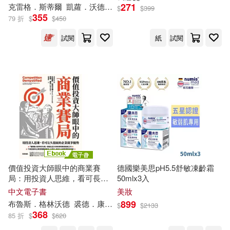
戲、畫圖、配樂全都辦得到，
271
克雷格．斯蒂爾
凱蘿．
沃德
曼
喬恩．伍
德
考克
黃鐘瑩
$
$
399
魯成文(2)
魯海潔(2)
英國DK出版社最新全球版
355
79 折
$
$
450
河北大學出版社(3)
試閱
紙
試閱
魯道夫‧史代納(2)
河北美術出版社(3)
麥可．舒爾(2)
灕江出版社(3)
麥特．亞伯拉罕(2)
黃健敏(2)
當代中國出版社(3)
黃宗慧（Iris Huang）(2)
福建教育出版社(3)
黃宗潔（Cathy Huang）(2)
價值投資大師眼中的商業賽
德國樂美思pH5.5舒敏凍齡霜
秀威資訊(3)
局：用投資人思維，看可長久
50mlx3入
發展的企業競爭優勢 (電子書)
中文電子書
美妝
齋藤孝(2)
龔俊恆(2)
899
布魯斯．格林
沃德
裘德．康恩
梁東屏
$
$
2133
立信會計出版社(3)
368
85 折
$
$
620
（德）卡爾·洛維特(2)