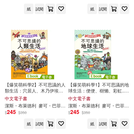
羅國傑(2)
羅德．文森(2)
東方出版中心(4)
紙
試閱
紙
試閱
羅歡(2)
東華大學出版社(4)
羅蘭．利伯沙–布拉赫特(2)
江西人民出版社(4)
美國植物畫藝術家協會(2)
江西高校出版社(4)
聞思敏(2)
胡大平(2)
浙江人民出版社(4)
【爆笑萌科學2】不可思議的人
【爆笑萌科學1】不可思議的地
類生活：穴居人、木乃伊埃及
球生活：便便、樹懶、彩虹......
胡田庚(2)
貓、象龜......可愛角色帶你穿梭
可愛角色帶你上天下海探索萬
中文電子書
中文電子書
燕山大學出版社(4)
古今遊歷33國文明 (電子書)
物奧祕 (電子書)
潔
斯・布萊德利
麥可・巴菲爾
呂奕欣
潔
斯・布萊德利
麥可・巴菲爾
艾伯特．費爾普斯．格雷夫斯(2)
245
245
$
$
350
$
$
350
現代出版社(4)
立緒(4)
紙
試閱
紙
試閱
艾琳．法爾科納(2)
花亦芬(2)