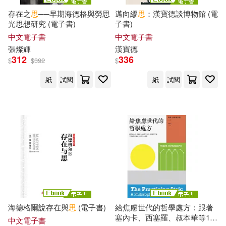
作者/演唱/譯/編/繪(7)
吉林人民出版社(15)
存在之
思
──早期海德格與勞思
邁向繆
思
：漢寶德談博物館 (電
光思想研究 (電子書)
子書)
伊迪絲．霍爾(3)
傅佩榮(3)
價格
-
中文電子書
中文電子書
外語教學與研究出版社(15)
範圍
張燦輝
漢寶德
坂田幸樹（SAKATA Kohki）(3)
312
336
$
$
392
$
天津人民出版社(15)
遠流(15)
紙
試閱
紙
試閱
大師系列叢書編輯部(3)
陝西人民教育出版社(15)
孫周興（主編）(3)
宋丹(3)
SONY MUSIC(14)
張柯(3)
張銀樹(3)
中信出版社(14)
張雲天(3)
戴祥敏(3)
上海三聯書店(13)
海德格爾說存在與
思
(電子書)
給焦慮世代的哲學處方：跟著
本書編委會編(3)
李光欽(3)
塞內卡、西塞羅、叔本華等10
中文電子書
中國科學技術出版社(13)