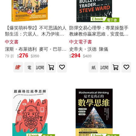
劉廣敏(2)
清華大學出版社(8)
精美(8)
卡洛琳．馮．聖安吉(2)
【爆笑萌科學2】不可思議的人
防彈交易心理學：專業操盤手
聯經出版公司(8)
臺灣商務(8)
類生活：穴居人、木乃伊埃及
教練教你贏家思維，安度低
史帝夫・沃德(2)
吉原義人(2)
貓、象龜......可愛角色帶你穿梭
潮、長保最佳操作績效 (電子
中文書
中文電子書
古今遊歷33國文明
書)
電子工業出版社(8)
潔
斯・布萊德利
麥可・巴菲爾
呂奕欣
史帝夫・
沃德
陳儀
276
294
79 折
$
$
350
$
$
420
吳越舟(2)
商桂珍（主編）(2)
上海譯文出版社(7)
電
試閱
紙
試閱
喬尼‧湯姆森(2)
中國電力出版社(7)
喬瑟夫．史奇貝(2)
嚴群(2)
典藏藝術家庭(7)
大衛．艾波斯坦（David Epstein）
(2)
北京教育出版社(7)
奧吉‧歐格斯(2)
小倉廣(2)