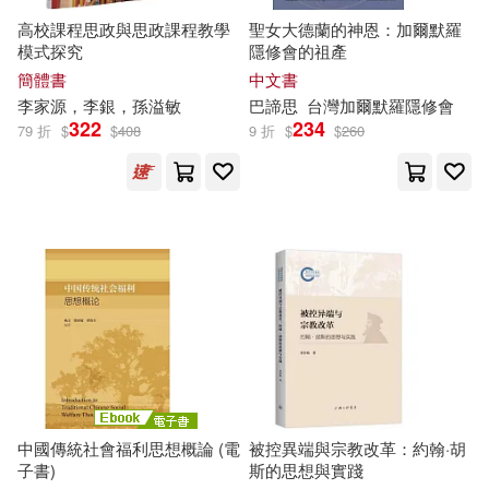
PCuSER電腦人文化(4)
高校課程思政與思政課程教學
聖女大德蘭的神恩：加爾默羅
潔思．貝克(2)
潔米欣(2)
模式探究
隱修會的祖產
Universal(4)
簡體書
中文書
李家源，李銀，孫溢
敏
巴諦
思
台灣加爾默羅隱修會
潔米辛(2)
潔西．辛格(2)
322
234
79 折
$
$
408
9 折
$
$
260
Warner Classics(4)
牛勝玉（總主編）(2)
warner music(4)
猿渡步(2)
王勁玉(2)
中南大學出版社(4)
王琿（主編）(2)
中國對外翻譯出版公司(4)
珍妮．W．哈帝(2)
中國水利水電出版社(4)
甘玲（主編）(2)
田口佳史(2)
中國傳統社會福利思想概論 (電
被控異端與宗教改革：約翰·胡
子書)
斯的思想與實踐
中國海洋大學出版社(4)