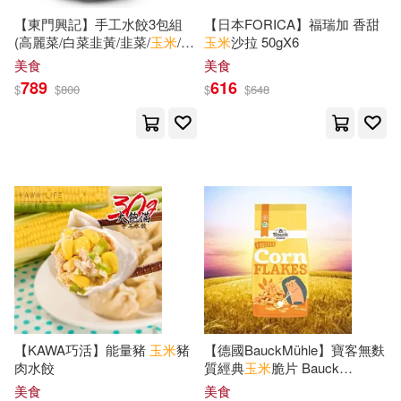
世一編輯部(6)
于卓思(6)
【東門興記】手工水餃3包組
【日本FORICA】福瑞加 香甜
PRESTIGE(23)
三民(23)
(高麗菜/白菜韭黃/韭菜/
玉米
/香
玉米
沙拉 50gX6
菜) 韭菜*3
美食
美食
何政廣(6)
余光中(6)
789
616
$
$
800
$
$
648
世一(23)
人民衛生出版社(23)
值言(6)
僩㳞月夜(6)
印刷工業出版社(23)
冷水(6)
劉嶔琦(6)
吉林美術出版社(23)
劉忠范（主編）(6)
古麗麗(6)
藝術圖書(23)
飛象文化(23)
吳鴻鈞(6)
國立歷史博物館(6)
BIS(22)
墨刻編輯部(6)
夏琳娜(6)
【KAWA巧活】能量豬
玉米
豬
【德國BauckMühle】寶客無麩
肉水餃
質經典
玉米
脆片 Bauck
北京理工大學出版社(22)
Cornflakes 280g/包
美食
美食