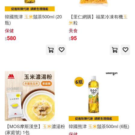
(比)傑夫·尼斯(5)
黃山書社(20)
韓國熊津
玉米
鬚茶500ml (20
【里仁網購】福業冷凍有機
玉
(英)奧基爾維(5)
瓶)
米
粒
上海科學技術文獻出版社(19)
保健
美食
Taki & Poh(5)
580
95
$
$
中國人口出版社(19)
Yusuke (ILT)(5)
出版菊(19)
上海書畫出版社 編(5)
宗教文化出版社(19)
世一文化編輯群(5)
云嵐(5)
小天下(19)
得利影視(19)
全國畜牧總站，中國農業科學院北
京畜牧獸醫研究所(5)
新星出版社(19)
臉譜(19)
【MOS摩斯漢堡】
玉米
濃湯粉
韓國熊津
玉米
鬚茶500ml (6瓶)
兩色風景(5)
(家庭號) 1包
保健