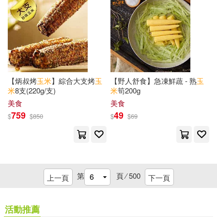
安徽教育出版社(17)
王安憶(5)
王家葵(5)
慕客館(17)
新蕾出版社(17)
王磊(5)
玖月晞(5)
浙江文藝出版社(17)
【炳叔烤
玉米
】綜合大支烤
玉
【野人舒食】急凍鮮蔬 - 熟
玉
白玖(5)
米澤穗信(5)
米
8支(220g/支)
米
筍200g
陝西師範大學出版社(17)
美食
美食
759
49
$
$
850
$
$
69
維吉妮・柯絲塔(5)
羅振玉(5)
中國人民大學出版社(16)
艾歐因．寇弗(5)
中國水利水電出版社(16)
第
頁 ⁄
500
范小柱，顏丹紅，陳琪(5)
上一頁
下一頁
中國農業大學出版社(16)
莊凱任(5)
蔣勳(5)
活動推薦