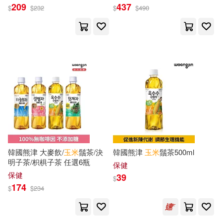
天神遺孤(6)
宮城りえ(6)
209
437
$
$
232
$
$
490
新時代出版社(22)
小牛頓科學教育有限公司編輯團隊
(6)
東南大學出版社(22)
尤冰(6)
徐茂揮(6)
浙江少年兒童出版社(22)
斯瓦米．拉瑪(6)
方勝利(6)
華東理工大學出版社(22)
施志偉(6)
曉磊(6)
雲南人民出版社(22)
韓國熊津 大麥飲/
玉米
鬚茶/決
韓國熊津
玉米
鬚茶500ml
本書編委會(6)
李少昆(6)
明子茶/枳椇子茶 任選6瓶
雲南科技出版社(22)
保健
保健
39
$
楊寒(6)
殷志強(6)
174
アシェット・コレクションズ・ジ
$
$
234
ャパン(21)
水蜜桃筱(6)
海豚傳媒 編(6)