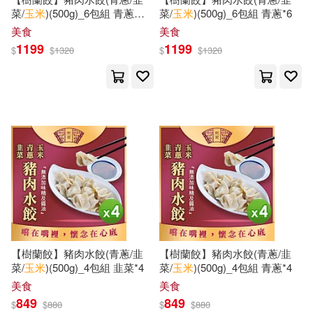
KADOKAWA(27)
菜/
玉米
)(500g)_6包組 青蔥
菜/
玉米
)(500g)_6包組 青蔥*6
*3+韭菜*3
美食
美食
關小敏(8)
（法）馬特(8)
1199
1199
上海文藝出版社(27)
$
$
1320
$
$
1320
（美）安德魯·路米斯(8)
中國文史出版社(27)
（英）畢翠克絲·波特(8)
中國醫藥科技出版社(27)
Jamie(7)
Oliver(7)
天津楊柳青畫社(27)
尖端(27)
丸尾末廣(7)
丹菁(7)
知翎文化(27)
亞凰(7)
傑米．奧利佛(7)
【樹蘭餃】豬肉水餃(青蔥/韭
【樹蘭餃】豬肉水餃(青蔥/韭
西泠印社出版社(27)
菜/
玉米
)(500g)_4包組 韭菜*4
菜/
玉米
)(500g)_4包組 青蔥*4
美食
美食
冬天的柳葉(7)
北原雅紀(7)
849
849
農業部農糧署(27)
九歌(26)
$
$
880
$
$
880