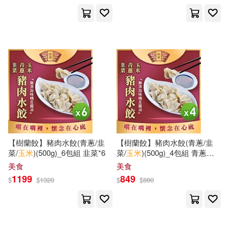
千秋葉工作室(7)
吳美玲(7)
吉林出版集團有限責任公司(26)
國立歷史博物館編輯委員會(7)
江蘇美術出版社(26)
尹喻yuni(7)
常新港(7)
浙江攝影出版社(26)
心晴(7)
李英豪(7)
海豚出版社(26)
皇冠(26)
楊伯達(7)
海岩(7)
【樹蘭餃】豬肉水餃(青蔥/韭
【樹蘭餃】豬肉水餃(青蔥/韭
青島出版社(26)
菜/
玉米
)(500g)_6包組 韭菜*6
菜/
玉米
)(500g)_4包組 青蔥
*2+韭菜*2
美食
美食
海豚傳媒(7)
田中俊行(7)
1199
849
黑龍江美術出版社(26)
$
$
1320
$
$
880
米蘭．昆德拉(7)
臨淵羨魚(7)
上海三聯書店(25)