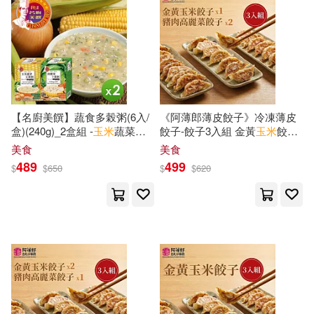
王智琪(9)
蘇童(9)
古吳軒出版社(32)
行政院農業委員會農糧署(9)
中國輕工業出版社(31)
（德）蘇珊·菲爾舍爾(9)
【名廚美饌】蔬食多榖粥(6入/
《阿薄郎薄皮餃子》冷凍薄皮
ZERO ONE STYLE.inc(30)
盒)(240g)_2盒組 -
玉米
蔬菜五
餃子-餃子3入組 金黃
玉米
餃子
穀粥*2
*1+豬肉高麗菜餃子*2
（愛爾蘭）歐因·科弗(9)
美食
美食
河南美術出版社(30)
489
499
$
$
650
$
$
620
（法）羅曼·羅蘭(9)
現代出版社(30)
藍海文化(30)
中華書局編輯部(8)
凱叔(8)
譯林出版社(30)
ECM(29)
國立新竹生活美學館(8)
TMEplus(29)