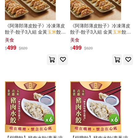
姚江波(8)
尾魚(8)
中國地質大學出版社(29)
庹純雙(8)
張玉清(8)
《阿薄郎薄皮餃子》冷凍薄皮
《阿薄郎薄皮餃子》冷凍薄皮
天津人民美術出版社(29)
餃子-餃子3入組 金黃
玉米
餃子
餃子-餃子3入組 金黃
玉米
餃子
*2+豬肉高麗菜餃子*1
*3
張興東(8)
旭爽(8)
美食
美食
江蘇文藝出版社(29)
499
499
$
$
620
$
$
620
春輝(8)
華中科技大學出版社(29)
比利時氣球傳媒編繪(8)
山東美術出版社(28)
米力(8)
肖雲峰(8)
廣東新世紀出版社(28)
蔡春進(8)
費定暉(8)
新世界出版社(28)
賈德江(8)
赫曼．赫塞(8)
【樹蘭餃】豬肉水餃(青蔥/韭
【樹蘭餃】豬肉水餃(青蔥/韭