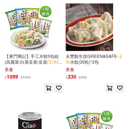
可超商取貨(18241)
鞋包配件(7118)
票券(9)
玉城夏帆(21)
達露沒恩(21)
湖南美術出版社(117)
可海外宅配(15367)
寵物生活(641)
玲廊滿藝(68)
(比)古森(20)
三月果(20)
說頻文化(115)
可港澳店取(13510)
故宮精品(25)
胡八一(20)
中國農業科學技術出版社(106)
【東門興記】手工水餃5包組
永豐餘生技GREEN&SAFE-
玉
可新加坡店取(13277)
PRESTIGE DIGITAL BOOK SERIE
電子書閱讀器(5)
(高麗菜/白菜韭黃/韭菜/
玉米
/香
米
水餃(20粒)*2包
S(19)
菜) 高麗菜*3+白菜*2
四川少年兒童出版社(105)
美食
美食
可菲律賓店取(13642)
1099
330
$
$
1250
$
$
366
電子書(1063)
有聲書(75)
Yonezu(19)
悅文社(105)
三肉必起‧牙霸子(19)
上市日期
(可複選)
中國農業出版社(93)
根華(91)
小道不講武德(19)
一個月內上市新品(581)
二十一世紀出版社(89)