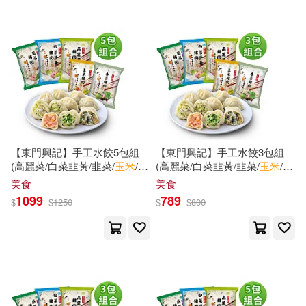
（美）迪士尼公司(14)
台灣角川(51)
遠流(51)
北貓，米小圈教育(13)
中信出版社(50)
MTEX(49)
吳玉生(13)
廖玉蕙(13)
上海人民出版社(49)
張廣文(13)
王宏(13)
寶島社(47)
【東門興記】手工水餃5包組
【東門興記】手工水餃3包組
(高麗菜/白菜韭黃/韭菜/
玉米
/香
(高麗菜/白菜韭黃/韭菜/
玉米
/香
佐野菜見(12)
菜) 韭菜*5
菜)
玉米
*1+香菜*2
美食
美食
人民美術出版社(46)
1099
789
$
$
1250
$
$
800
安德魯‧路米斯(12)
上海古籍出版社(44)
故宮博物院(12)
本社編(12)
哈爾濱工業大學出版社(44)
米倉穂香(12)