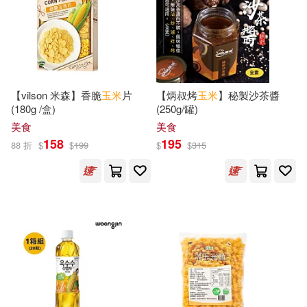
邱維偉(6)
郎春(6)
ベルハウス(20)
陳郁如(6)
駱玉明(6)
北京科學技術出版社(20)
【vilson 米森】香脆
玉米
片
【炳叔烤
玉米
】秘製沙茶醬
黃志安(6)
(180g /盒)
(250g/罐)
北京美術攝影出版社(20)
美食
美食
（波）切斯瓦夫·米沃什(6)
158
195
88 折
$
$
199
$
$
315
地質出版社(20)
（美）布尚(6)
山西人民出版社(20)
（美）阿瑟·米勒(6)
幸福文化(20)
明天出版社(20)
（荷蘭）迪克·布魯納(6)
秀威資訊(20)
釀出版(20)