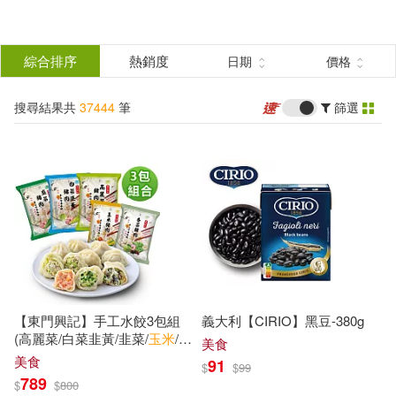
搜
尋
分類
綜合排序
熱銷度
日期
價格
(單選)
結
搜尋結果共
37444
筆
篩選
所有商品(37444)
果
圖書(10218)
影音(1496)
篩
選
雜誌(583)
美妝(272)
展開
作者
(可複選)
服飾(1434)
家居生活(2400)
【東門興記】手工水餃3包組
義大利【CIRIO】黑豆-380g
美食(1848)
3C(4298)
根華編輯部(91)
風弄(71)
(高麗菜/白菜韭黃/韭菜/
玉米
/香
美食
菜) 韭菜*1+
玉米
*1+香菜*1
美食
91
$
$
99
789
$
$
800
家電(827)
保健(188)
未華童書(65)