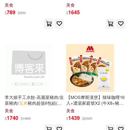
殷健靈(10)
玉名みら(10)
菜) 高麗菜*2+白菜*1
組(24入/2盒/組)
美食
美食
聯經出版公司(37)
789
1645
$
$
800
$
玉米虫(10)
上海辭書出版社(36)
班志銘（主編）(10)
米芾(10)
江蘇鳳凰文藝出版社(36)
莫風流(10)
藤田カフェコ(10)
社會科學文獻出版社(36)
迪士尼(10)
鄭玉巧(10)
親子天下(36)
馮玉奇(10)
黃小衡(10)
李大娘手工水餃-高麗菜豬肉/韭
【MOS摩斯漢堡】辣味咖哩16
吉林文史出版社(35)
菜豬肉/
玉米
豬肉超值6包組(42-
入+濃湯家庭號X2 (牛X8+豬
TMA(9)
h.m.p(9)
47入/包)
X8+
玉米
X2)
美食
美食
江西高校出版社(35)
1740
1439
$
$
1980
$
$
2320
グローバルメディアエンタテイン
メント(9)