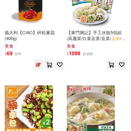
（德）赫爾曼·黑塞(19)
本週上市新品(113)
時報出版(88)
東立(87)
MAXING(18)
勞動部及職業安全衛生研究所(79)
電子書
義大利【CIAO】碎粒蕃茄
【東門興記】手工水餃5包組
(可複選)
(400g)
(高麗菜/白菜韭黃/韭菜/
玉米
/香
古吳軒出版社編(18)
菜)
玉米
*5
禾馬(79)
文物出版社(75)
美食
美食
適合手機平板閱讀(501)
69
1099
$
$
75
$
$
1250
國本果子，文月今日子(18)
湖北美術出版社(73)
適合平板閱讀(562)
蒼葵(18)
黃永玉(18)
Warner Classics(71)
免費電子書(16)
（比）安琳娜·派蒂格尼，南茜·德瓦
克絲(18)
中國少年兒童出版社(71)
孫寶文(17)
其他
(可複選)
威向(71)
上海書畫出版社(70)
英國阿德曼動畫有限公司(17)