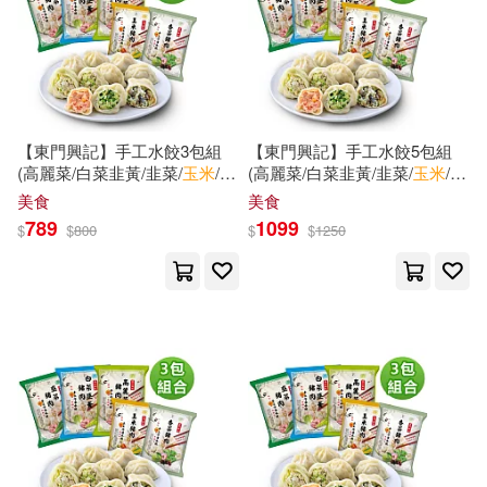
國防工業出版社(44)
上海書畫出版社(11)
安徽美術出版社(43)
任小霞(11)
我是泡泡(11)
電子工業出版社(43)
【東門興記】手工水餃3包組
【東門興記】手工水餃5包組
(高麗菜/白菜韭黃/韭菜/
玉米
/香
(高麗菜/白菜韭黃/韭菜/
玉米
/香
曾翔(11)
極楽(11)
菜) 香菜*3
菜)
玉米
*3+香菜*2
美食
美食
外語教學與研究出版社(42)
789
1099
$
$
800
$
$
1250
欣弘(11)
陳春萬(11)
浙江大學出版社(42)
陸建芳（主編）(11)
高陽(11)
朝華出版社(41)
Ingram(40)
魚唐(11)
上海譯文出版社(40)
（俄羅斯）斯米爾諾夫(11)
上海科學技術出版社(39)