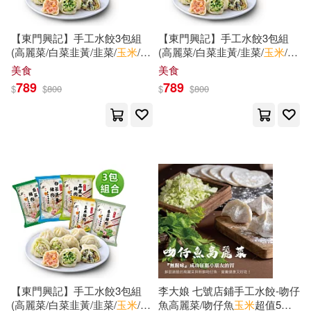
（宋）米芾(11)
中國中醫藥出版社(38)
【東門興記】手工水餃3包組
【東門興記】手工水餃3包組
(高麗菜/白菜韭黃/韭菜/
玉米
/香
(高麗菜/白菜韭黃/韭菜/
玉米
/香
（蘇）米·伊林(11)
菜)
玉米
*3
菜) 白菜*2+韭菜*1
美食
美食
中國計量出版社(38)
789
789
$
$
800
$
$
800
[宋]米芾 書(10)
Linfair Records Limited(37)
勞工委員會勞工安全衛生研究所(1
0)
作家出版社(37)
宮城理子(10)
接力出版社(10)
北京聯合出版公司(37)
星雲大師(10)
天地出版社(37)
朵貝．楊笙(Tove Jansson)(10)
浙江人民美術出版社(37)
【東門興記】手工水餃3包組
李大娘 七號店鋪手工水餃-吻仔
(高麗菜/白菜韭黃/韭菜/
玉米
/香
魚高麗菜/吻仔魚
玉米
超值5套