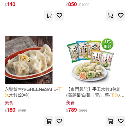
140
850
$
$
$
1090
風浪(15)
機械工業出版社(58)
（奧）涅斯特林格(15)
江西美術出版社(58)
彗智(57)
（荷）布魯納(15)
清華大學出版社(57)
（荷）迪克·布魯納(15)
南京大學出版社(56)
Yusuke(14)
吱吱(14)
北京工藝美術出版社(53)
永豐餘生技GREEN&SAFE-
玉
【東門興記】手工水餃3包組
米
水餃(20粒)
(高麗菜/白菜韭黃/韭菜/
玉米
/香
團子來襲(14)
姒錦(14)
菜) 高麗菜*1+白菜*1+韭菜*1
美食
美食
青文(53)
中國書店(52)
180
789
$
$
189
$
$
800
蘇真（主編）(14)
接力出版社(52)
東佑(52)