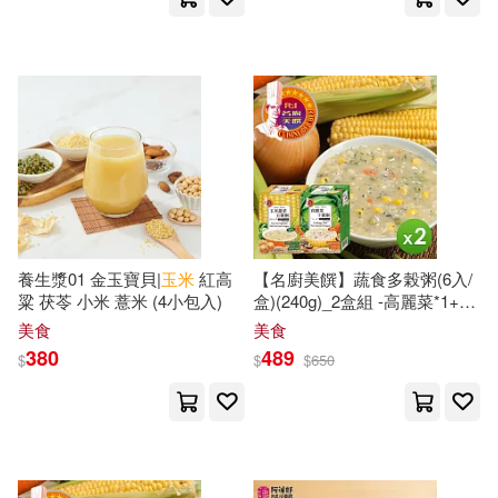
紫禁城出版社(35)
ケイ・エム・プロデュース(9)
華夏出版社(35)
ビッグモーカル(9)
フェアリー(34)
中圖北斗出版傳媒有限公司(9)
北京大學出版社(34)
凝隴(9)
利玉芳(9)
養生漿01 金玉寶貝|
玉米
紅高
【名廚美饌】蔬食多榖粥(6入/
中國紡織出版社(33)
粱 茯苓 小米 薏米 (4小包入)
盒)(240g)_2盒組 -高麗菜*1+
玉
米
蔬菜*1
周南泉(9)
墨清清(9)
美食
美食
Deutsche Grammophon(32)
380
489
$
$
$
650
寂寞的清泉(9)
柳暗花溟(9)
上海交通大學出版社(32)
毛小懋(9)
玉贏(9)
博樂伯樂(32)