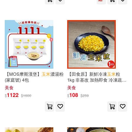
市橋えりな(5)
張曉風(5)
中國建築工業出版社(17)
張煒(5)
意本本，湯小喵(5)
中國礦業大學出版社(17)
憐情惜雪(5)
星空もあ(5)
九州出版社(17)
曹正文(5)
本書編寫組(5)
同濟大學出版社(17)
【MOS摩斯漢堡】
玉米
濃湯粉
【田食原】新鮮冷凍
玉米
粒
朴琳琳(5)
李仁玉(5)
(家庭號) 4包
1kg 非基改 加熱即食 冷凍蔬菜
國立新竹生活美學館(17)
低熱量 超營養 健身餐 養生健
美食
美食
康 團購美食 粒粒飽滿 香甜美
1122
108
李光福(5)
李韜(5)
$
$
1600
$
$
259
味
天津人民出版社(17)
段靜曉(5)
沈浩(5)
奇幻基地(17)
沖田里緒(5)
獨孤紅(5)