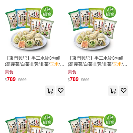
葉舒憲(7)
蘇靜初(7)
內政部國家公園署玉山國家公園管
理處解說課(25)
袖唐(7)
談歌(7)
北京億森同創文化(25)
鄭宗弦(7)
陳夢敏(7)
台灣東販(25)
馬克(7)
馮玉祥(7)
【東門興記】手工水餃3包組
【東門興記】手工水餃3包組
國立歷史博物館(25)
(高麗菜/白菜韭黃/韭菜/
玉米
/香
(高麗菜/白菜韭黃/韭菜/
玉米
/香
菜) 韭菜*2+白菜*1
菜) 白菜*3
美食
美食
魚戶修(7)
789
789
$
$
800
$
$
800
天下文化(25)
學苑出版社(25)
（德）埃里希·凱斯特納(7)
藝術家(25)
（日）稻盛和夫(7)
采昌國際多媒體(25)
（法）菲利普·馬特(7)