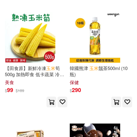
中國社會科學出版社(21)
滕喜波編(6)
灘谷航(6)
商周出版(21)
玉米辰(6)
王大鳴(6)
山東科學技術出版社(21)
王文華(6)
畢飛宇(6)
廣西美術出版社(21)
【田食原】新鮮冷凍
玉米
筍
韓國熊津
玉米
鬚茶500ml (10
童創未來(6)
竭寶峰(6)
500g 加熱即食 低卡蔬菜 冷凍
瓶)
校園書房(21)
蔬菜 低熱量 超營養 健身餐 養
美食
保健
生健康 團購美食
米吉卡(6)
米理香(6)
99
290
$
$
189
$
浙江古籍出版社(21)
米蘭‧昆德拉(6)
蔚錦繡(6)
華東師範大學出版社(21)
趙永魁(6)
農業部農糧署(6)
萬卷出版公司(21)