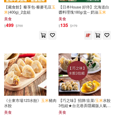
現在可購買商品(19760)
崧燁文化(66)
Naxos(65)
【藏食館】藜享包-藜麥毛豆
玉
【日本House 好侍】北海道白
米
(400g)_2盒組
醬料理塊180g/盒-- 奶油
玉米
プレステージ出版（写真集）(16)
作者/演唱/譯/編/繪(1)
美食
美食
廣西師範大學出版社(65)
499
135
$
$
700
$
$
179
斯瓦米韋達．帕若堤(16)
價格
-
人民文學出版社(63)
範圍
未華文化(16)
笭菁(16)
大塊文化(63)
北京出版社(62)
周逸芬(15)
安徽少年兒童出版社(62)
池寶嘉（主編）(15)
warner music(61)
玉木くるみ(15)
中華書局(60)
三采(59)
《士東市場123水餃》
玉米
豬肉
【巧之味】招牌/韭菜/
玉米
水餃
水餃
3包組★台北巷弄隱藏版人氣名
目川文化編輯小組(15)
店
玉米
2包+韭菜1包
美食
美食
東方出版社(59)