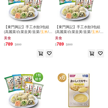
重慶出版社(25)
(法)文森·庫維里耶(6)
上海人民美術出版社(24)
FLOWER(6)
MAX-A(6)
【東門興記】手工水餃3包組
【東門興記】手工水餃3包組
中國石化出版社(24)
(高麗菜/白菜韭黃/韭菜/
玉米
/香
(高麗菜/白菜韭黃/韭菜/
玉米
/香
菜) 高麗菜*3
菜) 高麗菜*2+韭菜*1
美食
美食
SS-Paradise(6)
789
789
$
$
800
$
$
800
中央廣播電視大學出版社(24)
SS-Paradiseガールズ(6)
商務印書館(24)
小麥田(24)
TsukimiSei(6)
バルタン(6)
橡實文化(24)
プレステージ出版(写真集)(6)
湖南文藝出版社(24)
滾石(24)
上海富爾億影視傳媒有限公司(6)
音樂之橋(24)