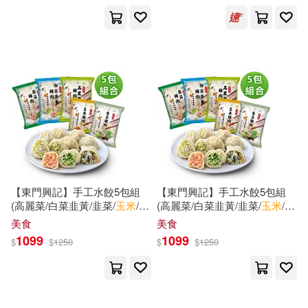
設計文具(1423)
大柿ロクロウ(62)
北貓(58)
展開
無印良品(262)
星巴克(11)
美國迪士尼公司(56)
幾米(53)
出版社
(可複選)
日用清潔(227)
（比）傑夫·尼斯(42)
科學出版社(337)
休閒生活(441)
溫美玉(41)
崔玉濤(40)
SONY MUSIC(217)
【東門興記】手工水餃5包組
【東門興記】手工水餃5包組
婦幼生活(1134)
朵貝．楊笙(36)
児玉れな(30)
(高麗菜/白菜韭黃/韭菜/
玉米
/香
(高麗菜/白菜韭黃/韭菜/
玉米
/香
菜) 高麗菜*2+白菜*2+韭菜*1
菜) 白菜*2+韭菜*3
化學工業出版社(180)
展開
美食
美食
1099
1099
$
$
1250
$
$
1250
餐廚生活(1281)
修亦(27)
小箱あき(26)
人民郵電出版社(152)
配送方式
(可複選)
電子票證(97)
王一梅(26)
魏瑛娟(23)
Universal(138)