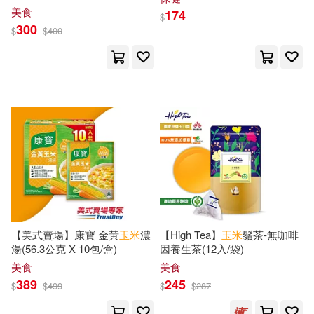
Chandos(18)
小知堂(18)
美食
174
$
300
劉富華等（編著）(5)
北南(5)
$
$
400
河南科學技術出版社(18)
原作：三肉必起‧牙霸子／作畫：達
露沒恩(5)
目川文化數位股份有限公司(18)
吳玉如(5)
吳靜雯(5)
長鴻出版社(18)
喬治．艾略特(5)
單玉堂(5)
高等教育出版社(18)
嚴歌苓(5)
夜纖雪(5)
PAD(17)
【美式賣場】康寶 金黃
玉米
濃
【High Tea】
玉米
鬚茶-無咖啡
安立奎．巴里奧斯(5)
湯(56.3公克 X 10包/盒)
因養生茶(12入/袋)
SECRET MUSIC(17)
美食
美食
389
245
宮城里子(5)
左袋創意等(5)
$
$
499
$
$
287
中國大百科全書出版社(17)