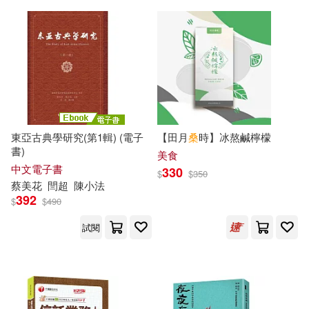
Universal(52)
暁(18)
海法紀光(18)
人民衛生出版社(51)
細音啟(18)
蔡余杰(18)
中國電力出版社(50)
蔡嘉亮(18)
蔡基剛(18)
勞動部及職業安全衛生研究所(50)
東亞古典學研究(第1輯) (電子
【田月
桑
時】冰熬鹹檸檬
書)
美食
蔡小雄(18)
衣丘わこ(18)
中文電子書
330
$
$
350
小宇宙文化(50)
蔡
美花
閆超
陳小法
392
$
$
490
（美）蘇珊·桑塔格(18)
外語教學與研究出版社(49)
試閱
[法]莫泊桑(17)
亞平(17)
小天下(49)
安部真弘(17)
春田菜菜(17)
元華文創股份有限公司(48)