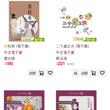
蔡須全(8)
蔡駿(8)
千華數位文化(18)
謝哲勝(8)
釋證嚴(8)
博思智庫(18)
唐山出版社(18)
金躍軍(8)
巨流圖書公司(18)
蔡
桂英 (電子書)
二十歲之火 (電子書)
中文電子書
中文電子書
（美）理查德·桑內特(8)
江西教育出版社(18)
蕭古陵
蔡
沅達
180
221
$
$
$
340
（韓）蔡仁善(8)
知識產權出版社(18)
翰蘆(18)
試閱
紙
試閱
Kim dae Kyun(7)
西北工業大學出版社(18)
Paul O’Hagan(7)
西南交通大學出版社(18)