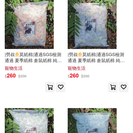
蔡庭榕(9)
蔡志浩(9)
繆思(24)
譯林出版社(24)
蔡恪恕(9)
蔡承豪(9)
BIS(23)
九州出版社(23)
蔡春進(9)
蔡榮勇(9)
小熊出版(23)
|勞叔
桑
莫紙棉|通過SGS檢測
|勞叔
桑
莫紙棉|通過SGS檢測
通過 夏季紙棉 倉鼠紙棉 純紙
通過 夏季紙棉 倉鼠紙棉 純紙
蔡知臻(9)
蔡美保(9)
山東人民出版社(23)
紙棉 木漿紙棉 倉鼠紙棉 紙棉
紙棉 木漿紙棉 倉鼠紙棉 紙棉
寵物生活
寵物生活
無塵紙棉 倉鼠墊料 墊料 橘子
無塵紙棉 倉鼠墊料 墊料 芋香
260
260
$
$
330
$
$
330
汽水
波波
蔡義江(9)
蔡詩偉(9)
廣東科技出版社(23)
皇冠(23)
蔡阿嘎(9)
許義寶(9)
禾楓書局(23)
華騰文化(23)
陳瑞君(9)
龍川(9)
重慶出版社(23)