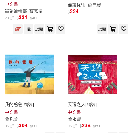
蔡新樂(10)
蔡經緯(10)
中國盲文出版社(27)
次串聯!1~2日行程讓新手或玩
中文書
保羅托迪
龐元媛
家都能輕鬆自由行
224
墨刻編輯部
蔡
嘉榛
$
331
79 折
$
$
420
蔡聰明(10)
蔡金水(10)
天地圖書(27)
螢火蟲(27)
電
試閱
試閱
蔡鎮楚(10)
蔡長欣(10)
印刻(26)
墨刻(26)
謝美玉(10)
鄒敦怜(10)
湖南美術出版社(26)
陳建佑(10)
上海外語教育出版社(25)
（法）居伊·德·莫泊桑(10)
中國科學技術出版社(25)
我的爸爸[精裝]
天選之人[精裝]
DANBI(9)
出色文化(25)
如何(25)
中文書
中文書
蔡
凡善
蔡
永豐
304
238
95 折
$
$
320
95 折
$
$
250
Kang Muwon(強武源)(9)
廈門大學出版社(25)