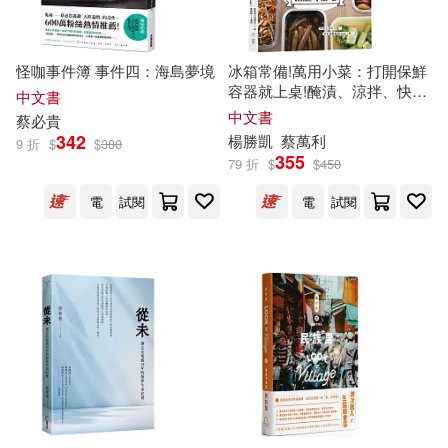
邱永芳(16)
gusao(945)(15)
上海科學技術出版社(42)
rin(15)
南勝久(15)
怪咖事件簿 事件四：海島夢境
冰箱常備!萬用小菜：打開保鮮
容器就上桌!醃漬、涼拌、快
台灣東方(42)
中文書
炒、滷製120道小菜，配飯下酒
中文書
蔡
必貴
蔡亦竹(15)
蔡珠兒(15)
帶便當，隨取隨吃，美味省時
342
楊勝凱
蔡
萬利
9 折
$
$
380
又省力
財經錢線文化有限公司(42)
355
79 折
$
$
450
EROKI(14)
電
試閱
電
試閱
山東畫報出版社(41)
桑妮雅．喬凱特(14)
布克文化(41)
文國書局(41)
王盈彬(14)
蔡洪光(14)
暖暖書屋(41)
禾廣(41)
蔡社長(14)
蘇曼．查納尼(14)
中國中醫藥出版社(40)
謝武彰(14)
馬凱馬凱(14)