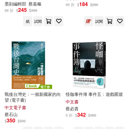
程，選對票照著走一書搞定 (電
184
墨刻編輯部
蔡
嘉榛
66 折
$
$
280
子書)
蔡昭儀(13)
蔡麗玲(13)
245
88 折
$
$
399
橄欖(37)
橡實文化(37)
紙
試閱
試閱
陌上桑(13)
陳重銘(13)
上海古籍出版社(36)
顏志豪(13)
（韓）蔡炳夏(13)
玉山社(36)
世一(35)
Gwon Gyeoeul(12)
吉林出版集團有限責任公司(35)
ころも(12)
ヤス(12)
上海人民出版社(34)
戰後台灣史：一個新國家的向
怪咖事件簿 事件五：遊戲匿蹤
双龍(12)
廖玉蕙(12)
望 (電子書)
中文書
中國建築工業出版社(34)
中文電子書
蔡
必貴
張馨文(12)
微微蔡(12)
342
蔡
石山
9 折
$
$
380
中國農業出版社(34)
九歌(34)
350
$
$
500