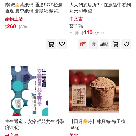
|勞叔
桑
莫紙棉|通過SGS檢測
大人們的居所2：在旅途中看到
通過 夏季紙棉 倉鼠紙棉 純紙
藍天和希望
張晉霖(8)
恩田千路(8)
心靈工坊(21)
朱雀(21)
紙棉 木漿紙棉 倉鼠紙棉 紙棉
寵物生活
中文書
無塵紙棉 倉鼠墊料 墊料 蜜糖
260
蔡
子強
$
$
330
雪梨
拉瑪那尊者(8)
桑濤(8)
410
百花洲文藝出版社(21)
79 折
$
$
520
電
試閱
桑磊（主編）(8)
楊勝凱(8)
紅桌文化(21)
橋本友紀(8)
水波風南(8)
Deutsche Grammophon(20)
海法紀光（NITROPLUS）(8)
中國地質大學出版社(20)
牧村あかり(8)
中國物資出版社(20)
生生通道：安樂哲與共生哲學
【田月
桑
時】肆月梅-梅子粉
理查．桑內特(8)
北京出版社(20)
商務(20)
(第1版)
(90g)
中文書
美食