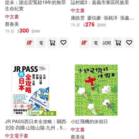
從未：謝志宏冤錯19年的無罪
誌村鑑3：嘉義市東區民族里
北京科學技術出版社(39)
生命紀實
中文書
（法）喬治·桑(14)
中文書
康皓雲
廖伯豪
張銘洋
張鑫莉
天津科學技術出版社(39)
276
蔡
春美
79 折
$
$
350
300
79 折
$
$
380
Owain Mckimm(13)
劉利(13)
復旦大學出版社(39)
電
電
試閱
李維卿(13)
楊淑媚(13)
白象文化(39)
知翎文化(39)
白石由希(13)
蔡國勝(13)
Warner Classics(38)
蔡基剛（總主編）(13)
現代出版社(38)
蔡子強(13)
蔡宏昭(13)
生活‧讀書‧新知三聯書店(38)
JR PASS西日本全攻略：關西‧
小紅飛機的休假日
北陸‧四國‧山陰山陽‧九州，5大
蔡惠芳(13)
蔡昆道(13)
中文書
區域 × 20種PASS × 23條行
音樂之橋(38)
字畝文化(37)
中文電子書
蔡
美保