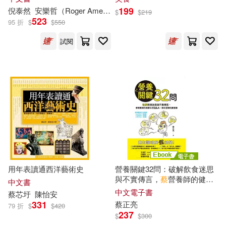
石据カチル(8)
199
倪泰然
安樂哲（Roger Ames）
林素娟
林遠澤
莫加南
蔡
岳璋
堡壘文化(20)
揚智(20)
$
$
219
523
95 折
$
$
550
羅伯特．斯塔林(8)
試閱
林郁工作室(20)
楓書坊(20)
羽海野千花(8)
湖南文藝出版社(20)
莎蓮．哈里斯(8)
蔡中鋒(8)
陝西科學技術出版社(20)
蔡佩蓉(8)
蔡佩青(8)
上海教育出版社(19)
蔡元隆(8)
蔡元雲(8)
上海書店出版社(19)
用年表讀通西洋藝術史
營養關鍵32問：破解飲食迷思
與不實傳言，
蔡
營養師的健康
中文書
生活Q&A，教你這樣吃最健康
中文電子書
蔡
芯圩
陳怡安
蔡增家(8)
蔡孟利(8)
北京航空航天大學出版社(19)
(電子書)
331
蔡正亮
79 折
$
$
420
237
$
$
300
蔡宏珊(8)
蔡宗齊(8)