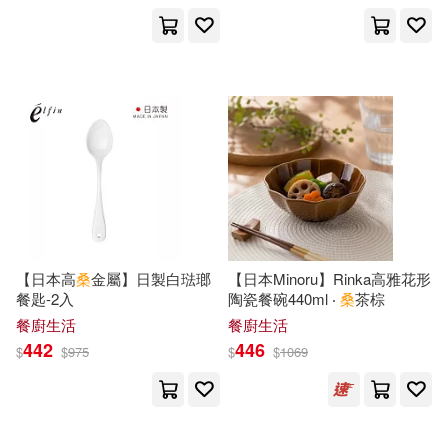
設計文具(33)
無印良品(2)
Mojito(84)
蔡英德(79)
展開
日用清潔(18)
休閒生活(11)
（法）莫泊桑(79)
曹永忠(78)
出版社
(可複選)
婦幼生活(8)
餐廚生活(99)
許智誠(78)
尖端(432)
台灣角川(373)
電子票證(2)
鞋包配件(450)
蔡杏山（主編）(64)
科學出版社(236)
【日本高
桑
金屬】日製白琺瑯
【日本Minoru】Rinka高雅花形
寵物生活(7)
玲廊滿藝(77)
蔡東藩(64)
熊之股鍵次(58)
餐匙-2入
陶瓷餐碗440ml ‧
桑
茶棕
台灣東販(204)
展開
餐廚生活
餐廚生活
442
446
$
$
975
$
$
1069
電子書閱讀器(3)
蔡裕樹(58)
蔡杏山(57)
時報出版(162)
配送方式
(可複選)
電子書(2044)
有聲書(93)
蔡賢隆(55)
蔡東杰(54)
機械工業出版社(153)