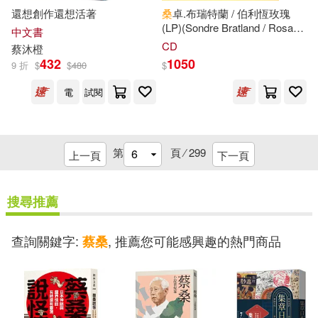
教育科學出版社(17)
還想創作還想活著
桑
卓.布瑞特蘭 / 伯利恆玫瑰
(LP)(Sondre Bratland / Rosa
中文書
昆桑．秋登（Kunzang Choden）
Fra Betlehem (LP))
新華先鋒(17)
CD
(7)
蔡
沐橙
432
1050
9 折
$
$
480
$
李光福(7)
松岡圭祐(7)
當代世界出版社(17)
益群(17)
電
試閱
林明錚(7)
林素娥博士(7)
華杏(17)
蘇州大學出版社(17)
第
頁 ⁄
299
上一頁
下一頁
桑逢康(7)
溫曉君(7)
采實文化(17)
齊魯書社(17)
搜尋推薦
濱川真由美(7)
王衛峰(7)
三聯(16)
查詢關鍵字:
, 推薦您可能感興趣的熱門商品
蔡桑
石田スイ(7)
神江ちず(7)
中國礦業大學出版社(16)
築地俊彦(7)
胡夢鯨(7)
中央編譯出版社(16)