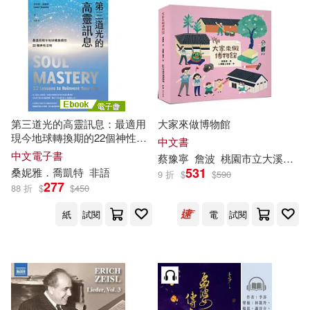
中國醫藥科技出版社(31)
何子昌(11)
吳明修(11)
二十一世紀出版社(31)
墨刻編輯部(11)
徐明洸(11)
人民出版社(31)
施賢琴(11)
林伯儒(11)
第三道光的高靈訊息：最適用
大家來做博物館
國立臺灣美術館(31)
現今地球轉換期的22個神性法
中文書
則 (電子書)
中文電子書
蔡
豫寧
詹波
桃園市立大溪木藝生態博物館
桑佳あさ(11)
澀谷純子(11)
531
桑
妮雅．喬凱特
非語
小魯文化(31)
高寶(31)
9 折
$
$
590
277
88 折
$
$
450
王莉芳(11)
羅國盛(11)
紙
試閱
電
試閱
上海三聯書店(30)
小兵(30)
肉丸(11)
蔡佩芬(11)
校園書房(30)
臺灣商務(30)
蔡先金(11)
蔡克(11)
作家出版社(29)