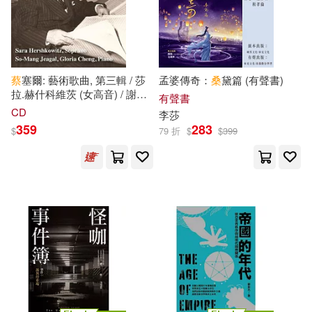
蔡嘉榛(11)
蔡墩銘(11)
北京聯合出版公司(29)
蔡孟哲(11)
蔡東(11)
方言文化(29)
蔡
塞爾: 藝術歌曲, 第三輯 / 莎
孟婆傳奇：
桑
黛篇 (有聲書)
拉.赫什科維茨 (女高音) / 謝昭
有聲書
蘇大成(11)
陳羿貞(11)
潢 (鋼琴) / 格洛麗亞.鄭 (鋼琴)
CD
李莎
武漢大學出版社(29)
(Zeisl: Lieder, Vol. 3 / Sara
359
283
$
79 折
$
$
399
Hershkowitz (soprano), So-
伊藤大(10)
劉又銘(10)
Mang Jeagal (piano), Gloria
目川文化數位股份有限公司(29)
Cheng (piano))
劉蔡保(10)
吳佳駿(10)
禾馬(29)
自由之丘(29)
岑澎維(10)
御堂ユラギ(10)
財團法人國語日報社(29)
曾翔(10)
桑原水菜(10)
釀出版(29)