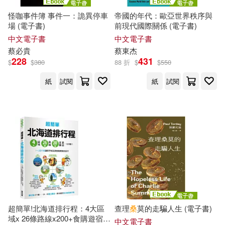
池畑裕介(10)
沈品汝(10)
中國農業科學技術出版社(28)
怪咖事件簿 事件一：詭異停車
帝國的年代：歐亞世界秩序與
場 (電子書)
前現代國際關係 (電子書)
洪林梅華(10)
洪渟嵐(10)
中文電子書
中文電子書
北京理工大學出版社(28)
蔡
必貴
蔡
東杰
洪渟嵐、施建忠、洪林梅華、高成
228
431
$
$
380
88 折
$
$
550
吉、蔡金水、謝美玉、見維巴里(1
國防工業出版社(28)
0)
紙
試閱
紙
試閱
細音啓(10)
蔡佩芸(10)
幼獅文化(28)
蔡侑樺(10)
蔡凱宙(10)
江蘇鳳凰文藝出版社(28)
蔡向紅（主編）(10)
湖北美術出版社(28)
蔡宗陽(10)
蔡富強(10)
華語教學出版社(28)
超簡單!北海道排行程：4大區
查理
桑
莫的走騙人生 (電子書)
域x 26條路線x200+食購遊宿一
中文電子書