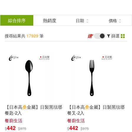
搜
尋
分類
綜合排序
熱銷度
日期
價格
(單選)
結
搜尋結果共
17929
筆
篩選
所有商品(17929)
果
圖書(13557)
影音(800)
篩
選
雜誌(67)
美妝(36)
展開
作者
(可複選)
服飾(65)
家居生活(207)
【日本高
桑
金屬】日製黑琺瑯
【日本高
桑
金屬】日製黑琺瑯
美食(97)
3C(169)
蔡志忠(159)
蔡登山(123)
餐匙-2入
餐叉-2入
餐廚生活
餐廚生活
442
442
$
$
975
$
$
975
家電(26)
保健(58)
蔡智敏(112)
蔡瀾(94)