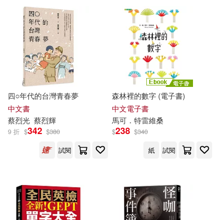
可超商取貨(14566)
蔡向紅(49)
蔡金吉(47)
五南(144)
可海外宅配(14265)
蔡智敏（主編）(45)
電子工業出版社(139)
可港澳店取(13888)
伏見つかさ(44)
友麻碧(44)
長鴻出版社(134)
四○年代的台灣青春夢
森林裡的數字 (電子書)
可新加坡店取(13643)
梅澤春人(42)
蔡樹濤(41)
中文書
中文電子書
清華大學出版社(133)
蔡
烈光
蔡
烈輝
馬可．特雷維
桑
可菲律賓店取(13986)
342
238
9 折
$
$
380
$
$
340
蔡萬利(40)
蔡天新(39)
崧燁文化(129)
試閱
紙
試閱
蔡萬剛(39)
桑楚（主編）(38)
上市日期
(可複選)
湖南人民出版社(123)
蔡章兵(38)
桑妮(37)
一個月內上市新品(52)
人民郵電出版社(122)