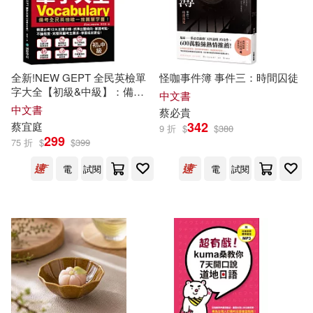
蔡元培(37)
夏海公司(36)
本週上市新品(9)
商周出版(120)
王文華(36)
蔡宏進(36)
平心出版(119)
電子書
全新!NEW GEPT 全民英檢單
怪咖事件簿 事件三：時間囚徒
(可複選)
字大全【初級&中級】：備考
羅冠顯(34)
蔡金田(34)
中文書
全民英檢唯一推薦單字書!精選
化學工業出版社(101)
中文書
蔡
必貴
必考 12 大主題分類，抓準出題
適合手機平板閱讀(1147)
342
蔡
宜庭
9 折
$
$
380
傾向、掌握考點，不論程度，
蘇青和(34)
劉明鑫(33)
299
75 折
$
$
399
完整照顧考生需求，學習成效
社會科學文獻出版社(99)
更佳!(附線上音檔 QR 碼)
適合平板閱讀(897)
電
試閱
電
試閱
蔡上機(33)
蔡有秩(33)
遠流(99)
高等教育出版社(93)
免費電子書(15)
衛紀淮(33)
陳翰基(33)
交通部運輸研究所(90)
廖慶堂(32)
林受勳(32)
其他
(可複選)
青文(86)
SONY MUSIC(82)
水野美波(32)
蔡榮裕(32)