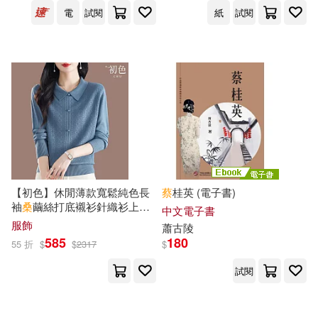
國立中興大學國際政治研究所(19)
電
試閱
紙
試閱
蔡宗齊（主編）(8)
蔡宛璇(8)
天津人民出版社(19)
康軒(19)
蔡小雄（主編）(8)
蔡岳霖(8)
暨南大學出版社(19)
蔡恆進(8)
蔡東翰(8)
西安交通大學出版社(19)
蔡瀚輝(8)
蔡瑞祥(8)
遠足文化(19)
【初色】休閒薄款寬鬆純色長
蔡
桂英 (電子書)
袖
桑
繭絲打底襯衫針織衫上衣
中文電子書
蔡芬芳(8)
蔡萬坤(8)
中國少年兒童出版社(18)
女上衣-共3色-10868(F可選) F
服飾
蕭古陵
藍色
585
180
55 折
$
$
2317
$
蔡蜜綺(8)
蔡運龍(8)
中國輕工業出版社(18)
試閱
蔡金鼎(8)
蔡韙任(8)
中國鐵道出版社(18)