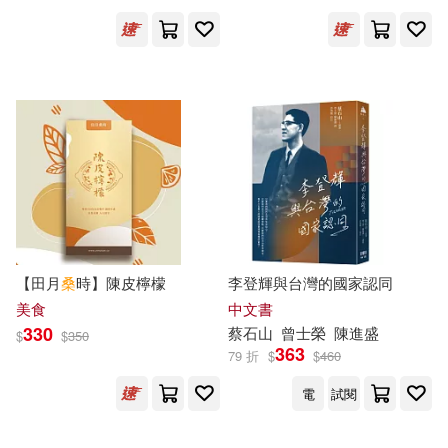
桑玠(21)
王曉瑜(21)
上海譯文出版社(61)
桑楚(20)
管家琪(20)
元照出版(61)
三民(60)
蔡狄秋(20)
蔡石山(20)
大東海(58)
蔡適任(20)
阿迪亞香提(20)
廣西師範大學出版社(57)
高飛(20)
中信出版社(55)
晨星(54)
【田月
桑
時】陳皮檸檬
李登輝與台灣的國家認同
美食
中文書
目川文化編輯小組(19)
330
蔡
石山
曾士榮
陳進盛
$
$
350
貓頭鷹(54)
中華書局(53)
363
79 折
$
$
460
蔡余傑(19)
蔡季芳(19)
電
試閱
天下文化(53)
東立(53)
蔡榮章(19)
蔡踐(19)