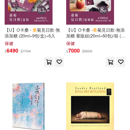
Peg Tinsley(7)
西南財經大學出版社(18)
伊莎貝爾．費歐沙(7)
龍吟(18)
【U】O卡桑 -
桑
菊見日飲-無
【U】O卡桑 -
桑
菊見日飲-無添
添加糖 (20ml×9包/盒)×6入
加糖 量販組(20ml×60包)/箱 (此
劉玉文(7)
加來道雄(7)
上海科學技術文獻出版社(17)
套組為箱裝無盒裝)
保健
保健
6490
7000
$
$
7794
$
$
8659
吳利平(7)
夏有發(7)
人民軍醫出版社(17)
夏莉娟(7)
孫麗珊(7)
冶金工業出版社(17)
小牛頓科學教育有限公司編輯團隊
北京燕山出版社(17)
國家(17)
(7)
扇ゆずは(7)
施建忠(7)
天下雜誌(17)
日智衡(7)