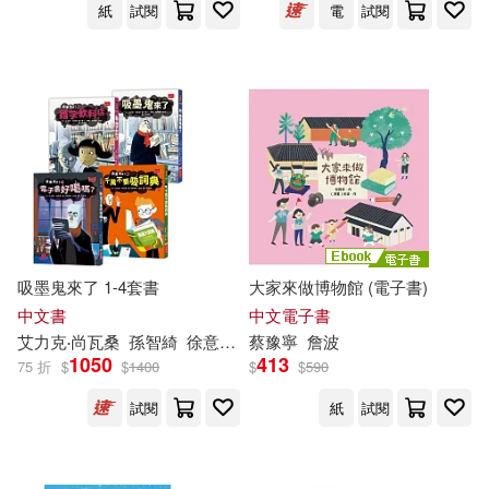
王明智(12)
目黑亞夢(12)
紙
試閱
電
試閱
前衛(34)
竹宮ゆゆこ(12)
絶叫(12)
國立臺灣大學出版中心(34)
編輯部(12)
平裝本(33)
新文京(33)
艾力克‧尚瓦桑(12)
經濟科學出版社(33)
花間燈(12)
蔡宜蓉(12)
吸墨鬼來了 1-4套書
大家來做博物館 (電子書)
中國計量出版社(32)
中文書
中文電子書
蔡英俊(12)
蔡詠琳(12)
艾力克‧尚瓦
桑
孫智綺
徐意筑
奧利維‧拉迪（Olivier Latyk）
蔡
豫寧
詹波
馬丁
1050
413
北京師範大學出版社(32)
75 折
$
$
1400
$
$
590
蔡長鈞(12)
陳素宜(12)
試閱
紙
試閱
臉譜(32)
華特(32)
(韓)蔡仁善(11)
YUNSUL(11)