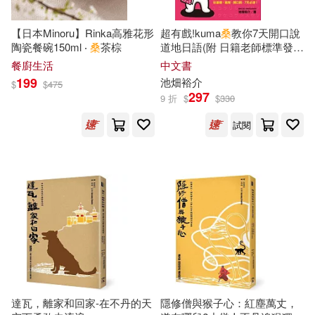
現在可購買商品(7419)
親子天下(82)
【日本Minoru】Rinka高雅花形
超有戲!kuma
桑
教你7天開口說
蔡潔儀(32)
陳善翔(32)
作者/演唱/譯/編/繪(7)
陶瓷餐碗150ml ‧
桑
茶棕
道地日語(附 日籍老師標準發音
浙江大學出版社(81)
MP3)
餐廚生活
中文書
李政達(31)
陳郁如(31)
199
價格
池畑裕介
$
$
475
-
聯經出版公司(81)
297
範圍
9 折
$
$
330
蔡必貴(29)
張文亮(28)
試閱
上海交通大學出版社(79)
月下桑(28)
槙陽子(28)
中國人民大學出版社(78)
蔡康永(28)
蔡桂娟(28)
中國華僑出版社(77)
王淑芬(27)
新銳文創(77)
秀威資訊(75)
娥蘇拉．勒瑰恩(26)
達瓦，離家和回家-在不丹的天
隱修僧與猴子心：紅塵萬丈，
商務印書館(72)
麥田(72)