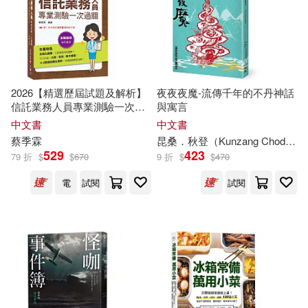
蔡全成(17)
蔡希勤(17)
全華圖書(47)
心理(47)
蔡明誠(17)
蔡春美(17)
大牌出版(45)
教育部(45)
2026【精選歷屆試題及解析】
夜夜夜魔-流傳千年的不丹神話
蔡淑媖(17)
(法)莫泊桑(16)
信託業務人員專業測驗一次過
與寓言
華中科技大學出版社(45)
關[信託業業務人員]
中文書
中文書
蔡
季霖
昆
桑
．秋登（Kunzang Choden）
Laruha(16)
勇人(16)
529
423
79 折
$
$
670
9 折
$
$
470
萬里機構(45)
Naxos(44)
電
試閱
試閱
千葉サドル(16)
春輝(16)
世界圖書出版公司北京公司(43)
王家珍(16)
蔡宇哲(16)
中國社會科學出版社(43)
蔡蕙頻(16)
賴曉珍(16)
法律出版社(43)