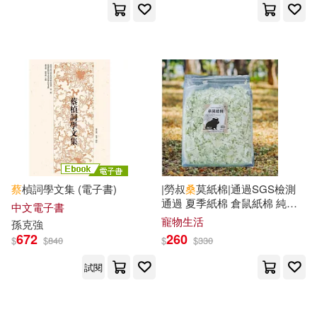
哈洛德．馬基(9)
夏沫桑(9)
海豚出版社(25)
獨立作家(25)
大衛．杜(9)
小泉八雲(9)
華東師範大學出版社(25)
廖藪芬(9)
斑鰶幼魚(9)
貴州人民出版社(25)
林硯俞(9)
莫里斯．盧布朗(9)
中國水利水電出版社(24)
蔡
楨詞學文集 (電子書)
|勞叔
桑
莫紙棉|通過SGS檢測
蔡勁松（主編）(9)
通過 夏季紙棉 倉鼠紙棉 純紙
人民交通出版社(24)
威向(24)
中文電子書
紙棉 木漿紙棉 倉鼠紙棉 紙棉
寵物生活
孫克強
無塵紙棉 倉鼠墊料 墊料 薄荷
672
260
$
$
840
$
$
330
馬丁尼
蔡國勝（主編）(9)
蔡大(9)
廣東人民出版社(24)
試閱
蔡宏恩(9)
蔡小雪(9)
方集出版社(24)
無境文化(24)