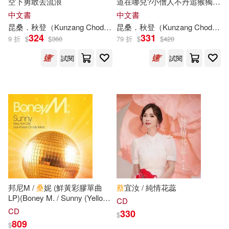
空下勇敢去流浪
道在哪兒?小僧人不丹追猴獨闖
花花世界
中文書
中文書
富野由悠季(25)
矢立肇(25)
昆
桑
．秋登（Kunzang Choden）
昆
黃意然
桑
．秋登（Kunzang Choden）
warner music(71)
三采(67)
324
331
9 折
$
$
360
79 折
$
$
420
蔡峰(25)
愛七ひろ(24)
中國紡織出版社(67)
試閱
試閱
林世仁(24)
蔡宜容(24)
大塊文化(67)
アボガド6(23)
人民文學出版社(66)
大和田秀樹(23)
莫泊桑(23)
北京大學出版社(63)
劉思源(22)
桑曖(22)
南京大學出版社(63)
邦尼M /
桑
妮 (鮮黃彩膠單曲
蔡
宜汝 / 純情花蕊
LP)(Boney M. / Sunny (Yellow
CD
蔡純如(22)
桑得福夫婦(21)
Vinyl))
CD
330
木馬文化(63)
寂天(62)
$
809
$