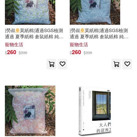
かんざきひろ(8)
中國政法大學出版社(22)
むらさきゆきや(8)
丁瑀人(8)
左岸文化(22)
文物出版社(22)
|勞叔
桑
莫紙棉|通過SGS檢測
|勞叔
桑
莫紙棉|通過SGS檢測
通過 夏季紙棉 倉鼠紙棉 純紙
通過 夏季紙棉 倉鼠紙棉 純紙
今村翔吾(8)
伊藤龍(8)
漫遊者文化(22)
紙棉 木漿紙棉 倉鼠紙棉 紙棉
紙棉 木漿紙棉 倉鼠紙棉 紙棉
寵物生活
寵物生活
無塵紙棉 倉鼠墊料 墊料 青檸
無塵紙棉 倉鼠墊料 墊料 冰淇
260
260
$
$
330
$
$
330
莫西多
淋蘇打
佐々原史緒(8)
西安電子科技大學出版社(22)
凱斯．桑思坦(8)
高點(22)
博碩(21)
凱斯．桑思汀(8)
劉集民(8)
大連理工大學出版社(21)
坂井音太(8)
小林賢伍(8)
奇幻基地(21)
小白楊工作室(8)
廖炳焜(8)
廣東旅游出版社(21)