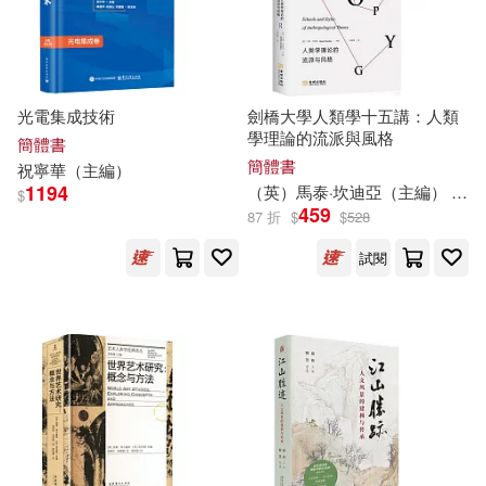
現在可購買商品(43069)
上海交通大學出版社(3677)
ホットエンターテイメント(185)
作者/演唱/譯/編/繪(1)
華中科技大學出版社(3629)
光電集成技術
劍橋大學人類學十五講：人類
清英（主編）(185)
價格
-
學理論的流派與風格
簡體書
中國鐵道出版社(3327)
範圍
簡體書
祝寧華（
主編
）
韓雪濤（主編）(184)
1194
（英）馬泰·坎迪亞（
主編
）
王
$
459
法律出版社(3296)
87 折
$
$
528
賈德江 主編(181)
試閱
人民交通出版社(3272)
伍美珍（主編）(176)
西南交通大學出版社(3145)
蔡曄（主編）(170)
復旦大學出版社(2957)
本書編委會(167)
中國電力出版社(2903)