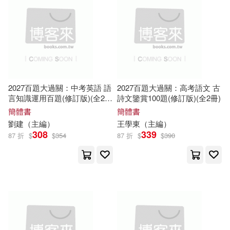
9)
東南大學出版社(1611)
聖才學習網（主編）(107)
中國礦業大學出版社(1595)
劉弢，呂春昕（主編）(106)
中國標準出版社(1590)
2027百題大過關：中考英語 語
2027百題大過關：高考語文 古
言知識運用百題(修訂版)(全2
詩文鑒賞100題(修訂版)(全2冊)
聖才學習網主編(104)
冊)
吉林科學技術出版社(1549)
簡體書
簡體書
劉建（
主編
）
王學東（
主編
）
金利（主編）(104)
308
339
87 折
$
$
354
87 折
$
$
390
中國勞動社會保障出版社(1543)
閆仲渝（主編）(103)
西南財經大學出版社(1521)
ながえSTYLE(102)
中國法制出版社(1507)
周漢琴（主編）(102)