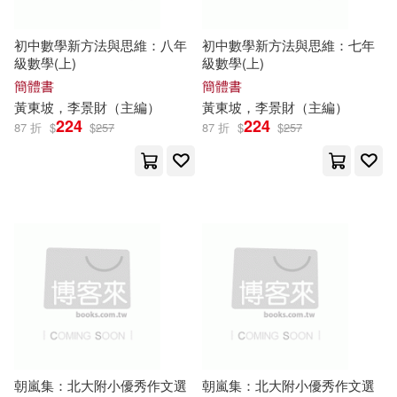
李偉（主編）(64)
開明出版社(725)
初中數學新方法與思維：八年
初中數學新方法與思維：七年
李勇（主編）(64)
級數學(上)
級數學(上)
北京體育大學出版社(724)
簡體書
簡體書
黃東坡，李景財（
主編
）
黃東坡，李景財（
主編
）
蔡杏山（主編）(64)
224
224
河南美術出版社(718)
87 折
$
$
257
87 折
$
$
257
PRESTIGE DIGITAL BOOK SERIE
S(63)
浙江工商大學出版社(707)
プレステージ出版（写真集）(63)
煤炭工業出版社(700)
中國法治出版社(63)
教育科學出版社(689)
夏睿主編(63)
戸ヶ里憐(63)
四川科學技術出版社(685)
朱斌（主編）(63)
LEO(62)
朝嵐集：北大附小優秀作文選
朝嵐集：北大附小優秀作文選