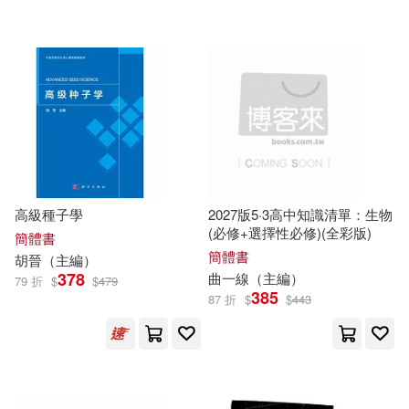
可超商取貨(446907)
寵物生活(1787)
劉增利（主編）(361)
化學工業出版社(9822)
可海外宅配(444642)
玲廊滿藝(331)
故宮精品(29)
根華編輯部(348)
電子工業出版社(8037)
可港澳店取(442031)
電子書閱讀器(9)
文心（主編）(344)
人民郵電出版社(6680)
可新加坡店取(441059)
電子書(12230)
有聲書(394)
中公教育教師招聘考試研究院(325)
高級種子學
2027版5·3高中知識清單：生物
北京理工大學出版社(5728)
(必修+選擇性必修)(全彩版)
可菲律賓店取(442388)
簡體書
AI-PROJECT(299)
簡體書
胡晉（
主編
）
社會科學文獻出版社(5713)
378
曲一線（
主編
）
79 折
$
$
479
385
87 折
$
$
443
徐林（主編）(290)
上市日期
(可複選)
中國人民大學出版社(5615)
陳長海（主編）(290)
一個月內上市新品(752)
北京大學出版社(4995)