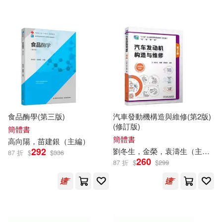
牛勝玉（主編）(120)
中國社會科學出版社(1717)
美國美泰公司(120)
北京大學醫學出版社(1675)
ビッグモーカル(119)
世界圖書出版公司北京公司(1648)
百里龍蝦(115)
上海外語教育出版社(1647)
食品酶學(第三版)
汽車發動機構造與維修(第2版)
(修訂版)
簡體書
李繼勇（主編）(114)
簡體書
高向陽，苗建銀（
主編
）
四川大學出版社(1635)
292
劉冬生，金榮，袁濤生（
主編
）
87 折
$
$
336
260
87 折
$
$
299
中國法制出版社(113)
中國紡織出版社(1629)
周夢（主編）(113)
上海人民出版社(1627)
アテナ映像 E-BOOK SERIES(10