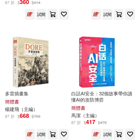
360
汕頭大學出版社(1071)
87 折
$
$
414
張曼娟(87)
Megamorrina(86)
試閱
試閱
上海財經大學出版社(1055)
葉嘉瑩(86)
薛謙（主編）(86)
中國環境科學出版社(1042)
我是瞎混的(85)
北京航空航天大學出版社(1040)
曲一線主編(85)
杜志建(85)
天地出版社(1032)
洪亮（主編）(85)
多雷插畫集
白話AI安全：32個故事帶你讀
天津大學出版社(1023)
懂AI的攻防博弈
簡體書
簡體書
楊建飛（
主編
）
季小兵（主編）(84)
668
馬潔（
主編
）
87 折
$
$
768
同濟大學出版社(1020)
417
87 折
$
$
479
路得（主編）(84)
試閱
試閱
中國計量出版社(1014)