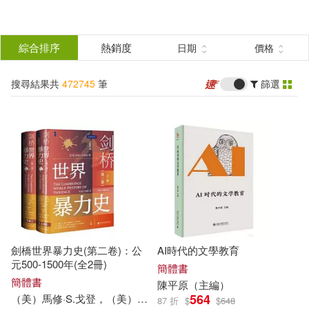
搜
尋
分類
綜合排序
熱銷度
日期
價格
(單選)
結
搜尋結果共
472745
筆
篩選
所有商品(472745)
果
圖書(435336)
影音(4170)
篩
選
雜誌(4530)
美妝(154)
展開
作者
(可複選)
服飾(189)
家居生活(745)
劍橋世界暴力史(第二卷)：公
AI時代的文學教育
美食(568)
3C(2679)
杜志建（主編）(912)
元500-1500年(全2冊)
簡體書
簡體書
陳平原（
主編
）
564
（美）馬修·S.戈登，（美）理查德·W.卡尤帕，（荷）
宋
漢理（
主
87 折
$
$
648
家電(200)
保健(101)
中國標準出版社(708)