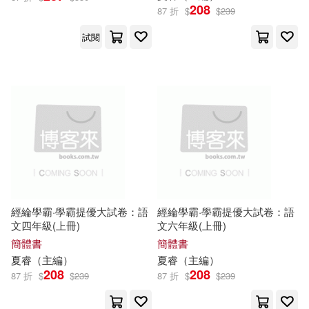
208
87 折
$
$
239
王偉（主編）(60)
湖北美術出版社(639)
試閱
聖才考研網主編(60)
人民文學出版社(638)
杜萬華（主編）(59)
九州出版社(629)
薛大龍（主編）(59)
天津人民出版社(625)
張勇（主編）(58)
木士(58)
航空工業出版社(624)
經綸學霸·學霸提優大試卷：語
經綸學霸·學霸提優大試卷：語
本書編委會編(58)
文四年級(上冊)
文六年級(上冊)
南開大學出版社(622)
簡體書
簡體書
夏睿（
主編
）
夏睿（
主編
）
李軍（主編）(58)
208
208
87 折
$
$
239
87 折
$
$
239
慕客館(621)
蒼野アキラ(58)