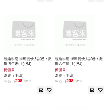
新疆青少年出版社(616)
蜜桃工作室(58)
氣象出版社(616)
顧振彪（主編）(58)
北京語言大學出版社(613)
杜澤遜（主編）(57)
上海三聯書店(612)
王勇（主編）(57)
經綸學霸·學霸提優大試卷：數
經綸學霸·學霸提優大試卷：數
學四年級(上)(RJ)
學六年級(上)(RJ)
中國文史出版社(610)
簡體書
簡體書
王森（主編）(57)
夏睿（
主編
）
夏睿（
主編
）
湖南師範大學出版社(608)
208
208
87 折
$
$
239
87 折
$
$
239
臧俊岐（主編）(57)
湖南美術出版社(604)
鄭曉華（主編）(57)