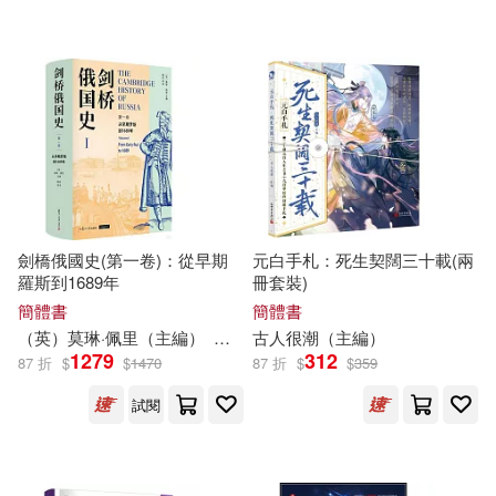
北京大學《儒藏》編纂與研究中心
(82)
重慶大學出版社(995)
賈德江(82)
南京師範大學出版社(981)
中國標准出版社編(81)
國防工業出版社(975)
田英章（主編）(80)
上海科學技術文獻出版社(972)
劍橋俄國史(第一卷)：從早期
元白手札：死生契闊三十載(兩
羅斯到1689年
冊套裝)
閆飛（主編）(80)
阿瑛(80)
簡體書
簡體書
山東大學出版社(970)
（英）莫琳·佩里（
主編
）
楊成等
古人很潮（
主編
）
1279
312
87 折
$
$
1470
87 折
$
$
359
陳琳（主編）(80)
江西美術出版社(970)
試閱
趙錦傑（主編）(79)
大連海事大學出版社(969)