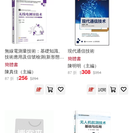
張海君（主編）(78)
中國經濟出版社(965)
張迅（主編）(78)
蘇州大學出版社(962)
趙秉志（主編）(78)
石油工業出版社(956)
無線電測量技術：基礎知識、
現代通信技術
劉鳳祿（主編）(77)
技術應用及信號檢測(新形態
簡體書
東立(934)
版)
簡體書
陳明明（
主編
）
308
陳真佳（
主編
）
87 折
$
$
354
張宇（主編）(77)
256
87 折
$
$
294
中國人口出版社(929)
試閱
劉軍（主編）(76)
上海教育出版社(924)
吳義勤（主編）(76)
中山大學出版社(917)
本書編寫組編(76)