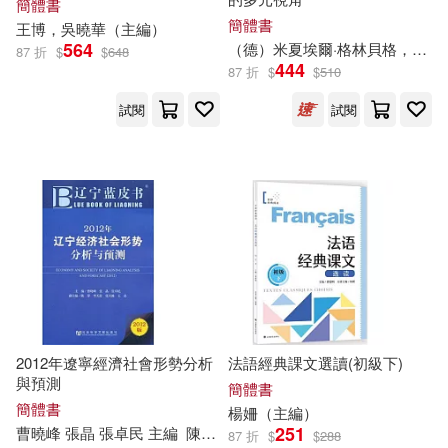
簡體書
孫靜（主編）(94)
簡體書
鄭州大學出版社(1220)
王博，吳曉華（
主編
）
564
（德）米夏埃爾·格林貝格，（德）尼爾斯·楊森（
87 折
$
$
648
謝宇（主編）(94)
梁曉聲(92)
444
87 折
$
$
510
Neo Media(1195)
試閱
試閱
エッチなシロウト(91)
合肥工業大學出版社(1114)
上海書畫出版社(91)
上海古籍出版社(1107)
江必新（主編）(89)
武漢理工大學出版社(1100)
藍山（主編）(89)
馬翠蘿(89)
中國農業大學出版社(1097)
2012年遼寧經濟社會形勢分析
法語經典課文選讀(初級下)
姜正成（主編）(88)
與預測
簡體書
冶金工業出版社(1090)
簡體書
楊姍（
主編
）
251
曹
曉
峰 張晶 張卓民
主編
陳萍 李天舒 張天維 王磊 副
主編
李志剛（主編）(88)
烽仙(88)
87 折
$
$
288