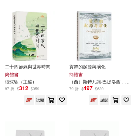
台灣角川(782)
蔣軍虎（主編）(69)
中國金融出版社(772)
徐潛（主編）(68)
哈爾濱出版社(765)
MIZUHO KUSANAGI(67)
中國協和醫科大學出版社(764)
二十四節氣與世界時間
貨幣的起源與演化
劉偉（主編）(67)
簡體書
簡體書
湖南科學技術出版社(763)
張琛馳（
主編
）
（西）斯特凡諾·巴提洛西，（意）尤瑟夫·卡西斯，（日）矢后和彥（
杜志建主編(67)
本社編(66)
312
497
87 折
$
$
359
79 折
$
$
630
遼寧科學技術出版社(763)
試閱
試閱
李傑（主編）(66)
北京燕山出版社(759)
湯素蘭（主編）(66)
學苑出版社(757)