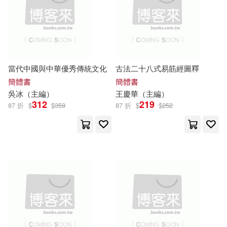
蘇士澍（主編）(66)
金盾出版社(752)
張國棟（主編）(65)
中國物資出版社(748)
當代中國與中華優秀傳統文化
古法二十八式易筋經圖釋
桑磊（主編）(65)
簡體書
簡體書
吉林美術出版社(741)
吳冰（
主編
）
王慶華（
主編
）
312
219
楊東勝（主編）(65)
87 折
$
$
359
87 折
$
$
252
華南理工大學出版社(732)
王冬梅（主編）(65)
暨南大學出版社(731)
馮克力（主編）(65)
江蘇大學出版社(726)
人民法院出版社(64)
天津科學技術出版社(725)