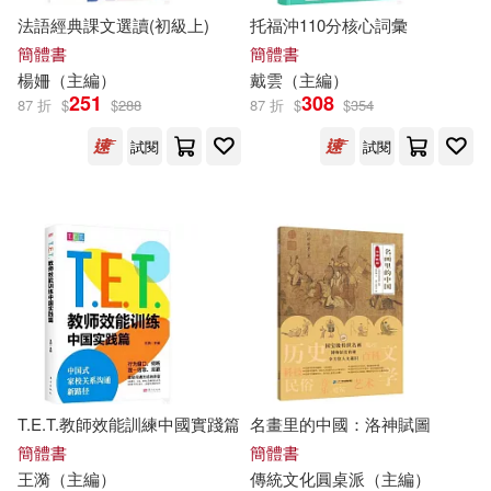
法語經典課文選讀(初級上)
托福沖110分核心詞彙
張愛玲(73)
中國科學技術出版社(876)
簡體書
簡體書
楊姍（
主編
）
戴雲（
主編
）
衛英霞（主編）(73)
251
308
87 折
$
$
288
87 折
$
$
354
光明日報出版社(875)
試閱
試閱
VALCLIMB(72)
丸戸史明(72)
吉林出版集團有限責任公司(874)
孔祥濤（主編）(72)
中國傳媒大學出版社(872)
王長喜（主編）(72)
龍門書局(861)
裴春艷（主編）(72)
中國科學技術大學出版社(845)
T.E.T.教師效能訓練中國實踐篇
名畫里的中國：洛神賦圖
楊建峰（主編）(71)
安徽美術出版社(842)
簡體書
簡體書
王漪（
主編
）
傳統文化圓桌派（
主編
）