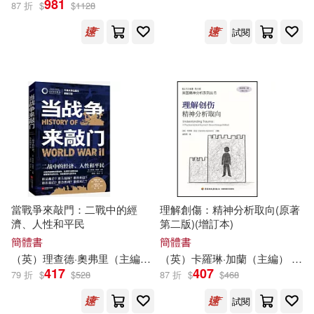
981
87 折
$
$
1128
試閱
設計文具(1324)
崔鍾雷（主編）(615)
展開
無印良品(95)
星巴克(2)
萬志勇（主編）(546)
出版社
(可複選)
日用清潔(273)
龔勛（主編）(514)
科學出版社(13329)
休閒生活(139)
李永新（主編）(439)
機械工業出版社(12950)
婦幼生活(2737)
HA(430)
當戰爭來敲門：二戰中的經
理解創傷：精神分析取向(原著
濟、人性和平民
第二版)(增訂本)
高等教育出版社(11262)
展開
簡體書
簡體書
餐廚生活(773)
電子票證(31)
楊文彬（主編）(424)
（英）理查德·奧弗里（
主編
）
劉曉同，劉志良
（英）卡羅琳·加蘭（
主編
）
黃
人民衛生出版社(11207)
417
407
79 折
$
$
528
87 折
$
$
468
配送方式
(可複選)
鞋包配件(3862)
票券(57)
曲一線（主編）(396)
試閱
清華大學出版社(10934)