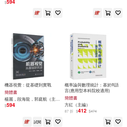
594
$
悅文社(1882)
黃勇（主編）(130)
中國農業科學技術出版社(1881)
爾悅（主編）(129)
東北財經大學出版社(1855)
榮德基（主編）(128)
中國政法大學出版社(1833)
黃易(128)
首都師範大學出版社(1814)
吳慶芳（主編）(125)
機器視覺：從基礎到實戰
概率論與數理統計：基於R語
西安交通大學出版社(1792)
言(應用型本科院校適用)
簡體書
簡體書
楊麗，段海龍，郭庭航（
主編
）
趙鎮琬（主編）(123)
594
方紅（
主編
）
$
中國石化出版社(1766)
412
87 折
$
$
474
吳春虎（主編）(122)
試閱
中國輕工業出版社(1745)