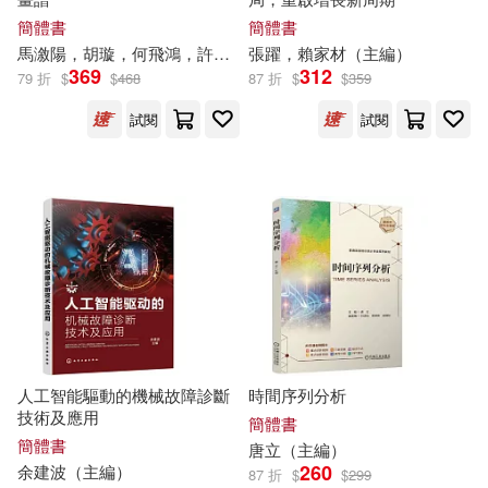
唐文儒（主編）(147)
簡體書
簡體書
江西教育出版社(2134)
馬漵陽，胡璇，何飛鴻，許若煒（繪）；彭曉英，陳湘（
張躍，賴家材（
主編
）
主編
）
369
312
AIP-ROJECT(143)
79 折
$
$
468
87 折
$
$
359
商務印書館(1994)
試閱
試閱
王偉營（主編）(142)
上海科學技術出版社(1990)
劉強（主編）(141)
華東師範大學出版社(1938)
聖才考研網（主編）(139)
中國林業出版社(1934)
衣笠彰梧(138)
經濟科學出版社(1900)
人工智能驅動的機械故障診斷
時間序列分析
張海（主編）(136)
技術及應用
簡體書
中國財政經濟出版社(1883)
簡體書
唐立（
主編
）
260
余建波（
主編
）
87 折
$
$
299
張泉（主編）(131)