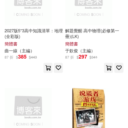
廈門大學出版社(1491)
嚴軍（總主編）(102)
知識產權出版社(1482)
2027版5*3高中知識清單：地理
解題覺醒·高中物理(必修第一
王子安（主編）(102)
(全彩版)
冊)(LK)
廣西師範大學出版社(1430)
簡體書
簡體書
胡維勤（主編）(102)
曲一線（
主編
）
于欽俊（
主編
）
河南科學技術出版社(1423)
385
297
87 折
$
$
443
87 折
$
$
341
顏娟英主編(101)
張煒(100)
中華書局(1417)
顧作峰（主編）(100)
北京郵電大學出版社(1364)
美國迪士尼公司(99)
西南師範大學出版社(1355)
張國見（主編）(98)
科學技術文獻出版社(1327)