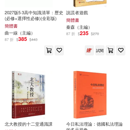
楊建飛（主編）(98)
2027版5·3高中知識清單：歷史
說謊者遊戲
中南大學出版社(1293)
(必修+選擇性必修)(全彩版)
簡體書
ケイ・エム・プロデュース(97)
簡體書
秦森（
主編
）
華東理工大學出版社(1292)
235
曲一線（
主編
）
87 折
$
$
270
385
87 折
$
$
443
張連生（主編）(97)
立信會計出版社(1285)
試閱
張偉（主編）(96)
經濟管理出版社(1268)
周仲瑛，於文明（主編）(95)
哈爾濱工業大學出版社(1261)
アリスJAPAN公式E-book(94)
重慶出版社(1256)
劉益宏（主編）(94)
黑龍江科學技術出版社(1253)
北大教授的十二堂通識課
今日私法理論：德國私法理論
的多元視角