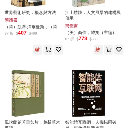
馬德高（主編）(167)
世界藝術研究：概念與方法
江山勝跡：人文風景的建構與
北京師範大學出版社(2791)
傳承
簡體書
山香教師招聘考試命題研究中心
簡體書
（荷）凱蒂·澤爾曼斯，（荷）范丹姆（
主編
）
李修建
（主編）(166)
407
（美）商偉，韓笑（
主編
）
武漢大學出版社(2768)
87 折
$
$
468
773
87 折
$
$
888
魯迅(165)
大連理工大學出版社(2748)
李家友（主編）(162)
西安電子科技大學出版社(2649)
聞鍾（主編）(157)
中國水利水電出版社(2534)
日本寶庫社(155)
人民出版社(2513)
夏睿（主編）(151)
人民軍醫出版社(2339)
風吹蘭芷芳華如故：楚辭草木
智能體互聯網：人機協同破
畫譜
局，重啟增長新周期