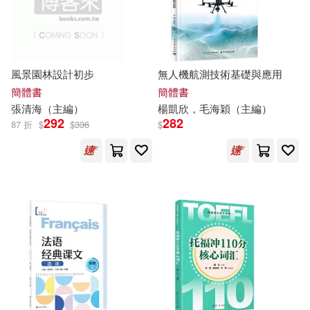
人民日報出版社(917)
李默（主編）(75)
西北工業大學出版社(916)
華文基礎教育研究院（主編）(75)
風景園林設計初步
無人機航測技術基礎與應用
最高人民法院出版社(902)
簡體書
簡體書
張清海（
主編
）
楊凱欣，毛海穎（
主編
）
奚曉明（主編）(74)
292
282
87 折
$
$
336
$
說頻文化(901)
曹緯浚（主編）(74)
山東人民出版社(895)
王強（主編）(74)
北京工藝美術出版社(891)
田榮俊（主編）(74)
中央編譯出版社(889)
譚樹輝（主編）(74)
中國海洋大學出版社(886)