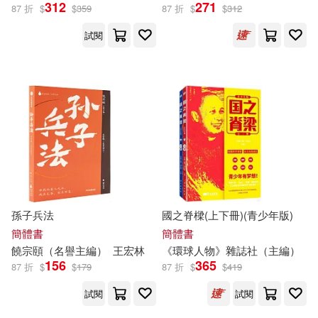
王靜（主編）(71)
蔡東藩(71)
312
271
87 折
$
$
359
87 折
$
$
312
河南大學出版社(830)
試閱
陶紅亮（主編）(71)
北京科學技術出版社(819)
國務院法制辦公室(70)
陝西師範大學出版社(818)
末永萌乃(70)
湖北科學技術出版社(812)
李莉（主編）(70)
江蘇人民出版社(802)
孫子兵法
國之脊樑(上下冊)(青少年版)
賈德江 主編(70)
簡體書
簡體書
中國三峽出版社(795)
饒宗頤（名譽
主編
）
王宏林
《環球人物》雜誌社（
主編
）
MACプラス(69)
156
365
87 折
$
$
179
87 折
$
$
419
中央廣播電視大學出版社(784)
試閱
試閱
王麗（主編）(69)