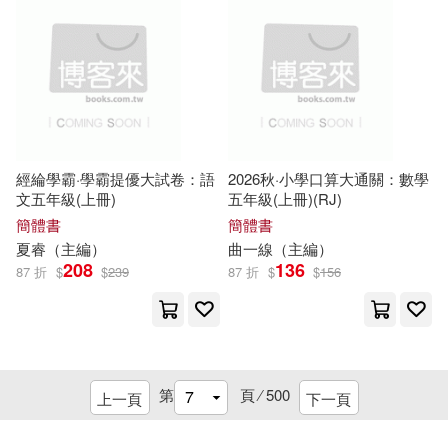
北京工業大學出版社(602)
「青少年成長必讀經典書系」編委
會主編(56)
中信出版社(597)
何清湖（主編）(56)
北京出版社(597)
劉勇（主編）(56)
經綸學霸·學霸提優大試卷：語
2026秋·小學口算大通關：數學
華語教學出版社(596)
文五年級(上冊)
五年級(上冊)(RJ)
劉穎（主編）(56)
簡體書
簡體書
中國書籍出版社(585)
夏睿（
主編
）
曲一線（
主編
）
208
136
87 折
$
$
239
87 折
$
$
156
博爾（主編）(56)
浙江教育出版社(582)
李燁（主編）(56)
山東科學技術出版社(572)
第
頁 ⁄
500
上一頁
下一頁
楊文彬主編(56)
世界知識出版社(570)