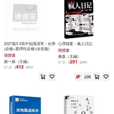
山香教師招聘考試命題研究中心主
編(287)
本週上市新品(125)
中國醫藥科技出版社(4256)
甘智榮（主編）(265)
中國建築工業出版社(4042)
電子書
(可複選)
徐豐（主編）(238)
外語教學與研究出版社(4004)
2027版5·3高中知識清單：化學
心理檔案：瘋人日記
適合手機平板閱讀(4599)
(必修+選擇性必修)(全彩版)
朱海峰（主編）(226)
簡體書
簡體書
中國中醫藥出版社(3921)
秦森（
主編
）
適合平板閱讀(7629)
251
曲一線（
主編
）
87 折
$
$
288
武澤濤（主編）(220)
412
87 折
$
$
473
中國農業出版社(3802)
免費電子書(171)
試閱
於清峰（主編）(196)
南京大學出版社(3717)
賈德江（主編）(192)
其他
(可複選)
浙江大學出版社(3682)
本書編寫組(189)