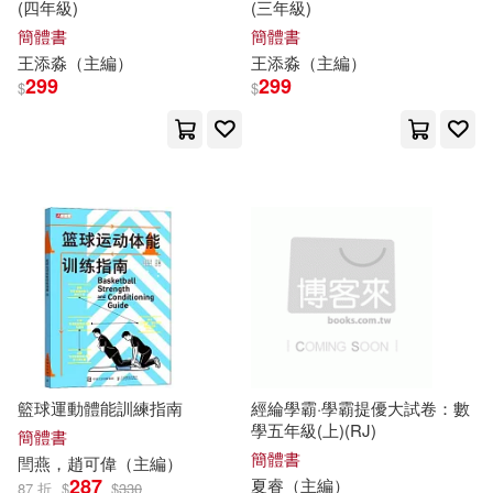
廣東科技出版社(683)
(四年級)
(三年級)
簡體書
簡體書
梁頌（主編）(62)
王添淼（
主編
）
王添淼（
主編
）
華夏出版社(670)
299
299
$
$
陸有珠（主編）(62)
中國建材工業出版社(669)
張恨水(61)
北京圖書館出版社(661)
朱五書（主編）(61)
電子科技大學出版社(660)
禹南（主編）(61)
上海辭書出版社(655)
中國標准出版社(60)
文物出版社(655)
籃球運動體能訓練指南
經綸學霸·學霸提優大試卷：數
學五年級(上)(RJ)
簡體書
僑務委員會(60)
張曉風(60)
簡體書
閆燕，趙可偉（
主編
）
旅遊教育出版社(646)
287
夏睿（
主編
）
87 折
$
$
330