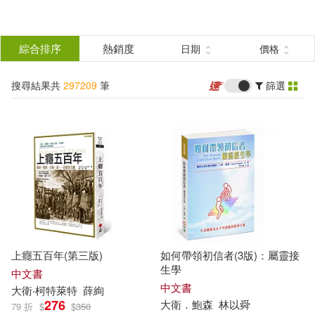
搜
尋
分類
綜合排序
熱銷度
日期
價格
(單選)
結
搜尋結果共
297209
筆
篩選
所有商品(297209)
果
圖書(185461)
影音(12782)
篩
選
雜誌(7154)
售票網(2)
展開
作者
(可複選)
美妝(1741)
服飾(2699)
上癮五百年(第三版)
如何帶領初信者(3版)：屬靈接
家居生活(12439)
美食(1933)
百官網公職師資群(1125)
生學
中文書
中文書
大衛
‧柯特萊特
薛絢
276
大衛
．鮑森
林以舜
79 折
$
$
350
3C(3138)
家電(2700)
笑江南(566)