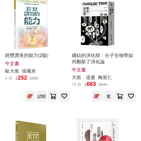
周易(44)
杜志建（主編）(44)
北京體育大學出版社(346)
深圳市騰訊計算機系統有限公司(4
4)
四川大學出版社(345)
碼字手痛(44)
葉永烈(44)
皇冠(345)
經歷讚美的能力(2版)
纏結的演化樹：分子生物學如
何翻新了演化論
中文書
踏雪真人(44)
中文書
歐
大衛
張珮幸
湖北美術出版社(340)
252
大衛
．逵曼
梅苃仁
9 折
$
$
280
663
（蘇）高爾基(44)
79 折
$
$
840
高寶(340)
試閱
電
TYPE-MOON(43)
劉燁(43)
廣東人民出版社(336)
奧飛娛樂(43)
新薫(43)
長江文藝出版社(336)