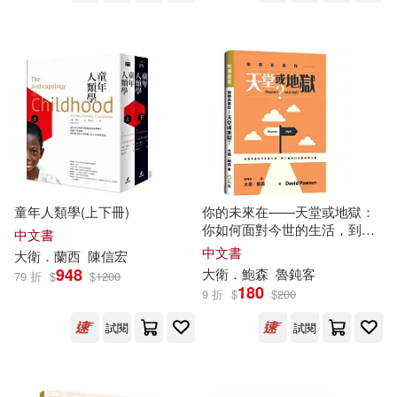
湖南文藝出版社(363)
中國法治出版社(45)
人民交通出版社(362)
偉賀鈞(45)
經史子集(362)
古吳軒出版社編(45)
西安交通大學出版社(362)
小林源文(45)
李洪志(45)
童年人類學(上下冊)
你的未來在——天堂或地獄：
湖南美術出版社(360)
你如何面對今世的生活，到了
中文書
審判日也要如何交帳(精裝)
中文書
（美）諾爾曼·伯德韋爾(45)
大衛
．蘭西
陳信宏
948
知識產權出版社(360)
大衛
．鮑森
魯鈍客
79 折
$
$
1200
180
9 折
$
$
200
《親歷者》編輯部(44)
中國電力出版社(356)
試閱
試閱
十夜(44)
千田晴夫(44)
中國人口出版社(353)