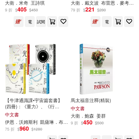
チェリーズ(60)
大衛
．米奇
王詩琪
大衛
．戴文波
布雷恩．麥考米克
405
221
浙江少年兒童出版社(476)
9 折
$
$
450
79 折
$
$
280
叢書編委會(60)
渡邊潤(60)
電
試閱
電
經濟科學出版社(476)
資優國語文教研會(59)
二十一世紀出版社(475)
陳文山(59)
龍幸伸(59)
千華數位文化(475)
三田紀房(58)
幼福編輯部(58)
吉林美術出版社(473)
木士(58)
【牛津通識課•宇宙篇套書】
馬太福音注釋(精裝)
Neo Media(468)
麥田(468)
(四冊)：《重力》、《行
中文書
星》、《光》、《黑洞》
中文書
說詞解字辭書研究中心(58)
大衛
．鮑森
姜群
450
伊恩．沃姆斯利
凱薩琳．布倫戴爾
大衛
．A．羅瑟里
提姆西．
中國農業出版社(466)
9 折
$
$
500
960
75 折
$
$
1280
いみぎむる(57)
三条陸(57)