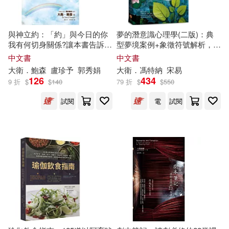
北京師範大學出版社(586)
全國衛生專業技術資格考試專家委
員會編寫(71)
與神立約：「約」與今日的你
夢的潛意識心理學(二版)：典
重慶出版社(582)
我有何切身關係?讓本書告訴你
型夢境案例+象徵符號解析，喚
答案!
出你內心隱藏的重要訊息【彩
本社編(71)
聖嚴法師(71)
中文書
中文書
繪版】
中國盲文出版社(580)
大衛
．鮑森
盧珍予
郭秀娟
大衛
．馮特納
宋易
126
434
9 折
$
$
140
79 折
$
$
550
黃易(71)
蔡志忠(70)
接力出版社(556)
試閱
電
試閱
小牛頓科學教育有限公司編輯團隊
(69)
華中科技大學出版社(554)
山口悟(69)
敖幼祥(69)
九州出版社(548)
大衛．威廉(68)
新世界出版社(546)
本書編委會編(66)
中國紡織出版社(545)