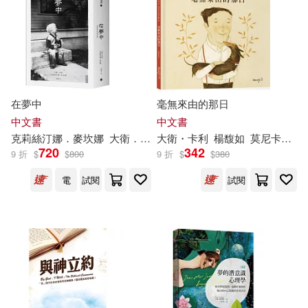
賣報小郎君(75)
冰火闌珊(74)
江西美術出版社(639)
闕(74)
（春秋）老子(74)
台灣東販(625)
冰波(73)
張泉(73)
在夢中
毫無來由的那日
天下文化(618)
禾馬(612)
中文書
中文書
童趣出版有限公司(73)
克莉絲汀娜．麥坎娜
大衛
．林區
大衛
但唐謨
・卡利
楊馥如
莫尼卡・巴倫可（Monica Barengo）
法律出版社(607)
720
342
9 折
$
$
800
9 折
$
$
380
笑江南（編繪）(73)
電
試閱
試閱
北京科學技術出版社(605)
BomBom Story(72)
TMEplus(600)
於永玉(72)
中國社會科學出版社(599)
プレステージ出版(写真集)(71)