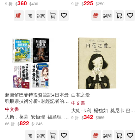
吉永史(48)
推詞(48)
360
225
9 折
$
$
400
9 折
$
$
250
外文出版社(374)
電
試閱
試閱
新天地童書(48)
朱百鋼(48)
南海出版公司(372)
滿田拓也原作(48)
作家出版社(368)
孫寶文（編）(47)
小林尽(47)
北京工業大學出版社(366)
錢文忠(47)
慕客館(365)
全國衛生專業技術資格考試專家委
超圖解巴菲特投資筆記+日本最
白花之愛
員會(46)
強股票技術分析+財經記者的告
中文書
華東理工大學出版社(365)
白【博客來網路限定獨家套
中文書
大衛
‧卡利
楊馥如
莫尼卡‧巴倫可（Monica Barengo）
書】
木下雉水(46)
華品文化(46)
342
大衛
．葛芬
安恒理
福島理
李友君
李璞良
蘇聖翔
9 折
$
$
380
晨星(364)
822
66 折
$
$
1246
醉琉璃(46)
金波(46)
電
試閱
試閱