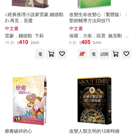
上海書畫出版社(324)
ななみあいす(41)
<經典推理小說家雷蒙.錢德勒
改變生命改變心〈繁體版〉：
布克文化(315)
2>再見，吾愛
聖經輔導方法與技巧
中文書
中文書
名師作者群(41)
山岡莊八(41)
雷蒙．
錢德勒
卞莉
保羅．
大衛
．區普
施克剛
李台
愛播聽書FM(315)
410
405
79 折
$
$
520
9 折
$
$
450
梁啟超(41)
趙為群(41)
電
電
試閱
江蘇美術出版社(314)
アリスJAPAN公式E-book(40)
北京教育出版社(311)
グラフィス(40)
ハミタ(40)
西南交通大學出版社(309)
京橋こより(40)
吳燦銘(40)
天下雜誌(308)
孫萌（主編）(40)
上海古籍出版社(307)
療癒破碎的心
改變人類文明的12座時鐘