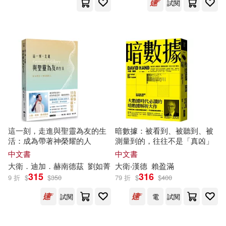
試閱
江蘇人民出版社(464)
木內一雅(57)
葛冰(57)
中國水利水電出版社(463)
（英）查爾斯·狄更斯(57)
江西教育出版社(462)
S-cute(56)
譯林出版社(460)
中國地圖出版社(56)
親子天下(457)
這一刻，走進與聖靈為友的生
暗數據：被看到、被聽到、被
活：成為帶著神榮耀的人
測量到的，往往不是「真凶」
安祖緹(56)
志鳥村(56)
中文書
中文書
北方婦女兒童出版社(455)
大衛
．迪加．赫南德茲
劉如菁
大衛
‧漢德
賴盈滿
315
316
李唐文化工作室(56)
9 折
$
$
350
79 折
$
$
400
Deutsche Grammophon(451)
試閱
電
試閱
呂思勉(55)
唐 不空譯(55)
華夏出版社(451)