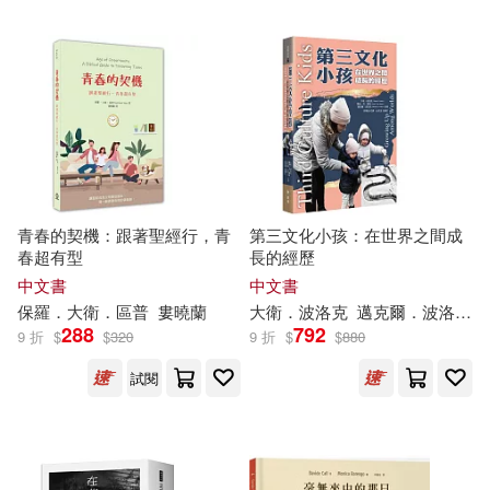
會(710)
コダ(81)
全國考訊編輯部(81)
武漢大學出版社(706)
和ヶ原聡司(80)
極楽(80)
Warner Classics(704)
胡適(80)
鄭宗弦(80)
世界圖書出版公司北京公司(683)
Kokonose Shiki(79)
青春的契機：跟著聖經行，青
第三文化小孩：在世界之間成
三采(644)
春超有型
長的經歷
中文書
中文書
愛德少兒(79)
錢穆(79)
保羅．
大衛
．區普
婁曉蘭
大衛
．波洛克
邁克爾．波洛克
湖南少年兒童出版社(644)
288
792
9 折
$
$
320
9 折
$
$
880
紙上魔方(77)
DEEP’S(76)
試閱
中國法制出版社(642)
美國尼克兒童頻道(76)
中國醫藥科技出版社(642)