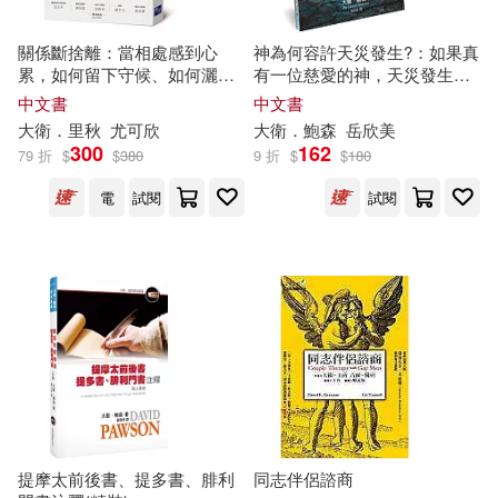
中國石化出版社(420)
伊吹芹(50)
原裕(50)
關係斷捨離：當相處感到心
神為何容許天災發生?：如果真
中國經濟出版社(417)
累，如何留下守候、如何灑脫
有一位慈愛的神，天災發生
放手?
時，祂在哪裡?(3版)
中文書
中文書
大愛中西醫群(50)
大衛
．里秋
尤可欣
大衛
．鮑森
岳欣美
吉林攝影出版社(412)
300
162
79 折
$
$
380
9 折
$
$
180
市原和真(50)
電
試閱
試閱
三民(410)
徐林（主編）(50)
生活‧讀書‧新知三聯書店(400)
故宮博物院(50)
羅貫中(50)
大師輕鬆讀股份有限公司(399)
英國DK公司(50)
中國文史出版社(396)
飴野まる(50)
提摩太前後書、提多書、腓利
同志伴侶諮商
青島出版社(391)