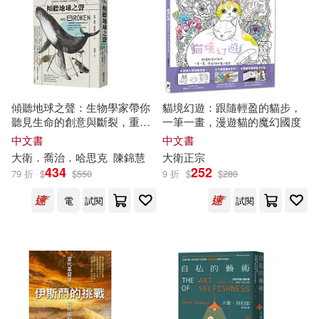
プレステージ出版（写真集）(149)
本週上市新品(342)
時報出版(1621)
崔鍾雷(148)
化學工業出版社(1552)
電子書
(可複選)
美國迪士尼公司(142)
傾聽地球之聲：生物學家帶你
貓境幻遊：跟隨輕盈的貓步，
商務印書館(1519)
聽見生命的創意與斷裂，重拾
一筆一畫，漫遊貓的魔幻國度
適合手機平板閱讀(11178)
人與萬物的連結
鄭春華(139)
TMA(137)
中文書
中文書
青文(1517)
大衛
．喬治．哈思克
陳錦慧
大衛
正宗
適合平板閱讀(15035)
434
252
79 折
$
$
550
9 折
$
$
280
編輯部(133)
中國人民大學出版社(1418)
電
試閱
試閱
免費電子書(824)
龔勛（主編）(131)
中國少年兒童出版社(1397)
衛斯理(129)
孫寶文(122)
其他
(可複選)
中信出版社(1303)
橘公司(118)
彌勒皇佛(115)