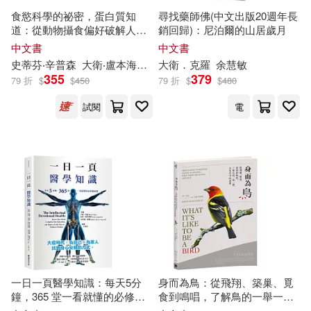
食慾科學的祕密，蛋白質知
尋找藥師佛(中文出版20週年長
金庸(107)
道：從動物攝食偏好破解人類
銷回歸)：尼泊爾的山居歲月
尖端(985)
飲食的密碼，一場橫跨三十年
中文書
中文書
的營養實驗
GLORY QUEST(106)
史蒂芬‧辛普森
大衛
‧盧本海默
鄧子衿
大衛
．克羅
余慧敏
355
379
中國華僑出版社(968)
79 折
$
$
450
79 折
$
$
480
世一編輯部(106)
試閱
電
MTEX(946)
大碩研究所師資群(106)
浙江大學出版社(945)
教育部考試中心(106)
崧燁文化(937)
吉松由美(105)
楊鵬(105)
中國鐵道出版社(926)
龔勛(104)
一日一頁醫學知識：每天5分
身而為鳥：從飛翔、築巢、覓
水星外文雜誌(920)
鐘，365 堂一看就懂的必修健
食到鳴唱，了解鳥的一舉一
康課
動，以及其中的道理