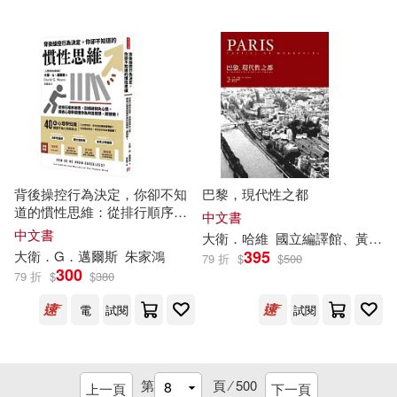
立信會計出版社(294)
南懷瑾(37)
大衛．卡利(37)
中央廣播電視大學出版社(293)
山田社日檢題庫小組(37)
明天出版社(292)
五南(289)
楊東勝(37)
簡子傑(37)
華語教學出版社(288)
背後操控行為決定，你卻不知
巴黎，現代性之都
聶衛平(37)
莊畢凡(37)
道的慣性思維：從排行順序迷
得利影視(287)
中文書
思，到規避損失心態，透過心
中文書
大衛
．哈維
國立編譯館、黃煜文
理學搞懂你為何這樣想、那樣
趙建昆(37)
（明）吳承恩(37)
395
大衛
．G．邁爾斯
朱家鴻
79 折
$
$
500
做!
中國友誼出版公司(284)
300
79 折
$
$
380
（美）雷蒙德·錢德勒(37)
電
試閱
試閱
墨刻(284)
木馬文化(284)
外貿協會(36)
貴州人民出版社(284)
第
頁 ⁄
500
上一頁
下一頁