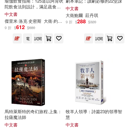
瑜伽飲食指南：125道以阿育吠
劇本筆記：讀劇必修的22堂課
陀飲食法則設計，滿足蔬食、
漂亮家居編輯部(66)
中文書
純素、低卡、高蛋白、無麩
中文書
陝西師範大學出版社(542)
大衛
鮑爾
莊丹琪
質、無穀物、無奶、無精緻糖
288
傑里米·洛克·史密斯
大衛
·約阿希姆
王心宇
9 折
$
$
320
各種飲食需求，滋養身體與靈
鄭樹棠(65)
曹文軒(64)
612
9 折
$
$
680
魂的美味食譜
東方出版社(527)
電
試閱
試閱
otuko(63)
文心（主編）(63)
現代出版社(504)
沈石溪(63)
稻田浩司(63)
廈門大學出版社(501)
新東方考試研究中心(62)
希伯崙(498)
Naxos(479)
春宮ぱんだ(62)
中國政法大學出版社(477)
馬特萊斯特的奇幻旅程.上集：
牧羊人領導：詩篇23的領導智
Tenmayo(61)
牛勝玉(61)
拉薩魔法師
慧
安徽少年兒童出版社(476)
中文書
中文書