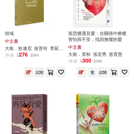
林冠傑(43)
楢山幕府(43)
哈爾濱出版社(333)
海岸邊的船隻(43)
經濟管理出版社(333)
領域
當恐懼遇見愛：在關係中療癒
中華書局編輯部(42)
害怕與不安，找回無懼的愛
中文書
Linfair Records Limited(330)
中文書
大衛
．狄連尼
徐苔玲
李延輝
王志弘
276
大衛
．里秋
張宏秀
曾育慧
劉思源(42)
吳承恩(42)
79 折
$
$
350
300
79 折
$
$
380
團結出版社(330)
試閱
電
試閱
大橋沙代子(42)
徐林(42)
大連理工大學出版社(329)
成田良悟(42)
李繼勇(42)
四川少年兒童出版社(328)
漢寶德(42)
漫界文化(42)
東南大學出版社(326)
王偉營（主編）(42)
LEO(41)