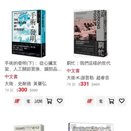
可超商取貨(219009)
全國衛生專業技術資格考試用書編
鞋包配件(14408)
票券(200)
寫專家委員會(178)
東立(2436)
可海外宅配(210652)
中公教育醫療衛生系統考試研究院
寵物生活(1706)
(166)
機械工業出版社(2115)
可港澳店取(201447)
玲廊滿藝(167)
故宮精品(17)
厲河(162)
滿田拓也(160)
電子工業出版社(1954)
可新加坡店取(199615)
電子書閱讀器(84)
手術的發明(下)： 從心臟支
窮忙：我們這樣的世代
藤子‧F‧不二雄(154)
架、人工關節置換、腦部晶
外語教學與研究出版社(1875)
中文書
片，到終極賽柏格式電子人，
可菲律賓店取(202093)
中文書
大衛
‧K‧謝普勒
趙睿音
植入物革命下現代醫療的未來
電子書(26218)
有聲書(1264)
雁屋 哲(152)
劉強(151)
331
大衛
．史耐德
黃馨弘
79 折
$
$
420
北京大學出版社(1758)
300
79 折
$
$
380
花喋 昭(150)
上市日期
電
試閱
電
(可複選)
大碩教育(1698)
PRESTIGE DIGITAL BOOK SERIE
S(149)
一個月內上市新品(1647)
人民衛生出版社(1639)