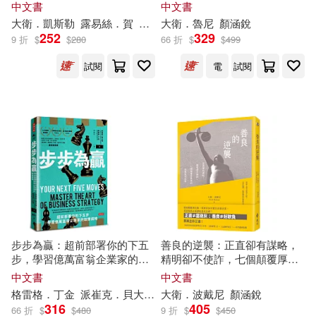
中文書
中文書
王學東（主編）(40)
石地(40)
大衛
．凱斯
勒
露易絲．賀
謝明憲
大衛
．魯尼
顏涵銳
人民日報出版社(305)
252
329
9 折
$
$
280
66 折
$
$
499
（德）康德(40)
試閱
電
試閱
中國輕工業出版社(304)
MACプラス(39)
千華駐科技(304)
カムカムぴゅっ！(39)
KADOKAWA(302)
七月未時(39)
劉毅(39)
中國商業出版社(302)
常怡(39)
杜志建(39)
西安電子科技大學出版社(301)
步步為贏：超前部署你的下五
善良的逆襲：正直卻有謀略，
步，學習億萬富翁企業家的致
精明卻不使詐，七個顛覆厚黑
蕭中剛(39)
隨輕風去(39)
勝謀略
學的真實成功故事
中文書
中文書
同心出版社(300)
格雷格．丁金
派崔克．貝
大衛
陳映竹
大衛
．波戴尼
顏涵銳
316
405
66 折
$
$
480
9 折
$
$
450
雷波(39)
（英）狄更斯(39)