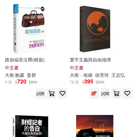
張天翼(55)
馬德高(55)
中央編譯出版社(449)
周宇廷(54)
山田貴敏(54)
Ingram(448)
張海（主編）(54)
上海辭書出版社(447)
路加福音注釋(精裝)
寰宇主義與自由地理
王長喜（主編）(54)
中文書
中文書
上海譯文出版社(446)
大衛
‧鮑森
姜群
大衛
．哈維
徐苔玲
王志弘
720
395
9 折
$
$
800
79 折
$
$
500
神咲めぐみ(54)
同濟大學出版社(440)
試閱
試閱
SS-Paradiseガールズ(53)
中國中醫藥出版社(439)
瓊瑤(53)
雁屋哲(53)
北京聯合出版公司(435)