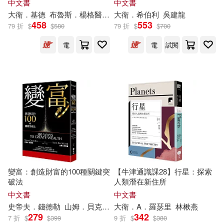
中文書
中文書
中國法制出版社(103)
大衛
．基德
布魯斯．楊格醫學博士
大衛
諾亞．歐本海默
．希伯利
吳建龍
王惟芬
復旦大學出版社(916)
458
553
79 折
$
$
580
79 折
$
$
700
王長喜(103)
電
電
試閱
北京理工大學出版社(912)
目川文化編輯小組(98)
上海交通大學出版社(911)
h.m.p(97)
黑心師尊(97)
商周出版(903)
宋道樹(96)
嚴軍(93)
吉林出版集團有限責任公司(898)
寂寞我獨走(93)
華東師範大學出版社(880)
變富：創造財富的100種關鍵突
【牛津通識課28】行星：探索
破法
人類潛在新住所
崔鍾雷（主編）(92)
中文書
中文書
中華書局(819)
史帝夫．
錢德勒
山姆．貝克福
文佳
大衛
．A．羅瑟里
林楸燕
279
342
7 折
$
$
399
9 折
$
$
380
上海書畫出版社(89)
周銳(88)