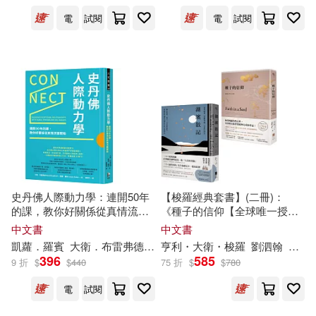
廣西師範大學出版社(809)
電
試閱
電
試閱
朱嘉雯(88)
西村惠子(88)
中國建築工業出版社(756)
田中陽子(87)
蕭舒(87)
上海人民出版社(742)
星雲大師(85)
管家琪(83)
天地出版社(740)
藤子．F．不二雄(83)
人民文學出版社(727)
史丹佛人際動力學：連開50年
【梭羅經典套書】(二冊)：
弥勒皇佛(82)
的課，教你好關係從真情流露
《種子的信仰【全球唯一授權
中國計量出版社(721)
開始
繁體中文版】》、《湖濱散記
中文書
中文書
【當代經典《華爾登湖》全新
凱蘿．羅賓
大衛
．布雷弗德
蔡惠伃
亨利・
大衛
・梭羅
劉泗翰
陳義
Maria Isabel(81)
中譯本】》
396
585
9 折
$
$
440
75 折
$
$
780
聯經出版公司(712)
電
試閱
Sanchez Vegara(81)
CBETA 財團法人佛教電子佛典基金