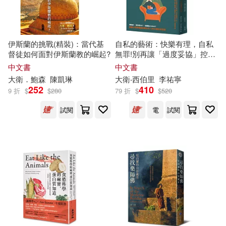
現在可購買商品(109735)
社會科學文獻出版社(1248)
鈴木央(115)
作者/演唱/譯/編/繪(1)
遠流(1231)
Universal(1167)
伊斯蘭的挑戰(精裝)：當代基
自私的藝術：快樂有理，自私
督徒如何面對伊斯蘭教的崛起?
無罪!別再讓「過度妥協」控制
墨刻編輯部(112)
價格
-
你的餘生，美國心理學權威給
中文書
中文書
人民出版社(1159)
範圍
無私好人的50個自救箴言
大衛
．鮑森
陳凱琳
大衛
‧西伯里
李祐寧
Milkyway(111)
252
410
9 折
$
$
280
79 折
$
$
520
台灣角川(1149)
試閱
電
試閱
ビッグモーカル(111)
南京大學出版社(1141)
本書編寫組編(109)
說頻文化(1127)
王文華(109)
上海外語教育出版社(1060)
ホットエンターテイメント(107)
SONY MUSIC(1045)