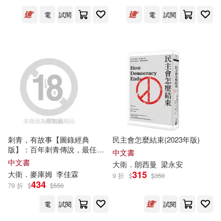
中國青年出版社(299)
電
試閱
電
試閱
幼獅文化(38)
張程(38)
采實文化(299)
PAD(298)
張韌(38)
朱自清(38)
臉譜(298)
王朝銀(38)
王澤(38)
台灣角川直條式漫畫(296)
繪時光(38)
上海科學技術出版社(295)
刺青，有故事【圖錄經典
民主會怎麼結束(2023年版)
版】：百年刺青傳說，最任性
美國孩之寶公司(38)
中文書
的奇人軼事，最豐富的刺青圖
幼福(295)
中文書
大衛
．朗西曼
梁永安
案(18禁)
315
大衛
．麥庫姆
李佳霖
9 折
$
$
350
ﾒﾃﾞｨｱｻﾌﾟﾗｲ(38)
ゆうゆー(37)
434
79 折
$
$
550
石油工業出版社(294)
電
試閱
試閱
デジタルピーチ(37)