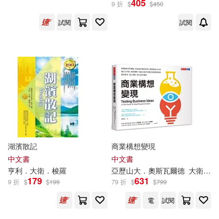
405
9 折
$
$
450
試閱
試閱
保健(1812)
設計文具(4004)
本書編寫組(497)
展開
無印良品(204)
星巴克(15)
本書編委會(324)
出版社
(可複選)
日用清潔(1757)
根華編輯部(219)
HA(217)
悅文社(3253)
休閒生活(2387)
唐家三少(200)
MAX-A(197)
人民郵電出版社(2858)
婦幼生活(7358)
MAXING(193)
湖濱散記
商業構想變現
清華大學出版社(2695)
展開
中文書
中文書
亨利．
大衛
．梭羅
亞歷山大．奧斯瓦爾德
大衛
．布
餐廚生活(5389)
大槻ひびき(192)
179
631
9 折
$
$
199
79 折
$
$
799
科學出版社(2654)
配送方式
(可複選)
電
試閱
電子票證(170)
ケイ・エム・プロデュース(191)
高等教育出版社(2596)