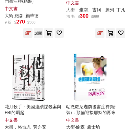
門書注釋(精裝)
中文書
ながえSTYLE(49)
テツ(49)
中文書
大衛
．圭南、吉爾．騰列
丁凡
安徽美術出版社(389)
300
大衛
‧鮑森
顧華德
79 折
$
$
380
270
9 折
$
$
300
柊暁生(49)
鼎文(388)
試閱
行政院大陸委員會(49)
北京郵電大學出版社(386)
鼎文名師群(49)
四川美術出版社(385)
（美）路德維格·貝梅爾曼斯(49)
江蘇文藝出版社(381)
Sauro(48)
ZERO ONE STYLE.inc(379)
花月殺手：美國連續謀殺案與
帖撒羅尼迦前後書注釋(精
中國文學藝術界聯合會，中國民間
FBI的崛起
裝)：預備迎接耶穌的再來
文藝家協會(48)
新蕾出版社(379)
佛光(377)
中文書
中文書
大衛
．格雷恩
黃亦安
大衛
‧鮑森
趙士瑜