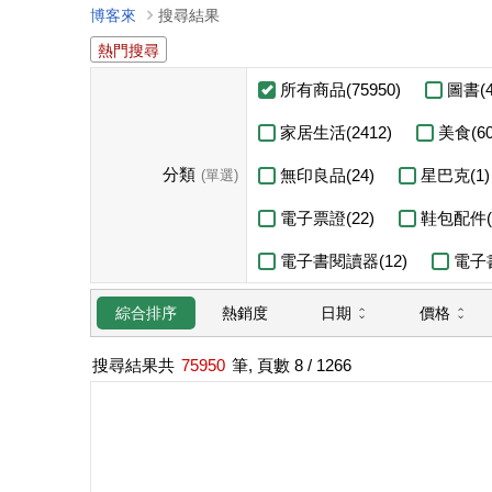
博客來
搜尋結果
熱門搜尋
所有商品(75950)
圖書(4
家居生活(2412)
美食(60
分類
無印良品(24)
星巴克(1)
(單選)
電子票證(22)
鞋包配件(1
電子書閱讀器(12)
電子書
日期
價格
綜合排序
熱銷度
搜尋結果共
75950
筆, 頁數
8
/ 1266