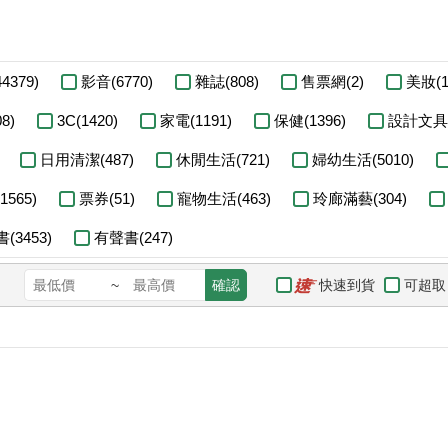
4379)
影音(6770)
雜誌(808)
售票網(2)
美妝(1
8)
3C(1420)
家電(1191)
保健(1396)
設計文具(
日用清潔(487)
休閒生活(721)
婦幼生活(5010)
565)
票券(51)
寵物生活(463)
玲廊滿藝(304)
(3453)
有聲書(247)
快速到貨
可超取
~
確認