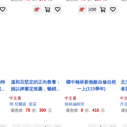
試閱
伯特
溫和且堅定的正向教養：
國中翰林新無敵自修自然
北
載指
姚以婷審定推薦，暢銷全
一上(115學年)
者
t T
球40年的阿德勒式教養經
中文書
中文書
中
uchb
典，教出自律、負責、合
簡‧尼爾森
葉霖
翰林編輯部
丹尼
作的孩子，賦予孩子解決
79
300
8
416
優惠價:
折,
元
優惠價:
折,
元
優
問題的能力