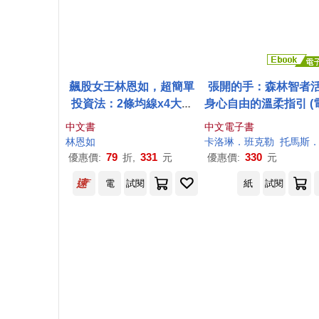
飆股女王林恩如，超簡單
張開的手：森林智者
投資法：2條均線x4大法
身心自由的溫柔指引 (
寶x公式選股，上萬會員證
書)
中文書
中文電子書
實有效 (隨書加贈新手投資
林恩如
卡洛琳．班克勒
托馬斯．桑切斯 
理財5堂影音課程QR cod
79
331
330
優惠價:
折,
元
優惠價:
元
e)
電
試閱
紙
試閱