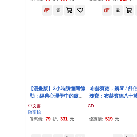
電
電
【漫畫版】3小時讀懂阿德
布赫賓德，鋼琴 / 舒
勒：經典心理學中的處世
瑰寶：布赫賓德八十
之道
尖傳奇 (2CD)(Schuber
中文書
CD
reasures / Rudolf B
陳聖怡
inder)
79
331
519
優惠價:
折,
元
優惠價:
元