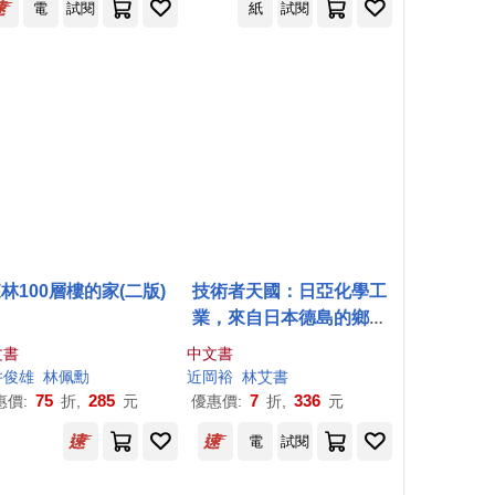
電
試閱
紙
試閱
林100層樓的家(二版)
技術者天國：日亞化學工
業，來自日本德島的鄉間
企業，如何在30年間營收
文書
中文書
成長30倍，躍升為全球LE
井俊雄
祉君
林佩勳
近岡裕
林
艾書
D市占率最高的世界級企
75
285
7
336
惠價:
折,
元
優惠價:
折,
元
業。
電
試閱