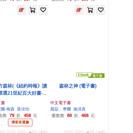
方森林(《紐約時報》讀
森林之神 (電子書)
票選21世紀百大好書‧普
立茲獎入圍作家)
文書
中文電子書
爾‧梅森
葉佳怡
麗茲．摩爾
施清真
79
458
88
468
惠價:
折,
元
優惠價:
折,
元
博客來選書