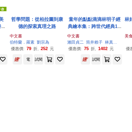
美
哲學問題：從柏拉圖到康
童年的點點滴滴林明子經
林
養、
德的探索真理之路
典繪本集：跨世代經典1-5
者印
+遊戲小書
中文書
中文書
美
書)
伯特蘭．羅素
劉宗為
瀨田貞二
筒井賴子
林真美
游珮
79
252
75
1402
優惠價:
折,
元
優惠價:
折,
元
優
電
試閱
試閱