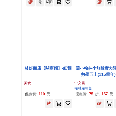
電
試閱
林好商店【關廟麵】-細麵
國小翰林小無敵實力
數學五上(115學年)
美食
中文書
翰林編輯部
110
75
157
優惠價:
元
優惠價:
折,
元