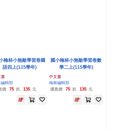
小翰林小無敵學習卷國
國小翰林小無敵學習卷數
語四上(115學年)
學二上(115學年)
文書
中文書
林編輯部
古佳峻
翰林編輯部
美編：彭筱珼
75
135
75
135
惠價:
折,
元
優惠價:
折,
元