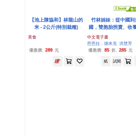
【池上陳協和】林龍山的
竹林姊妹：從中國到
米 - 2公斤(特別栽種)
國，雙胞胎拐賣、收
離散的真實故事【作
美食
中文電子書
刷簽名扉頁版】 (電子
芭芭拉．德米克
洪慧芳
289
85
285
優惠價:
元
優惠價:
折,
元
紙
試閱