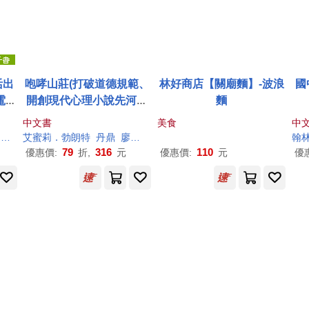
活出
咆哮山莊(打破道德規範、
林好商店【關廟麵】-波浪
國
電子
開創現代心理小說先河的
麵
英國文學三大悲劇之一)
中文書
美食
中
繪
艾蜜莉．勃朗特
比約恩．納提科．林德布勞
丹鼎
廖素珊
吳媛媛
翰
79
316
110
優惠價:
折,
元
優惠價:
元
優