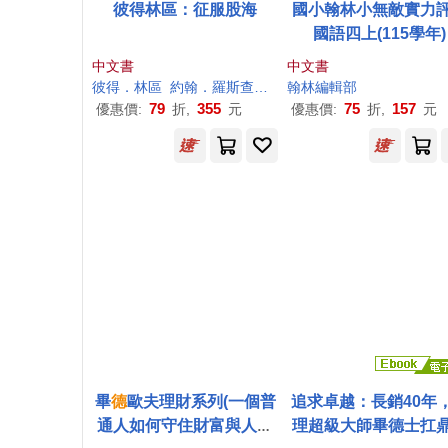
彼得林區：征服股海
國小翰林小無敵實力
國語四上(115學年)
中文書
中文書
彼得．林區
約翰．羅斯查得
郭淑娟
翰林編輯部
陳重亨
79
355
75
157
優惠價:
折,
元
優惠價:
折,
元
畢
德
歐夫理財系列(一個普
追求卓越：長銷40年
通人如何守住財富與人生
理超級大師畢德士扛