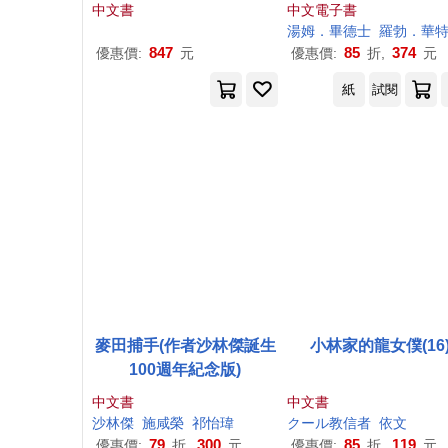
+我在計程車上看到的財富
作，巴菲特盛讚的企
中文書
中文電子書
風景+最美好、也最殘酷的
理經典 (電子書)
湯姆．畢德士
羅勃．華特
翻身時代)
847
85
374
優惠價:
元
優惠價:
折,
元
紙
試閱
麥田捕手(作者沙林傑誕生
小林家的龍女僕(16
100週年紀念版)
中文書
中文書
沙林傑
施咸榮
祁怡瑋
クール教信者
依文
79
300
85
119
優惠價:
折,
元
優惠價:
折,
元