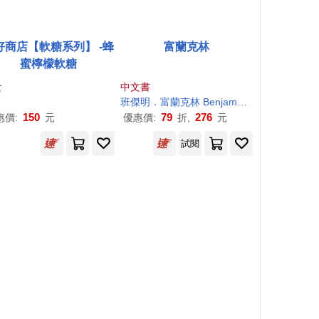
好商店【軟糖系列】 -蜂
富蘭克林
蜜檸檬軟糖
食
中文書
芸
林明子
班傑明．富蘭克林 Benjamin Franklin
蒲隆
150
79
276
惠價:
元
優惠價:
折,
元
試閱