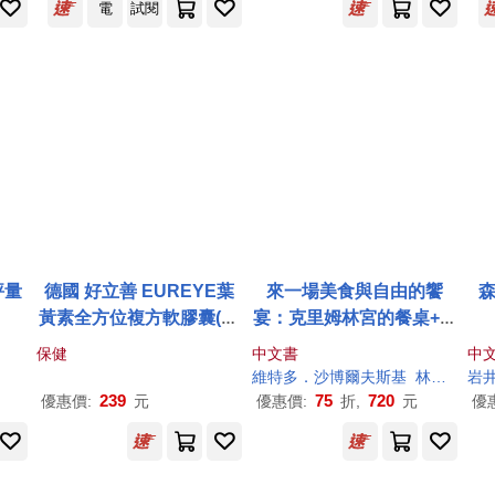
電
試閱
評量
德國 好立善 EUREYE葉
來一場美食與自由的饗
森
黃素全方位複方軟膠囊(30
宴：克里姆林宮的餐桌+跳
粒)
舞的熊【二版】(2冊合售)
保健
中文書
中
維特多．沙博爾夫斯基
林蔚昀
岩
葉
239
75
720
優惠價:
元
優惠價:
折,
元
優