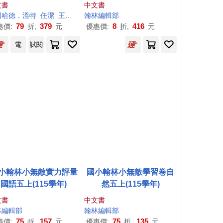
最知名專家30年實踐：
文書
中文書
著天性對他說指令，他
．葛拉罕
因哈德．溫特
郭漁
任潔
張美惠
王皓潔
林婉婷
翰林編輯部
Dinner illustration
成為有勇氣、韌性、溫
79
379
8
416
惠價:
折,
元
優惠價:
折,
元
度的男人。
電
試閱
小翰林小無敵實力評量
國小翰林小無敵學習卷自
國語五上(115學年)
然五上(115學年)
文書
中文書
林編輯部
翰林編輯部
75
157
75
135
惠價:
折,
元
優惠價:
折,
元