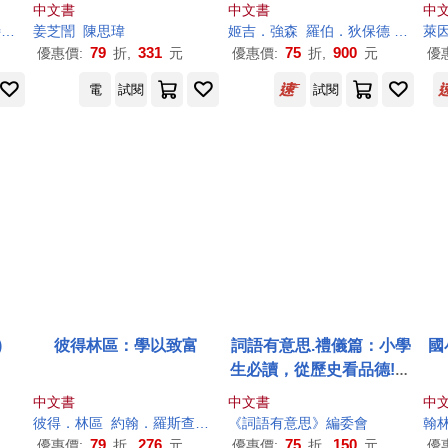
業管
著康德活出平靜規律的人
+蛤蟆先生去看心理師
國
中文書
中文書
中
生
順
曼
陳珮榆
姜芝誾
陳思瑋
姬吉．強森
羅伯．狄保德
肯尼斯
萊
會
79
331
75
900
優惠價:
折,
元
優惠價:
折,
元
優
電
試閱
試閱
)
彼得林區：學以致富
詞語有意思.禮儀篇：小學
國
生必讀，從歷史看品德!50
個詞語+成語故事，打造超
中文書
中文書
中
強作文力!
彼得．林區
約翰．羅斯查得
吳國卿
《詞語有意思》編委會
翰
79
276
75
150
優惠價:
折,
元
優惠價:
折,
元
優