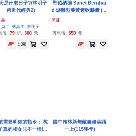
天是什麼日子?(林明子
聖伯納德 Sanct Bernhar
跨世代經典2)
d 游離型葉黃素軟膠囊 (90
粒/罐) 山桑子 歐洲藍莓越
文書
保健
橘-原 德國百年草本
田貞二
林真美
林明子
79
300
650
惠價:
折,
元
優惠價:
元
試閱
孩需要明確的指令： 教
國中翰林新無敵自修英語
子真的和女兒不一樣!德
一上(115學年)