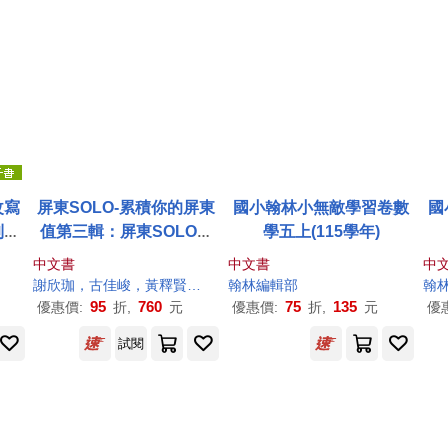
改寫
屏東SOLO-累積你的屏東
國小翰林小無敵學習卷數
國
到內
值第三輯：屏東SOLO屏
學五上(115學年)
北篇 (九如、長治、屏東)
中文書
中文書
中
屏東SOLO屏中篇 (竹田、
謝欣珈，古佳峻，黃釋賢，丁映瑄，林思皓，洪麗雯，呂佩芸，社團法人屏東縣愛鄉協會
翰林編輯部
翰
麟洛、內埔) 屏東SOLO屏
95
760
75
135
優惠價:
折,
元
優惠價:
折,
元
優
中篇 (泰武、來義、春日)
試閱
屏東SOLO屏南篇 (佳冬、
林邊)