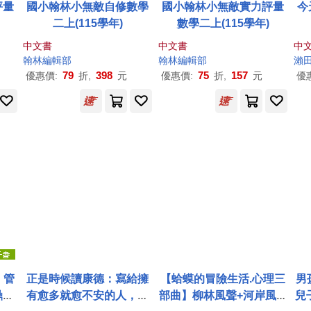
評量
國小翰林小無敵自修數學
國小翰林小無敵實力評量
今
二上(115學年)
數學二上(115學年)
中文書
中文書
中
翰林編輯部
翰林編輯部
瀨
79
398
75
157
優惠價:
折,
元
優惠價:
折,
元
優
，管
正是時候讀康德：寫給擁
【蛤蟆的冒險生活.心理三
男
鼎之
有愈多就愈不安的人，跟
部曲】柳林風聲+河岸風景
兒