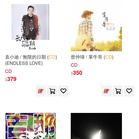
山香教師招聘考試命題研究中心
（主編）(64)
BIS(500)
重慶出版社(492)
杜志建(64)
灌木文化(64)
東華(488)
Naxos(464)
黎啟陽(61)
王長喜(59)
北京大學出版社(452)
袁小迪 / 無限的日期 (
CD
)
曾仲瑋 / 掌牛哥 (
CD
)
Hal Leonard Publishing Corporatio
(ENDLESS LOVE)
n (COR)(58)
CD
禾廣(433)
CD
350
$
379
桃太郎映像出版ｼﾘｰｽﾞ(58)
$
映象國際多媒體股份有限公司(408)
John(56)
Megamorrina(56)
首都師範大學出版社(404)
Scholastic(56)
李家友(56)
滾石(401)
書林(384)
Peter(55)