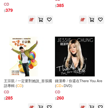
廈門大學出版社(173)
CD
385
$
379
人民教育出版社(29)
$
遠流(172)
全國注冊會計師考試命題研究中心
(29)
harmonia mundi(167)
張恆國(29)
高志斌(29)
江西教育出版社(167)
Jarvis(28)
MAX-A(28)
麥浩斯(162)
Orfeo(159)
啟政公務員錄用考試命題研究中心
(28)
悅文社(159)
王宗凱 / 一定要對她說_首張國
鍾潔希 / 你還在There You Are
幼福製作部(28)
歐亞美等(28)
語專輯 (
CD
)
(
CD+
DVD)
Houghton Mifflin College Div(158)
CD
CD
285
260
$
$
王琪(28)
筆記項目組(28)
復旦大學出版社(157)