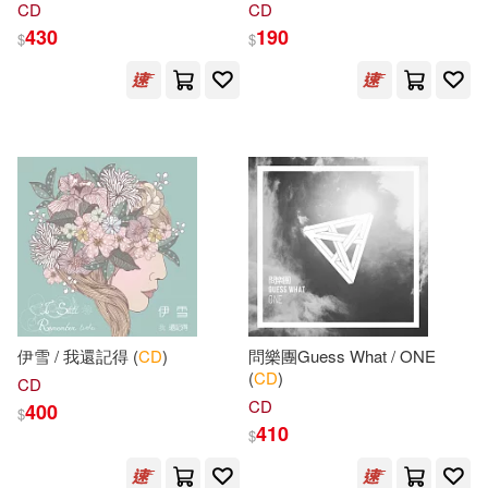
Holt Rinehart & Winston(34)
CD
CD
吉林美術出版社(229)
430
190
$
$
Julia Donaldson(34)
中國石化出版社(225)
MAXING(34)
Richards(34)
Love Da Music Taiwan(222)
Steven J./ Bliss(34)
中國林業出版社(222)
Tomlinson(34)
VIP(34)
Alfred Music(217)
張連生（主編）(34)
伊雪 / 我還記得 (
CD
)
問樂團Guess What / ONE
武漢大學出版社(216)
(
CD
)
CD
ｶﾜｲｲ子2人(34)
Bitterlin(33)
CD
400
$
幼福(213)
PRESTIGE(210)
410
$
Case CD(33)
Evelina(33)