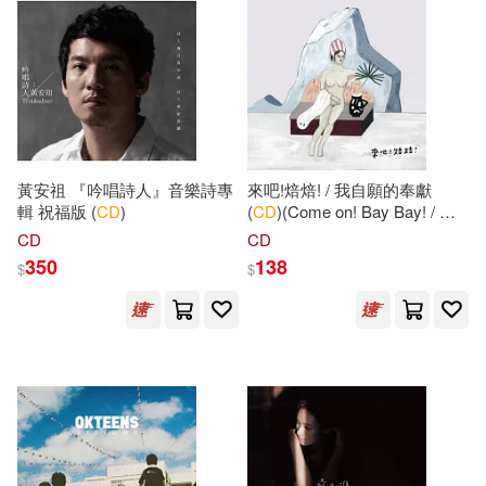
中共黨史出版社(122)
吉松由美(23)
中國政法大學出版社(122)
國際語言中心委員會(23)
好有感覺音樂(121)
甘登岱(23)
蔣勳(23)
黃安祖 『吟唱詩人』音樂詩專
來吧!焙焙! / 我自願的奉獻
外文出版社(120)
輯 祝福版 (
CD
)
(
CD
)(Come on! Bay Bay! / My
行政院環境保護署環境保護人員訓
Volitional Devotion)
CD
CD
練所(23)
350
138
華東理工大學出版社(120)
$
$
Christian/ Lewis-Jones(22)
天津大學出版社(118)
Gunter/ Holzmann(22)
賽斯文化(118)
Hal Leonard Publishing Corporatio
n (CRT)(22)
金牌大風(117)
環境部(116)