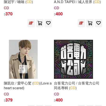
現在可購買商品(27623)
陳冠宇 / 喃喃 (
CD
)
A.N.D TAIPEI / 城人世界 (
CD
)
MTEX(756)
CD
CD
中公教育醫療衛生系統考試研究院
370
價格
400
$
$
(90)
-
陝西人民教育出版社(746)
範圍
李朝東(90)
Michael(83)
TMEplus(712)
Collective(82)
劉毅(82)
bookland(709)
毛文鳳(80)
HA(79)
中國建築工業出版社(703)
許添盛(79)
David(78)
中國電力出版社(677)
陳凱欣 / 愛甲心驚 (
CD
)(Love a
台客電力公司 / 台客電力公司
新北市政府教育局(78)
heart scared)
同名專輯 (
CD
)
中國鐵道出版社(650)
CD
CD
杜志建（主編）(77)
379
400
$
$
Deutsche Grammophon(614)