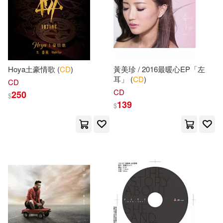
Lifeway Kids(32)
Ph.D.(32)
中國建材工業出版社(192)
Pimsleur(32)
湖南美術出版社(191)
Hoya土豪情歌 (
CD
)
黃美珍 / 2016最暖心EP「左
Susan (NRT)(32)
耳」 (
CD
)
CD
Memories(189)
CD
250
$
139
《講透教材》編寫組主編(32)
$
大碩教育(187)
噠噠貓(32)
Hanssler(186)
外研社兒童發展中心編(32)
中國經濟出版社(186)
洪啟嵩(32)
Kalman(31)
西安交通大學出版社(186)