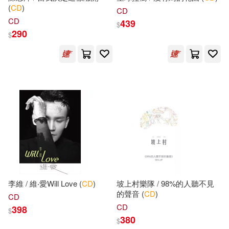
(
CD
)
CD
麥書編輯部(52)
歐亞美(51)
CD
439
$
人民交通出版社(346)
290
$
Aebersold(50)
DUKE(50)
上海外語教育出版社(338)
虎井シグマ(50)
Reiss(49)
中國紡織出版社(335)
甘薇(47)
王後雄(46)
中國水利水電出版社(333)
グラフィス(45)
人民日報出版社(326)
本書編委會編(44)
風潮音樂(325)
李維 / 維‧愛Will Love (
CD
)
坡上村樂隊 / 98%的人聽不見
的聲音 (
CD
)
CD
《意林·作文素材》編輯部(42)
CD
398
$
經濟科學出版社(316)
380
$