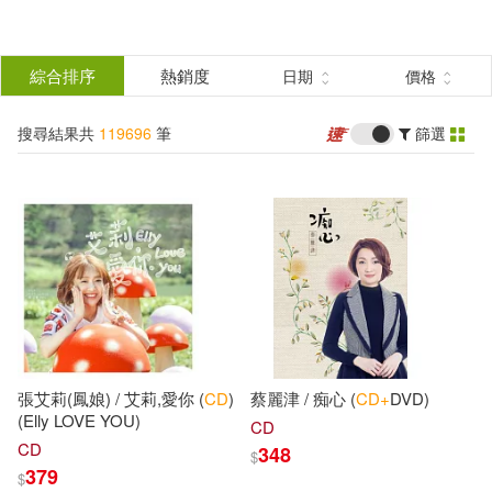
搜
尋
分類
綜合排序
熱銷度
日期
價格
(單選)
結
搜尋結果共
119696
筆
篩選
所有商品(119696)
果
圖書(69097)
影音(31093)
篩
選
雜誌(2207)
美妝(432)
展開
作者
(可複選)
服飾(626)
家居生活(1138)
張艾莉(鳳娘) / 艾莉,愛你 (
CD
)
蔡麗津 / 痴心 (
CD+
DVD)
美食(755)
3C(542)
中公教育教師招聘考試研究院(778)
(Elly LOVE YOU)
CD
CD
348
$
379
$
家電(317)
保健(1623)
薛金星(698)