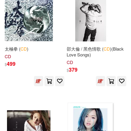
A&T(26)
Brown(26)
麥書(147)
龍門書局(147)
Cynthia(26)
Dick (NRT)(26)
中國勞動社會保障出版社(146)
Joyce (NRT)(26)
Dynamic(145)
太極拳 (
CD
)
邵大倫 / 黑色情歌 (
CD
)(Black
MCOO動漫(26)
Love Songs)
CD
法律出版社(144)
CD
499
$
379
$
Pimsleur (COR)(26)
湖南師範大學出版社(144)
薛金星（主編）(26)
親子天下(144)
鄭樹棠(26)
飛樂鳥(26)
北京航空航天大學出版社(143)
Bill(25)
Daniel(25)