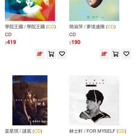
懶懶(37)
Jeff(36)
上海音樂出版社(249)
學院王國 / 學院王國 (
CD
)
簡淑萍 / 夢境邊陲 (
CD
)
Rob Waring(36)
遼寧美術出版社(249)
CD
CD
419
190
全國經濟專業技術資格考試專家指
$
$
導組編著(36)
人民音樂出版社(243)
朱慶芳(36)
AZNPRIDE(35)
Music & Arts(242)
Caroline(35)
上海交通大學出版社(240)
Herbert/ Stranks(35)
Hill(35)
中國礦業大學出版社(239)
LEO(35)
Roberts(35)
上海人民美術出版社(236)
棠星琪 / 謎底 (
CD
)
林士軒 / FOR MYSELF (
CD
)