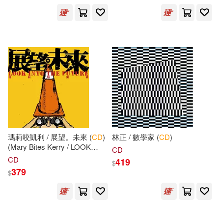
設計文具(1150)
本書編寫組(480)
展開
無印良品(66)
日用清潔(406)
素人ﾎｲﾎｲZ(439)
出版社
(可複選)
休閒生活(267)
Not Available (NA)(246)
Ingram(5875)
婦幼生活(242)
ホットエンターテイメント(246)
SONY MUSIC(5220)
瑪莉咬凱利 / 展望。未來 (
CD
)
林正 / 數學家 (
CD
)
餐廚生活(312)
電子票證(7)
中公教育教師資格考試研究院(237)
(Mary Bites Kerry / LOOK
CD
INTO THE FUTURE)
Universal(3565)
展開
CD
419
$
379
$
鞋包配件(4067)
票券(9)
李永新（主編）(188)
warner music(1954)
配送方式
(可複選)
寵物生活(403)
玲廊滿藝(60)
王后雄(183)
Milkyway(181)
科學出版社(1772)