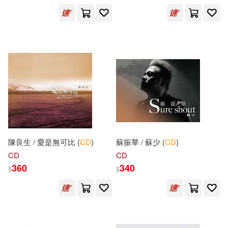
Robert(24)
Ron(24)
三民(127)
王濤（主編）(24)
合肥工業大學出版社(125)
程連昌（主編）(24)
極光(125)
筆記項目組組編(24)
吉林人民出版社(124)
HOLLY(23)
Profil(123)
陳良生 / 愛是無可比 (
CD
)
蘇振華 / 蘇少 (
CD
)
CD
CD
Scholastic UK(23)
Welcome Music(123)
360
340
$
$
William(23)
楓書坊(123)
《優+精卷》編寫組(23)