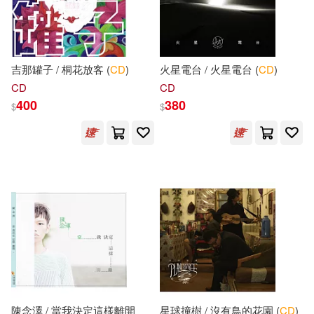
北京理工大學出版社(381)
「天路公考」專家團隊編(55)
冶金工業出版社(376)
吉那罐子 / 桐花放客 (
CD
)
火星電台 / 火星電台 (
CD
)
劉增利（主編）(55)
CD
CD
北京師範大學出版社(369)
400
380
$
$
劉增利(54)
可澄音樂(367)
李家友（主編）(54)
人民衛生出版社(363)
Cd Sheet Music (EDT)(53)
浙江大學出版社(353)
山香教師招聘考試命題研究中心主
編(53)
ECM(352)
FULLSAIL(52)
張洪濤(52)
湖北美術出版社(347)
陳念澤 / 當我決定這樣離開
星球撞樹 / 沒有鳥的花園 (
CD
)