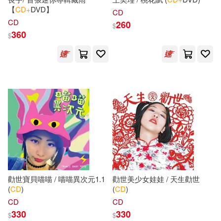
【
CD+
DVD】
曾仕強(25)
CD
西北工業大學出版社(136)
CD
260
$
360
$
華文基礎教育研究院(25)
南京師範大學出版社(135)
高銀河(25)
ﾏｰｷｭﾘｰ(25)
MELODIYA(132)
Diane Pinkley(24)
Neo Media(131)
Hughes(24)
Inc. (COR)(24)
中國標準出版社(130)
J. D./ Ericksen(24)
東南大學出版社(130)
勸世寶貝喵喵 / 喵喵異次元1.1
勸世美少女娃娃 / 天生勸世
(
CD
)
(
CD
)
James(24)
Robb(24)
CD
CD
中國法制出版社(128)
330
330
$
$