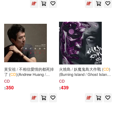
漂亮家居編輯部(77)
博樂伯樂(608)
張迅（主編）(75)
Membran(605)
華文基礎教育研究院（主編）(75)
外語教學與研究出版社(601)
賴世雄(74)
Puchta(72)
吉林出版集團有限責任公司(590)
黃安祖 / 不相信愛情的都死掉
火燒島 / 妖魔鬼島大作戰 (
CD
)
劉富華(68)
了 (
CD
)(Andrew Huang /
(Burning Island / Ghost Island
アシェット・コレクションズ・ジ
Those Who Don’t Believe in
at War)
ャパン(575)
CD
CD
Love Have All Died)
350
439
Studio Mouse Editorial(65)
$
$
清涼音文化(573)
楊文彬（主編）(65)
人民教育出版社(532)