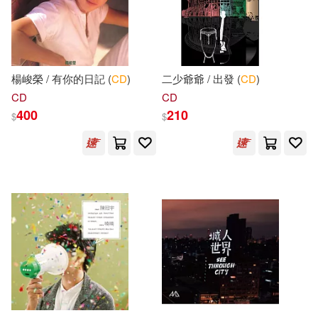
フレッシュ・ゴードン(132)
本週上市新品(75)
清華大學出版社(1136)
李永新(129)
SECRET MUSIC(1081)
電子書
楊峻榮 / 有你的日記 (
CD
)
二少爺爺 / 出發 (
CD
)
(可複選)
中華未來學校教育學會師資群(128)
CD
CD
Linfair Records Limited(875)
400
210
$
$
適合手機平板閱讀(599)
素人ホイホイZ(123)
電子工業出版社(867)
適合平板閱讀(4213)
CD(114)
崔鍾雷(113)
ZERO ONE STYLE.inc(836)
免費電子書(40)
本書編寫組編(102)
張泉(99)
中國人民大學出版社(820)
素人onlyﾌﾟﾗﾑ(99)
素人(95)
其他
(可複選)
映象國際多媒體(796)
馬德高(94)