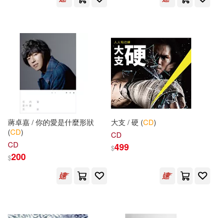
若草カヲル(28)
里昂(28)
西南交通大學出版社(156)
飛樂鳥工作室(28)
教育部(155)
Ana C.(27)
Herbert(27)
上海教育出版社(154)
Larson(27)
Rylant(27)
武漢理工大學出版社(152)
蔣卓嘉 / 你的愛是什麼形狀
大支 / 硬 (
CD
)
チェリーズ(27)
(
CD
)
CD
Brilliance Audio(151)
CD
499
$
200
$
トップマーシャル(27)
世一(148)
李永新主編(27)
荊霄鵬(27)
中國農業出版社(147)