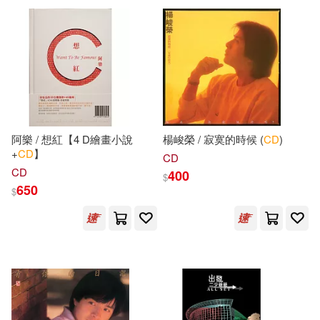
可超商取貨(104843)
故宮精品(1)
電子書(4813)
ケイ・エム・プロデュース(181)
愛貝克思(1661)
可海外宅配(104025)
PRESTIGE DIGITAL BOOK SERIE
有聲書(63)
S(172)
化學工業出版社(1658)
可港澳店取(96425)
プレステージ出版（写真集）(169)
人民郵電出版社(1644)
阿樂 / 想紅【4 D繪畫小說
楊峻榮 / 寂寞的時候 (
CD
)
可新加坡店取(88053)
+
CD
】
MACプラス(164)
CD
世界圖書出版公司北京公司(1586)
CD
400
$
可菲律賓店取(100170)
650
$
素人onlyプラム(163)
機械工業出版社(1512)
本書編委會(150)
上市日期
(可複選)
高等教育出版社(1507)
人民教育出版社教學資源編輯室(14
6)
一個月內上市新品(387)
Warner Classics(1200)