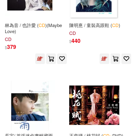
經濟管理出版社(143)
David Cotton(25)
西南財經大學出版社(142)
林為音 / 也許愛 (
CD
)(Maybe
陳明憙 / 童裝高跟鞋 (
CD
)
Love)
David Falvey(25)
CD
安徽美術出版社(141)
CD
440
$
379
$
Kingdoll出版(25)
搖籃(141)
寂天(140)
Simon Kent(25)
華泰文化(140)
中公教育教師資格考試研究院編著
(25)
西南師範大學出版社(140)
余浪(25)
江西美術出版社(139)
國家電網公司人力資源部編(25)
大新書局(137)
長宇/ 首張迷你專輯藏雨
王奕瑾 / 桃花賦 (
CD+
DVD)