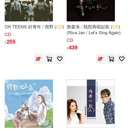
Jeff/ Gerngross(22)
相信音樂(114)
碁峰(114)
Mario Herrera(22)
OK TEENS 好青年 / 視野 (
CD
)
詹森淮 / 我想再唱起歌 (
CD
)
知識產權出版社(113)
(Riva Jan / Let’s Sing Again)
CD
CD
255
Thomas(22)
$
439
石油工業出版社(113)
$
上海書畫出版社 編(22)
遼寧科學技術出版社(113)
劉強(22)
吳永進(22)
山田社(112)
孔祥濤（主編）(22)
W H Freeman & Co(111)
張明文(22)
崧燁文化(111)
曹緯浚（主編）(22)