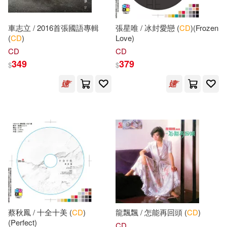
任琪(31)
Bobbie(30)
中國中醫藥出版社(183)
車志立 / 2016首張國語專輯
張星唯 / 冰封愛戀 (
CD
)(Frozen
Johnson(30)
(
CD
)
Love)
人民出版社(181)
CD
CD
349
379
Laural (NRT)(30)
$
$
教育科學出版社(181)
中華未來學校教育學會(30)
社會科學文獻出版社(180)
極楽(30)
Helen(29)
教育部國民及學前教育署(179)
mignet(29)
開明出版社(176)
「天路公考」專家團隊(29)
中南大學出版社(173)
蔡秋鳳 / 十全十美 (
CD
)
龍飄飄 / 怎能再回頭 (
CD
)
中公教育特崗教師招聘考試研究院
(Perfect)
(29)
CD