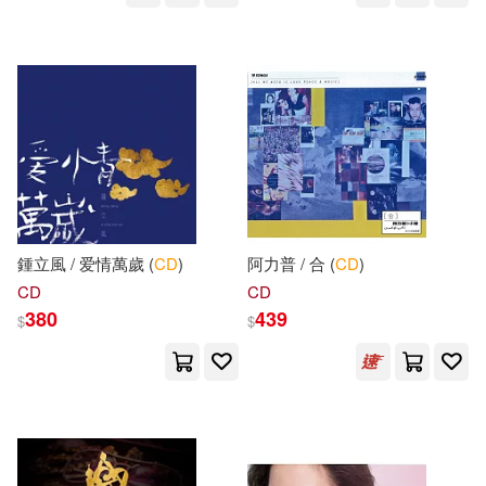
立信會計出版社(209)
LIBERAL ARTS(33)
陝西師範大學出版社(208)
Marieb(33)
Paul(33)
重慶大學出版社(205)
中公教育福建教師招聘考試研究院
(33)
五南(202)
宏章教育公務員考試研究院(33)
鍾立風 / 爱情萬歲 (
CD
)
阿力普 / 合 (
CD
)
中國輕工業出版社(199)
CD
CD
曲一線(33)
380
439
$
$
Cengage Learning(195)
科學少年編輯部(33)
商務印書館(193)
華圖教育編著(33)
Milkyway(192)