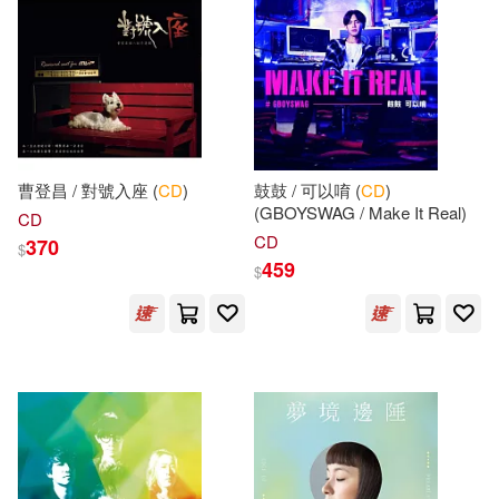
Eloquence(280)
Molinsky(39)
大連理工大學出版社(274)
中公教育教師招聘考試研究院編(3
9)
音樂之橋(267)
教育部(39)
潘曉燕(38)
曹登昌 / 對號入座 (
CD
)
鼓鼓 / 可以唷 (
CD
)
(GBOYSWAG / Make It Real)
哈爾濱工業大學出版社(258)
CD
CD
370
$
郭姮妟(38)
DEEP’S(37)
459
$
中國財政經濟出版社(255)
Moore(37)
Nixon(37)
Telarc International(254)
ビッグモーカル(37)
PAD(251)
山香教師招聘考試命題研究中心(3
7)
中國醫藥科技出版社(251)