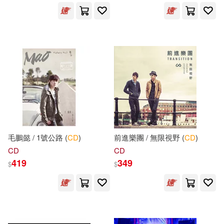
劉燦樑(42)
嚴軍(42)
南京大學出版社(298)
幼福編輯部(42)
Jamey(41)
華中科技大學出版社(297)
桃太郎映像出版(41)
華東師範大學出版社(289)
荊成義(41)
華圖教育(41)
北京語言大學出版社(286)
M.D.(40)
デアゴスティーニ・ジャパン(281)
毛鵬懿 / 1號公路 (
CD
)
前進樂團 / 無限視野 (
CD
)
CD
CD
プレステージ出版(写真集)(40)
419
349
$
$
中國青年出版社(281)
湯素蘭(40)
C&d(39)
國防工業出版社(281)
Designs(39)
Gary(39)