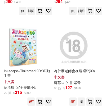
280
294
$
$
400
$
$
420
紙
試閱
紙
試閱
保健(526)
設計文具(2311)
Milkyway(124)
展開
無印良品(8)
星巴克(4)
（英）劉易斯·卡羅爾(110)
出版社
(可複選)
日用清潔(422)
仲村佳樹(107)
機械工業出版社(1524)
休閒生活(415)
（蘇）比安基(102)
清華大學出版社(1220)
婦幼生活(2132)
S-cute(98)
張惠雄(97)
Inkscape+Tinkercad 2D/3D動
為什麼老師會在這裡!?(09)
手畫
電子工業出版社(1179)
展開
中文書
中文書
蘇
募ロウ
泪紫音
餐廚生活(602)
（法）聖埃克蘇佩里(95)
127
蘇
清得
宏全美編小組
85 折
$
$
150
科學出版社(1153)
315
79 折
$
$
399
配送方式
(可複選)
電子票證(214)
李俊穎(90)
電
人民郵電出版社(1112)