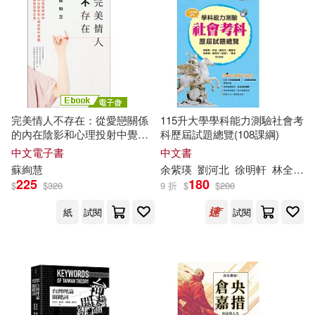
（蘇）奧斯特洛夫斯基(75)
本週上市新品(131)
交通部運輸研究所(389)
上海上影大耳朵圖圖影視傳媒有限
公司(70)
中信出版社(377)
電子書
(可複選)
曾仕強(69)
世一編輯部(68)
中國建築工業出版社(367)
完美情人不存在：從愛戀關係
115升大學學科能力測驗社會考
適合手機平板閱讀(3266)
的內在陰影和心理投射中覺
科歷屆試題總覽(108課綱)
龔勛(68)
林語堂(65)
醒，破除愛情幻覺 (電子書)
中文電子書
中文書
中國電力出版社(363)
適合平板閱讀(2652)
蘇
絢慧
余紫瑛
劉河北
徐明軒
林全
簡
Highlights(63)
225
180
$
$
320
9 折
$
$
200
青文(361)
免費電子書(87)
紙
試閱
試閱
幼福編輯部(62)
木蘇里(62)
北京大學出版社(337)
蘇民峰(62)
樋口橘(58)
其他
(可複選)
Universal(334)
蘇靜初(53)
（蘇）列寧(53)