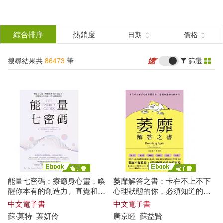
搜
尋
分類
綜合排序
熱銷度
日期
價格
(單選)
結
搜尋結果共
86473
筆
篩選
所有商品(86473)
果
圖書(54358)
影音(2802)
篩
選
雜誌(3055)
售票網(1)
展開
作者
(可複選)
美妝(1082)
服飾(458)
能量七密碼：療癒身心靈，喚
萎靡解答之書：卡在不上不下
家居生活(2853)
美食(819)
（蘇）高爾基(177)
醒你本有的創造力、直覺和內
心理狀態的你，必須知道的六
在力量【附24張圖例】 (電子
個解方 (電子書)
中文電子書
中文電子書
書)
蘇
‧莫特
葉妍伶
唐京睦
蘇
益賢
3C(2247)
家電(2721)
蘇青和(173)
崔鍾雷(157)