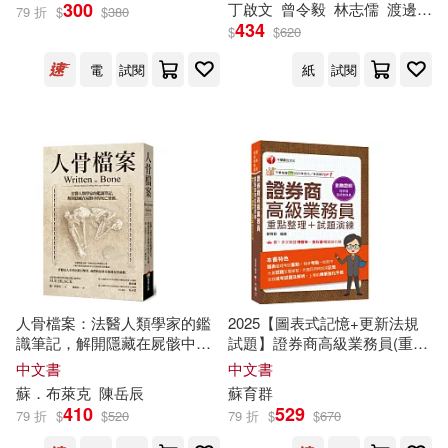
蘇芷(18)
蘇青和等(18)
300
丁啟文
曾令毅
林志儒
渡邊將人
79 折
$
$
380
財經錢線文化有限公司(107)
434
$
$
620
賀雄飛(18)
鄭苑鳳(18)
電
試閱
紙
試閱
音樂之橋(107)
三民(106)
陳其華(18)
h.m.p(17)
大連理工大學出版社(105)
人力資源社會保障部專業技術人員
管理司(17)
江西美術出版社(105)
劉益宏(17)
浙江少年兒童出版社(105)
北京小紅花圖書工作室(17)
人骨檔案：法醫人類學家的鑑
2025【圖表式記憶+更新法規
上海三聯書店(104)
識筆記，解開隱藏在屍骸中的
試題】證券商高級業務員(重點
小牛頓科學教育有限公司編輯團隊
死亡密碼
整理+試題演練)(證券商高級業
中文書
中文書
(17)
務員)
吉林攝影出版社(104)
蘇
．布萊克
陳岳辰
蘇
育群
410
529
79 折
$
$
520
79 折
$
$
670
小紅花圖書工作室(17)