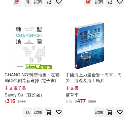
吉林科學技術出版社(104)
電
試閱
試閱
愛德少兒(17)
李毓佩(17)
晨星(104)
普天出版社(104)
林良泰(17)
楊楊(17)
河海大學出版社(104)
榮欽科技(17)
砂糖いちご(17)
汕頭大學出版社(103)
蘇彥彰(17)
蘇碩斌(17)
鳳凰出版社(103)
CHANGING!轉型地圖：在變
中國海上力量全覽：海軍、海
動時代創造新選擇 (電子書)
警、海巡及海上民兵
鄭樹棠(17)
中文電子書
中文書
作家出版社(102)
Sandy Su（
蘇
盈如）
蘇
育平
阿道斯．赫胥黎(17)
316
477
$
$
400
9 折
$
$
530
中國礦業大學出版社(101)
紙
試閱
試閱
飴野まる(17)
馮夢龍(17)
接力出版社(100)