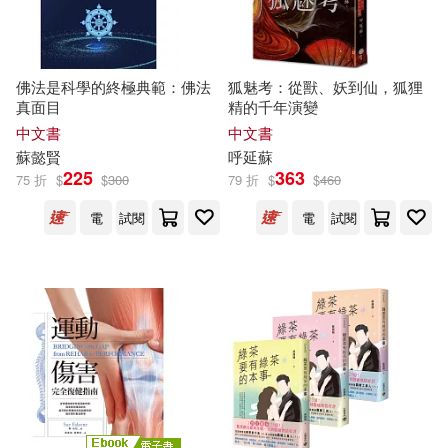
江西教育出版社(159)
人類文化編輯部(27)
中國社會科學出版社(158)
佛法是科學的終極典範：佛法
狐魅考：從獸、妖到仙，狐狸
真面目
精的千年演變
升國中教研會(27)
賽雷(27)
武漢大學出版社(158)
中文書
中文書
蘇
懿賢
呼延
蘇
龔勛（主編）(27)
225
363
75 折
$
$
300
79 折
$
$
460
西南交通大學出版社(158)
電
試閱
電
試閱
（蘇）尼古拉·奧斯特洛夫斯基(27)
中國人口出版社(157)
(蘇)比安基(26)
江蘇鳳凰文藝出版社(157)
QuinRose(26)
夜神里奈(26)
聯經出版公司(155)
安．居特曼(26)
譯林出版社(153)