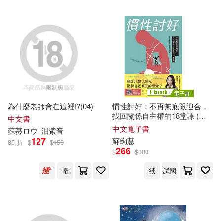
（蘇）尼·奧斯特洛夫斯基(23)
北京工業大學出版社(127)
中國地圖出版社(22)
博碩(126)
孫易新(22)
葉舟(22)
湖南少年兒童出版社(125)
（法）安東尼·德·聖埃克蘇佩里(22)
為什麼老師會在這裡!?(04)
慣性討好：不再無底限迎合，
天津人民出版社(122)
找回關係自主權的18堂課 (電
中文書
子書)
中文電子書
蘇
募ロウ
泪紫音
MAXING(21)
何秋光(21)
127
蘇
絢慧
85 折
$
$
150
上海譯文出版社(121)
266
$
$
380
信實(21)
冰樹一世(21)
電
紙
試閱
中國科學技術出版社(121)
墨リンダ(21)
本社(21)
北京師範大學出版社(121)