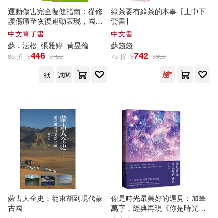
運動傷害完全復健指南：從修
綠茶要有綠茶的本事【上中下
數學資優班教研會(26)
護傷痛至恢復運動表現，國家
套書】
重慶出版社(153)
級防護員提供最完善的照護技
中文電子書
中文書
術與訓練系統，讓你順利重返
樹智子(26)
稚子文化(26)
蘇
．法松
張雅婷
黃昱倫
蘇
錢錢
賽場 (電子書)
長江文藝出版社(152)
446
742
85 折
$
$
750
75 折
$
$
990
蔣敏玲(26)
蘇振維(26)
紙
試閱
知識產權出版社(151)
（蘇）B.A.蘇霍姆林斯基(26)
幼福(149)
小熊出版(148)
佐野愛莉(25)
吳東凌(25)
法律出版社(147)
本社編(25)
林珂如(25)
現代出版社(147)
王晉元(25)
龍樹菩薩(25)
蒙古人全史：從東胡到現代蒙
你是時光最美好的遇見：加筆
中國商業出版社(146)
古國
萬字，經典再現《你是時光最
浪漫的解藥》的念念與不忘