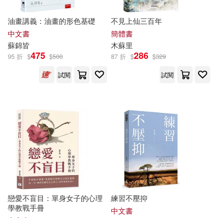
（蘇）米·伊林(43)
油畫講義：油畫的形色基礎
不見上仙三百年
吉林美術出版社(268)
中文書
簡體書
グローバルメディアエンタテイン
蘇
錦皆
木
蘇
里
メント(42)
475
286
商周出版(261)
遠流(253)
95 折
$
$
500
87 折
$
$
329
劉清松(42)
試閱
試閱
世一(243)
目川文化編輯小組(42)
中國人民大學出版社(242)
傅怡釧(41)
廖慶堂(41)
江蘇人民出版社(241)
本書編委會(40)
蘇文源(40)
中國水利水電出版社(233)
江蘇省高級人民法院(39)
戀愛不盲目：單身女子的心理
練習不壓抑
中國華僑出版社(231)
學教戰手冊
中文書