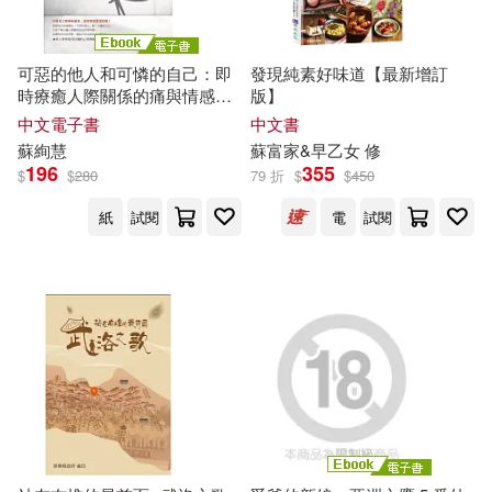
江西高校出版社(116)
齊藤洋(20)
水星外文雜誌(115)
可惡的他人和可憐的自己：即
發現純素好味道【最新增訂
時療癒人際關係的痛與情感內
版】
（法）聖·埃克蘇佩里(20)
傷 (電子書)
中文電子書
中文書
Linfair Records Limited(114)
蘇
絢慧
蘇
富家&早乙女 修
196
355
$
$
280
79 折
$
$
450
李傑（主編）(19)
王水照(19)
江蘇文藝出版社(114)
紙
試閱
電
試閱
蘇峰珍(19)
蘇清得(19)
中國物資出版社(112)
蘇纓(19)
鎌池和馬(19)
北京科學技術出版社(112)
（蘇）馬克西姆·高爾基(19)
北京郵電大學出版社(112)
《蘇州全書》編纂出版委員會(18)
台灣東販(112)