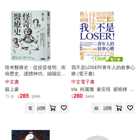
愛拼益智產品教育研發組編(32)
中國計量出版社(192)
李政達(32)
蔡金吉(32)
古吳軒出版社(192)
蘇易(32)
蘇朝暉(32)
華東師範大學出版社(192)
謝佳紘(32)
蘇紹連(31)
怪奇醫療史：從疫苗發明、疾
我不是LOSER!青年人的敘事心
中國經濟出版社(190)
病歷史、護體神功、縮陽症、
療 (電子書)
按摩槍等，解開最不可思議的
中文書
中文電子書
(法)聖埃克蘇佩里(30)
醫學古今事
蘇
上豪
Iris
柯麗珊
秦安琪
翟曉輝
蘇
亦
中華書局(187)
285
280
75 折
$
$
380
$
$
400
COZY城倉(30)
電
試閱
紙
試閱
新世界出版社(187)
Spider Lily(30)
四季童子(30)
三采(186)
五南(184)