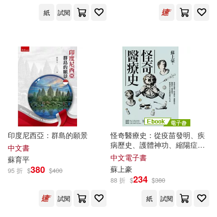
華夏出版社(210)
紙
試閱
（美）H.P.洛夫克拉夫特(35)
華中科技大學出版社(209)
藍川沙季(34)
蘇昭銘(34)
東方出版社(208)
馬德高（主編）(34)
哈爾濱出版社(206)
馬翠蘿(34)
（明）馮夢龍(34)
中國農業出版社(204)
印度尼西亞：群島的願景
怪奇醫療史：從疫苗發明、疾
劉明鑫(33)
晏秋風(33)
病歷史、護體神功、縮陽症、
中文書
人民交通出版社(203)
按摩槍等，解開最不可思議的
中文電子書
蘇
育平
醫學古今事 (電子書)
380
蘇
上豪
95 折
$
$
400
陳明宗(33)
234
88 折
$
$
380
SECRET MUSIC(200)
試閱
紙
試閱
LiveABC編輯群(32)
千華駐科技(197)