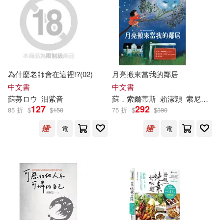
楊力(21)
潘英麗(21)
江蘇美術出版社(121)
美國孩之寶公司(21)
青島出版社(121)
蘇枕書(21)
蘇童(21)
ブティック社(120)
為什麼老師會在這裡!?(02)
月亮搬來當我的鄰居
中文書
中文書
蘇軾(21)
馬艷玲（主編）(21)
蘇
募ロウ
泪紫音
蘇
．索爾蒂斯
賴潔穎
索尼亞．桑切斯(Sonia Sanchez)
陝西師範大學出版社(119)
127
292
85 折
$
$
150
75 折
$
$
390
馮微焱(21)
電
電
北京出版社(118)
世一文化編輯群(20)
張語(20)
湖南文藝出版社(118)
星雲大師(20)
李延祜(20)
人民衛生出版社(116)
林久美子(20)
笑江南(20)