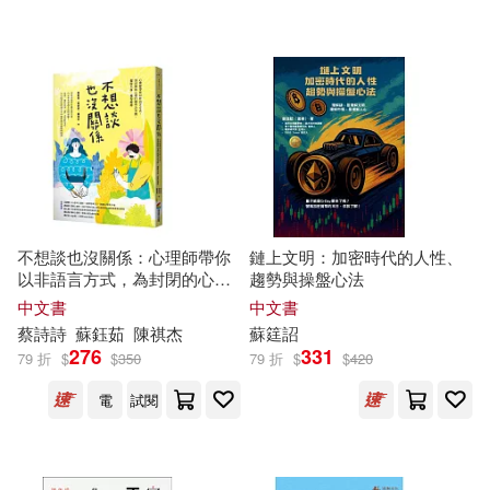
可超商取貨(64310)
鞋包配件(2371)
票券(37)
美國迪士尼公司(86)
東立(708)
可海外宅配(62006)
寵物生活(442)
（蘇）維·比安基(83)
化學工業出版社(681)
可港澳店取(59992)
玲廊滿藝(181)
故宮精品(3)
崔鍾雷（主編）(82)
長鴻出版社(517)
可新加坡店取(59428)
電子書閱讀器(3)
朱嘉雯(81)
冬原パトラ(80)
不想談也沒關係：心理師帶你
鏈上文明：加密時代的人性、
外語教學與研究出版社(468)
以非語言方式，為封閉的心靈
趨勢與操盤心法
可菲律賓店取(60171)
打開些許空間，擺脫失落，獲
電子書(5920)
有聲書(486)
蘇昭旭(79)
根華編輯部(78)
中文書
中文書
得療癒
時報出版(468)
慕客館(443)
蔡詩詩
蘇
鈺茹
陳祺杰
蘇
筳詔
276
331
79 折
$
$
350
79 折
$
$
420
愛拼益智產品教育研發組(75)
上市日期
(可複選)
社會科學文獻出版社(407)
電
試閱
蘇絢慧(75)
一個月內上市新品(633)
高等教育出版社(395)