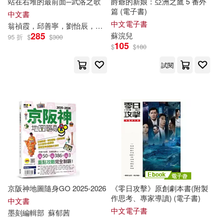
站在右堆的最前面─武洛之歌
爵爺的新娘：亞洲之鷹 5 番外
篇 (電子書)
ホットエンターテイメント(18)
中文書
西安交通大學出版社(111)
中文電子書
翁禎霞，邱善寧，劉怡辰，李煥源，邱薇樺，張曼玲，陳翊溎，邱怡蓉，
285
蘇
浣兒
95 折
$
$
300
上海美術電影制片廠(18)
105
$
$
180
Warner Classics(110)
試閱
乃木坂太郎(18)
吳燦銘(18)
北京聯合出版公司(110)
日本寶庫社(18)
晨風童書(18)
教育科學出版社(108)
曾棗莊(18)
本書編委會編(18)
書林出版有限公司(108)
王照(18)
甘詰留太(18)
石油工業出版社(107)
京阪神地圖隨身GO 2025-2026
《零日攻擊》原創劇本書(附製
蔣曄(18)
蘇聖雄(18)
作思考、專家導讀) (電子書)
碁峰(107)
中文書
中文電子書
墨刻編輯部
蘇
郁茜