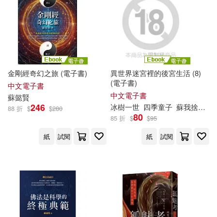
稚野鳥子(30)
金田陽介(30)
尖端(184)
PAD(174)
海豚傳媒(29)
蘇上豪(29)
天下文化(174)
悅文社(174)
馬叔禮(29)
金剛經奇幻之旅 (電子書)
異世界迷宮裡的後宮生活 (8)
國防工業出版社(168)
(電子書)
中文電子書
（英）蘇·阿倫戈(29)
中文電子書
蘇
懿賢
經濟科學出版社(165)
246
冰樹一世
四季童子
蘇
我捨恥
夏
88 折
$
$
280
80
85 折
$
$
95
三雲岳斗(28)
前程編輯部(28)
東南大學出版社(164)
紙
試閱
紙
試閱
崔鐘雷(28)
愛播聽書FM(163)
童趣出版有限公司(28)
湖北少年兒童出版社(160)
蘇我捨恥(28)