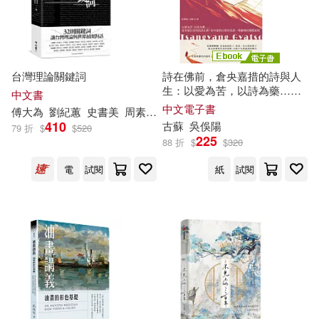
現在可購買商品(30616)
崧燁文化(320)
東雨文化編輯部(49)
作者/演唱/譯/編/繪(9)
南京大學出版社(319)
台灣理論關鍵詞
詩在佛前，倉央嘉措的詩與人
船津一輝(47)
村田真優(46)
價格
-
生：以愛為苦，以詩為藥……
中文書
北京理工大學出版社(304)
範圍
從布達拉宮到流浪山野，倉央
中文電子書
傅大為
劉紀蕙
史書美
周素卿
夏曼‧藍波安
孫松榮
廖勇超
廖
嘉措以情詩見證一場靈魂的覺
石地(46)
陳鈞彥(46)
410
古
蘇
吳俁陽
79 折
$
$
520
醒旅程 (電子書)
225
浙江大學出版社(302)
88 折
$
$
320
FunHouse師資團隊(45)
電
試閱
紙
試閱
人民出版社(289)
廣嶋玲子(45)
福原蓮士(44)
商務印書館(281)
蘇善(44)
聖嚴法師(43)
中國鐵道出版社(280)
衛紀淮(43)
中國紡織出版社(268)