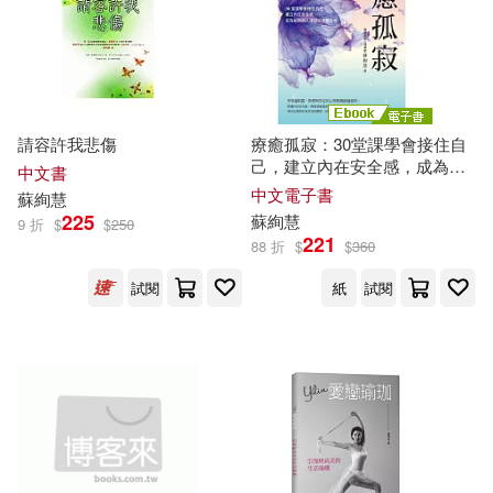
蘇州博物館(16)
蘇挽心(16)
天下雜誌(95)
元照出版(94)
蘇益賢(16)
陳傑(16)
布克文化(94)
清涼音文化(94)
陳根(16)
請容許我悲傷
療癒孤寂：30堂課學會接住自
廈門大學出版社(93)
己，建立內在安全感，成為能
中文書
與他人連結的完整自我 (電子
中文電子書
蘇
絢慧
（奧）涅斯特林格(16)
書)
225
蘇
絢慧
9 折
$
$
250
文匯出版社(93)
東雨文化(92)
221
88 折
$
$
360
（法）安托萬·德·聖-埃克蘇佩里(16)
試閱
紙
試閱
中國財政經濟出版社(91)
（英）簡·奧斯汀(16)
四川少年兒童出版社(91)
（英）莎士比亞(16)
HA(15)
中國輕工業出版社(90)
アテナ映像電子書籍写真集(15)