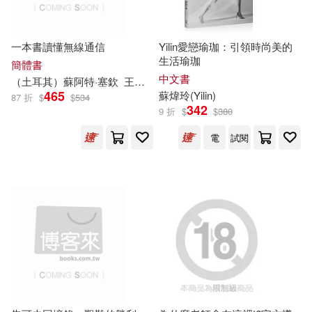
民主與建設出版社(90)
佐佐木柚奈(15)
劉曉歌(15)
采實文化(90)
一本書讀懂無線通信
Yilin愛戀瑜珈：引領時尚美的
生活瑜珈
簡體書
南野海風(15)
弥勒皇佛(15)
中文書
（土耳其）
蘇
阿特·塞欽
王慧明
光明日報出版社(89)
465
蘇
煒玲(Yilin)
87 折
$
$
534
342
9 折
$
$
380
戴晨志(15)
拆野拆替(15)
四川人民出版社(89)
電
試閱
曾學文(主編)(15)
文物出版社(89)
李秀英（主編）(15)
生活‧讀書‧新知三聯書店(89)
深圳華強數字動漫有限公司(15)
說頻文化(89)
編輯部(15)
胡雅茹(15)
上海科學普及出版社(88)