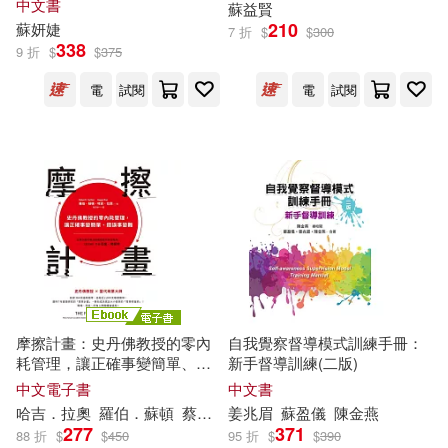
中文書
蘇
益賢
羅冠顯(39)
(蘇)高爾基(38)
210
蘇
妍婕
上海交通大學出版社(225)
7 折
$
$
300
338
9 折
$
$
375
蘇浣兒(38)
邱永芳(38)
電
試閱
電
試閱
上海人民出版社(223)
本書編寫組(37)
吉林出版集團有限責任公司(220)
本書編寫組編(37)
林受勳(37)
台灣角川(217)
解禁グラビア写真集(37)
蘇州大學出版社(216)
路易斯．卡洛爾(37)
SONY MUSIC(215)
摩擦計畫：史丹佛教授的零內
自我覺察督導模式訓練手冊：
耗管理，讓正確事變簡單、錯
新手督導訓練(二版)
（英）卡羅爾(37)
趙麗宏(36)
誤事變難 (電子書)
中文電子書
中文書
人民文學出版社(213)
哈吉．拉奧
羅伯．
蘇
頓
蔡丹婷
姜兆眉
蘇
盈儀
陳金燕
277
371
88 折
$
$
450
95 折
$
$
390
陳麗雲(36)
劉燁(35)