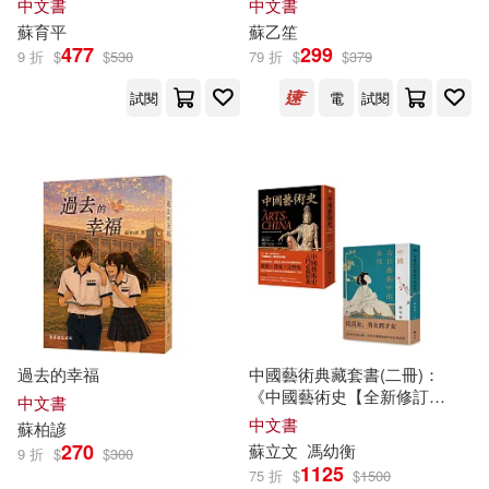
中文書
中文書
（古希臘）柏拉圖(25)
中國少年兒童出版社(144)
蘇
育平
蘇
乙笙
477
299
9 折
$
$
530
79 折
$
$
379
(英)卡羅爾(24)
日本ヴォーグ社(143)
試閱
電
試閱
sakura syoji(24)
北方婦女兒童出版社(142)
今井哲也(24)
冷成金(24)
西安電子科技大學出版社(142)
南京漫尚文化傳媒有限公司(24)
知識出版社(141)
美國美泰公司(24)
蘇廷羽(24)
經濟管理出版社(141)
過去的幸福
中國藝術典藏套書(二冊)：
《中國藝術史【全新修訂
中文書
（宋）蘇軾(24)
版】》、《中國古代藝術中的
中文書
蘇
柏諺
MTEX(139)
女性》
270
蘇
立文
馮幼衡
9 折
$
$
300
1125
(蘇)奧斯特洛夫斯基(23)
75 折
$
$
1500