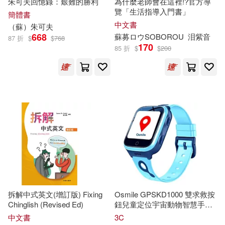
朱可夫回憶錄：艱難的勝利
為什麼老師會在這裡!?官方導
莎士比亞(15)
藤丸豆ノ介(15)
覽「生活指導入門書」
簡體書
中國地圖出版社(88)
中文書
（
蘇
）朱可夫
668
蘇
募ロウSOBOROU
泪紫音
87 折
$
$
768
蘇同炳(15)
蘇步清(15)
170
85 折
$
$
200
勞動部及職業安全衛生研究所(87)
蘇陌(15)
蘇青(15)
KADOKAWA(86)
Naxos(86)
（法）埃克蘇佩里(15)
上海外語教育出版社(86)
（法）安托萬·德·聖埃克蘇佩里(15)
上海科學技術出版社(86)
（法）讓-菲利普·阿盧-克諾德等(15)
世界圖書出版公司北京公司(86)
ZUN(14)
拆解中式英文(增訂版) Fixing
Osmile GPSKD1000 雙求救按
Chinglish (Revised Ed)
鈕兒童定位宇宙動物智慧手錶
天津科學技術出版社(86)
NK 蘇打藍
中文書
3C
《親歷者》編輯部(14)