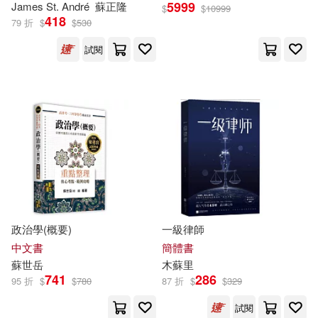
5999
James St. André
蘇
正隆
$
$
10999
國際亞洲出版社(85)
418
79 折
$
$
530
備前やすのり(14)
試閱
上海文藝出版社(84)
兎塚エイジ(14)
劉秀枝(14)
人人出版(84)
光田(83)
山口ねね(14)
上海科學技術文獻出版社(82)
張為付（主編）(14)
中國青年出版社(82)
麥田(82)
張舜淵(14)
曹永忠(14)
政治學(概要)
一級律師
中國對外翻譯出版公司(81)
中文書
簡體書
格林圖書(14)
森咲智美(14)
蘇
世岳
木
蘇
里
同心出版社(81)
741
286
95 折
$
$
780
87 折
$
$
329
王文華(14)
蔡志忠(14)
試閱