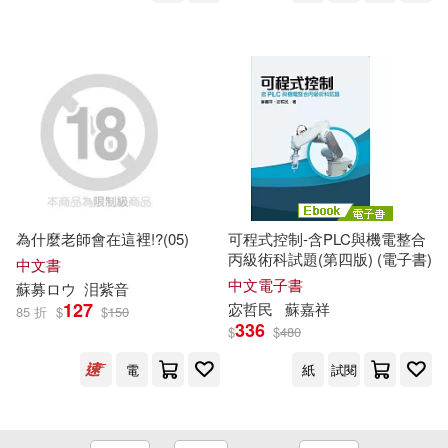
浙江人民出版社(81)
蘇成棟(14)
蘇淑芬(14)
海豚出版社(81)
蘇盈盈(14)
蘇錢錢(14)
中國中醫藥出版社(80)
趙鎮琬（主編）(14)
團結出版社(80)
韓德彥(14)
馬亞利(14)
為什麼老師會在這裡!?(05)
可程式控制-含PLC與機電整合
中國林業出版社(79)
丙級術科試題(第四版) (電子書)
中文書
黃秀鳳(14)
中文電子書
蘇
募ロウ
泪紫音
江蘇教育出版社(79)
127
宓哲民
蘇
嘉祥
85 折
$
$
150
336
$
$
480
（英）簡·奧斯丁(14)
河北少年兒童出版社(79)
電
紙
試閱
Lewis Carroll(13)
三麗鷗(13)
浙江教育出版社(79)