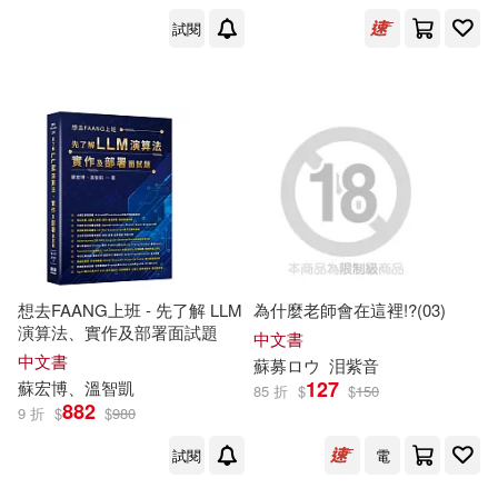
哈爾濱工業大學出版社(139)
試閱
LEO(23)
傅佩榮(23)
天地出版社(137)
八田鮎子(23)
復旦大學出版社(135)
小紅花童書工作室(23)
九州出版社(133)
張秋林(23)
獵槍(23)
安徽少年兒童出版社(133)
想去FAANG上班 - 先了解 LLM
為什麼老師會在這裡!?(03)
蘇募ロウ(23)
蘇靖堯(23)
演算法、實作及部署面試題
中文書
廣西師範大學出版社(133)
中文書
蘇
募ロウ
泪紫音
127
蘇
宏博、溫
智
凱
（德）叔本華(23)
85 折
$
$
150
882
9 折
$
$
980
Milkyway(129)
試閱
電
（英）威廉·莎士比亞(23)
二十一世紀出版社(128)