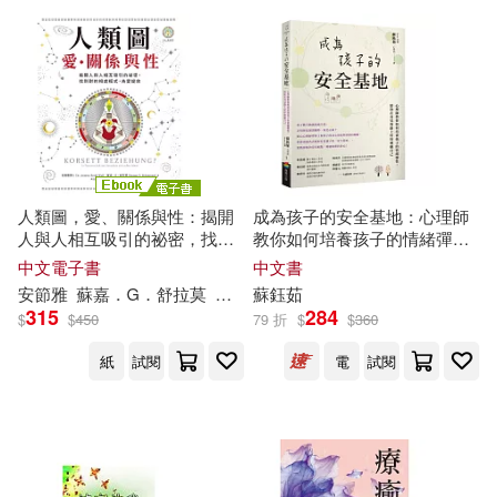
（美）蘇珊·桑塔格(17)
双美生活文創(99)
そと(16)
三条陸(16)
河南科學技術出版社(99)
二宮愛(16)
凪良ゆう(16)
中央編譯出版社(98)
人類圖，愛、關係與性：揭開
成為孩子的安全基地：心理師
張晉霖(16)
徐興無(16)
人與人相互吸引的祕密，找到
教你如何培養孩子的情緒彈
親子天下(98)
智力工作坊(97)
對的相處模式，為愛綻放 (電子
性，陪你在育兒的路上好好照
中文電子書
中文書
書)
顧自己
安節雅
蘇
嘉．G．舒拉莫
趙崇任
蘇
鈺茹
木子蘇(16)
李思蕙(16)
315
284
萬卷出版公司(97)
$
$
450
79 折
$
$
360
江蘇省水利廳(16)
紙
試閱
電
試閱
湖北美術出版社(96)
糖果文化(16)
芝田優作(16)
上海教育出版社(95)