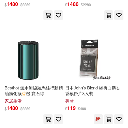
1480
1480
$
$
2280
$
$
2280
TMA(29)
寺田安裕香(28)
人民郵電出版社(73)
南香かをり(27)
椎名優(27)
時報出版(72)
天地圖書(70)
町田苑香(27)
唐香燕(26)
SONY MUSIC(69)
川口魔瞳香(26)
抱香(26)
TOブックス(68)
東佑(64)
朱神寶(26)
佐山彩香(25)
機械工業出版社(63)
Besthot 無水無線羅馬柱行動精
日本John’s Blend 經典白麝香
油霧化擴
香
機 寶石綠
香氛掛片3入裝
名香智子(25)
馮邦彥(25)
家居生活
美妝
中國農業出版社(62)
1480
119
$
$
2280
$
$
499
一条綺美香(24)
原田比香(24)
電子工業出版社(62)