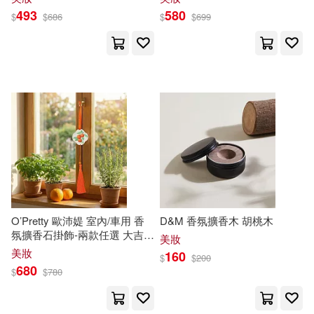
浙江少年兒童出版社(19)
493
580
$
$
686
$
$
699
原あや香(8)
垣野內成美(8)
湖南文藝出版社(19)
崔香淑(8)
席慕蓉(8)
世界圖書出版公司北京公司(18)
廖迪生(8)
本書編寫組(8)
世界知識出版社(18)
林奕華(8)
林清玄(8)
北京燕山出版社(18)
林準祥(8)
梅澤由香里(8)
學苑出版社(18)
新雅(18)
O’Pretty 歐沛媞 室內/車用 香
D&M 香氛擴香木 胡桃木
氛擴香石掛飾-兩款任選 大吉大
美妝
森川彩香(8)
楊春龍(8)
利
美妝
160
明報出版社(18)
$
$
200
680
$
$
780
海埜ほたる(8)
溫佑君(8)
東方出版社(18)