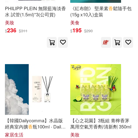
やまもり三香(10)
丁立梅(10)
PHILIPP PLEIN 無限藍海淡香
《紅布朗》 堅果素
香
鬆隨手包
上海交通大學出版社(23)
水 試管(1.5ml)*3(公司貨)
(15g x10入)盒裝
美妝
美食
劉兆佳(10)
吉田恵里香(10)
236
195
$
$
311
$
$
290
中國紡織出版社(23)
呂大樂(10)
岬あずさ(10)
吉林攝影出版社(23)
広瀬結香(10)
強世功(10)
吉林文史出版社(23)
徐國能(10)
慈惠法師(10)
商務印書館(23)
聯合文學(23)
有村のぞみ(10)
臺灣商務(23)
花城出版社(23)
本書編輯部(10)
李純瑀(10)
【韓國Dailycomma】水晶版
【心之花園】3瓶組 青檸香茅
經典室內擴
香
瓶100ml ‧ Daily
萬用空氣芳香劑/清新劑 350ml
馬可孛羅(23)
Five (花木暖
香
)
家居生活
美妝