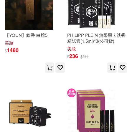
林琪香(9)
椎菜える(9)
集英社(21)
深山靖宙(9)
王天行(9)
上海古籍出版社(20)
【YOUN】線香 白檀5
PHILIPP PLEIN 無限黑卡淡香
精試管(1.5ml)*3(公司貨)
白蓮翠(9)
篠崎一夜(9)
美妝
美妝
中華教育(20)
印刻(20)
1480
$
236
$
$
311
緋賀由香理(9)
羅智成(9)
天下雜誌(20)
莫理斯(9)
董無淵(9)
廣東科技出版社(20)
藤野つかさ(9)
蘇珊玉(9)
新韻傳音(20)
方舟文化(20)
豊岡さつき(9)
鄺智文(9)
中國建築工業出版社(19)