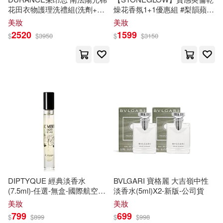
知識產權出版社(31)
花田衣物護理洗禮組(洗劑+柔
燥花香氛1+1優惠組 #梨韻蘋果
軟精+衣物芳香噴霧)
+綠意麝香
美妝
美妝
日泉舞香(13)
曹外香(13)
2520
1599
長江文藝出版社(31)
$
$
3950
$
$
3150
未知香(13)
林淑貞(13)
中國人民大學出版社(30)
潘云薇(13)
石崎洋司(13)
中國華僑出版社(30)
篠崎 一夜(13)
愛華音樂(30)
橡樹林(30)
藤いちのせ(13)
行路(30)
플로나（Flona）(13)
DIPTYQUE 經典淡香水
BVLGARI 寶格麗 大吉嶺中性
中國少年兒童出版社(29)
(7.5ml)-任選-無盒-國際航空版
淡香水(5ml)X2-新版-公司貨
影中之水
美妝
美妝
M.貓子(12)
Ttung gae(12)
799
699
中國旅游出版社(29)
$
$
899
$
$
998