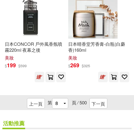
中國科學技術出版社(17)
雨久花(8)
青木由香(8)
北京師範大學出版社(17)
香尹(8)
黃家樑(8)
北方婦女兒童出版社(17)
日本CONCOR 戶外風香氛噴
日本晴香堂芳香膏-白瓶(白麝
霧220ml 夜幕之後
香)160ml
（明）周嘉胄(8)
美妝
美妝
外文出版社(17)
199
269
$
$
599
$
$
325
ﾛﾘｶﾜこれくしょん(8)
大連理工大學出版社(17)
Megamorrina(7)
日日幸福(17)
第
頁 ⁄
500
上一頁
下一頁
Muzikland(7)
SEXAgent(7)
江蘇人民出版社(17)
活動推薦
sukumizu.tv(7)
きんめ(7)