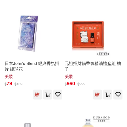
吹田まふゆ(24)
香港中文大學(62)
遠流(61)
萬里地圖製作中心(24)
Milkyway(60)
世一(60)
竹內文香(23)
木馬文化(59)
MACプラス(22)
社會科學文獻出版社(58)
日本John’s Blend 經典香氛掛
元祖招財貓香氣精油禮盒組 柚
片 繡球花
子
エスデジタル(22)
美妝
美妝
國立公共資訊圖書館(57)
79
660
$
$
169
$
$
999
三香見サカ(22)
星優香(22)
廣西師範大學出版社(57)
桂明日香(22)
阿迪亞香提(22)
非凡出版社(56)
麥浩斯(56)
中村静香(21)
仲月かな(21)