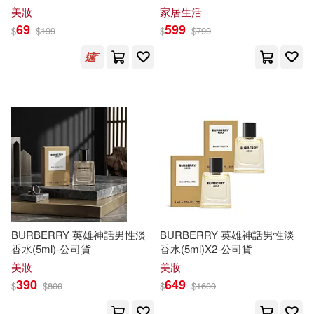
硬梨菜(18)
秋陽(18)
美妝
家居生活
積木文化(39)
采實文化(39)
69
599
$
$
199
$
$
799
賈美香(18)
香坂茉里(18)
ベルハウス(38)
香港地方志中心(18)
中國中醫藥出版社(38)
米倉穂香(17)
中國農業科學技術出版社(38)
PRESTIGE PHOTOGENICS(16)
中國醫藥科技出版社(38)
《小墨香書》編委會（主編）(16)
BURBERRY 英雄神話男性淡
BURBERRY 英雄神話男性淡
崧燁文化(38)
香水(5ml)-公司貨
香水(5ml)X2-公司貨
サイトウケンジ(16)
美妝
美妝
PCuSER電腦人文化(37)
390
649
$
$
800
$
$
1600
不二涼介(16)