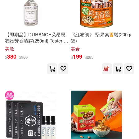
世茂(25)
心培和尚(11)
朱耀偉(11)
北京理工大學出版社(25)
桐香ゆうり(11)
楊宗翰(11)
【即期品】DURANCE朵昂思
《紅布朗》 堅果素
香
鬆(200g/
威向(25)
左岸文化(25)
衣物芳香噴霧(250ml)-Tester-
罐)
任選[薰衣草/清新亞麻]-期效
美妝
美食
汐見ろせ(11)
清風九度(11)
202701 薰衣草
380
199
$
$
980
$
$
285
春山出版(25)
自由之丘(25)
荀茉香(11)
覺年法師(11)
邦聯文化(25)
飛象文化(25)
陳弘毅(11)
香澄麗子(11)
九歌(24)
人民衛生出版社(24)
高嶋香帆(11)
Kou(10)
愛呦文創(24)
MAXING(10)
EVOSOUND(23)