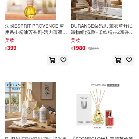
沐水游(14)
首都師範大學出版社(33)
解禁お宝プレミアム(14)
法國ESPRIT PROVENCE 車
DURANCE朵昂思 薰衣草舒眠
香港大學出版社(33)
用吊掛精油芳香劑-活力薄荷檸
織物組(洗劑+柔軟精+枕頭香
檬10ml
水)
解禁お宝写真集(14)
鈴華(14)
美妝
美妝
初文出版社有限公司(32)
399
1980
$
$
$
3650
阮蓮香(14)
香月とだ衛門(14)
經濟科學出版社(32)
香椎りあ(14)
中國鐵道出版社(31)
lovepop.net(13)
光明日報出版社(31)
朱雀(31)
ogawa maruni(13)
浙江大學出版社(31)
うえお久光(13)
劉蜀永(13)
DURANCE朵昂思 南法陽光棉
【STONEGLOW】質感英倫乾