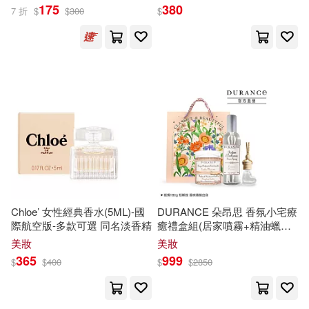
梁不凡(10)
紺野ひかる(10)
175
380
7 折
$
$
300
$
上海人民出版社(22)
羽千落(10)
葉曉文(10)
上海科學技術出版社(22)
藤田香(10)
迫田由香里(10)
双葉社(22)
同心出版社(22)
郭婷(10)
鄧淼(10)
方言文化(22)
香山美桜(10)
高陽(10)
春風文藝出版社(22)
Chloe’ 女性經典香水(5ML)-國
DURANCE 朵昂思 香氛小宅療
鬼鬼夢遊(10)
際航空版-多款可選 同名淡香精
癒禮盒組(居家噴霧+精油蠟燭)-
百花文藝出版社(22)
多款可選 薰衣草
美妝
美妝
ﾘﾌﾞｰﾄ編集部(10)
anco(9)
365
999
$
$
400
$
$
2850
アルマビアンカ(21)
三民(21)
アリスJAPAN(9)