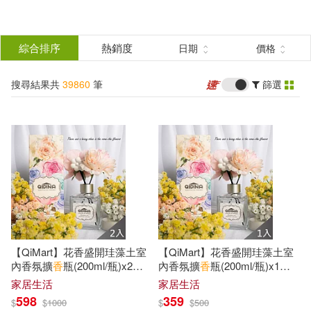
搜
尋
分類
綜合排序
熱銷度
日期
價格
(單選)
結
搜尋結果共
39860
筆
篩選
所有商品(39860)
果
圖書(12646)
影音(872)
篩
選
雜誌(1016)
售票網(1)
展開
作者
(可複選)
美妝(9499)
服飾(401)
【QiMart】花香盛開珪藻土室
【QiMart】花香盛開珪藻土室
家居生活(2524)
美食(2571)
編輯部(283)
香月美夜(168)
內香氛擴
香
瓶(200ml/瓶)x2瓶
內香氛擴
香
瓶(200ml/瓶)x1瓶
熱銷白麝香
熱銷白麝香
家居生活
家居生活
598
359
$
$
1000
$
$
500
3C(315)
家電(231)
支倉凍砂(131)
星雲大師(87)