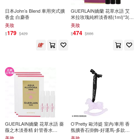
陳妙香(9)
香散見羽弥(9)
中國文史出版社(19)
五南(19)
日本John’s Blend 車用夾式擴
GUERLAIN嬌蘭 花草水語 艾
香盒 白麝香
米拉玫瑰純粹淡香精(1ml)*3(公
馬冠堯(9)
魏悌香(9)
司貨)
美妝
美妝
人民交通出版社(19)
179
474
$
$
429
$
$
686
黃文博(9)
（日）土井香彌(9)
北京出版社(19)
北極之光(19)
DUKE(8)
GLORY QUEST(8)
哈爾濱出版社(19)
れいむ(8)
也斯(8)
大好書屋(19)
如果出版社(19)
井上智徳(8)
劉瀾昌(8)
彗智(19)
武漢大學出版社(19)
加藤沙耶香(8)
江西教育出版社(19)
GUERLAIN嬌蘭 花草水語 薔
O’Pretty 歐沛媞 室內/車用 香
薇之木淡香精 針管香水
氛擴香石掛飾-好運馬-多款任
南香かをり|紅カオル(8)
(1ml)*3(公司貨)
選 幸運紫
美妝
美妝