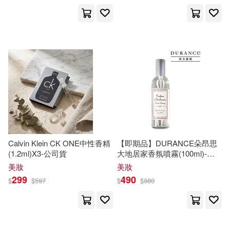
つるいとと(12)
大塊文化(29)
中華人民共和國國務院新聞辦公室
(12)
新世界出版社(29)
勝木光(12)
周碧香(12)
江蘇文藝出版社(29)
野人(29)
大橋由香(12)
根津舞香(12)
風潮音樂(29)
S-DIGITAL(28)
梅本静香(12)
江江明(12)
Calvin Klein CK ONE中性香精
【即期品】DURANCE朵昂思
中國計量出版社(28)
(1.2ml)X3-公司貨
大地居家香氛噴霧(100ml)-多
款可選 無花果樹-期效202612
美妝
美妝
熟女TV(12)
磯谷友紀(12)
299
490
九州出版社(28)
和平國際(28)
$
$
597
$
$
980
芴香初(12)
莫風流(12)
幸福文化(28)
禾廣(28)