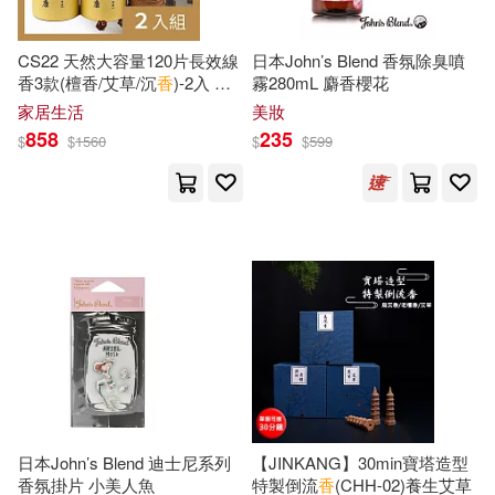
プレステージ出版(写真集)(19)
北京科學技術出版社(47)
CS22 天然大容量120片長效線
日本John’s Blend 香氛除臭噴
香3款(檀香/艾草/沉
香
)-2入 檀
霧280mL 麝香櫻花
佐々木萌香(19)
米澤理香(19)
香
家居生活
美妝
香港城市大學(43)
858
235
$
$
1560
$
$
599
香純ゆい(19)
中國林業出版社(42)
瑞昇(42)
グラフィティジャパン(18)
南京大學出版社(41)
バルタン(18)
ラブポップ(18)
藍襪子出版社(41)
井上堅二(18)
吾妻香夜(18)
高等教育出版社(41)
旅遊通編輯部(18)
涼香(18)
吉林科學技術出版社(39)
日本John’s Blend 迪士尼系列
【JINKANG】30min寶塔造型
香氛掛片 小美人魚
特製倒流
香
(CHH-02)養生艾草