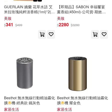
現在可購買商品(21784)
KADOKAWA(93)
慕客館(92)
GUERLAIN 嬌蘭 花草水語 艾
【即期品】SABON 幸福饗宴
米拉玫瑰純粹淡香精(1ml)*2(公
薰香組(450ml)-公司貨-期效
出境遊編輯部(35)
價格
-
司貨)
202705
美妝
美妝
清華大學出版社(88)
範圍
341
2280
$
$
499
$
$
3280
葵百合香(35)
香澄せな(35)
TMEplus(84)
牛津大學(82)
サブロウタ(34)
宮坂香帆(33)
禾馬(82)
科學出版社(82)
一爐香文化(31)
台灣東販(80)
中國旅遊(79)
漢光教育基金會(31)
聯經出版公司(79)
深山和香(30)
白川紺子(30)
PRESTIGE(74)
Besthot 無水無線行動精油霧化
Besthot 無水無線行動精油霧化
擴
香
機-經典款 鐵灰色
擴
香
機 耀金色
香坂透(30)
HA(29)
家居生活
家居生活
新月文化(74)