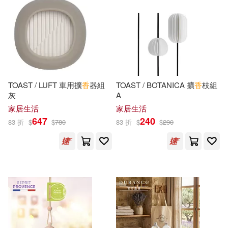
莫言(15)
香魚子(15)
作家出版社(34)
墨刻(34)
魯金(15)
ﾌﾞﾚｲﾝ(15)
音樂之橋(34)
BNS(14)
三田サクラ(14)
TOAST / LUFT 車用擴
香
器組
TOAST / BOTANICA 擴
香
枝組
香港中和出版(34)
灰
A
何淑貞(14)
土井香彌(14)
家居生活
家居生活
シンクイノベーション(33)
647
240
83 折
$
$
780
83 折
$
$
290
夜神里奈(14)
大貫彩香(14)
上海文藝出版社(33)
岩田洋季(14)
村田沙耶香(14)
吉林出版集團有限責任公司(33)
樫之木小香(14)
橘公司(14)
心一堂(33)
秀威資訊(33)