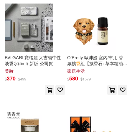
可超商取貨(19256)
寵物生活(659)
玲廊滿藝(32)
三香見SAKA(54)
長鴻出版社(229)
商務(222)
可海外宅配(15913)
故宮精品(3)
電子書閱讀器(1)
Milkyway(52)
皇冠(190)
MTEX(184)
可港澳店取(14905)
電子書(4116)
有聲書(96)
プレステージ出版（写真集）(50)
PAD(183)
三聯書店(178)
BVLGARI 寶格麗 大吉嶺中性
O’Pretty 歐沛媞 室內/車用 香
可新加坡店取(14567)
淡香水(5ml)-新版-公司貨
氛擴
香
組【擴香石+草本精油
小梅けいと(50)
文倉十(47)
(5ml)】-多款可選 黃金獵犬+茶
萬里機構(169)
美妝
家居生活
樹
可菲律賓店取(14932)
370
580
$
$
499
$
$
1579
咲香里(46)
藍海文化(155)
ながえSTYLE(43)
上市日期
(可複選)
Neo Media(145)
PRESTIGE DIGITAL BOOK SERIE
S(42)
一個月內上市新品(520)
warner music(137)