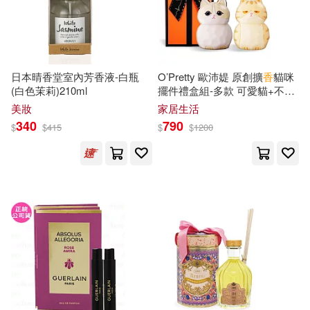
二宮和香(42)
秦文君(42)
本週上市新品(81)
Universal(133)
h.m.p(41)
ZERO ONE STYLE.inc(122)
電子書
日本晴香堂室內芳香液-白瓶
O’Pretty 歐沛媞 原創擴
香
貓咪
(可複選)
(白色茉莉)210ml
擺件禮盒組-多款 可愛貓+不爽
アテナ映像 E-BOOK SERIES(41)
橘貓
中華書局(香港)(118)
美妝
家居生活
適合手機平板閱讀(1502)
340
790
$
$
415
$
$
1200
五十嵐雄策(39)
七和香(38)
CircleChange(115)
適合平板閱讀(2614)
鄧妙香(37)
さとうここ(36)
河圖文化(108)
說頻文化(97)
免費電子書(20)
アテナ映像電子書籍写真集(36)
化學工業出版社(95)
一條由香莉(36)
倉持由香(36)
其他
(可複選)
YAMABUKI(94)
青文(94)
棺材裡的笑聲(36)
鄭寶鴻(36)