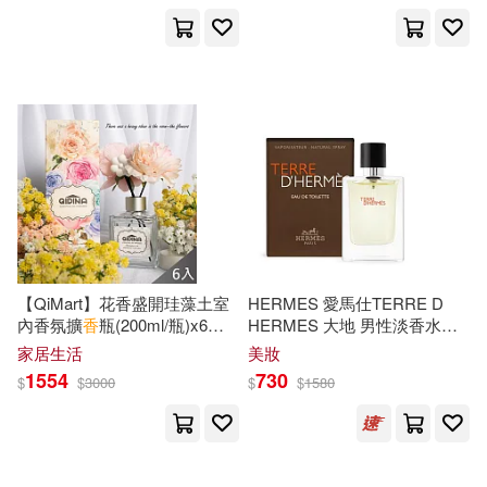
保健(259)
設計文具(419)
解禁グラビア写真集(87)
展開
無印良品(106)
星巴克(2)
七色風香(86)
キラト瑠香(85)
出版社
(可複選)
日用清潔(1756)
山森三香(84)
九鷺非香(83)
東立(678)
悅文社(450)
休閒生活(297)
MAX-A(73)
友田彩也香(69)
三聯(438)
台灣角川(371)
【QiMart】花香盛開珪藻土室
HERMES 愛馬仕TERRE D
婦幼生活(674)
香彌(67)
內香氛擴
香
瓶(200ml/瓶)x6瓶
HERMES 大地 男性淡香水
熱銷白麝香
(12.5ml)-國際航空版
香港商郭良蕙新事業有限公司(348)
展開
家居生活
美妝
1554
730
$
$
3000
$
$
1580
餐廚生活(709)
電子票證(4)
ラインコミュニケーションズ(62)
中華書局(326)
配送方式
(可複選)
鞋包配件(606)
票券(45)
香月日輪(62)
雪凡(60)
香海文化(326)
尖端(251)