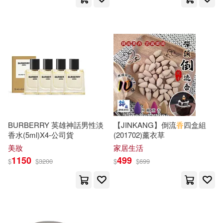
江蘇鳳凰文藝出版社(37)
山香教育考試命題研究中心(16)
江西高校出版社(37)
香月りお(16)
NEXT(15)
河南科學技術出版社(37)
ZIG(15)
digi-gra.net(15)
華中科技大學出版社(37)
デジタルピーチ(15)
BURBERRY 英雄神話男性淡
【JINKANG】倒流
香
四盒組
麥田(37)
人民出版社(36)
香水(5ml)X4-公司貨
(201702)薰衣草
劉智鵬(15)
張順光(15)
美妝
家居生活
北京大學出版社(36)
1150
499
$
$
3200
$
$
699
新垣優香(15)
木樨香(15)
G-WALK(35)
千華駐科技(35)
李玲珠(15)
林少雯(15)
廣東人民出版社(35)
晨星(35)