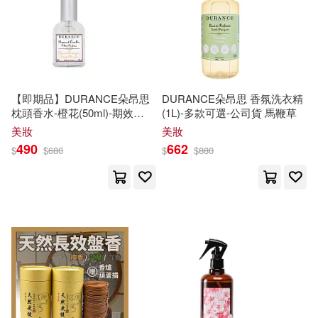
中信出版社(54)
講談社(53)
何巧嬋(21)
宮?香帆(21)
DragonFlyBooks(52)
岸明日香(21)
極楽(21)
商周出版(52)
澤宇文化(52)
【即期品】DURANCE朵昂思
DURANCE朵昂思 香氛洗衣精
枕頭香水-橙花(50ml)-期效
(1L)-多款可選-公司貨 馬鞭草
蕭國健(21)
音羽紀香(21)
202701
美妝
美妝
三采(51)
490
662
$
$
680
$
$
880
香乃子(21)
やまと みゆ(20)
中國輕工業出版社(50)
爽香(20)
青島出版社(48)
茉美ポテト、姫月鏡香(20)
Line Communications(47)
賴香吟(20)
HoneyWorks(19)
人民文學出版社(47)