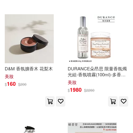
燃聿(8)
王安憶(8)
浙江文藝出版社(18)
瑪格麗特．愛特伍(8)
瑞蘭國際(18)
突破出版社(18)
真木今日子(8)
粟子(8)
遼寧科學技術出版社(18)
船岡咲(8)
若無初見(8)
鄭州大學出版社(18)
D&M 香氛擴香木 花梨木
DURANCE朵昂思 限量香氛燭
光組-香氛噴霧(100ml)-多香味
美妝
茐香初(8)
藤沢もやし(8)
可選-送精油蠟燭(即期隨機出
美妝
160
$
$
200
ilogos(17)
貨) 薰衣草
1980
$
$
2260
鄭宏泰(8)
鄭宗弦(8)
上海書店出版社(17)
阮氏美香(8)
陳志華(8)
中國文聯出版社(17)
陳敬堂(8)
隈屑。(8)