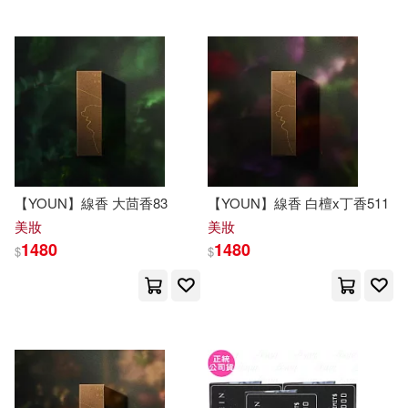
中版集團(21)
シャッフル(9)
吳欣娘(9)
北京聯合出版公司(21)
咲野瑞希(9)
墨刻編輯部(9)
原動力文化(21)
宮(土反)香帆(9)
外語教學與研究出版社(21)
【YOUN】線香 大茴香83
【YOUN】線香 白檀x丁香511
弗倫斯．德卡特(9)
天津科學技術出版社(21)
美妝
美妝
1480
1480
$
$
星雲大師、蔡孟樺(9)
少年兒童出版社(21)
春瀬ももな(9)
本書編委會(9)
文物出版社(21)
新銳文創(21)
李健信(9)
松本 真(9)
滾石(21)
白象文化(21)